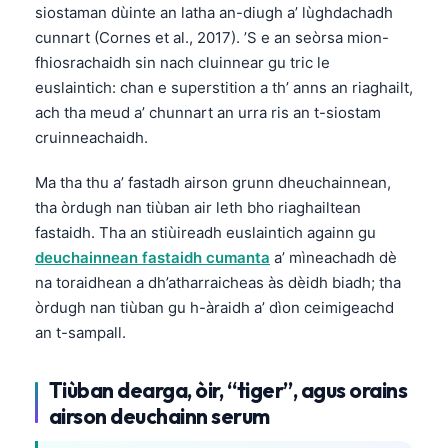
siostaman dùinte an latha an-diugh a’ lùghdachadh
cunnart (Cornes et al., 2017). ’S e an seòrsa mion-
fhiosrachaidh sin nach cluinnear gu tric le
euslaintich: chan e superstition a th’ anns an riaghailt,
ach tha meud a’ chunnart an urra ris an t-siostam
cruinneachaidh.
Ma tha thu a’ fastadh airson grunn dheuchainnean,
tha òrdugh nan tiùban air leth bho riaghailtean
fastaidh. Tha an stiùireadh euslaintich againn gu
deuchainnean fastaidh cumanta
a’ mìneachadh dè
na toraidhean a dh’atharraicheas às dèidh biadh; tha
òrdugh nan tiùban gu h-àraidh a’ dìon ceimigeachd
an t-sampall.
Tiùban dearga, òir, “tiger”, agus orains
airson deuchainn serum