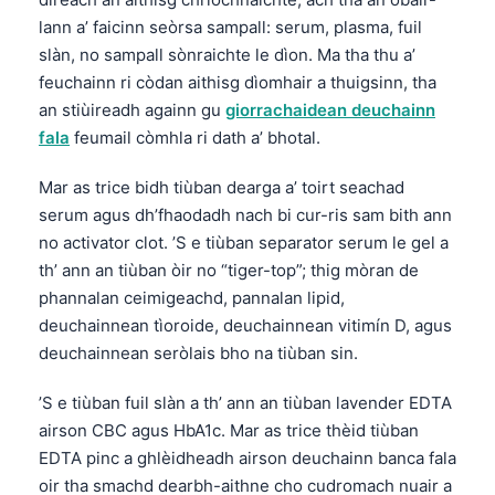
lann a’ faicinn seòrsa sampall: serum, plasma, fuil
slàn, no sampall sònraichte le dìon. Ma tha thu a’
feuchainn ri còdan aithisg dìomhair a thuigsinn, tha
an stiùireadh againn gu
giorrachaidean deuchainn
fala
feumail còmhla ri dath a’ bhotal.
Mar as trice bidh tiùban dearga a’ toirt seachad
serum agus dh’fhaodadh nach bi cur-ris sam bith ann
no activator clot. ’S e tiùban separator serum le gel a
th’ ann an tiùban òir no “tiger-top”; thig mòran de
phannalan ceimigeachd, pannalan lipid,
deuchainnean tìoroide, deuchainnean vitimín D, agus
deuchainnean seròlais bho na tiùban sin.
’S e tiùban fuil slàn a th’ ann an tiùban lavender EDTA
airson CBC agus HbA1c. Mar as trice thèid tiùban
EDTA pinc a ghlèidheadh airson deuchainn banca fala
oir tha smachd dearbh-aithne cho cudromach nuair a