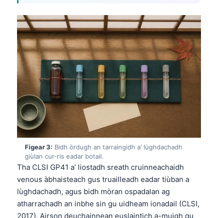
Figear 3:
Bidh òrdugh an tarraingidh a’ lùghdachadh
giùlan cur-ris eadar botail.
Tha CLSI GP41 a’ liostadh sreath cruinneachaidh
venous àbhaisteach gus truailleadh eadar tiùban a
lùghdachadh, agus bidh mòran ospadalan ag
atharrachadh an inbhe sin gu uidheam ionadail (CLSI,
2017). Airson deuchainnean euslaintich a-muigh gu