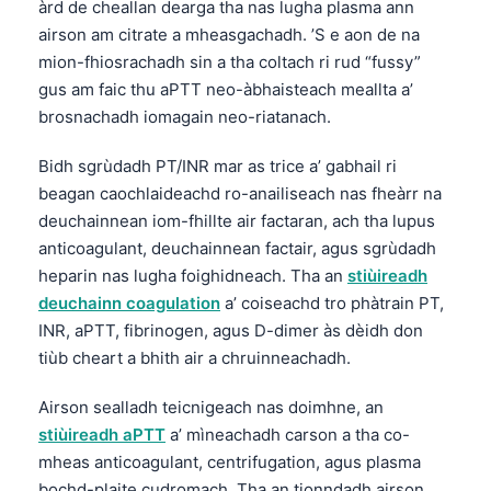
àrd de cheallan dearga tha nas lugha plasma ann
తెలుగు
airson am citrate a mheasgachadh. ’S e aon de na
mion-fhiosrachadh sin a tha coltach ri rud “fussy”
मराठी
gus am faic thu aPTT neo-àbhaisteach meallta a’
اردو
brosnachadh iomagain neo-riatanach.
বাংলা
Bidh sgrùdadh PT/INR mar as trice a’ gabhail ri
Shqip
beagan caochlaideachd ro-anailiseach nas fheàrr na
Magyar
deuchainnean iom-fhillte air factaran, ach tha lupus
anticoagulant, deuchainnean factair, agus sgrùdadh
Slovenščina
heparin nas lugha foighidneach. Tha an
stiùireadh
한국어
deuchainn coagulation
a’ coiseachd tro phàtrain PT,
Polski
INR, aPTT, fibrinogen, agus D-dimer às dèidh don
tiùb cheart a bhith air a chruinneachadh.
Lietuvių kalba
Русский
Airson sealladh teicnigeach nas doimhne, an
ქართული
stiùireadh aPTT
a’ mìneachadh carson a tha co-
mheas anticoagulant, centrifugation, agus plasma
Čeština
bochd-plaite cudromach. Tha an tionndadh airson