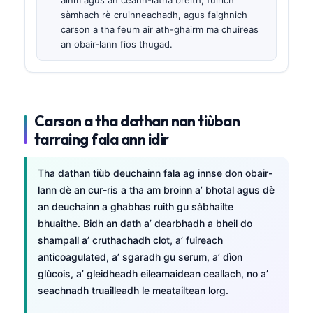
sàmhach rè cruinneachadh, agus faighnich
carson a tha feum air ath-ghairm ma chuireas
an obair-lann fios thugad.
Carson a tha dathan nan tiùban
tarraing fala ann idir
Tha dathan tiùb deuchainn fala ag innse don obair-
lann dè an cur-ris a tha am broinn a’ bhotal agus dè
an deuchainn a ghabhas ruith gu sàbhailte
bhuaithe. Bidh an dath a’ dearbhadh a bheil do
shampall a’ cruthachadh clot, a’ fuireach
anticoagulated, a’ sgaradh gu serum, a’ dìon
glùcois, a’ gleidheadh eileamaidean ceallach, no a’
seachnadh truailleadh le meatailtean lorg.