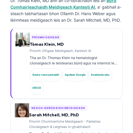
Dr. Tòmas Klein, MD
ann an co-obrachadh leis an
Bòrd
Comhairleachaidh Meidigeach Kantesti AI
, a’ gabhail a-
steach tabhartasan bhon Ollamh Dr. Hans Weber agus
lèirmheas meidigeach leis an Dr. Sarah Mitchell, MD, PhD.
PRÌOMH ÙGHDAR
Tòmas Klein, MD
Prìomh Oifigear Meidigeach, Kantesti AI
Tha an Dr. Thomas Klein na hematologist
clionaigeach le teisteanas bùird agus na internist le
còrr is 15 bliadhna de eòlas ann an leigheas-lann
agus mion-anailis clionaigeach le taic bho AI. Mar
Geata-rannsachaidh
Sgoilear Google
Academia.edu
Àrd Oifigear Meidigeach aig Kantesti AI, tha e a’ toirt
seachad stiùireadh clionaigeach air cruinneas
ORCID
meidigeach an lìonra neural seilbheach. Tha an Dr.
Klein air fhoillseachadh mu mhìneachadh biomarcair
agus breithneachadh obair-lann.
NEACH-SGRÙDAIDH MEIDIGEACH
Sarah Mitchell, MD, PhD
Prìomh Chomhairliche Meidigeach - Paiteòlas
Clionaigeach & Leigheas In-ghabhalach