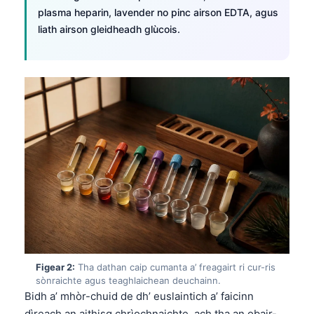
plasma heparin, lavender no pinc airson EDTA, agus
liath airson gleidheadh glùcois.
Figear 2:
Tha dathan caip cumanta a’ freagairt ri cur-ris
sònraichte agus teaghlaichean deuchainn.
Bidh a’ mhòr-chuid de dh’ euslaintich a’ faicinn
dìreach an aithisg chrìochnaichte, ach tha an obair-