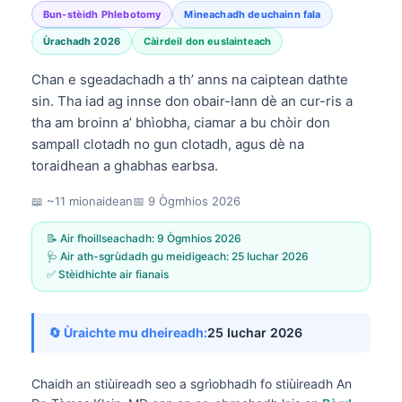
Bun-stèidh Phlebotomy
Mìneachadh deuchainn fala
Ùrachadh 2026
Càirdeil don euslainteach
Chan e sgeadachadh a th’ anns na caiptean dathte
sin. Tha iad ag innse don obair-lann dè an cur-ris a
tha am broinn a’ bhìobha, ciamar a bu chòir don
sampall clotadh no gun clotadh, agus dè na
toraidhean a ghabhas earbsa.
📖 ~11 mionaidean
📅
9 Ògmhios 2026
📝 Air fhoillseachadh:
9 Ògmhios 2026
🩺 Air ath-sgrùdadh gu meidigeach:
25 Iuchar 2026
✅ Stèidhichte air fianais
🔄 Ùraichte mu dheireadh:
25 Iuchar 2026
Chaidh an stiùireadh seo a sgrìobhadh fo stiùireadh
An