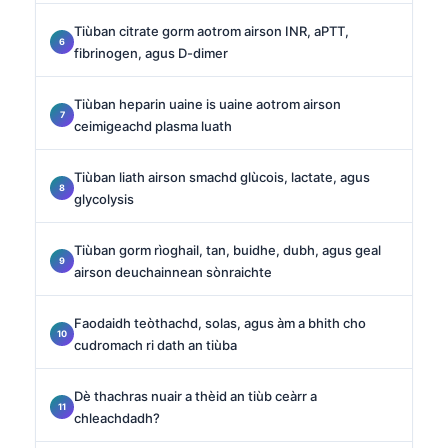
Tiùban citrate gorm aotrom airson INR, aPTT,
fibrinogen, agus D-dimer
Tiùban heparin uaine is uaine aotrom airson
ceimigeachd plasma luath
Tiùban liath airson smachd glùcois, lactate, agus
glycolysis
Tiùban gorm rìoghail, tan, buidhe, dubh, agus geal
airson deuchainnean sònraichte
Faodaidh teòthachd, solas, agus àm a bhith cho
cudromach ri dath an tiùba
Dè thachras nuair a thèid an tiùb ceàrr a
chleachdadh?