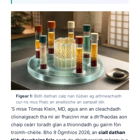
Figear 1:
Bidh dathan caip nan tiùban ag aithneachadh
cur-ris mus fhaic an anailisiche an sampall idir.
’S mise Tòmas Klein, MD, agus ann an cleachdadh
clionaigeach tha mi air fhaicinn mar a dh’fhaodas aon
chaip ceàrr toradh glan a thionndadh gu gairm fòn
troimh-chèile. Bho 9 Ògmhios 2026, an
ciall dathan