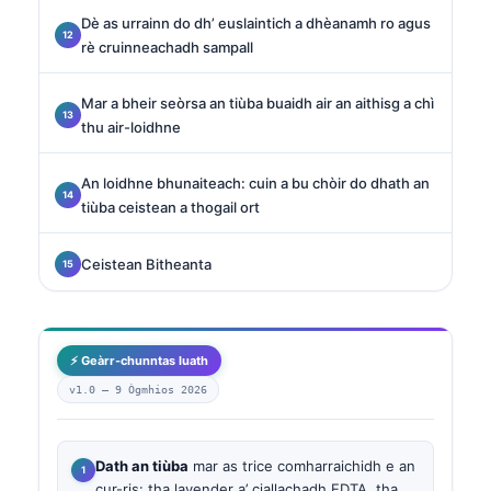
Dè as urrainn do dh’ euslaintich a dhèanamh ro agus
rè cruinneachadh sampall
Mar a bheir seòrsa an tiùba buaidh air an aithisg a chì
thu air-loidhne
An loidhne bhunaiteach: cuin a bu chòir do dhath an
tiùba ceistean a thogail ort
Ceistean Bitheanta
⚡ Geàrr-chunntas luath
v1.0 —
9 Ògmhios 2026
Dath an tiùba
mar as trice comharraichidh e an
cur-ris: tha lavender a’ ciallachadh EDTA, tha