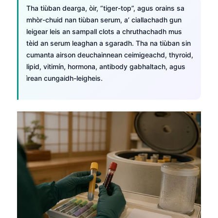
Tha tiùban dearga, òir, “tiger-top”, agus orains sa
mhòr-chuid nan tiùban serum, a’ ciallachadh gun
leigear leis an sampall clots a chruthachadh mus
tèid an serum leaghan a sgaradh. Tha na tiùban sin
cumanta airson deuchainnean ceimigeachd, thyroid,
lipid, vitimín, hormona, antibody gabhaltach, agus
ìrean cungaidh-leigheis.