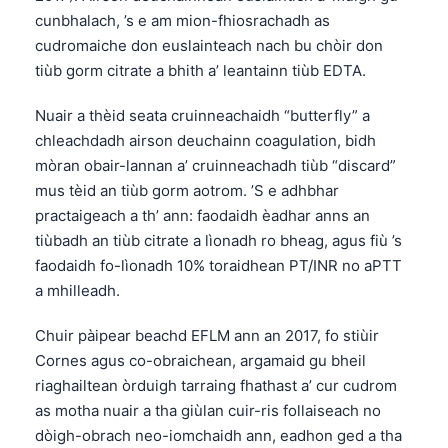
cunbhalach, ’s e am mion-fhiosrachadh as
cudromaiche don euslainteach nach bu chòir don
tiùb gorm citrate a bhith a’ leantainn tiùb EDTA.
Nuair a thèid seata cruinneachaidh “butterfly” a
chleachdadh airson deuchainn coagulation, bidh
mòran obair-lannan a’ cruinneachadh tiùb “discard”
mus tèid an tiùb gorm aotrom. ’S e adhbhar
practaigeach a th’ ann: faodaidh èadhar anns an
tiùbadh an tiùb citrate a lìonadh ro bheag, agus fiù ’s
faodaidh fo-lìonadh 10% toraidhean PT/INR no aPTT
a mhilleadh.
Chuir pàipear beachd EFLM ann an 2017, fo stiùir
Cornes agus co-obraichean, argamaid gu bheil
riaghailtean òrduigh tarraing fhathast a’ cur cudrom
as motha nuair a tha giùlan cuir-ris follaiseach no
dòigh-obrach neo-iomchaidh ann, eadhon ged a tha