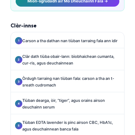
Mion-sgrùdadh air Mo Dheuchainn Fala →
Clàr-innse
Carson a tha dathan nan tiùban tarraing fala ann idir
Clàr dath tiùba obair-lann: bìobhaichean cumanta,
cur-ris, agus deuchainnean
Òrdugh tarraing nan tiùban fala: carson a tha an t-
sreath cudromach
Tiùban dearga, òir, “tiger”, agus orains airson
deuchainn serum
Tiùban EDTA lavender is pinc airson CBC, HbA1c,
agus deuchainnean banca fala