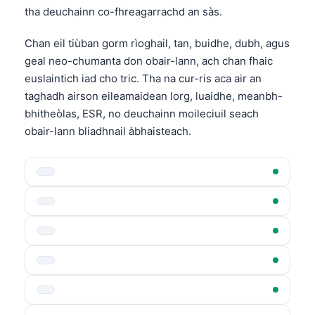
tha deuchainn co-fhreagarrachd an sàs.
Chan eil tiùban gorm rìoghail, tan, buidhe, dubh, agus
geal neo-chumanta don obair-lann, ach chan fhaic
euslaintich iad cho tric. Tha na cur-ris aca air an
taghadh airson eileamaidean lorg, luaidhe, meanbh-
bhitheòlas, ESR, no deuchainn moileciuil seach
obair-lann bliadhnail àbhaisteach.