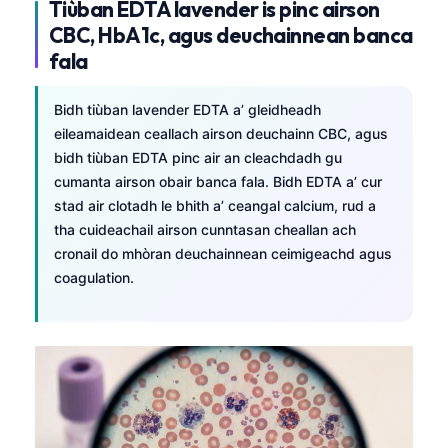
Tiùban EDTA lavender is pinc airson
CBC, HbA1c, agus deuchainnean banca
fala
Bidh tiùban lavender EDTA a’ gleidheadh
eileamaidean ceallach airson deuchainn CBC, agus
bidh tiùban EDTA pinc air an cleachdadh gu
cumanta airson obair banca fala. Bidh EDTA a’ cur
stad air clotadh le bhith a’ ceangal calcium, rud a
tha cuideachail airson cunntasan cheallan ach
cronail do mhòran deuchainnean ceimigeachd agus
coagulation.