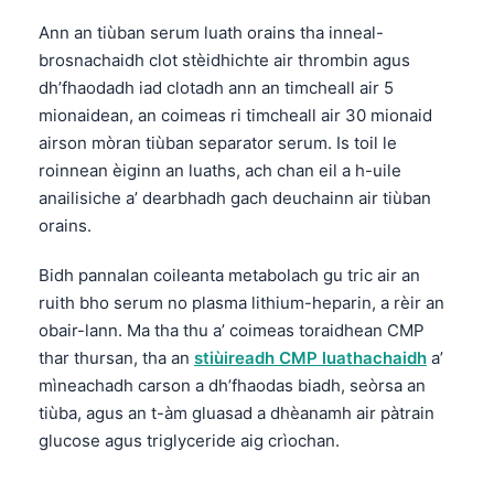
Ann an tiùban serum luath orains tha inneal-
brosnachaidh clot stèidhichte air thrombin agus
dh’fhaodadh iad clotadh ann an timcheall air 5
mionaidean, an coimeas ri timcheall air 30 mionaid
airson mòran tiùban separator serum. Is toil le
roinnean èiginn an luaths, ach chan eil a h-uile
anailisiche a’ dearbhadh gach deuchainn air tiùban
orains.
Bidh pannalan coileanta metabolach gu tric air an
ruith bho serum no plasma lithium-heparin, a rèir an
obair-lann. Ma tha thu a’ coimeas toraidhean CMP
thar thursan, tha an
stiùireadh CMP luathachaidh
a’
mìneachadh carson a dh’fhaodas biadh, seòrsa an
tiùba, agus an t-àm gluasad a dhèanamh air pàtrain
glucose agus triglyceride aig crìochan.