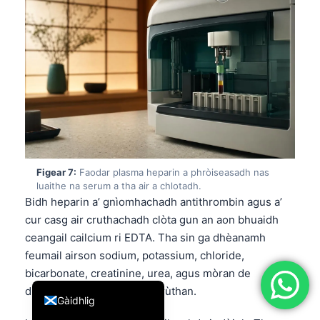
简体中文
Română
Türkçe
Ελληνικά
Português
Español
Italiano
Figear 7:
Faodar plasma heparin a phròiseasadh nas
עִבְרִית
luaithe na serum a tha air a chlotadh.
Bidh heparin a’ gnìomhachadh antithrombin agus a’
Français
cur casg air cruthachadh clòta gun an aon bhuaidh
العربية
ceangail cailcium ri EDTA. Tha sin ga dhèanamh
Deutsch
feumail airson sodium, potassium, chloride,
bicarbonate, creatinine, urea, agus mòran de
English
dheuchainnean enzyman grùthan.
Gàidhlig