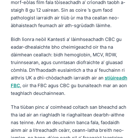
morf-eòlas film fala tòiseachadh a’ crìonadh taobh a-
Frysk
staigh 8 gu 12 uairean. Sin as coire ’s gum faod
Esperanto
pathologist iarraidh air tiùb ùr ma tha ceallan neo-
àbhaisteach feumach air ath-sgrùdadh làimhe.
Беларуская мова
Татар теле
Bidh lìonra neòil Kantesti a’ làimhseachadh CBC gu
eadar-dhealaichte bho cheimigeachd oir tha na
Кыргызча
dàimhean ceallach: bidh hemoglobin, MCV, RDW,
ئۇيغۇرچە
truinnsearan, agus cunntasan diofraichte a’ gluasad
Cebuano
còmhla. Dh’fhaodadh euslaintich a tha a’ feuchainn ri
Basa Jawa
aithris UK a dhì-chòdachadh iarraidh air an
stiùireadh
FBC
, oir tha FBC agus CBC gu bunaiteach mar an aon
ພາສາລາວ
teaghlach deuchainnean.
Монгол
Tha tiùban pinc a’ coimhead coltach san bheachd ach
Afrikaans
tha iad air an riaghladh le riaghailtean dearbh-aithne
العربية المغربية
nas teinne. Ann an deuchainn banca fala, faodaidh
Occitan
ainm air a litreachadh ceàrr, ceann-latha breith neo-
iomlan, no bann-dùirn nach eil a’ freagairt leantainn