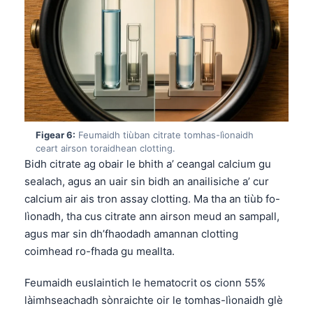
O‘zbekcha
Українська
አማርኛ
Kiswahili
ភាសាខ្មែរ
ဗမာစာ
Figear 6:
Feumaidh tiùban citrate tomhas-lìonaidh
ceart airson toraidhean clotting.
ไทย
Bidh citrate ag obair le bhith a’ ceangal calcium gu
Tagalog
sealach, agus an uair sin bidh an anailisiche a’ cur
Tiếng Việt
calcium air ais tron assay clotting. Ma tha an tiùb fo-
lìonadh, tha cus citrate ann airson meud an sampall,
Bahasa Melayu
agus mar sin dh’fhaodadh amannan clotting
മലയാളം
coimhead ro-fhada gu meallta.
ಕನ್ನಡ
Feumaidh euslaintich le hematocrit os cionn 55%
ગુજરાતી
làimhseachadh sònraichte oir le tomhas-lìonaidh glè
தமிழ்