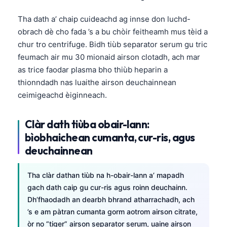
Tha dath a’ chaip cuideachd ag innse don luchd-
obrach dè cho fada ’s a bu chòir feitheamh mus tèid a
chur tro centrifuge. Bidh tiùb separator serum gu tric
feumach air mu 30 mionaid airson clotadh, ach mar
as trice faodar plasma bho thiùb heparin a
thionndadh nas luaithe airson deuchainnean
ceimigeachd èiginneach.
Clàr dath tiùba obair-lann:
bìobhaichean cumanta, cur-ris, agus
deuchainnean
Tha clàr dathan tiùb na h-obair-lann a’ mapadh
gach dath caip gu cur-ris agus roinn deuchainn.
Dh’fhaodadh an dearbh bhrand atharrachadh, ach
’s e am pàtran cumanta gorm aotrom airson citrate,
òr no “tiger” airson separator serum, uaine airson