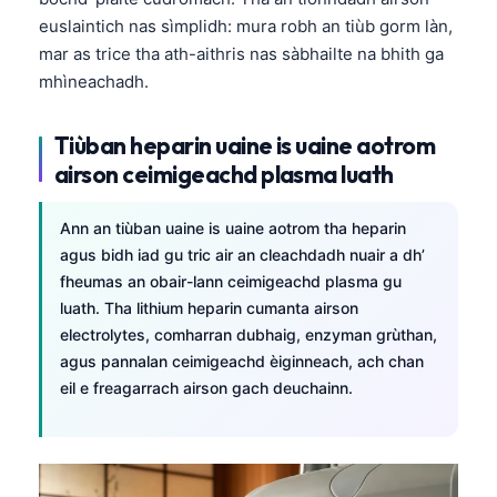
日本語
euslaintich nas sìmplidh: mura robh an tiùb gorm làn,
Eesti
mar as trice tha ath-aithris nas sàbhailte na bhith ga
mhìneachadh.
Azərbaycan dili
Bosanski
Tiùban heparin uaine is uaine aotrom
Svenska
airson ceimigeachd plasma luath
Српски језик
Ann an tiùban uaine is uaine aotrom tha heparin
Íslenska
agus bidh iad gu tric air an cleachdadh nuair a dh’
Հայերեն
fheumas an obair-lann ceimigeachd plasma gu
Bahasa Indonesia
luath. Tha lithium heparin cumanta airson
electrolytes, comharran dubhaig, enzyman grùthan,
हिन्दी
agus pannalan ceimigeachd èiginneach, ach chan
Nederlands
eil e freagarrach airson gach deuchainn.
Dansk
Български
فارسی