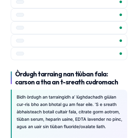
Òrdugh tarraing nan tiùban fala:
carson a tha an t-sreath cudromach
Bidh òrdugh an tarraingidh a’ lùghdachadh giùlan
cur-ris bho aon bhotal gu am fear eile. ’S e sreath
àbhaisteach botail cultair fala, citrate gorm aotrom,
tiùban serum, heparin uaine, EDTA lavender no pinc,
agus an uair sin tiùban fluoride/oxalate liath.