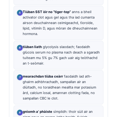
Tiùban SST òir no “tiger-top”
anns a bheil
activator clot agus gel agus tha iad cumanta
airson deuchainnean ceimigeachd, tìoroide,
lipid, vitimín D, agus mòran de dheuchainnean
hormona.
tiùban liath
glycolysis slaodach; faodaidh
glùcois serum no plasma nach deach a sgaradh
tuiteam mu 5% gu 7% gach uair aig teòthachd
an t-seòmair.
mearachdan tiùba ceàrr
faodaidh iad ath-
ghairm adhbhrachadh, sampallan air an
diùltadh, no toraidhean meallta mar potasium
àrd, calcium ìosal, amannan clotting fada, no
sampallan CBC le clot.
gnìomh a’ phàiste
sìmplidh: thoir sùil air an
ainm agus an ceann-latha breith, fuirich