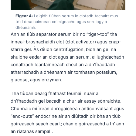
Figear 4:
Leigidh tiùban serum le clotadh tachairt mus
tèid deuchainnean ceimigeachd agus serology a
dhèanamh.
Ann an tiùb separator serum òir no “tiger-top” tha
inneal-brosnachaidh clot (clot activator) agus cnap-
starra gel. Às dèidh centrifugation, bidh an gel na
shuidhe eadar an clot agus an serum, a’ lùghdachadh
conaltradh leantainneach cheallan a dh’fhaodadh
atharrachadh a dhèanamh air tomhasan potasium,
glucose, agus enzyman.
Tha tiùban dearg fhathast feumail nuair a
dh’fhaodadh gel bacadh a chur air assay sònraichte.
Chunnaic mi ìrean dhrogaichean anticonvulsant agus
“end-outs” endocrine air an diùltadh oir bha an tiùb
goireasach seach ceart; chan e goireasachd a th’ ann
an riatanas sampall.