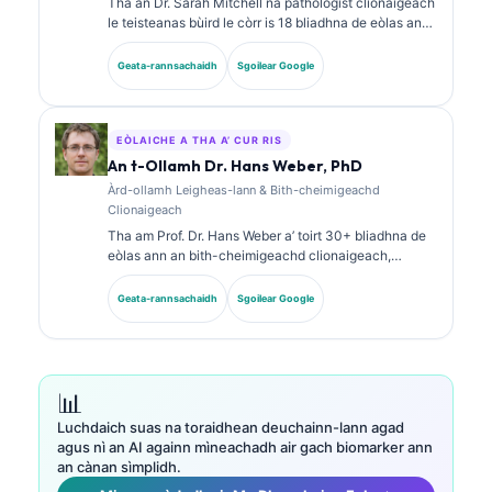
Tha an Dr. Sarah Mitchell na pathologist clionaigeach
le teisteanas bùird le còrr is 18 bliadhna de eòlas ann
an leigheas-lann agus mion-sgrùdadh
breithneachaidh. Tha teisteanasan sònraichte aice
Geata-rannsachaidh
Sgoilear Google
ann an ceimigeachd clionaigeach agus tha i air
foillseachadh gu farsaing air pannalan biomarkers
agus mion-sgrùdadh obair-lann ann an cleachdadh
clionaigeach.
EÒLAICHE A THA A’ CUR RIS
An t-Ollamh Dr. Hans Weber, PhD
Àrd-ollamh Leigheas-lann & Bith-cheimigeachd
Clionaigeach
Tha am Prof. Dr. Hans Weber a’ toirt 30+ bliadhna de
eòlas ann an bith-cheimigeachd clionaigeach,
leigheas-lann, agus rannsachadh biomarkers. B’ e
seann Cheann-suidhe Comann Ceimigeachd
Geata-rannsachaidh
Sgoilear Google
Clionaigeach na Gearmailt a bh’ ann, agus tha e gu
sònraichte a’ dèiligeadh ri mion-sgrùdadh phannalan
breithneachaidh, àbhaisteachadh biomarkers, agus
leigheas-lann le taic AI.
📊
Luchdaich suas na toraidhean deuchainn-lann agad
agus nì an AI againn mìneachadh air gach biomarker ann
an cànan sìmplidh.