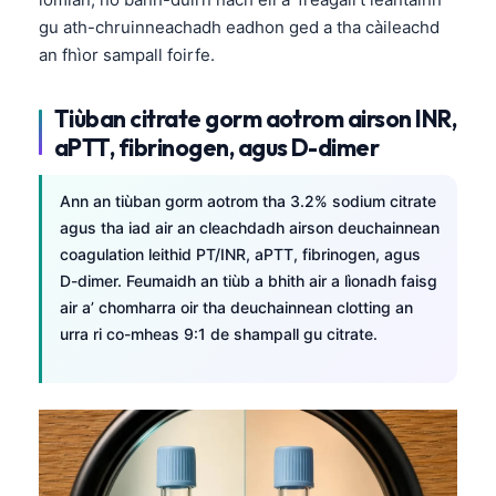
Euskara
gu ath-chruinneachadh eadhon ged a tha càileachd
Македонски јазик
an fhìor sampall foirfe.
Latviešu valoda
Galego
Tiùban citrate gorm aotrom airson INR,
aPTT, fibrinogen, agus D-dimer
অসমীয়া
සිංහල
Ann an tiùban gorm aotrom tha 3.2% sodium citrate
سنڌي
agus tha iad air an cleachdadh airson deuchainnean
coagulation leithid PT/INR, aPTT, fibrinogen, agus
پښتو
D-dimer. Feumaidh an tiùb a bhith air a lìonadh faisg
air a’ chomharra oir tha deuchainnean clotting an
Slovenčina
urra ri co-mheas 9:1 de shampall gu citrate.
Hrvatski
Suomi
Қазақ тілі
Català