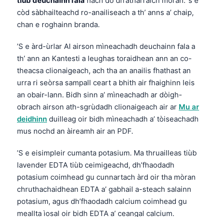
tiùb deuchainn fala
nach do dh’atharraich mòran: ’s e
còd sàbhailteachd ro-anailiseach a th’ anns a’ chaip,
chan e roghainn branda.
’S e àrd-ùrlar AI airson mìneachadh deuchainn fala a
th’ ann an Kantesti a leughas toraidhean ann an co-
theacsa clionaigeach, ach tha an anailis fhathast an
urra ri seòrsa sampall ceart a bhith air fhaighinn leis
an obair-lann. Bidh sinn a’ mìneachadh ar dòigh-
obrach airson ath-sgrùdadh clionaigeach air ar
Mu ar
deidhinn
duilleag oir bidh mìneachadh a’ tòiseachadh
mus nochd an àireamh air an PDF.
’S e eisimpleir cumanta potasium. Ma thruailleas tiùb
lavender EDTA tiùb ceimigeachd, dh’fhaodadh
potasium coimhead gu cunnartach àrd oir tha mòran
chruthachaidhean EDTA a’ gabhail a-steach salainn
potasium, agus dh’fhaodadh calcium coimhead gu
meallta ìosal oir bidh EDTA a’ ceangal calcium.