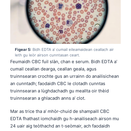
Figear 5:
Bidh EDTA a’ cumail eileamaidean ceallach air
leth gu leòr airson cunntasan ceart.
Feumaidh CBC fuil slàn, chan e serum. Bidh EDTA a’
cumail ceallan dearga, ceallan geala, agus
truinnsearan crochte gus an urrainn do anailisichean
an cunntadh; faodaidh CBC le clotadh cunntas
truinnsearan a lùghdachadh gu meallta oir thèid
truinnsearan a ghlacadh anns a’ clot.
Mar as trice tha a’ mhòr-chuid de shampaill CBC
Norsk bokmål
EDTA fhathast iomchaidh gu h-anailiseach airson mu
24 uair aig teòthachd an t-seòmair, ach faodaidh
Ślōnskŏ gŏdka