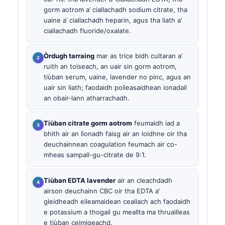
gorm aotrom a’ ciallachadh sodium citrate, tha
uaine a’ ciallachadh heparin, agus tha liath a’
ciallachadh fluoride/oxalate.
Òrdugh tarraing
mar as trice bidh cultaran a’
ruith an toiseach, an uair sin gorm aotrom,
tiùban serum, uaine, lavender no pinc, agus an
uair sin liath; faodaidh poileasaidhean ionadail
an obair-lann atharrachadh.
Tiùban citrate gorm aotrom
feumaidh iad a
bhith air an lìonadh faisg air an loidhne oir tha
deuchainnean coagulation feumach air co-
mheas sampall-gu-citrate de 9:1.
Tiùban EDTA lavender
air an cleachdadh
airson deuchainn CBC oir tha EDTA a’
gleidheadh eileamaidean ceallach ach faodaidh
e potassium a thogail gu meallta ma thruailleas
e tiùban ceimigeachd.