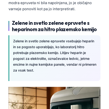
modra epruveta ni bila napolnjena, jo je običajno
Català
varneje ponoviti kot pa jo interpretirati.
O‘zbekcha
Українська
Zelene in svetlo zelene epruvete s
አማርኛ
heparinom za hitro plazemsko kemijo
Kiswahili
Zelene in svetlo zelene epruvete vsebujejo heparin
ភាសាខ្មែរ
in se pogosto uporabljajo, ko laboratorij hitro
ဗမာစာ
potrebuje plazemsko kemijo. Litijev heparin je
pogost za elektrolite, označevalce ledvic, jetrne
ไทย
encime in nujne kemijske panele, vendar ni primeren
Tagalog
za vsak test.
Tiếng Việt
Bahasa Melayu
മലയാളം
ಕನ್ನಡ
ગુજરાતી