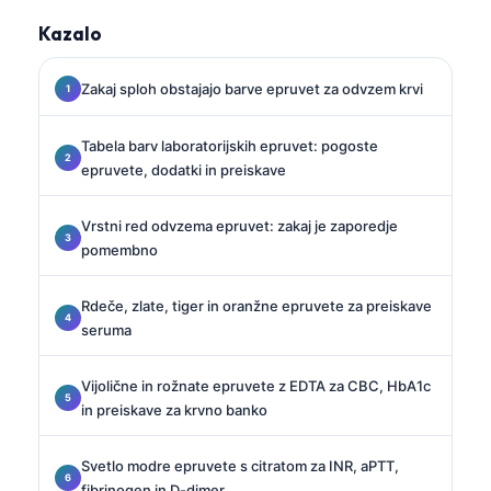
Kazalo
Zakaj sploh obstajajo barve epruvet za odvzem krvi
Tabela barv laboratorijskih epruvet: pogoste
epruvete, dodatki in preiskave
Vrstni red odvzema epruvet: zakaj je zaporedje
pomembno
Rdeče, zlate, tiger in oranžne epruvete za preiskave
seruma
Vijolične in rožnate epruvete z EDTA za CBC, HbA1c
in preiskave za krvno banko
Svetlo modre epruvete s citratom za INR, aPTT,
fibrinogen in D-dimer