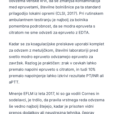
odvzema venske krvi, da se zmanjša kontaminacija
med epruvetami, številne bolnišnice pa ta standard
prilagodijo lokalni opremi (CLSI, 2017). Pri rutinskem
ambulantnem testiranju je najbolj za bolnika
pomembna podrobnost, da se modra epruveta s
citratom ne sme odvzeti za epruveto z EDTA.
Kadar se za koagulacijske preiskave uporabi komplet
za odvzem z metuljčkom, številni laboratoriji pred
svetlo modro epruveto odvzamejo epruveto za
zavržek. Razlog je praktičen: zrak v cevkah lahko
premalo napolni epruveto s citratom, in tudi 10%
premalo napolnjenje lahko izkrivi rezultate PT/INR ali
aPTT.
Mnenje EFLM iz leta 2017, ki so ga vodili Cornes in
sodelavci, je trdilo, da pravila vrstnega reda odvzema
še vedno najbolj štejejo, kadar je prisoten vidni
prenos dodatkov ali neustrezna tehnika, čeprav