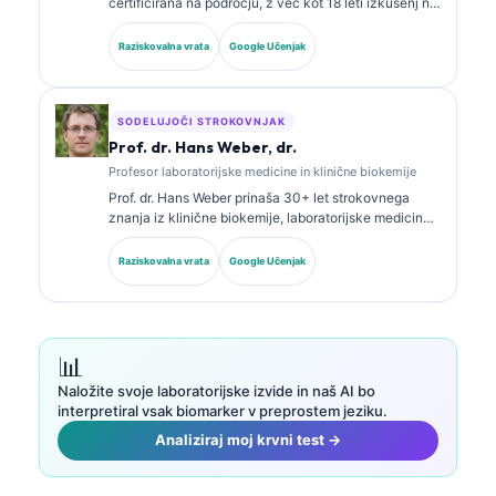
certificirana na področju, z več kot 18 leti izkušenj na
področju laboratorijske medicine in diagnostične
analize. Ima specialna certifikata iz klinične kemije in
Raziskovalna vrata
Google Učenjak
je obsežno objavljala o panelih biomarkerjev in
laboratorijski analizi v klinični praksi.
SODELUJOČI STROKOVNJAK
Prof. dr. Hans Weber, dr.
Profesor laboratorijske medicine in klinične biokemije
Prof. dr. Hans Weber prinaša 30+ let strokovnega
znanja iz klinične biokemije, laboratorijske medicine
in raziskav biomarkerjev. Nekdanji predsednik
Nemškega društva za klinično kemijo se osredotoča
Raziskovalna vrata
Google Učenjak
na analizo diagnostičnih panelov, standardizacijo
biomarkerjev in laboratorijsko medicino s pomočjo AI.
📊
Naložite svoje laboratorijske izvide in naš AI bo
interpretiral vsak biomarker v preprostem jeziku.
Analiziraj moj krvni test →