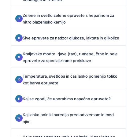
Zelene in svetlo zelene epruvete s heparinom za
hitro plazemsko kemijo
Sive epruvete za nadzor glukoze, laktata in glikolize
Kraljevsko modre, rjave (tan), rumene, črne in bele
epruvete za specializirane preiskave
Temperatura, svetloba in čas lahko pomenijo toliko
kot barva epruvete
Kaj se zgodi, če uporabimo napačno epruveto?
Kaj lahko bolniki naredijo pred odvzemom in med
njim
Kako vrsta epruvete vpliva na izvid, ki ga vidite na