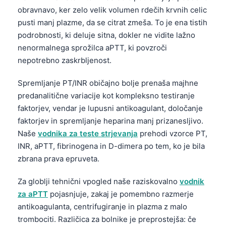
Gàidhlig
obravnavo, ker zelo velik volumen rdečih krvnih celic
Euskara
pusti manj plazme, da se citrat zmeša. To je ena tistih
Македонски јазик
podrobnosti, ki deluje sitna, dokler ne vidite lažno
nenormalnega sprožilca aPTT, ki povzroči
Latviešu valoda
nepotrebno zaskrbljenost.
Galego
Spremljanje PT/INR običajno bolje prenaša majhne
অসমীয়া
predanalitične variacije kot kompleksno testiranje
සිංහල
faktorjev, vendar je lupusni antikoagulant, določanje
سنڌي
faktorjev in spremljanje heparina manj prizanesljivo.
Naše
vodnika za teste strjevanja
prehodi vzorce PT,
پښتو
INR, aPTT, fibrinogena in D-dimera po tem, ko je bila
zbrana prava epruveta.
Slovenčina
Za globlji tehnični vpogled naše raziskovalno
vodnik
Hrvatski
za aPTT
pojasnjuje, zakaj je pomembno razmerje
Suomi
antikoagulanta, centrifugiranje in plazma z malo
Қазақ тілі
trombociti. Različica za bolnike je preprostejša: če