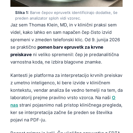
Slika 1:
Barve čepov epruvetk identificirajo dodatke, še
preden analizator sploh vidi vzorec.
Jaz sem Thomas Klein, MD, in v klinični praksi sem
videl, kako lahko en sam napačen čep čisto izvid
spremeni v zmeden telefonski klic. Od 9. junija 2026
se praktično
pomen barv epruvetk za krvne
preiskave
ni veliko spremenil: čep je predanalitična
varnostna koda, ne izbira blagovne znamke.
Kantesti je platforma za interpretacijo krvnih preiskav
z umetno inteligenco, ki bere izvide v kliničnem
kontekstu, vendar analiza še vedno temelji na tem, da
laboratorij prejme pravilno vrsto vzorca. Na naši
O
nas
strani pojasnimo naš pristop kliničnega pregleda,
ker se interpretacija začne še preden se številka
pojavi na PDF-ju.