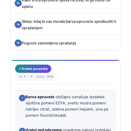
spletu
Sklep: kdaj bi vas morala barva epruvete spodbuditi k
vprašanjem
Pogosto zastavljena vprašanja
⚡ Kratek povzetek
v1.0 —
9. junij 2026
Barva epruvete
običajno označuje dodatek:
vijolična pomeni EDTA, svetlo modra pomeni
natrijev citrat, zelena pomeni heparin, siva pa
pomeni fluorid/oksalat.
Vrstni red odvzema
praviloma najprej potekajo