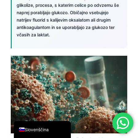
glikolize, procesa, s katerim celice po odvzemu še
简体中文
naprej porabljajo glukozo. Običajno vsebujejo
Română
natrijev fluorid s kalijevim oksalatom ali drugim
antikoagulantom in se uporabljajo za glukozo ter
Türkçe
včasih za laktat.
Ελληνικά
Português
Español
Italiano
עִבְרִית
Français
العربية
Deutsch
English
Slovenščina