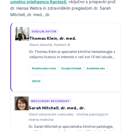
umetno inteligenco Kantesti
, vključno s prispevki prof.
dr. Hansa Webra in zdravniškim pregledom dr. Sarah
Mitchell, dr. med., dr.
VODILNI AVTOR
Thomas Klein, dr. med.
Glavni zdravnik, Kantesti AI
Dr. Thomas Klein je specialist klinične hematologije z
veljavno licenco in internist z več kot 15 leti izkušenj
na področju laboratorijske medicine in klinične
analize s pomočjo umetne inteligence. Kot glavni
Raziskovalna vrata
Google Učenjak
Academia.edu
medicinski direktor pri Kantesti AI zagotavlja klinični
nadzor nad medicinsko točnostjo lastniškega
ORCID
nevronskega omrežja. Dr. Klein je objavil prispevke o
interpretaciji biomarkerjev in laboratorijski
diagnostiki.
MEDICINSKI RECENZENT
Sarah Mitchell, dr. med., dr.
Glavni zdravstveni svetovalec - klinična patologija in
interna medicina
Dr. Sarah Mitchell je specialistka klinične patologije,