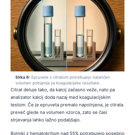
Frysk
Esperanto
Беларуская мова
Татар теле
Кыргызча
ئۇيغۇرچە
Cebuano
Basa Jawa
Slika 6:
Epruvete s citratom potrebujejo natančen
volumen polnjenja za koagulacijske rezultate.
ພາສາລາວ
Citrat deluje tako, da kalcij začasno veže, nato pa
Монгол
analizator kalcij doda nazaj med koagulacijskim
testom. Če je epruveta premalo napolnjena, je citrata
Afrikaans
preveč glede na volumen vzorca, zato se časi
العربية المغربية
strjevanja lahko lažno podaljšajo.
Occitan
Bolniki z hematokritom nad 55% potrebujejo posebno