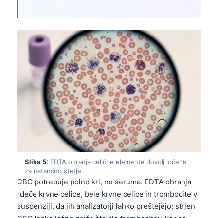
Slika 5:
EDTA ohranja celične elemente dovolj ločene
za natančno štetje.
CBC potrebuje polno kri, ne seruma. EDTA ohranja
rdeče krvne celice, bele krvne celice in trombocite v
suspenziji, da jih analizatorji lahko preštejejo; strjen