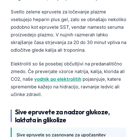
日本語
Svetlo zelene epruvete za ločevanje plazme
Eesti
vsebujejo heparin plus gel, zato se obnašajo nekoliko
Azərbaycan dili
podobno kot epruvete SST, vendar namesto seruma
Bosanski
proizvedejo plazmo. V nujnih razmerah lahko
skrajšanje časa strjevanja za 20 do 30 minut vpliva na
Svenska
odločitve glede kalija ali troponina.
Српски језик
Elektroliti so še posebej občutljivi na predanalitično
Íslenska
zmedo. Če preverjate vzorce natrija, kalija, klorida ali
Հայերեն
CO2, naše
vodnik po elektrolitih
pojasnjuje, katere
Bahasa Indonesia
spremembe kažejo na hidracijo, ravnanje ledvic ali
हिन्दी
učinke zdravil.
Nederlands
Sive epruvete za nadzor glukoze,
Dansk
laktata in glikolize
Български
فارسی
Sive epruvete so zasnovane za upočasnitev