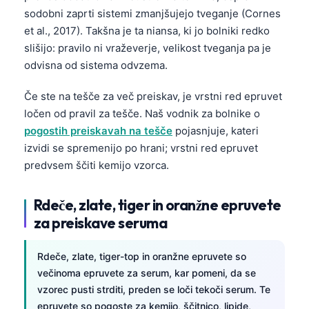
sodobni zaprti sistemi zmanjšujejo tveganje (Cornes
et al., 2017). Takšna je ta niansa, ki jo bolniki redko
slišijo: pravilo ni vraževerje, velikost tveganja pa je
odvisna od sistema odvzema.
Če ste na tešče za več preiskav, je vrstni red epruvet
ločen od pravil za tešče. Naš vodnik za bolnike o
pogostih preiskavah na tešče
pojasnjuje, kateri
izvidi se spremenijo po hrani; vrstni red epruvet
predvsem ščiti kemijo vzorca.
Rdeče, zlate, tiger in oranžne epruvete
za preiskave seruma
Rdeče, zlate, tiger-top in oranžne epruvete so
večinoma epruvete za serum, kar pomeni, da se
vzorec pusti strditi, preden se loči tekoči serum. Te
epruvete so pogoste za kemijo, ščitnico, lipide,