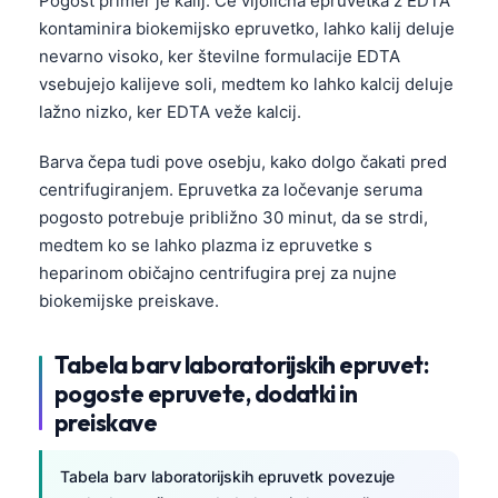
Pogost primer je kalij. Če vijolična epruvetka z EDTA
kontaminira biokemijsko epruvetko, lahko kalij deluje
nevarno visoko, ker številne formulacije EDTA
vsebujejo kalijeve soli, medtem ko lahko kalcij deluje
lažno nizko, ker EDTA veže kalcij.
Barva čepa tudi pove osebju, kako dolgo čakati pred
centrifugiranjem. Epruvetka za ločevanje seruma
pogosto potrebuje približno 30 minut, da se strdi,
medtem ko se lahko plazma iz epruvetke s
heparinom običajno centrifugira prej za nujne
biokemijske preiskave.
Tabela barv laboratorijskih epruvet:
pogoste epruvete, dodatki in
preiskave
Tabela barv laboratorijskih epruvetk povezuje