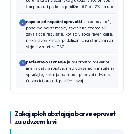
serumska ali plazemska glukoza lahko pri sobni
temperaturi pade za približno 5% do 7% na uro.
napake pri napačni epruvetki
lahko povzročijo
ponovno odvzemanje, zavrnjene vzorce ali
zavajajoče rezultate, kot so visoka raven kalija,
nizka raven kalcija, podaljšani časi strjevanja ali
strjeni vzorci za CBC.
pacientovo ravnanje
je preprosto: preverite
ime in datum rojstva, med odvzemom mirujte in
vprašajte, zakaj je potreben ponovni odvzem,
če vas laboratorij pokliče nazaj.
Zakaj sploh obstajajo barve epruvet
za odvzem krvi