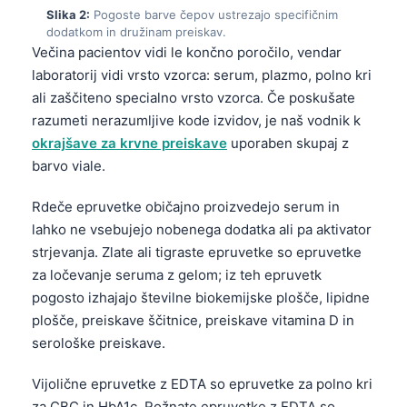
Slika 2:
Pogoste barve čepov ustrezajo specifičnim
dodatkom in družinam preiskav.
Večina pacientov vidi le končno poročilo, vendar
laboratorij vidi vrsto vzorca: serum, plazmo, polno kri
ali zaščiteno specialno vrsto vzorca. Če poskušate
razumeti nerazumljive kode izvidov, je naš vodnik k
okrajšave za krvne preiskave
uporaben skupaj z
barvo viale.
Rdeče epruvetke običajno proizvedejo serum in
lahko ne vsebujejo nobenega dodatka ali pa aktivator
strjevanja. Zlate ali tigraste epruvetke so epruvetke
za ločevanje seruma z gelom; iz teh epruvetk
pogosto izhajajo številne biokemijske plošče, lipidne
plošče, preiskave ščitnice, preiskave vitamina D in
serološke preiskave.
Vijolične epruvetke z EDTA so epruvetke za polno kri
za CBC in HbA1c. Rožnate epruvetke z EDTA so