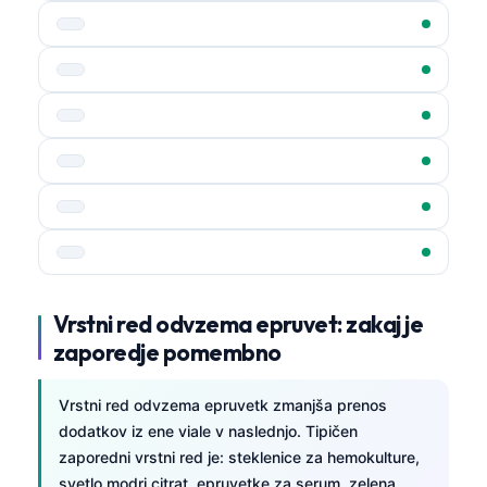
Vrstni red odvzema epruvet: zakaj je
zaporedje pomembno
Vrstni red odvzema epruvetk zmanjša prenos
dodatkov iz ene viale v naslednjo. Tipičen
zaporedni vrstni red je: steklenice za hemokulture,
svetlo modri citrat, epruvetke za serum, zelena