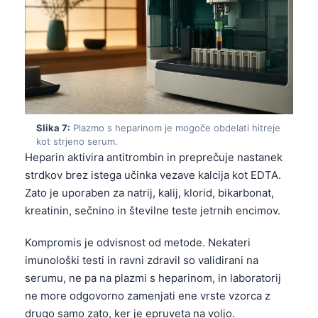
தமிழ்
తెలుగు
मराठी
اردو
বাংলা
Slika 7:
Plazmo s heparinom je mogoče obdelati hitreje
Shqip
kot strjeno serum.
Heparin aktivira antitrombin in preprečuje nastanek
Magyar
strdkov brez istega učinka vezave kalcija kot EDTA.
한국어
Zato je uporaben za natrij, kalij, klorid, bikarbonat,
Polski
kreatinin, sečnino in številne teste jetrnih encimov.
Lietuvių kalba
Kompromis je odvisnost od metode. Nekateri
Русский
imunološki testi in ravni zdravil so validirani na
serumu, ne pa na plazmi s heparinom, in laboratorij
ქართული
ne more odgovorno zamenjati ene vrste vzorca z
Čeština
drugo samo zato, ker je epruveta na voljo.