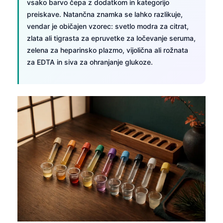
vsako barvo čepa z dodatkom in kategorijo
preiskave. Natančna znamka se lahko razlikuje,
vendar je običajen vzorec: svetlo modra za citrat,
zlata ali tigrasta za epruvetke za ločevanje seruma,
zelena za heparinsko plazmo, vijolična ali rožnata
za EDTA in siva za ohranjanje glukoze.