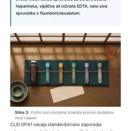
heparinska, vijolična ali rožnata EDTA, nato sive
epruvetke s fluoridom/oksalatom.
Slika 3:
Vrstni red odvzema zmanjša prenos dodatkov
med vialami.
CLSI GP41 navaja standardizirano zaporedje