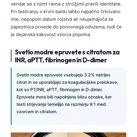
vendar se z njimi ravna z strožjimi pravili identitete.
Pri testiranju v krvni banki lahko napačno črkovano
ime, nepopoln datum rojstva ali neujemajoča se
zapestnica privede do ponovnega odvzema, tudi če
je dejanska kakovost vzorca popolna.
Svetlo modre epruvete s citratom za
INR, aPTT, fibrinogen in D-dimer
Svetlo modre epruvete vsebujejo 3.2% natrijev
citrat in se uporabljajo za koagulacijske preiskave,
kot so PT/INR, aPTT, fibrinogen in D-dimer.
Epruveta mora biti napolnjena blizu oznake, ker
testi strjevanja temeljijo na razmerju 9:1 med
vzorcem in citratom.
Norsk bokmål
Ślōnskŏ gŏdka