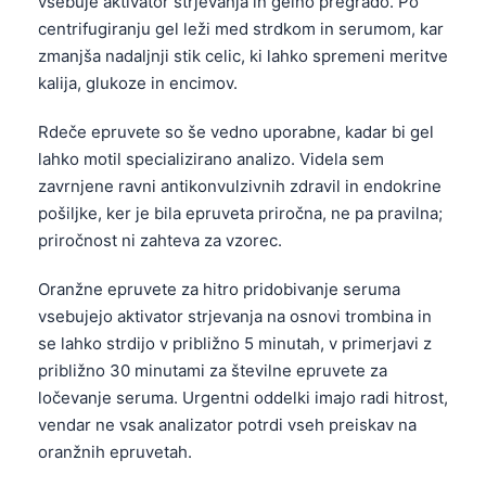
vsebuje aktivator strjevanja in gelno pregrado. Po
centrifugiranju gel leži med strdkom in serumom, kar
zmanjša nadaljnji stik celic, ki lahko spremeni meritve
kalija, glukoze in encimov.
Rdeče epruvete so še vedno uporabne, kadar bi gel
lahko motil specializirano analizo. Videla sem
zavrnjene ravni antikonvulzivnih zdravil in endokrine
pošiljke, ker je bila epruveta priročna, ne pa pravilna;
priročnost ni zahteva za vzorec.
Oranžne epruvete za hitro pridobivanje seruma
vsebujejo aktivator strjevanja na osnovi trombina in
se lahko strdijo v približno 5 minutah, v primerjavi z
približno 30 minutami za številne epruvete za
ločevanje seruma. Urgentni oddelki imajo radi hitrost,
vendar ne vsak analizator potrdi vseh preiskav na
oranžnih epruvetah.