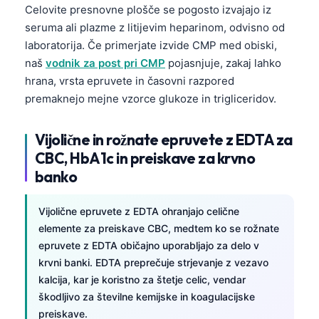
Celovite presnovne plošče se pogosto izvajajo iz
seruma ali plazme z litijevim heparinom, odvisno od
laboratorija. Če primerjate izvide CMP med obiski,
naš
vodnik za post pri CMP
pojasnjuje, zakaj lahko
hrana, vrsta epruvete in časovni razpored
premaknejo mejne vzorce glukoze in trigliceridov.
Vijolične in rožnate epruvete z EDTA za
CBC, HbA1c in preiskave za krvno
banko
Vijolične epruvete z EDTA ohranjajo celične
elemente za preiskave CBC, medtem ko se rožnate
epruvete z EDTA običajno uporabljajo za delo v
krvni banki. EDTA preprečuje strjevanje z vezavo
kalcija, kar je koristno za štetje celic, vendar
škodljivo za številne kemijske in koagulacijske
preiskave.