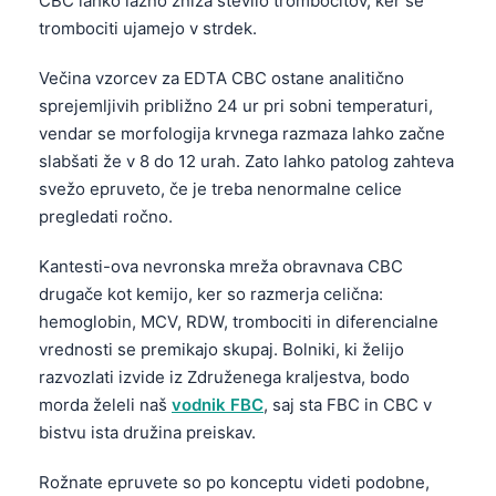
CBC lahko lažno zniža število trombocitov, ker se
trombociti ujamejo v strdek.
Večina vzorcev za EDTA CBC ostane analitično
sprejemljivih približno 24 ur pri sobni temperaturi,
vendar se morfologija krvnega razmaza lahko začne
slabšati že v 8 do 12 urah. Zato lahko patolog zahteva
svežo epruveto, če je treba nenormalne celice
pregledati ročno.
Kantesti-ova nevronska mreža obravnava CBC
drugače kot kemijo, ker so razmerja celična:
hemoglobin, MCV, RDW, trombociti in diferencialne
vrednosti se premikajo skupaj. Bolniki, ki želijo
razvozlati izvide iz Združenega kraljestva, bodo
morda želeli naš
vodnik FBC
, saj sta FBC in CBC v
bistvu ista družina preiskav.
Rožnate epruvete so po konceptu videti podobne,