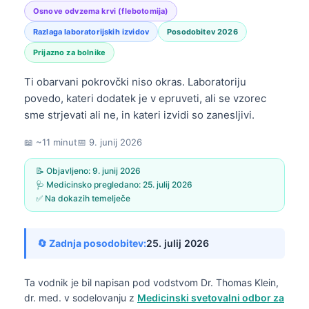
Osnove odvzema krvi (flebotomija)
Razlaga laboratorijskih izvidov
Posodobitev 2026
Prijazno za bolnike
Ti obarvani pokrovčki niso okras. Laboratoriju
povedo, kateri dodatek je v epruveti, ali se vzorec
sme strjevati ali ne, in kateri izvidi so zanesljivi.
📖 ~11 minut
📅
9. junij 2026
📝 Objavljeno:
9. junij 2026
🩺 Medicinsko pregledano:
25. julij 2026
✅ Na dokazih temelječe
🔄 Zadnja posodobitev:
25. julij 2026
Ta vodnik je bil napisan pod vodstvom
Dr. Thomas Klein,
dr. med.
v sodelovanju z
Medicinski svetovalni odbor za