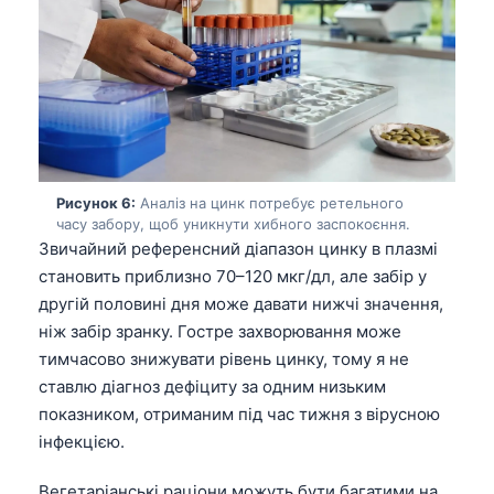
日本語
Eesti
Azərbaycan dili
Bosanski
Svenska
Српски језик
Рисунок 6:
Аналіз на цинк потребує ретельного
часу забору, щоб уникнути хибного заспокоєння.
Íslenska
Звичайний референсний діапазон цинку в плазмі
Հայերեն
становить приблизно 70–120 мкг/дл, але забір у
Bahasa Indonesia
другій половині дня може давати нижчі значення,
ніж забір зранку. Гостре захворювання може
हिन्दी
тимчасово знижувати рівень цинку, тому я не
Nederlands
ставлю діагноз дефіциту за одним низьким
Dansk
показником, отриманим під час тижня з вірусною
інфекцією.
Български
فارسی
Вегетаріанські раціони можуть бути багатими на