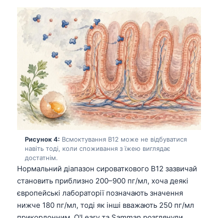
Рисунок 4:
Всмоктування B12 може не відбуватися
навіть тоді, коли споживання з їжею виглядає
достатнім.
Нормальний діапазон сироваткового B12 зазвичай
становить приблизно 200–900 пг/мл, хоча деякі
європейські лабораторії позначають значення
нижче 180 пг/мл, тоді як інші вважають 250 пг/мл
прикордонним. O'Leary та Samman розглянули