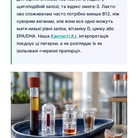
щитоподібній залозі, та індекс омега-3. Лакто-
ово споживачам часто потрібно менше B12, ніж
суворим веганам, але вони все одно можуть
мати низькі рівні заліза, вітаміну D, цинку або
EPA/DHA. Наша
Кантесті А.І.
інтерпретація
поєднує ці патерни, а не розглядає їх як
ізольовані «червоні прапорці».