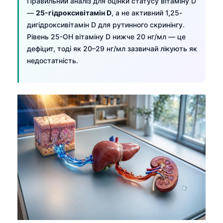
Правильний аналіз для оцінки статусу вітаміну D
—
25-гідроксивітамін D
, а не активний 1,25-
дигідроксивітамін D для рутинного скринінгу.
Рівень 25-OH вітаміну D нижче 20 нг/мл — це
дефіцит, тоді як 20–29 нг/мл зазвичай лікують як
недостатність.
Norsk bokmål
Ślōnskŏ gŏdka