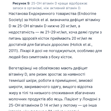
Рисунок 5:
25-OH вітамін D краще відображає
Frysk
запаси в організмі, ніж активний вітамін D.
Esperanto
Настанова Ендокринного товариства (Endocrine
Society) за Holick et al. визначила дефіцит вітаміну
Беларуская мова
D як 25-OH вітамін D нижче 20 нг/мл, а
Татар теле
недостатність — як 21–29 нг/мл, хоча деякі групи з
Кыргызча
питань здоров’я кісток приймають 20 нг/мл як
достатній для багатьох дорослих (Holick et al.,
ئۇيغۇرچە
2011). Лікарі й досі не погоджуються, особливо для
Cebuano
людей без симптомів з боку кісток.
Basa Jawa
Вегетаріанці не обов’язково мають дефіцит
ພາສາລາວ
вітаміну D, але ризик зростає за наявності
Монгол
темнішої шкіри, роботи в приміщенні, зимової
широти, закриваючого одягу, вищого відсотка
Afrikaans
жиру в тілі та низького споживання збагачених
العربية المغربية
молочних продуктів або яєць. Пацієнт у Лондоні з
Occitan
25-OH вітаміном D 14 нг/мл у лютому — це інша