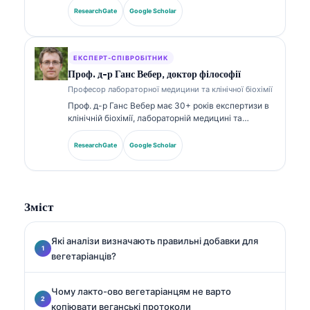
Вона має спеціалізовані сертифікати з клінічної
ResearchGate
Google Scholar
хімії та широко публікувалася щодо панелей
біомаркерів і лабораторного аналізу в клінічній
практиці.
ЕКСПЕРТ-СПІВРОБІТНИК
Проф. д-р Ганс Вебер, доктор філософії
Професор лабораторної медицини та клінічної біохімії
Проф. д-р Ганс Вебер має 30+ років експертизи в
клінічній біохімії, лабораторній медицині та
дослідженнях біомаркерів. Колишній президент
Німецького товариства клінічної хімії, він
ResearchGate
Google Scholar
спеціалізується на аналізі діагностичних панелей,
стандартизації біомаркерів і лабораторній
медицині, підсиленій ШІ.
Зміст
Які аналізи визначають правильні добавки для
вегетаріанців?
Чому лакто-ово вегетаріанцям не варто
копіювати веганські протоколи