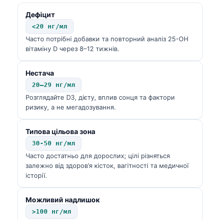
Català
Дефіцит
O‘zbekcha
<20 нг/мл
Часто потрібні добавки та повторний аналіз 25-OH
አማርኛ
вітаміну D через 8–12 тижнів.
Kiswahili
ភាសាខ្មែរ
Нестача
20–29 нг/мл
ဗမာစာ
Розглядайте D3, дієту, вплив сонця та фактори
ไทย
ризику, а не мегадозування.
Tagalog
Типова цільова зона
Tiếng Việt
30-50 нг/мл
Bahasa Melayu
Часто достатньо для дорослих; цілі різняться
залежно від здоров’я кісток, вагітності та медичної
മലയാളം
історії.
ಕನ್ನಡ
Можливий надлишок
ગુજરાતી
>100 нг/мл
தமிழ்