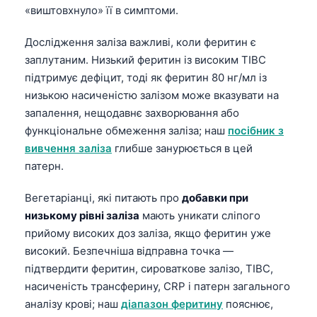
«виштовхнуло» її в симптоми.
Дослідження заліза важливі, коли феритин є
заплутаним. Низький феритин із високим TIBC
підтримує дефіцит, тоді як феритин 80 нг/мл із
низькою насиченістю залізом може вказувати на
запалення, нещодавнє захворювання або
функціональне обмеження заліза; наш
посібник з
вивчення заліза
глибше занурюється в цей
патерн.
Вегетаріанці, які питають про
добавки при
низькому рівні заліза
мають уникати сліпого
прийому високих доз заліза, якщо феритин уже
високий. Безпечніша відправна точка —
підтвердити феритин, сироваткове залізо, TIBC,
насиченість трансферину, CRP і патерн загального
аналізу крові; наш
діапазон феритину
пояснює,