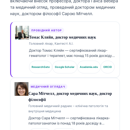
включаючи внесок професора, доктора Ганса Вебера
та медичний огляд, проведений доктором медичних
наук, доктором філософії Сарою Мітчелл.
ПРОВІДНИЙ АВТОР
Томас Кляйн, доктор медичних наук
Головний лікар, Кантесті А.І.
Доктор Томас Кляйн — сертифікований лікар-
гематолог і терапевт, має понад 15 років досвіду в
лабораторній медицині та AI-асистованому
клінічному аналізі. Як головний медичний
ResearchGate
Google Scholar
Academia.edu
ORCID
директор (Chief Medical Officer) у Kantesti AI він
здійснює клінічний нагляд за медичною точністю
власної нейронної мережі. Доктор Кляйн широко
публікується щодо інтерпретації біомаркерів і
МЕДИЧНИЙ ОГЛЯДАЧ
лабораторної діагностики з тем лабораторної
Сара Мітчелл, доктор медичних наук, доктор
медицини.
філософії
Головний медичний радник – клінічна патологія та
внутрішня медицина
Доктор Сара Мітчелл — сертифікована лікарка-
патологоанатом із понад 18 років досвіду в
лабораторній медицині та діагностичному аналізі.