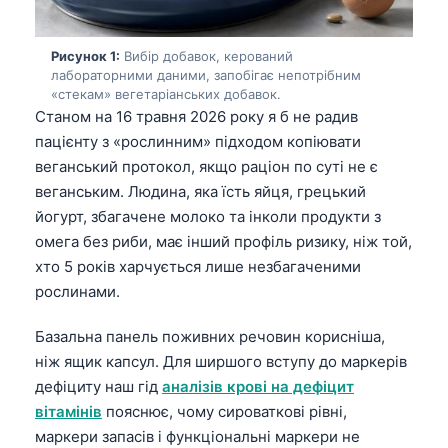
Рисунок 1:
Вибір добавок, керований
лабораторними даними, запобігає непотрібним
«стекам» вегетаріанських добавок.
Станом на 16 травня 2026 року я б не радив
пацієнту з «рослинним» підходом копіювати
веганський протокол, якщо раціон по суті не є
веганським. Людина, яка їсть яйця, грецький
йогурт, збагачене молоко та інколи продукти з
омега без риби, має інший профіль ризику, ніж той,
хто 5 років харчується лише незбагаченими
рослинами.
Базальна панель поживних речовин корисніша,
ніж ящик капсул. Для ширшого вступу до маркерів
дефіциту наш гід
аналізів крові на дефіцит
вітамінів
пояснює, чому сироваткові рівні,
маркери запасів і функціональні маркери не