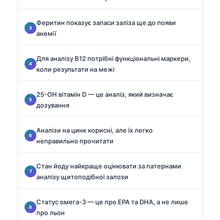
Феритин показує запаси заліза ще до появи
анемії
Для аналізу B12 потрібні функціональні маркери,
коли результати на межі
25-OH вітамін D — це аналіз, який визначає
дозування
Аналізи на цинк корисні, але їх легко
неправильно прочитати
Стан йоду найкраще оцінювати за патернами
аналізу щитоподібної залози
Статус омега-3 — це про EPA та DHA, а не лише
про льон