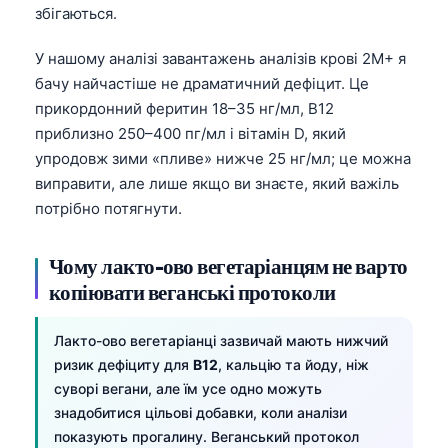
збігаються.
У нашому аналізі завантажень аналізів крові 2M+ я
бачу найчастіше не драматичний дефіцит. Це
прикордонний феритин 18–35 нг/мл, B12
приблизно 250–400 пг/мл і вітамін D, який
упродовж зими «пливе» нижче 25 нг/мл; це можна
виправити, але лише якщо ви знаєте, який важіль
потрібно потягнути.
Чому лакто-ово вегетаріанцям не варто
копіювати веганські протоколи
Лакто-ово вегетаріанці зазвичай мають нижчий
ризик дефіциту для
В12
, кальцію та йоду, ніж
суворі вегани, але їм усе одно можуть
знадобитися цільові добавки, коли аналізи
показують прогалину. Веганський протокол