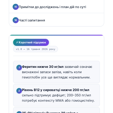
Примітки до досліджень і план дій по суті
Часті запитання
⚡ Короткий підсумок
v1.0 —
16 травня 2026 року
Феритин нижче 30 нг/мл
зазвичай означає
виснажені запаси заліза, навіть коли
гемоглобін усе ще виглядає нормальним.
Рівень B12 у сироватці нижче 200 пг/мл
сильно підтримує дефіцит; 200–350 пг/мл
потребує контексту MMA або гомоцистеїну.