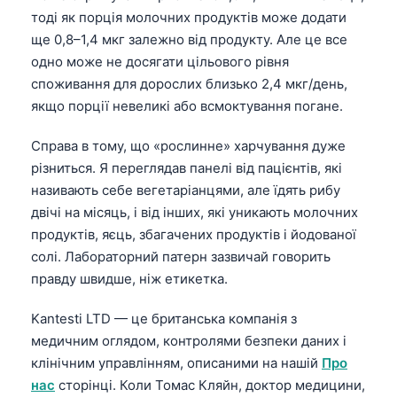
тоді як порція молочних продуктів може додати
ще 0,8–1,4 мкг залежно від продукту. Але це все
одно може не досягати цільового рівня
споживання для дорослих близько 2,4 мкг/день,
якщо порції невеликі або всмоктування погане.
Справа в тому, що «рослинне» харчування дуже
різниться. Я переглядав панелі від пацієнтів, які
називають себе вегетаріанцями, але їдять рибу
двічі на місяць, і від інших, які уникають молочних
продуктів, яєць, збагачених продуктів і йодованої
солі. Лабораторний патерн зазвичай говорить
правду швидше, ніж етикетка.
Kantesti LTD — це британська компанія з
медичним оглядом, контролями безпеки даних і
клінічним управлінням, описаними на нашій
Про
нас
сторінці. Коли Томас Кляйн, доктор медицини,