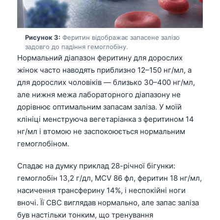
Рисунок 3:
Феритин відображає запасене залізо
задовго до падіння гемоглобіну.
Нормальний діапазон феритину для дорослих
жінок часто наводять приблизно 12–150 нг/мл, а
для дорослих чоловіків — близько 30–400 нг/мл,
але нижня межа лабораторного діапазону не
дорівнює оптимальним запасам заліза. У моїй
клініці менструюча вегетаріанка з феритином 14
нг/мл і втомою не заспокоюється нормальним
гемоглобіном.
Спадає на думку приклад 28-річної бігунки:
гемоглобін 13,2 г/дл, MCV 86 фл, феритин 18 нг/мл,
насичення трансферину 14%, і неспокійні ноги
вночі. Її CBC виглядав нормально, але запас заліза
був настільки тонким, що тренування