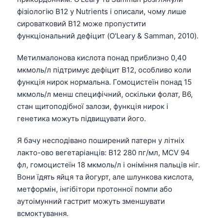
фізіологію B12 у Nutrients і описали, чому лише
сироватковий B12 може пропустити
функціональний дефіцит (O'Leary & Samman, 2010).
Метилмалонова кислота понад приблизно 0,40
мкмоль/л підтримує дефіцит B12, особливо коли
функція нирок нормальна. Гомоцистеїн понад 15
мкмоль/л менш специфічний, оскільки фолат, B6,
стан щитоподібної залози, функція нирок і
генетика можуть підвищувати його.
Я бачу несподівано поширений патерн у літніх
лакто-ово вегетаріанців: B12 280 пг/мл, MCV 94
фл, гомоцистеїн 18 мкмоль/л і оніміння пальців ніг.
Вони їдять яйця та йогурт, але шлункова кислота,
метформін, інгібітори протонної помпи або
аутоімунний гастрит можуть зменшувати
всмоктування.