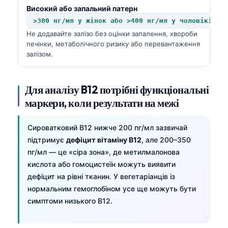
Високий або запальний патерн
>300 нг/мл у жінок або >400 нг/мл у чоловіків
Не додавайте залізо без оцінки запалення, хвороби
печінки, метаболічного ризику або перевантаження
залізом.
Для аналізу B12 потрібні функціональні
маркери, коли результати на межі
Сироватковий B12 нижче 200 пг/мл зазвичай
підтримує
дефіцит вітаміну B12
, але 200–350
пг/мл — це «сіра зона», де метилмалонова
кислота або гомоцистеїн можуть виявити
дефіцит на рівні тканин. У вегетаріанців із
нормальним гемоглобіном усе ще можуть бути
симптоми низького B12.