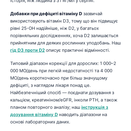
історія, ніж людина з 31 нг/мл у серпні.
Gàidhlig
Euskara
Добавки при дефіциті вітаміну D
зазвичай
Македонски јазик
використовують вітамін D3, тому що він підвищує
рівні 25-OH надійніше, ніж D2, у багатьох
Latviešu valoda
порівняльних дослідженнях, хоча D2 залишається
Galego
прийнятним для деяких рослинних уподобань. Наш
অসমীয়া
гід D3 проти D2
описує практичні відмінності.
සිංහල
Типовий діапазон корекції для дорослих: 1 000–2
سنڌي
000 МО/день при легкій недостатності та 4 000
پښتو
МО/день короткочасно при більш значущому
дефіциті, з наглядом лікаря понад це.
Найбезпечніший спосіб — поєднати дозування з
Slovenčina
кальцієм, креатиніном/eGFR, інколи PTH, а також
Hrvatski
планом повторного аналізу; наш
інструкція з
дозування вітаміну D
наводить діапазони на
Suomi
основі лабораторних даних.
Қазақ тілі