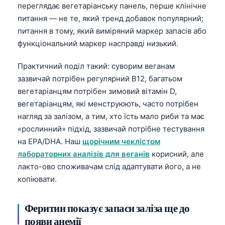
переглядає вегетаріанську панель, перше клінічне
питання — не те, який тренд добавок популярний;
питання в тому, який виміряний маркер запасів або
функціональний маркер насправді низький.
Практичний поділ такий: суворим веганам
зазвичай потрібен регулярний B12, багатьом
вегетаріанцям потрібен зимовий вітамін D,
вегетаріанцям, які менструюють, часто потрібен
нагляд за залізом, а тим, хто їсть мало риби та має
«рослинний» підхід, зазвичай потрібне тестування
на EPA/DHA. Наш
щорічним чеклістом
лабораторних аналізів для веганів
корисний, але
лакто-ово споживачам слід адаптувати його, а не
копіювати.
Феритин показує запаси заліза ще до
появи анемії