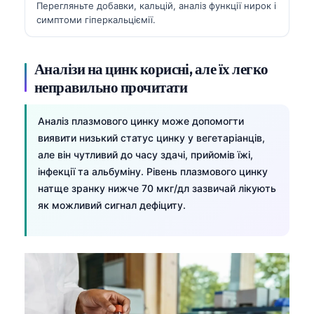
Перегляньте добавки, кальцій, аналіз функції нирок і
симптоми гіперкальціємії.
తెలుగు
मराठी
Аналізи на цинк корисні, але їх легко
اردو
неправильно прочитати
বাংলা
Shqip
Аналіз плазмового цинку може допомогти
Magyar
виявити низький статус цинку у вегетаріанців,
але він чутливий до часу здачі, прийомів їжі,
Slovenščina
інфекції та альбуміну. Рівень плазмового цинку
한국어
натще зранку нижче 70 мкг/дл зазвичай лікують
як можливий сигнал дефіциту.
Polski
Lietuvių kalba
Русский
ქართული
Čeština