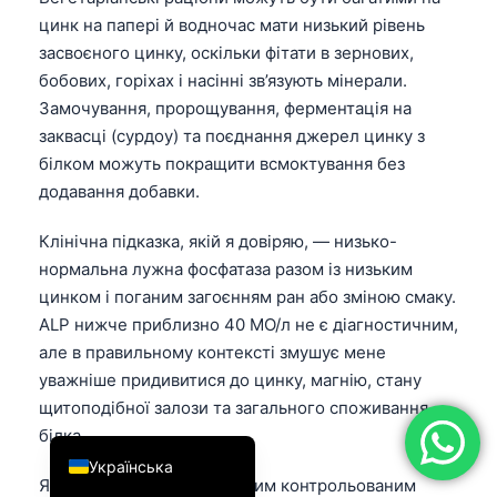
цинк на папері й водночас мати низький рівень
简体中文
засвоєного цинку, оскільки фітати в зернових,
Română
бобових, горіхах і насінні зв’язують мінерали.
Türkçe
Замочування, пророщування, ферментація на
заквасці (сурдоу) та поєднання джерел цинку з
Ελληνικά
білком можуть покращити всмоктування без
Português
додавання добавки.
Español
Клінічна підказка, якій я довіряю, — низько-
Italiano
нормальна лужна фосфатаза разом із низьким
עִבְרִית
цинком і поганим загоєнням ран або зміною смаку.
Français
ALP нижче приблизно 40 МО/л не є діагностичним,
але в правильному контексті змушує мене
العربية
уважніше придивитися до цинку, магнію, стану
Deutsch
щитоподібної залози та загального споживання
English
білка.
Українська
Якщо цинк низький, типовим контрольованим