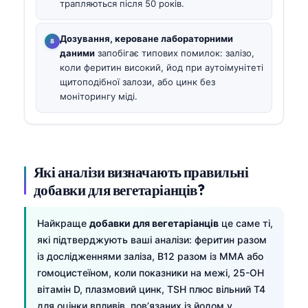
трапляються після 50 років.
Дозування, кероване лабораторними
даними
запобігає типових помилок: залізо,
коли феритин високий, йод при аутоімунітеті
щитоподібної залози, або цинк без
моніторингу міді.
Які аналізи визначають правильні
добавки для вегетаріанців?
Найкраще
добавки для вегетаріанців
це саме ті,
які підтверджують ваші аналізи: феритин разом
із дослідженнями заліза, B12 разом із MMA або
гомоцистеїном, коли показники на межі, 25-OH
вітамін D, плазмовий цинк, TSH плюс вільний T4
для оцінки впливів, пов’язаних із йодом у