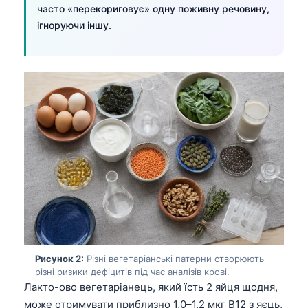
часто «перекориговує» одну поживну речовину,
ігноруючи іншу.
Рисунок 2:
Різні вегетаріанські патерни створюють
різні ризики дефіцитів під час аналізів крові.
Лакто-ово вегетаріанець, який їсть 2 яйця щодня,
може отримувати приблизно 1,0–1,2 мкг B12 з яєць,