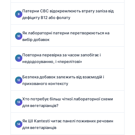
Патерни CBC відокремлюють втрату заліза від
дефіциту B12 або фолату
Як лабораторні патерни перетворюються на
вибір добавок
Повторна перевірка за часом запобігає і
недодозуванню, і «перелітові»
Безпека добавок залежить від взаємодій і
прихованого контексту
Хто потребує більш чіткої лабораторної схеми
для вегетаріанців?
Як ШІ Kantesti читає панелі поживних речовин
для вегетаріанців