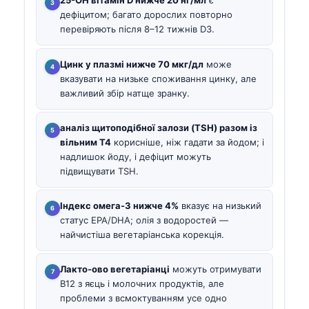
25-OH вітамін D нижче 20 нг/мл
є
дефіцитом; багато дорослих повторно
перевіряють після 8–12 тижнів D3.
Цинк у плазмі нижче 70 мкг/дл
може
вказувати на низьке споживання цинку, але
важливий збір натще зранку.
аналіз щитоподібної залози (TSH) разом із
вільним T4
корисніше, ніж гадати за йодом; і
надлишок йоду, і дефіцит можуть
підвищувати TSH.
Індекс омега-3 нижче 4%
вказує на низький
статус EPA/DHA; олія з водоростей —
найчистіша вегетаріанська корекція.
Лакто-ово вегетаріанці
можуть отримувати
B12 з яєць і молочних продуктів, але
проблеми з всмоктуванням усе одно