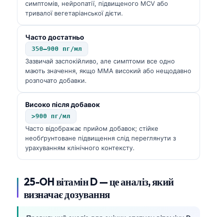
симптомів, нейропатії, підвищеного MCV або
тривалої вегетаріанської дієти.
Часто достатньо
350–900 пг/мл
Зазвичай заспокійливо, але симптоми все одно
мають значення, якщо MMA високий або нещодавно
розпочато добавки.
Високо після добавок
>900 пг/мл
Часто відображає прийом добавок; стійке
необґрунтоване підвищення слід переглянути з
урахуванням клінічного контексту.
25-OH вітамін D — це аналіз, який
визначає дозування