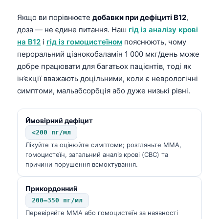
Якщо ви порівнюєте
добавки при дефіциті B12
,
доза — не єдине питання. Наш
гід із аналізу крові
на B12
і
гід із гомоцистеїном
пояснюють, чому
пероральний ціанокобаламін 1 000 мкг/день може
добре працювати для багатьох пацієнтів, тоді як
ін’єкції вважають доцільними, коли є неврологічні
симптоми, мальабсорбція або дуже низькі рівні.
Ймовірний дефіцит
<200 пг/мл
Лікуйте та оцінюйте симптоми; розгляньте MMA,
гомоцистеїн, загальний аналіз крові (CBC) та
причини порушення всмоктування.
Прикордонний
200–350 пг/мл
Перевіряйте MMA або гомоцистеїн за наявності