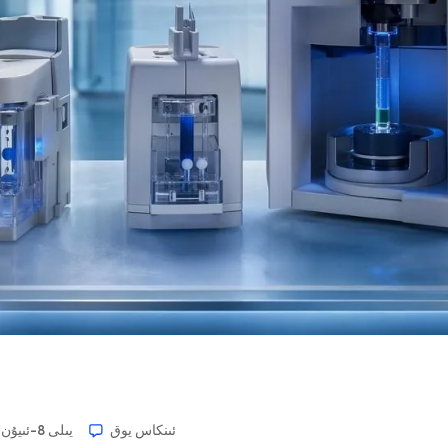
ئىنكاس يوق
2026-يىلى 8-ئىيۇن