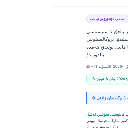
جىددىي قۇتقۇزۇش تېبابىتى
 يالغۇزلا سېپسىسنى
ىتىدۇ، پروكالسىتونىن
 قىزىل بايراقلار ئىممۇنىتېتنىڭ زەئىپلىشىشىنى
بىلدۈرىدۇ.
📅
📖 ~11 مىنۇت
ن:
2026-يىلى 8-ئىيۇن
پ
كانتېستى سۈنئىي ئەقىل
Norsk bokmål
تور سارا مىچېلنىڭ تېببىي
Ślōnskŏ gŏdka
تەكشۈرۈشلىرى بار.