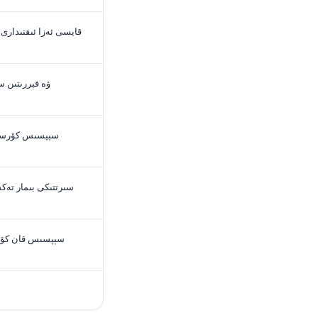
قايسى ئەزا ئىقتىدار
سېپسىس كۆرسەتكۈ
سىرتتىكى بىمار ت
سېپسىس قان كۆر