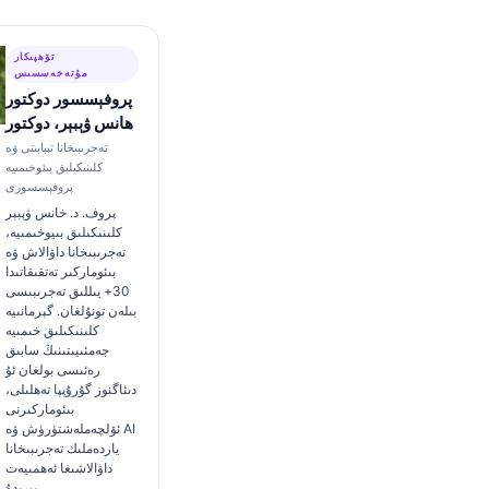
تۆھپىكار
مۇتەخەسسىس
پروفېسسور دوكتور
ھانس ۋېبېر، دوكتور
تەجرىبىخانا تېبابىتى ۋە
كلىنىكىلىق بىئوخىمىيە
پروفېسسورى
پروف. د. خانس ۋېبېر
كلىنىكىلىق بىيوخىمىيە،
تەجرىبىخانا داۋالاش ۋە
بىئوماركىر تەتقىقاتىدا
30+ يىللىق تەجرىبىسى
بىلەن تونۇلغان. گېرمانىيە
كلىنىكىلىق خىمىيە
جەمئىيىتىنىڭ سابىق
رەئىسى بولغان ئۇ
دىئاگنوز گۇرۇپپا تەھلىلى،
بىئوماركىرنى
ئۆلچەملەشتۈرۈش ۋە AI
ياردەملىك تەجرىبىخانا
داۋالاشىغا ئەھمىيەت
بېرىدۇ.