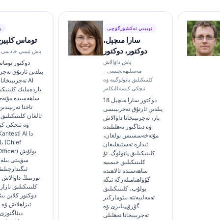
تېببىي تەكشۈرگۈچى
ب
سارا مىچېل،
توماس كلېين،
دوكتور، دوكتور
كانتېستى AI باش تېببىي خادىمى
باش داۋالاش
مەسلىھەتچىسى -
يىلدىن ئارتۇق تەجر
كلىنىكىلىق پاتولوگىيە ۋە
تەجرىبىخانا تې
ئىچكى كېسەللىكلەر
ياردەملىك كلىنىكى
ساھەسىدە مۇتە
دوكتور سارا مىچېل 18
تاختا تەرىپىدى
يىلدىن ئارتۇق تەجرىبىسى
ئالغان كلىنىكىلىق
بار، تەجرىبىخانا داۋالاش
ۋە ئىچكى كې
ۋە دىئاگنوز تەھلىلىدە
مۇتەخەسسىس بولغان،
با
ئىدارە تەستىقلىغان
al Officer
كلىنىكىلىق پاتولوگ. ئۇ
سۈپىتى بىلە
كلىنىكىلىق خىمىيە
ئىگىدارچىلىق
ساھەسىدە ئالاھىدە
تورىنىڭ داۋالاش ت
گۇۋاھنامىلەرگە ئىگە
كلىنىكىلىق نازار
بولۇپ، كلىنىكىلىق
دوكتور كلاین بى
ئەمەلىيەتتە بىئوماركىر
ئىزاھلاش ۋە ت
گۇرۇپپىلىرى ۋە
دىئاگنوزى
تەجرىبىخانا تەھلىلى