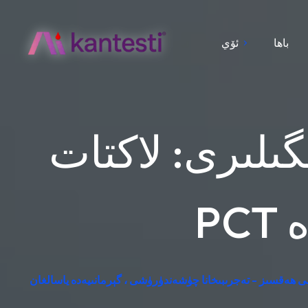
باھا
ئۆي
لىرى: لاكتات،
ى ھەقسىز - تەجرىبىخانا چۈشەندۈرۈشى ، گېرمانىيەدە ياسالغان