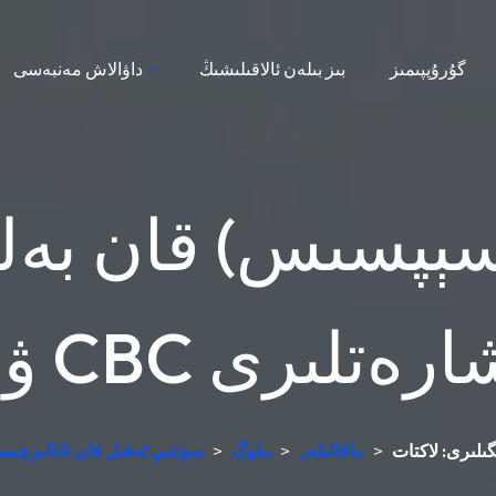
گۇرۇپپىمىز
بىز بىلەن ئالاقىلىشىڭ
داۋالاش مەنبەسى
ېپسىس) قان بەلگى
نىڭ ئىشارەتلىرى
>
ماقالىلەر
>
بىلوگ
>
سۈنئىي ئەقىل قان ئانالىزچىس