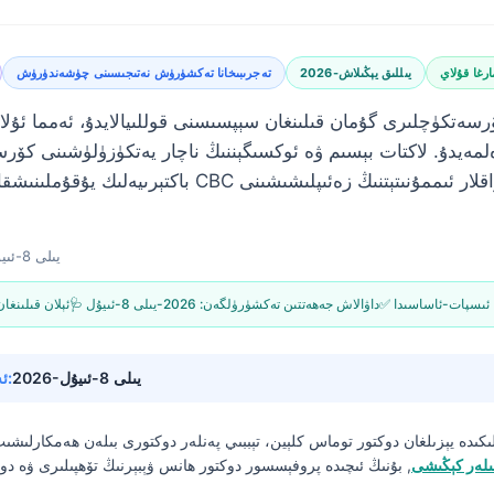
ارغا قۇلاي
2026-يىللىق يېڭىلاش
تەجرىبىخانا تەكشۈرۈش نەتىجىسىنى چۈشەندۈرۈش
ەتكۈچلىرى گۇمان قىلىنغان سېپسىسنى قوللىيالايدۇ، ئەمما ئۇلار
ەلمەيدۇ. لاكتات بېسىم ۋە ئوكسىگېننىڭ ناچار يەتكۈزۈلۈشىنى كۆرس
باكتېرىيەلىك يۇقۇملىنىشقا مايىل بولىدۇ، ھەمدە CBC دىكى
2026-يىلى 8-ئىيۇن
✅ ئىسپات-ئاساسىدا
🩺 داۋالاش جەھەتتىن تەكشۈرۈلگەن:
2026-يىلى 8-ئىيۇل
📝 ئېلان قىلىنغا
2026-يىلى 8-ئىيۇل
🔄 ئەڭ يېڭىلانغان ۋاقتى:
ىكىدە يېزىلغان
دوكتور توماس كلېين، تېببىي پەنلەر دوكتورى
بىلەن ھەمكارلىشى
ىلەر كېڭىشى
, بۇنىڭ ئىچىدە پروفېسسور دوكتور ھانس ۋېبېرنىڭ تۆھپىلىرى ۋە دوك