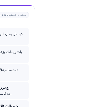
2026-يىلى 8-ئىيۇن
 —
كېسەل بىماردا بو
يۇقىرى 
يېتىشمەسلىكى، مېتفورمىن زەھەرلىنىشى، شۆك (shock)، ۋە قاتتىق چېنىقىشمۇ لاكتاتنى كۆتۈرەلەيدۇ.
كېسەللىك ئالا