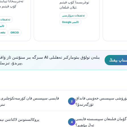
تەجرىبىخانا تېبابى
توغرىسىدا كۆپ قېتىم
كۆپ قېتىم ما
ئېلان قىلغان.
تەتقىقات دەرۋازىسى
تەتقىقات 
Google ئالىمى
Google ئ
.edu
ORCID
بېرىدۇ، تىزىملىتىشنىڭ ھاجىتى يوق.
شۈرۈشى سېپسىس خەۋپىنى قانداق
قايسى سېپسىس قان كۆرسەتكۈچلىرى ھ
ئۆزگەرتىدۇ؟
تىتر
گۇمان قىلىنغان سېپسىستە قايسى CBC قىزىل بايراقلار
پروكالسىتونىن لاكتاتتىن نېم
ئەڭ مۇھىم؟