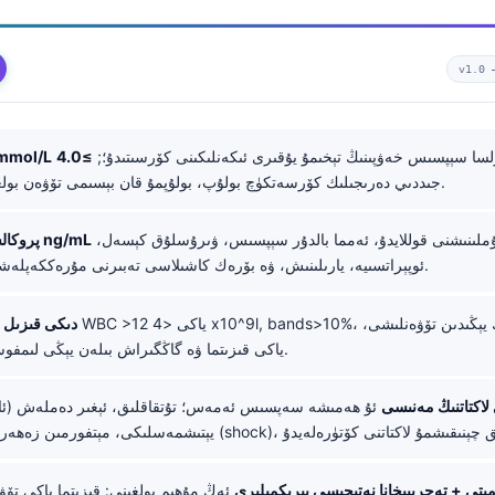
v1.0
لسا سېپسىس خەۋپىنىڭ تېخىمۇ يۇقىرى ئىكەنلىكىنى كۆرسىتىدۇ؛;
≥4.0
لاكتات ≥2.0 ol/L
جىددىي دەرىجىلىك كۆرسەتكۈچ بولۇپ، بولۇپمۇ قان بېسىمى تۆۋەن بولغاندا.
باكتېرىيەلىك يۇقۇملىنىشنى قوللايدۇ، ئەمما بالدۇر سېپسىس، ۋىرۇسلۇق كېسەل،
پروكالسىتونىن >0.5 ng/mL
ئوپېراتسىيە، يارىلىنىش، ۋە بۆرەك كاشىلاسى تەبىرنى مۇرەككەپلەشتۈرۈپ قويىدۇ.
WBC >12 ياكى <4 x10^9l, bands>10%، تەخسىلەرنىڭ يېڭىدىن تۆۋەنلىشى،
CBC دىكى قىزىل 
ياكى قىزىتما ۋە گاڭگىراش بىلەن يېڭى لىمفوسىت ئازىيىشى.
لاكتاتنىڭ مەنىسى
ئۇ ھەمىشە سەپسىس ئەمەس؛ تۇتقاقلىق، ئېغىر دەملەش (ئاس
مىتى + تەجرىبىخانا نەتىجىسى بىرىكمىلىرى
ئەڭ مۇھىم بولغىنى: قىزىتما ياكى تۆۋە