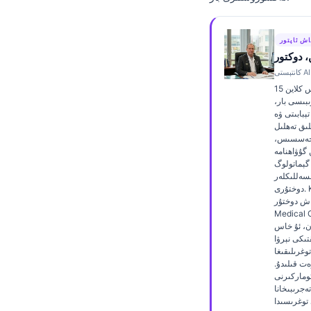
Frysk
Esperanto
اش ئاپتور
 دوكتور
Беларуская мова
Татар теле
دوكتور توماس كلاین 15
ىبىسى بار،
Кыргызча
بابىتى ۋە AI
لىق تەھلىل
Cebuano
خەسسىس،
Basa Jawa
ن گۇۋاھنامە
 گېماتولوگ
ພາສາລາວ
سەللىكلەر
دوختۇرى. Kantesti AI دا
Монгол
ش دوختۇر (Chief
Medic) بولۇش
Afrikaans
ن، ئۇ خاس
تىكى نېرۋا
العربية المغربية
وغرىلىقىغا
ەت قىلىدۇ.
Occitan
ئوماركىرنى
Gàidhlig
ەجرىبىخانا
 توغرىسىدا