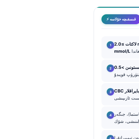
తెలుగు
मराठी
⚡ قىسقىچە خۇلاسە
اردو
বাংলা
mm
Shqip
mmol/L
Magyar
Slovenščina
한국어
بايراقلار
Polski
Lietuvių kalba
Русский
تما)، جىگەر
ქართული
Čeština
ن تېمپېراتۇرا