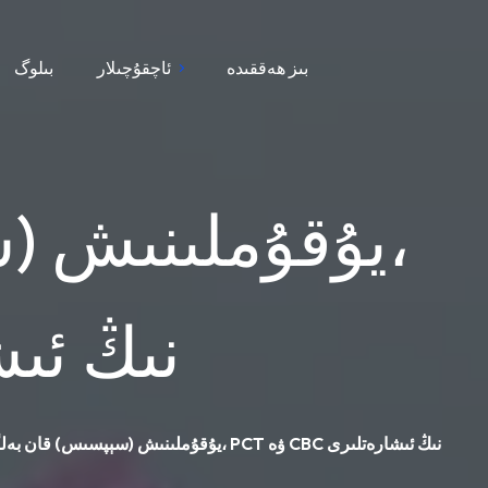
بىز ھەققىدە
ئاچقۇچىلار
بىلوگ
يۇقۇملىنىش (س
PCT ۋە CBC 
يۇقۇملىنىش (سېپسىس) قان بەلگىلىرى: لاكتات، PCT ۋە CBC نىڭ ئىشارەتلىرى