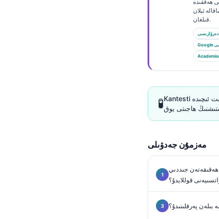
Euskara
تى ھەققىدە
قالە ئېلان
Македонски јазик
قىلغان.
Latviešu valoda
دەرۋازىسى
الىمى
Galego
Academia
অসমীয়া
සිංහල
سنڌي
Kantesti سىزگە بىر مىنۇتتىن ئاز ۋاقىت ئىچىدە AI بىلەن تولۇق بىئوماركىر تەھلىلى
🧪
پښتو
مەزمۇن جەدۋىلى
Slovenčina
Hrvatski
ەقىقەتەن جىددىي
Suomi
اتسىيەنى قوللايدۇ؟
Қазақ тілі
ە بىلەن پەرقلىنىدۇ؟
Català