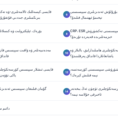
ى بۇزۇلۇش ئەندىزىلىرى سېپسىسنى
قايسى كېسەللىك ئالامەتلىرى-ۋە تەك
تېخىمۇ ئېھتىمال قىلىدۇ؟
بىرىكمىلىرى جىددىي قۇتقۇزۇ
CRP، ESR ۋە فېررىتىن سېپسىسنى تەكشۈرۈش
بۆرەك، ئېلېكترولىت ۋە كىسلاتا
خىزمەتلىرىدە قەيەردە تۇرىدۇ؟
چلىرى ھامىلىدارلىق، بالىلار ۋە
مەدەنىيەتلەر ۋە ۋاقىت سېپسىس قان
ياشانغانلاردا قانداق پەرقلىنىدۇ؟
قانداق
ەكشۈرۈشى سېپسىسنى كۆرسەتسە،
قايسى ئىشلار سېپسىس كۆرسەتكۈچلىرى
نېمە قىلىش كېرەك؟
ياكى تۆۋەن 
سەتكۈچلىرى ئۈچۈن ئەڭ بىخەتەر
ئاخىرقى خۇلاسە نېمە؟
دائىم س