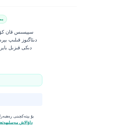
بىم
سېپسىس قان كۆرس
دىئاگنوز قىلىپ بېر
بۇ يېتەكچىنى رەھبەرل
داۋالاش مەسلىھەتچ