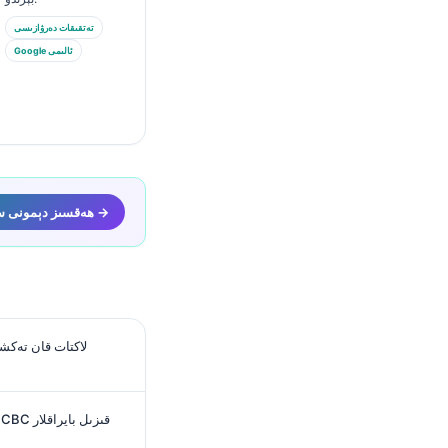
تەتقىقات دەرۋازىسى
Google ئالىمى
ھەقسىز دېمونى سىناپ بېقىڭ →
لاكتات قان تەك