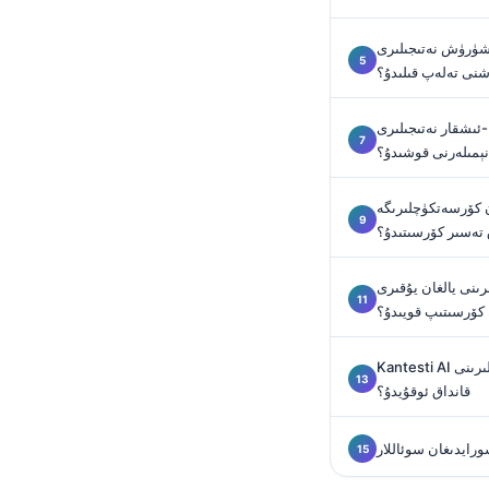
O‘zbekcha
شۈرۈش نەتىجىلىرى
Українська
شنى تەلەپ قىلىدۇ؟
አማርኛ
Kiswahili
-ئىشقار نەتىجىلىرى
نېمىلەرنى قوشىدۇ؟
ភាសាខ្មែរ
ဗမာစာ
 كۆرسەتكۈچلىرىگە
 تەسىر كۆرسىتىدۇ؟
ไทย
Tagalog
نى يالغان يۇقىرى
Tiếng Việt
كۆرسىتىپ قويىدۇ؟
Bahasa Melayu
Kantesti AI گۇمان قىلىنغان سېپسىس ئەندىزىلىرىنى
മലയാളം
قانداق ئوقۇيدۇ؟
ಕನ್ನಡ
ગુજરાતી
ورايدىغان سوئاللار
தமிழ்