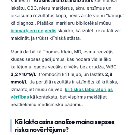
Kantesti ir
AI asins analīžu analizators
kas nolasa
laktātu, CBC, nieru marķierus, aknu enzīmus un
iekaisuma rezultātus kopā, nevis ārstē vienu “karogu”
kā diagnozi. Plašākai marķieru bibliotēkai mūsu
biomarķieru ceļvedis
skaidro, kā izolēti rezultāti var
maldināt, ja trūkst klīniskā stāsta.
Manā darbā kā Thomas Klein, MD, esmu redzējis
klusas sepses gadījumus, kas nodara vislielāko
kaitējumu: gados vecāks cilvēks bez drudža, WBC
3,2 x10^9/L
, trombocīti krīt lejup, un laktāts
2,8
mmol/L
. Ja portālā rezultāts ir atzīmēts kā kritisks,
izmantojiet mūsu ceļvedi
kritiskās laboratorijas
vērtības
kā kontekstu, bet vispirms meklējiet
neatliekamu medicīnisku padomu.
Kā lakta asins analīze maina sepses
riska novērtējumu?