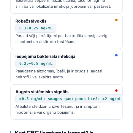
Bakteriāla sepse ir mazāk ticama, taču ļoti agrīna
slimība vai lokalizēta infekcija joprojām var pastāvēt.
Robežstāvoklis
0.1-0.25 ng/mL
Parasti vāji pierādījumi par bakteriālu sepsi; svarīgi ir
simptomi un atkārtota testēšana.
Iespējama bakteriāla infekcija
0.25-0.5 ng/mL
Paaugstina aizdomas, īpaši, ja ir drudzis, augsti
neitrofīli vai skaidrs avots.
Augsts sistēmisks signāls
>0.5 ng/mL; smagos gadījumos bieži >2 ng/mL
Atbalsta steidzamu izvērtēšanu, ja ir simptomi,
hipotensija vai orgānu bojājums.
Kuri CBC “sarkanie karogi” ir