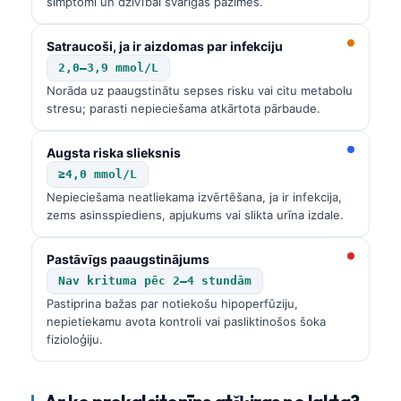
simptomi un dzīvībai svarīgās pazīmes.
Satraucoši, ja ir aizdomas par infekciju
2,0–3,9 mmol/L
Norāda uz paaugstinātu sepses risku vai citu metabolu
stresu; parasti nepieciešama atkārtota pārbaude.
Augsta riska slieksnis
≥4,0 mmol/L
Nepieciešama neatliekama izvērtēšana, ja ir infekcija,
zems asinsspiediens, apjukums vai slikta urīna izdale.
Pastāvīgs paaugstinājums
Nav krituma pēc 2–4 stundām
Pastiprina bažas par notiekošu hipoperfūziju,
nepietiekamu avota kontroli vai pasliktinošos šoka
fizioloģiju.