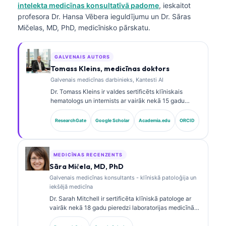
intelekta medicīnas konsultatīvā padome
, ieskaitot
profesora Dr. Hansa Vēbera ieguldījumu un Dr. Sāras
Mičelas, MD, PhD, medicīnisko pārskatu.
GALVENAIS AUTORS
Tomass Kleins, medicīnas doktors
Galvenais medicīnas darbinieks, Kantesti AI
Dr. Tomass Kleins ir valdes sertificēts klīniskais
hematologs un internists ar vairāk nekā 15 gadu
pieredzi laboratorijas medicīnā un ar AI atbalstītā
klīniskā analīzē. Kā Kantesti AI galvenais medicīnas
ResearchGate
Google Scholar
Academia.edu
ORCID
darbinieks viņš nodrošina klīnisku uzraudzību par
patentētā neironu tīkla medicīnisko precizitāti. Dr.
Kleins ir plaši publicējies par biomarķieru
interpretāciju un laboratorijas diagnostiku
MEDICĪNAS RECENZENTS
laboratorijas medicīnas jomā.
Sāra Mičela, MD, PhD
Galvenais medicīnas konsultants - klīniskā patoloģija un
iekšējā medicīna
Dr. Sarah Mitchell ir sertificēta klīniskā patologe ar
vairāk nekā 18 gadu pieredzi laboratorijas medicīnā
un diagnostikas analīzē. Viņai ir specializētas
sertifikācijas klīniskajā ķīmijā, un viņa plaši