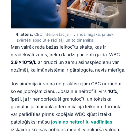
4. attēls:
CBC interpretācija ir visnozīmīgākā, ja tiek
izvērtēti absolūtie rādītāji un to dinamika.
Man vairāk rada bažas leikocītu skaits, kas ir
neadekvāti zems, nekā daudzi pacienti gaida. WBC
2.9 x10^9/L
ar drudzi un zemu asinsspiedienu var
nozīmēt, ka imūnsistēma ir pārslogota, nevis mierīga.
Joslainēmija ir viena no praktiskajām CBC norādēm,
ko es joprojām cienu. Joslainie neitrofīli virs
10%
,
īpaši, ja ir nenobrieduši granulocīti un toksiska
granulācija manuālā diferenciālajā leikocītu formulā,
var parādīties pirms kopējais WBC kļūst izteikti
patoloģisks; mūsu
joslaino neitrofilu vadlīnijas
izskaidro kreisās nobīdes modeli vienkāršā valodā.