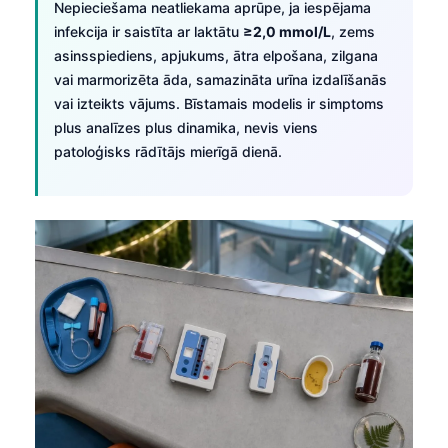
Nepieciešama neatliekama aprūpe, ja iespējama
infekcija ir saistīta ar laktātu
≥2,0 mmol/L
, zems
asinsspiediens, apjukums, ātra elpošana, zilgana
vai marmorizēta āda, samazināta urīna izdalīšanās
vai izteikts vājums. Bīstamais modelis ir simptoms
plus analīzes plus dinamika, nevis viens
patoloģisks rādītājs mierīgā dienā.
Norsk bokmål
Ślōnskŏ gŏdka