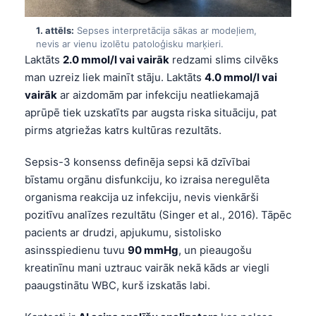
1. attēls:
Sepses interpretācija sākas ar modeļiem,
nevis ar vienu izolētu patoloģisku marķieri.
Laktāts
2.0 mmol/l vai vairāk
redzami slims cilvēks
man uzreiz liek mainīt stāju. Laktāts
4.0 mmol/l vai
vairāk
ar aizdomām par infekciju neatliekamajā
aprūpē tiek uzskatīts par augsta riska situāciju, pat
pirms atgriežas katrs kultūras rezultāts.
Sepsis-3 konsenss definēja sepsi kā dzīvībai
bīstamu orgānu disfunkciju, ko izraisa neregulēta
organisma reakcija uz infekciju, nevis vienkārši
pozitīvu analīzes rezultātu (Singer et al., 2016). Tāpēc
pacients ar drudzi, apjukumu, sistolisko
asinsspiedienu tuvu
90 mmHg
, un pieaugošu
kreatinīnu mani uztrauc vairāk nekā kāds ar viegli
paaugstinātu WBC, kurš izskatās labi.