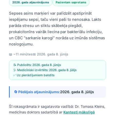
2026. gada atjauninājums
Pacientam saprotams
Sepses asins marķieri var palīdzēt apstiprināt
iespējamu sepsi, taču vieni paši to nenosaka. Lakts
parāda stresu un sliktu skābekļa piegādi,
prokalcitonīns vairāk liecina par bakteriālu infekciju,
un CBC “sarkanie karogi” norāda uz imūnās sistēmas
noslogojumu.
📖 ~11 minūtes
📅
2026. gada 8. jūnijs
📝 Publicēts:
2026. gada 8. jūnijs
🩺 Medicīniski izvērtēts:
2026. gada 8. jūlijs
✅ Uz pierādījumiem balstīts
🔄 Pēdējais atjauninājums:
2026. gada 8. jūlijs
Šī rokasgrāmata ir sagatavota vadībā:
Dr. Tomass Kleins,
medicīnas doktors
sadarbībā ar
Kantesti mākslīgā