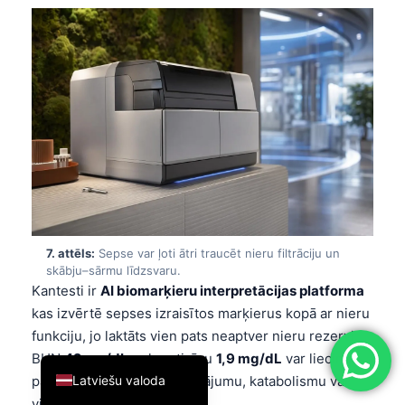
简体中文
Română
Türkçe
Ελληνικά
Português
Español
Italiano
עִבְרִית
7. attēls:
Sepse var ļoti ātri traucēt nieru filtrāciju un
Français
skābju–sārmu līdzsvaru.
Kantesti ir
AI biomarķieru interpretācijas platforma
العربية
kas izvērtē sepses izraisītos marķierus kopā ar nieru
Deutsch
funkciju, jo laktāts vien pats neaptver nieru rezervi.
English
BUN
42 mg/dL
ar kreatinīnu
1,9 mg/dL
var liecināt
Latviešu valoda
par dehidratāciju, nieru bojājumu, katabolismu vai
visu trīs.