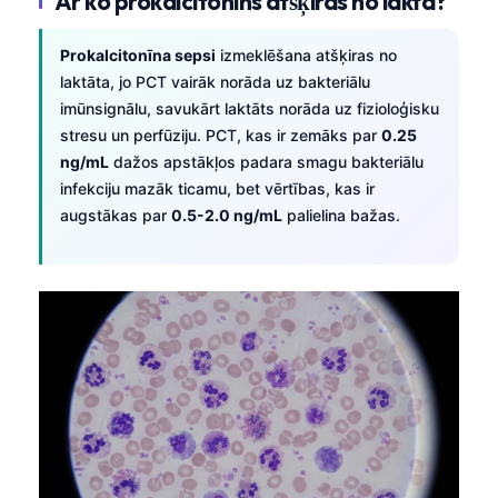
Ar ko prokalcitonīns atšķiras no lakta?
Prokalcitonīna sepsi
izmeklēšana atšķiras no
laktāta, jo PCT vairāk norāda uz bakteriālu
imūnsignālu, savukārt laktāts norāda uz fizioloģisku
stresu un perfūziju. PCT, kas ir zemāks par
0.25
ng/mL
dažos apstākļos padara smagu bakteriālu
infekciju mazāk ticamu, bet vērtības, kas ir
augstākas par
0.5-2.0 ng/mL
palielina bažas.