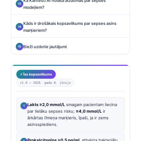
Kā Kantesti AI nolasa aizdomas par sepses
modeļiem?
Kāds ir drošākais kopsavilkums par sepses asins
marķieriem?
Bieži uzdotie jautājumi
⚡ Īss kopsavilkums
v1.0 —
2026. gada 8. jūnijs
Lakts ≥2,0 mmol/L
smagam pacientam liecina
par lielāku sepses risku;
≥4,0 mmol/L
ir
ārkārtas līmeņa marķieris, īpaši, ja ir zems
asinsspiediens.
Prokalcitonīns >0,5 ng/mL
atbalsta bakteriālu