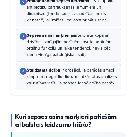
Prokalcitonīna sepses lietošana
ir visstiprākā
antibiotiku pārtraukšanas lēmumiem un
dinamikas (tendences) uzraudzībai, nevis
vienatnē, lai izslēgtu vai apstiprinātu sepsi.
Sepses asins marķieri
jāinterpretē kopā ar
dzīvībai svarīgajām pazīmēm, avota norādēm,
orgānu funkciju un laika tendenci, nevis pēc
viena vienīga patoloģiska skaitļa.
Steidzama rīcība
ir drošākā, ja parādās smagi
simptomi; negaidiet lietotni, atkārtotas analīzes
vai rutīnas vizīti, ja sepses iespējamība pastāv.
Kuri sepses asins marķieri patiešām
atbalsta steidzamu triāžu?