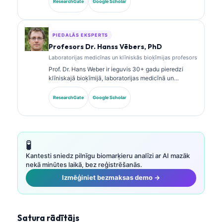
ResearchGate
Google Scholar
publicējusi pētījumus par biomarķieru paneļiem un
laboratorijas analīzi klīniskajā praksē.
PIEDALĀS EKSPERTS
Profesors Dr. Hanss Vēbers, PhD
Laboratorijas medicīnas un klīniskās bioķīmijas profesors
Prof. Dr. Hans Weber ir ieguvis 30+ gadu pieredzi
klīniskajā bioķīmijā, laboratorijas medicīnā un
biomarķieru pētniecībā. Bijušais Vācijas Klīniskās
ķīmijas biedrības prezidents, viņš specializējas
ResearchGate
Google Scholar
diagnostikas paneļu analīzē, biomarķieru
standartizācijā un ar AI atbalstītā laboratorijas
medicīnā.
🧪
Kantesti sniedz pilnīgu biomarķieru analīzi ar AI mazāk
nekā minūtes laikā, bez reģistrēšanās.
Izmēģiniet bezmaksas demo →
Satura rādītājs