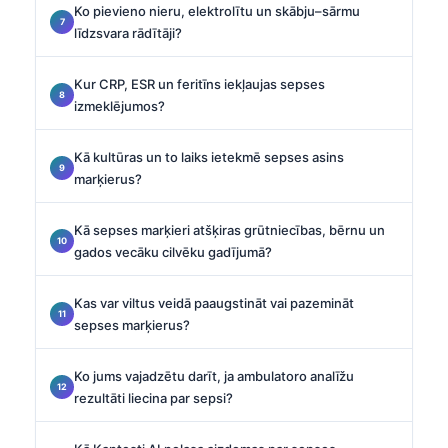
Ko pievieno nieru, elektrolītu un skābju–sārmu
līdzsvara rādītāji?
Kur CRP, ESR un feritīns iekļaujas sepses
izmeklējumos?
Kā kultūras un to laiks ietekmē sepses asins
marķierus?
Kā sepses marķieri atšķiras grūtniecības, bērnu un
gados vecāku cilvēku gadījumā?
Kas var viltus veidā paaugstināt vai pazemināt
sepses marķierus?
Ko jums vajadzētu darīt, ja ambulatoro analīžu
rezultāti liecina par sepsi?