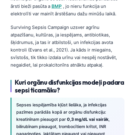
Gàidhlig
ārsti bieži pasūta a
BMP
, jo nieru funkcija un
Euskara
elektrolīti var mainīt ārstēšanu dažu minūšu laikā.
Македонски јазик
Surviving Sepsis Campaign uzsver agrīnu
Galego
atpazīšanu, kultūras, ja iespējams, antibiotikas,
অসমীয়া
šķidrumus, ja tas ir atbilstoši, un infekcijas avota
kontroli (Evans et al., 2021). Ja kāds ir miegains,
සිංහල
svīstošs, tik tikko izdala urīnu vai nespēj nostāvēt,
سنڌي
negaidiet, lai prokalcitonīns atnāktu atpakaļ.
پښتو
Kuri orgānu disfunkcijas modeļi padara
sepsi ticamāku?
Slovenčina
Hrvatski
Sepses iespējamība kļūst lielāka, ja infekcijas
Suomi
pazīmes parādās kopā ar orgānu disfunkciju:
kreatinīnam pieaugot par
0,3 mg/dL vai vairāk
,
Қазақ тілі
bilirubīnam pieaugot, trombocītiem krītot, INR
Català
pagarinoties, laktātam pieaugot vai pieaugot