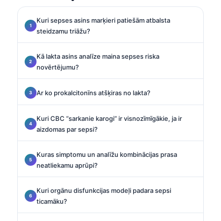
Kuri sepses asins marķieri patiešām atbalsta
steidzamu triāžu?
Kā lakta asins analīze maina sepses riska
novērtējumu?
Ar ko prokalcitonīns atšķiras no lakta?
Kuri CBC “sarkanie karogi” ir visnozīmīgākie, ja ir
aizdomas par sepsi?
Kuras simptomu un analīžu kombinācijas prasa
neatliekamu aprūpi?
Kuri orgānu disfunkcijas modeļi padara sepsi
ticamāku?