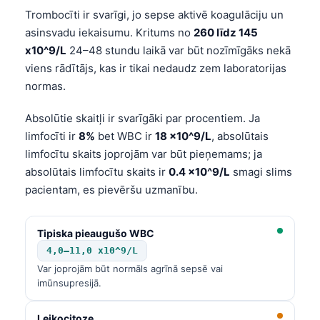
Trombocīti ir svarīgi, jo sepse aktivē koagulāciju un
asinsvadu iekaisumu. Kritums no
260 līdz 145
x10^9/L
24–48 stundu laikā var būt nozīmīgāks nekā
viens rādītājs, kas ir tikai nedaudz zem laboratorijas
normas.
Absolūtie skaitļi ir svarīgāki par procentiem. Ja
limfocīti ir
8%
bet WBC ir
18 x10^9/L
, absolūtais
limfocītu skaits joprojām var būt pieņemams; ja
absolūtais limfocītu skaits ir
0.4 x10^9/L
smagi slims
pacientam, es pievēršu uzmanību.
Tipiska pieaugušo WBC
4,0–11,0 x10^9/L
Var joprojām būt normāls agrīnā sepsē vai
imūnsupresijā.
Leikocitoze