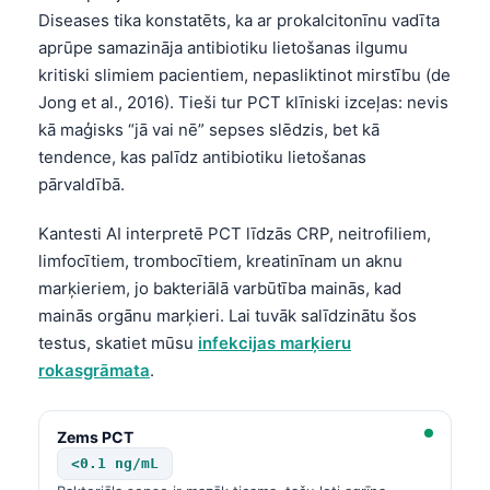
Diseases tika konstatēts, ka ar prokalcitonīnu vadīta
aprūpe samazināja antibiotiku lietošanas ilgumu
kritiski slimiem pacientiem, nepasliktinot mirstību (de
Jong et al., 2016). Tieši tur PCT klīniski izceļas: nevis
kā maģisks “jā vai nē” sepses slēdzis, bet kā
tendence, kas palīdz antibiotiku lietošanas
pārvaldībā.
Kantesti AI interpretē PCT līdzās CRP, neitrofiliem,
limfocītiem, trombocītiem, kreatinīnam un aknu
marķieriem, jo bakteriālā varbūtība mainās, kad
mainās orgānu marķieri. Lai tuvāk salīdzinātu šos
testus, skatiet mūsu
infekcijas marķieru
rokasgrāmata
.
Zems PCT
<0.1 ng/mL