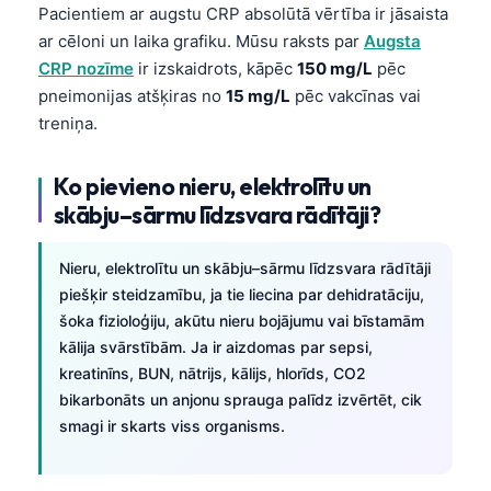
日本語
Pacientiem ar augstu CRP absolūtā vērtība ir jāsaista
ar cēloni un laika grafiku. Mūsu raksts par
Augsta
Eesti
CRP nozīme
ir izskaidrots, kāpēc
150 mg/L
pēc
Azərbaycan dili
pneimonijas atšķiras no
15 mg/L
pēc vakcīnas vai
Bosanski
treniņa.
Svenska
Ko pievieno nieru, elektrolītu un
Српски језик
skābju–sārmu līdzsvara rādītāji?
Íslenska
Հայերեն
Nieru, elektrolītu un skābju–sārmu līdzsvara rādītāji
piešķir steidzamību, ja tie liecina par dehidratāciju,
Bahasa Indonesia
šoka fizioloģiju, akūtu nieru bojājumu vai bīstamām
हिन्दी
kālija svārstībām. Ja ir aizdomas par sepsi,
Nederlands
kreatinīns, BUN, nātrijs, kālijs, hlorīds, CO2
bikarbonāts un anjonu sprauga palīdz izvērtēt, cik
Dansk
smagi ir skarts viss organisms.
Български
فارسی