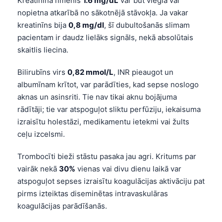
Kreatinīna līmenis
1.6 mg/dL
var būt viegla vai
nopietna atkarībā no sākotnējā stāvokļa. Ja vakar
తెలుగు
kreatinīns bija
0,8 mg/dl
, šī dubultošanās slimam
मराठी
pacientam ir daudz lielāks signāls, nekā absolūtais
اردو
skaitlis liecina.
বাংলা
Bilirubīns virs
0,82 mmol/L
, INR pieaugot un
Shqip
albumīnam krītot, var parādīties, kad sepse noslogo
Magyar
aknas un asinsriti. Tie nav tikai aknu bojājuma
rādītāji; tie var atspoguļot sliktu perfūziju, iekaisuma
Slovenščina
izraisītu holestāzi, medikamentu ietekmi vai žults
한국어
ceļu izcelsmi.
Polski
Trombocīti bieži stāstu pasaka jau agri. Kritums par
Lietuvių kalba
vairāk nekā
30%
vienas vai divu dienu laikā var
Русский
atspoguļot sepses izraisītu koagulācijas aktivāciju pat
pirms izteiktas diseminētas intravaskulāras
ქართული
koagulācijas parādīšanās.
Čeština