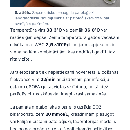
Frysk
5. attēls:
Sepses risks pieaug, ja patoloģiski
Esperanto
laboratoriskie rādītāji sakrīt ar patoloģiskām dzīvībai
svarīgām pazīmēm.
Беларуская мова
Temperatūra virs
38,3°C
vai zemāk
36,0°C
var
Татар теле
rasties gan sepsē. Zema temperatūra gados vecākam
Кыргызча
cilvēkam ar WBC
3,5 x10^9/L
un jauns apjukums ir
viena no tām kombinācijām, kas nedrīkst gaidīt līdz
ئۇيغۇرچە
rīta vizītei.
Cebuano
Ātra elpošana tiek nepietiekami novērtēta. Elpošanas
Basa Jawa
frekvence virs
22/min
ar aizdomām par infekciju ir
ພາສາລາວ
daļa no qSOFA gultasvietas skrīninga, un tā bieži
Монгол
parādās pirms skābekļa līmeņi krasi samazinās.
Afrikaans
Ja pamata metaboliskais panelis uzrāda CO2
العربية المغربية
bikarbonātu zem
20 mmol/L
, kreatinīnam pieaugot
Occitan
vai kālijam bīstami patoloģiski, laboratorijas modelis
liecina par orgānu stresu. Neatliekamās palīdzības