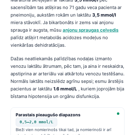
sacensībām tas atšķiras no 71 gadu veca pacienta ar
pneimoniju, aukstām rokām un laktātu
3,5 mmol/l
miera stāvoklī. Ja bikarbonāts ir zems vai anjonu
sprauga ir augsta, mūsu
anjonu spraugas ceļvedis
palīdz atšķirt metabolās acidozes modeļus no
vienkāršas dehidratācijas.
Dažas neatliekamās palīdzības nodaļas izmanto
venozu laktātu ātrumam, pēc tam, ja aina ir neskaidra,
apstiprina ar arteriālu vai atkārtotu venozu testēšanu.
Normāls laktāts neizslēdz agrīnu sepsi; esmu ārstējis
pacientus ar laktātu
1.6 mmol/L
, kuriem joprojām bija
bīstama hipotensija un orgānu disfunkcija.
Parastais pieaugušo diapazons
0,5–2,0 mmol/L
Bieži vien nomierinošs tikai tad, ja nomierinoši ir arī