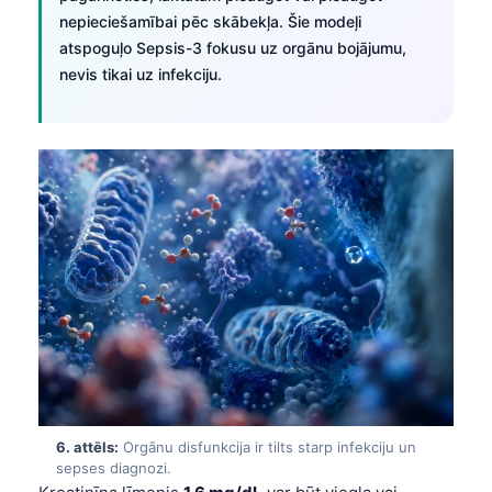
O‘zbekcha
nepieciešamībai pēc skābekļa. Šie modeļi
atspoguļo Sepsis-3 fokusu uz orgānu bojājumu,
Українська
nevis tikai uz infekciju.
አማርኛ
Kiswahili
ភាសាខ្មែរ
ဗမာစာ
ไทย
Tagalog
Tiếng Việt
Bahasa Melayu
മലയാളം
ಕನ್ನಡ
6. attēls:
Orgānu disfunkcija ir tilts starp infekciju un
ગુજરાતી
sepses diagnozi.
தமிழ்