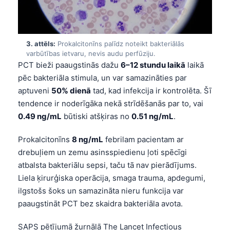
3. attēls:
Prokalcitonīns palīdz noteikt bakteriālās
varbūtības ietvaru, nevis audu perfūziju.
PCT bieži paaugstinās dažu
6–12 stundu laikā
laikā
pēc bakteriāla stimula, un var samazināties par
aptuveni
50% dienā
tad, kad infekcija ir kontrolēta. Šī
tendence ir noderīgāka nekā strīdēšanās par to, vai
0.49 ng/mL
būtiski atšķiras no
0.51 ng/mL
.
Prokalcitonīns
8 ng/mL
febrilam pacientam ar
drebuļiem un zemu asinsspiedienu ļoti spēcīgi
atbalsta bakteriālu sepsi, taču tā nav pierādījums.
Liela ķirurģiska operācija, smaga trauma, apdegumi,
ilgstošs šoks un samazināta nieru funkcija var
paaugstināt PCT bez skaidra bakteriāla avota.
SAPS pētījumā žurnālā The Lancet Infectious