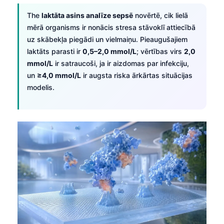
The
laktāta asins analīze sepsē
novērtē, cik lielā
mērā organisms ir nonācis stresa stāvoklī attiecībā
uz skābekļa piegādi un vielmaiņu. Pieaugušajiem
laktāts parasti ir
0,5–2,0 mmol/L
; vērtības virs
2,0
mmol/L
ir satraucoši, ja ir aizdomas par infekciju,
un
≥4,0 mmol/L
ir augsta riska ārkārtas situācijas
modelis.