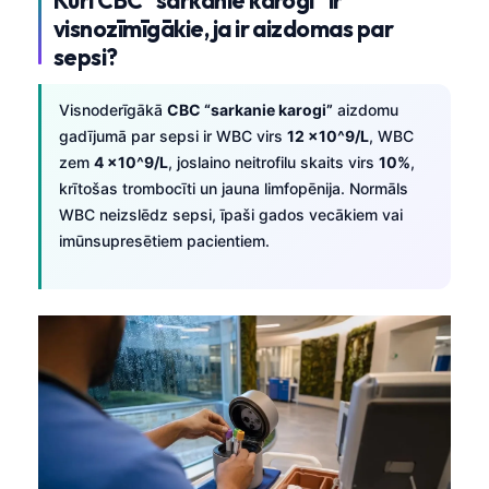
visnozīmīgākie, ja ir aizdomas par
sepsi?
Visnoderīgākā
CBC “sarkanie karogi”
aizdomu
gadījumā par sepsi ir WBC virs
12 x10^9/L
, WBC
zem
4 x10^9/L
, joslaino neitrofilu skaits virs
10%
,
krītošas trombocīti un jauna limfopēnija. Normāls
WBC neizslēdz sepsi, īpaši gados vecākiem vai
imūnsupresētiem pacientiem.