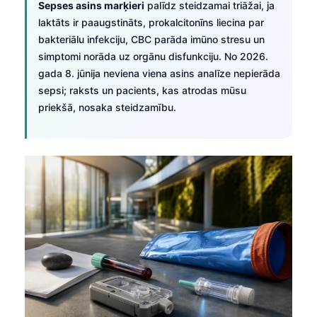
Sepses asins marķieri
palīdz steidzamai triāžai, ja
laktāts ir paaugstināts, prokalcitonīns liecina par
bakteriālu infekciju, CBC parāda imūno stresu un
simptomi norāda uz orgānu disfunkciju. No 2026.
gada 8. jūnija neviena viena asins analīze nepierāda
sepsi; raksts un pacients, kas atrodas mūsu
priekšā, nosaka steidzamību.