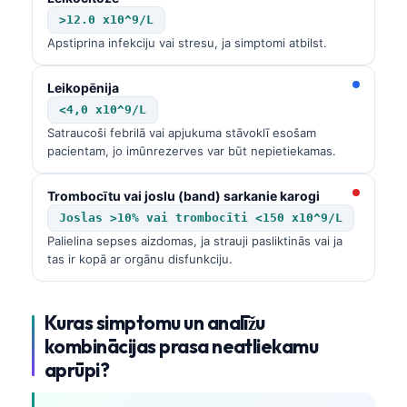
>12.0 x10^9/L
Apstiprina infekciju vai stresu, ja simptomi atbilst.
Leikopēnija
<4,0 x10^9/L
Satraucoši febrilā vai apjukuma stāvoklī esošam
pacientam, jo imūnrezerves var būt nepietiekamas.
Trombocītu vai joslu (band) sarkanie karogi
Joslas >10% vai trombocīti <150 x10^9/L
Palielina sepses aizdomas, ja strauji pasliktinās vai ja
tas ir kopā ar orgānu disfunkciju.
Kuras simptomu un analīžu
kombinācijas prasa neatliekamu
aprūpi?