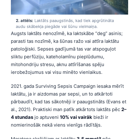
2. attēls:
Laktāts paaugstinās, kad tiek apgrūtināta
audu skābekļa piegāde vai šūnu vielmaiņa.
Augsts laktāts nenozīmē, ka laktskābe “deg” asinis;
parasti tas nozīmē, ka šūnas ražo vai attīra laktātu
patoloģiski. Sepses gadījumā tas var atspoguļot
sliktu perfūziju, kateholamīnu pieplūdumu,
mitohondriju stresu, aknu attīrīšanas spēju
ierobežojumus vai visu minēto vienlaikus.
2021. gada Surviving Sepsis Campaign iesaka mērīt
laktātu, ja ir aizdomas par sepsi, un to atkārtoti
pārbaudīt, kad tas sākotnēji ir paaugstināts (Evans et
al., 2021). Praktiski man patīk atkārtots laktāts pēc
2–
4 stundas
jo aptuveni
10% vai vairāk
bieži ir
nomierinošāk nekā viens vienīgs rādītājs.
Maratona skrējējam ar laktātu
3,5 mmol/l
pēc