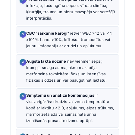
infekciju, taču agrīna sepse, vīrusu slimība,
ķirurģija, trauma un nieru mazspēja var sarežģīt
interpretāciju.
CBC “sarkanie karogi”
ietver WBC >12 vai <4
x10^9l, bands>10%, krītošus trombocītus vai
jaunu limfopeniju ar drudzi un apjukumu.
Augsta lakta nozīme
nav vienmēr sepsi;
krampji, smaga astma, aknu mazspēja,
metformīna toksicitāte, šoks un intensīvas
fiziskās slodzes arī var paaugstināt laktātu.
Simptomu un analīžu kombinācijas
ir
vissvarīgākās: drudzis vai zema temperatūra
kopā ar laktātu ≥2.0, apjukums, elpas trūkums,
marmorizēta āda vai samazināta urīna
izdalīšanās prasa steidzamu aprūpi.