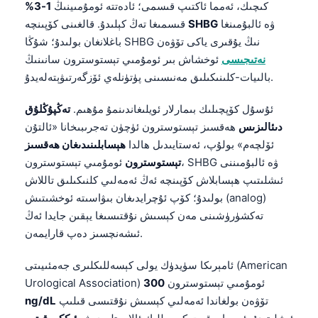
كىچىك، ئەمما ئاكتىپ قىسمى؛ ئادەتتە ئومۇمىينىڭ
1-3%
ۋە ئالبۇمىنغا
SHBG
قىسمىغا تەڭ كېلىدۇ. قالغىنى كۆپىنچە
باغلانغان بولىدۇ؛ شۇڭا SHBG نىڭ يۇقىرى ياكى تۆۋەن
نەتىجىسى
ئوخشاش بىر ئومۇمىي تېستوسترون سانىنىڭ
بالىيات-كلىنىكىلىق مەنىسىنى پۈتۈنلەي ئۆزگەرتىۋېتەلەيدۇ.
ئۇسۇل كۆپچىلىك بىمارلار ئويلىغاندىنمۇ مۇھىم.
تەڭپۇڭلۇق
دىئالىزىس
ھەقسىز تېستوسترون ئۈچۈن تەجرىبىخانا «ئالتۇن
ئۆلچەم» بولۇپ، ئەستايىدىل ھالدا
ھېسابلىنىدىغان ھەقسىز
تېستوسترون
ئومۇمىي تېستوسترون، SHBG ۋە ئالبۇمىننى
ئىشلىتىپ ھېسابلاش كۆپىنچە ئەڭ ئەمەلىي كلنىكىلىق تاللاش
بولىدۇ؛ كۆپ ئۇچرايدىغان بىۋاسىتە ئوخشىتىش (analog)
تەكشۈرۈشىنى مەن كېسىش نۇقتىسىغا يېقىن جايدا ئەڭ
ئىشەنچسىز دەپ قارايمەن.
ئامېرىكا سۈيدۈك يولى كېسەللىكلىرى جەمئىيىتى (American
Urological Association) ئومۇمىي تېستوسترون
300
تۆۋەن بولغاندا ئەمەلىي كېسىش نۇقتىسى قىلىپ
ng/dL