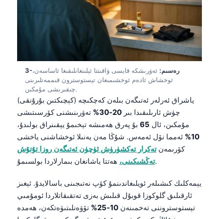
3-رەسىم:
ئەۋرىشكە قايسى ۋاقىتتا ئېلىنغانلىقىغا ئاساسەن،
ئوخشاش ئادەم ئوخشىمىغان تېستوسترون قىممەتلىرىنى
چىقىرىشى مۇمكىن.
ياشراق ئەرلەر ئەتىگەن بىلەن كەچكىچە (كېچىكتىن بۇرۇنقى)
چۈش ئارىلىقىدا بىر
20-30%
تەۋرىنىشنى كۆرسىتىشى
مۇمكىن، ئال
65
بۇ پەرق ھەمىشە تېخىمۇ يېقىنراق بولىدۇ،
10%
ئەمما نۆل ئەمەس. شۇڭا مەن يەنىلا ئوخشاشنى ياخشى
كۆرىمەن
تەكرار تەكشۈرۈش ئۈچۈن ئەتىگەن روزا تۇتۇش
ھەتتا ياشانغان بىمارلاردا بولسىمۇ.
تەڭشىكىنى،
يېمەكلىك كىشىلەر ئويلىغاندىنمۇ كۆپ نەتىجىنى باسالايدۇ. ئېغىز
ئارقىلىق گلوكوزا قوبۇل قىلىش بەزى تەتقىقاتلاردا ئومۇمىي
تېستوستروننى تەخمىنەن
10-25%
تۆۋەنلىتىۋەتكەن، ھەمدە