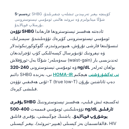
SHBG كۆپىنچە بېغىر تەرىپىدىن ئىشلەپ چىقىرىلىدۇ،
5-رەسىم:
شۇڭا مېتابولىزم ۋە تىروئىد ھالىتى ئومۇمىي تېستوستروننى
بۇرمىلاپ قويالايدۇ.
ئادەتتە ھەقسىز تېستوسترونغا قارىغاندا
تۆۋەن SHBG
ئومۇمىي تېستوستروننى كۆپرەك تۆۋەنلىتىدۇ. سېمىزلىك،
ئىنسۇلىنغا قارشى تۇرۇش، ھىپوتىروئىدزم، گلوكوكورتىكوئىدلار
ۋە نېفروتىك ئۇنىۋېرسال كېسەللىكى كۆپ ئۇچرايدىغان
سەۋەبلەر؛ شۇڭا بەل-ئورۇقلاش (waist-gain) ئەندىزىسى بار
بولغان ئەرلەر
240-320 ng/dL
ۋە ئومۇمىي تېستوسترونى
HOMA-IR نى تەكشۈرۈشنى
ھېچكىم
دائىم SHBG نى، بەزىدە
ئۇنى ھەقىقىي تۆۋەن-T (true low-T) دەپ ئاتاشتىن بۇرۇن
قىلىشى كېرەك.
ئەكسىچە ئىش قىلىپ، ھەقسىز تېستوستروننىڭ
يۇقىرى SHBG
تۆۋەنلىكىنى ئومۇمىي قىممەت
400-500 ng/dL ئارقىلىق
يوشۇرۇپ قويالايدۇ.
. ياشنىڭ چوڭىيىشى، يۇقىرى قانلىق
قالقانسىمان بەز كېسىلى (ھىپېر-تىروئىد)، بېغىر كېسىلى، HIV
ۋە بەزى دورىلار SHBG نى كۆپەيتىدۇ، شۇڭا مەن دائىم