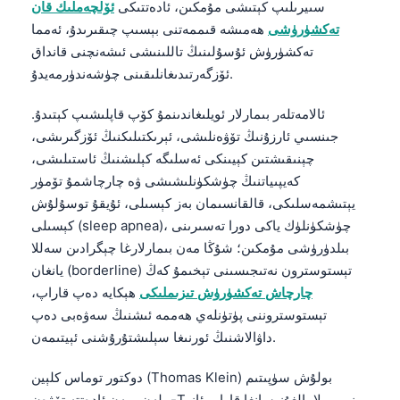
سىيرىلىپ كېتىشى مۇمكىن، ئادەتتىكى
ئۆلچەملىك قان
تەكشۈرۈشى
ھەمىشە قىممەتنى بېسىپ چىقىرىدۇ، ئەمما
تەكشۈرۈش ئۇسۇلىنىڭ تاللىنىشى ئىشەنچنى قانداق
ئۆزگەرتىدىغانلىقىنى چۈشەندۈرمەيدۇ.
ئالامەتلەر بىمارلار ئويلىغاندىنمۇ كۆپ قاپلىشىپ كېتىدۇ.
جىنسىي ئارزۇنىڭ تۆۋەنلىشى، ئېرىكتىلىكنىڭ ئۆزگىرىشى،
چېنىقىشتىن كېيىنكى ئەسلىگە كېلىشنىڭ ئاستىلىشى،
كەيپىياتنىڭ چۈشكۈنلىشىشى ۋە چارچاشمۇ تۆمۈر
يېتىشمەسلىكى، قالقانسىمان بەز كېسىلى، ئۇيقۇ توسۇلۇش
كېسىلى (sleep apnea)، چۈشكۈنلۈك ياكى دورا تەسىرىنى
بىلدۈرۈشى مۇمكىن؛ شۇڭا مەن بىمارلارغا چېگرادىن سەللا
يانغان (borderline) تېستوسترون نەتىجىسىنى تېخىمۇ كەڭ
چارچاش تەكشۈرۈش تىزىملىكى
ھېكايە دەپ قاراپ،
تېستوستروننى پۈتۈنلەي ھەممە ئىشنىڭ سەۋەبى دەپ
داۋالاشنىڭ ئورنىغا سېلىشتۇرۇشنى ئېيتىمەن.
دوكتور توماس كلېين (Thomas Klein) بولۇش سۈپىتىم
بىلەن، مەن ئادەتتە تۆۋەن-T نى بىرلا يالغۇز سانغا قاراپ ئاز