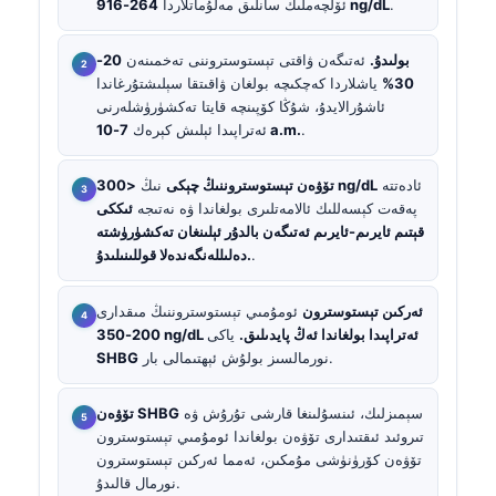
.
264-916 ng/dL
ئۆلچەملىك سانلىق مەلۇماتلاردا
بولىدۇ.
ئەتىگەن ۋاقتى تېستوستروننى تەخمىنەن
20-
30%
ياشلاردا كەچكىچە بولغان ۋاقىتقا سېلىشتۇرغاندا
ئاشۇرالايدۇ، شۇڭا كۆپىنچە قايتا تەكشۈرۈشلەرنى
.
7-10 a.m.
ئەتراپىدا ئېلىش كېرەك
ئادەتتە
<300 ng/dL
تۆۋەن تېستوستروننىڭ چېكى
نىڭ
پەقەت كېسەللىك ئالامەتلىرى بولغاندا ۋە نەتىجە
ئىككى
قېتىم ئايرىم-ئايرىم ئەتىگەن بالدۇر ئېلىنغان تەكشۈرۈشتە
.
دەلىللەنگەندەلا قوللىنىلىدۇ.
ئەركىن تېستوسترون
ئومۇمىي تېستوستروننىڭ مىقدارى
200-350 ng/dL ئەتراپىدا بولغاندا ئەڭ پايدىلىق.
ياكى
نورمالسىز بولۇش ئېھتىمالى بار.
SHBG
سېمىزلىك، ئىنسۇلىنغا قارشى تۇرۇش ۋە
تۆۋەن SHBG
تىروئىد ئىقتىدارى تۆۋەن بولغاندا ئومۇمىي تېستوسترون
تۆۋەن كۆرۈنۈشى مۇمكىن، ئەمما ئەركىن تېستوسترون
نورمال قالىدۇ.