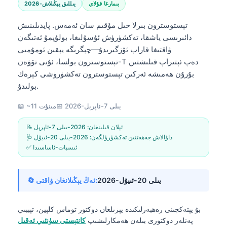
بىمارغا قۇلاي
2026-يىللىق يېڭىلاش
تېستوسترون بىرلا خىل مۇقىم سان ئەمەس. پايدىلىنىش
دائىرىسى ياشقا، تەكشۈرۈش ئۇسۇلىغا، بولۇپمۇ ئەتىگەن
ۋاقتىغا قاراپ ئۆزگىرىدۇ—چېگرىگە يېقىن ئومۇمىي
تېستوسترون بولسا، ئۇنى تۆۋەن-T دەپ ئېتىراپ قىلىشتىن
بۇرۇن ھەمىشە ئەركىن تېستوسترون تەكشۈرۈشى كېرەك
بولىدۇ.
2026-يىلى 7-ئاپرېل
📅
📖 ~11 مىنۇت
📝 ئېلان قىلىنغان:
2026-يىلى 7-ئاپرېل
🩺 داۋالاش جەھەتتىن تەكشۈرۈلگەن:
2026-يىلى 20-ئىيۇل
✅ ئىسپات-ئاساسىدا
2026-يىلى 20-ئىيۇل
🔄 ئەڭ يېڭىلانغان ۋاقتى:
بۇ يېتەكچىنى رەھبەرلىكىدە يېزىلغان
دوكتور توماس كلېين، تېببىي
پەنلەر دوكتورى
بىلەن ھەمكارلىشىپ
كانتېستى سۈنئىي ئەقىل