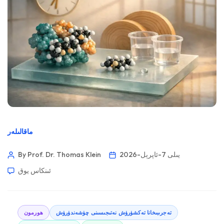
ماقالىلەر
2026-يىلى 7-ئاپرېل
By Prof. Dr. Thomas Klein
ئىنكاس يوق
تەجرىبىخانا تەكشۈرۈش نەتىجىسىنى چۈشەندۈرۈش
ھورمون