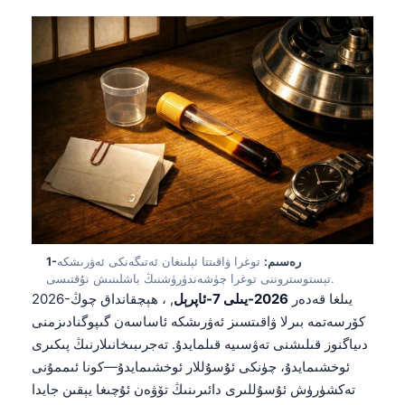
1-رەسىم:
توغرا ۋاقىتتا ئېلىنغان ئەتىگەنكى ئەۋرىشكە
تېستوستروننى توغرا چۈشەندۈرۈشنىڭ باشلىنىش نۇقتىسى.
2026-يىلغا قەدەر
2026-يىلى 7-ئاپرېل
, ، ھېچقانداق چوڭ
كۆرسەتمە بىرلا ۋاقىتسىز ئەۋرىشكە ئاساسەن گىپوگنادىزمنى
دىياگنوز قىلىشنى تەۋسىيە قىلمايدۇ. تەجرىبىخانىلارنىڭ پىكىرى
ئوخشىمايدۇ، چۈنكى ئۇسۇللار ئوخشىمايدۇ—كونا ئىممۇنى
تەكشۈرۈش ئۇسۇللىرى دائىرىنىڭ تۆۋەن ئۇچىغا يېقىن جايدا