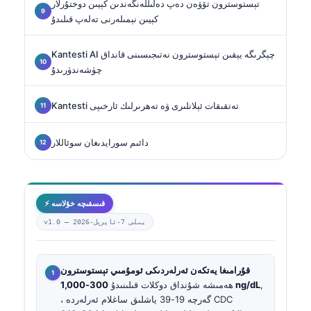
تېستوسترون تۆۋەن دەپ دەلىللەنگەندىن كېيىن دوختۇرلار
كېيىن نېمىلەرنى تەلەپ قىلىدۇ
Kantesti AI چېگرىگە يېقىن تېستوسترون نەتىجىسىنى قانداق
چۈشەندۈرىدۇ
Kantesti تەتقىقات ئېلانلىرى ۋە تەھرىرلىك ئارخىپى
دائىم سورايدىغان سوئاللار
⚡ قىسقىچە خۇلاسە
2026-يىلى 7-ئاپرېل
v1.0 —
قۇرامىغا يەتكەن ئەرلەردىكى ئومۇمىي تېستوسترون
,
300-1,000 ng/dL
ھەمىشە شۇنداق دوكلات قىلىنىدۇ
، گەرچە 19-39 ياشلىق ساغلام ئەرلەردە CDC