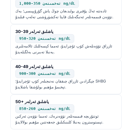
تەخمىنەن 350-1,000 ng/dL
ئادەتتە ئەڭ يۇقىرى بولىدىغان چوڭ ياش گۇرۇپپىسى؛ بەك
تۆۋەن قىممەتلەر ئەتىگەنلىك قايتا تەكشۈرۈشنى تەلەپ قىلىدۇ.
30-39 ياشلىق ئەرلەر
تەخمىنەن 320-950 ng/dL
ئازراق تۆۋەنلەش كۆپ ئۇچرايدۇ، ئەمما كېسەللىك ئالامەتلىرى
يەنىلا تەبىرنى بەلگىلەيدۇ.
40-49 ياشلىق ئەرلەر
تەخمىنەن 300-900 ng/dL
چېگرادىن ئازراق چىققان نەتىجىلەر كۆپ ئۇچرايدۇ؛ SHBG
تېخىمۇ مۇھىم بولۇشقا باشلايدۇ.
50+ ياشلىق ئەرلەر
تەخمىنەن 260-850 ng/dL
ئوتتۇرىچە قىممەتلەر تۆۋەنرەك، ئەمما تۆۋەن ئەركىن
تېستوسترون يەنىلا كلىنىكىلىق جەھەتتىن مۇھىم بولالايدۇ.