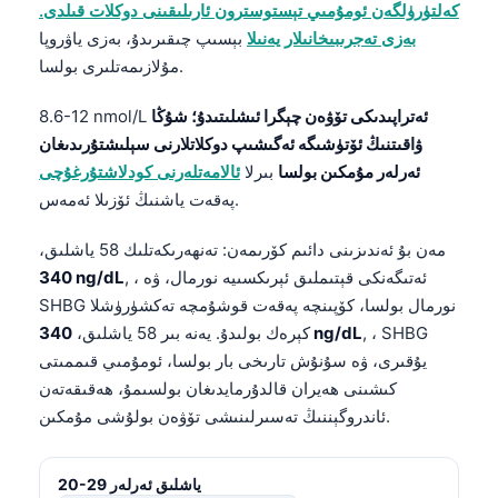
كەلتۈرۈلگەن ئومۇمىي تېستوسترون ئارىلىقىنى دوكلات قىلدى.
بەزى تەجرىبىخانىلار يەنىلا
بېسىپ چىقىرىدۇ، بەزى ياۋروپا
مۇلازىمەتلىرى بولسا.
ئەتراپىدىكى تۆۋەن چېگرا ئىشلىتىدۇ؛ شۇڭا
8.6-12 nmol/L
ۋاقىتنىڭ ئۆتۈشىگە ئەگىشىپ دوكلاتلارنى سېلىشتۇرىدىغان
ئەرلەر مۇمكىن بولسا
بىرلا
ئالامەتلەرنى كودلاشتۇرغۇچى
پەقەت ياشنىڭ ئۆزىلا ئەمەس.
مەن بۇ ئەندىزىنى دائىم كۆرىمەن: تەنھەرىكەتلىك 58 ياشلىق،
, ، ئەتىگەنكى قېتىملىق ئېرىكسىيە نورمال، ۋە
340 ng/dL
SHBG نورمال بولسا، كۆپىنچە پەقەت قوشۇمچە تەكشۈرۈشلا
, ، SHBG
340 ng/dL
كېرەك بولىدۇ. يەنە بىر 58 ياشلىق،
يۇقىرى، ۋە سۇنۇش تارىخى بار بولسا، ئومۇمىي قىممىتى
كىشىنى ھەيران قالدۇرمايدىغان بولسىمۇ، ھەقىقەتەن
ئاندروگېننىڭ تەسىرلىنىشى تۆۋەن بولۇشى مۇمكىن.
20-29 ياشلىق ئەرلەر