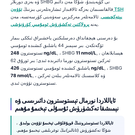
قالقانسىمان بەزگە ئالاقىدار ئىشارەتلەرنى بىزنىڭ
تۆۋەن TSH
يېتەكچىسى
. ئالامەتلەر مەركىزىي سەۋەبنى كۆرسەتسە، مەن
.
يەنە
پرولاكتىن تەكشۈرۈش ئومۇمىي كۆرۈنۈشى
بۇ دەرسنى ھېچقانداق دەرسلىكتىن ياخشىراق ئىككى بىمار
ئۆگەتكەن. بىر سېمىز 44 ياشلىق كىشىدە ئومۇمىي
, ، ھېسابلانغان
11 nmol/L
, ، SHBG
248 ng/dL
تستوسترون
ئەركىن تستوسترون نورما دائىرىدە ئىدى؛ بىر ئورۇق 62
, ، SHBG
426 ng/dL
ياشلىق كىشىدە ئومۇمىي تستوسترون
, ، ۋە كلاسسىك ئالامەتلەر بىلەن ئەركىن
78 nmol/L
تستوسترون تۆۋەن ئىدى.
ئاياللاردا نورمال تېستوسترون دائىرىسى ۋە
نېمىشقا تەكشۈرۈش ئۇسۇلى تېخىمۇ مۇھىم
ئاياللاردا تستوستروننىڭ قويۇقلۇقى تېخىمۇ تۆۋەن بولىدۇ
, ،
شۇڭا تەكشۈرۈش (ئانالىز)نىڭ توغرىلىقى تېخىمۇ مۇھىم.
نۇرغۇن تەجرىبىخانىلار تۇغۇت يېشىدىكى ئاياللار ئۈچۈن