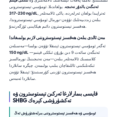
ئىشلىتىدۇ، ئەمما پەقەت كېسەللىك ئالامەتلىرى ۋە
ئىككى قېتىم
ئەتىگەن بالدۇر نەتىجە
. بولغاندىلا. ئومۇمىي تېستوسترونى
, ئەتراپىدا بولغان ئەرلەردە، ياكى ئالامەتلەر
230-317 ng/dL
بىلەن زىددىيەتلىك تۆۋەن-نورمال ئومۇمىي تېستوستروندا،
ھەقسىز تېستوسترون دائىم ھېكايىنى ئۆزگەرتىدۇ.
مەن ئالدى بىلەن ھەقسىز تېستوستروننى لازىم بولمىغاندا
ئەگەر ئومۇمىي تېستوسترون ئېنىقلا تۆۋەن بولسا—مەسىلەن
ئەتىگەن سائەت 9 دىن بۇرۇن ئىككى قېتىم—
150 ng/dL
كلاسسىك ئالامەتلەر بىلەن—مەن نەتىجىنىڭ نورمالسىز
ئىكەنلىكىنى ئاللىقاچان بىلىپ بولىمەن. چېگرە سانلاردا
ھەقسىز تېستوسترون ئۆزىنى كۆرسىتىدۇ؛ ئېنىقلا تۆۋەن
سانلاردا ئەمەس.
قايسى بىمارلارغا ئەركىن تېستوسترون ۋە
SHBG تەكشۈرۈشى كېرەك
ئومۇمىي ۋە ھەقسىز تېستوستروننى بىرلەشتۈرۈش ئەڭ