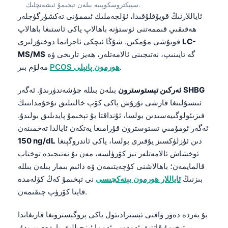
ئاياللارنىڭ قويۇقلۇقىدا، ئۆلچەملىك ئىممۇنى تەكشۈرگۈچلەر
Frysk
ھەقىقىي قىممەتنى ئۈستۈنە باھالاپ ياكى ئاستىغا باھالاپ
LC-
قويۇشى مۇمكىن. شۇڭا ئىچكى ئاجراتما دوختۇرلىرى
Esperanto
گە تايىنىپ، نەتىجىنى ئالامەتلەر، ھەيز تارىخى ۋە
MS/MS
Беларуская мова
.
PCOS ھورمون پانېلى
مەلۇم بىر
Татар теле
SHBG
بىلەن بىللە چۈشەندۈرىدۇ. ئەگەر
ئەركىن تېستوسترون
Кыргызча
ئىنسۇلىنغا قارشى تۇرۇش ياكى كۆپ خالتىلىق تۇخۇمداننىڭ
Cebuano
فىزىئولوگىيەسىدىن بولسا، ئۇنداقتا بۇ تېخىمۇ پايدىلىق بولىدۇ.
Basa Jawa
ئەگەر ئومۇمىي تستوسترون قۇرامىغا يەتكەن ئايالدا تەخمىنەن
دىن ئۈزلۈكسىز يۇقىرى بولسا، ياكى ئاندروگېنغا
150 ng/dL
ພາສາລາວ
ئوخشاش ئالامەتلەر تېز كۆرۈلسە، مەن بۇ نەتىجىدە توختاپ
Монгол
قالمايمەن؛ باھالاشنى كۈچەيتىمەن ۋە دائىم بىمار بىلەن بىللە
Afrikaans
بىزنىڭ
ئاياللار ھورمون يېتەكچىسى
نى تېخىمۇ كەڭ كۆلەمدە
قايتا كۆرۈپ چىقىمەن.
العربية المغربية
Occitan
بۇ يەردە دەۋر ۋاقتى ئېسترادىئول ياكى پروگېسترونغا قارىغاندا
Gàidhlig
تېخىمۇ قاتتىق ئەمەس، ئەمما ئىزچىللىق ياردەم بېرىدۇ.
ئەتىگەنكى ئەۋرىشكىلەر، ئوخشاش تەجرىبىخانا ۋە ئوخشاش