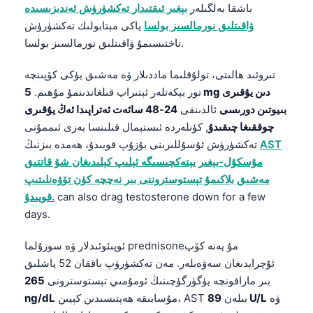
ۋاقىتلىق نورمالسىز بولسا
ياكى مېتابولىك تەكشۈرۈش
日本語
تاختىسىمۇ ۋاقىتلىق نورمالسىز بولسا.
Eesti
Azərbaycan dili
تىروئىد ھالىتى، تولۇقلىما ماددىلار ۋە مەشىق يۈكى كۆپىنچە
تور بېكەتلەر ئېتىراپ قىلغاندىنمۇ مۇھىم.
5 mg دىن يۇقىرى
Bosanski
بىيوتىن دورىسى
ئالدىنقى
24-48 سائەت ئەتراپىدا ئەڭ يۇقىرى
Svenska
چوققىغا چىقىدۇ
, كۈنلەردە ئىستېمال قىلىنسا بەزى ئىممۇنى
Српски језик
AST
تەكشۈرۈش ئۇسۇللىرىنى بۇزۇپ قويىدۇ، ھەمدە بىزنىڭ
مۇسكۇل-بېغىر يېتەكچىسىگە ئېلىپ كېلىدىغان شۇ قاتتىق
Íslenska
مەشىق بلاكىمۇ تېستوستروننى بىر نەچچە كۈن تۆۋەنلىتىپ
Հայերեն
can also drag testosterone down for a few
قويىدۇ.
Bahasa Indonesia
days.
हिन्दी
ئوپىئوئىدلار ۋە سوزۇلما prednisoneمۇ يەنە كۆپ
Nederlands
ئۇچرايدىغان سەۋەبلەر. مەن تەكشۈرۈپ باققان 52 ياشلىق
بىر مارافونچە يۈگۈرگۈچىنىڭ ئومۇمىي تېستوسترونى
265
Dansk
ۋە
89 U/L
مۇسابىقە ھەپتىسىدىن كېيىن، AST بىلەن
ng/dL
Български
ئۇيقۇسىزلىق؛ بەش كۈن ئۆتكەندىن كېيىن—ئارام ئالغان، سۇ
فارسی