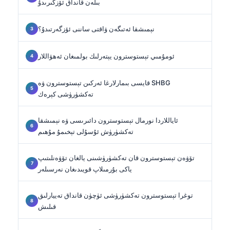
بىلەن قانداق ئۆزگىرىدۇ
نېمىشقا ئەتىگەن ۋاقتى ساننى ئۆزگەرتىدۇ؟
ئومۇمىي تېستوسترون يېتەرلىك بولمىغان ئەھۋاللار
قايسى بىمارلارغا ئەركىن تېستوسترون ۋە SHBG
تەكشۈرۈشى كېرەك
ئاياللاردا نورمال تېستوسترون دائىرىسى ۋە نېمىشقا
تەكشۈرۈش ئۇسۇلى تېخىمۇ مۇھىم
تۆۋەن تېستوسترون قان تەكشۈرۈشىنى يالغان تۆۋەنلىتىپ
ياكى بۇرمىلاپ قويىدىغان نەرسىلەر
توغرا تېستوسترون تەكشۈرۈشى ئۈچۈن قانداق تەييارلىق
قىلىش