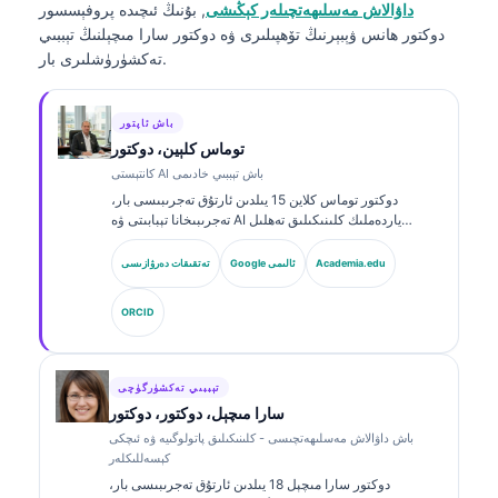
داۋالاش مەسلىھەتچىلەر كېڭىشى
, بۇنىڭ ئىچىدە پروفېسسور
دوكتور ھانس ۋېبېرنىڭ تۆھپىلىرى ۋە دوكتور سارا مىچېلنىڭ تېببىي
تەكشۈرۈشلىرى بار.
باش ئاپتور
توماس كلېين، دوكتور
كانتېستى AI باش تېببىي خادىمى
دوكتور توماس كلاین 15 يىلدىن ئارتۇق تەجرىبىسى بار،
تەجرىبىخانا تېبابىتى ۋە AI ياردەملىك كلىنىكىلىق تەھلىل
ساھەسىدە مۇتەخەسسىس، تاختا تەرىپىدىن گۇۋاھنامە ئالغان
كلىنىكىلىق گېماتولوگ ۋە ئىچكى كېسەللىكلەر دوختۇرى.
Academia.edu
Google ئالىمى
تەتقىقات دەرۋازىسى
Kantesti AI دا باش دوختۇر (Chief Medical Officer)
بولۇش سۈپىتى بىلەن، ئۇ خاس ئىگىدارچىلىقتىكى نېرۋا
ORCID
تورىنىڭ داۋالاش توغرىلىقىغا كلىنىكىلىق نازارەت قىلىدۇ.
دوكتور كلاین بىئوماركىرنى ئىزاھلاش ۋە تەجرىبىخانا دىئاگنوزى
توغرىسىدا تەجرىبىخانا تېبابىتى ھەققىدە كۆپ قېتىم ماقالە
ئېلان قىلغان.
تېببىي تەكشۈرگۈچى
سارا مىچېل، دوكتور، دوكتور
باش داۋالاش مەسلىھەتچىسى - كلىنىكىلىق پاتولوگىيە ۋە ئىچكى
كېسەللىكلەر
دوكتور سارا مىچېل 18 يىلدىن ئارتۇق تەجرىبىسى بار،