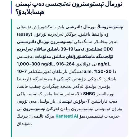
نورمال تېستوسترون نەتىجىسى دەپ نېمىنى
ھېسابلايدۇ؟
تېستوستروننىڭ نورمال دائىرىسى
ياش، تەكشۈرۈش ئۇسۇلى
(assay) ۋە ۋاقىتقا باغلىق. چوڭلار ئەرلەردە نۇرغۇن
تەجرىبىخانىلار ئەتىگەنكى
تېستوسترون نورمال دائىرىسىنى
ئىشلىتىدۇ، ئەمما 19-39 ياشلىق ساغلام ئەرلەردە CDC
ئۆلچىمىگە ماسلاشتۇرۇلغان سانلىق مەلۇمات
تەخمىنەن
.
264-916 ng/dL
, نى قوللايدۇ.
300-1,000 ng/dL
دا
20-30%
7-10 a.m.
ئەتىگەن تارتىلغان ئەۋرىشكىلەر
ياشلاردا كەچكى چۈشتىن كېيىنكى قىممەتلەرگە قارىغاندا
يۇقىرى بولىدۇ. ئەگەر نەتىجە چېگرادىن چىقىپ قالسا،
نورمالسىز
SHBG
ئالامەتلەر سانغا ماس كەلمىسە ياكى
بولۇش ئېھتىمالى بار بولسا، مەن تۆۋەن-T دەپ قاراشتىن
بۇرۇن ئومۇمىي تېستوسترون بىلەن
ئەركىن تېستوسترون
نى
خىزمەت ئېقىمىمىزدىمۇ
Kantesti AI
بىرگە ئالىمەن؛ بىزنىڭ
شۇنداق.