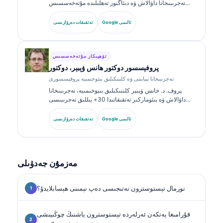
تەجرىبىخانا داۋالاش ۋە دىئاگنوز تەھلىلىدە مۇتەخەسسىس
بولغان، ئىدارە تەستىقلىغان كلىنىكىلىق پاتولوگ. ئۇ كلىنىكىلىق
خىمىيە ساھەسىدە ئالاھىدە گۇۋاھنامىلەرگە ئىگە بولۇپ،
Google ئالىمى
تەتقىقات دەرۋازىسى
كلىنىكىلىق ئەمەلىيەتتە بىئوماركىر گۇرۇپپىلىرى ۋە تەجرىبىخانا
تەھلىلى توغرىسىدا كۆپ قېتىم ئېلان قىلغان.
تۆھپىكار مۇتەخەسسىس
پروفېسسور دوكتور ھانس ۋېبېر، دوكتور
تەجرىبىخانا تېبابىتى ۋە كلىنىكىلىق بىئوخىمىيە پروفېسسورى
پروف. د. خانس ۋېبېر كلىنىكىلىق بىيوخىمىيە، تەجرىبىخانا
داۋالاش ۋە بىئوماركىر تەتقىقاتىدا 30+ يىللىق تەجرىبىسى
بىلەن تونۇلغان. گېرمانىيە كلىنىكىلىق خىمىيە جەمئىيىتىنىڭ
سابىق رەئىسى بولغان ئۇ دىئاگنوز گۇرۇپپا تەھلىلى،
Google ئالىمى
تەتقىقات دەرۋازىسى
بىئوماركىرنى ئۆلچەملەشتۈرۈش ۋە AI ياردەملىك تەجرىبىخانا
داۋالاشىغا ئەھمىيەت بېرىدۇ.
مەزمۇن جەدۋىلى
نورمال تېستوسترون نەتىجىسى دەپ نېمىنى ھېسابلايدۇ؟
قۇرامىغا يەتكەن ئەرلەردە تېستوسترون ياشنىڭ چوڭىيىشى