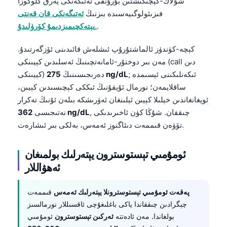
شۇلاڭ-كېچىكىشتىن بۇرۇنقى ئەتىگەنكى پەرق گلوكوزا
فىزىئولوگىيەسىدە بىزنىڭ
ئەتىگەنكى قان قەنتى
.
يېتەكچىمىزدىمۇ كۆرۈلىدۇ.
كېچە-كۈندۈز ئالماشتۇرۇپ ئىشلەش قائىدىنى ئۆزگەرتىدۇ.
مەن بىر دوختۇر-ئامانەتچىنىڭ ئەسلىدىن كېيىنكى (call دىن
; ئىكەنلىكىنى ئېسىمدە
275 ng/dL
كېيىنكى) دەرىجىسىنىڭ
ساقلايمەن؛ نورمال ئۇيقۇنىڭ ئىككى كېچىسىدىن كېيىن،
ئويغانغاندىن خېلىلا كېيىن ئېلىنغان ئەۋرىشكە بىلەن ئۇنىڭ تەكرار
, چىققان. شۇڭا كۈن ئاخىرىدىكى
362 ng/dL
نەتىجىسى
تۆۋەن قىممەت دىئاگنوز ئەمەس، بەلكى بىر ئىشارەت.
ئومۇمىي تېستوسترون يېتەرلىك بولمىغان
ئەھۋاللار
پەقەت ئومۇمىي تېستوسترونلا يېتەرلىك ئەمەس
قىممەت
چېگرادىن چىققاندا ياكى باغلىغۇچى ئاقسىللار نورمالسىز
بولغاندا. مەن ئادەتتە
ئەركىن تېستوسترون
ئومۇمىي