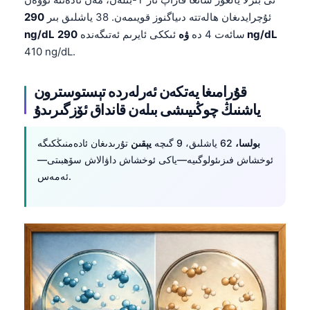
ئۇچرايدىغان ھالەتتە دىياگنوز قويىمەن. 38 ياشلىق بىر
290
290 ng/dL
سائەت 4 دە
ۋە
ئىككى ئايرىم ئەتىگەندە
ng/dL
410 ng/dL.
قۇرامىغا يەتكەن ئەرلەردە تېستوسترون
ياشنىڭ چوڭىيىشى بىلەن قانداق ئۆزگىرىدۇ
بولسا،
62 ياشلىق، 9 گىچە
يېقىن
تۇرىدىغان ئادەمنىڭكىگە
ئوخشاش فىزىئولوگىيە—ياكى ئوخشاش داۋالاش سۆھبىتى—
ئەمەس.