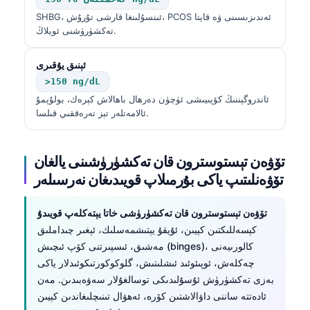
O‘zbekcha
تەكشۈرۈشنى ئويلاڭ.
Українська
ئېنىق يۇقىرى
አማርኛ
>150 ng/dL
Kiswahili
ئاندروگېننىڭ كۆپىيىشى ئۈچۈن دەرھال باھالاش كېرەك، بولۇپمۇ
ئالامەتلەر تېز تەرەققىي قىلسا.
ភាសាខ្មែរ
ဗမာစာ
تۆۋەن تېستوسترون قان تەكشۈرۈشىنى يالغان
ไทย
تۆۋەنلىتىپ ياكى بۇرمىلاپ قويىدىغان نەرسىلەر
Tagalog
Tiếng Việt
تۆۋەن تېستوسترون قان تەكشۈرۈشى خاتا يېتەكلەپ قويىدۇ
كېسەللىكتىن كېيىن، ئۇيقۇ يېتىشمەسلىك، ئېغىر چىداملىق
Bahasa Melayu
مەشىق، ئىسپىرتنى كۆپ ئىچىش (binges)، كالورىيەنى
മലയാളം
چەكلەش، ئوپىئوئىد ئىشلىتىش، گلوكوكورتىكوئىدلار ياكى
بەزى تەكشۈرۈش ئۇسۇلىدىكى توسالغۇلار سەۋەبىدىن. مەن
ಕನ್ನಡ
ئادەتتە ساننى داۋالاشتىن كۆرە، ئەھۋال تىنىچلىغاندىن كېيىن
ગુજરાતી
قايتا تەكشۈرۈپ تۇرىم.
தமிழ்