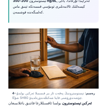
, ئەتراپىدا تۇرغاندا، ياكى
200-350 ng/dL
تېستوسترون
كېسەللىك ئالامەتلىرى ئومۇمىي قىممەتكە ئېنىق ماس
كەلمىگەندە قوشىمەن.
4-رەسىم:
تېستوستروننىڭ پەقەت ئاز بىر قىسمىلا ئەركىن بولىدۇ،
شۇڭا SHBG چۈشەندۈرۈشنى قايتا شەكىللەندۈرەلەيدۇ.
ئەركىن تېستوسترون
بولسا ئاقسىللارغا قاتتىق باغلانمىغان