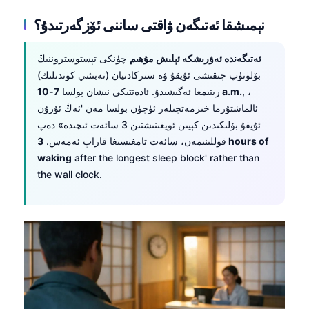
نېمىشقا ئەتىگەن ۋاقتى ساننى ئۆزگەرتىدۇ؟
ئەتىگەندە ئەۋرىشكە ئېلىش مۇھىم
چۈنكى تېستوستروننىڭ
بۆلۈنۈپ چىقىشى ئۇيقۇ ۋە سىركادىيان (تەبىئىي كۈندىلىك)
, ،
7-10 a.m.
رىتىمغا ئەگىشىدۇ. ئادەتتىكى نىشان بولسا
ئالماشتۇرما خىزمەتچىلەر ئۈچۈن بولسا مەن 'ئەڭ ئۇزۇن
ئۇيقۇ بۆلىكىدىن كېيىن ئويغىنىشتىن 3 سائەت ئىچىدە» دەپ
قوللىنىمەن، سائەت تامغىسىغا قاراپ ئەمەس.
3 hours of
waking
after the longest sleep block' rather than
the wall clock.