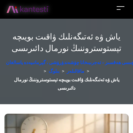
ياش ۋە ئەتىگەنلىك ۋاقىت بويىچە
تېستوستروننىڭ نورمال دائىرىسى
زچىسى ھەقسىز - تەجرىبىخانا چۈشەندۈرۈشى ، گېرمانىيەدە ياسالغان
>
ماقالىلەر
>
بىلوگ
>
ياش ۋە ئەتىگەنلىك ۋاقىت بويىچە تېستوستروننىڭ نورمال
دائىرىسى