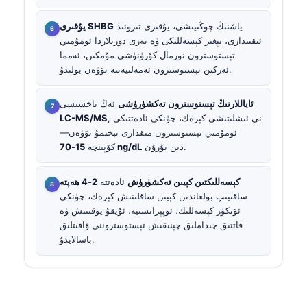
ياشنىڭ چوڭىيىشى، يۇقىرى تىروئىد
يۇقىرى SHBG
ئىقتىدارى، بېغىر كېسەللىكى ۋە بەزى دورىلاردا ئومۇمىي
تېستوسترون نورمال كۆرۈنۈشى مۇمكىن، ئەمما
ئەركىن تېستوسترون ئەمەلىيەتتە تۆۋەن بولىدۇ.
ئاياللارنىڭ تېستوسترون تەكشۈرۈشى
ئەڭ ياخشىسى
, نى ئىشلىتىشى كېرەك، چۈنكى ئادەتتىكى
LC-MS/MS
ئومۇمىي تېستوسترون مىقدارى تېخىمۇ تۆۋەن—
دىن بۇرۇن.
15-70 ng/dL
كۆپىنچە
كېسەللىكتىن كېيىن تەكشۈرۈش
ئادەتتە
2-4 ھەپتە
ساقىيىپ بولغاندىن كېيىن ساقلىنىش كېرەك، چۈنكى
ئۆتكۈر كېسەللىك، ئوپېراتسىيە، ئۇيقۇ يوقىتىش ۋە
قاتتىق چىداملىق چېنىقىش تېستوستروننى ۋاقىتلىق
باسالايدۇ.