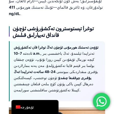
تولدۇرغان، ۋە ئاغرىق قالماي—ئۇنىڭ تەستىك ھورمۇنى
411
简体中文
ng/dL
.
Română
توغرا تېستوسترون تەكشۈرۈشى ئۈچۈن
Türkçe
قانداق تەييارلىق قىلىش
Ελληνικά
Português
تۆۋەن تەستىك ھورمۇنى ئۈچۈن ئەڭ توغرا قان تەكشۈرۈش
, ئەتراپىدا ئېلىنىدۇ، ئەڭ ياخشىسى بىر
7-10 a.m.
ئادەتتە
Español
كېچە نورمال ئۇيقۇدىن كېيىن روزا تۇتۇپ، تۆۋەن چىققان
Italiano
بولسا بىر قېتىم قايتا تەكشۈرۈلىدۇ. مەن يەنە بىمارلاردىن
يۇقىرى مىقداردىكى بىيوتىننى
24-48 سائەت ئەتراپىدا ئەڭ
עִבְרִית
يۇقىرى چوققىغا چىقىدۇ
ئۈچۈن توختىتىپ، كېسەللىكتىن
Français
دەرھال كېيىن ياكى پۈتۈن كۈچ بىلەن قىلغان چېنىقىشتىن
العربية
كېيىنلا تەكشۈرتۈشتىن ساقلىنىشنى سورايمەن.
Deutsch
English
ئۇيغۇرچە