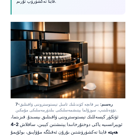
తెలుగు
मराठी
اردو
বাংলা
Shqip
Magyar
Slovenščina
한국어
Polski
7-رەسىم:
بىر قانچە كۈندىلىك ئامىل تېستوستروننى ۋاقىتلىق
Lietuvių kalba
تۆۋەنلىتىپ، سوزۇلما يېتىشمەسلىكنى بىلدۈرمەسلىكى مۇمكىن.
ئۆتكۈر كېسەللىك تېستوستروننى ۋاقىتلىق بېسىدۇ. قىزىتما،
Русский
ئوپېراتسىيە ياكى دوختۇرخانىدا يېتىشتىن كېيىن، ساقلاش
2-4
ქართული
ھەپتە
قايتا تەكشۈرۈشتىن بۇرۇن ئەقىلگە مۇۋاپىق، بولۇپمۇ
Čeština
باشقا بەلگىلەر
بېغىر ئىقتىدار تەكشۈرۈش ئەندىزىسىدە