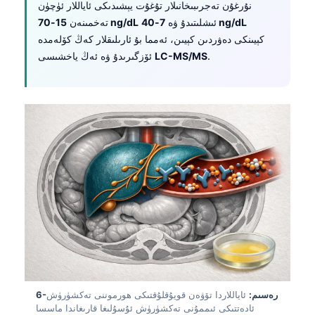
7-40 ng/dL
ئىشلىتىدۇ ۋە
15-70 ng/dL
تەخمىنەن
كېيىنكى دەۋردىن كېيىن، ئەمما بۇ ئارىلىقلار كەڭ كۆلەمدە
.
LC-MS/MS
ئۆزگىرىدۇ ۋە ئەڭ ياخشىسى
6-رەسىم:
ئاياللاردا تۆۋەن قويۇقلۇقتىكى ھورموننى تەكشۈرۈش
Norsk bokmål
ئادەتتىكى ئىممۇنى تەكشۈرۈش ئۇسۇلىغا قارىغاندا ماسسا
سپېكتروسكوپىيە بىلەن تېخىمۇ ئىشەنچلىك.
Ślōnskŏ gŏdka