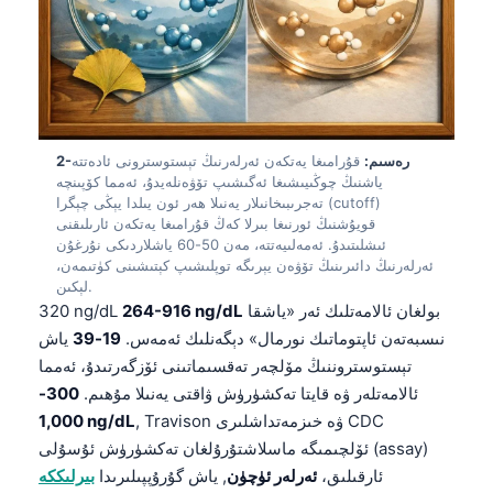
2-رەسىم:
قۇرامىغا يەتكەن ئەرلەرنىڭ تېستوسترونى ئادەتتە
ياشنىڭ چوڭىيىشىغا ئەگىشىپ تۆۋەنلەيدۇ، ئەمما كۆپىنچە
تەجرىبىخانىلار يەنىلا ھەر ئون يىلدا يېڭى چېگرا (cutoff)
قويۇشنىڭ ئورنىغا بىرلا كەڭ قۇرامىغا يەتكەن ئارىلىقنى
ئىشلىتىدۇ. ئەمەلىيەتتە، مەن 50-60 ياشلاردىكى نۇرغۇن
ئەرلەرنىڭ دائىرىنىڭ تۆۋەن يېرىگە توپلىشىپ كېتىشىنى كۈتىمەن،
لېكىن.
بولغان ئالامەتلىك ئەر «ياشقا
264-916 ng/dL
320 ng/dL
نىسبەتەن ئاپتوماتىك نورمال» دېگەنلىك ئەمەس.
19-39
ياش
تېستوستروننىڭ مۆلچەر تەقسىماتىنى ئۆزگەرتىدۇ، ئەمما
ئالامەتلەر ۋە قايتا تەكشۈرۈش ۋاقتى يەنىلا مۇھىم.
300-
, Travison ۋە خىزمەتداشلىرى CDC
1,000 ng/dL
ئۆلچىمىگە ماسلاشتۇرۇلغان تەكشۈرۈش ئۇسۇلى (assay)
ئارقىلىق،
ئەرلەر ئۈچۈن
, ياش گۇرۇپپىلىرىدا
بىرلىككە