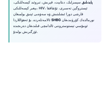
پايدىلىق
سېمىزلىك، دىئابېت، قېرىش، تىروئىد كېسەللىكى،
بېغىر كېسەللىكى، HIV، ئېستروگېن تەسىرى، تۇتقاققا
قارشى دورا ئىشلىتىش ۋە سەۋەبى ئېنىق بولمىغان
نورمالدەك كۆرۈنىدىغان
SHBG
ئالامەتلەردە. بۇ ئەھۋاللاردا
ئومۇمىي تېستوستروننى ئالدامچى قىلىدىغان دەرىجىدە
ئۆزگىرىش بولىدۇ.