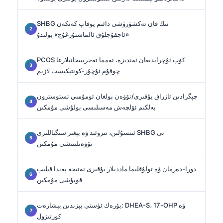
SHBG نىڭ قان تەكشۈرۈشى دائىم يوقاپ كەتكەن
«ئاچقۇچلۇق ئالماشتۇرغۇچ» بولىدۇ
PCOS كۆپ ئۇچرايدىغان ئەندىزە، ئەمما تەجرىبىخانىلارغا
چوقۇم ئۇچۇر-كونتېكىست لازىم
چېگرادىن ئازراق يۇقىرى/تۆۋەن بولغان ئومۇمىي تستوسترون
بەلكىم ئۆلچەش مەسىلىسى بولۇشى مۇمكىن
ئىنسۇلىن، تىروئىد ۋە بېغىر سىگناللىرى SHBG نى
تۆۋەنلىتىشى مۇمكىن
دورا-دەرمان ۋە تولۇقلىما ماددىلار يۇقىرى نەتىجە پەيدا قىلىپ
قويۇشى مۇمكىن
بۆرەك ئۈستى بېزىدىن بېشارەت: DHEA-S، 17-OHP ۋە
كورتىزول