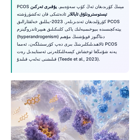
PCOS مېنىڭ كۆرىدىغان ئەڭ كۆپ سەۋەبىم.
يۇقىرى ئەركىن
تېستوسترونلۇق ئاياللار
ئادەتتىكى قان تەكشۈرۈشتە
كۆرۈلىدىغان ئەندىزىلەر. 2023-يىللىق خەلقئارالىق PCOS
يېتەكچىسىدە بىيوخىمىيەلىك ياكى كلنىكىلىق ھىپېرئاندروگېنزم
(hyperandrogenism) دىئاگنوز قويۇشنىڭ مۇھىم
ئالاھىدىلىكلىرىنىڭ بىرى دەپ كۆرسىتىلگەن، ئەمما PCOS
يەنە شۇنىڭغا ئوخشاش كېسەللىكلەرنى ئەستايىدىل رەت
قىلىشنى تەلەپ قىلىدۇ (Teede et al., 2023).