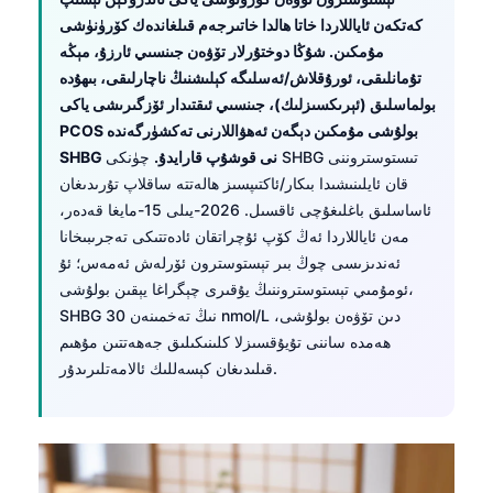
كەتكەن ئاياللاردا خاتا ھالدا خاتىرجەم قىلغاندەك كۆرۈنۈشى
مۇمكىن. شۇڭا دوختۇرلار تۆۋەن جىنسىي ئارزۇ، مېڭە
تۇمانلىقى، ئورۇقلاش/ئەسلىگە كېلىشنىڭ ناچارلىقى، بىھۇدە
بولماسلىق (ئېرىكسىزلىك)، جىنسىي ئىقتىدار ئۆزگىرىشى ياكى
PCOS بولۇشى مۇمكىن دېگەن ئەھۋاللارنى تەكشۈرگەندە
SHBG نى قوشۇپ قارايدۇ.
چۈنكى SHBG تىستوستروننى
قان ئايلىنىشىدا بىكار/ئاكتىپسىز ھالەتتە ساقلاپ تۇرىدىغان
ئاساسلىق باغلىغۇچى ئاقسىل. 2026-يىلى 15-مايغا قەدەر،
مەن ئاياللاردا ئەڭ كۆپ ئۇچراتقان ئادەتتىكى تەجرىبىخانا
ئەندىزىسى چوڭ بىر تېستوسترون ئۆرلەش ئەمەس؛ ئۇ
ئومۇمىي تېستوستروننىڭ يۇقىرى چېگراغا يېقىن بولۇشى،
SHBG نىڭ تەخمىنەن 30 nmol/L دىن تۆۋەن بولۇشى،
ھەمدە ساننى تۇيۇقسىزلا كلىنىكىلىق جەھەتتىن مۇھىم
قىلىدىغان كېسەللىك ئالامەتلىرىدۇر.