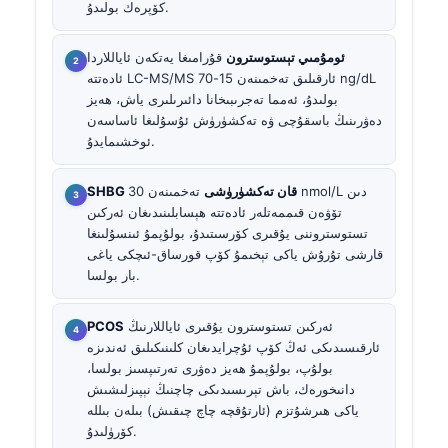
كۆپرەك بولىدۇ.
ئومۇمىي تېستوسترون
قۇرامىغا يەتكەن ئاياللاردا
ئادەتتە LC-MS/MS ئارقىلىق تەخمىنەن 15-70 ng/dL
بولىدۇ، ئەمما تەجرىبىخانا دائىرىلىرى ياش، ھەيز
دەۋرىنىڭ باسقۇچى ۋە تەكشۈرۈش ئۇسۇلىغا ئاساسەن
ئوخشىمايدۇ.
SHBG قان تەكشۈرۈشى
تەخمىنەن 30 nmol/L دىن
تۆۋەن قىممەتلەر ئادەتتە ھېسابلىنىدىغان ئەركىن
تستوستروننى يۇقىرى كۆرسىتىدۇ، بولۇپمۇ ئىنسۇلىنغا
قارشى تۇرۇش ياكى تېخىمۇ كۆپ قورساق-ئىچكى ياغى
بار بولسا.
ئەركىن تستوسترون يۇقىرى ئاياللارنىڭ
PCOS
ئارقىسىدىكى ئەڭ كۆپ ئۇچرايدىغان كلىنىكىلىق ئەندىزە
بولۇپ، بولۇپمۇ ھەيز دەۋرى تەرتىپسىز بولسا،
دانىخورەك، باش تېرىسىدىكى چاچنىڭ نېپىزلىشىش
ياكى ھىرشۇتزم (ئارتۇقچە چاچ چىقىش) بىلەن بىللە
كۆرۈلىدۇ.