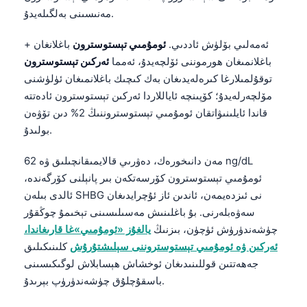
مەنىسىنى بەلگىلەيدۇ.
ئەمەلىي بۆلۈش ئاددىي.
ئومۇمىي تېستوسترون
باغلانغان +
باغلانمىغان ھورموننى ئۆلچەيدۇ، ئەمما
ئەركىن تېستوسترون
توقۇلمىلارغا كىرەلەيدىغان بەك كىچىك باغلانمىغان ئۈلۈشنى
مۆلچەرلەيدۇ؛ كۆپىنچە ئاياللاردا ئەركىن تېستوسترون ئادەتتە
قاندا ئايلىنىۋاتقان ئومۇمىي تېستوستروننىڭ 2% دىن تۆۋەن
بولىدۇ.
مەن دانىخورەك، دەۋرىي قالايمىقانچىلىق ۋە 62 ng/dL
ئومۇمىي تېستوسترون كۆرسەتكەن بىر پانېلنى كۆرگەندە،
ئالدى بىلەن SHBG نى ئىزدەيمەن، ئاندىن ئاز ئۇچرايدىغان
سەۋەبلەرنى. بۇ باغلىنىش مەسىلىسىنى تېخىمۇ چوڭقۇر
چۈشەندۈرۈش ئۈچۈن، بىزنىڭ
يالغۇز «ئومۇمىي»غا قارىغاندا،
ئەركىن ۋە ئومۇمىي تېستوستروننى سېلىشتۇرۇش
كلىنىكىلىق
جەھەتتىن قوللىنىدىغان ئوخشاش ھېسابلاش لوگىكىسىنى
باسقۇچلۇق چۈشەندۈرۈپ بېرىدۇ.