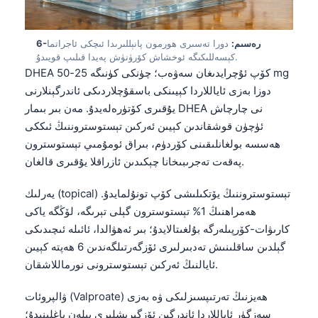
Euskara
Македонски јазик
6-رەسىم:
دورا تەسىرى ھورمون پانېللىرىدا ئىچكى ئاجراتما
Latviešu valoda
كېسەللىكىگە ئوخشاش كۆرۈنۈش پەيدا قىلىپ قويىدۇ.
Galego
DHEA كۆپ ئۇچرايدىغان سەۋەب؛ چۈنكى كۈنىگە 25-50 mg
دوزا بەزى ئاياللاردا كېيىنكى باسقۇچلاردىكى ئاندرگېنلارنى
অসমীয়া
يۇقىرى كۆتۈرەلەيدۇ. مەن بىر بىمار DHEA نى چارچاش
සිංහල
ئۈچۈن قوشقاندىن كېيىن ئەركىن تېستوستروننىڭ ئىككى
سنڌي
ھەسسە بولغانلىقىنى كۆردۈم، بىراق ئومۇمىي تېستوسترون
پەقەت تەجرىبىخانا چېكىدىن ئازراقلا يۇقىرى قالغان.
پښتو
يەرلىك (topical) تېستوستروننىڭ يۆتكىلىشى كۆپ تونۇلمايدۇ.
ھەمراھنىڭ 1% تېستوسترون گېلى تېرىگە، لۆڭگە ياكى
Slovenčina
كارىۋات-كۆرپىلەرگە بۇلغىتالايدۇ؛ بىر ئەھۋالدا، ئائىلە ئىچىدىكى
Hrvatski
گېلدىن ساقلىنىش تەدبىرلىرى ئۆزگەرتىلگەندىن 6 ھەپتە كېيىن
Suomi
ئايالنىڭ ئەركىن تېستوسترونى نورماللاشقان.
Қазақ тілі
ۋالپروئات (Valproate) ھەيزنىڭ تەرتىپسىزلىكى ۋە بەزى
Català
سەزگۈر ئاياللاردا ئاندرگېن ئۆزگىرىشلىرى بىلەن باغلىنىدۇ؛