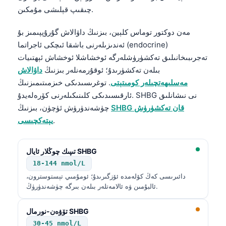
چىقىپ قېلىشى مۇمكىن.
مەن دوكتور توماس كلېين، بىزنىڭ داۋالاش گۇرۇپپىمىز بۇ
ئەندىزىلەرنى باشقا ئىچكى ئاجراتما (endocrine)
تەجرىبىخانىلىق تەكشۈرۈشلەرگە ئوخشاشلا ئوخشاش ئېھتىيات
بىلەن تەكشۈرىدۇ؛ ئوقۇرمەنلەر بىزنىڭ
داۋالاش
مەسلىھەتچىلەر كومىتېتى
. توغرىسىدىكى خىزمىتىمىزنىڭ
ئارقىسىدىكى كلىنىكىلەرنى كۆرەلەيدۇ. SHBG نى نىشانلىق
SHBG قان تەكشۈرۈش
چۈشەندۈرۈش ئۈچۈن، بىزنىڭ
.
يېتەكچىسى
تىپىك چوڭلار ئايال SHBG
18-144 nmol/L
دائىرىسى كەڭ كۆلەمدە ئۆزگىرىدۇ؛ ئومۇمىي تېستوسترون،
ئالبۇمىن ۋە ئالامەتلەر بىلەن بىرگە چۈشەندۈرۈڭ.
تۆۋەن-نورمال SHBG
30-45 nmol/L