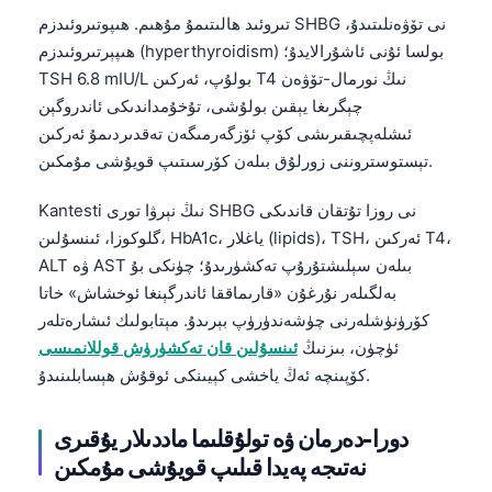
تىروئىد ھالىتىمۇ مۇھىم. ھىپوتىروئىدزم SHBG نى تۆۋەنلىتىدۇ،
ھىپېرتىروئىدزم (hyperthyroidism) بولسا ئۇنى ئاشۇرالايدۇ؛
TSH 6.8 mIU/L بولۇپ، ئەركىن T4 نىڭ نورمال-تۆۋەن
چېگرىغا يېقىن بولۇشى، تۇخۇمداندىكى ئاندروگېن
ئىشلەپچىقىرىشى كۆپ ئۆزگەرمىگەن تەقدىردىمۇ ئەركىن
تېستوستروننى زورلۇق بىلەن كۆرسىتىپ قويۇشى مۇمكىن.
Kantesti نىڭ نېرۋا تورى SHBG نى روزا تۇتقان قاندىكى
گلوكوزا، ئىنسۇلىن، HbA1c، ياغلار (lipids)، TSH، ئەركىن T4،
ALT ۋە AST بىلەن سېلىشتۇرۇپ تەكشۈرىدۇ؛ چۈنكى بۇ
بەلگىلەر نۇرغۇن «قارىماققا ئاندرگېنغا ئوخشاش» خاتا
كۆرۈنۈشلەرنى چۈشەندۈرۈپ بېرىدۇ. مېتابولىك ئىشارەتلەر
ئۈچۈن، بىزنىڭ
ئىنسۇلىن قان تەكشۈرۈش قوللانمىسى
كۆپىنچە ئەڭ ياخشى كېيىنكى ئوقۇش ھېسابلىنىدۇ.
دورا-دەرمان ۋە تولۇقلىما ماددىلار يۇقىرى
Norsk bokmål
نەتىجە پەيدا قىلىپ قويۇشى مۇمكىن
Ślōnskŏ gŏdka