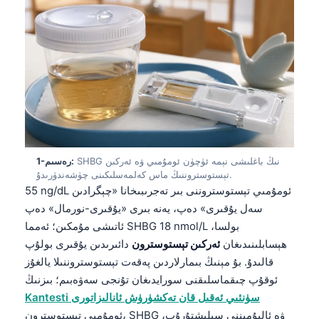
SHBG نىڭ باغلىشى نېمە ئۈچۈن ئومۇمىي ۋە ئەركىن
1-رەسىم:
تېستوستروننىڭ ماس كەلمەسلىكىنى چۈشەندۈرىدۇ.
55 ng/dL ئومۇمىي تېستوستروننى بىر تەجرىبىخانا «چېگرادىن
سەل يۇقىرى» دەپ، يەنە بىرى «يۇقىرى-نورمال» دەپ
ئاتىشى مۇمكىن؛ ئەمما SHBG 18 nmol/L بولسا،
ھېسابلىنىدىغان
ئەركىن تېستوسترون
دائىرىدىن يۇقىرى بولۇپ
قالىدۇ. بۇ مېنىڭ بىمارلاردىن پەقەت تېستوستروننىلا يالغۇز
ئوقۇپ چىقماسلىقنى سورايدىغان تۇنجى سەۋەبىم؛ بىزنىڭ
Kantesti سۈنئىي ئەقىل قان تەكشۈرۈش ئانالىزاتورى
ئومۇمىي تېستوسترون، SHBG ۋە ئالبۇمىننى سېلىشتۇرۇپ،