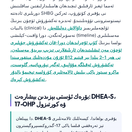
O‘zbekcha
ئەمما ئېغىز ئارقىلىق ئىچىدىغان ھامىلىدارلىقتىن ساقلىنىش
دورىلىرى ئادەتتە SHBG نى يۇقىرى كۆتۈرۈپ، ئەركىن
Українська
تېستوستروننى تۆۋەنلىتىدۇ. ئەندىزە تەكشۈرۈش ئۈچۈن بىزنىڭ
አማርኛ
بالىيات (clinical) ئۆلچەملىرىمىز
داۋالاش دەلىللەش
, دا
Kiswahili
تەسۋىرلەنگەن، دورا ۋاقىت-كېلىشى (timeline) مەسىلىلىرى
بولسا بىزنىڭ
كۆپ ئۇچرايدىغان دورا-قان تەكشۈرۈش جۈپلىرى
ភាសាខ្មែរ
ئۈچۈن مەن ئىشلىتىدىغان ئارىلىقلارنى تىزىپ بېرىدۇ. مەسىلەن،
ဗမာစာ
ئۇزۇن مۇددەتلىك مېتفورمىندا B12 نى ھەر 1–2 يىلدا بىر قېتىم
ไทย
تەكشۈرۈش ئەقىلگە مۇۋاپىق، ئەگەر نېۋروپاتىيە، گلوسىت،
ماكرو سىتوز ياكى بىلىش ئالامەتلىرى كۆرۈلسە تېخىمۇ بالدۇر
Tagalog
.
تەكشۈرۈش كېرەك.
Tiếng Việt
Bahasa Melayu
بۆرەك ئۈستى بېزىدىن بېشارەت: DHEA-S،
മലയാളം
17-OHP ۋە كورتىزول
ಕನ್ನಡ
يۇقىرى بولغاندا، كېسەللىك ئالامەتلىرى
DHEA-S
دا يېپىلغان.
ગુજરાતી
تېز تەرەققىي قىلسا ياكى 17-گىدروكىسىپروگېسترون
தமிழ்