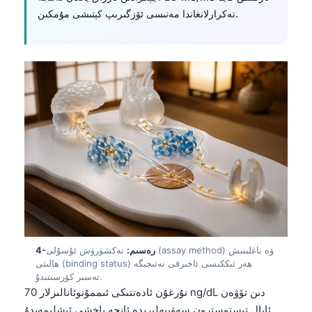
تەكرارلانغاندا مەنىسى ئۆزگىرىپ كېتىشى مۇمكىن.
4-رەسىم:
تەكشۈرۈش ئۇسۇلى (assay method) ۋە باغلىنىش
ھالىتى (binding status) ھەر ئىككىسى ئاخىرقى نەتىجىگە
تەسىر كۆرسىتىدۇ.
نۇرغۇن ئادەتتىكى ئىممۇنوئانالىزلار 70 ng/dL دىن تۆۋەن
ئايال تېستوسترون سەۋىيەلىرىدە ئانچە ياخشى ئىشلىمەيدۇ.