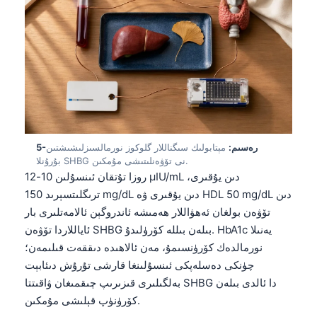
5-رەسىم:
مېتابولىك سىگناللار گلوكوز نورمالسىزلىشىشتىن
بۇرۇنلا SHBG نى تۆۋەنلىتىشى مۇمكىن.
روزا تۇتقان ئىنسۇلىن 10-12 µIU/mL دىن يۇقىرى،
ترىگلىتسېرىد 150 mg/dL دىن يۇقىرى ۋە HDL 50 mg/dL دىن
تۆۋەن بولغان ئەھۋاللار ھەمىشە ئاندروگېن ئالامەتلىرى بار
ئاياللاردا تۆۋەن SHBG بىلەن بىللە كۆرۈلىدۇ. HbA1c يەنىلا
نورمالدەك كۆرۈنسىمۇ، مەن ئالاھىدە دىققەت قىلىمەن؛
چۈنكى دەسلەپكى ئىنسۇلىنغا قارشى تۇرۇش دىئابېت
بەلگىلىرى قىزىرىپ چىقمىغان ۋاقىتتا SHBG دا ئالدى بىلەن
كۆرۈنۈپ قېلىشى مۇمكىن.