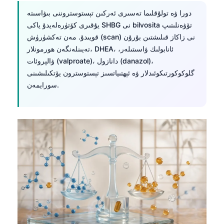
Frysk
دورا ۋە تولۇقلىما تەسىرى ئەركىن تېستوستروننى بىۋاسىتە
يۇقىرى كۆتۈرەلەيدۇ ياكى SHBG نى bilvosita تۆۋەنلىتىپ
Esperanto
قويىدۇ. مەن تەكشۈرۈش (scan) نى زاكاز قىلىشتىن بۇرۇن
Беларуская мова
تەيىنلەنگەن ھورمونلار، DHEA، ئانابولىك ۋاسىتىلەر،
Татар теле
ۋالپروئات (valproate)، دانازول (danazol)،
گلوكوكورتىكوئىدلار ۋە ئېھتىياتسىز تېستوسترون يۆتكىلىشىنى
Кыргызча
سورايمەن.
Cebuano
Basa Jawa
ພາສາລາວ
Монгол
Afrikaans
العربية المغربية
Occitan
Gàidhlig