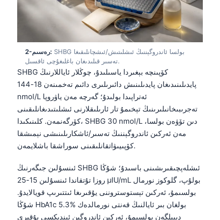
SHBG بولسا ئاندروگېننىڭ ئىشلىتىش/ئىشچانلىقىغا
2-رەسىم:
تەسىر قىلىدىغان باغلىغۇچى ئاقسىل.
SHBG كۆپىنچە بېغىردا ياسىلىدۇ، چوڭلار ئاياللارنىڭ
پايدىلىنىدىغان پايدىلىنىش دائىرىلىرى دائىم تەخمىنەن 18-144
nmol/L ئەتراپىدا بولىدۇ؛ گەرچە مەن ياۋروپا
تەجرىبىخانىلىرىنىڭ تېخىمۇ تار ئارىلىقلارنى ئىشلىتىدىغانلىقىنى
كۆرگەنمەن. كلىنىكىدا، SHBG 30 nmol/L دىن تۆۋەن بولسا،
مەن ئەركىن ئاندروگېننىڭ تەسىر/ئاشكارىلىنىشى نېمىشقا
كۆپىيىۋاتقانلىقىنى سوراشقا باشلايمەن.
ئىنسۇلىن جىگەرنىڭ SHBG ئىشلەپچىقىرىشىنى باسىدۇ؛ شۇڭا
روزا تۇتقاندا ئىنسۇلىن 15-25 µIU/mL بولۇپ، گلوكوز نورمال
بولسىمۇ، ئەركىن تېستوستروننى يۇقىرىغا ئىتتىرىپ قويالايدۇ.
شۇڭا HbA1c 5.3% بولغان بىر ئايالنىڭ قەنتى نورمالدەك
دېيىلگەن بولسىمۇ، ئەركىن ئاندروگېن ئىندېكسى يۇقىرى