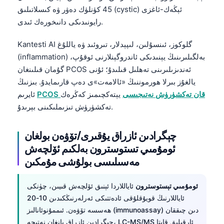
45 كۈنلۈك دەۋر ۋە كىسلاتىلىق (cystic) ئېڭەك-ئاغزى
رايونىدىكى دانىخورەك ئىدى.
Kantesti AI گلوكوز، ئىنسۇلىن، لىپېدلار، تىروئىد ۋە ياللۇغ
(inflammation) بەلگىلىرىنىڭ يېنىدىكى ئاندروگېنلارنى ئوقۇپ،
گۇمان قىلىنغان PCOS ئەندىزىلىرىنى تەھلىل قىلىدۇ؛ ئۇنى
يالغۇز بىرلا ھورموننىڭ «ئالامەت»ى دەپ قارىمايدۇ. بىزنىڭ
PCOS قان تەكشۈرۈش نەتىجىسى
يېتەكچىمىز كەڭرەك
ئايرىم
تەكشۈرۈش تىزىملىكىنى بېرىدۇ.
چېگرادىن ئازراق يۇقىرى/تۆۋەن بولغان
ئومۇمىي تستوسترون بەلكىم ئۆلچەش
مەسىلىسى بولۇشى مۇمكىن
ئومۇمىي تېستوسترون
ئاياللاردا ئېنىق ئۆلچەش قىيىن، چۈنكى
ئاياللارنىڭ قويۇقلۇقى ئادەتتىكى ئەرلەرنىڭكىدىن 10-20
ھەسسە تۆۋەن. ئىممۇنوئانالىز (immunoassay) دىن چىققان
چېگرادىن ئازراق يانغان نەتىجە، LC-MS/MS ئارقىلىق قايتا