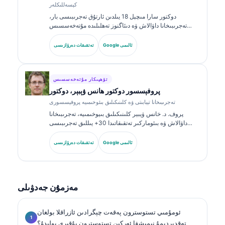
كېسەللىكلەر
دوكتور سارا مىچېل 18 يىلدىن ئارتۇق تەجرىبىسى بار،
تەجرىبىخانا داۋالاش ۋە دىئاگنوز تەھلىلىدە مۇتەخەسسىس
بولغان، ئىدارە تەستىقلىغان كلىنىكىلىق پاتولوگ. ئۇ كلىنىكىلىق
خىمىيە ساھەسىدە ئالاھىدە گۇۋاھنامىلەرگە ئىگە بولۇپ،
Google ئالىمى
تەتقىقات دەرۋازىسى
كلىنىكىلىق ئەمەلىيەتتە بىئوماركىر گۇرۇپپىلىرى ۋە تەجرىبىخانا
تەھلىلى توغرىسىدا كۆپ قېتىم ئېلان قىلغان.
تۆھپىكار مۇتەخەسسىس
پروفېسسور دوكتور ھانس ۋېبېر، دوكتور
تەجرىبىخانا تېبابىتى ۋە كلىنىكىلىق بىئوخىمىيە پروفېسسورى
پروف. د. خانس ۋېبېر كلىنىكىلىق بىيوخىمىيە، تەجرىبىخانا
داۋالاش ۋە بىئوماركىر تەتقىقاتىدا 30+ يىللىق تەجرىبىسى
بىلەن تونۇلغان. گېرمانىيە كلىنىكىلىق خىمىيە جەمئىيىتىنىڭ
سابىق رەئىسى بولغان ئۇ دىئاگنوز گۇرۇپپا تەھلىلى،
Google ئالىمى
تەتقىقات دەرۋازىسى
بىئوماركىرنى ئۆلچەملەشتۈرۈش ۋە AI ياردەملىك تەجرىبىخانا
داۋالاشىغا ئەھمىيەت بېرىدۇ.
مەزمۇن جەدۋىلى
ئومۇمىي تستوسترون پەقەت چېگرادىن ئازراقلا بولغان
تەقدىردىمۇ نېمىشقا ئەركىن تستوسترون يۇقىرى بولىدۇ؟