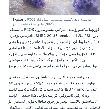
PCOS ھەمىشە ئاندروگېننىڭ ئېشىشىنى مېتابولىك
3-رەسىم:
سىگناللار بىلەن بىرگە ئېلىپ كېلىدۇ.
ئادەتتىكى PCOS گۇرۇپپا تەكشۈرۈشىدە ئەركىن تېستوسترون
دائىرىدىن يۇقىرى، SHBG 20-35 nmol/L، LH نىڭ FSH دىن
يۇقىرى بولۇشى، AMH نىڭ ياشقا بولغان مۆلچەردىن يۇقىرى
بولۇشى ۋە روزا تۇتقان ئىنسۇلىننىڭ ئاستا-ئاستا ئۆرلىشى
كۆرۈلۈشى مۇمكىن. بۇلارنىڭ ھېچقايسىسى يالغۇزلا PCOS
نى دىئاگنوز قىلمايدۇ؛ بىرگە كەلگەندە، ئۇلار تونۇغىلى
بولىدىغان ئىچكى ئاجراتما «بارماق ئىزى»نى شەكىللەندۈرىدۇ.
مەن ئېسىمدە قالغان بىر 28 ياشلىق بىمارنىڭ ئومۇمىي
تېستوسترونى 48 ng/dL بولۇپ، قارىماققا بەك «ئالاھىدە»
ئەمەستەك كۆرۈنگەن، ئەمما ئۇنىڭ SHBG 17 nmol/L ئىدى
ۋە ئەركىن ئاندروگېن كۆرسەتكۈچى 9.2 چىققان. ئۇنىڭ
ئاساسلىق ئالامىتى ئېغىر يۈز-بوي ساقال-مۇيلار ئەمەس؛ ئۇ
كېچىلىك قاراۋۇلچىلىقتا ئېغىرلىق قوشۇلغاندىن كېيىن باشلانغان