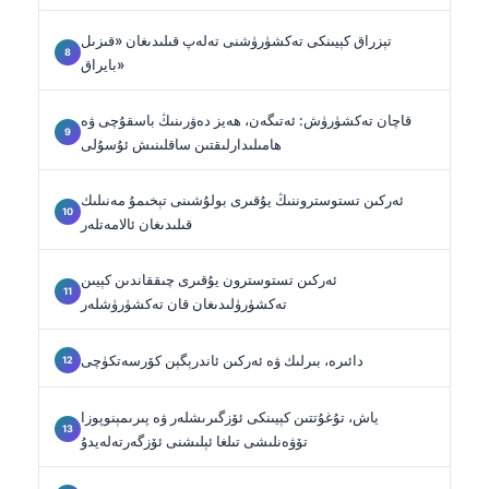
تېزراق كېيىنكى تەكشۈرۈشنى تەلەپ قىلىدىغان «قىزىل
بايراق»
قاچان تەكشۈرۈش: ئەتىگەن، ھەيز دەۋرىنىڭ باسقۇچى ۋە
ھامىلىدارلىقتىن ساقلىنىش ئۇسۇلى
ئەركىن تستوستروننىڭ يۇقىرى بولۇشىنى تېخىمۇ مەنىلىك
قىلىدىغان ئالامەتلەر
ئەركىن تستوسترون يۇقىرى چىققاندىن كېيىن
تەكشۈرۈلىدىغان قان تەكشۈرۈشلەر
دائىرە، بىرلىك ۋە ئەركىن ئاندرېگېن كۆرسەتكۈچى
ياش، تۇغۇتتىن كېيىنكى ئۆزگىرىشلەر ۋە پىرىمېنوپوزا
تۆۋەنلىشى تىلغا ئېلىشنى ئۆزگەرتەلەيدۇ