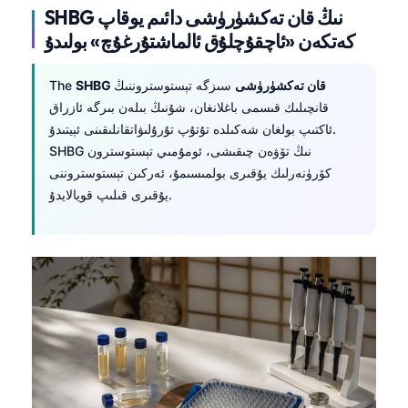
SHBG نىڭ قان تەكشۈرۈشى دائىم يوقاپ
كەتكەن «ئاچقۇچلۇق ئالماشتۇرغۇچ» بولىدۇ
SHBG قان تەكشۈرۈشى
سىزگە تېستوستروننىڭ
The
قانچىلىك قىسمى باغلانغان، شۇنىڭ بىلەن بىرگە ئازراق
ئاكتىپ بولغان شەكىلدە تۇتۇپ تۇرۇلىۋاتقانلىقىنى ئېيتىدۇ.
SHBG نىڭ تۆۋەن چىقىشى، ئومۇمىي تېستوسترون
كۆرۈنەرلىك يۇقىرى بولمىسىمۇ، ئەركىن تېستوستروننى
يۇقىرى قىلىپ قويالايدۇ.