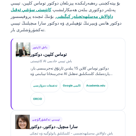
بۇ يېتەكچىنى رەھبەرلىكىدە يېزىلغان
دوكتور توماس كلېين، تېببىي
پەنلەر دوكتورى
بىلەن ھەمكارلىشىپ
كانتېستى سۈنئىي ئەقىل
داۋالاش مەسلىھەتچىلەر كېڭىشى
, بۇنىڭ ئىچىدە پروفېسسور
دوكتور ھانس ۋېبېرنىڭ تۆھپىلىرى ۋە دوكتور سارا مىچېلنىڭ تېببىي
تەكشۈرۈشلىرى بار.
باش ئاپتور
توماس كلېين، دوكتور
كانتېستى AI باش تېببىي خادىمى
دوكتور توماس كلاین 15 يىلدىن ئارتۇق تەجرىبىسى بار،
تەجرىبىخانا تېبابىتى ۋە AI ياردەملىك كلىنىكىلىق تەھلىل
ساھەسىدە مۇتەخەسسىس، تاختا تەرىپىدىن گۇۋاھنامە ئالغان
كلىنىكىلىق گېماتولوگ ۋە ئىچكى كېسەللىكلەر دوختۇرى.
Academia.edu
Google ئالىمى
تەتقىقات دەرۋازىسى
Kantesti AI دا باش دوختۇر (Chief Medical Officer)
بولۇش سۈپىتى بىلەن، ئۇ خاس ئىگىدارچىلىقتىكى نېرۋا
ORCID
تورىنىڭ داۋالاش توغرىلىقىغا كلىنىكىلىق نازارەت قىلىدۇ.
دوكتور كلاین بىئوماركىرنى ئىزاھلاش ۋە تەجرىبىخانا دىئاگنوزى
توغرىسىدا تەجرىبىخانا تېبابىتى ھەققىدە كۆپ قېتىم ماقالە
ئېلان قىلغان.
تېببىي تەكشۈرگۈچى
سارا مىچېل، دوكتور، دوكتور
باش داۋالاش مەسلىھەتچىسى - كلىنىكىلىق پاتولوگىيە ۋە ئىچكى