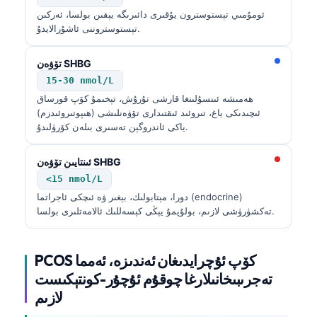
ئومۇمىي تېستوسترون يۇقىرى دائىرىگە يېقىن بولسا، ئەركىن
تېستوستروننى ئاشۇرالايدۇ.
تۆۋەن SHBG
15-30 nmol/L
ھەمىشە ئىنسۇلىنغا قارشى تۇرۇش، تېخىمۇ كۆپ قورساق
ئىچىدىكى ياغ، تىروئىد ئىقتىدارى تۆۋەنلىشى (ھىپوتىروئىدزم)
ياكى ئاندروگېن تەسىرى بىلەن كۆرۈلىدۇ.
ئىنتايىن تۆۋەن SHBG
<15 nmol/L
دورا، مېتابولىك، بېغىر ۋە ئىچكى ئاجراتما (endocrine)
تەكشۈرۈشى لازىم، بولۇپمۇ يېڭى كېسەللىك ئالامەتلىرى بولسا.
PCOS كۆپ ئۇچرايدىغان ئەندىزە، ئەمما
تەجرىبىخانىلارغا چوقۇم ئۇچۇر-كونتېكىست
لازىم