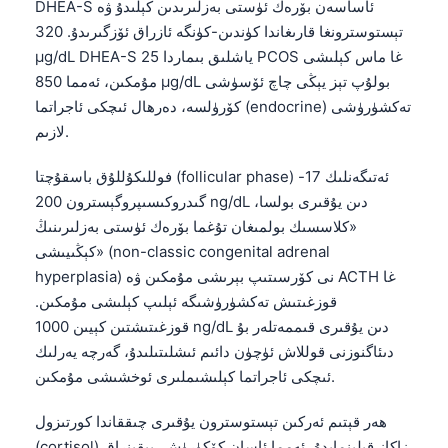
DHEA-S ئاساسەن بۆرەك ئۈستى بەزلىرىدىن كېلىدۇ ۋە
日本語
تېستوسترونغا قارىغاندا كۈندىن-كۈنگە ئازراق ئۆزگىرىدۇ. 320
Eesti
µg/dL DHEA-S 25 ياشلىق بىماردا PCOS غا ماس كېلىشى
Azərbaycan dili
مۇمكىن، ئەمما 850 µg/dL بولۇپ تېز يېڭى چاچ ئۆسۈشى
كۆرۈلسە، دەرھال ئىچكى ئاجراتما (endocrine) تەكشۈرۈشى
Bosanski
لازىم.
Svenska
Српски језик
فوللىكۇللۇق باسقۇچتا (follicular phase) ئەتىگەنلىك 17-
گىدروكىسىپروگېسترون 200 ng/dL دىن يۇقىرى بولسا،
Íslenska
«كلاسسىك بولمىغان تۇغما بۆرەك ئۈستى بەزلىرىنىڭ
Հայերեն
كېڭىيىشى» (non-classic congenital adrenal
Bahasa Indonesia
hyperplasia) نى كۆرسىتىپ بېرىشى مۇمكىن ۋە ACTH غا
قوزغىتىش تەكشۈرۈشىگە ئېلىپ كېلىشى مۇمكىن.
हिन्दी
قوزغىتىشتىن كېيىن 1000 ng/dL دىن يۇقىرى قىممەتلەر بۇ
Nederlands
دىئاگنوزنى قوللاش ئۈچۈن دائىم ئىشلىتىلىدۇ، گەرچە يەرلىك
Dansk
ئىچكى ئاجراتما كېلىشىملىرى ئوخشىشى مۇمكىن.
Български
ھەر قېتىم ئەركىن تېستوسترون يۇقىرى چىققاندا كورتىزول
فارسی
(cortisol) زاكاز قىلىنمايدۇ، ئەمما ئاسان كۆكۈرۈش، يېقىنراق