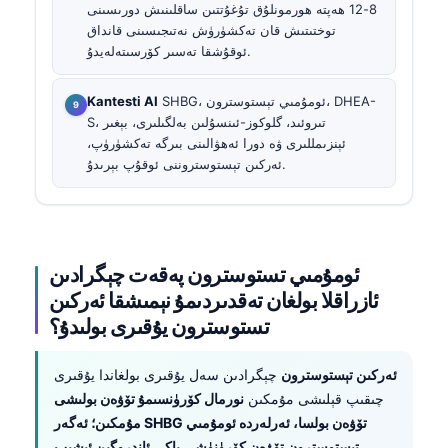
8-12 ھەپتە ھورمونلۇق تۇغۇتتىن ساقلىنىش دورىسىنى
توختىتىش قان تەكشۈرۈش نەتىجىسىنى قانداق
ئوقۇشقا تەسىر كۆرسىتەلەيدۇ.
SHBG، ئومۇمىي تېستوسترون، DHEA-
Kantesti AI
S، تىروئىد، گلوكوز-ئىنسۇلىن بەلگىلىرى، بېغىر
ئېنزىمللىرى ۋە دورا ئەھۋالىنى بىرگە تەكشۈرۈپ،
ئەركىن تېستوستروننى ئوقۇپ بېرىدۇ.
ئومۇمىي تستوسترون پەقەت چېگرادىن
ئازراقلا بولغان تەقدىردىمۇ نېمىشقا ئەركىن
تستوسترون يۇقىرى بولىدۇ؟
ئەركىن تېستوسترون
چېگرادىن سەل يۇقىرى بولغاندا يۇقىرى
چىقىپ قېلىشى مۇمكىن
نورمال كۆرۈنسىمۇ تۆۋەن بولىشى
مۇمكىن؛ ئەگەر SHBG تۆۋەن بولسا، ئەرلەردە ئومۇمىي
تېستوسترون تۆۋەن كۆرۈنۈشى ياكى ئاندروگېن ئېشىپ