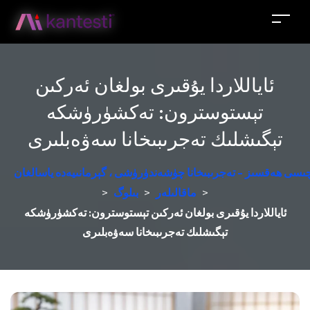
ئاياللاردا يۇقىرى بولغان ئەركىن
تېستوسترون: تەكشۈرۈشكە
تېگىشلىك تەجرىبىخانا سەۋەبلىرى
زچىسى ھەقسىز - تەجرىبىخانا چۈشەندۈرۈشى ، گېرمانىيەدە ياسالغان
>
ماقالىلەر
>
بىلوگ
>
ئاياللاردا يۇقىرى بولغان ئەركىن تېستوسترون: تەكشۈرۈشكە
تېگىشلىك تەجرىبىخانا سەۋەبلىرى