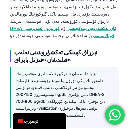
بەل-قول مۇسكۇل ئاجىزلىقى، بىنەپشە سوزۇلما داغلار، ئېغىر
简体中文
دەرىجىلىك يۇقىرى قان بېسىم ياكى گلوكوزنىڭ نورمالدىن
Română
ئارتۇق ئۆسۈشى كۆرۈلسە، مەن ئۇنى قوشىمەن. بىزنىڭ
Türkçe
DHEA قان تەكشۈرۈش يېتەكچىسى
ۋە
كورتىزول ئەندىزىسى
بۇ شاخچىلارنى تېخىمۇ تەپسىلىي چۈشەندۈرىدۇ.
قوللانمىسى
Ελληνικά
Português
تېزراق كېيىنكى تەكشۈرۈشنى تەلەپ
Español
قىلىدىغان «قىزىل بايراق»
Italiano
עִבְרִית
تېز باشلىنىدىغان ئاندرگېن ئالامەتلىرى مۇقىم، يېنىك
دانىخورەك ياكى ئۇزۇن يىللىق ھىرزۇتسىزمغا قارىغاندا
Français
تېخىمۇ تېز ئىز قوغلاشنى تەلەپ قىلىدۇ. ئومۇمىي
العربية
تېستوسترون 150-200 ng/dL دىن يۇقىرى، DHEA-S
700-800 µg/dL دىن يۇقىرى ياكى يېڭىدىن كۆرۈلگەن
Deutsch
ۋىرلىزاتسىيە (virilization) بولسا، دەرھال دوختۇر/
English
كلىنىكىست بىلەن مۇزاكىرە قىلىش كېرەك.
ئۇيغۇرچە