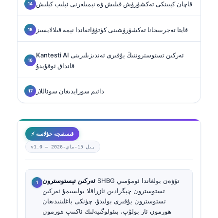
قاچان كېيىنكى تەكشۈرۈش قىلىش ۋە نېمىلەرنى ئېلىپ كېلىش
قايتا تەجرىبىخانا تەكشۈرۈشىنى كۈتۈۋاتقاندا نېمە قىلالايسىز
Kantesti AI ئەركىن تستوستروننىڭ يۇقىرى ئەندىزىلىرىنى
قانداق ئوقۇيدۇ
دائىم سورايدىغان سوئاللار
⚡ قىسقىچە خۇلاسە
2026-يىل 15-ماي
v1.0 —
SHBG تۆۋەن بولغاندا ئومۇمىي
ئەركىن تېستوسترون
تستوسترون چېگرادىن ئازراقلا بولسىمۇ ئەركىن
تستوسترون يۇقىرى بولىدۇ، چۈنكى باغلىنىدىغان
ھورمون ئاز بولۇپ، بىئولوگىيەلىك ئاكتىپ ھورمون