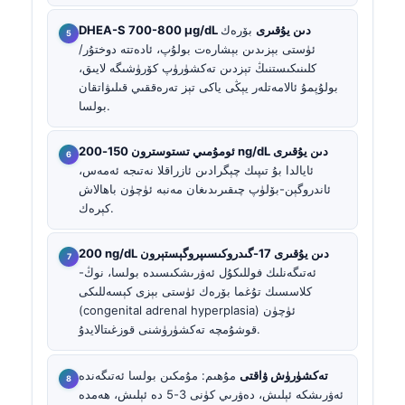
DHEA-S 700-800 µg/dL دىن يۇقىرى
بۆرەك
ئۈستى بېزىدىن بېشارەت بولۇپ، ئادەتتە دوختۇر/
كلىنىكىستنىڭ تېزدىن تەكشۈرۈپ كۆرۈشىگە لايىق،
بولۇپمۇ ئالامەتلەر يېڭى ياكى تېز تەرەققىي قىلىۋاتقان
بولسا.
ئومۇمىي تستوسترون 150-200 ng/dL دىن يۇقىرى
ئايالدا بۇ تىپىك چېگرادىن ئازراقلا نەتىجە ئەمەس،
ئاندروگېن-بۆلۈپ چىقىرىدىغان مەنبە ئۈچۈن باھالاش
كېرەك.
200 ng/dL دىن يۇقىرى 17-گىدروكىسىپروگېستېرون
ئەتىگەنلىك فوللىكۇل ئەۋرىشكىسىدە بولسا، نوڭ-
كلاسسىك تۇغما بۆرەك ئۈستى بېزى كېسەللىكى
(congenital adrenal hyperplasia) ئۈچۈن
قوشۇمچە تەكشۈرۈشنى قوزغىتالايدۇ.
تەكشۈرۈش ۋاقتى
مۇھىم: مۇمكىن بولسا ئەتىگەندە
ئەۋرىشكە ئېلىش، دەۋرىي كۈنى 3-5 دە ئېلىش، ھەمدە