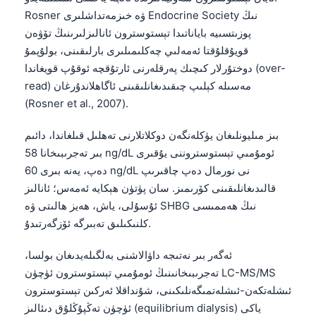
Rosner ۋە خىزمەتداشلىرى Endocrine Society نىڭ
پوزىتسىيە باياناتىدا تېستوسترون ئانالىزلىرىنىڭ تۆۋەن
قويۇقلۇقتا ئەمەلىي چەكلىمىلىرى بارلىقىنى، بولۇپمۇ
دوختۇرلار كىچىك پەرقلەرنى ئارتۇقچە ئوقۇپ قويغاندا (over-
read) مەسىلە كېلىپ چىقىدىغانلىقىنى ئاگاھلاندۇرغان
(Rosner et al., 2007).
بىز مىليونلىغان يۈكلەنگەن دوكلاتلارنى تەھلىل قىلغاندا، دائىم
بىر تەجرىبىخانا 58 ng/dL ئومۇمىي تېستوستروننى يۇقىرى
دەپ، يەنە بىرى 60 ng/dL نى نورمال دەپ چاقىرىپ
قالىدىغانلىقىنى كۆرىمىز. سان پۈتۈن ھېكايە ئەمەس؛ ئانالىز
ئۇسۇلى، ياش، ھەيز ھالىتى ۋە SHBG نىڭ ھەممىسى
كلنىكىلىق تەبىرگە ئۆزگەرتىدۇ.
ئەگەر بىر نەتىجە داۋالاشنى بەلگىلەيدىغان بولسا،
تەجرىبىخانىنىڭ ئومۇمىي تېستوسترون ئۈچۈن LC-MS/MS
ئىشلەتكەن-ئىشلەتمىگەنلىكىنى، شۇنداقلا ئەركىن تېستوسترون
ئۈچۈن تەڭپۇڭلۇق دىئالىز (equilibrium dialysis) ياكى