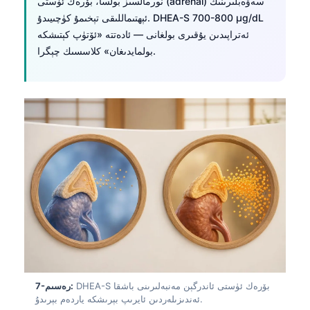
نورمالسىز بولسا، بۆرەك ئۈستى (adrenal) سەۋەبلىرىنىڭ
ئېھتىماللىقى تېخىمۇ كۈچىيىدۇ. DHEA-S 700-800 µg/dL
తెలుగు
ئەتراپىدىن يۇقىرى بولغانى — ئادەتتە «ئۆتۈپ كېتىشكە
मराठी
بولمايدىغان» كلاسسىك چېگرا.
اردو
বাংলা
Shqip
Magyar
Slovenščina
한국어
Polski
Lietuvių kalba
Русский
ქართული
DHEA-S بۆرەك ئۈستى ئاندرگېن مەنبەلىرىنى باشقا
7-رەسىم:
Čeština
ئەندىزىلەردىن ئايرىپ بېرىشكە ياردەم بېرىدۇ.