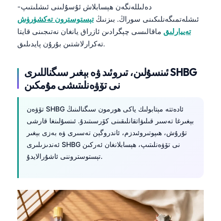
دەلىللەنگەن ھېسابلاش ئۇسۇلىنى ئىشلىتىپ-
ئىشلەتمىگەنلىكىنى سوراڭ. بىزنىڭ
تېستوسترون تەكشۈرۈش
تەييارلىق
ماقالىسى چېگرادىن ئازراق يانغان نەتىجىنى قايتا
تەكرارلاشتىن بۇرۇن پايدىلىق.
ئىنسۇلىن، تىروئىد ۋە بېغىر سىگناللىرى SHBG
نى تۆۋەنلىتىشى مۇمكىن
تۆۋەن SHBG ئادەتتە مېتابولىك ياكى ھورمون سىگنالىنىڭ
بېغىرغا تەسىر قىلىۋاتقانلىقىنى كۆرسىتىدۇ. ئىنسۇلىنغا قارشى
تۇرۇش، ھىپوتىروئىدزم، ئاندروگېن تەسىرى ۋە بەزى بېغىر
ئەندىزىلىرى SHBG نى تۆۋەنلىتىپ، ھېسابلانغان ئەركىن
تېستوستروننى ئاشۇرالايدۇ.