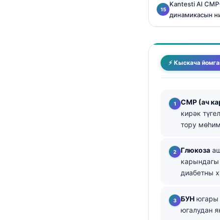
Kantesti AI CM
తెలుగు
динамикасын н
मराठी
اردو
বাংলা
⚡ Кыскача йомга
Shqip
Magyar
CMP (ач ка
Slovenščina
кирәк түге
тору мөһим
한국어
Polski
Глюкоза
аш
Lietuvių kalba
карындагы 
диабетны х
Русский
ქართული
БУН
югары 
Čeština
югалудан я