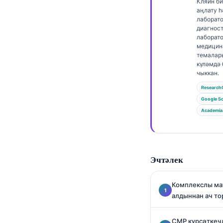
Euskara
Кляйн б
аңлату 
Македонски јазик
лаборат
диагнос
Latviešu valoda
лаборат
медицин
Galego
темалар
күләмдә
অসমীয়া
чыккан.
සිංහල
Research
سنڌي
Google Sc
Academia
پښتو
Slovenčina
Эчтәлек
Hrvatski
Suomi
Комплекслы ма
алдыннан ач то
Қазақ тілі
Català
CMP күрсәткеч