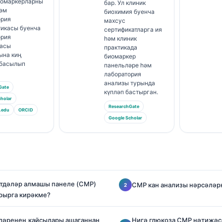
иомаркерларны
бар. Ул клиник
һәм
биохимия буенча
ория
махсус
тикасы буенча
сертификатларга ия
ория
һәм клиник
асы
практикада
ына киң
биомаркер
 басылып
панельләре һәм
лаборатория
анализы турында
Gate
күпләп бастырган.
holar
ResearchGate
.edu
ORCID
Google Scholar
тдәләр алмашы панеле (CMP)
CMP кан анализы нәрсәләрн
рырга кирәкме?
ләренең кайсылары ашаганнан
Нигә глюкоза CMP нәтиҗәс