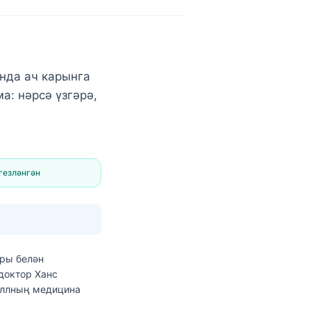
нда ач карынга
а: нәрсә үзгәрә,
гезләнгән
оры
белән
 доктор Ханс
еллның медицина