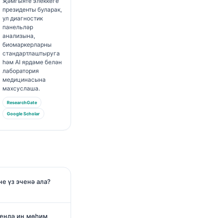
җәмгыяте элеккеге
президенты буларак,
ул диагностик
панельләр
анализына,
биомаркерларны
стандартлаштыруга
һәм AI ярдәме белән
лаборатория
медицинасына
махсуслаша.
ResearchGate
Google Scholar
е үз эченә ала?
ендә иң мөһим