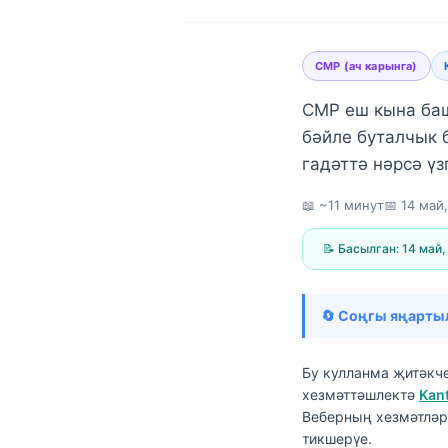
CMP (ач карынга)
CMP еш кына баш
бәйле буталчык 
гадәттә нәрсә ү
📖 ~11 минут
📅
14 май
📝 Басылган:
14 май,
🔄 Соңгы яңарты
Бу кулланма җитәкч
хезмәттәшлектә
Kan
Norsk bokmål
Веберның хезмәтләр
Ślōnskŏ gŏdka
тикшерүе.