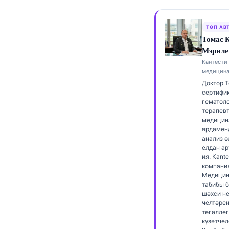
Frysk
Esperanto
ТӨП АВ
Томас 
Беларуская мова
Мэриле
Кыргызча
Кантести 
медицина
ئۇيغۇرچە
Доктор 
сертифик
Cebuano
гематол
терапевт
Basa Jawa
медицин
ພາສາລາວ
ярдәмен
анализ ө
Монгол
елдан а
ия. Kante
Afrikaans
компани
Медицин
العربية المغربية
табибы б
шәхси н
Occitan
челтәре
төгәллег
Gàidhlig
күзәтчел