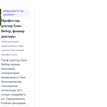
ӨЛЕШ КЕРТҮЧЕ
ЭКСПЕРТ
Профессор,
доктор Ханс
Вебер, фәннәр
докторы
Лаборатория
медицинасы һәм
клиник биохимия
профессоры
Проф. доктор Ханс
Вебер клиник
биохимия,
лаборатория
медицинасы һәм
биомаркерлар
тикшеренүе
өлкәсендә 30+
еллык тәҗрибәгә
ия. Германиянең
Клиник биохимия