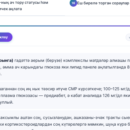
P-ның ач тору статусы һәм
Еш бирелә торган сораулар
ичек аңлата
клау
рынга)
гадәттә аерым (берүзе) комплекслы матдәләр алмашы п
л, әмма ач карындагы глюкоза яки липид панеле аңлатылганда 8–
.
аганнан соң иң нык тәэсир итүче CMP күрсәткече; 100–125 мг/д
плазма глюкозасы — предиабет, ә кабат анализда 126 мг/дл як
уплый.
аксымлы аштан соң, сусызланудан, ашказаны-эчәк тракты сы
ки кортикостероидлардан соң күтәрелергә мөмкин, шуңа күрә 