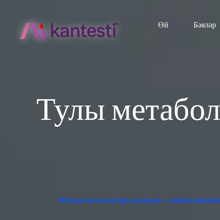
Өй
Бәяләр
Тулы метаболи
ЯИ кан анализаторы бушлай - лабораторияне