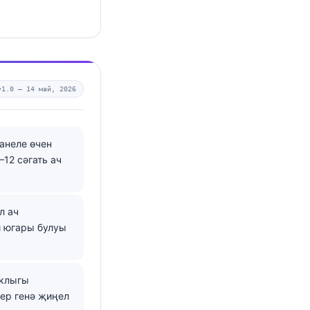
v1.0 —
14 май, 2026
анеле өчен
12 сәгать ач
л ач
и югары булуы
еклыгы
бер генә җиңел