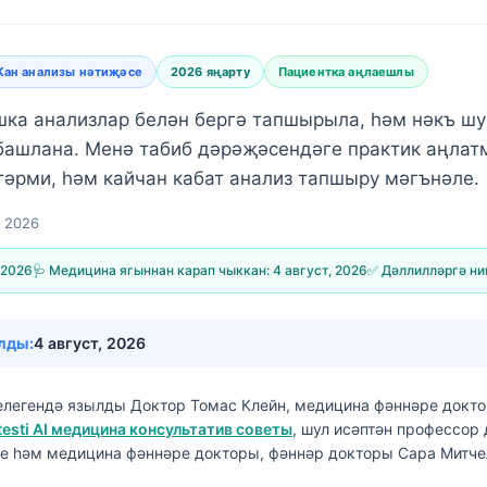
Кан анализы нәтиҗәсе
2026 яңарту
Пациентка аңлаешлы
ка анализлар белән бергә тапшырыла, һәм нәкъ шу
башлана. Менә табиб дәрәҗәсендәге практик аңлатм
згәрми, һәм кайчан кабат анализ тапшыру мәгънәле.
, 2026
 2026
🩺 Медицина ягыннан карап чыккан:
4 август, 2026
✅ Дәллилләргә ни
лды:
4 август, 2026
елегендә язылды
Доктор Томас Клейн, медицина фәннәре докт
testi AI медицина консультатив советы
, шул исәптән профессор
е һәм медицина фәннәре докторы, фәннәр докторы Сара Митч