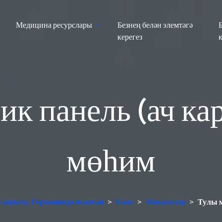
Медицина ресурслары
Безнең белән элемтәгә
керегез
к панель (ач ка
мөһим
 аңлату, Германиядә ясалган
>
Блог
>
Мәкаләләр
>
Тулы м