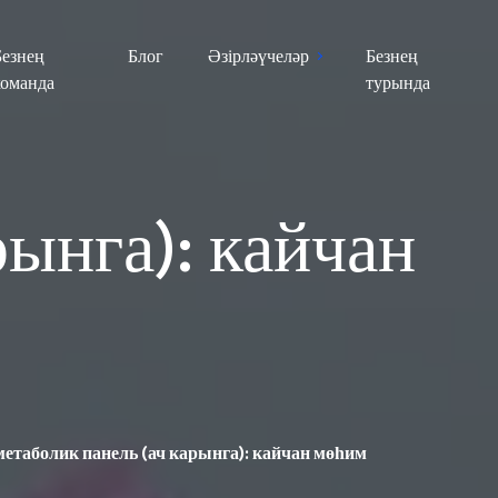
Безнең
Блог
Әзірләүчеләр
Безнең
команда
турында
рынга): кайчан
етаболик панель (ач карынга): кайчан мөһим