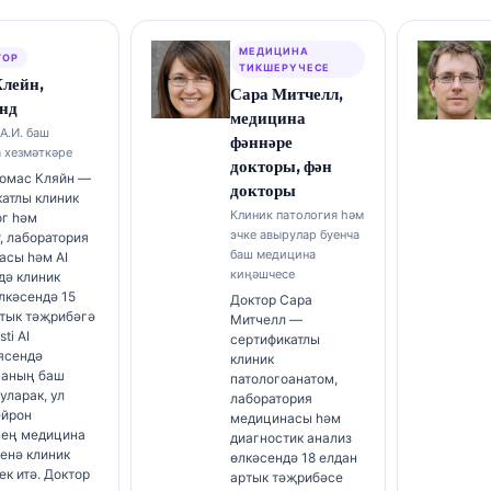
МЕДИЦИНА
ТОР
ТИКШЕРҮЧЕСЕ
Клейн,
Сара Митчелл,
нд
медицина
А.И. баш
фәннәре
 хезмәткәре
докторы, фән
Томас Кляйн —
докторы
атлы клиник
Клиник патология һәм
ог һәм
эчке авырулар буенча
, лаборатория
баш медицина
асы һәм AI
киңәшчесе
дә клиник
лкәсендә 15
Доктор Сара
ртык тәҗрибәгә
Митчелл —
sti AI
сертификатлы
ясендә
клиник
аның баш
патологоанатом,
уларак, ул
лаборатория
ейрон
медицинасы һәм
нең медицина
диагностик анализ
енә клиник
өлкәсендә 18 елдан
ек итә. Доктор
артык тәҗрибәсе