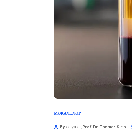
МӘКАЛӘЛӘР
Byәр сүзнең Prof. Dr. Thomas Klein