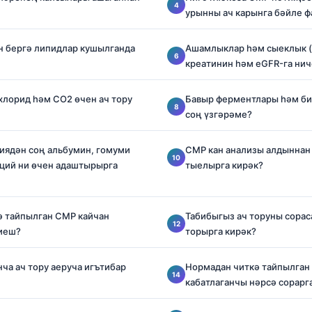
урынны ач карынга бәйле ф
н бергә липидлар кушылганда
Ашамлыклар һәм сыеклык (
креатинин һәм eGFR-га нич
 хлорид һәм CO2 өчен ач тору
Бавыр ферментлары һәм би
соң үзгәрәме?
иядән соң альбумин, гомуми
CMP кан анализы алдыннан
ций ни өчен адаштырырга
тыелырга кирәк?
ә тайпылган CMP кайчан
Табибыгыз ач торуны сораса
тиеш?
торырга кирәк?
ча ач тору аеруча игътибар
Нормадан читкә тайпылга
кабатлаганчы нәрсә сорарг