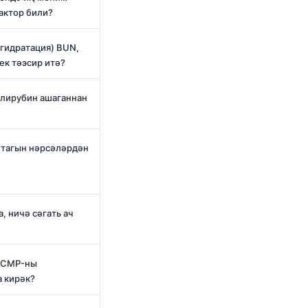
актор били?
гидратация) BUN,
ек тәэсир итә?
лирубин ашаганнан
 тагын нәрсәләрдән
, ничә сәгать ач
н CMP-ны
а кирәк?