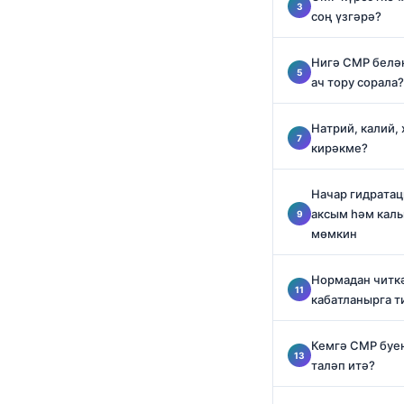
O‘zbekcha
соң үзгәрә?
Українська
Нигә CMP белә
አማርኛ
ач тору сорала?
Kiswahili
Натрий, калий,
ភាសាខ្មែរ
кирәкме?
ဗမာစာ
ไทย
Начар гидратац
аксым һәм каль
Tagalog
мөмкин
Tiếng Việt
Нормадан читк
Bahasa Melayu
кабатланырга 
മലയാളം
ಕನ್ನಡ
Кемгә CMP буен
таләп итә?
ગુજરાતી
தமிழ்