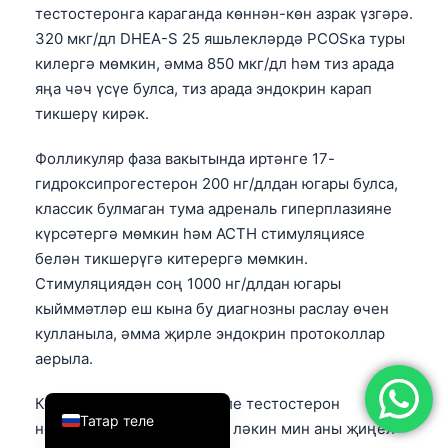
тестостеронга караганда көннән-көн азрак үзгәрә.
简体中文
320 мкг/дл DHEA-S 25 яшьлекләрдә PCOSка туры
Română
килергә мөмкин, әмма 850 мкг/дл һәм тиз арада
яңа чәч үсүе булса, тиз арада эндокрин карап
Türkçe
тикшерү кирәк.
Ελληνικά
Português
Фолликуляр фаза вакытында иртәнге 17-
гидроксипрогестерон 200 нг/длдан югары булса,
Español
классик булмаган тума адреналь гиперплазияне
Italiano
күрсәтергә мөмкин һәм ACTH стимуляциясе
עִבְרִית
белән тикшерүгә китерергә мөмкин.
Стимуляциядән соң 1000 нг/длдан югары
Français
кыйммәтләр еш кына бу диагнозны раслау өчен
العربية
кулланыла, әмма җирле эндокрин протоколлар
Deutsch
аерыла.
English
Кортизол һәр югары ирекле тестостерон
Татар теле
нәтиҗәсе өчен соралмый, ләкин мин аны җиңел