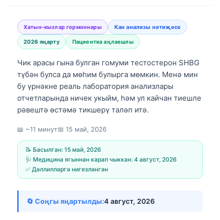
Хатын-кызлар гормоннары
Кан анализы нәтиҗәсе
2026 яңарту
Пациентка аңлаешлы
Чик арасы гына булган гомуми тестостерон SHBG
түбән булса да мөһим булырга мөмкин. Менә мин
бу үрнәкне реаль лаборатория анализлары
отчетларында ничек укыйм, һәм ул кайчан тиешле
рәвештә өстәмә тикшерү таләп итә.
📖 ~11 минут
📅
15 май, 2026
📝 Басылган:
15 май, 2026
🩺 Медицина ягыннан карап чыккан:
4 август, 2026
✅ Дәллилләргә нигезләнгән
🔄 Соңгы яңартылды:
4 август, 2026