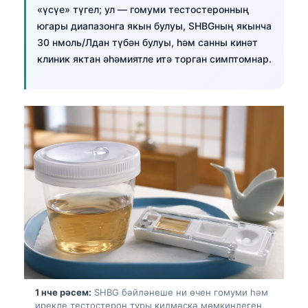
«үсүе» түгел; ул — гомуми тестостеронның
югары диапазонга якын булуы, SHBGның якынча
30 нмоль/Лдан түбән булуы, һәм санны кинәт
клиник яктан әһәмиятле итә торган симптомнар.
1 нче рәсем:
SHBG бәйләнеше ни өчен гомуми һәм
ирекле тестостерон туры килмәскә мөмкинлеген