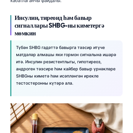
кабатлаганчы файдалы.
Инсулин, тиреоид һәм бавыр
сигналлары SHBG-ны киметергә
мөмкин
Түбән SHBG гадәттә бавырга тәэсир итүче
матдәләр алмашы яки гормон сигналына ишарә
итә. Инсулин резистентлыгы, гипотиреоз,
андроген тәэсире һәм кайбер бавыр үрнәкләре
SHBGны киметә һәм исәпләнгән ирекле
тестостеронны күтәрә ала.