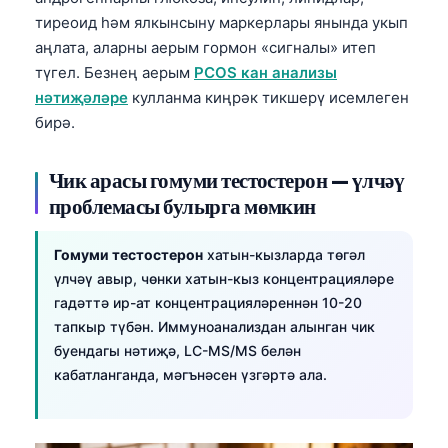
тиреоид һәм ялкынсыну маркерлары янында укып
аңлата, аларны аерым гормон «сигналы» итеп
түгел. Безнең аерым
PCOS кан анализы
нәтиҗәләре
кулланма киңрәк тикшерү исемлеген
бирә.
Чик арасы гомуми тестостерон — үлчәү
проблемасы булырга мөмкин
Гомуми тестостерон
хатын-кызларда төгәл
үлчәү авыр, чөнки хатын-кыз концентрацияләре
гадәттә ир-ат концентрацияләреннән 10-20
тапкыр түбән. Иммуноанализдан алынган чик
буендагы нәтиҗә, LC-MS/MS белән
кабатланганда, мәгънәсен үзгәртә ала.