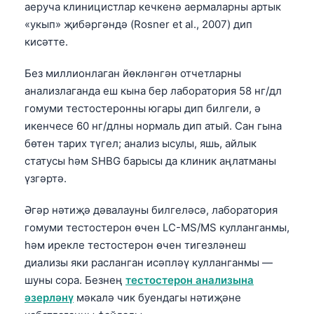
аеруча клиницистлар кечкенә аермаларны артык
«укып» җибәргәндә (Rosner et al., 2007) дип
кисәтте.
Без миллионлаган йөкләнгән отчетларны
анализлаганда еш кына бер лаборатория 58 нг/дл
гомуми тестостеронны югары дип билгели, ә
икенчесе 60 нг/длны нормаль дип атый. Сан гына
бөтен тарих түгел; анализ ысулы, яшь, айлык
статусы һәм SHBG барысы да клиник аңлатманы
үзгәртә.
Әгәр нәтиҗә дәвалауны билгеләсә, лаборатория
гомуми тестостерон өчен LC-MS/MS кулланганмы,
һәм ирекле тестостерон өчен тигезләнеш
диализы яки расланган исәпләү кулланганмы —
шуны сора. Безнең
тестостерон анализына
әзерләнү
мәкалә чик буендагы нәтиҗәне