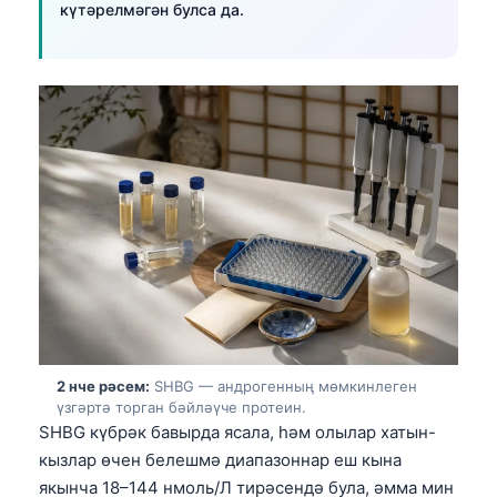
күтәрелмәгән булса да.
2 нче рәсем:
SHBG — андрогенның мөмкинлеген
үзгәртә торган бәйләүче протеин.
SHBG күбрәк бавырда ясала, һәм олылар хатын-
кызлар өчен белешмә диапазоннар еш кына
якынча 18–144 нмоль/Л тирәсендә була, әмма мин