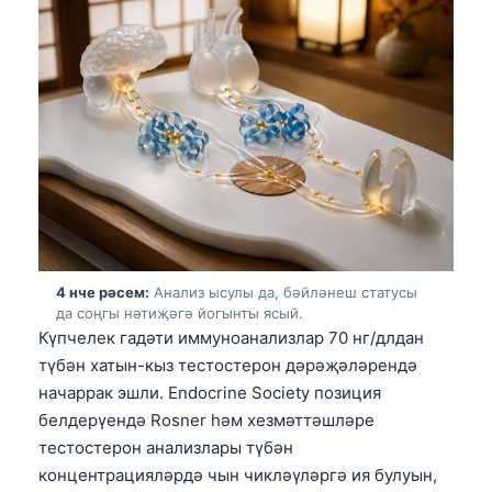
4 нче рәсем:
Анализ ысулы да, бәйләнеш статусы
да соңгы нәтиҗәгә йогынты ясый.
Күпчелек гадәти иммуноанализлар 70 нг/длдан
түбән хатын-кыз тестостерон дәрәҗәләрендә
начаррак эшли. Endocrine Society позиция
белдерүендә Rosner һәм хезмәттәшләре
тестостерон анализлары түбән
концентрацияләрдә чын чикләүләргә ия булуын,