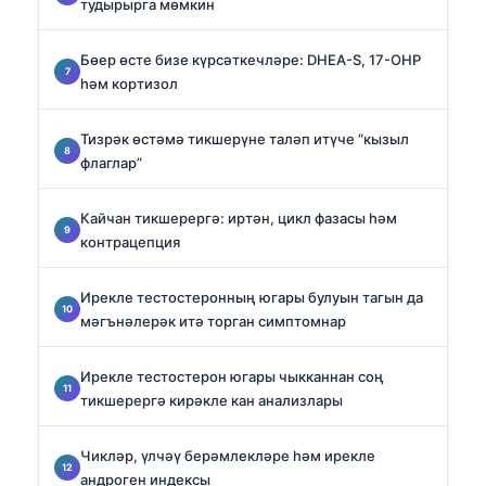
тудырырга мөмкин
Бөер өсте бизе күрсәткечләре: DHEA-S, 17-OHP
һәм кортизол
Тизрәк өстәмә тикшерүне таләп итүче “кызыл
флаглар”
Кайчан тикшерергә: иртән, цикл фазасы һәм
контрацепция
Ирекле тестостеронның югары булуын тагын да
мәгънәлерәк итә торган симптомнар
Ирекле тестостерон югары чыкканнан соң
тикшерергә кирәкле кан анализлары
Чикләр, үлчәү берәмлекләре һәм ирекле
андроген индексы