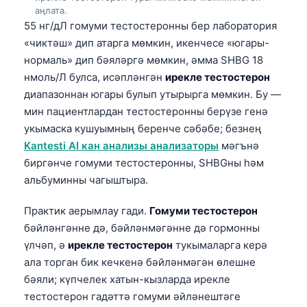
аңлата.
55 нг/дЛ гомуми тестостеронны бер лаборатория
«чиктәш» дип атарга мөмкин, икенчесе «югары-
нормаль» дип бәяләргә мөмкин, әмма SHBG 18
нмоль/Л булса, исәпләнгән
ирекле тестостерон
диапазоннан югары булып утырырга мөмкин. Бу —
мин пациентлардан тестостеронны берүзе генә
укымаска кушуымның беренче сәбәбе; безнең
Kantesti AI кан анализы анализаторы
мәгънә
биргәнче гомуми тестостеронны, SHBGны һәм
альбуминны чагыштыра.
Практик аерымлау гади.
Гомуми тестостерон
бәйләнгәнне дә, бәйләнмәгәнне дә гормонны
үлчәп, ә
ирекле тестостерон
тукымаларга керә
ала торган бик кечкенә бәйләнмәгән өлешне
бәяли; күпчелек хатын-кызларда ирекле
тестостерон гадәттә гомуми әйләнештәге