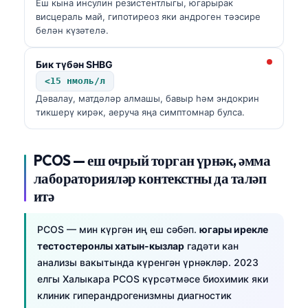
Еш кына инсулин резистентлыгы, югарырак
висцераль май, гипотиреоз яки андроген тәэсире
белән күзәтелә.
Бик түбән SHBG
<15 нмоль/л
Дәвалау, матдәләр алмашы, бавыр һәм эндокрин
тикшерү кирәк, аеруча яңа симптомнар булса.
PCOS — еш очрый торган үрнәк, әмма
лабораторияләр контекстны да таләп
итә
PCOS — мин күргән иң еш сәбәп.
югары ирекле
тестостеронлы хатын-кызлар
гадәти кан
анализы вакытында күренгән үрнәкләр. 2023
елгы Халыкара PCOS күрсәтмәсе биохимик яки
клиник гиперандрогенизмны диагностик