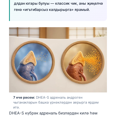
日本語
длдан югары булуы — классик чик, аны җиңелчә
генә «игътибарсыз калдырырга» ярамый.
Eesti
Azərbaycan dili
Bosanski
Svenska
Српски језик
Íslenska
Հայերեն
Bahasa Indonesia
हिन्दी
Nederlands
Dansk
7 нче рәсем:
DHEA-S адреналь андроген
чыганакларын башка үрнәкләрдән аерырга ярдәм
Български
итә.
DHEA-S күбрәк адреналь бизләрдән килә һәм
فارسی