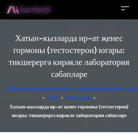
Хатын-кызларда ир-ат җенес
гормоны (тестостерон) югары:
тикшерергә кирәкле лаборатория
сәбәпләре
ЯИ кан анализаторы бушлай - лабораторияне аңлату, Герм
>
Блог
>
Мәкаләләр
>
Хатын-кызларда ир-ат җенес гормоны (тестостерон)
югары: тикшерергә кирәкле лаборатория сәбәпләре