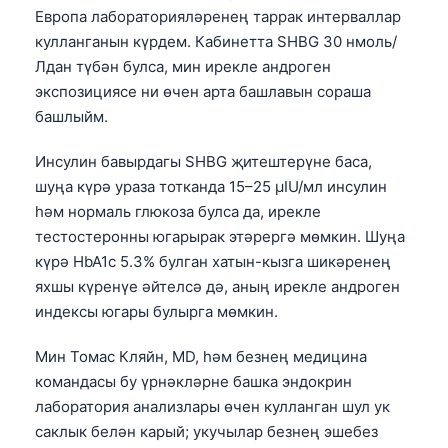
Европа лабораторияләренең таррак интерваллар
кулланганын күрдем. Кабинетта SHBG 30 нмоль/
Лдан түбән булса, мин ирекле андроген
экспозициясе ни өчен арта башлавын сораша
башлыйм.
Инсулин бавырдагы SHBG җитештерүне баса,
шуңа күрә ураза тотканда 15–25 µIU/мл инсулин
һәм нормаль глюкоза булса да, ирекле
тестостеронны югарырак этәрергә мөмкин. Шуңа
күрә HbA1c 5.3% булган хатын-кызга шикәренең
яхшы күренүе әйтелсә дә, аның ирекле андроген
индексы югары булырга мөмкин.
Мин Томас Кляйн, MD, һәм безнең медицина
командасы бу үрнәкләрне башка эндокрин
лаборатория анализлары өчен кулланган шул ук
саклык белән карый; укучылар безнең эшебез