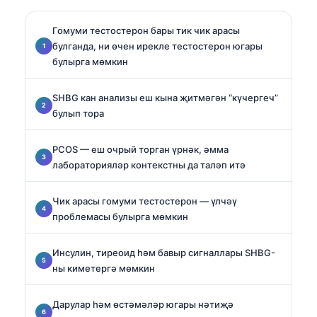
Гомуми тестостерон бары тик чик арасы
булганда, ни өчен ирекле тестостерон югары
булырга мөмкин
SHBG кан анализы еш кына җитмәгән “күчергеч”
булып тора
PCOS — еш очрый торган үрнәк, әмма
лабораторияләр контекстны да таләп итә
Чик арасы гомуми тестостерон — үлчәү
проблемасы булырга мөмкин
Инсулин, тиреоид һәм бавыр сигналлары SHBG-
ны киметергә мөмкин
Дарулар һәм өстәмәләр югары нәтиҗә