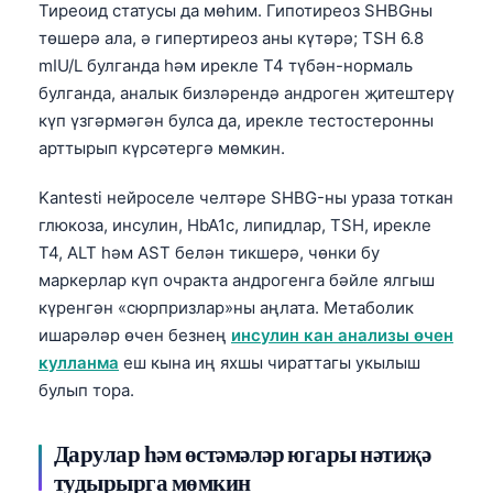
Тиреоид статусы да мөһим. Гипотиреоз SHBGны
Frysk
төшерә ала, ә гипертиреоз аны күтәрә; TSH 6.8
Esperanto
mIU/L булганда һәм ирекле T4 түбән-нормаль
булганда, аналык бизләрендә андроген җитештерү
Беларуская мова
күп үзгәрмәгән булса да, ирекле тестостеронны
Кыргызча
арттырып күрсәтергә мөмкин.
ئۇيغۇرچە
Kantesti нейроселе челтәре SHBG-ны ураза тоткан
Cebuano
глюкоза, инсулин, HbA1c, липидлар, TSH, ирекле
Basa Jawa
T4, ALT һәм AST белән тикшерә, чөнки бу
ພາສາລາວ
маркерлар күп очракта андрогенга бәйле ялгыш
күренгән «сюрпризлар»ны аңлата. Метаболик
Монгол
ишарәләр өчен безнең
инсулин кан анализы өчен
Afrikaans
кулланма
еш кына иң яхшы чираттагы укылыш
العربية المغربية
булып тора.
Occitan
Дарулар һәм өстәмәләр югары нәтиҗә
Gàidhlig
тудырырга мөмкин