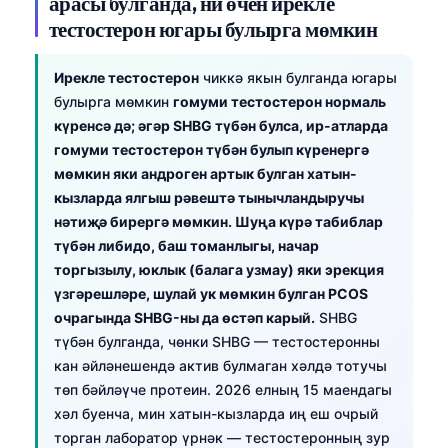
арасы булганда, ни өчен ирекле
тестостерон югары булырга мөмкин
Ирекле тестостерон
чиккә якын булганда югары
булырга мөмкин
гомуми тестостерон нормаль
күренсә дә; әгәр SHBG түбән булса, ир-атларда
гомуми тестостерон түбән булып күренергә
мөмкин яки андроген артык булган хатын-
кызларда ялгыш рәвештә тынычландыручы
нәтиҗә бирергә мөмкин. Шуңа күрә табиблар
түбән либидо, баш томанлыгы, начар
торгызылу, юклык (балага узмау) яки эрекция
үзгәрешләре, шулай ук мөмкин булган PCOS
очрагында SHBG-ны да өстәп карый.
SHBG
түбән булганда, чөнки SHBG — тестостеронны
кан әйләнешендә актив булмаган хәлдә тотучы
төп бәйләүче протеин. 2026 елның 15 маендагы
хәл буенча, мин хатын-кызларда иң еш очрый
торган лаборатор үрнәк — тестостеронның зур