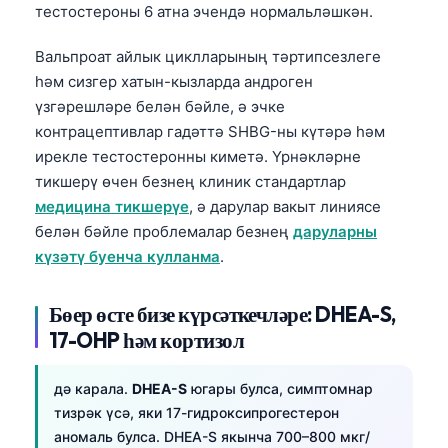
тестостероны 6 атна эчендә нормальләшкән.
తెలుగు
Вальпроат айлык циклларының тәртипсезлеге
मराठी
һәм сизгер хатын-кызларда андроген
اردو
үзгәрешләре белән бәйле, ә эчке
বাংলা
контрацептивлар гадәттә SHBG-ны күтәрә һәм
ирекле тестостеронны киметә. Үрнәкләрне
Shqip
тикшерү өчен безнең клиник стандартлар
Magyar
медицина тикшерүе
, ә дарулар вакыт линиясе
Slovenščina
белән бәйле проблемалар безнең
даруларны
күзәтү буенча кулланма
.
한국어
Polski
Бөер өсте бизе күрсәткечләре: DHEA-S,
Lietuvių kalba
17-OHP һәм кортизол
Русский
дә карала.
DHEA-S
югары булса, симптомнар
ქართული
тизрәк үсә, яки 17-гидроксипрогестерон
Čeština
аномаль булса. DHEA-S якынча 700–800 мкг/