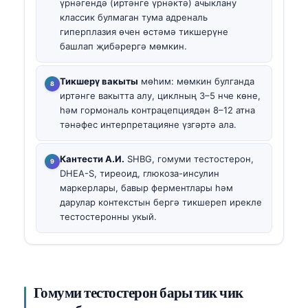
үрнәгендә (иртәнге үрнәктә) ачыклану
классик булмаган тума адреналь
гиперплазия өчен өстәмә тикшерүне
башлап җибәрергә мөмкин.
Тикшерү вакыты
мөһим: мөмкин булганда
иртәнге вакытта алу, циклның 3–5 нче көне,
һәм гормональ контрацепциядән 8–12 атна
тәнәфес интерпретацияне үзгәртә ала.
Кантести А.И.
SHBG, гомуми тестостерон,
DHEA-S, тиреоид, глюкоза-инсулин
маркерлары, бавыр ферментлары һәм
дарулар контекстын бергә тикшереп ирекле
тестостеронны укый.
Гомуми тестостерон бары тик чик