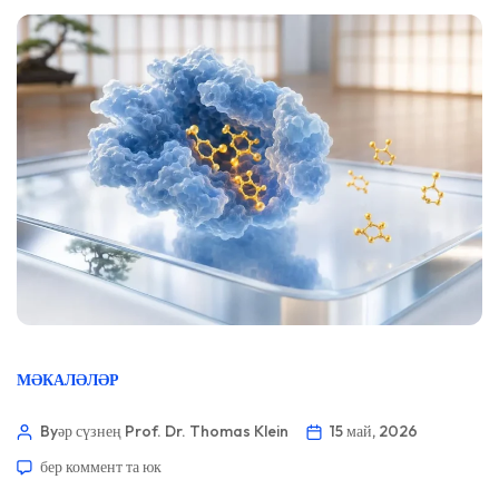
МӘКАЛӘЛӘР
Byәр сүзнең Prof. Dr. Thomas Klein
15 май, 2026
бер коммент та юк