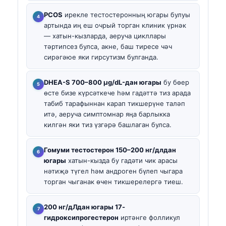
PCOS
ирекле тестостеронның югары булуы
артында иң еш очрый торган клиник үрнәк
— хатын-кызларда, аеруча цикллары
тәртипсез булса, акне, баш тиресе чәч
сирәгәюе яки гирсутизм булганда.
DHEA-S 700–800 µg/dL-дан югары
бу бөер
өсте бизе күрсәткече һәм гадәттә тиз арада
табиб тарафыннан карап тикшерүне таләп
итә, аеруча симптомнар яңа барлыкка
килгән яки тиз үзгәрә башлаган булса.
Гомуми тестостерон 150–200 нг/длдан
югары
хатын-кызда бу гадәти чик арасы
нәтиҗә түгел һәм андроген бүлеп чыгара
торган чыганак өчен тикшерелергә тиеш.
200 нг/дЛдан югары 17-
гидроксипрогестерон
иртәнге фолликул