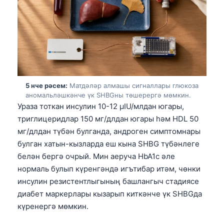
5 нче рәсем:
Матдәләр алмашы сигналлары глюкоза
аномальләшкәнче үк SHBGны төшерергә мөмкин.
Ураза тоткан инсулин 10-12 µIU/млдан югары,
триглицеридлар 150 мг/длдан югары һәм HDL 50
мг/длдан түбән булганда, андроген симптомнары
булган хатын-кызларда еш кына SHBG түбәнлеге
белән бергә очрый. Мин аеруча HbA1c әле
нормаль булып күренгәндә игътибар итәм, чөнки
инсулин резистентлыгының башлангыч стадиясе
диабет маркерлары кызарып киткәнче үк SHBGда
Norsk bokmål
күренергә мөмкин.
Ślōnskŏ gŏdka