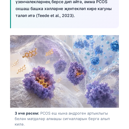
үзенчәлекләрнең берсе дип әйтә, әмма PCOS
охшаш башка хәлләрне җентекләп кире кагуны
таләп итә (Teede et al., 2023).
3 нче рәсем:
PCOS еш кына андроген артыклыгы
белән матдәләр алмашы сигналларын бергә алып
килә.