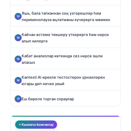
Яшь, бала тапканнан соң үзгәрешләр һәм
перименопауза аңлатманы күчерергә мөмкин
Кайчан өстәмә тикшерү үткәрергә һәм нәрсә
алып килергә
Кабат анализлар көткәндә сез нәрсә эшли
аласыз
Kantesti AI ирекле тестостерон үрнәкләрен
югары дип ничек укый
Еш бирелә торган сораулар
⚡ Кыскача йомгаклау