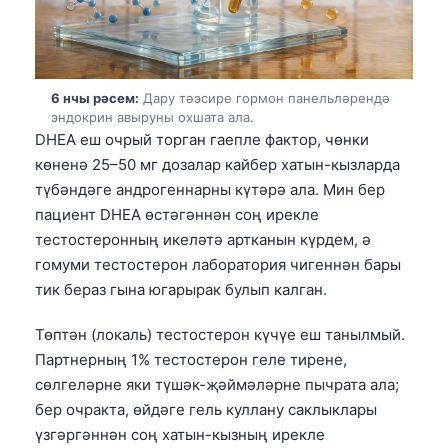
O‘zbekcha
Українська
አማርኛ
6 нчы рәсем:
Дару тәэсире гормон панельләрендә
Kiswahili
эндокрин авыруны охшата ала.
DHEA еш очрый торган гаепле фактор, чөнки
ភាសាខ្មែរ
көненә 25–50 мг дозалар кайбер хатын-кызларда
ဗမာစာ
түбәндәге андрогеннарны күтәрә ала. Мин бер
ไทย
пациент DHEA өстәгәннән соң ирекле
тестостеронның икеләтә артканын күрдем, ә
Tagalog
гомуми тестостерон лаборатория чигеннән бары
Tiếng Việt
тик бераз гына югарырак булып калган.
Bahasa Melayu
Төптән (локаль) тестостерон күчүе еш танылмый.
മലയാളം
Партнерның 1% тестостерон геле тирене,
ಕನ್ನಡ
сөлгеләрне яки түшәк-җәймәләрне пычрата ала;
бер очракта, өйдәге гель куллану саклыклары
ગુજરાતી
үзгәргәннән соң хатын-кызның ирекле
தமிழ்