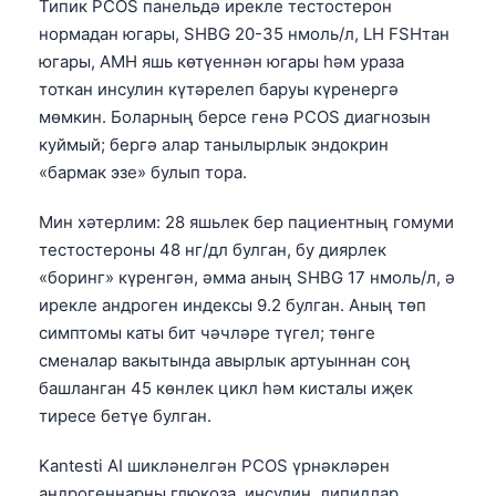
Типик PCOS панельдә ирекле тестостерон
нормадан югары, SHBG 20-35 нмоль/л, LH FSHтан
югары, AMH яшь көтүеннән югары һәм ураза
тоткан инсулин күтәрелеп баруы күренергә
мөмкин. Боларның берсе генә PCOS диагнозын
куймый; бергә алар танылырлык эндокрин
«бармак эзе» булып тора.
Мин хәтерлим: 28 яшьлек бер пациентның гомуми
тестостероны 48 нг/дл булган, бу диярлек
«боринг» күренгән, әмма аның SHBG 17 нмоль/л, ә
ирекле андроген индексы 9.2 булган. Аның төп
симптомы каты бит чәчләре түгел; төнге
сменалар вакытында авырлык артуыннан соң
башланган 45 көнлек цикл һәм кисталы иҗек
тиресе бетүе булган.
Kantesti AI шикләнелгән PCOS үрнәкләрен
андрогеннарны глюкоза, инсулин, липидлар,