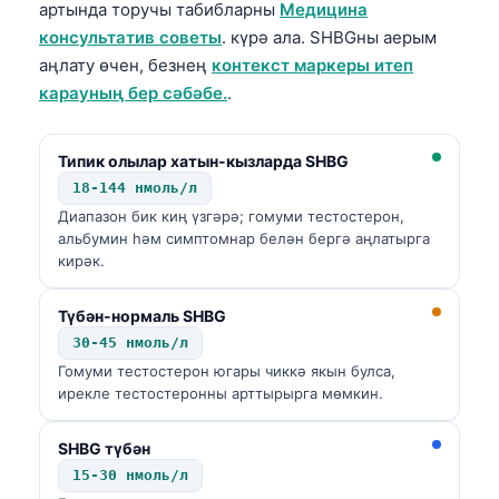
артында торучы табибларны
Медицина
консультатив советы
. күрә ала. SHBGны аерым
аңлату өчен, безнең
контекст маркеры итеп
карауның бер сәбәбе.
.
Типик олылар хатын-кызларда SHBG
18-144 нмоль/л
Диапазон бик киң үзгәрә; гомуми тестостерон,
альбумин һәм симптомнар белән бергә аңлатырга
кирәк.
Түбән-нормаль SHBG
30-45 нмоль/л
Гомуми тестостерон югары чиккә якын булса,
ирекле тестостеронны арттырырга мөмкин.
SHBG түбән
15-30 нмоль/л