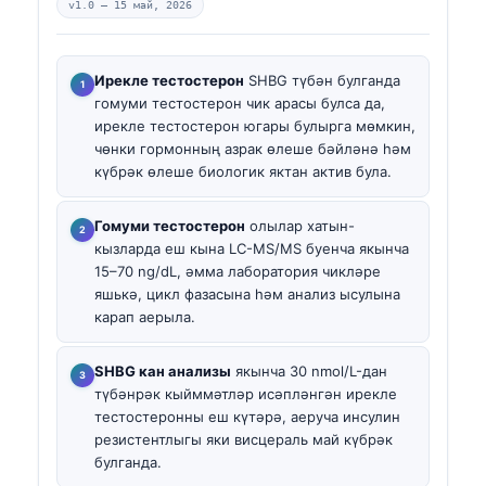
v1.0 —
15 май, 2026
Ирекле тестостерон
SHBG түбән булганда
гомуми тестостерон чик арасы булса да,
ирекле тестостерон югары булырга мөмкин,
чөнки гормонның азрак өлеше бәйләнә һәм
күбрәк өлеше биологик яктан актив була.
Гомуми тестостерон
олылар хатын-
кызларда еш кына LC-MS/MS буенча якынча
15–70 ng/dL, әмма лаборатория чикләре
яшькә, цикл фазасына һәм анализ ысулына
карап аерыла.
SHBG кан анализы
якынча 30 nmol/L-дан
түбәнрәк кыйммәтләр исәпләнгән ирекле
тестостеронны еш күтәрә, аеруча инсулин
резистентлыгы яки висцераль май күбрәк
булганда.