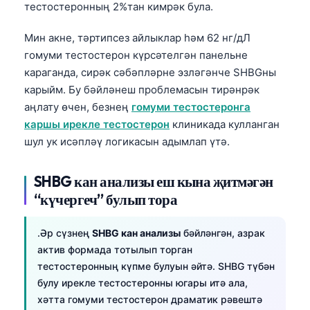
тестостеронның 2%тан кимрәк була.
Мин акне, тәртипсез айлыклар һәм 62 нг/дЛ
гомуми тестостерон күрсәтелгән панельне
караганда, сирәк сәбәпләрне эзләгәнче SHBGны
карыйм. Бу бәйләнеш проблемасын тирәнрәк
аңлату өчен, безнең
гомуми тестостеронга
каршы ирекле тестостерон
клиникада кулланган
шул ук исәпләү логикасын адымлап үтә.
SHBG кан анализы еш кына җитмәгән
“күчергеч” булып тора
.Әр сүзнең
SHBG кан анализы
бәйләнгән, азрак
актив формада тотылып торган
тестостеронның күпме булуын әйтә. SHBG түбән
булу ирекле тестостеронны югары итә ала,
хәтта гомуми тестостерон драматик рәвештә