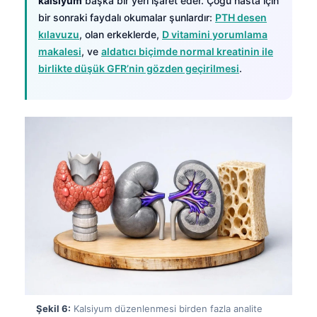
kalsiyum
başka bir yeri işaret eder. Çoğu hasta için
Gàidhlig
bir sonraki faydalı okumalar şunlardır:
PTH desen
Euskara
kılavuzu
, olan erkeklerde,
D vitamini yorumlama
Македонски јазик
makalesi
, ve
aldatıcı biçimde normal kreatinin ile
birlikte düşük GFR’nin gözden geçirilmesi
.
Latviešu valoda
Galego
অসমীয়া
සිංහල
سنڌي
پښتو
Slovenčina
Hrvatski
Suomi
Қазақ тілі
Şekil 6:
Kalsiyum düzenlenmesi birden fazla analite