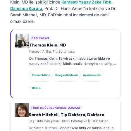
Klein, MD
ile işbirliği içinde
Kantesti Yapay Zeka Tıbbi
Danışma Kurulu
, Prof. Dr. Hans Weber'in katkıları ve Dr.
Sarah Mitchell, MD, PhD'nin tıbbi incelemesi de dahil
olmak üzere.
BAŞ YAZAR
Thomas Klein, MD
Kantesti AI Baş Tıp Sorumlusu
Dr. Thomas Klein, 15 yılı aşkın laboratuvar tıbbı ve
yapay zekâ destekli klinik analiz deneyimine sahip,
kurul onaylı bir klinik hematolog ve dâhiliye
uzmanıdır. Kantesti AI bünyesinde Tıbbi Direktör
ResearchGate
Google Akademik
Academia.edu
olarak, tescilli sinir ağının tıbbi doğruluğuna ilişkin
klinik gözetim sağlar. Dr. Klein, biyobelirteç
ORCID
yorumlanması ve laboratuvar tıbbı konularında
laboratuvar tanılarına ilişkin kapsamlı yayınlar
yapmıştır.
TIBBI DEĞERLENDIRME UZMANI
Sarah Mitchell, Tıp Doktoru, Doktora
Baş Tıbbi Danışman - Klinik Patoloji ve İç Hastalıkları
Dr. Sarah Mitchell, laboratuvar tıbbı ve tanısal analiz