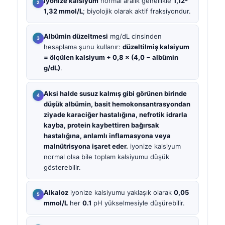
İyonize kalsiyum
normal aralık genellikle
1,12-
1,32 mmol/L
; biyolojik olarak aktif fraksiyondur.
Albümin düzeltmesi
mg/dL cinsinden
hesaplama şunu kullanır:
düzeltilmiş kalsiyum
= ölçülen kalsiyum + 0,8 × (4,0 − albümin
g/dL)
.
Aksi halde susuz kalmış gibi görünen birinde
düşük albümin, basit hemokonsantrasyondan
ziyade karaciğer hastalığına, nefrotik idrarla
kayba, protein kaybettiren bağırsak
hastalığına, anlamlı inflamasyona veya
malnütrisyona işaret eder.
iyonize kalsiyum
normal olsa bile toplam kalsiyumu düşük
gösterebilir.
Alkaloz
iyonize kalsiyumu yaklaşık olarak
0,05
mmol/L
her
0.1
pH yükselmesiyle düşürebilir.