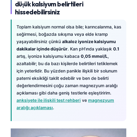
düşük kalsiyum belirtileri
hissedebilirsiniz
Toplam kalsiyum normal olsa bile; karıncalanma, kas
seğirmesi, boğazda sıkışma veya elde kramp
yaşayabilirsiniz çünkü
alkaloz iyonize kalsiyumu
dakikalar içinde düşürür
. Kan pH’ında yaklaşık
0.1
artış, iyonize kalsiyumu kabaca
0,05 mmol/L
,
azaltabilir; bu da bazı kişilerde belirtileri tetiklemek
için yeterlidir. Bu yüzden panikle ilişkili bir solunum
paterni eksikliği taklit edebilir ve ben de belirti
değerlendirmesini çoğu zaman
magnezyum aralığı
açıklaması
gibi daha geniş testlerle eşleştiririm.
anksiyete ile ilişkili test rehberi
ve
magnezyum
aralığı açıklaması
.