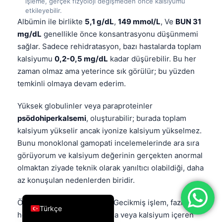
işleme, gerçek fizyoloji değişmeden önce kalsiyumu
etkileyebilir.
فارسی
Albümin ile birlikte
5,1 g/dL
,
149 mmol/L
, Ve
BUN 31
简体中文
mg/dL
genellikle önce konsantrasyonu düşünmemi
Română
sağlar. Sadece rehidratasyon, bazı hastalarda toplam
kalsiyumu
0,2-0,5 mg/dL
kadar düşürebilir. Bu her
Ελληνικά
zaman olmaz ama yeterince sık görülür; bu yüzden
Português
temkinli olmaya devam ederim.
Español
Yüksek globulinler veya paraproteinler
Italiano
psödohiperkalsemi
, oluşturabilir; burada toplam
עִבְרִית
kalsiyum yükselir ancak iyonize kalsiyum yükselmez.
Bunu monoklonal gamopati incelemelerinde ara sıra
Français
görüyorum ve kalsiyum değerinin gerçekten anormal
العربية
olmaktan ziyade teknik olarak yanıltıcı olabildiği, daha
Deutsch
az konuşulan nedenlerden biridir.
English
Örnek işleme de önemlidir. Gecikmiş işlem, fazla
Türkçe
heparin, havaya maruz kalma veya kalsiyum içeren