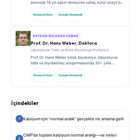
alanında 18 yılı aşkın deneyime sahip, kurul onaylı bir
klinik patologdur. Klinik kimya alanında uzmanlık
sertifikalarına sahiptir ve klinik uygulamada
ResearchGate
Google Akademik
biyobelirteç panelleri ile laboratuvar analizi üzerine
kapsamlı şekilde yayın yapmıştır.
KATKIDA BULUNAN UZMAN
Prof. Dr. Hans Weber, Doktora
Laboratuvar Tıbbi ve Klinik Biyokimya Profesörü
Prof. Dr. Hans Weber, klinik biyokimya, laboratuvar
tıbbı ve biyobelirteç araştırmalarında 30+ yıllık
uzmanlığa sahiptir. Alman Klinik Kimya Derneği’nin
eski Başkanıdır; tanısal panel analizi, biyobelirteç
ResearchGate
Google Akademik
standardizasyonu ve yapay zeka destekli laboratuvar
tıbbı alanlarında uzmanlaşmıştır.
İçindekiler
Kalsiyum için “normal aralık” gerçekte ne anlama gelir
CMP’de toplam kalsiyum normal aralığı—ve neleri