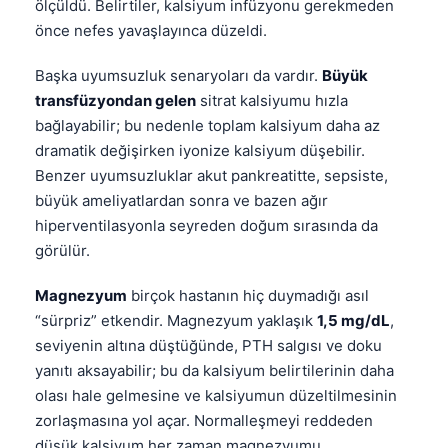
ölçüldü. Belirtiler, kalsiyum infüzyonu gerekmeden
önce nefes yavaşlayınca düzeldi.
Başka uyumsuzluk senaryoları da vardır.
Büyük
transfüzyondan gelen
sitrat kalsiyumu hızla
bağlayabilir; bu nedenle toplam kalsiyum daha az
dramatik değişirken iyonize kalsiyum düşebilir.
Benzer uyumsuzluklar akut pankreatitte, sepsiste,
büyük ameliyatlardan sonra ve bazen ağır
hiperventilasyonla seyreden doğum sırasında da
görülür.
Magnezyum
birçok hastanın hiç duymadığı asıl
“sürpriz” etkendir. Magnezyum yaklaşık
1,5 mg/dL
,
seviyenin altına düştüğünde, PTH salgısı ve doku
yanıtı aksayabilir; bu da kalsiyum belirtilerinin daha
olası hale gelmesine ve kalsiyumun düzeltilmesinin
Norsk bokmål
zorlaşmasına yol açar. Normalleşmeyi reddeden
Ślōnskŏ gŏdka
düşük kalsiyum her zaman magnezyumu