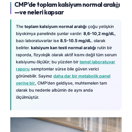
CMP’de toplam kalsiyum normal aralığı
—ve neleri kapsar
The
toplam kalsiyum normal aralığı
çoğu yetişkin
biyokimya panelinde şunlar vardır:
8,6-10,2 mg/dL
,
bazı laboratuvarlar ise
8.5-10.5 mg/dL
. olarak
belirler.
kalsiyum kan testi normal aralığı
rutin bir
raporda, fizyolojik olarak aktif kısmı değil tüm serum
kalsiyumu ölçülür; bu yüzden bir
temel laboratuvar
raporu
semptomlar sürse bile güven verici
görünebilir. Sayınız
daha dar bir metabolik panel
yerine bir
, CMP’den geldiyse, muhtemelen tam
olarak bu nedenle albümin de aynı anda
ölçülmüştür.