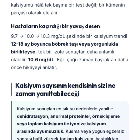
kalsiyumu hâlâ tek başına bir test değil; bir kümenin
தமிழ்
parçası olarak ele alır.
తెలుగు
Hastaların kaçırdığı bir yavaş desen
मराठी
9.7 → 10.0 → 10.3 mg/dL şeklinde bir kalsiyum trendi
اردو
12-18 ay boyunca böbrek taşı veya yorgunlukla
বাংলা
birlikteyse,
tek bir izole sonuçtan daha anlamlı
olabilir.
10,6 mg/dL
. Eğri çoğu zaman bayraktan daha
Shqip
önce hikâyeyi anlatır.
Magyar
Slovenščina
Kalsiyum sayısının kendisinin sizi ne
한국어
zaman yanıltabileceği
Polski
Kalsiyum sonuçları en sık şu nedenlerle yanıltır:
Lietuvių kalba
dehidratasyon, anormal proteinler, örnek işleme
Русский
veya toplam kalsiyum ile iyonize kalsiyum
arasında uyumsuzluk
. Kusma veya yoğun egzersiz
ქართული
sonrası hafif yüksek toplam kalsiyum, hastalıktan