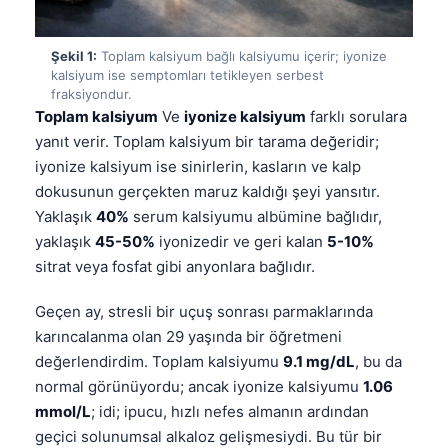
Şekil 1:
Toplam kalsiyum bağlı kalsiyumu içerir; iyonize
kalsiyum ise semptomları tetikleyen serbest
fraksiyondur.
Toplam kalsiyum
Ve
iyonize kalsiyum
farklı sorulara
yanıt verir. Toplam kalsiyum bir tarama değeridir;
iyonize kalsiyum ise sinirlerin, kasların ve kalp
dokusunun gerçekten maruz kaldığı şeyi yansıtır.
Yaklaşık
40%
serum kalsiyumu albümine bağlıdır,
yaklaşık
45-50%
iyonizedir ve geri kalan
5-10%
sitrat veya fosfat gibi anyonlara bağlıdır.
Geçen ay, stresli bir uçuş sonrası parmaklarında
karıncalanma olan 29 yaşında bir öğretmeni
değerlendirdim. Toplam kalsiyumu
9.1 mg/dL
, bu da
normal görünüyordu; ancak iyonize kalsiyumu
1.06
mmol/L
; idi; ipucu, hızlı nefes almanın ardından
geçici solunumsal alkaloz gelişmesiydi. Bu tür bir