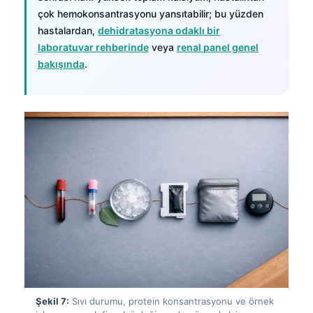
Čeština
çok hemokonsantrasyonu yansıtabilir; bu yüzden
日本語
hastalardan,
dehidratasyona odaklı bir
laboratuvar rehberinde
veya
renal panel genel
Eesti
bakışında
.
Azərbaycan dili
Bosanski
Svenska
Српски језик
Íslenska
Հայերեն
Bahasa Indonesia
हिन्दी
Nederlands
Dansk
Şekil 7:
Sıvı durumu, protein konsantrasyonu ve örnek
Български