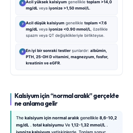
Acil yüksek kalsiyum
genellikle
toplam >14,0
mg/dL
veya
iyonize >1,50 mmol/L
.
Acil düşük kalsiyum
genellikle
toplam <7.6
mg/dL
veya
iyonize <0.90 mmol/L
, özellikle
spazm veya QT değişiklikleriyle birlikteyse.
En iyi bir sonraki testler
şunlardır:
albümin,
PTH, 25-OH D vitamini, magnezyum, fosfor,
kreatinin ve eGFR
.
Kalsiyum için “normal aralık” gerçekte
ne anlama gelir
The
kalsiyum için normal aralık
genellikle
8,6-10,2
mg/dL
.
total kalsiyumu
Ve
1,12-1,32 mmol/L
.
iyonize kalsiyum
yetişkinlerde. Toplam sonuç