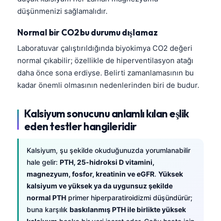
Frysk
düşünmenizi sağlamalıdır.
Esperanto
Normal bir CO2 bu durumu dışlamaz
Беларуская мова
Laboratuvar çalıştırıldığında biyokimya CO2 değeri
Татар теле
normal çıkabilir; özellikle de hiperventilasyon atağı
daha önce sona erdiyse. Belirti zamanlamasının bu
Кыргызча
kadar önemli olmasının nedenlerinden biri de budur.
ئۇيغۇرچە
Cebuano
Kalsiyum sonucunu anlamlı kılan eşlik
Basa Jawa
eden testler hangileridir
ພາສາລາວ
Kalsiyum, şu şekilde okuduğunuzda yorumlanabilir
Монгол
hale gelir:
PTH, 25-hidroksi D vitamini,
Afrikaans
magnezyum, fosfor, kreatinin ve eGFR
.
Yüksek
kalsiyum ve yüksek ya da uygunsuz şekilde
العربية المغربية
normal PTH
primer hiperparatiroidizmi düşündürür;
Occitan
buna karşılık
baskılanmış PTH ile birlikte yüksek