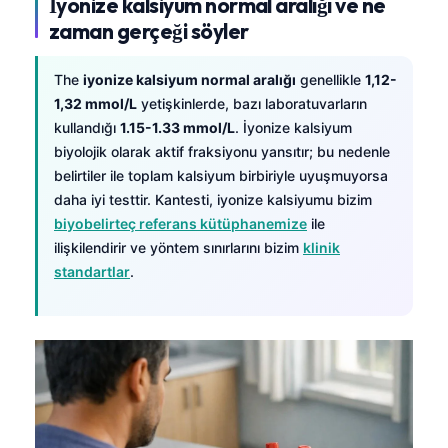
İyonize kalsiyum normal aralığı ve ne
zaman gerçeği söyler
The
iyonize kalsiyum normal aralığı
genellikle
1,12-
1,32 mmol/L
yetişkinlerde, bazı laboratuvarların
kullandığı
1.15-1.33 mmol/L
. İyonize kalsiyum
biyolojik olarak aktif fraksiyonu yansıtır; bu nedenle
belirtiler ile toplam kalsiyum birbiriyle uyuşmuyorsa
daha iyi testtir. Kantesti, iyonize kalsiyumu bizim
biyobelirteç referans kütüphanemize
ile
ilişkilendirir ve yöntem sınırlarını bizim
klinik
standartlar
.