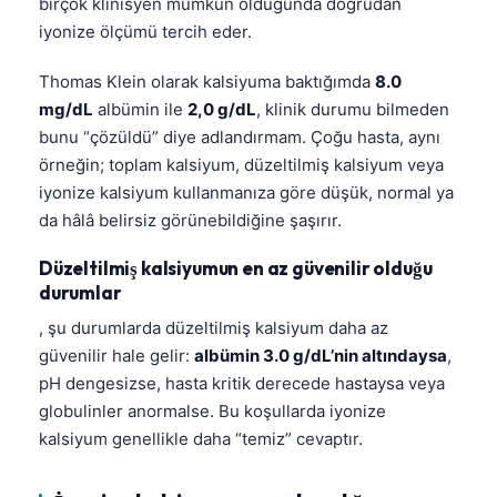
birçok klinisyen mümkün olduğunda doğrudan
iyonize ölçümü tercih eder.
Thomas Klein olarak kalsiyuma baktığımda
8.0
mg/dL
albümin ile
2,0 g/dL
, klinik durumu bilmeden
bunu “çözüldü” diye adlandırmam. Çoğu hasta, aynı
örneğin; toplam kalsiyum, düzeltilmiş kalsiyum veya
iyonize kalsiyum kullanmanıza göre düşük, normal ya
da hâlâ belirsiz görünebildiğine şaşırır.
Düzeltilmiş kalsiyumun en az güvenilir olduğu
durumlar
, şu durumlarda düzeltilmiş kalsiyum daha az
güvenilir hale gelir:
albümin 3.0 g/dL’nin altındaysa
,
pH dengesizse, hasta kritik derecede hastaysa veya
globulinler anormalse. Bu koşullarda iyonize
kalsiyum genellikle daha “temiz” cevaptır.