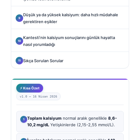
Düşük ya da yüksek kalsiyum: daha hızlı müdahale
gerektiren eşikler
Kantesti’nin kalsiyum sonuçlarını günlük hayatta
nasıl yorumladığı
Sıkça Sorulan Sorular
⚡ Kısa Özet
v1.0 —
16 Nisan 2026
Toplam kalsiyum
normal aralık genellikle
8,6-
10,2 mg/dL
Yetişkinlerde (2,15-2,55 mmol/L).