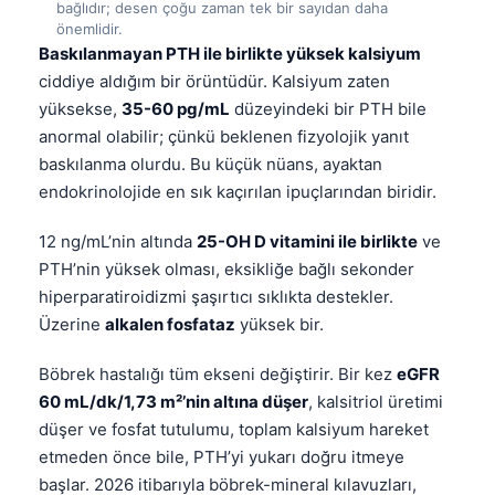
bağlıdır; desen çoğu zaman tek bir sayıdan daha
Català
önemlidir.
Baskılanmayan PTH ile birlikte yüksek kalsiyum
O‘zbekcha
ciddiye aldığım bir örüntüdür. Kalsiyum zaten
Українська
yüksekse,
35-60 pg/mL
düzeyindeki bir PTH bile
አማርኛ
anormal olabilir; çünkü beklenen fizyolojik yanıt
Kiswahili
baskılanma olurdu. Bu küçük nüans, ayaktan
endokrinolojide en sık kaçırılan ipuçlarından biridir.
ភាសាខ្មែរ
ဗမာစာ
12 ng/mL’nin altında
25-OH D vitamini ile birlikte
ve
PTH’nin yüksek olması, eksikliğe bağlı sekonder
ไทย
hiperparatiroidizmi şaşırtıcı sıklıkta destekler.
Tagalog
Üzerine
alkalen fosfataz
yüksek bir.
Tiếng Việt
Böbrek hastalığı tüm ekseni değiştirir. Bir kez
eGFR
Bahasa Melayu
60 mL/dk/1,73 m²’nin altına düşer
, kalsitriol üretimi
മലയാളം
düşer ve fosfat tutulumu, toplam kalsiyum hareket
ಕನ್ನಡ
etmeden önce bile, PTH’yi yukarı doğru itmeye
başlar. 2026 itibarıyla böbrek-mineral kılavuzları,
ગુજરાતી