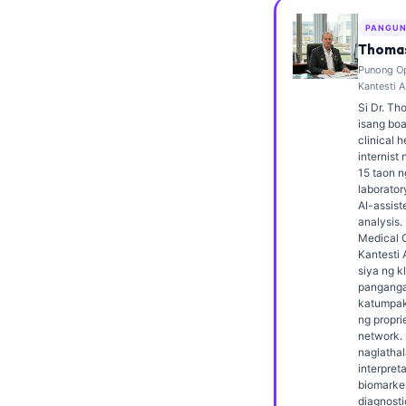
Frysk
PANGUN
Esperanto
Thomas
Punong Op
Беларуская мова
Kantesti A
Татар теле
Si Dr. Th
isang boa
Кыргызча
clinical 
internist 
ئۇيغۇرچە
15 taon 
laborator
Cebuano
AI-assist
analysis.
Basa Jawa
Medical O
Kantesti 
ພາສາລາວ
siya ng kl
Монгол
panganga
katumpak
Afrikaans
ng propri
network. 
العربية المغربية
naglathal
interpret
Occitan
biomarker
diagnosti