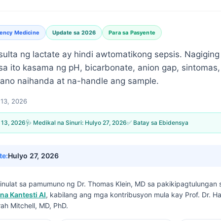
ency Medicine
Update sa 2026
Para sa Pasyente
ulta ng lactate ay hindi awtomatikong sepsis. Nagigi
sa ito kasama ng pH, bicarbonate, anion gap, sintomas,
aano naihanda at na-handle ang sample.
13, 2026
 13, 2026
🩺 Medikal na Sinuri:
Hulyo 27, 2026
✅ Batay sa Ebidensya
te:
Hulyo 27, 2026
isinulat sa pamumuno ng
Dr. Thomas Klein, MD
sa pakikipagtulungan
na Kantesti AI
, kabilang ang mga kontribusyon mula kay Prof. Dr. H
rah Mitchell, MD, PhD.