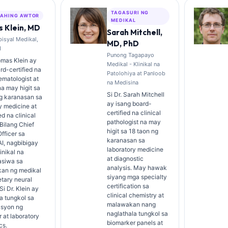
TAGASURI NG
AHING AWTOR
MEDIKAL
 Klein, MD
Sarah Mitchell,
isyal Medikal,
MD, PhD
I
Punong Tagapayo
omas Klein ay
Medikal - Klinikal na
rd-certified na
Patolohiya at Panloob
hematologist at
na Medisina
na may higit sa
Si Dr. Sarah Mitchell
ng karanasan sa
ay isang board-
y medicine at
certified na clinical
ed na clinical
pathologist na may
 Bilang Chief
higit sa 18 taon ng
fficer sa
karanasan sa
AI, nagbibigay
laboratory medicine
inikal na
at diagnostic
siwa sa
analysis. May hawak
an ng medikal
siyang mga specialty
etary neural
certification sa
Si Dr. Klein ay
clinical chemistry at
a tungkol sa
malawakan nang
asyon ng
naglathala tungkol sa
 at laboratory
biomarker panels at
cs.