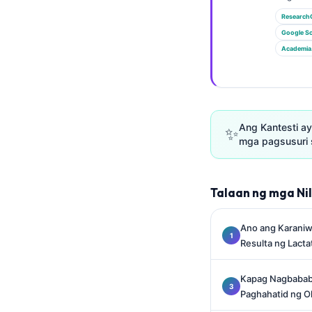
Gàidhlig
Research
Euskara
Google Sc
Македонски јазик
Academia
Latviešu valoda
Galego
অসমীয়া
Ang Kantesti ay
✨
සිංහල
mga pagsusuri 
سنڌي
پښتو
Talaan ng mga Ni
Ano ang Karaniw
Slovenčina
Resulta ng Lacta
Hrvatski
Suomi
Kapag Nagbababa
Paghahatid ng O
Қазақ тілі