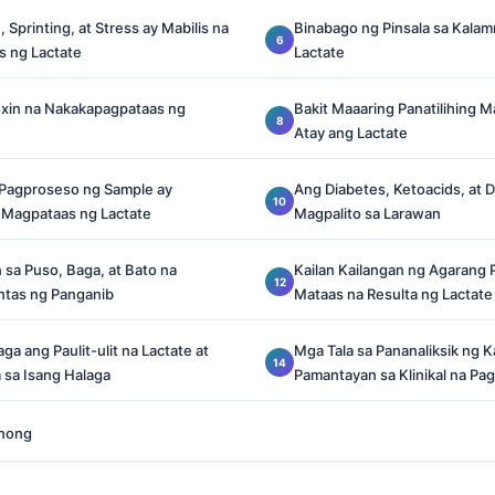
 Sprinting, at Stress ay Mabilis na
Binabago ng Pinsala sa Kala
 ng Lactate
Lactate
xin na Nakakapagpataas ng
Bakit Maaaring Panatilihing M
Atay ang Lactate
Pagproseso ng Sample ay
Ang Diabetes, Ketoacids, at 
 Magpataas ng Lactate
Magpalito sa Larawan
sa Puso, Baga, at Bato na
Kailan Kailangan ng Agarang 
tas ng Panganib
Mataas na Resulta ng Lactate
ga ang Paulit-ulit na Lactate at
Mga Tala sa Pananaliksik ng K
 sa Isang Halaga
Pamantayan sa Klinikal na Pa
anong