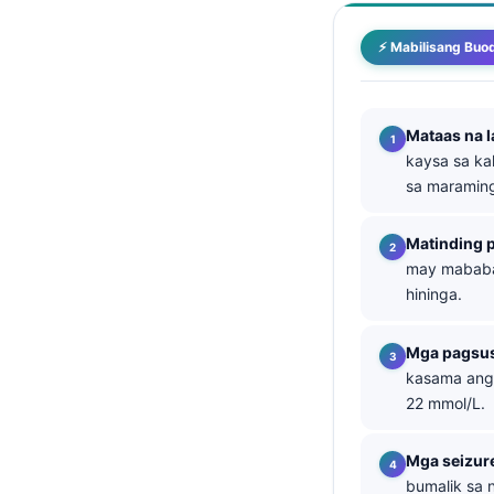
తెలుగు
⚡ Mabilisang Buo
मराठी
اردو
Mataas na l
বাংলা
kaysa sa ka
Shqip
sa maraming
Magyar
Matinding 
Slovenščina
may mababan
한국어
hininga.
Polski
Mga pagsusu
Lietuvių kalba
kasama ang
Русский
22 mmol/L.
ქართული
Mga seizure
Čeština
bumalik sa 