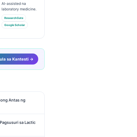
AI-assisted na
laboratory medicine.
ResearchGate
Google Scholar
la sa Kantesti →
adong Antas ng
agsusuri sa Lactic