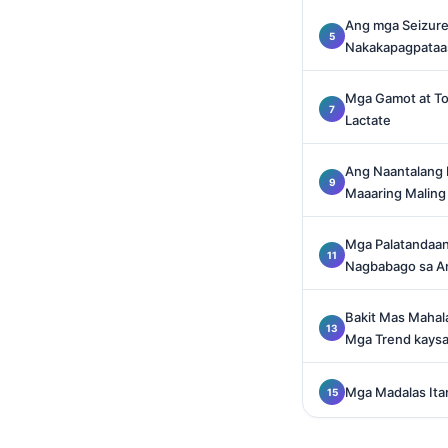
Català
Ang mga Seizure,
Nakakapagpataas
O‘zbekcha
Українська
Mga Gamot at To
አማርኛ
Lactate
Kiswahili
Ang Naantalang 
ភាសាខ្មែរ
Maaaring Maling
ဗမာစာ
Mga Palatandaan 
ไทย
Nagbabago sa An
Tiếng Việt
Bahasa Melayu
Bakit Mas Mahala
Mga Trend kaysa
മലയാളം
ಕನ್ನಡ
Mga Madalas It
ગુજરાતી
தமிழ்