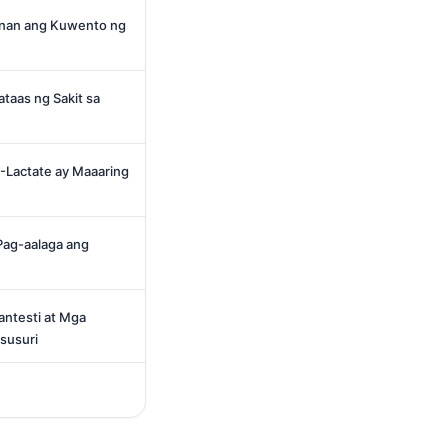
mnan ang Kuwento ng
ataas ng Sakit sa
D-Lactate ay Maaaring
Pag-aalaga ang
antesti at Mga
gsusuri