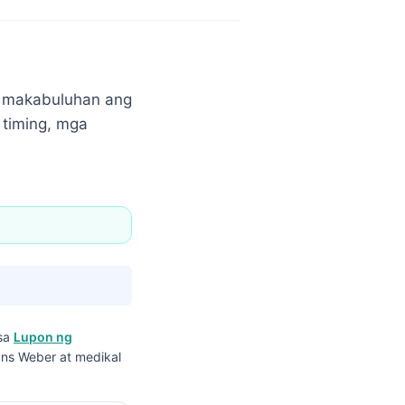
ng makabuluhan ang
 timing, mga
 sa
Lupon ng
ans Weber at medikal