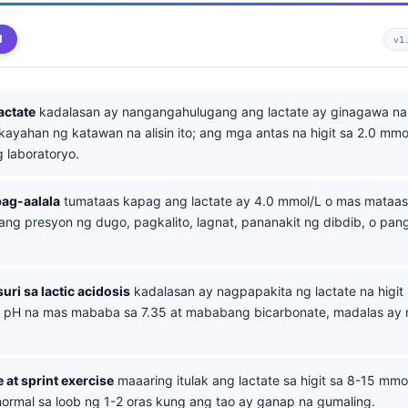
d
v1
actate
kadalasan ay nangangahulugang ang lactate ay ginagawa na
kayahan ng katawan na alisin ito; ang mga antas na higit sa 2.0 mm
 laboratoryo.
pag-aalala
tumataas kapag ang lactate ay 4.0 mmol/L o mas mataas,
g presyon ng dugo, pagkalito, lagnat, pananakit ng dibdib, o pa
ri sa lactic acidosis
kadalasan ay nagpapakita ng lactate na higit
 pH na mas mababa sa 7.35 at mababang bicarbonate, madalas ay
 at sprint exercise
maaaring itulak ang lactate sa higit sa 8-15 mmo
normal sa loob ng 1-2 oras kung ang tao ay ganap na gumaling.