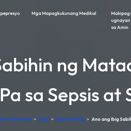
pepresyo
Mga Mapagkukunang Medikal
Makipag
ugnayan
sa Amin
Sabihin ng Mata
 Pa sa Sepsis at
ade in Germany
>
Blog
>
Mga artikulo
>
Ano ang Ibig Sabi