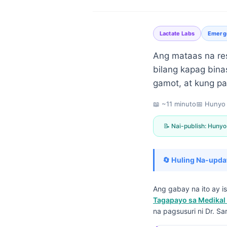
Lactate Labs
Emerg
Ang mataas na res
bilang kapag bina
gamot, at kung p
📖 ~11 minuto
📅
Hunyo 
📝 Nai-publish:
Hunyo
🔄 Huling Na-upda
Ang gabay na ito ay 
Tagapayo sa Medikal 
Norsk bokmål
na pagsusuri ni Dr. Sa
Ślōnskŏ gŏdka