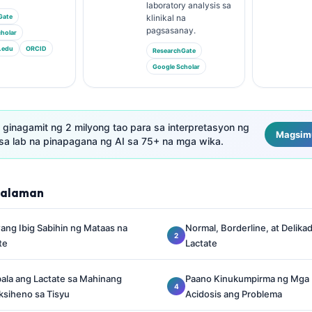
laboratory analysis sa
Gate
klinikal na
pagsasanay.
holar
.edu
ORCID
ResearchGate
Google Scholar
 ginagamit ng 2 milyong tao para sa interpretasyon ng
Magsimu
sa lab na pinapagana ng AI sa 75+ na mga wika.
lalaman
ang Ibig Sabihin ng Mataas na
Normal, Borderline, at Delik
te
Lactate
la ang Lactate sa Mahinang
Paano Kinukumpirma ng Mga P
ksiheno sa Tisyu
Acidosis ang Problema