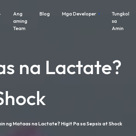
-
Ang
Blog
Mga Developer
Tungkol
aming
sa
Team
Amin
as na Lactate?
 Shock
hin ng Mataas na Lactate? Higit Pa sa Sepsis at Shock