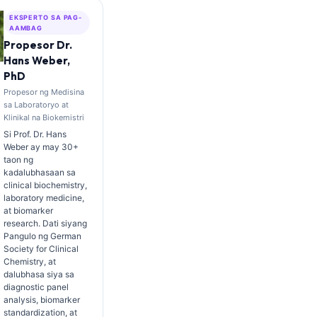
EKSPERTO SA PAG-
AAMBAG
Propesor Dr.
Hans Weber,
PhD
Propesor ng Medisina
sa Laboratoryo at
Klinikal na Biokemistri
Si Prof. Dr. Hans
Weber ay may 30+
taon ng
kadalubhasaan sa
clinical biochemistry,
laboratory medicine,
at biomarker
research. Dati siyang
Pangulo ng German
Society for Clinical
Chemistry, at
dalubhasa siya sa
diagnostic panel
analysis, biomarker
standardization, at