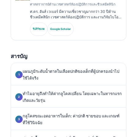
ศาสตราจารย์ด้านเวชศาสตร์ห้องปฏิบัติการและชีวเคมีคลินิก
ศ.ดร. ฮันส์ เวเบอร์ มีความเชี่ยวชาญมากกว่า 30 ปีด้าน
ชีวเคมีคลินิก เวชศาสตร์ห้องปฏิบัติการ และงานวิจัยไบโอ
มาร์กเกอร์ อดีตประธานของสมาคมเคมีคลินิกแห่งเยอรมนี
เขาเชี่ยวชาญด้านการวิเคราะห์ชุดตรวจเพื่อการวินิจฉัย
รีเสิร์ชเกต
Google Scholar
การมาตรฐานของไบโอมาร์กเกอร์ และเวชศาสตร์ห้อง
ปฏิบัติการที่ช่วยด้วย AI.
สารบัญ
แผนภูมิระดับน้ำตาลในเลือดปกติของเด็กที่ผู้ปกครองนำไป
ใช้ได้จริง
ทำไมอายุถึงทำให้ค่ากลูโคสเปลี่ยน โดยเฉพาะในทารกแรก
เกิดและวัยรุ่น
กลูโคสขณะอดอาหารในเด็ก: ค่าปกติ ชายขอบ และเกณฑ์
ที่ใช้วินิจฉัย