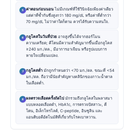
ค่าตอนก่อนนอน
ไม่มีเกณฑ์ที่ใช้วินิจฉัยเพียงค่าเดียว
แต่ค่าที่ซ้ำกันซึ่งสูงกว่า 180 mg/dL หรือค่าที่ต่ำกว่า
70 mg/dL ไม่ว่าค่าใดก็ตาม ควรได้รับความสนใจ.
กลูโคสในวันที่ป่วย
อาจสูงขึ้นได้จากฮอร์โมน
ความเครียด; คีโตนมีความสำคัญมากขึ้นเมื่อกลูโคส
≥240 มก./ดล., มีอาการอาเจียน หรือรูปแบบการ
หายใจเปลี่ยนแปลง.
กลูโคสต่ำ
มักถูกกำหนดว่า <70 มก./ดล. ขณะที่ <54
มก./ดล. ถือว่ามีนัยสำคัญทางคลินิกของภาวะน้ำตาล
ในเลือดต่ำ.
ผลตรวจเลือดครั้งถัดไป
มักรวมถึงกลูโคสในพลาสมา
แบบหลอดเลือดดำ, HbA1c, การตรวจปัสสาวะ, คี
โตน, อิเล็กโทรไลต์, C-peptide, อินซูลิน และ
แอนติบอดีอัตโนมัติที่เกี่ยวกับโรคเบาหวาน.