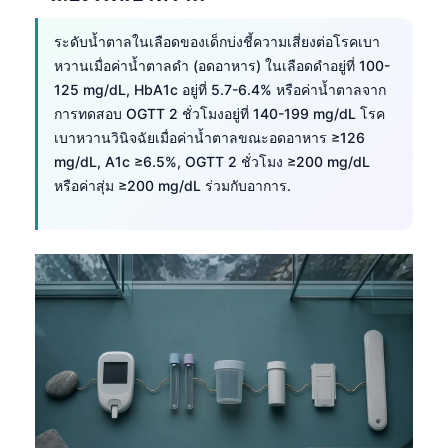
Català
ระดับน้ำตาลในเลือดของเด็กบ่งชี้ความเสี่ยงต่อโรคเบา
O‘zbekcha
หวานเมื่อค่าน้ำตาลดำ (อดอาหาร) ในเลือดดำอยู่ที่ 100-
Українська
125 mg/dL, HbA1c อยู่ที่ 5.7-6.4% หรือค่าน้ำตาลจาก
การทดสอบ OGTT 2 ชั่วโมงอยู่ที่ 140-199 mg/dL โรค
አማርኛ
เบาหวานวินิจฉัยเมื่อค่าน้ำตาลขณะอดอาหาร ≥126
Kiswahili
mg/dL, A1c ≥6.5%, OGTT 2 ชั่วโมง ≥200 mg/dL
ភាសាខ្មែរ
หรือค่าสุ่ม ≥200 mg/dL ร่วมกับอาการ.
ဗမာစာ
Tagalog
Tiếng Việt
Bahasa Melayu
മലയാളം
ಕನ್ನಡ
ગુજરાતી
தமிழ்