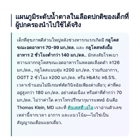
แผนภูมิระดับน้ำตาลในเลือดปกติของเด็กที่
ผู้ปกครองนำไปใช้ได้จริง
เด็กที่สุขภาพดีส่วนใหญ่หลังช่วงทารกแรกเกิดมี
กลูโคส
ขณะอดอาหาร 70-99 มก./ดล.
และ
กลูโคสหลังมื้อ
อาหาร 2 ชั่วโมงต่ำกว่า 140 มก./ดล.
. มักสงสัยโรคเบา
หวานจากกลูโคสขณะอดอาหารในหลอดเลือดดำ ≥126
มก./ดล., กลูโคสแบบสุ่ม ≥200 มก./ดล. ร่วมกับอาการ,
OGTT 2 ชั่วโมง ≥200 มก./ดล. หรือ HbA1c ≥6.5%.
เวลาเข้านอนไม่มีเกณฑ์ตัดวินิจฉัยเพียงค่าเดียว; ค่าที่คง
อยู่สูงกว่า 180 มก./ดล. อย่างต่อเนื่อง หรือค่าที่ต่ำกว่า 70
มก./ดล. ไม่ว่าค่าใด ควรโทรปรึกษากุมารแพทย์ ฉันคือ
Thomas Klein, MD และที่
คันเตสตี เอไอ
เราอ่านตัวเลข
เหล่านี้จากเวลา อาการ และแนวโน้ม—ไม่ใช่เป็น
สัญญาณเตือนแยกเดี่ยว.