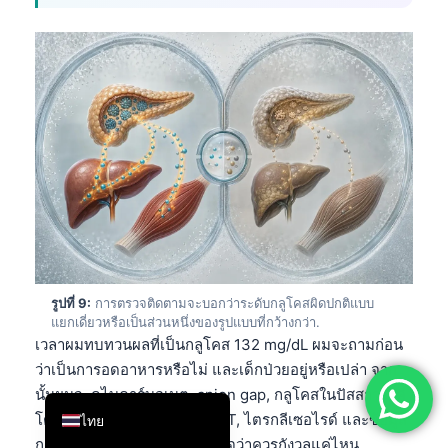
简体中文
Română
Türkçe
Ελληνικά
Português
Español
Italiano
עִבְרִית
Français
รูปที่ 9:
การตรวจติดตามจะบอกว่าระดับกลูโคสผิดปกติแบบ
العربية
แยกเดี่ยวหรือเป็นส่วนหนึ่งของรูปแบบที่กว้างกว่า.
เวลาผมทบทวนผลที่เป็นกลูโคส 132 mg/dL ผมจะถามก่อน
Deutsch
ว่าเป็นการอดอาหารหรือไม่ และเด็กป่วยอยู่หรือเปล่า จาก
English
นั้นผมจะดูไบคาร์บอเนต, anion gap, กลูโคสในปัสสาวะ, คี
โตนในปัสสาวะ, ครีเอตินีน, ALT, ไตรกลีเซอไรด์ และข้อมูล
ไทย
การเจริญเติบใจก่อนจะตัดสินใจว่าควรกังวลแค่ไหน.