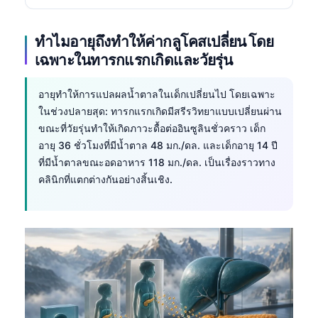
ทำไมอายุถึงทำให้ค่ากลูโคสเปลี่ยน โดย
เฉพาะในทารกแรกเกิดและวัยรุ่น
อายุทำให้การแปลผลน้ำตาลในเด็กเปลี่ยนไป โดยเฉพาะ
ในช่วงปลายสุด: ทารกแรกเกิดมีสรีรวิทยาแบบเปลี่ยนผ่าน
ขณะที่วัยรุ่นทำให้เกิดภาวะดื้อต่ออินซูลินชั่วคราว เด็ก
อายุ 36 ชั่วโมงที่มีน้ำตาล 48 มก./ดล. และเด็กอายุ 14 ปี
ที่มีน้ำตาลขณะอดอาหาร 118 มก./ดล. เป็นเรื่องราวทาง
คลินิกที่แตกต่างกันอย่างสิ้นเชิง.