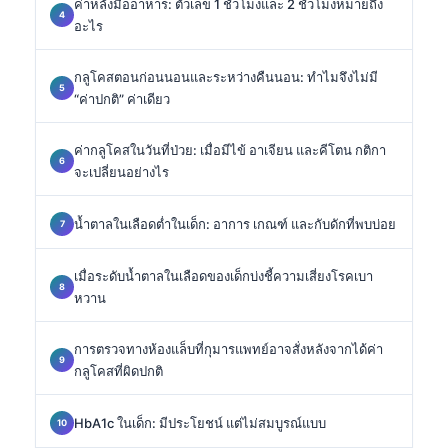
ค่าหลังมื้ออาหาร: ตัวเลข 1 ชั่วโมงและ 2 ชั่วโมงหมายถึง
อะไร
กลูโคสตอนก่อนนอนและระหว่างคืนนอน: ทำไมจึงไม่มี
“ค่าปกติ” ค่าเดียว
ค่ากลูโคสในวันที่ป่วย: เมื่อมีไข้ อาเจียน และคีโตน กติกา
จะเปลี่ยนอย่างไร
น้ำตาลในเลือดต่ำในเด็ก: อาการ เกณฑ์ และกับดักที่พบบ่อย
เมื่อระดับน้ำตาลในเลือดของเด็กบ่งชี้ความเสี่ยงโรคเบา
หวาน
การตรวจทางห้องแล็บที่กุมารแพทย์อาจสั่งหลังจากได้ค่า
กลูโคสที่ผิดปกติ
HbA1c ในเด็ก: มีประโยชน์ แต่ไม่สมบูรณ์แบบ