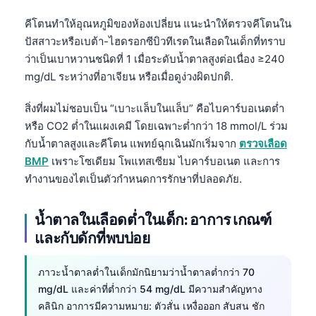
คีโตนทำให้อุณหภูมิของห้องเปลี่ยน แนะนำให้ตรวจคีโตนใน
ปัสสาวะหรือเบต้า-ไฮดรอกซีบิวทีเรตในเลือดในเด็กที่ทราบ
ว่าเป็นเบาหวานชนิดที่ 1 เมื่อระดับน้ำตาลสูงต่อเนื่อง ≥240
mg/dL ระหว่างที่อาเจียน หรือเมื่อดูง่วงผิดปกติ.
สิ่งที่ผมไม่ชอบเป็น “เบาะแล็บในแล็บ” คือไบคาร์บอเนตต่ำ
หรือ CO2 ต่ำในแผงเคมี โดยเฉพาะต่ำกว่า 18 mmol/L ร่วม
กับน้ำตาลสูงและคีโตน แพทย์ฉุกเฉินมักเริ่มจาก
ตรวจเลือด
BMP
เพราะโซเดียม โพแทสเซียม ไบคาร์บอเนต และการ
ทำงานของไตเป็นตัวกำหนดการรักษาที่ปลอดภัย.
น้ำตาลในเลือดต่ำในเด็ก: อาการ เกณฑ์
และกับดักที่พบบ่อย
ภาวะน้ำตาลต่ำในเด็กมักนิยามว่าน้ำตาลต่ำกว่า 70
Norsk bokmål
mg/dL และค่าที่ต่ำกว่า 54 mg/dL มีความสำคัญทาง
คลินิก อาการมีความหมาย: ตัวสั่น เหงื่อออก สับสน ชัก
Ślōnskŏ gŏdka