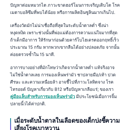
Gàidhlig
ปัญหาต่อมหมวกไต ภาวะขาดฮอร์โมนการเจริญเติบโต โรค
Euskara
เมตาบอลิซึมที่พบได้น้อย หรือการผลิตอินซูลินมากเกินไป.
Македонски јазик
เครื่องวัดมักไม่น่าเชื่อถือที่สุดในระดับน้ำตาลต่ำ ซึ่งน่า
Latviešu valoda
หงุดหงิด เพราะช่วงนั้นที่พ่อแม่ต้องการความแน่ใจมากที่สุด
Galego
ถ้าเด็กมีอาการ ให้รักษาก่อนด้วยคาร์โบไฮเดรตออกฤทธิ์เร็ว
ประมาณ 15 กรัม หากพวกเขากลืนได้อย่างปลอดภัย จากนั้น
অসমীয়া
ค่อยตรวจซ้ำใน 15 นาที.
සිංහල
อาการบางอย่างที่มักโทษว่าเกิดจากน้ำตาลต่ำ แท้จริงอาจ
سنڌي
ไม่ใช่น้ำตาลเลย การมองเห็นพร่ามัว ชาปลายมือ/เท้า ปวด
پښتو
ศีรษะ และความเหนื่อยล้า อาจชี้ไปที่ภาวะโลหิตจาง โรค
ไทรอยด์ ปัญหาเกี่ยวกับ B12 หรือปัญหาเกลือแร่; ของเรา
Slovenčina
คู่มือแล็บสำหรับการมองเห็นพร่ามัว
มีประโยชน์เมื่อการจิ้ม
ปลายนิ้วได้ค่าปกติ.
Hrvatski
Suomi
เมื่อระดับน้ำตาลในเลือดของเด็กบ่งชี้ความ
Қазақ тілі
เสี่ยงโรคเบาหวาน