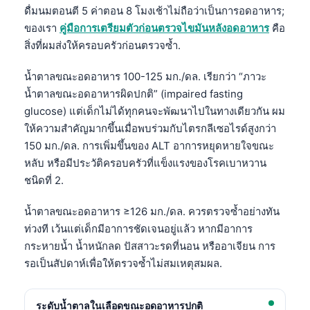
ดื่มนมตอนตี 5 ค่าตอน 8 โมงเช้าไม่ถือว่าเป็นการอดอาหาร;
ของเรา
คู่มือการเตรียมตัวก่อนตรวจไขมันหลังอดอาหาร
คือ
สิ่งที่ผมส่งให้ครอบครัวก่อนตรวจซ้ำ.
น้ำตาลขณะอดอาหาร 100-125 มก./ดล. เรียกว่า “ภาวะ
น้ำตาลขณะอดอาหารผิดปกติ” (impaired fasting
glucose) แต่เด็กไม่ได้ทุกคนจะพัฒนาไปในทางเดียวกัน ผม
ให้ความสำคัญมากขึ้นเมื่อพบร่วมกับไตรกลีเซอไรด์สูงกว่า
150 มก./ดล. การเพิ่มขึ้นของ ALT อาการหยุดหายใจขณะ
หลับ หรือมีประวัติครอบครัวที่แข็งแรงของโรคเบาหวาน
ชนิดที่ 2.
น้ำตาลขณะอดอาหาร ≥126 มก./ดล. ควรตรวจซ้ำอย่างทัน
ท่วงที เว้นแต่เด็กมีอาการชัดเจนอยู่แล้ว หากมีอาการ
กระหายน้ำ น้ำหนักลด ปัสสาวะรดที่นอน หรืออาเจียน การ
รอเป็นสัปดาห์เพื่อให้ตรวจซ้ำไม่สมเหตุสมผล.
ระดับน้ำตาลในเลือดขณะอดอาหารปกติ