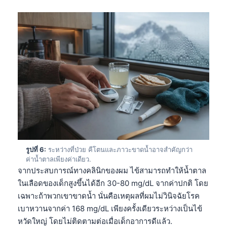
รูปที่ 6:
ระหว่างที่ป่วย คีโตนและภาวะขาดน้ำอาจสำคัญกว่า
ค่าน้ำตาลเพียงค่าเดียว.
จากประสบการณ์ทางคลินิกของผม ไข้สามารถทำให้น้ำตาล
ในเลือดของเด็กสูงขึ้นได้อีก 30-80 mg/dL จากค่าปกติ โดย
เฉพาะถ้าพวกเขาขาดน้ำ นั่นคือเหตุผลที่ผมไม่วินิจฉัยโรค
เบาหวานจากค่า 168 mg/dL เพียงครั้งเดียวระหว่างเป็นไข้
หวัดใหญ่ โดยไม่ติดตามต่อเมื่อเด็กอาการดีแล้ว.