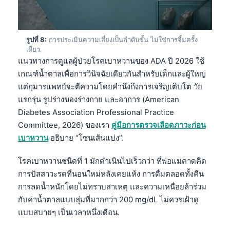
తెలుగు
मराठी
รูปที่ 8:
การประเมินความเสี่ยงเป็นลำดับขั้น ไม่ใช่การจิ้มครั้ง
اردو
เดียว.
แนวทางการดูแลผู้ป่วยโรคเบาหวานของ ADA ปี 2026 ใช้
বাংলা
เกณฑ์น้ำตาลเพื่อการวินิจฉัยเดียวกันสำหรับเด็กและผู้ใหญ่
Shqip
แต่กุมารแพทย์จะตีความโดยคำนึงถึงการเจริญเติบโต วัย
แรกรุ่น รูปร่างของร่างกาย และอาการ (American
Magyar
Diabetes Association Professional Practice
Slovenščina
Committee, 2026) ของเรา
คู่มือการตรวจเลือดภาวะก่อน
한국어
เบาหวาน
อธิบาย “โซนเส้นแบ่ง”.
Polski
โรคเบาหวานชนิดที่ 1 มักดำเนินไปเร็วกว่า ที่พ่อแม่คาดคิด
Lietuvių kalba
การปัสสาวะรดที่นอนใหม่หลังเคยแห้ง การดื่มตลอดทั้งคืน
Русский
การลดน้ำหนักโดยไม่ทราบสาเหตุ และความเหนื่อยล้าร่วม
กับค่าน้ำตาลแบบสุ่มที่มากกว่า 200 mg/dL ไม่ควรเฝ้าดู
ქართული
แบบสบายๆ เป็นเวลาหนึ่งเดือน.
Čeština