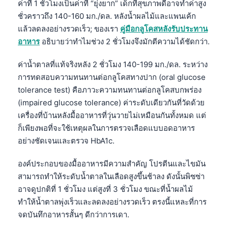
ค่าที่ 1 ชั่วโมงเป็นค่าที่ “ยุ่งยาก” เด็กที่สุขภาพดีอาจทำค่าสูง
ชั่วคราวถึง 140-160 มก./ดล. หลังน้ำผลไม้และแพนเค้ก
แล้วลดลงอย่างรวดเร็ว; ของเรา
คู่มือกลูโคสหลังรับประทาน
อาหาร
อธิบายว่าทำไมช่วง 2 ชั่วโมงจึงมักตีความได้ชัดกว่า.
ค่าน้ำตาลที่แท้จริงหลัง 2 ชั่วโมง 140-199 มก./ดล. ระหว่าง
การทดสอบความทนทานต่อกลูโคสทางปาก (oral glucose
tolerance test) คือภาวะความทนทานต่อกลูโคสบกพร่อง
(impaired glucose tolerance) ค่าระดับเดียวกันที่วัดด้วย
เครื่องที่บ้านหลังมื้ออาหารที่วุ่นวายไม่เหมือนกันทั้งหมด แต่
ก็เพียงพอที่จะใช้เหตุผลในการตรวจเลือดแบบอดอาหาร
อย่างชัดเจนและตรวจ HbA1c.
องค์ประกอบของมื้ออาหารมีความสำคัญ โปรตีนและไขมัน
สามารถทำให้ระดับน้ำตาลในเลือดสูงขึ้นช้าลง ดังนั้นพิซซ่า
อาจดูปกติที่ 1 ชั่วโมง แต่สูงที่ 3 ชั่วโมง ขณะที่น้ำผลไม้
ทำให้น้ำตาลพุ่งเร็วและลดลงอย่างรวดเร็ว ตรงนี้แหละที่การ
จดบันทึกอาหารสั้นๆ ดีกว่าการเดา.