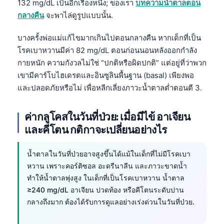
132 mg/dL เป็นอีกเรื่องหนึ่ง; ของเรา
บทความน้ำตาลตอน
กลางคืน
จะพาไล่ดูรูปแบบนั้น.
บางครั้งพ่อแม่แก้ไขมากเกินไปตอนกลางคืน หากเด็กที่เป็น
โรคเบาหวานมีค่า 82 mg/dL ตอนก่อนนอนหลังออกกำลัง
กายหนัก ความกังวลไม่ใช่ “ปกติหรือผิดปกติ” แต่อยู่ที่ว่าพวก
เขามีคาร์โบไฮเดรตและอินซูลินพื้นฐาน (basal) เพียงพอ
และปลอดภัยหรือไม่ เพื่อหลีกเลี่ยงภาวะน้ำตาลต่ำตอนตี 3.
ค่ากลูโคสในวันที่ป่วย: เมื่อมีไข้ อาเจียน
และคีโตน กติกาจะเปลี่ยนอย่างไร
น้ำตาลในวันที่ป่วยอาจสูงขึ้นได้แม้ในเด็กที่ไม่มีโรคเบา
หวาน เพราะคอร์ติซอล อะดรีนาลีน และภาวะขาดน้ำ
ทำให้น้ำตาลพุ่งสูง ในเด็กที่เป็นโรคเบาหวาน น้ำตาล
≥240 mg/dL อาเจียน ปวดท้อง หรือคีโตนระดับปาน
กลางถึงมาก ต้องได้รับการดูแลอย่างเร่งด่วนในวันที่ป่วย.