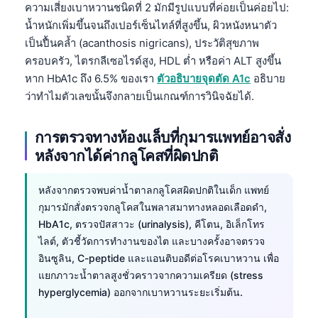
ความเสี่ยงเบาหวานชนิดที่ 2 มักมีรูปแบบที่ค่อยเป็นค่อยไป:
日本語
น้ำหนักเพิ่มขึ้นจนถึงเปอร์เซ็นไทล์ที่สูงขึ้น, ผิวหนังหนาตัว
Eesti
เป็นปื้นคล้ำ (acanthosis nigricans), ประวัติสุขภาพ
Azərbaycan dili
ครอบครัว, ไตรกลีเซอไรด์สูง, HDL ต่ำ หรือค่า ALT สูงขึ้น
Bosanski
หาก HbA1c ถึง 6.5% ของเรา
ตัวอธิบายจุดตัด A1c
อธิบาย
ว่าทำไมตัวเลขนั้นจึงกลายเป็นเกณฑ์การวินิจฉัยได้.
Svenska
Српски језик
การตรวจทางห้องแล็บที่กุมารแพทย์อาจสั่ง
Íslenska
หลังจากได้ค่ากลูโคสที่ผิดปกติ
Հայերեն
หลังจากตรวจพบค่าน้ำตาลกลูโคสผิดปกติในเด็ก แพทย์
Bahasa Indonesia
กุมารมักสั่งตรวจกลูโคสในพลาสมาทางหลอดเลือดดำ,
हिन्दी
HbA1c, ตรวจปัสสาวะ (urinalysis), คีโตน, อิเล็กโทร
ไลต์, ตัวชี้วัดการทำงานของไต และบางครั้งอาจตรวจ
Nederlands
อินซูลิน, C-peptide และแอนติบอดีต่อโรคเบาหวาน เพื่อ
Dansk
แยกภาวะน้ำตาลสูงชั่วคราวจากความเครียด (stress
Български
hyperglycemia) ออกจากเบาหวานระยะเริ่มต้น.
فارسی