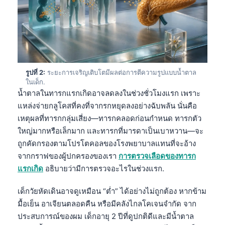
รูปที่ 2:
ระยะการเจริญเติบโตมีผลต่อการตีความรูปแบบน้ำตาล
ในเด็ก.
น้ำตาลในทารกแรกเกิดอาจลดลงในช่วงชั่วโมงแรก เพราะ
แหล่งจ่ายกลูโคสที่คงที่จากรกหยุดลงอย่างฉับพลัน นั่นคือ
เหตุผลที่ทารกกลุ่มเสี่ยง—ทารกคลอดก่อนกำหนด ทารกตัว
ใหญ่มากหรือเล็กมาก และทารกที่มารดาเป็นเบาหวาน—จะ
ถูกคัดกรองตามโปรโตคอลของโรงพยาบาลแทนที่จะอ้าง
จากกราฟของผู้ปกครองของเรา
การตรวจเลือดของทารก
แรกเกิด
อธิบายว่ามีการตรวจอะไรในช่วงแรก.
เด็กวัยหัดเดินอาจดูเหมือน “ต่ำ” ได้อย่างไม่ถูกต้อง หากข้าม
มื้อเย็น อาเจียนตลอดคืน หรือมีคลังไกลโคเจนจำกัด จาก
ประสบการณ์ของผม เด็กอายุ 2 ปีที่ดูปกติดีและมีน้ำตาล