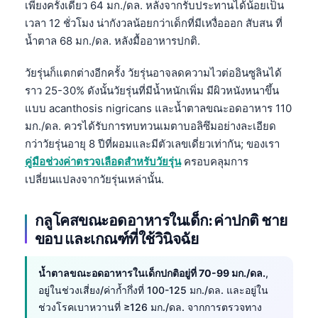
เพียงครั้งเดียว 64 มก./ดล. หลังจากรับประทานได้น้อยเป็น
เวลา 12 ชั่วโมง น่ากังวลน้อยกว่าเด็กที่มีเหงื่อออก สับสน ที่
น้ำตาล 68 มก./ดล. หลังมื้ออาหารปกติ.
วัยรุ่นก็แตกต่างอีกครั้ง วัยรุ่นอาจลดความไวต่ออินซูลินได้
ราว 25-30% ดังนั้นวัยรุ่นที่มีน้ำหนักเพิ่ม มีผิวหนังหนาขึ้น
แบบ acanthosis nigricans และน้ำตาลขณะอดอาหาร 110
มก./ดล. ควรได้รับการทบทวนเมตาบอลิซึมอย่างละเอียด
กว่าวัยรุ่นอายุ 8 ปีที่ผอมและมีตัวเลขเดี่ยวเท่ากัน; ของเรา
คู่มือช่วงค่าตรวจเลือดสำหรับวัยรุ่น
ครอบคลุมการ
เปลี่ยนแปลงจากวัยรุ่นเหล่านั้น.
กลูโคสขณะอดอาหารในเด็ก: ค่าปกติ ชาย
ขอบ และเกณฑ์ที่ใช้วินิจฉัย
น้ำตาลขณะอดอาหารในเด็กปกติอยู่ที่ 70-99 มก./ดล.
,
อยู่ในช่วงเสี่ยง/ค่าก้ำกึ่งที่ 100-125 มก./ดล. และอยู่ใน
ช่วงโรคเบาหวานที่ ≥126 มก./ดล. จากการตรวจทาง