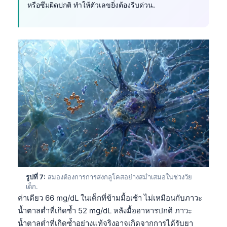
หรือซึมผิดปกติ ทำให้ตัวเลขยิ่งต้องรีบด่วน.
Frysk
Esperanto
Беларуская мова
Татар теле
Кыргызча
ئۇيغۇرچە
Cebuano
Basa Jawa
ພາສາລາວ
Монгол
รูปที่ 7:
สมองต้องการการส่งกลูโคสอย่างสม่ำเสมอในช่วงวัย
Afrikaans
เด็ก.
العربية المغربية
ค่าเดียว 66 mg/dL ในเด็กที่ข้ามมื้อเช้า ไม่เหมือนกับภาวะ
น้ำตาลต่ำที่เกิดซ้ำ 52 mg/dL หลังมื้ออาหารปกติ ภาวะ
Occitan
น้ำตาลต่ำที่เกิดซ้ำอย่างแท้จริงอาจเกิดจากการได้รับยา