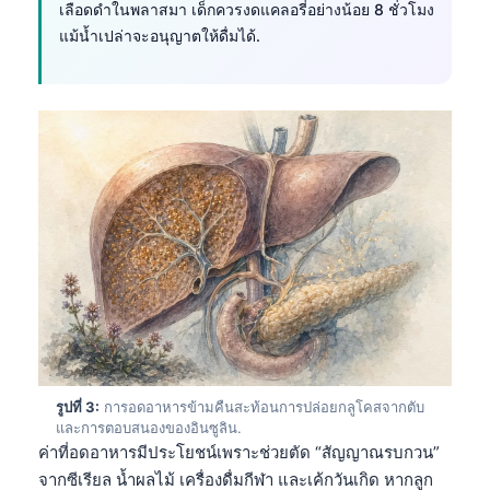
เลือดดำในพลาสมา เด็กควรงดแคลอรี่อย่างน้อย 8 ชั่วโมง
แม้น้ำเปล่าจะอนุญาตให้ดื่มได้.
รูปที่ 3:
การอดอาหารข้ามคืนสะท้อนการปล่อยกลูโคสจากตับ
และการตอบสนองของอินซูลิน.
ค่าที่อดอาหารมีประโยชน์เพราะช่วยตัด “สัญญาณรบกวน”
จากซีเรียล น้ำผลไม้ เครื่องดื่มกีฬา และเค้กวันเกิด หากลูก