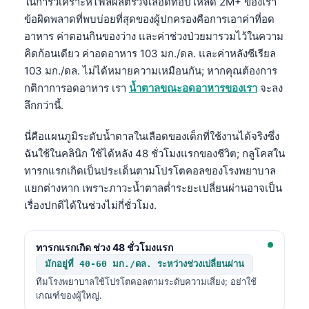
ในการวิเคราะห์ไฟล์ผลตรวจเลือดที่อัปโหลด 2M+ ของเรา
ข้อผิดพลาดที่พบบ่อยที่สุดของผู้ปกครองคือการเอาค่าที่อด
อาหาร ค่าตอนกินของว่าง และค่าช่วงป่วยมารวมไว้ในความ
คิดก้อนเดียว ค่าอดอาหาร 103 มก./ดล. และค่าหลังซีเรียล
103 มก./ดล. ไม่ได้หมายความเหมือนกัน; หากคุณต้องการ
กติกาการอดอาหาร เรา
น้ำตาลขณะอดอาหารของเรา
จะลง
ลึกกว่านี้.
นี่คือแผนภูมิระดับน้ำตาลในเลือดของเด็กที่ใช้งานได้จริงซึ่ง
ฉันใช้ในคลินิก ใช้ได้หลัง 48 ชั่วโมงแรกของชีวิต; กลูโคสใน
ทารกแรกเกิดเป็นประเด็นตามโปรโตคอลของโรงพยาบาล
แยกต่างหาก เพราะภาวะน้ำตาลต่ำระยะเปลี่ยนผ่านอาจเป็น
เรื่องปกติได้ในช่วงไม่กี่ชั่วโมง.
ทารกแรกเกิด ช่วง 48 ชั่วโมงแรก
มักอยู่ที่ 40-60 มก./ดล. ระหว่างช่วงเปลี่ยนผ่าน
ทีมโรงพยาบาลใช้โปรโตคอลตามระดับความเสี่ยง; อย่าใช้
เกณฑ์ของผู้ใหญ่.