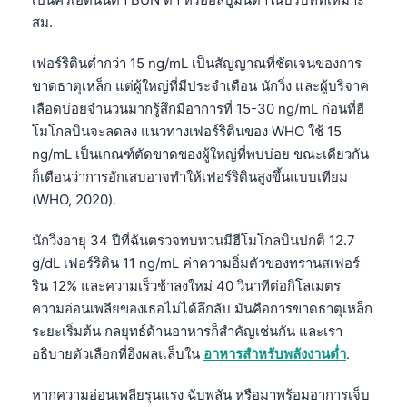
สม.
เฟอร์ริตินต่ำกว่า 15 ng/mL เป็นสัญญาณที่ชัดเจนของการ
ขาดธาตุเหล็ก แต่ผู้ใหญ่ที่มีประจำเดือน นักวิ่ง และผู้บริจาค
เลือดบ่อยจำนวนมากรู้สึกมีอาการที่ 15-30 ng/mL ก่อนที่ฮี
โมโกลบินจะลดลง แนวทางเฟอร์ริตินของ WHO ใช้ 15
ng/mL เป็นเกณฑ์ตัดขาดของผู้ใหญ่ที่พบบ่อย ขณะเดียวกัน
ก็เตือนว่าการอักเสบอาจทำให้เฟอร์ริตินสูงขึ้นแบบเทียม
(WHO, 2020).
นักวิ่งอายุ 34 ปีที่ฉันตรวจทบทวนมีฮีโมโกลบินปกติ 12.7
g/dL เฟอร์ริติน 11 ng/mL ค่าความอิ่มตัวของทรานสเฟอร์
ริน 12% และความเร็วช้าลงใหม่ 40 วินาทีต่อกิโลเมตร
ความอ่อนเพลียของเธอไม่ได้ลึกลับ มันคือการขาดธาตุเหล็ก
ระยะเริ่มต้น กลยุทธ์ด้านอาหารก็สำคัญเช่นกัน และเรา
อธิบายตัวเลือกที่อิงผลแล็บใน
อาหารสำหรับพลังงานต่ำ
.
หากความอ่อนเพลียรุนแรง ฉับพลัน หรือมาพร้อมอาการเจ็บ