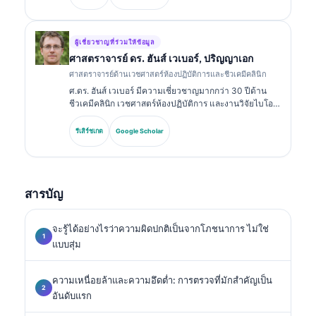
และได้ตีพิมพ์อย่างกว้างขวางเกี่ยวกับชุดตรวจไบโอมาร์ก
เกอร์และการวิเคราะห์ในทางปฏิบัติทางคลินิก.
ผู้เชี่ยวชาญที่ร่วมให้ข้อมูล
ศาสตราจารย์ ดร. ฮันส์ เวเบอร์, ปริญญาเอก
ศาสตราจารย์ด้านเวชศาสตร์ห้องปฏิบัติการและชีวเคมีคลินิก
ศ.ดร. ฮันส์ เวเบอร์ มีความเชี่ยวชาญมากกว่า 30 ปีด้าน
ชีวเคมีคลินิก เวชศาสตร์ห้องปฏิบัติการ และงานวิจัยไบโอ
มาร์กเกอร์ อดีตประธานของสมาคมเคมีคลินิกแห่งเยอรมนี
เขาเชี่ยวชาญด้านการวิเคราะห์ชุดตรวจเพื่อการวินิจฉัย
รีเสิร์ชเกต
Google Scholar
การมาตรฐานของไบโอมาร์กเกอร์ และเวชศาสตร์ห้อง
ปฏิบัติการที่ช่วยด้วย AI.
สารบัญ
จะรู้ได้อย่างไรว่าความผิดปกติเป็นจากโภชนาการ ไม่ใช่
แบบสุ่ม
ความเหนื่อยล้าและความอึดต่ำ: การตรวจที่มักสำคัญเป็น
อันดับแรก