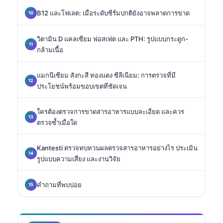
B12 และโฟเลต: เมื่อระดับซีรั่มปกติยังอาจพลาดการขาด
วิตามิน D แคลเซียม ฟอสเฟต และ PTH: รูปแบบกระดูก-
กล้ามเนื้อ
แมกนีเซียม สังกะสี ทองแดง ซีลีเนียม: การตรวจที่มี
ประโยชน์พร้อมขอบเขตที่ชัดเจน
ใครต้องตรวจการขาดสารอาหารแบบละเอียด และควร
ตรวจซ้ำเมื่อใด
Kantesti ตรวจทบทวนผลตรวจสารอาหารอย่างไร ประเมิน
รูปแบบความเสี่ยง และงานวิจัย
คำถามที่พบบ่อย