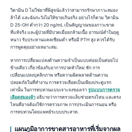
Frysk
วิตามิน D ไม่ใช่ยาที่พิสูจน์แล้วว่าสามารถรักษาภาวะสมอง
Esperanto
ล้าได้ และฉันระวังไม่ให้ขายเกินจริง อย่างไรก็ตาม วิตามิน
D 25-OH ต่ำกว่า 20 ng/mL เป็นสัญญาณของภาวะขาด
Беларуская мова
ที่แท้จริง และผู้ป่วยที่มีปวดเมื่อยกล้ามเนื้อ อารมณ์ต่ำในฤดู
Татар теле
หนาว รับประทานแคลเซียมต่ำ หรือมี PTH สูง ควรได้รับ
Кыргызча
การพูดคุยอย่างเหมาะสม.
ئۇيغۇرچە
หากการเปลี่ยนแปลงด้านความจำเป็นแบบค่อยเป็นค่อยไป
Cebuano
ข้างเดียว เกี่ยวข้องกับอาการปวดหัวใหม่ ชัก การ
Basa Jawa
เปลี่ยนแปลงบุคลิกภาพ หรือความผิดพลาดด้านความ
ปลอดภัยในที่ทำงาน การตรวจเลือดเป็นเพียงประตูแรก
ພາສາລາວ
เท่านั้น ในการทบทวนแบบเจาะจงของเรา
รูปแบบการตรวจ
Монгол
เลือดสมองล้า
อธิบายว่าการตรวจแล็บช่วยตรงไหน และตรง
Afrikaans
ไหนที่อาจต้องใช้การตรวจภาพ การประเมินการนอน หรือ
การทบทวนโดยแพทย์ระบบประสาท.
العربية المغربية
Occitan
แผนภูมิอาการขาดสารอาหารที่เริ่มจากผล