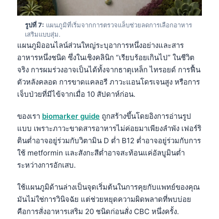
Català
O‘zbekcha
รูปที่ 7:
แผนภูมิที่เริ่มจากการตรวจแล็บช่วยลดการเลือกอาหาร
เสริมแบบสุ่ม.
Українська
แผนภูมิออนไลน์ส่วนใหญ่ระบุอาการหนึ่งอย่างและสาร
አማርኛ
อาหารหนึ่งชนิด ซึ่งในเชิงคลินิก “เรียบร้อยเกินไป” ในชีวิต
จริง การผมร่วงอาจเป็นได้ทั้งจากธาตุเหล็ก ไทรอยด์ การฟื้น
Kiswahili
ตัวหลังคลอด การขาดแคลอรี ภาวะแอนโดรเจนสูง หรือการ
ភាសាខ្មែរ
เจ็บป่วยที่มีไข้จากเมื่อ 10 สัปดาห์ก่อน.
ဗမာစာ
ของเรา
biomarker guide
ถูกสร้างขึ้นโดยอิงการอ่านรูป
Tagalog
แบบ เพราะภาวะขาดสารอาหารไม่ค่อยมาเพียงลำพัง เฟอร์ริ
Tiếng Việt
ตินต่ำอาจอยู่ร่วมกับวิตามิน D ต่ำ B12 ต่ำอาจอยู่ร่วมกับการ
ใช้ metformin และสังกะสีต่ำอาจสะท้อนแค่อัลบูมินต่ำ
Bahasa Melayu
ระหว่างการอักเสบ.
മലയാളം
ಕನ್ನಡ
ใช้แผนภูมิด้านล่างเป็นจุดเริ่มต้นในการคุยกับแพทย์ของคุณ
มันไม่ใช่การวินิจฉัย แต่ช่วยหยุดความผิดพลาดที่พบบ่อย
ગુજરાતી
คือการสั่งอาหารเสริม 20 ชนิดก่อนสั่ง CBC หนึ่งครั้ง.
தமிழ்