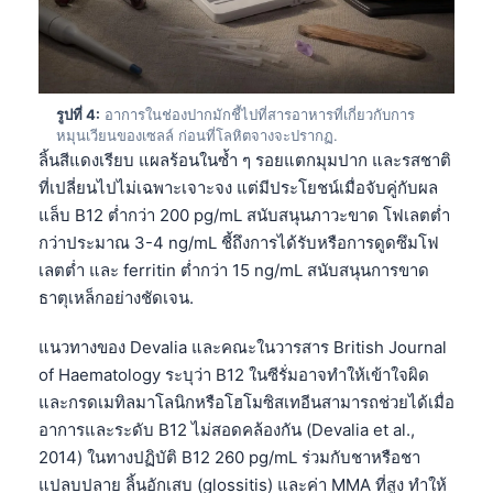
รูปที่ 4:
อาการในช่องปากมักชี้ไปที่สารอาหารที่เกี่ยวกับการ
หมุนเวียนของเซลล์ ก่อนที่โลหิตจางจะปรากฏ.
ลิ้นสีแดงเรียบ แผลร้อนในซ้ำ ๆ รอยแตกมุมปาก และรสชาติ
ที่เปลี่ยนไปไม่เฉพาะเจาะจง แต่มีประโยชน์เมื่อจับคู่กับผล
แล็บ B12 ต่ำกว่า 200 pg/mL สนับสนุนภาวะขาด โฟเลตต่ำ
กว่าประมาณ 3-4 ng/mL ชี้ถึงการได้รับหรือการดูดซึมโฟ
เลตต่ำ และ ferritin ต่ำกว่า 15 ng/mL สนับสนุนการขาด
ธาตุเหล็กอย่างชัดเจน.
แนวทางของ Devalia และคณะในวารสาร British Journal
of Haematology ระบุว่า B12 ในซีรั่มอาจทำให้เข้าใจผิด
และกรดเมทิลมาโลนิกหรือโฮโมซิสเทอีนสามารถช่วยได้เมื่อ
อาการและระดับ B12 ไม่สอดคล้องกัน (Devalia et al.,
2014) ในทางปฏิบัติ B12 260 pg/mL ร่วมกับชาหรือชา
แปลบปลาย ลิ้นอักเสบ (glossitis) และค่า MMA ที่สูง ทำให้