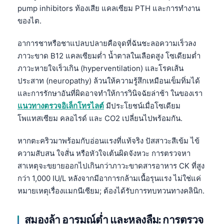
pump inhibitors ท้องเสีย แคลเซียม PTH และการทำงาน
ของไต.
อาการชาหรือชาแปลบปลายคือจุดที่ฉันชะลอความเร็วลง
ภาวะขาด B12 แคลเซียมต่ำ น้ำตาลในเลือดสูง โซเดียมต่ำ
ภาวะหายใจเร็วเกิน (hyperventilation) และโรคเส้น
ประสาท (neuropathy) ล้วนให้ความรู้สึกเหมือนเข็มทิ่มได้
และการรักษาอันที่ผิดอาจทำให้การวินิจฉัยล่าช้า ในของเรา
แนวทางตรวจอิเล็กโทรไลต์
มีประโยชน์เมื่อโซเดียม
โพแทสเซียม คลอไรด์ และ CO2 เปลี่ยนไปพร้อมกัน.
หากตะคริวมาพร้อมกับอ่อนแรงที่แท้จริง ปัสสาวะสีเข้ม ไข้
ความสับสน ใจสั่น หรือหัวใจเต้นผิดจังหวะ การตรวจหา
สาเหตุจะขยายออกไปเกินกว่าภาวะขาดสารอาหาร CK ที่สูง
กว่า 1,000 IU/L หลังจากมีอาการกล้ามเนื้อรุนแรง ไม่ใช่แค่
หมายเหตุเรื่องแมกนีเซียม; ต้องได้รับการทบทวนทางคลินิก.
สมองล้า อารมณ์ต่ำ และหลงลืม: การตรวจ