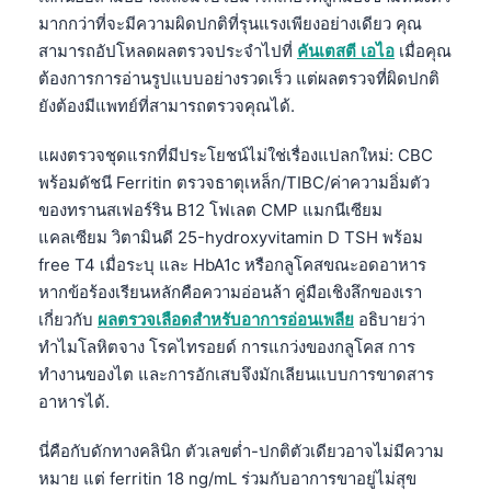
มากกว่าที่จะมีความผิดปกติที่รุนแรงเพียงอย่างเดียว คุณ
สามารถอัปโหลดผลตรวจประจำไปที่
คันเตสตี เอไอ
เมื่อคุณ
ต้องการการอ่านรูปแบบอย่างรวดเร็ว แต่ผลตรวจที่ผิดปกติ
ยังต้องมีแพทย์ที่สามารถตรวจคุณได้.
แผงตรวจชุดแรกที่มีประโยชน์ไม่ใช่เรื่องแปลกใหม่: CBC
พร้อมดัชนี Ferritin ตรวจธาตุเหล็ก/TIBC/ค่าความอิ่มตัว
ของทรานสเฟอร์ริน B12 โฟเลต CMP แมกนีเซียม
แคลเซียม วิตามินดี 25-hydroxyvitamin D TSH พร้อม
free T4 เมื่อระบุ และ HbA1c หรือกลูโคสขณะอดอาหาร
หากข้อร้องเรียนหลักคือความอ่อนล้า คู่มือเชิงลึกของเรา
เกี่ยวกับ
ผลตรวจเลือดสำหรับอาการอ่อนเพลีย
อธิบายว่า
ทำไมโลหิตจาง โรคไทรอยด์ การแกว่งของกลูโคส การ
ทำงานของไต และการอักเสบจึงมักเลียนแบบการขาดสาร
อาหารได้.
นี่คือกับดักทางคลินิก ตัวเลขต่ำ-ปกติตัวเดียวอาจไม่มีความ
หมาย แต่ ferritin 18 ng/mL ร่วมกับอาการขาอยู่ไม่สุข