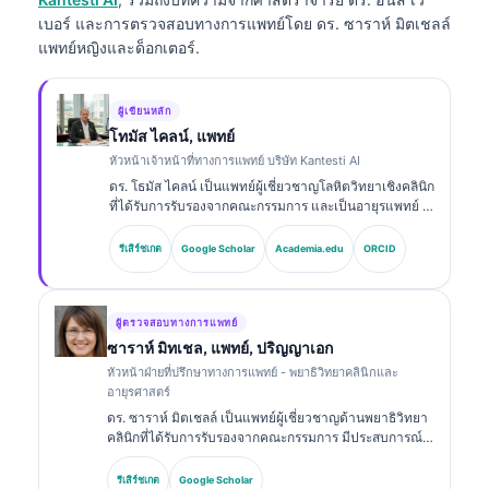
เบอร์ และการตรวจสอบทางการแพทย์โดย ดร. ซาราห์ มิตเชลล์
แพทย์หญิงและด็อกเตอร์.
ผู้เขียนหลัก
โทมัส ไคลน์, แพทย์
หัวหน้าเจ้าหน้าที่ทางการแพทย์ บริษัท Kantesti AI
ดร. โธมัส ไคลน์ เป็นแพทย์ผู้เชี่ยวชาญโลหิตวิทยาเชิงคลินิก
ที่ได้รับการรับรองจากคณะกรรมการ และเป็นอายุรแพทย์ มี
ประสบการณ์มากกว่า 15 ปีด้านเวชศาสตร์ห้องปฏิบัติการ
และการวิเคราะห์ทางคลินิกที่ช่วยด้วย AI ในฐานะ Chief
รีเสิร์ชเกต
Google Scholar
Academia.edu
ORCID
Medical Officer ที่ Kantesti AI เขาให้การกำกับดูแลทาง
คลินิกเกี่ยวกับความถูกต้องทางการแพทย์ของโครงข่าย
ประสาทเทียมที่เป็นกรรมสิทธิ์ ดร. ไคลน์ได้ตีพิมพ์ผลงาน
อย่างกว้างขวางเกี่ยวกับการตีความไบโอมาร์กเกอร์และ
ผู้ตรวจสอบทางการแพทย์
การวินิจฉัยทางห้องปฏิบัติการในหัวข้อด้านเวชศาสตร์ห้อง
ซาราห์ มิทเชล, แพทย์, ปริญญาเอก
ปฏิบัติการ.
หัวหน้าฝ่ายที่ปรึกษาทางการแพทย์ - พยาธิวิทยาคลินิกและ
อายุรศาสตร์
ดร. ซาราห์ มิตเชลล์ เป็นแพทย์ผู้เชี่ยวชาญด้านพยาธิวิทยา
คลินิกที่ได้รับการรับรองจากคณะกรรมการ มีประสบการณ์
มากกว่า 18 ปีในด้านเวชศาสตร์ห้องปฏิบัติการและการ
วิเคราะห์การวินิจฉัย เธอมีวุฒิบัตรเฉพาะทางด้านเคมีคลินิก
รีเสิร์ชเกต
Google Scholar