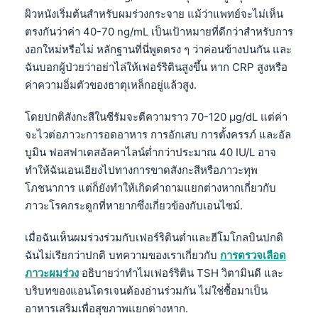
ผิวหนังเริ่มต้นสำหรับผมร่วงกระจาย แม้ว่าแพทย์จะไม่เห็น
ตรงกันว่าค่า 40-70 ng/mL เป็นเป้าหมายที่ดีกว่าสำหรับการ
งอกใหม่หรือไม่ หลักฐานที่นี่พูดตรง ๆ ว่าค่อนข้างปนกัน และ
ฉันบอกผู้ป่วยว่าอย่าไล่ให้เฟอร์ริตินสูงขึ้น หาก CRP สูงหรือ
ค่าความอิ่มตัวของธาตุเหล็กอยู่แล้วสูง.
โดยปกติสังกะสีในซีรัมจะตีความราว 70-120 µg/dL แต่ค่า
จะไวต่อภาวะการอดอาหาร การอักเสบ การตั้งครรภ์ และอัล
บูมิน ฟอสฟาเตสอัลคาไลน์ต่ำกว่าประมาณ 40 IU/L อาจ
ทำให้ฉันเอนเอียงไปทางการขาดสังกะสีหรือภาวะทุพ
โภชนาการ แต่ก็ยังทำให้เกิดคำถามแยกต่างหากเกี่ยวกับ
ภาวะโรคกระดูกที่หายากซึ่งเกี่ยวข้องกับเอนไซม์.
เมื่อฉันเห็นผมร่วงร่วมกับเฟอร์ริตินต่ำและฮีโมโกลบินปกติ
ฉันไม่เรียกว่าปกติ บทความของเราเกี่ยวกับ
การตรวจเลือด
ภาวะผมร่วง
อธิบายว่าทำไมเฟอร์ริติน TSH วิตามินดี และ
บริบทของแอนโดรเจนต้องอ่านร่วมกัน ไม่ใช่ซื้อมาเป็น
อาหารเสริมเพื่อสุขภาพแยกต่างหาก.