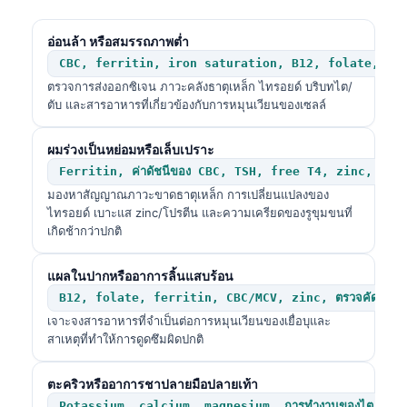
తెలుగు
อ่อนล้า หรือสมรรถภาพต่ำ
मराठी
CBC, ferritin, iron saturation, B12, folate, TS
اردو
ตรวจการส่งออกซิเจน ภาวะคลังธาตุเหล็ก ไทรอยด์ บริบทไต/
ตับ และสารอาหารที่เกี่ยวข้องกับการหมุนเวียนของเซลล์
বাংলা
Shqip
ผมร่วงเป็นหย่อมหรือเล็บเปราะ
Ferritin, ค่าดัชนีของ CBC, TSH, free T4, zinc, alb
Magyar
มองหาสัญญาณภาวะขาดธาตุเหล็ก การเปลี่ยนแปลงของ
Slovenščina
ไทรอยด์ เบาะแส zinc/โปรตีน และความเครียดของรูขุมขนที่
เกิดช้ากว่าปกติ
한국어
Polski
แผลในปากหรืออาการลิ้นแสบร้อน
Lietuvių kalba
B12, folate, ferritin, CBC/MCV, zinc, ตรวจคัดกรอง 
เจาะจงสารอาหารที่จำเป็นต่อการหมุนเวียนของเยื่อบุและ
Русский
สาเหตุที่ทำให้การดูดซึมผิดปกติ
ქართული
ตะคริวหรืออาการชาปลายมือปลายเท้า
Čeština
Potassium, calcium, magnesium, การทำงานของไต, B12