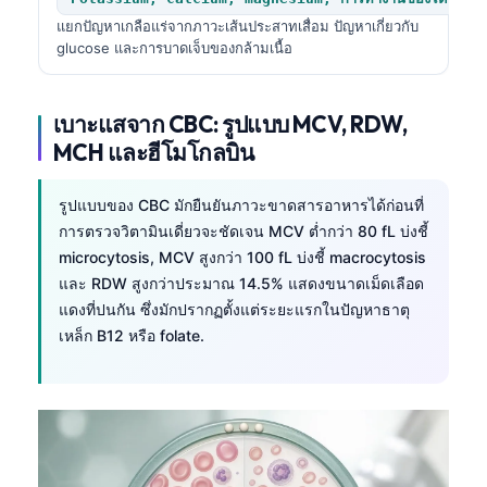
日本語
แยกปัญหาเกลือแร่จากภาวะเส้นประสาทเสื่อม ปัญหาเกี่ยวกับ
Eesti
glucose และการบาดเจ็บของกล้ามเนื้อ
Azərbaycan dili
Bosanski
เบาะแสจาก CBC: รูปแบบ MCV, RDW,
MCH และฮีโมโกลบิน
Svenska
Српски језик
รูปแบบของ CBC มักยืนยันภาวะขาดสารอาหารได้ก่อนที่
Íslenska
การตรวจวิตามินเดี่ยวจะชัดเจน MCV ต่ำกว่า 80 fL บ่งชี้
microcytosis, MCV สูงกว่า 100 fL บ่งชี้ macrocytosis
Հայերեն
และ RDW สูงกว่าประมาณ 14.5% แสดงขนาดเม็ดเลือด
Bahasa Indonesia
แดงที่ปนกัน ซึ่งมักปรากฏตั้งแต่ระยะแรกในปัญหาธาตุ
हिन्दी
เหล็ก B12 หรือ folate.
Nederlands
Dansk
Български
فارسی