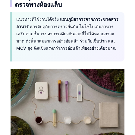
Gàidhlig
ตรวจทางห้องแล็บ
Euskara
แนวทางที่ใช้งานได้จริง
แผนภูมิอาการจากภาวะขาดสาร
Македонски јазик
อาหาร
ควรจับคู่กับการตรวจยืนยัน ไม่ใช่ไปเติมอาหาร
Latviešu valoda
เสริมตามชั้นวาง อาการเดียวกันอาจชี้ไปได้หลายภาวะ
Galego
ขาด ดังนั้นกลุ่มอาการอย่างอ่อนล้า ร่วมกับเจ็บปาก และ
MCV สูง จึงแข็งแรงกว่าการอ่อนล้าเพียงอย่างเดียวมาก.
অসমীয়া
සිංහල
سنڌي
پښتو
Slovenčina
Hrvatski
Suomi
Қазақ тілі