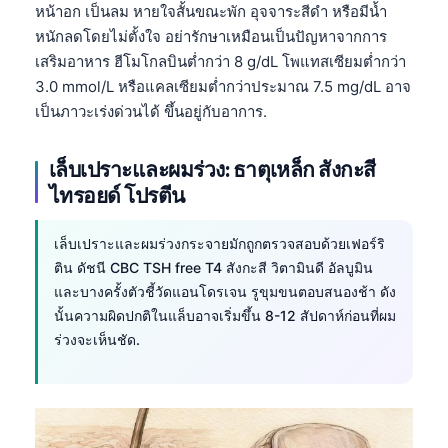
หน้าอก เป็นลม หายใจสั้นขณะพัก อุจจาระสีดำ หรือมีน้ำ
หนักลดโดยไม่ตั้งใจ อย่ารักษาเหมือนเป็นปัญหาจากการ
เสริมอาหาร ฮีโมโกลบินต่ำกว่า 8 g/dL โพแทสเซียมต่ำกว่า
3.0 mmol/L หรือแคลเซียมต่ำกว่าประมาณ 7.5 mg/dL อาจ
เป็นภาวะเร่งด่วนได้ ขึ้นอยู่กับอาการ.
เล็บเปราะและผมร่วง: ธาตุเหล็ก สังกะสี
ไทรอยด์ โปรตีน
เล็บเปราะและผมร่วงกระจายมักถูกตรวจสอบด้วยเฟอร์ริ
ติน ดัชนี CBC TSH free T4 สังกะสี วิตามินดี อัลบูมิน
และบางครั้งตัวชี้วัดแอนโดรเจน รูขุมขนตอบสนองช้า ดัง
นั้นความผิดปกติในแล็บอาจเริ่มขึ้น 8-12 สัปดาห์ก่อนที่ผม
ร่วงจะเห็นชัด.