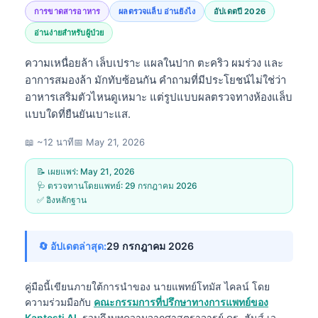
การขาดสารอาหาร
ผลตรวจแล็บ อ่านยังไง
อัปเดตปี 2026
อ่านง่ายสำหรับผู้ป่วย
ความเหนื่อยล้า เล็บเปราะ แผลในปาก ตะคริว ผมร่วง และ
อาการสมองล้า มักทับซ้อนกัน คำถามที่มีประโยชน์ไม่ใช่ว่า
อาหารเสริมตัวไหนดูเหมาะ แต่รูปแบบผลตรวจทางห้องแล็บ
แบบใดที่ยืนยันเบาะแส.
📖 ~12 นาที
📅
May 21, 2026
📝 เผยแพร่:
May 21, 2026
🩺 ตรวจทานโดยแพทย์:
29 กรกฎาคม 2026
✅ อิงหลักฐาน
🔄 อัปเดตล่าสุด:
29 กรกฎาคม 2026
คู่มือนี้เขียนภายใต้การนำของ
นายแพทย์โทมัส ไคลน์
โดย
ความร่วมมือกับ
คณะกรรมการที่ปรึกษาทางการแพทย์ของ
Kantesti AI
, รวมถึงบทความจากศาสตราจารย์ ดร. ฮันส์ เว