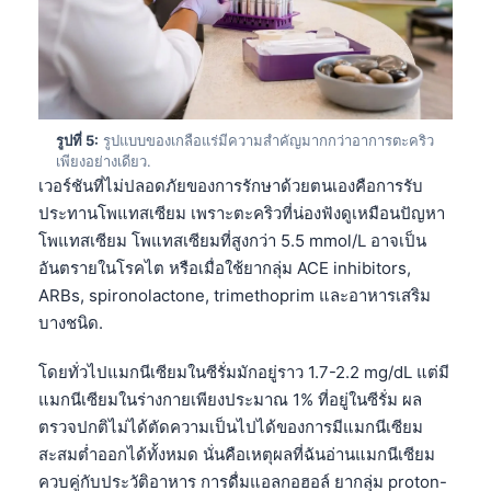
รูปที่ 5:
รูปแบบของเกลือแร่มีความสำคัญมากกว่าอาการตะคริว
เพียงอย่างเดียว.
เวอร์ชันที่ไม่ปลอดภัยของการรักษาด้วยตนเองคือการรับ
ประทานโพแทสเซียม เพราะตะคริวที่น่องฟังดูเหมือนปัญหา
โพแทสเซียม โพแทสเซียมที่สูงกว่า 5.5 mmol/L อาจเป็น
อันตรายในโรคไต หรือเมื่อใช้ยากลุ่ม ACE inhibitors,
ARBs, spironolactone, trimethoprim และอาหารเสริม
บางชนิด.
โดยทั่วไปแมกนีเซียมในซีรั่มมักอยู่ราว 1.7-2.2 mg/dL แต่มี
แมกนีเซียมในร่างกายเพียงประมาณ 1% ที่อยู่ในซีรั่ม ผล
ตรวจปกติไม่ได้ตัดความเป็นไปได้ของการมีแมกนีเซียม
สะสมต่ำออกได้ทั้งหมด นั่นคือเหตุผลที่ฉันอ่านแมกนีเซียม
ควบคู่กับประวัติอาหาร การดื่มแอลกอฮอล์ ยากลุ่ม proton-