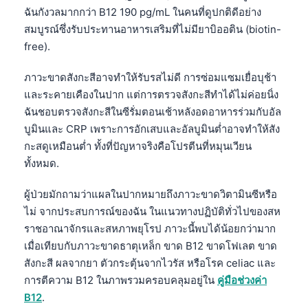
ฉันกังวลมากกว่า B12 190 pg/mL ในคนที่ดูปกติดีอย่าง
สมบูรณ์ซึ่งรับประทานอาหารเสริมที่ไม่มียาบิออติน (biotin-
free).
ภาวะขาดสังกะสีอาจทำให้รับรสไม่ดี การซ่อมแซมเยื่อบุช้า
และระคายเคืองในปาก แต่การตรวจสังกะสีทำได้ไม่ค่อยนิ่ง
ฉันชอบตรวจสังกะสีในซีรั่มตอนเช้าหลังอดอาหารร่วมกับอัล
บูมินและ CRP เพราะการอักเสบและอัลบูมินต่ำอาจทำให้สัง
กะสดูเหมือนต่ำ ทั้งที่ปัญหาจริงคือโปรตีนที่หมุนเวียน
ทั้งหมด.
ผู้ป่วยมักถามว่าแผลในปากหมายถึงภาวะขาดวิตามินซีหรือ
ไม่ จากประสบการณ์ของฉัน ในแนวทางปฏิบัติทั่วไปของสห
ราชอาณาจักรและสหภาพยุโรป ภาวะนี้พบได้น้อยกว่ามาก
เมื่อเทียบกับภาวะขาดธาตุเหล็ก ขาด B12 ขาดโฟเลต ขาด
สังกะสี ผลจากยา ตัวกระตุ้นจากไวรัส หรือโรค celiac และ
การตีความ B12 ในภาพรวมครอบคลุมอยู่ใน
คู่มือช่วงค่า
B12
.