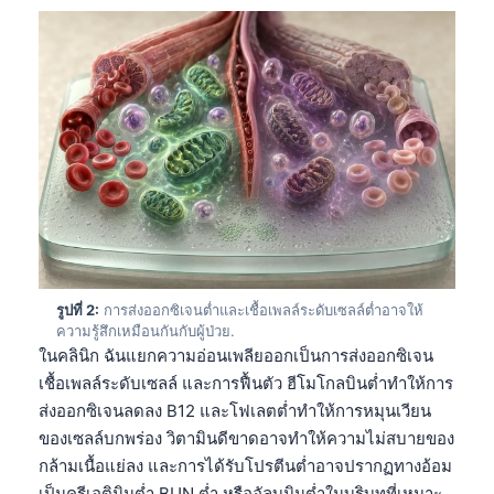
รูปที่ 2:
การส่งออกซิเจนต่ำและเชื้อเพลล์ระดับเซลล์ต่ำอาจให้
ความรู้สึกเหมือนกันกับผู้ป่วย.
ในคลินิก ฉันแยกความอ่อนเพลียออกเป็นการส่งออกซิเจน
เชื้อเพลล์ระดับเซลล์ และการฟื้นตัว ฮีโมโกลบินต่ำทำให้การ
ส่งออกซิเจนลดลง B12 และโฟเลตต่ำทำให้การหมุนเวียน
ของเซลล์บกพร่อง วิตามินดีขาดอาจทำให้ความไม่สบายของ
กล้ามเนื้อแย่ลง และการได้รับโปรตีนต่ำอาจปรากฏทางอ้อม
เป็นครีเอตินินต่ำ BUN ต่ำ หรืออัลบูมินต่ำในบริบทที่เหมาะ