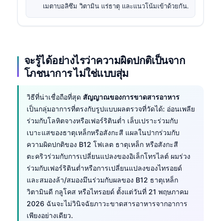
เมตาบอลิซึม วิตามิน แร่ธาตุ และแนวโน้มเข้าด้วยกัน.
จะรู้ได้อย่างไรว่าความผิดปกติเป็นจาก
โภชนาการ ไม่ใช่แบบสุ่ม
วิธีที่น่าเชื่อถือที่สุด
สัญญาณของการขาดสารอาหาร
เป็นกลุ่มอาการที่ตรงกับรูปแบบผลตรวจที่วัดได้: อ่อนเพลีย
ร่วมกับโลหิตจางหรือเฟอร์ริตินต่ำ เล็บเปราะร่วมกับ
เบาะแสของธาตุเหล็กหรือสังกะสี แผลในปากร่วมกับ
ความผิดปกติของ B12 โฟเลต ธาตุเหล็ก หรือสังกะสี
ตะคริวร่วมกับการเปลี่ยนแปลงของอิเล็กโทรไลต์ ผมร่วง
ร่วมกับเฟอร์ริตินต่ำหรือการเปลี่ยนแปลงของไทรอยด์
และสมองล้า/สมองมึนร่วมกับผลของ B12 ธาตุเหล็ก
วิตามินดี กลูโคส หรือไทรอยด์ ตั้งแต่วันที่ 21 พฤษภาคม
2026 ฉันจะไม่วินิจฉัยภาวะขาดสารอาหารจากอาการ
เพียงอย่างเดียว.