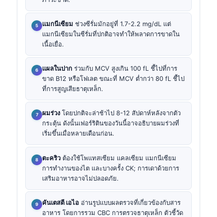
แมกนีเซียม
ช่วงซีรั่มมักอยู่ที่ 1.7-2.2 mg/dL แต่
แมกนีเซียมในซีรั่มที่ปกติอาจทำให้พลาดการขาดใน
เนื้อเยื่อ.
แผลในปาก
ร่วมกับ MCV สูงเกิน 100 fL ชี้ไปที่การ
ขาด B12 หรือโฟเลต ขณะที่ MCV ต่ำกว่า 80 fL ชี้ไป
ที่การสูญเสียธาตุเหล็ก.
ผมร่วง
โดยปกติจะล่าช้าไป 8-12 สัปดาห์หลังจากตัว
กระตุ้น ดังนั้นเฟอร์ริตินของวันนี้อาจอธิบายผมร่วงที่
เริ่มขึ้นเมื่อหลายเดือนก่อน.
ตะคริว
ต้องใช้โพแทสเซียม แคลเซียม แมกนีเซียม
การทำงานของไต และบางครั้ง CK; การเดาด้วยการ
เสริมอาหารอาจไม่ปลอดภัย.
คันเตสตี เอไอ
อ่านรูปแบบผลตรวจที่เกี่ยวข้องกับสาร
อาหาร โดยการรวม CBC การตรวจธาตุเหล็ก ตัวชี้วัด