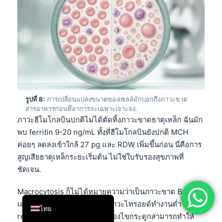
简体中文
Română
Türkçe
Ελληνικά
Português
Español
รูปที่ 8:
การเปลี่ยนแปลงขนาดของเซลล์มักบอกถึงภาวะขาด
สารอาหารก่อนที่อาการจะเฉพาะเจาะจง.
Italiano
ภาวะฮีโมโกลบินปกติไม่ได้ตัดทิ้งภาวะขาดธาตุเหล็ก ฉันมัก
עִבְרִית
พบ ferritin 9-20 ng/mL ทั้งที่ฮีโมโกลบินยังปกติ MCH
Français
ค่อยๆ ลดลงเข้าใกล้ 27 pg และ RDW เพิ่มขึ้นก่อน นี่คือการ
สูญเสียธาตุเหล็กระยะเริ่มต้น ไม่ใช่ใบรับรองสุขภาพที่
العربية
ชัดเจน.
Deutsch
Macrocytosis ก็ไม่ได้หมายความว่าเป็นภาวะขาด B12
English
เสมอไป แอลกอฮอล์ โรคตับ ภาวะไทรอยด์ทำงานต่ำ
ไทย
reticulocytosis ยา และโรคของไขกระดูกสามารถทำให้