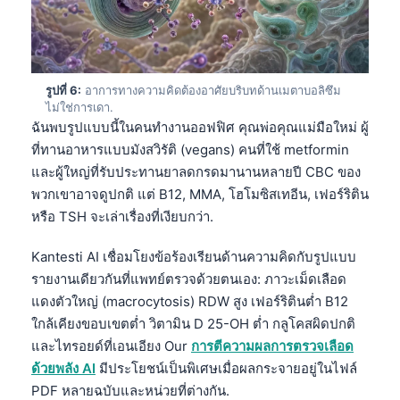
รูปที่ 6:
อาการทางความคิดต้องอาศัยบริบทด้านเมตาบอลิซึม
ไม่ใช่การเดา.
ฉันพบรูปแบบนี้ในคนทำงานออฟฟิศ คุณพ่อคุณแม่มือใหม่ ผู้
ที่ทานอาหารแบบมังสวิรัติ (vegans) คนที่ใช้ metformin
และผู้ใหญ่ที่รับประทานยาลดกรดมานานหลายปี CBC ของ
พวกเขาอาจดูปกติ แต่ B12, MMA, โฮโมซิสเทอีน, เฟอร์ริติน
หรือ TSH จะเล่าเรื่องที่เงียบกว่า.
Kantesti AI เชื่อมโยงข้อร้องเรียนด้านความคิดกับรูปแบบ
รายงานเดียวกันที่แพทย์ตรวจด้วยตนเอง: ภาวะเม็ดเลือด
แดงตัวใหญ่ (macrocytosis) RDW สูง เฟอร์ริตินต่ำ B12
ใกล้เคียงขอบเขตต่ำ วิตามิน D 25-OH ต่ำ กลูโคสผิดปกติ
และไทรอยด์ที่เอนเอียง Our
การตีความผลการตรวจเลือด
Norsk bokmål
ด้วยพลัง AI
มีประโยชน์เป็นพิเศษเมื่อผลกระจายอยู่ในไฟล์
Ślōnskŏ gŏdka
PDF หลายฉบับและหน่วยที่ต่างกัน.