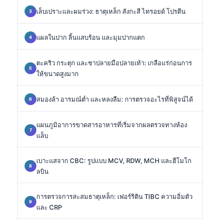
เล็บเปราะและผมร่วง: ธาตุเหล็ก สังกะสี ไทรอยด์ โปรตีน
แผลในปาก ลิ้นแสบร้อน และมุมปากแตก
ตะคริว กระตุก และชาปลายมือปลายเท้า: เกลือแร่ก่อนการ
ให้ขนาดสูงมาก
สมองล้า อารมณ์ต่ำ และหลงลืม: การตรวจอะไรที่พิสูจน์ได้
แผนภูมิอาการขาดสารอาหารที่เริ่มจากผลตรวจทางห้อง
แล็บ
เบาะแสจาก CBC: รูปแบบ MCV, RDW, MCH และฮีโมโก
ลบิน
การตรวจการสะสมธาตุเหล็ก: เฟอร์ริติน TIBC ความอิ่มตัว
และ CRP