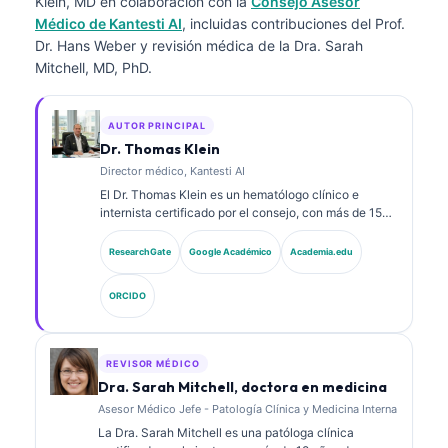
Klein, MD
en colaboración con la
Consejo Asesor
Médico de Kantesti AI
, incluidas contribuciones del Prof.
Dr. Hans Weber y revisión médica de la Dra. Sarah
Mitchell, MD, PhD.
AUTOR PRINCIPAL
Dr. Thomas Klein
Director médico, Kantesti AI
El Dr. Thomas Klein es un hematólogo clínico e
internista certificado por el consejo, con más de 15
años de experiencia en medicina de laboratorio y
análisis clínico asistido por IA. Como Director Médico
ResearchGate
Google Académico
Academia.edu
(Chief Medical Officer) en Kantesti AI, proporciona
supervisión clínica sobre la exactitud médica de la
ORCIDO
red neuronal propietaria. El Dr. Klein ha publicado
ampliamente sobre la interpretación de
biomarcadores y los diagnósticos de laboratorio en
temas de medicina de laboratorio.
REVISOR MÉDICO
Dra. Sarah Mitchell, doctora en medicina
Asesor Médico Jefe - Patología Clínica y Medicina Interna
La Dra. Sarah Mitchell es una patóloga clínica