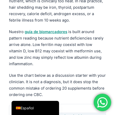
nutrient, which is clinically too neat. In real practice,
فارسی
hair shedding may be iron, thyroid, postpartum
recovery, calorie deficit, androgen excess, or a
简体中文
febrile illness from 10 weeks ago.
Română
Nuestro
guía de biomarcadores
is built around
Türkçe
pattern reading because nutrient deficiencies rarely
Ελληνικά
arrive alone. Low ferritin may coexist with low
Português
vitamin D, low B12 may coexist with metformin use,
Italiano
and low zinc may simply reflect low albumin during
inflammation.
עִבְרִית
Français
Use the chart below as a discussion starter with your
clinician. It is not a diagnosis, but it does stop the
العربية
common mistake of ordering 20 supplements before
Deutsch
ordering one CBC.
English
Español
Fatigue or low stamina