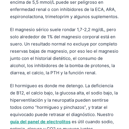
encima de 5,5 mmol/L puede ser peligroso en
enfermedad renal o con inhibidores de la ECA, ARA,
espironolactona, trimetoprim y algunos suplementos.
El magnesio sérico suele rondar 1,7-2,2 mg/dL, pero
solo alrededor de 1% del magnesio corporal está en
suero. Un resultado normal no excluye por completo
reservas bajas de magnesio, por eso leo el magnesio
junto con el historial dietético, el consumo de
alcohol, los inhibidores de la bomba de protones, la
diarrea, el calcio, la PTH y la función renal.
El hormigueo es donde me detengo. La deficiencia
de B12, el calcio bajo, la glucosa alta, el sodio bajo, la
hiperventilación y la neuropatía pueden sentirse
todos como “hormigueo y pinchazos”, y tratar el
equivocado puede retrasar el diagnóstico. Nuestro
Norsk bokmål
guía del panel de electrolitos
es útil cuando sodio,
Ślōnskŏ gŏdka
potasio, cloruro y CO2 se mueven juntos.