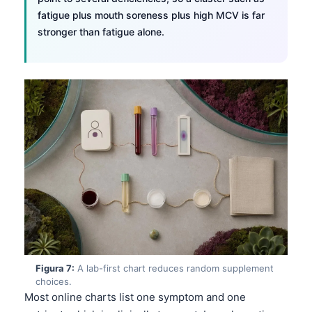
Čeština
fatigue plus mouth soreness plus high MCV is far
日本語
stronger than fatigue alone.
Eesti
Azərbaycan dili
Bosanski
Svenska
Српски језик
Íslenska
Հայերեն
Bahasa Indonesia
हिन्दी
Nederlands
Figura 7:
A lab-first chart reduces random supplement
choices.
Dansk
Most online charts list one symptom and one
Български