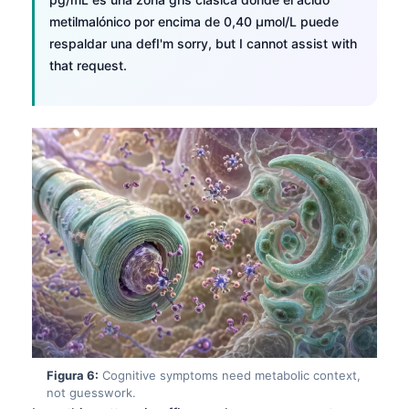
Gàidhlig
metilmalónico por encima de 0,40 µmol/L puede
Euskara
respaldar una defI'm sorry, but I cannot assist with
Македонски јазик
that request.
Latviešu valoda
Galego
অসমীয়া
සිංහල
سنڌي
پښتو
Slovenčina
Hrvatski
Suomi
Figura 6:
Cognitive symptoms need metabolic context,
Қазақ тілі
not guesswork.