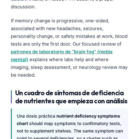
discussion.
தமிழ்
తెలుగు
If memory change is progressive, one-sided,
associated with new headaches, seizures,
मराठी
personality change, or safety mistakes at work, blood
اردو
tests are only the first door. Our focused review of
বাংলা
patrones de laboratorio de “brain fog” (niebla
mental)
explains where labs help and where
Shqip
imaging, sleep assessment, or neurology review may
Magyar
be needed.
Slovenščina
한국어
Un cuadro de síntomas de deficiencia
de nutrientes que empieza con análisis
Polski
Lietuvių kalba
Una dosis práctica
nutrient deficiency symptoms
Русский
chart
should map symptoms to confirmatory tests,
not to supplement shelves. The same symptom can
ქართული
point to several deficiencies, so a cluster such as