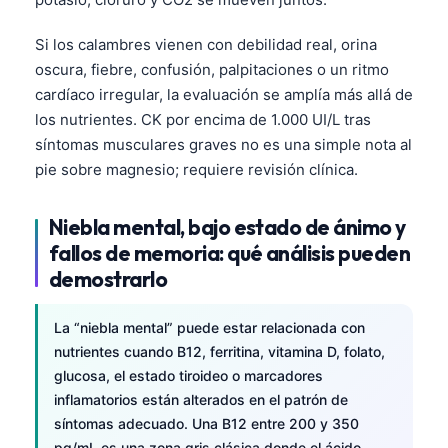
Frysk
Si los calambres vienen con debilidad real, orina
Esperanto
oscura, fiebre, confusión, palpitaciones o un ritmo
Беларуская мова
cardíaco irregular, la evaluación se amplía más allá de
los nutrientes. CK por encima de 1.000 UI/L tras
Татар теле
síntomas musculares graves no es una simple nota al
Кыргызча
pie sobre magnesio; requiere revisión clínica.
ئۇيغۇرچە
Cebuano
Niebla mental, bajo estado de ánimo y
fallos de memoria: qué análisis pueden
Basa Jawa
demostrarlo
ພາສາລາວ
Монгол
La “niebla mental” puede estar relacionada con
Afrikaans
nutrientes cuando B12, ferritina, vitamina D, folato,
glucosa, el estado tiroideo o marcadores
العربية المغربية
inflamatorios están alterados en el patrón de
Occitan
síntomas adecuado. Una B12 entre 200 y 350
pg/mL es una zona gris clásica donde el ácido