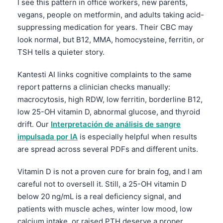
I see this pattern in office workers, new parents,
Català
vegans, people on metformin, and adults taking acid-
O‘zbekcha
suppressing medication for years. Their CBC may
look normal, but B12, MMA, homocysteine, ferritin, or
Українська
TSH tells a quieter story.
አማርኛ
Kiswahili
Kantesti AI links cognitive complaints to the same
report patterns a clinician checks manually:
ភាសាខ្មែរ
macrocytosis, high RDW, low ferritin, borderline B12,
ဗမာစာ
low 25-OH vitamin D, abnormal glucose, and thyroid
ไทย
drift. Our
Interpretación de análisis de sangre
impulsada por IA
is especially helpful when results
Tagalog
are spread across several PDFs and different units.
Tiếng Việt
Vitamin D is not a proven cure for brain fog, and I am
Bahasa Melayu
careful not to oversell it. Still, a 25-OH vitamin D
മലയാളം
below 20 ng/mL is a real deficiency signal, and
ಕನ್ನಡ
patients with muscle aches, winter low mood, low
calcium intake, or raised PTH deserve a proper
ગુજરાતી