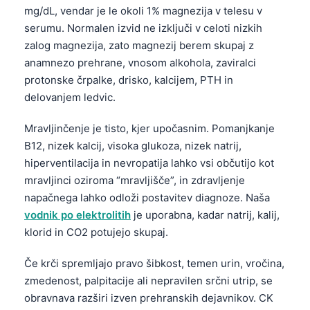
mg/dL, vendar je le okoli 1% magnezija v telesu v
serumu. Normalen izvid ne izključi v celoti nizkih
zalog magnezija, zato magnezij berem skupaj z
anamnezo prehrane, vnosom alkohola, zaviralci
protonske črpalke, drisko, kalcijem, PTH in
delovanjem ledvic.
Mravljinčenje je tisto, kjer upočasnim. Pomanjkanje
B12, nizek kalcij, visoka glukoza, nizek natrij,
hiperventilacija in nevropatija lahko vsi občutijo kot
mravljinci oziroma “mravljišče”, in zdravljenje
napačnega lahko odloži postavitev diagnoze. Naša
vodnik po elektrolitih
je uporabna, kadar natrij, kalij,
klorid in CO2 potujejo skupaj.
Če krči spremljajo pravo šibkost, temen urin, vročina,
zmedenost, palpitacije ali nepravilen srčni utrip, se
obravnava razširi izven prehranskih dejavnikov. CK