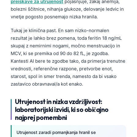
preiskave za utrujenost
pojasnjuje, zakaj anemija,
bolezni ščitnice, nihanja glukoze, delovanje ledvic in
vnetje pogosto posnemajo nizka hranila.
Tukaj je klinična past. En sam nizko-normalen
rezultat je lahko brez pomena, toda feritin 18 ng/mL
skupaj z nemirnimi nogami, močno menstruacijo in
MCV, ki se premika od 90 do 82 fL, je zgodba.
Kantesti AI bere te zgodbe tako, da primerja trenutne
vrednosti, referenčne razpone, pretvorbe enot,
starost, spol in smer trenda, namesto da bi vsako
zastavico obravnaval/a kot enako.
Utrujenost in nizka vzdržljivost:
laboratorijski izvidi, ki so običajno
najprej pomembni
Utrujenost zaradi pomanjkanja hranil se