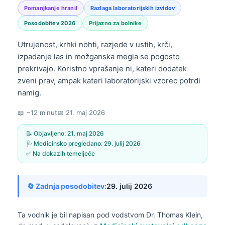
Pomanjkanje hranil
Razlaga laboratorijskih izvidov
Posodobitev 2026
Prijazno za bolnike
Utrujenost, krhki nohti, razjede v ustih, krči,
izpadanje las in možganska megla se pogosto
prekrivajo. Koristno vprašanje ni, kateri dodatek
zveni prav, ampak kateri laboratorijski vzorec potrdi
namig.
📖 ~12 minut
📅
21. maj 2026
📝 Objavljeno:
21. maj 2026
🩺 Medicinsko pregledano:
29. julij 2026
✅ Na dokazih temelječe
🔄 Zadnja posodobitev:
29. julij 2026
Ta vodnik je bil napisan pod vodstvom
Dr. Thomas Klein,