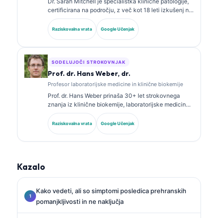
Dr. Sarah Mitchell je specialistka klinične patologije,
certificirana na področju, z več kot 18 leti izkušenj na
področju laboratorijske medicine in diagnostične
analize. Ima specialna certifikata iz klinične kemije in
Raziskovalna vrata
Google Učenjak
je obsežno objavljala o panelih biomarkerjev in
laboratorijski analizi v klinični praksi.
SODELUJOČI STROKOVNJAK
Prof. dr. Hans Weber, dr.
Profesor laboratorijske medicine in klinične biokemije
Prof. dr. Hans Weber prinaša 30+ let strokovnega
znanja iz klinične biokemije, laboratorijske medicine
in raziskav biomarkerjev. Nekdanji predsednik
Nemškega društva za klinično kemijo se osredotoča
Raziskovalna vrata
Google Učenjak
na analizo diagnostičnih panelov, standardizacijo
biomarkerjev in laboratorijsko medicino s pomočjo AI.
Kazalo
Kako vedeti, ali so simptomi posledica prehranskih
pomanjkljivosti in ne naključja