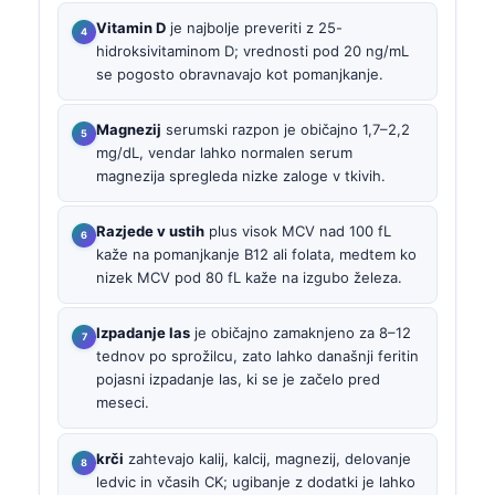
Vitamin D
je najbolje preveriti z 25-
hidroksivitaminom D; vrednosti pod 20 ng/mL
se pogosto obravnavajo kot pomanjkanje.
Magnezij
serumski razpon je običajno 1,7–2,2
mg/dL, vendar lahko normalen serum
magnezija spregleda nizke zaloge v tkivih.
Razjede v ustih
plus visok MCV nad 100 fL
kaže na pomanjkanje B12 ali folata, medtem ko
nizek MCV pod 80 fL kaže na izgubo železa.
Izpadanje las
je običajno zamaknjeno za 8–12
tednov po sprožilcu, zato lahko današnji feritin
pojasni izpadanje las, ki se je začelo pred
meseci.
krči
zahtevajo kalij, kalcij, magnezij, delovanje
ledvic in včasih CK; ugibanje z dodatki je lahko