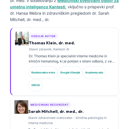
dr. med.
v sodelovanju z
Medicinski svetovalni odbor za
umetno inteligenco Kantesti
, vključno s prispevki prof.
dr. Hansa Webra in zdravniškim pregledom dr. Sarah
Mitchell, dr. med., dr.
VODILNI AVTOR
Thomas Klein, dr. med.
Glavni zdravnik, Kantesti AI
Dr. Thomas Klein je specialist interne medicine in
klinični hematolog, ki je potrjen s strani odbora, z več
kot 15 leti izkušenj na področju laboratorijske
medicine in z analizo kliničnih podatkov s pomočjo
Raziskovalna vrata
Google Učenjak
Academia.edu
umetne inteligence. Kot glavni medicinski direktor pri
Kantesti AI zagotavlja klinični nadzor nad medicinsko
ORCID
točnostjo lastniškega nevronskega omrežja. Dr. Klein
je obsežno objavljal na področju interpretacije
biomarkerjev in laboratorijske diagnostike na temo
laboratorijske medicine.
MEDICINSKI RECENZENT
Sarah Mitchell, dr. med., dr.
Glavni zdravstveni svetovalec - klinična patologija in
interna medicina