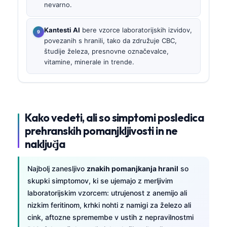
nevarno.
Kantesti AI
bere vzorce laboratorijskih izvidov,
povezanih s hranili, tako da združuje CBC,
študije železa, presnovne označevalce,
vitamine, minerale in trende.
Kako vedeti, ali so simptomi posledica
prehranskih pomanjkljivosti in ne
naključja
Najbolj zanesljivo
znakih pomanjkanja hranil
so
skupki simptomov, ki se ujemajo z merljivim
laboratorijskim vzorcem: utrujenost z anemijo ali
nizkim feritinom, krhki nohti z namigi za železo ali
cink, aftozne spremembe v ustih z nepravilnostmi