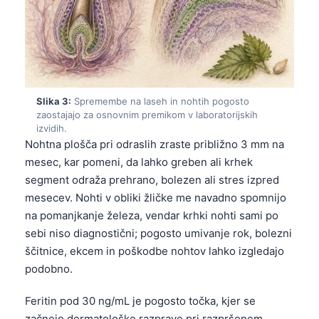
Slika 3:
Spremembe na laseh in nohtih pogosto
zaostajajo za osnovnim premikom v laboratorijskih
izvidih.
Nohtna plošča pri odraslih zraste približno 3 mm na
mesec, kar pomeni, da lahko greben ali krhek
segment odraža prehrano, bolezen ali stres izpred
mesecev. Nohti v obliki žličke me navadno spomnijo
na pomanjkanje železa, vendar krhki nohti sami po
sebi niso diagnostični; pogosto umivanje rok, bolezni
ščitnice, ekcem in poškodbe nohtov lahko izgledajo
podobno.
Feritin pod 30 ng/mL je pogosto točka, kjer se
začnejo dermatološke razprave pri razpršenem