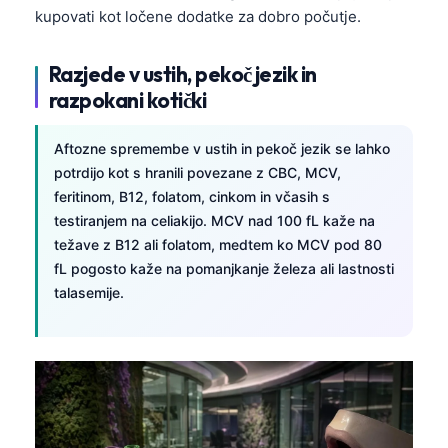
kupovati kot ločene dodatke za dobro počutje.
Razjede v ustih, pekoč jezik in
razpokani kotički
Aftozne spremembe v ustih in pekoč jezik se lahko
potrdijo kot s hranili povezane z CBC, MCV,
feritinom, B12, folatom, cinkom in včasih s
testiranjem na celiakijo. MCV nad 100 fL kaže na
težave z B12 ali folatom, medtem ko MCV pod 80
fL pogosto kaže na pomanjkanje železa ali lastnosti
talasemije.