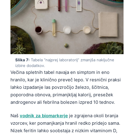
தமிழ்
తెలుగు
मराठी
اردو
বাংলা
Shqip
Slika 7:
Tabela “najprej laboratorij” zmanjša naključne
izbire dodatkov.
Magyar
Večina spletnih tabel navaja en simptom in eno
한국어
hranilo, kar je klinično preveč lepo. V resnični praksi
lahko izpadanje las povzročijo železo, ščitnica,
Polski
poporodna obnova, primanjkljaj kalorij, presežek
Lietuvių kalba
androgenov ali febrilna bolezen izpred 10 tednov.
Русский
Naš
vodnik za biomarkerje
je zgrajena okoli branja
ქართული
vzorcev, ker pomanjkanja hranil redko pridejo sama.
Čeština
Nizek feritin lahko soobstaja z nizkim vitaminom D,