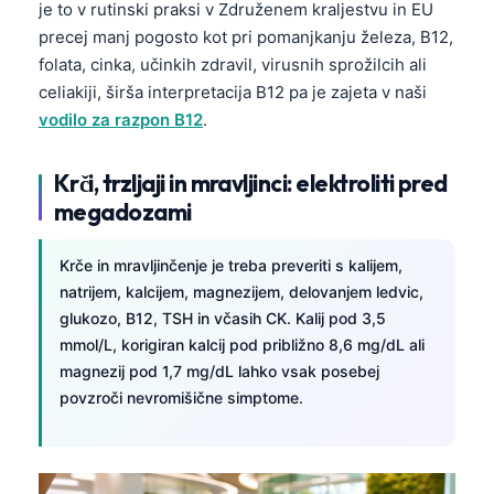
je to v rutinski praksi v Združenem kraljestvu in EU
precej manj pogosto kot pri pomanjkanju železa, B12,
folata, cinka, učinkih zdravil, virusnih sprožilcih ali
celiakiji, širša interpretacija B12 pa je zajeta v naši
vodilo za razpon B12
.
Krči, trzljaji in mravljinci: elektroliti pred
megadozami
Krče in mravljinčenje je treba preveriti s kalijem,
natrijem, kalcijem, magnezijem, delovanjem ledvic,
glukozo, B12, TSH in včasih CK. Kalij pod 3,5
mmol/L, korigiran kalcij pod približno 8,6 mg/dL ali
magnezij pod 1,7 mg/dL lahko vsak posebej
povzroči nevromišične simptome.