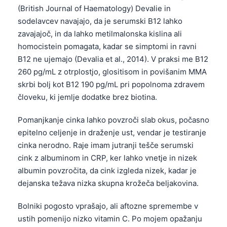
(British Journal of Haematology) Devalie in
sodelavcev navajajo, da je serumski B12 lahko
zavajajoč, in da lahko metilmalonska kislina ali
homocistein pomagata, kadar se simptomi in ravni
B12 ne ujemajo (Devalia et al., 2014). V praksi me B12
260 pg/mL z otrplostjo, glositisom in povišanim MMA
skrbi bolj kot B12 190 pg/mL pri popolnoma zdravem
človeku, ki jemlje dodatke brez biotina.
Pomanjkanje cinka lahko povzroči slab okus, počasno
epitelno celjenje in draženje ust, vendar je testiranje
cinka nerodno. Raje imam jutranji tešče serumski
cink z albuminom in CRP, ker lahko vnetje in nizek
albumin povzročita, da cink izgleda nizek, kadar je
dejanska težava nizka skupna krožeča beljakovina.
Bolniki pogosto vprašajo, ali aftozne spremembe v
ustih pomenijo nizko vitamin C. Po mojem opažanju