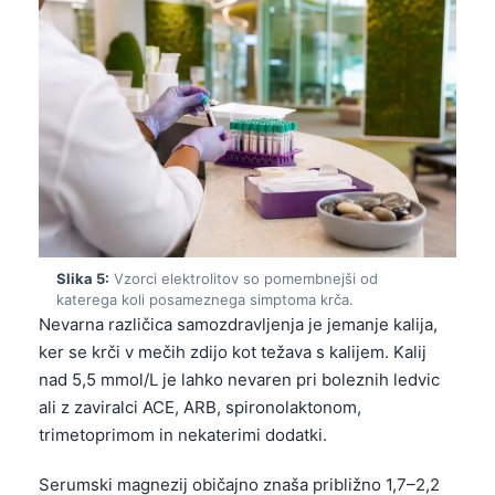
Slika 5:
Vzorci elektrolitov so pomembnejši od
katerega koli posameznega simptoma krča.
Nevarna različica samozdravljenja je jemanje kalija,
ker se krči v mečih zdijo kot težava s kalijem. Kalij
nad 5,5 mmol/L je lahko nevaren pri boleznih ledvic
ali z zaviralci ACE, ARB, spironolaktonom,
trimetoprimom in nekaterimi dodatki.
Serumski magnezij običajno znaša približno 1,7–2,2