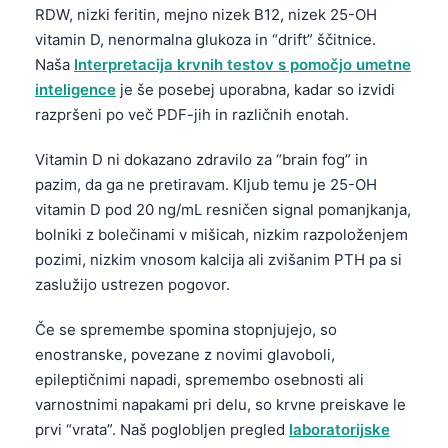
Gàidhlig
RDW, nizki feritin, mejno nizek B12, nizek 25-OH
Euskara
vitamin D, nenormalna glukoza in “drift” ščitnice.
Naša
Interpretacija krvnih testov s pomočjo umetne
Македонски јазик
inteligence
je še posebej uporabna, kadar so izvidi
Latviešu valoda
razpršeni po več PDF-jih in različnih enotah.
Galego
Vitamin D ni dokazano zdravilo za “brain fog” in
অসমীয়া
pazim, da ga ne pretiravam. Kljub temu je 25-OH
සිංහල
vitamin D pod 20 ng/mL resničen signal pomanjkanja,
سنڌي
bolniki z bolečinami v mišicah, nizkim razpoloženjem
pozimi, nizkim vnosom kalcija ali zvišanim PTH pa si
پښتو
zaslužijo ustrezen pogovor.
Če se spremembe spomina stopnjujejo, so
Slovenčina
enostranske, povezane z novimi glavoboli,
Hrvatski
epileptičnimi napadi, spremembo osebnosti ali
Suomi
varnostnimi napakami pri delu, so krvne preiskave le
prvi “vrata”. Naš poglobljen pregled
laboratorijske
Қазақ тілі