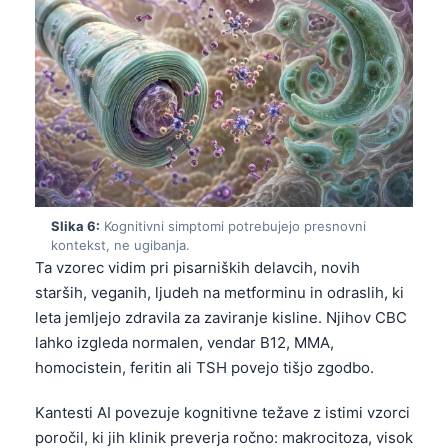
Frysk
Esperanto
Беларуская мова
Татар теле
Кыргызча
ئۇيغۇرچە
Cebuano
Slika 6:
Kognitivni simptomi potrebujejo presnovni
kontekst, ne ugibanja.
Basa Jawa
Ta vzorec vidim pri pisarniških delavcih, novih
ພາສາລາວ
starših, veganih, ljudeh na metforminu in odraslih, ki
leta jemljejo zdravila za zaviranje kisline. Njihov CBC
Монгол
lahko izgleda normalen, vendar B12, MMA,
Afrikaans
homocistein, feritin ali TSH povejo tišjo zgodbo.
العربية المغربية
Kantesti AI povezuje kognitivne težave z istimi vzorci
Occitan
poročil, ki jih klinik preverja ročno: makrocitoza, visok