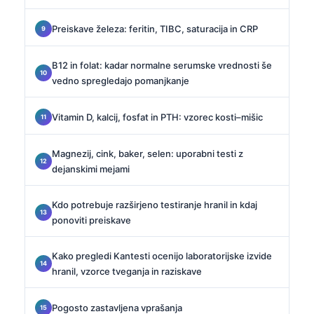
Preiskave železa: feritin, TIBC, saturacija in CRP
B12 in folat: kadar normalne serumske vrednosti še
vedno spregledajo pomanjkanje
Vitamin D, kalcij, fosfat in PTH: vzorec kosti–mišic
Magnezij, cink, baker, selen: uporabni testi z
dejanskimi mejami
Kdo potrebuje razširjeno testiranje hranil in kdaj
ponoviti preiskave
Kako pregledi Kantesti ocenijo laboratorijske izvide
hranil, vzorce tveganja in raziskave
Pogosto zastavljena vprašanja