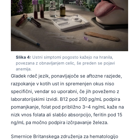
Slika 4:
Ustni simptomi pogosto kažejo na hranila,
povezana z obnavljanjem celic, še preden se pojavi
anemija.
Gladek rdeč jezik, ponavljajoče se aftozne razjede,
razpokanje v kotih ust in spremenjen okus niso
specifični, vendar so uporabni, če jih povežemo z
laboratorijskimi izvidi. B12 pod 200 pg/mL podpira
pomanjkanje, folat pod približno 3–4 ng/mL kaže na
nizk vnos folata ali slabšo absorpcijo, feritin pod 15
ng/mL pa močno podpira izčrpavanje železa.
Smernice Britanskega združenja za hematologijo