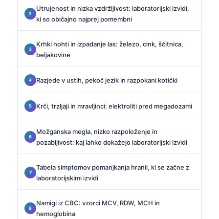
Utrujenost in nizka vzdržljivost: laboratorijski izvidi,
ki so običajno najprej pomembni
Krhki nohti in izpadanje las: železo, cink, ščitnica,
beljakovine
Razjede v ustih, pekoč jezik in razpokani kotički
Krči, trzljaji in mravljinci: elektroliti pred megadozami
Možganska megla, nizko razpoloženje in
pozabljivost: kaj lahko dokažejo laboratorijski izvidi
Tabela simptomov pomanjkanja hranil, ki se začne z
laboratorijskimi izvidi
Namigi iz CBC: vzorci MCV, RDW, MCH in
hemoglobina