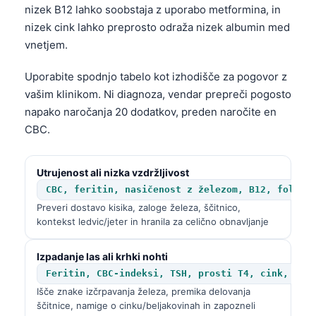
日本語
nizek B12 lahko soobstaja z uporabo metformina, in
nizek cink lahko preprosto odraža nizek albumin med
Eesti
vnetjem.
Azərbaycan dili
Uporabite spodnjo tabelo kot izhodišče za pogovor z
Bosanski
vašim klinikom. Ni diagnoza, vendar prepreči pogosto
Svenska
napako naročanja 20 dodatkov, preden naročite en
Српски језик
CBC.
Íslenska
Հայերեն
Utrujenost ali nizka vzdržljivost
CBC, feritin, nasičenost z železom, B12, folat,
Bahasa Indonesia
Preveri dostavo kisika, zaloge železa, ščitnico,
हिन्दी
kontekst ledvic/jeter in hranila za celično obnavljanje
Nederlands
Izpadanje las ali krhki nohti
Dansk
Feritin, CBC-indeksi, TSH, prosti T4, cink, alb
Български
Išče znake izčrpavanja železa, premika delovanja
ščitnice, namige o cinku/beljakovinah in zapozneli
فارسی