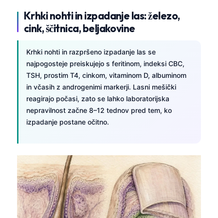
Krhki nohti in izpadanje las: železo,
cink, ščitnica, beljakovine
Krhki nohti in razpršeno izpadanje las se
najpogosteje preiskujejo s feritinom, indeksi CBC,
TSH, prostim T4, cinkom, vitaminom D, albuminom
in včasih z androgenimi markerji. Lasni mešički
reagirajo počasi, zato se lahko laboratorijska
nepravilnost začne 8–12 tednov pred tem, ko
izpadanje postane očitno.