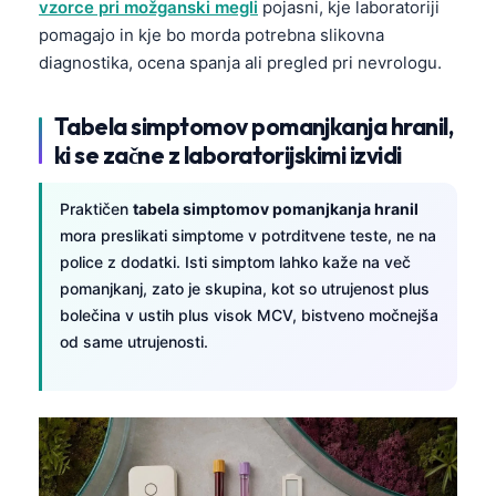
vzorce pri možganski megli
pojasni, kje laboratoriji
Català
pomagajo in kje bo morda potrebna slikovna
O‘zbekcha
diagnostika, ocena spanja ali pregled pri nevrologu.
Українська
Tabela simptomov pomanjkanja hranil,
አማርኛ
ki se začne z laboratorijskimi izvidi
Kiswahili
ភាសាខ្មែរ
Praktičen
tabela simptomov pomanjkanja hranil
mora preslikati simptome v potrditvene teste, ne na
ဗမာစာ
police z dodatki. Isti simptom lahko kaže na več
ไทย
pomanjkanj, zato je skupina, kot so utrujenost plus
Tagalog
bolečina v ustih plus visok MCV, bistveno močnejša
od same utrujenosti.
Tiếng Việt
Bahasa Melayu
മലയാളം
ಕನ್ನಡ
ગુજરાતી