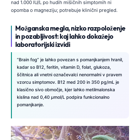
nad 1.000 IU/L po hudih mišičnih simptomih ni
opomba o magneziju; potrebuje klinični pregled.
Možganska megla, nizko razpoloženje
in pozabljivost: kaj lahko dokažejo
laboratorijski izvidi
“Brain fog” je lahko povezan s pomanjkanjem hranil,
kadar so B12, feritin, vitamin D, folat, glukoza,
ščitnica ali vnetni označevalci nenormalni v pravem
vzorcu simptomov. B12 med 200 in 350 pg/mL je
klasično sivo območje, kjer lahko metilmalonska
kislina nad 0,40 µmol/L podpira funkcionalno
pomanjkanje.
Norsk bokmål
Ślōnskŏ gŏdka