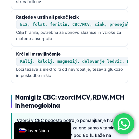
stres foliklov
简体中文
Razjede v ustih ali pekoč jezik
Română
B12, folat, feritin, CBC/MCV, cink, presejalni 
Türkçe
Cilja hranila, potrebna za obnovo sluznice in vzroke za
Ελληνικά
moteno absorpcijo
Português
Krči ali mravljinčenje
Español
Kalij, kalcij, magnezij, delovanje ledvic, B12,
Italiano
Loči težave z elektroliti od nevropatije, težav z glukozo
in poškodbe mišic
עִבְרִית
Français
Namigi iz CBC: vzorci MCV, RDW, MCH
العربية
in hemoglobina
Deutsch
English
Vzorci v CBC pogosto potrdijo pomanjkanje hranil,
še preden posamezni testi za eno samo vitamin
Slovenščina
pokažejo odstopanje. MCV pod 80 fL kaže na