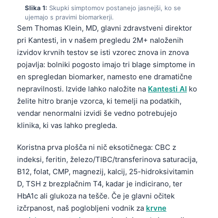
Slika 1:
Skupki simptomov postanejo jasnejši, ko se
ujemajo s pravimi biomarkerji.
Sem Thomas Klein, MD, glavni zdravstveni direktor
pri Kantesti, in v našem pregledu 2M+ naloženih
izvidov krvnih testov se isti vzorec znova in znova
pojavlja: bolniki pogosto imajo tri blage simptome in
en spregledan biomarker, namesto ene dramatične
nepravilnosti. Izvide lahko naložite na
Kantesti AI
ko
želite hitro branje vzorca, ki temelji na podatkih,
vendar nenormalni izvidi še vedno potrebujejo
klinika, ki vas lahko pregleda.
Koristna prva plošča ni nič eksotičnega: CBC z
indeksi, feritin, železo/TIBC/transferinova saturacija,
B12, folat, CMP, magnezij, kalcij, 25-hidroksivitamin
D, TSH z brezplačnim T4, kadar je indicirano, ter
HbA1c ali glukoza na tešče. Če je glavni očitek
izčrpanost, naš poglobljeni vodnik za
krvne