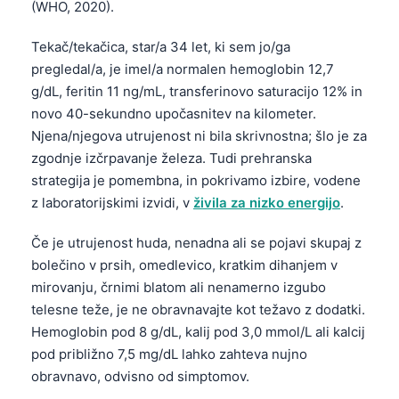
(WHO, 2020).
Tekač/tekačica, star/a 34 let, ki sem jo/ga
pregledal/a, je imel/a normalen hemoglobin 12,7
g/dL, feritin 11 ng/mL, transferinovo saturacijo 12% in
novo 40-sekundno upočasnitev na kilometer.
Njena/njegova utrujenost ni bila skrivnostna; šlo je za
zgodnje izčrpavanje železa. Tudi prehranska
strategija je pomembna, in pokrivamo izbire, vodene
z laboratorijskimi izvidi, v
živila za nizko energijo
.
Če je utrujenost huda, nenadna ali se pojavi skupaj z
bolečino v prsih, omedlevico, kratkim dihanjem v
mirovanju, črnimi blatom ali nenamerno izgubo
telesne teže, je ne obravnavajte kot težavo z dodatki.
Hemoglobin pod 8 g/dL, kalij pod 3,0 mmol/L ali kalcij
pod približno 7,5 mg/dL lahko zahteva nujno
obravnavo, odvisno od simptomov.