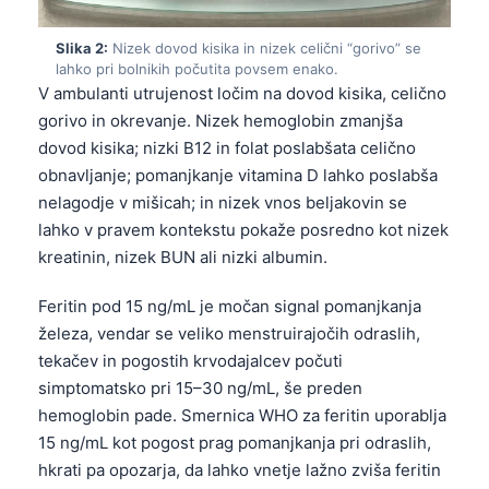
Slika 2:
Nizek dovod kisika in nizek celični “gorivo” se
lahko pri bolnikih počutita povsem enako.
V ambulanti utrujenost ločim na dovod kisika, celično
gorivo in okrevanje. Nizek hemoglobin zmanjša
dovod kisika; nizki B12 in folat poslabšata celično
obnavljanje; pomanjkanje vitamina D lahko poslabša
nelagodje v mišicah; in nizek vnos beljakovin se
lahko v pravem kontekstu pokaže posredno kot nizek
kreatinin, nizek BUN ali nizki albumin.
Feritin pod 15 ng/mL je močan signal pomanjkanja
železa, vendar se veliko menstruirajočih odraslih,
tekačev in pogostih krvodajalcev počuti
simptomatsko pri 15–30 ng/mL, še preden
hemoglobin pade. Smernica WHO za feritin uporablja
15 ng/mL kot pogost prag pomanjkanja pri odraslih,
hkrati pa opozarja, da lahko vnetje lažno zviša feritin