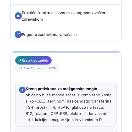
Praktični kontrolni seznam za pogovor z vašim
zdravnikom
Pogosto zastavljena vprašanja
⚡ Kratek povzetek
v1.0 —
29. april 2026
Krvna preiskava za možgansko meglo
običajno bi se morala začeti s kompletno krvno
sliko (CBC), feritinom, nasičenostjo transferina,
TSH, prostim T4, HbA1c, glukozo na tešče,
B12, folatom, CRP, ESR, elektroliti, ledvicami,
jetri, kalcijem, magnezijem in vitaminom D.