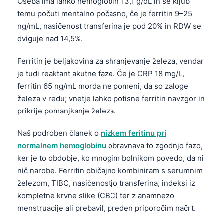
Oseba ima lahko hemoglobin 13,1 g/dL in se kljub
temu počuti mentalno počasno, če je ferritin 9–25
ng/mL, nasičenost transferina je pod 20% in RDW se
dviguje nad 14,5%.
Ferritin je beljakovina za shranjevanje železa, vendar
je tudi reaktant akutne faze. Če je CRP 18 mg/L,
ferritin 65 ng/mL morda ne pomeni, da so zaloge
železa v redu; vnetje lahko potisne ferritin navzgor in
prikrije pomanjkanje železa.
Naš podroben članek o
nizkem feritinu pri
normalnem hemoglobinu
obravnava to zgodnjo fazo,
ker je to obdobje, ko mnogim bolnikom povedo, da ni
nič narobe. Ferritin običajno kombiniram s serumnim
železom, TIBC, nasičenostjo transferina, indeksi iz
kompletne krvne slike (CBC) ter z anamnezo
menstruacije ali prebavil, preden priporočim načrt.