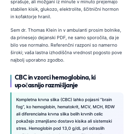
sprašuje, ali možgani iz minute v minuto prejemajo
stabilen kisik, glukozo, elektrolite, ščitnični hormon
in kofaktorje hranil.
Sem dr. Thomas Klein in v ambulanti prosim bolnike,
da prinesejo dejanski PDF, ne samo sporočila, da je
bilo vse normalno. Referenčni razponi so namerno
široki; vaša lastna izhodiščna vrednost pogosto pove
najbolj uporabno zgodbo.
CBC in vzorci hemoglobina, ki
upočasnijo razmišljanje
Kompletna krvna slika (CBC) lahko pojasni “brain
fog”, ko hemoglobin, hematokrit, MCV, MCH, RDW
ali diferencialna krvna slika belih krvnih celic
pokažejo zmanjšano dostavo kisika ali sistemski
stres. Hemoglobin pod 13,0 g/dL pri odraslih