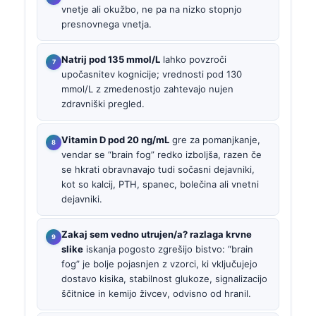
vnetje ali okužbo, ne pa na nizko stopnjo
presnovnega vnetja.
Natrij pod 135 mmol/L
lahko povzroči
upočasnitev kognicije; vrednosti pod 130
mmol/L z zmedenostjo zahtevajo nujen
zdravniški pregled.
Vitamin D pod 20 ng/mL
gre za pomanjkanje,
vendar se “brain fog” redko izboljša, razen če
se hkrati obravnavajo tudi sočasni dejavniki,
kot so kalcij, PTH, spanec, bolečina ali vnetni
dejavniki.
Zakaj sem vedno utrujen/a? razlaga krvne
slike
iskanja pogosto zgrešijo bistvo: “brain
fog” je bolje pojasnjen z vzorci, ki vključujejo
dostavo kisika, stabilnost glukoze, signalizacijo
ščitnice in kemijo živcev, odvisno od hranil.