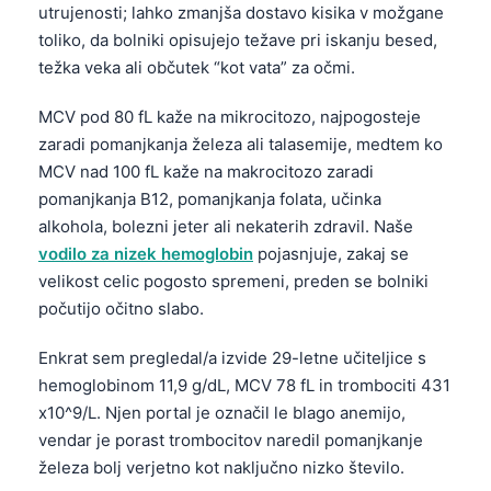
utrujenosti; lahko zmanjša dostavo kisika v možgane
toliko, da bolniki opisujejo težave pri iskanju besed,
težka veka ali občutek “kot vata” za očmi.
MCV pod 80 fL kaže na mikrocitozo, najpogosteje
zaradi pomanjkanja železa ali talasemije, medtem ko
MCV nad 100 fL kaže na makrocitozo zaradi
pomanjkanja B12, pomanjkanja folata, učinka
alkohola, bolezni jeter ali nekaterih zdravil. Naše
vodilo za nizek hemoglobin
pojasnjuje, zakaj se
velikost celic pogosto spremeni, preden se bolniki
počutijo očitno slabo.
Enkrat sem pregledal/a izvide 29-letne učiteljice s
hemoglobinom 11,9 g/dL, MCV 78 fL in trombociti 431
x10^9/L. Njen portal je označil le blago anemijo,
vendar je porast trombocitov naredil pomanjkanje
železa bolj verjetno kot naključno nizko število.