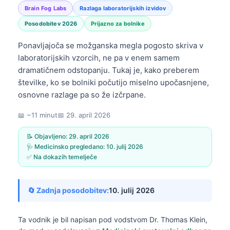
Brain Fog Labs
Razlaga laboratorijskih izvidov
Posodobitev 2026
Prijazno za bolnike
Ponavljajoča se možganska megla pogosto skriva v
laboratorijskih vzorcih, ne pa v enem samem
dramatičnem odstopanju. Tukaj je, kako preberem
številke, ko se bolniki počutijo miselno upočasnjene,
osnovne razlage pa so že izčrpane.
📖 ~11 minut
📅
29. april 2026
📝 Objavljeno:
29. april 2026
🩺 Medicinsko pregledano:
10. julij 2026
✅ Na dokazih temelječe
🔄 Zadnja posodobitev:
10. julij 2026
Ta vodnik je bil napisan pod vodstvom
Dr. Thomas Klein,