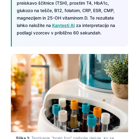
preiskavo ščitnice (TSH), prostim T4, HbA1c,
glukozo na tešče, B12, folatom, CRP, ESR, CMP,
magnezijem in 25-OH vitaminom D. Te rezultate
lahko naložite na
Kantesti AI
za interpretacijo na
podlagi vzorcev v približno 60 sekundah.
Slika 1:
Testiranje “brain fog” najbolje deluje, ko se