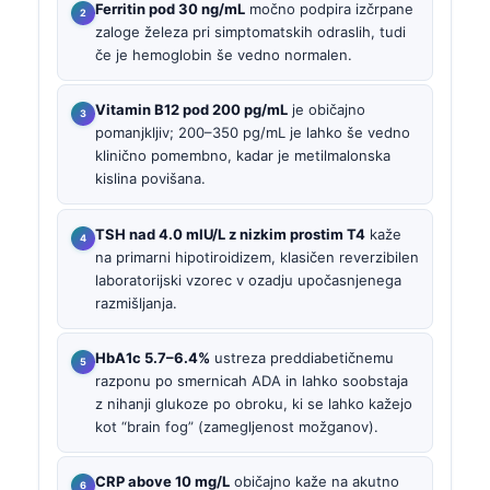
Ferritin pod 30 ng/mL
močno podpira izčrpane
zaloge železa pri simptomatskih odraslih, tudi
če je hemoglobin še vedno normalen.
Vitamin B12 pod 200 pg/mL
je običajno
pomanjkljiv; 200–350 pg/mL je lahko še vedno
klinično pomembno, kadar je metilmalonska
kislina povišana.
TSH nad 4.0 mIU/L z nizkim prostim T4
kaže
na primarni hipotiroidizem, klasičen reverzibilen
laboratorijski vzorec v ozadju upočasnjenega
razmišljanja.
HbA1c 5.7–6.4%
ustreza preddiabetičnemu
razponu po smernicah ADA in lahko soobstaja
z nihanji glukoze po obroku, ki se lahko kažejo
kot “brain fog” (zamegljenost možganov).
CRP above 10 mg/L
običajno kaže na akutno