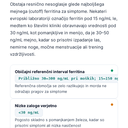
Obstaja resnično nesoglasje glede najboljšega
mejnega (cutoff) ferritina za simptome. Nekateri
evropski laboratoriji označijo ferritin pod 15 ng/mL le,
medtem ko številni kliniki obravnavajo vrednosti pod
30 ng/mL kot pomanjkljive in menijo, da je 30–50
ng/mL mejno, kadar so prisotni izpadanje las,
nemirne noge, močne menstruacije ali trening
vzdržljivosti.
Običajni referenčni interval ferritina
Približno 30–300 ng/mL pri moških; 15–150 ng/mL
Referenčna območja se zelo razlikujejo in morda ne
odražajo pragov za simptome
Nizke zaloge verjetno
<30 ng/mL
Pogosto skladno s pomanjkanjem železa, kadar so
prisotni simptomi ali nizka nasičenost