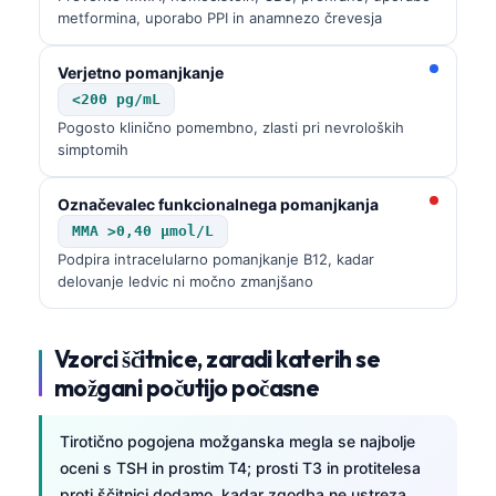
metformina, uporabo PPI in anamnezo črevesja
Verjetno pomanjkanje
<200 pg/mL
Pogosto klinično pomembno, zlasti pri nevroloških
simptomih
Označevalec funkcionalnega pomanjkanja
MMA >0,40 µmol/L
Podpira intracelularno pomanjkanje B12, kadar
delovanje ledvic ni močno zmanjšano
Vzorci ščitnice, zaradi katerih se
možgani počutijo počasne
Tirotično pogojena možganska megla se najbolje
Norsk bokmål
oceni s TSH in prostim T4; prosti T3 in protitelesa
Ślōnskŏ gŏdka
proti ščitnici dodamo, kadar zgodba ne ustreza.