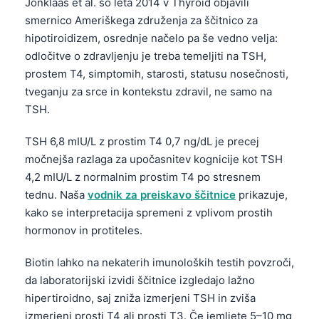
Gàidhlig
Jonklaas et al. so leta 2014 v Thyroid objavili
smernico Ameriškega združenja za ščitnico za
Euskara
hipotiroidizem, osrednje načelo pa še vedno velja:
Македонски јазик
odločitve o zdravljenju je treba temeljiti na TSH,
Latviešu valoda
prostem T4, simptomih, starosti, statusu nosečnosti,
tveganju za srce in kontekstu zdravil, ne samo na
Galego
TSH.
অসমীয়া
TSH 6,8 mIU/L z prostim T4 0,7 ng/dL je precej
සිංහල
močnejša razlaga za upočasnitev kognicije kot TSH
سنڌي
4,2 mIU/L z normalnim prostim T4 po stresnem
پښتو
tednu. Naša
vodnik za preiskavo ščitnice
prikazuje,
kako se interpretacija spremeni z vplivom prostih
hormonov in protiteles.
Slovenčina
Hrvatski
Biotin lahko na nekaterih imunoloških testih povzroči,
da laboratorijski izvidi ščitnice izgledajo lažno
Suomi
hipertiroidno, saj zniža izmerjeni TSH in zviša
Қазақ тілі
izmerjeni prosti T4 ali prosti T3. Če jemljete 5–10 mg