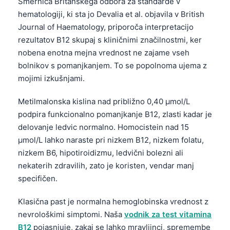
Smernica Britanskega odbora za standarde v
hematologiji, ki sta jo Devalia et al. objavila v British
Journal of Haematology, priporoča interpretacijo
rezultatov B12 skupaj s kliničnimi značilnostmi, ker
nobena enotna mejna vrednost ne zajame vseh
bolnikov s pomanjkanjem. To se popolnoma ujema z
mojimi izkušnjami.
Metilmalonska kislina nad približno 0,40 µmol/L
podpira funkcionalno pomanjkanje B12, zlasti kadar je
delovanje ledvic normalno. Homocistein nad 15
µmol/L lahko naraste pri nizkem B12, nizkem folatu,
nizkem B6, hipotiroidizmu, ledvični bolezni ali
nekaterih zdravilih, zato je koristen, vendar manj
specifičen.
Klasična past je normalna hemoglobinska vrednost z
nevrološkimi simptomi. Naša
vodnik za test vitamina
B12
pojasnjuje, zakaj se lahko mravljinci, spremembe