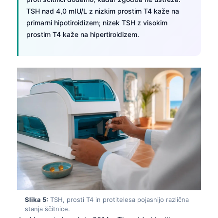
Frysk
TSH nad 4,0 mIU/L z nizkim prostim T4 kaže na
primarni hipotiroidizem; nizek TSH z visokim
Esperanto
prostim T4 kaže na hipertiroidizem.
Беларуская мова
Татар теле
Кыргызча
ئۇيغۇرچە
Cebuano
Basa Jawa
ພາສາລາວ
Монгол
Afrikaans
العربية المغربية
Slika 5:
TSH, prosti T4 in protitelesa pojasnijo različna
Occitan
stanja ščitnice.