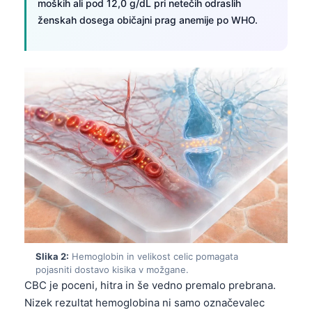
moških ali pod 12,0 g/dL pri netečih odraslih
ženskah dosega običajni prag anemije po WHO.
Slika 2:
Hemoglobin in velikost celic pomagata
pojasniti dostavo kisika v možgane.
CBC je poceni, hitra in še vedno premalo prebrana.
Nizek rezultat hemoglobina ni samo označevalec