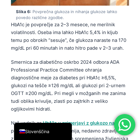
简体中文
Slika 6:
Povprečna glukoza in nihanja glukoze lahko
povedo različne zgodbe.
Română
HbA1c je povprečje za 2–3 mesece, ne merilnik
Türkçe
volatilnosti. Oseba ima lahko HbA1c 5,4% in kljub
Ελληνικά
temu po obrokih “sesuje”, če glukoza naraste na 170
mg/dL pri 60 minutah in nato hitro pade v 2–3 urah.
Português
Español
Smernica za diabetično oskrbo 2024 odbora ADA
Italiano
Professional Practice Committee ohranja
diagnostične meje za diabetes pri HbA1c ≥6,5%,
עִבְרִית
glukozi na tešče ≥126 mg/dL ali glukozi pri 2-urnem
Français
OGTT ≥200 mg/dL. Pri megli v možganih me zanima
العربية
tudi oblika krivulje, zlasti po zajtrkih z veliko
ogljikovimi hidrati.
Deutsch
English
Naš vodnik za
HbA1c v primerjavi z glukozo na tešče
pojasnjuje, zakaj lahko anemija, nedavno zdravljenje
Slovenščina
z železom, bolezen ledvic in spremenjena življenjska