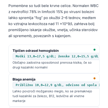
Pomembne so tudi bele krvne celice. Normalen WBC
z nevtrofilci 78% in limfociti 15% po virusni bolezni
lahko spremlja “fog” po okužbi 2–6 tednov, medtem
ko vztrajna levkocitoza nad 11 x10^9/L zahteva bolj
premišljeno iskanje okužbe, vnetja, učinka steroidov
ali sprememb, povezanih s kajenjem.
Tipičen odrasel hemoglobin
Moški 13,0–17,5 g/dL; ženske 12,0–15,5 g/dL
Običajno zadostna sposobnost prenosa kisika, če so
drugi kazalniki normalni
Blaga anemija
Približno 10,0–12,9 g/dL, odvisno od spola in n
Lahko povzroči možgansko meglo, ko se premaknejo
tudi kazalniki za železo, B12, ledvične ali vnetne
markerje