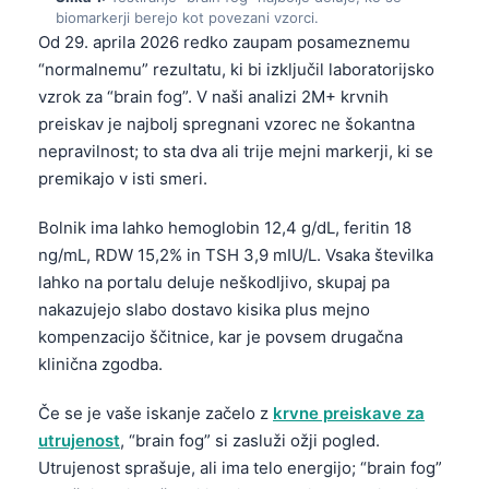
biomarkerji berejo kot povezani vzorci.
Od 29. aprila 2026 redko zaupam posameznemu
“normalnemu” rezultatu, ki bi izključil laboratorijsko
vzrok za “brain fog”. V naši analizi 2M+ krvnih
preiskav je najbolj spregnani vzorec ne šokantna
nepravilnost; to sta dva ali trije mejni markerji, ki se
premikajo v isti smeri.
Bolnik ima lahko hemoglobin 12,4 g/dL, feritin 18
ng/mL, RDW 15,2% in TSH 3,9 mIU/L. Vsaka številka
lahko na portalu deluje neškodljivo, skupaj pa
nakazujejo slabo dostavo kisika plus mejno
kompenzacijo ščitnice, kar je povsem drugačna
klinična zgodba.
Če se je vaše iskanje začelo z
krvne preiskave za
utrujenost
, “brain fog” si zasluži ožji pogled.
Utrujenost sprašuje, ali ima telo energijo; “brain fog”