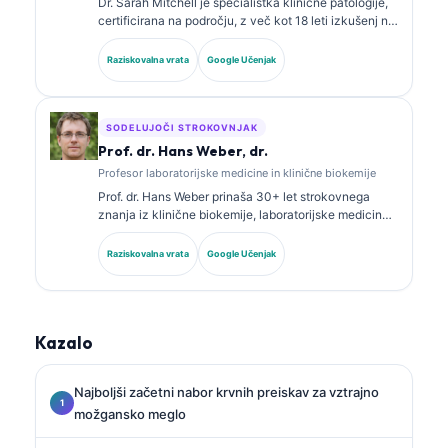
Dr. Sarah Mitchell je specialistka klinične patologije,
certificirana na področju, z več kot 18 leti izkušenj na
področju laboratorijske medicine in diagnostične
analize. Ima specialna certifikata iz klinične kemije in
Raziskovalna vrata
Google Učenjak
je obsežno objavljala o panelih biomarkerjev in
laboratorijski analizi v klinični praksi.
SODELUJOČI STROKOVNJAK
Prof. dr. Hans Weber, dr.
Profesor laboratorijske medicine in klinične biokemije
Prof. dr. Hans Weber prinaša 30+ let strokovnega
znanja iz klinične biokemije, laboratorijske medicine
in raziskav biomarkerjev. Nekdanji predsednik
Nemškega društva za klinično kemijo se osredotoča
Raziskovalna vrata
Google Učenjak
na analizo diagnostičnih panelov, standardizacijo
biomarkerjev in laboratorijsko medicino s pomočjo AI.
Kazalo
Najboljši začetni nabor krvnih preiskav za vztrajno
možgansko meglo