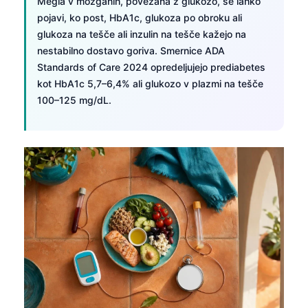
Megla v možganih, povezana z glukozo, se lahko
日本語
pojavi, ko post, HbA1c, glukoza po obroku ali
Eesti
glukoza na tešče ali inzulin na tešče kažejo na
nestabilno dostavo goriva. Smernice ADA
Azərbaycan dili
Standards of Care 2024 opredeljujejo prediabetes
Bosanski
kot HbA1c 5,7–6,4% ali glukozo v plazmi na tešče
Svenska
100–125 mg/dL.
Српски језик
Íslenska
Հայերեն
Bahasa Indonesia
हिन्दी
Nederlands
Dansk
Български
فارسی