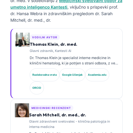
dr. med.
v sodelovanju z
Medicinski svetovalni odbor za
umetno inteligenco Kantesti
, vključno s prispevki prof.
dr. Hansa Webra in zdravniškim pregledom dr. Sarah
Mitchell, dr. med., dr.
VODILNI AVTOR
Thomas Klein, dr. med.
Glavni zdravnik, Kantesti AI
Dr. Thomas Klein je specialist interne medicine in
klinični hematolog, ki je potrjen s strani odbora, z več
kot 15 leti izkušenj na področju laboratorijske
medicine in z analizo kliničnih podatkov s pomočjo
Raziskovalna vrata
Google Učenjak
Academia.edu
umetne inteligence. Kot glavni medicinski direktor pri
Kantesti AI zagotavlja klinični nadzor nad medicinsko
ORCID
točnostjo lastniškega nevronskega omrežja. Dr. Klein
je obsežno objavljal na področju interpretacije
biomarkerjev in laboratorijske diagnostike na temo
laboratorijske medicine.
MEDICINSKI RECENZENT
Sarah Mitchell, dr. med., dr.
Glavni zdravstveni svetovalec - klinična patologija in
interna medicina