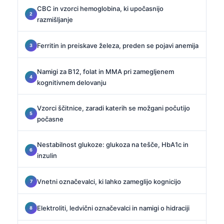
CBC in vzorci hemoglobina, ki upočasnijo
razmišljanje
Ferritin in preiskave železa, preden se pojavi anemija
Namigi za B12, folat in MMA pri zamegljenem
kognitivnem delovanju
Vzorci ščitnice, zaradi katerih se možgani počutijo
počasne
Nestabilnost glukoze: glukoza na tešče, HbA1c in
inzulin
Vnetni označevalci, ki lahko zameglijo kognicijo
Elektroliti, ledvični označevalci in namigi o hidraciji