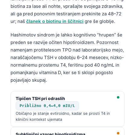
Català
biotina za lase ali nohte, vprašajte svojega zdravnika,
ali ga pred ponovnim testiranjem prekinite za 48–72
O‘zbekcha
ur; naš
članek o biotinu in ščitnici
gre še globlje.
Українська
አማርኛ
Hashimotov sindrom je lahko kognitivno “hrupen” še
preden se razvije očiten hipotiroidizem. Pozornost
Kiswahili
namenjam protitelesom TPO nad laboratorijsko mejo,
ភាសាខ្មែរ
naraščajočemu TSH v obdobju 6–24 mesecev, nizko-
ဗမာစာ
normalnemu prostemu T4, feritinu pod 40 ng/mL in
pomanjkanju vitamina D, ker se ti sklopi pogosto
ไทย
pojavljajo skupaj.
Tagalog
Tiếng Việt
Tipičen TSH pri odraslih
Bahasa Melayu
Približno 0,4–4,0 mIU/L
Običajno je stanje evtiroidno, kadar se prosti T4 in
മലയാളം
klinični kontekst ujemata
ಕನ್ನಡ
ગુજરાતી
Subklinični vzorec hipotiroidizma