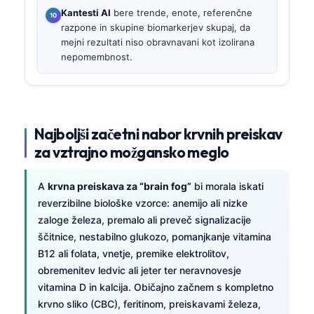
Kantesti AI
bere trende, enote, referenčne
razpone in skupine biomarkerjev skupaj, da
mejni rezultati niso obravnavani kot izolirana
nepomembnost.
Najboljši začetni nabor krvnih preiskav
za vztrajno možgansko meglo
A
krvna preiskava za “brain fog”
bi morala iskati
reverzibilne biološke vzorce: anemijo ali nizke
zaloge železa, premalo ali preveč signalizacije
ščitnice, nestabilno glukozo, pomanjkanje vitamina
B12 ali folata, vnetje, premike elektrolitov,
obremenitev ledvic ali jeter ter neravnovesje
vitamina D in kalcija. Običajno začnem s kompletno
krvno sliko (CBC), feritinom, preiskavami železa,