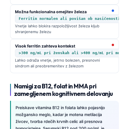
Možna funkcionalna omejitev železa
Ferritin normalen ali povišan ob nasičenosti tr
Vnetje lahko blokira razpoložljivost železa kljub
shranjenemu železu
Visok ferritin zahteva kontekst
>300 ng/mL pri ženskah ali >400 ng/mL pri moški
Lahko odraža vnetje, jetrno bolezen, presnovni
sindrom ali preobremenitev z železom
Namigi za B12, folat in MMA pri
zamegljenem kognitivnem delovanju
Preiskave vitamina B12 in folata lahko pojasnijo
možgansko meglo, kadar je motena metilacija
živcev, tvorba rdečih krvnih celic ali presnova
homocisteina. Serumski B12 pod 200 pg/mL je