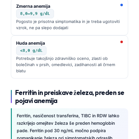
Zmerna anemija
8,0–9,9 g/dL
Pogosto je prisotna simptomatika in je treba ugotoviti
vzrok, ne pa slepo dodajati
Huda anemija
<8,0 g/dL
Potrebuje takojšnjo zdravniško oceno, zlasti ob
bolečinah v prsih, omedlevici, zadihanosti ali črnem
blatu
Ferritin in preiskave železa, preden se
pojavi anemija
Ferritin, nasičenost transferina, TIBC in RDW lahko
razkrijejo omejitev železa še preden hemoglobin
pade. Ferritin pod 30 ng/mL močno podpira
pomanjkanje železa pri simptomatskih odraslih,