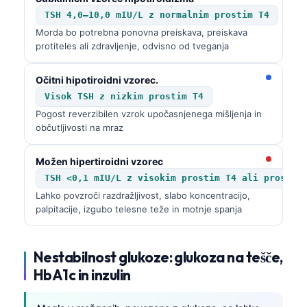
TSH 4,0–10,0 mIU/L z normalnim prostim T4
தமிழ்
Morda bo potrebna ponovna preiskava, preiskava
తెలుగు
protiteles ali zdravljenje, odvisno od tveganja
मराठी
Očitni hipotiroidni vzorec.
اردو
Visok TSH z nizkim prostim T4
বাংলা
Pogost reverzibilen vzrok upočasnjenega mišljenja in
občutljivosti na mraz
Shqip
Magyar
Možen hipertiroidni vzorec
한국어
TSH <0,1 mIU/L z visokim prostim T4 ali prostim
Lahko povzroči razdražljivost, slabo koncentracijo,
Polski
palpitacije, izgubo telesne teže in motnje spanja
Lietuvių kalba
Русский
Nestabilnost glukoze: glukoza na tešče,
ქართული
HbA1c in inzulin
Čeština