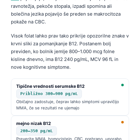
ravnotežja, pekoče stopala, izpadi spomina ali
bolečina jezika pojavijo še preden se makrocitoza
pokaže na CBC.
Visok folat lahko prav tako prikrije opozorilne znake v
krvni sliki za pomanjkanje B12. Postanem bolj
previden, ko bolnik jemlje 800–1.000 mcg folne
kisline dnevno, ima B12 240 pg/mL, MCV 96 fL in
nove kognitivne simptome.
Tipične vrednosti serumske B12
Približno 300–900 pg/mL
Običajno zadostuje, čeprav lahko simptomi upravičijo
MMA, če se rezultati ne ujemajo
mejno nizak B12
200–350 pg/mL
Preverite MMA, homocistein, CBC, prehrano, uporabo