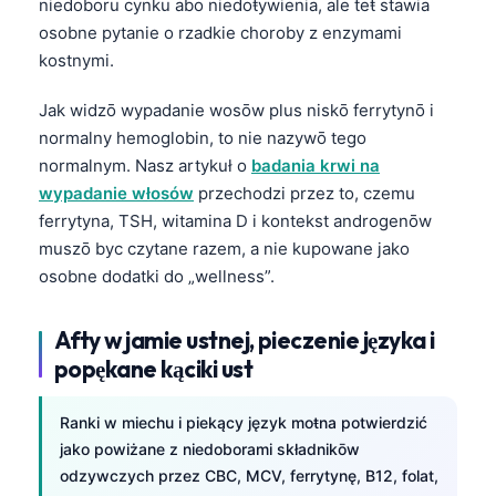
niedoboru cynku abo niedoŧywienia, ale teŧ stawia
osobne pytanie o rzadkie choroby z enzymami
kostnymi.
Jak widzō wypadanie wosōw plus niskō ferrytynō i
normalny hemoglobin, to nie nazywō tego
normalnym. Nasz artykuł o
badania krwi na
wypadanie włosów
przechodzi przez to, czemu
ferrytyna, TSH, witamina D i kontekst androgenōw
muszō byc czytane razem, a nie kupowane jako
osobne dodatki do „wellness”.
Afty w jamie ustnej, pieczenie języka i
popękane kąciki ust
Ranki w miechu i piekący język moŧna potwierdzić
jako powiżane z niedoborami składnikōw
odzywczych przez CBC, MCV, ferrytynę, B12, folat,