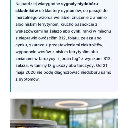
Najbardziej wiarygodne
sygnały niydobōru
składnikōw
sō klastery syptomōw, co pasujō do
merzalnego wzorca we labie: znużenie z anemiō
albo niskim ferrytynōm, kruchō paznokcie z
wskazōwkami na żelazo abo cynk, ranki w miechu
z nieprawidłowōsciōm B12, folatu, żelaza abo
cynku, skurcze z przestawieniami elektrolitōw,
wypadanie wosōw z niskim ferrytynōm abo
zmianami w tarczycy, i „brain fog” z wynikami B12,
żelaza, witaminy D, glukozy abo tarczycy. Od 21
maja 2026 nie bōdę diagnozować niedoboru samō
z syptomōw.