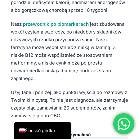
porodzie, deficytem kalorii, nadmiarem androgenów
简体中文
albo gorączkową chorobą sprzed 10 tygodni.
Română
Nasz
przewodnik po biomarkerach
jest zbudowana
Türkçe
wokół czytania wzorców, bo niedobory składników
Ελληνικά
odżywczych rzadko przychodzą same. Niska
ferrytyna może współistnieć z niską witaminą D,
Português
niskie B12 może współistnieć ze stosowaniem
Español
metforminy, a niskie cynk może po prostu
Italiano
odzwierciedlać niską albuminę podczas stanu
zapalnego.
עִבְרִית
Français
Użyj tabeli poniżej jako punktu wyjścia do rozmowy z
العربية
Twoim klinicystą. To nie jest diagnoza, ale zatrzymuje
częsty błąd zamawiania 20 suplementów, zanim
Deutsch
zamówi się jedno CBC.
English
Ślōnskŏ gŏdka
Zmęczenie lub niska wytrzymałość