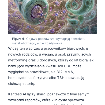
Euskara
Македонски јазик
Latviešu valoda
Galego
অসমীয়া
Figura 6:
Objawy poznawcze wymagają kontekstu
සිංහල
metabolicznego, a nie zgadywania.
سنڌي
Widzę ten wzorzec u pracowników biurowych, u
nowych rodziców, u wegan, u osób przyjmujących
پښتو
metforminę oraz u dorosłych, którzy od lat biorą leki
hamujące wydzielanie kwasu. Ich CBC może
Slovenčina
wyglądać na prawidłowe, ale B12, MMA,
homocysteina, ferrytyna albo TSH opowiadają
Hrvatski
cichszą historię.
Suomi
Қазақ тілі
Kantesti AI łączy skargi poznawcze z tymi samymi
wzorcami raportów, które klinicysta sprawdza
Català