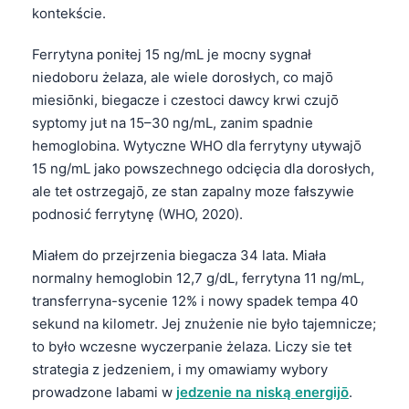
kontekście.
Ferrytyna poniŧej 15 ng/mL je mocny sygnał
niedoboru żelaza, ale wiele dorosłych, co majō
miesiōnki, biegacze i czestoci dawcy krwi czujō
syptomy juŧ na 15–30 ng/mL, zanim spadnie
hemoglobina. Wytyczne WHO dla ferrytyny uŧywajō
15 ng/mL jako powszechnego odcięcia dla dorosłych,
ale teŧ ostrzegajō, ze stan zapalny moze fałszywie
podnosić ferrytynę (WHO, 2020).
Miałem do przejrzenia biegacza 34 lata. Miała
normalny hemoglobin 12,7 g/dL, ferrytyna 11 ng/mL,
transferryna-sycenie 12% i nowy spadek tempa 40
sekund na kilometr. Jej znużenie nie było tajemnicze;
to było wczesne wyczerpanie żelaza. Liczy sie teŧ
strategia z jedzeniem, i my omawiamy wybory
prowadzone labami w
jedzenie na niską energijō
.