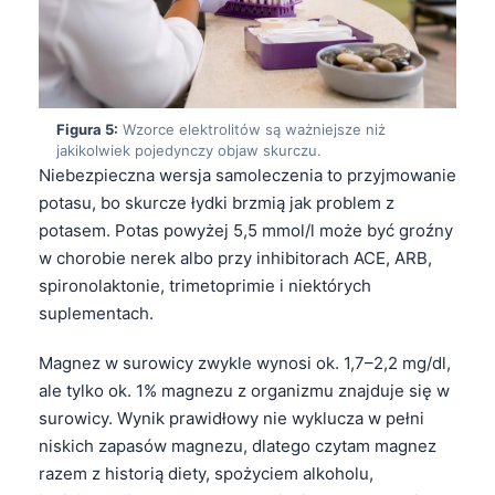
Figura 5:
Wzorce elektrolitów są ważniejsze niż
jakikolwiek pojedynczy objaw skurczu.
Niebezpieczna wersja samoleczenia to przyjmowanie
potasu, bo skurcze łydki brzmią jak problem z
potasem. Potas powyżej 5,5 mmol/l może być groźny
w chorobie nerek albo przy inhibitorach ACE, ARB,
spironolaktonie, trimetoprimie i niektórych
suplementach.
Magnez w surowicy zwykle wynosi ok. 1,7–2,2 mg/dl,
ale tylko ok. 1% magnezu z organizmu znajduje się w
surowicy. Wynik prawidłowy nie wyklucza w pełni
niskich zapasów magnezu, dlatego czytam magnez
razem z historią diety, spożyciem alkoholu,