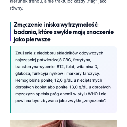
kierunek trendu, a nie traktujōc kaźdy „flag” jako
rōwny.
Zmęczenie i niska wytrzymałość:
badania, które zwykle mają znaczenie
jako pierwsze
Znużenie z niedoboru składnikōw odzywczych
najczesciej potwierdzajō CBC, ferrytyna,
transferryna-sycenie, B12, folat, witamina D,
glukoza, funkcyja nyrkōw i markery tarczycy.
Hemoglobina poniŧej 12,0 g/dL u niecięŧarnych
dorosłych kobiet abo poniŧej 13,0 g/dL u dorosłych
męzczyzn spełnia próg anemii w stylu WHO i nie
powinna byc zbywana jako zwykłe „zmęczenie”.