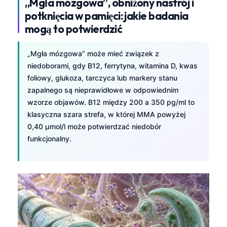
„Mgła mózgowa”, obniżony nastrój i
Esperanto
potknięcia w pamięci: jakie badania
mogą to potwierdzić
Беларуская мова
Татар теле
„Mgła mózgowa” może mieć związek z
Кыргызча
niedoborami, gdy B12, ferrytyna, witamina D, kwas
ئۇيغۇرچە
foliowy, glukoza, tarczyca lub markery stanu
zapalnego są nieprawidłowe w odpowiednim
Cebuano
wzorze objawów. B12 między 200 a 350 pg/ml to
Basa Jawa
klasyczna szara strefa, w której MMA powyżej
0,40 µmol/l może potwierdzać niedobór
ພາສາລາວ
funkcjonalny.
Монгол
Afrikaans
العربية المغربية
Occitan
Gàidhlig