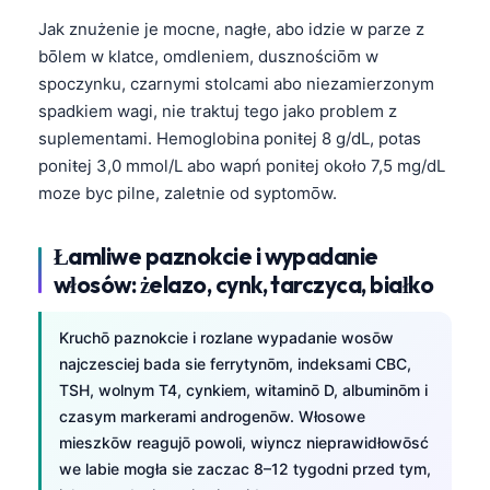
Jak znużenie je mocne, nagłe, abo idzie w parze z
bōlem w klatce, omdleniem, dusznościōm w
spoczynku, czarnymi stolcami abo niezamierzonym
spadkiem wagi, nie traktuj tego jako problem z
suplementami. Hemoglobina poniŧej 8 g/dL, potas
poniŧej 3,0 mmol/L abo wapń poniŧej około 7,5 mg/dL
moze byc pilne, zaleŧnie od syptomōw.
Łamliwe paznokcie i wypadanie
włosów: żelazo, cynk, tarczyca, białko
Kruchō paznokcie i rozlane wypadanie wosōw
najczesciej bada sie ferrytynōm, indeksami CBC,
TSH, wolnym T4, cynkiem, witaminō D, albuminōm i
czasym markerami androgenōw. Włosowe
mieszkōw reagujō powoli, wiyncz nieprawidłowōsć
we labie mogła sie zaczac 8–12 tygodni przed tym,