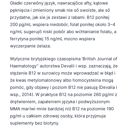
Gładki czerwōny język, nawracajōce afty, kątowe
pęknięcia i zmieniony smak nie sō swoiste, ale sō
przydatne, jak sie je zestawi z labami. B12 poniŧej
200 pg/mL wspiera niedobór, folat poniŧej około 3–4
ng/mL sugerujō niski pobōr abo wchłanianie folatu, a
ferrytyna poniŧej 15 ng/mL mocno wspiera
wyczerpanie żelaza.
Wytyczne brytyjskiego czasopisma ’British Journal of
Haematology” autorstwa Devalii i wsp. zaznaczają, że
stężenie B12 w surowicy może wprowadzać w błąd i
że kwas metylomalonowy albo homocysteina mogą
pomóc, gdy objawy i poziom B12 nie pasują (Devalia i
wsp., 2014). W praktyce B12 na poziomie 260 pg/ml z
drętwieniem, zapaleniem języka i podwyższonym
MMA martwi mnie bardziej niż B12 na poziomie 190
pg/ml u całkiem zdrowej osoby, która przyjmuje
suplementy bez biotyny.