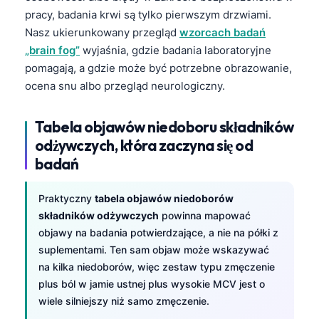
pracy, badania krwi są tylko pierwszym drzwiami.
తెలుగు
Nasz ukierunkowany przegląd
wzorcach badań
मराठी
„brain fog”
wyjaśnia, gdzie badania laboratoryjne
pomagają, a gdzie może być potrzebne obrazowanie,
اردو
ocena snu albo przegląd neurologiczny.
বাংলা
Shqip
Tabela objawów niedoboru składników
Magyar
odżywczych, która zaczyna się od
badań
Slovenščina
한국어
Praktyczny
tabela objawów niedoborów
Polski
składników odżywczych
powinna mapować
Lietuvių kalba
objawy na badania potwierdzające, a nie na półki z
suplementami. Ten sam objaw może wskazywać
Русский
na kilka niedoborów, więc zestaw typu zmęczenie
ქართული
plus ból w jamie ustnej plus wysokie MCV jest o
wiele silniejszy niż samo zmęczenie.
Čeština