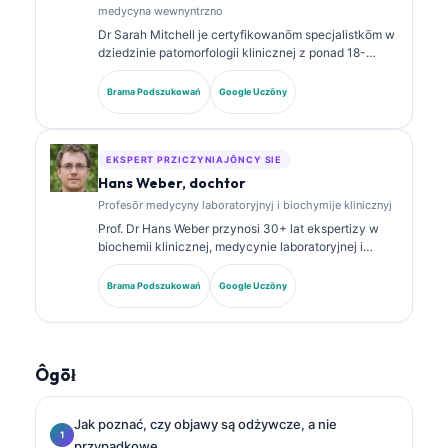
medycyna wewnyntrzno
Dr Sarah Mitchell je certyfikowanōm specjalistkōm w
dziedzinie patomorfologii klinicznej z ponad 18-
letnim staŜōm w medycynie laboratoryjnej i analizie
diagnostycznej. Ma specjalistyczne certyfikaty z
Brama Podszukowań
Google Uczōny
chemii klinicznej i publikowała szeroko na temat
panelōw biomarkerów i analizy laboratoryjnej w
praktyce klinicznej.
EKSPERT PRZICZYNIAJŌNCY SIE
Hans Weber, dochtor
Profesōr medycyny laboratoryjnyj i biochymije klinicznyj
Prof. Dr Hans Weber przynosi 30+ lat ekspertizy w
biochemii klinicznej, medycynie laboratoryjnej i
badaniach nad biomarkerami. Były Prezes
Niemieckiego Towarzystwa Chemii Klinicznej,
Brama Podszukowań
Google Uczōny
specjalizuje się w analizie paneli diagnostycznych,
standaryzacyji biomarkerów i medycynie
laboratoryjnej wspieranej AI.
Ôgōł
Jak poznać, czy objawy są odżywcze, a nie
przypadkowe