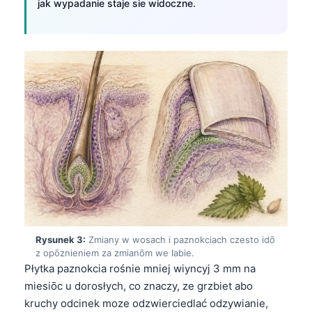
jak wypadanie staje sie widoczne.
Rysunek 3:
Zmiany w wosach i paznokciach czesto idō
z opōznieniem za zmianōm we labie.
Płytka paznokcia rośnie mniej wiyncyj 3 mm na
miesiōc u dorosłych, co znaczy, ze grzbiet abo
kruchy odcinek moze odzwierciedlać odzywianie,