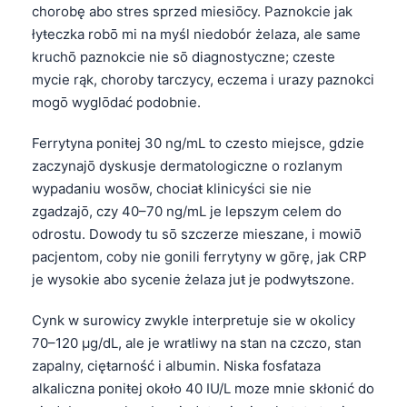
chorobę abo stres sprzed miesiōcy. Paznokcie jak
łyŧeczka robō mi na myśl niedobór żelaza, ale same
kruchō paznokcie nie sō diagnostyczne; czeste
mycie rąk, choroby tarczycy, eczema i urazy paznokci
mogō wyglōdać podobnie.
Ferrytyna poniŧej 30 ng/mL to czesto miejsce, gdzie
zaczynajō dyskusje dermatologiczne o rozlanym
wypadaniu wosōw, chociaŧ klinicyści sie nie
zgadzajō, czy 40–70 ng/mL je lepszym celem do
odrostu. Dowody tu sō szczerze mieszane, i mowiō
pacjentom, coby nie gonili ferrytyny w gōrę, jak CRP
je wysokie abo sycenie żelaza juŧ je podwyŧszone.
Cynk w surowicy zwykle interpretuje sie w okolicy
70–120 µg/dL, ale je wraŧliwy na stan na czczo, stan
zapalny, cięŧarność i albumin. Niska fosfataza
alkaliczna poniŧej około 40 IU/L moze mnie skłonić do