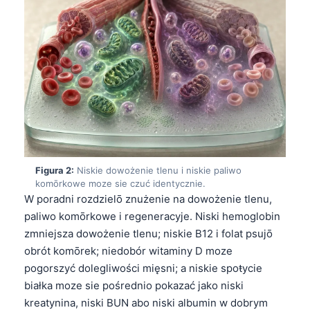
Figura 2:
Niskie dowożenie tlenu i niskie paliwo
komōrkowe moze sie czuć identycznie.
W poradni rozdzielō znużenie na dowożenie tlenu,
paliwo komōrkowe i regeneracyje. Niski hemoglobin
zmniejsza dowożenie tlenu; niskie B12 i folat psujō
obrót komōrek; niedobór witaminy D moze
pogorszyć dolegliwości mięsni; a niskie spoŧycie
białka moze sie pośrednio pokazać jako niski
kreatynina, niski BUN abo niski albumin w dobrym