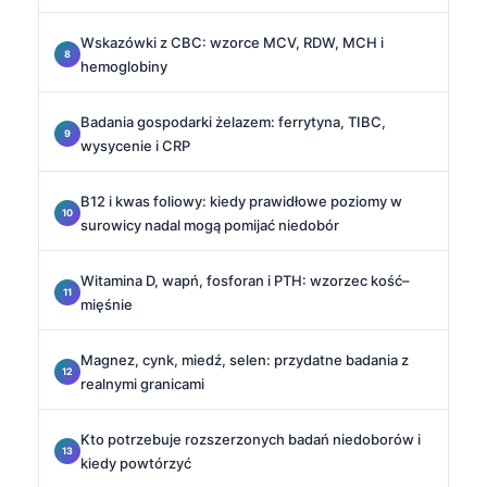
Wskazówki z CBC: wzorce MCV, RDW, MCH i
hemoglobiny
Badania gospodarki żelazem: ferrytyna, TIBC,
wysycenie i CRP
B12 i kwas foliowy: kiedy prawidłowe poziomy w
surowicy nadal mogą pomijać niedobór
Witamina D, wapń, fosforan i PTH: wzorzec kość–
mięśnie
Magnez, cynk, miedź, selen: przydatne badania z
realnymi granicami
Kto potrzebuje rozszerzonych badań niedoborów i
kiedy powtórzyć