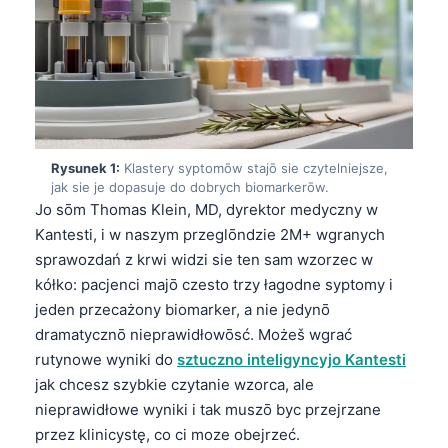
Rysunek 1:
Klastery syptomōw stajō sie czytelniejsze,
jak sie je dopasuje do dobrych biomarkerōw.
Jo sōm Thomas Klein, MD, dyrektor medyczny w
Kantesti, i w naszym przeglōndzie 2M+ wgranych
sprawozdań z krwi widzi sie ten sam wzorzec w
kółko: pacjenci majō czesto trzy łagodne syptomy i
jeden przecażony biomarker, a nie jedynō
dramatycznō nieprawidłowōsć. Możeš wgrać
rutynowe wyniki do
sztuczno inteligyncyjo Kantesti
jak chcesz szybkie czytanie wzorca, ale
nieprawidłowe wyniki i tak muszō byc przejrzane
przez klinicystę, co ci moze obejrzeć.