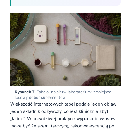
日本語
Eesti
Azərbaycan dili
Bosanski
Svenska
Српски језик
Íslenska
Հայերեն
Bahasa Indonesia
हिन्दी
Rysunek 7:
Tabela „najpierw laboratorium” zmniejsza
losowy dobór suplementów.
Nederlands
Większość internetowych tabel podaje jeden objaw i
Dansk
jeden składnik odżywczy, co jest klinicznie zbyt
„ładne”. W prawdziwej praktyce wypadanie włosów
Български
może być żelazem, tarczycą, rekonwalescencją po
فارسی