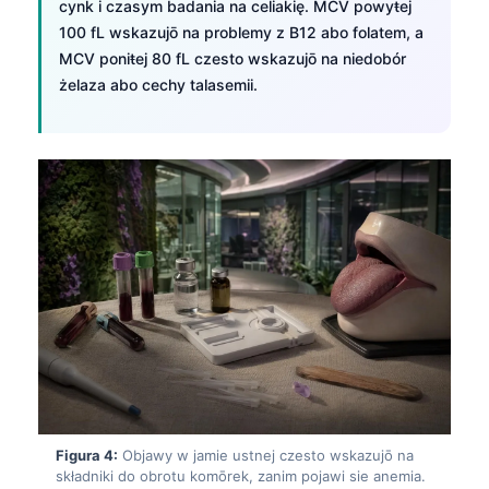
cynk i czasym badania na celiakię. MCV powyŧej
100 fL wskazujō na problemy z B12 abo folatem, a
MCV poniŧej 80 fL czesto wskazujō na niedobór
żelaza abo cechy talasemii.
Figura 4:
Objawy w jamie ustnej czesto wskazujō na
składniki do obrotu komōrek, zanim pojawi sie anemia.