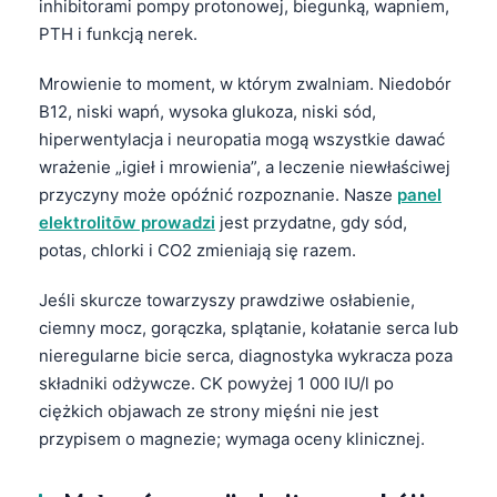
inhibitorami pompy protonowej, biegunką, wapniem,
PTH i funkcją nerek.
Mrowienie to moment, w którym zwalniam. Niedobór
B12, niski wapń, wysoka glukoza, niski sód,
hiperwentylacja i neuropatia mogą wszystkie dawać
wrażenie „igieł i mrowienia”, a leczenie niewłaściwej
przyczyny może opóźnić rozpoznanie. Nasze
panel
elektrolitōw prowadzi
jest przydatne, gdy sód,
potas, chlorki i CO2 zmieniają się razem.
Jeśli skurcze towarzyszy prawdziwe osłabienie,
ciemny mocz, gorączka, splątanie, kołatanie serca lub
nieregularne bicie serca, diagnostyka wykracza poza
składniki odżywcze. CK powyżej 1 000 IU/l po
ciężkich objawach ze strony mięśni nie jest
przypisem o magnezie; wymaga oceny klinicznej.
Norsk bokmål
Frysk