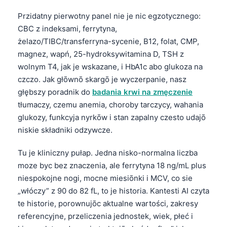
Przidatny pierwotny panel nie je nic egzotycznego:
CBC z indeksami, ferrytyna,
żelazo/TIBC/transferryna-sycenie, B12, folat, CMP,
magnez, wapń, 25-hydroksywitamina D, TSH z
wolnym T4, jak je wskazane, i HbA1c abo glukoza na
czczo. Jak głōwnō skargō je wyczerpanie, nasz
głębszy poradnik do
badania krwi na zmęczenie
tłumaczy, czemu anemia, choroby tarczycy, wahania
glukozy, funkcyja nyrkōw i stan zapalny czesto udajō
niskie składniki odzywcze.
Tu je kliniczny pułap. Jedna nisko-normalna liczba
moze byc bez znaczenia, ale ferrytyna 18 ng/mL plus
niespokojne nogi, mocne miesiōnki i MCV, co sie
„włóczy” z 90 do 82 fL, to je historia. Kantesti AI czyta
te historie, porownujōc aktualne wartości, zakresy
referencyjne, przeliczenia jednostek, wiek, płeć i