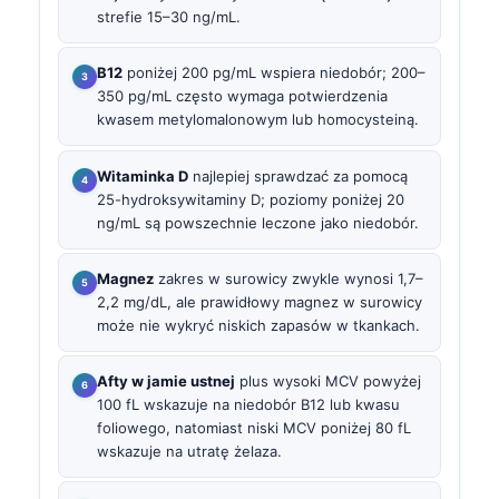
strefie 15–30 ng/mL.
B12
poniżej 200 pg/mL wspiera niedobór; 200–
350 pg/mL często wymaga potwierdzenia
kwasem metylomalonowym lub homocysteiną.
Witaminka D
najlepiej sprawdzać za pomocą
25-hydroksywitaminy D; poziomy poniżej 20
ng/mL są powszechnie leczone jako niedobór.
Magnez
zakres w surowicy zwykle wynosi 1,7–
2,2 mg/dL, ale prawidłowy magnez w surowicy
może nie wykryć niskich zapasów w tkankach.
Afty w jamie ustnej
plus wysoki MCV powyżej
100 fL wskazuje na niedobór B12 lub kwasu
foliowego, natomiast niski MCV poniżej 80 fL
wskazuje na utratę żelaza.