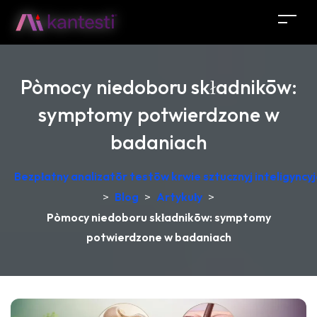
Pòmocy niedoboru składnikōw:
symptomy potwierdzone w
badaniach
Bezpłatny analizatōr testōw krwie sztucznyj inteligync
>
Blog
>
Artykuły
>
Pòmocy niedoboru składnikōw: symptomy
potwierdzone w badaniach