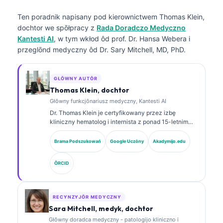
Ten poradnik napisany pod kierownictwem
Thomas Klein,
dochtor
we spōłpracy z
Rada Doradczo Medyczno
Kantesti AI
, w tym wkłod ôd prof. Dr. Hansa Webera i
przeglōnd medyczny ôd Dr. Sary Mitchell, MD, PhD.
GŁŌWNY AUTŌR
Thomas Klein, dochtor
Głōwny funkcjōnariusz medyczny, Kantesti AI
Dr. Thomas Klein je certyfikowany przez izbę
kliniczny hematolog i internista z ponad 15-letnim
doświadczeniem w medycynie laboratoryjnej i
analizie klinicznej wspieranej sztuczną inteligencją.
Brama Podszukowań
Google Uczōny
Akadymijo.edu
Jako Chief Medical Officer w Kantesti AI sprawuje
kliniczny nadzór nad medycznom poprawnościom
ÔRCID
wytwornego sieci neuronowej. Dr. Klein publikował
obszernie na temat interpretacyje biomarkerów i
diagnostyki laboratoryjnej w dziedzinie medycyny
laboratoryjnej.
RECYNZYJŌR MEDYCZNY
Sara Mitchell, medyk, dochtor
Głōwny doradca medyczny - patologijo kliniczno i