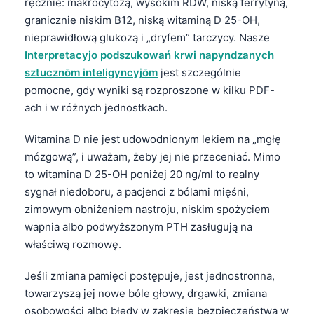
ręcznie: makrocytozą, wysokim RDW, niską ferrytyną,
O‘zbekcha
granicznie niskim B12, niską witaminą D 25-OH,
Українська
nieprawidłową glukozą i „dryfem” tarczycy. Nasze
Interpretacyjo podszukowań krwi napyndzanych
አማርኛ
sztucznōm inteligyncyjōm
jest szczególnie
Kiswahili
pomocne, gdy wyniki są rozproszone w kilku PDF-
ភាសាខ្មែរ
ach i w różnych jednostkach.
ဗမာစာ
Witamina D nie jest udowodnionym lekiem na „mgłę
ไทย
mózgową”, i uważam, żeby jej nie przeceniać. Mimo
Tagalog
to witamina D 25-OH poniżej 20 ng/ml to realny
sygnał niedoboru, a pacjenci z bólami mięśni,
Tiếng Việt
zimowym obniżeniem nastroju, niskim spożyciem
Bahasa Melayu
wapnia albo podwyższonym PTH zasługują na
മലയാളം
właściwą rozmowę.
ಕನ್ನಡ
Jeśli zmiana pamięci postępuje, jest jednostronna,
ગુજરાતી
towarzyszą jej nowe bóle głowy, drgawki, zmiana
osobowości albo błędy w zakresie bezpieczeństwa w
தமிழ்