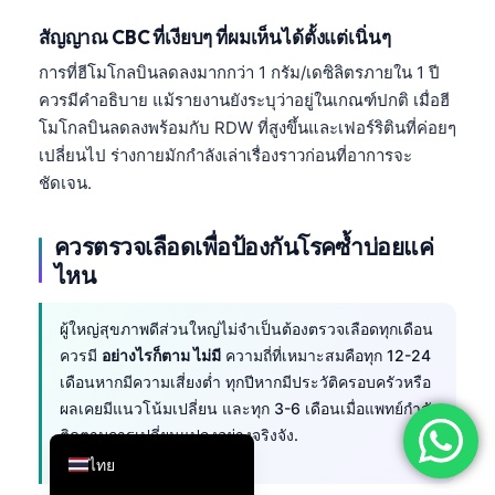
简体中文
สัญญาณ CBC ที่เงียบๆ ที่ผมเห็นได้ตั้งแต่เนิ่นๆ
Română
การที่ฮีโมโกลบินลดลงมากกว่า 1 กรัม/เดซิลิตรภายใน 1 ปี
ควรมีคำอธิบาย แม้รายงานยังระบุว่าอยู่ในเกณฑ์ปกติ เมื่อฮี
Türkçe
โมโกลบินลดลงพร้อมกับ RDW ที่สูงขึ้นและเฟอร์ริตินที่ค่อยๆ
Ελληνικά
เปลี่ยนไป ร่างกายมักกำลังเล่าเรื่องราวก่อนที่อาการจะ
Português
ชัดเจน.
Español
ควรตรวจเลือดเพื่อป้องกันโรคซ้ำบ่อยแค่
Italiano
ไหน
עִבְרִית
Français
ผู้ใหญ่สุขภาพดีส่วนใหญ่ไม่จำเป็นต้องตรวจเลือดทุกเดือน
العربية
ควรมี
อย่างไรก็ตาม ไม่มี
ความถี่ที่เหมาะสมคือทุก 12-24
เดือนหากมีความเสี่ยงต่ำ ทุกปีหากมีประวัติครอบครัวหรือ
Deutsch
ผลเคยมีแนวโน้มเปลี่ยน และทุก 3-6 เดือนเมื่อแพทย์กำลัง
English
ติดตามการเปลี่ยนแปลงอย่างจริงจัง.
ไทย