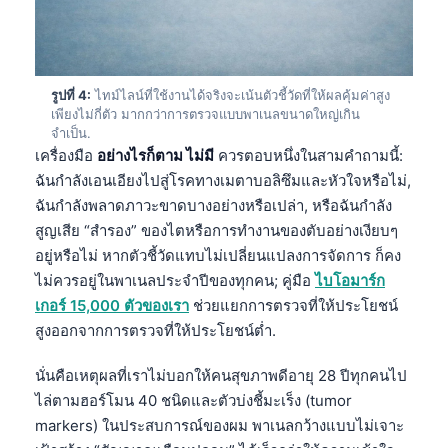
รูปที่ 4:
ไทม์ไลน์ที่ใช้งานได้จริงจะเน้นตัวชี้วัดที่ให้ผลคุ้มค่าสูง
เพียงไม่กี่ตัว มากกว่าการตรวจแบบพาเนลขนาดใหญ่เกิน
จำเป็น.
เครื่องมือ
อย่างไรก็ตาม ไม่มี
ควรตอบหนึ่งในสามคำถามนี้:
ฉันกำลังเอนเอียงไปสู่โรคทางเมตาบอลิซึมและหัวใจหรือไม่,
ฉันกำลังพลาดภาวะขาดบางอย่างหรือเปล่า, หรือฉันกำลัง
สูญเสีย “สำรอง” ของไตหรือการทำงานของตับอย่างเงียบๆ
อยู่หรือไม่ หากตัวชี้วัดแทบไม่เปลี่ยนแปลงการจัดการ ก็คง
ไม่ควรอยู่ในพาเนลประจำปีของทุกคน; คู่มือ
ไบโอมาร์ก
เกอร์ 15,000 ตัวของเรา
ช่วยแยกการตรวจที่ให้ประโยชน์
สูงออกจากการตรวจที่ให้ประโยชน์ต่ำ.
นั่นคือเหตุผลที่เราไม่บอกให้คนสุขภาพดีอายุ 28 ปีทุกคนไป
ไล่ตามฮอร์โมน 40 ชนิดและตัวบ่งชี้มะเร็ง (tumor
markers) ในประสบการณ์ของผม พาเนลกว้างแบบไม่เจาะ