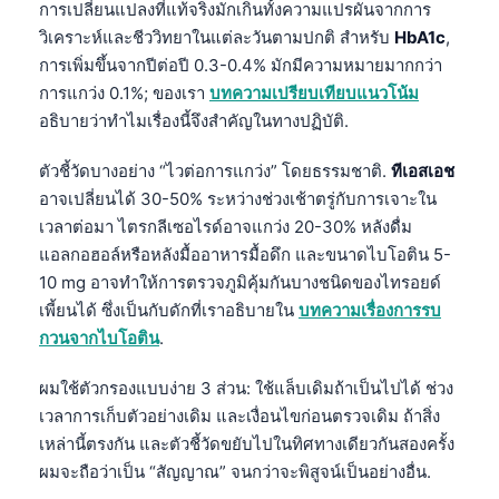
การเปลี่ยนแปลงที่แท้จริงมักเกินทั้งความแปรผันจากการ
วิเคราะห์และชีววิทยาในแต่ละวันตามปกติ สำหรับ
HbA1c
,
การเพิ่มขึ้นจากปีต่อปี 0.3-0.4% มักมีความหมายมากกว่า
การแกว่ง 0.1%; ของเรา
บทความเปรียบเทียบแนวโน้ม
อธิบายว่าทำไมเรื่องนี้จึงสำคัญในทางปฏิบัติ.
ตัวชี้วัดบางอย่าง “ไวต่อการแกว่ง” โดยธรรมชาติ.
ทีเอสเอช
อาจเปลี่ยนได้ 30-50% ระหว่างช่วงเช้าตรู่กับการเจาะใน
เวลาต่อมา ไตรกลีเซอไรด์อาจแกว่ง 20-30% หลังดื่ม
แอลกอฮอล์หรือหลังมื้ออาหารมื้อดึก และขนาดไบโอติน 5-
10 mg อาจทำให้การตรวจภูมิคุ้มกันบางชนิดของไทรอยด์
เพี้ยนได้ ซึ่งเป็นกับดักที่เราอธิบายใน
บทความเรื่องการรบ
กวนจากไบโอติน
.
ผมใช้ตัวกรองแบบง่าย 3 ส่วน: ใช้แล็บเดิมถ้าเป็นไปได้ ช่วง
เวลาการเก็บตัวอย่างเดิม และเงื่อนไขก่อนตรวจเดิม ถ้าสิ่ง
เหล่านี้ตรงกัน และตัวชี้วัดขยับไปในทิศทางเดียวกันสองครั้ง
ผมจะถือว่าเป็น “สัญญาณ” จนกว่าจะพิสูจน์เป็นอย่างอื่น.