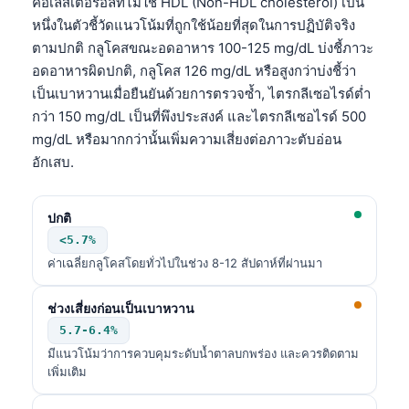
คอเลสเตอรอลที่ไม่ใช่ HDL (Non-HDL cholesterol) เป็น
หนึ่งในตัวชี้วัดแนวโน้มที่ถูกใช้น้อยที่สุดในการปฏิบัติจริง
ตามปกติ กลูโคสขณะอดอาหาร 100-125 mg/dL บ่งชี้ภาวะ
อดอาหารผิดปกติ, กลูโคส 126 mg/dL หรือสูงกว่าบ่งชี้ว่า
เป็นเบาหวานเมื่อยืนยันด้วยการตรวจซ้ำ, ไตรกลีเซอไรด์ต่ำ
กว่า 150 mg/dL เป็นที่พึงประสงค์ และไตรกลีเซอไรด์ 500
mg/dL หรือมากกว่านั้นเพิ่มความเสี่ยงต่อภาวะตับอ่อน
อักเสบ.
ปกติ
<5.7%
ค่าเฉลี่ยกลูโคสโดยทั่วไปในช่วง 8-12 สัปดาห์ที่ผ่านมา
ช่วงเสี่ยงก่อนเป็นเบาหวาน
5.7-6.4%
มีแนวโน้มว่าการควบคุมระดับน้ำตาลบกพร่อง และควรติดตาม
เพิ่มเติม