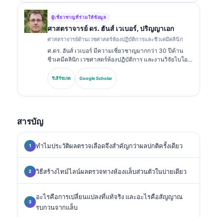
เกอร์และการวิเคราะห์ในทางปฏิบัติทางคลินิก.
ผู้เชี่ยวชาญที่ร่วมให้ข้อมูล
ศาสตราจารย์ ดร. ฮันส์ เวเบอร์, ปริญญาเอก
ศาสตราจารย์ด้านเวชศาสตร์ห้องปฏิบัติการและชีวเคมีคลินิก
ศ.ดร. ฮันส์ เวเบอร์ มีความเชี่ยวชาญมากกว่า 30 ปีด้าน
ชีวเคมีคลินิก เวชศาสตร์ห้องปฏิบัติการ และงานวิจัยไบโอ
มาร์กเกอร์ อดีตประธานของสมาคมเคมีคลินิกแห่งเยอรมนี
เขาเชี่ยวชาญด้านการวิเคราะห์ชุดตรวจเพื่อการวินิจฉัย
รีเสิร์ชเกต
Google Scholar
การมาตรฐานของไบโอมาร์กเกอร์ และเวชศาสตร์ห้อง
ปฏิบัติการที่ช่วยด้วย AI.
สารบัญ
ทำไมประวัติผลตรวจเลือดจึงสำคัญกว่าผลปกติครั้งเดียว
วิธีสร้างไทม์ไลน์ผลตรวจทางห้องแล็บส่วนตัวในบ่ายเดียว
อะไรคือการเปลี่ยนแปลงที่แท้จริง และอะไรคือสัญญาณ
รบกวนจากแล็บ