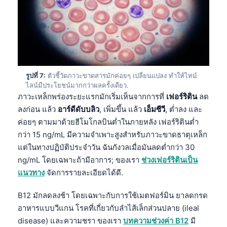
Català
O‘zbekcha
Українська
አማርኛ
Kiswahili
รูปที่ 7:
ตัวชี้วัดภาวะขาดสารมักค่อยๆ เปลี่ยนแปลง ทำให้ไทม์
ไลน์มีประโยชน์มากกว่าผลครั้งเดียว.
ភាសាខ្មែរ
ภาวะเหล็กพร่องระยะแรกมักเริ่มเห็นจากการที่
เฟอร์ริติน
ลด
ဗမာစာ
ลงก่อน แล้ว
อาร์ดีดับบลิว
, เพิ่มขึ้น แล้ว
เอ็มซีวี
, ต่ำลง และ
ค่อยๆ ตามมาด้วยฮีโมโกลบินต่ำในภายหลัง เฟอร์ริตินต่ำ
Tagalog
กว่า 15 ng/mL มีความจำเพาะสูงสำหรับภาวะขาดธาตุเหล็ก
Tiếng Việt
แต่ในทางปฏิบัติประจำวัน ฉันกังวลเมื่อมันลดต่ำกว่า 30
Bahasa Melayu
ng/mL โดยเฉพาะถ้ามีอาการ; ของเรา
ช่วงเฟอร์ริตินเป็น
แนวทาง
จัดการรายละเอียดได้ดี.
മലയാളം
ಕನ್ನಡ
B12 มักลดลงช้า โดยเฉพาะกับการใช้เมตฟอร์มิน ยาลดกรด
อาหารแบบวีแกน โรคที่เกี่ยวกับลำไส้เล็กส่วนปลาย (ileal
ગુજરાતી
disease) และความชรา ของเรา
บทความช่วงค่า B12
มี
தமிழ்