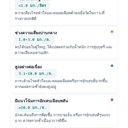
日本語
<1.0 มก./ลิตร
Eesti
ความเสี่ยงโรคหัวใจและหลอดเลือดต่ำลงเมื่อวัดในภาวะที่
ร่างกายปกติดี
Azərbaycan dili
Bosanski
ช่วงความเสี่ยงปานกลาง
1.0-3.0 มก./ล.
Svenska
พบได้บ่อยในผู้ใหญ่; ให้แปลผลร่วมกับน้ำหนัก การสูบบุหรี่ และ
Српски језик
ความเสี่ยงเมตาบอลิก
Íslenska
สูงอย่างต่อเนื่อง
Հայերեն
3.1-10.0 มก./ล.
Bahasa Indonesia
ภาระด้านโรคหัวใจและหลอดเลือดหรือการอักเสบที่มากขึ้น
หากผลตรวจซ้ำยังคงสูงอยู่
हिन्दी
Nederlands
มีแนวโน้มการอักเสบเฉียบพลัน
Dansk
>10.0 มก./ล.
มักสะท้อนถึงการติดเชื้อ การบาดเจ็บ หรือการอักเสบที่รุนแรง
Български
มาก ควรตรวจซ้ำเมื่ออาการดีขึ้น
فارسی