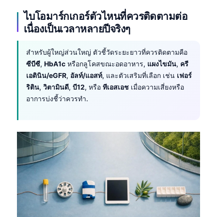
ไบโอมาร์กเกอร์ตัวไหนที่ควรติดตามต่อ
เนื่องเป็นเวลาหลายปีจริงๆ
สำหรับผู้ใหญ่ส่วนใหญ่ ตัวชี้วัดระยะยาวที่ควรติดตามคือ
ซีบีซี
,
HbA1c
หรือกลูโคสขณะอดอาหาร,
แผงไขมัน
,
ครี
เอตินิน/eGFR
,
อัลท์/แอสท์
, และตัวเสริมที่เลือก เช่น
เฟอร์
ริติน
,
วิตามินดี
,
บี12
, หรือ
ทีเอสเอช
เมื่อความเสี่ยงหรือ
อาการบ่งชี้ว่าควรทำ.