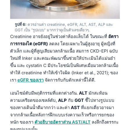
รูปที่ 6:
ควรอ่านค่า creatinine, eGFR, ALT, AST, ALP และ
GGT เป็น “รูปแบบ” มากกว่าดูเป็นตัวเลขเดี่ยวๆ.
Creatinine อาจยังอยู่ในช่วงค่าห้องแล็บได้ ในขณะที่
อัตรา
การกรองไต (eGFR)
ลดลง โดยเฉพาะในผู้สูงอายุ ผู้หญิงที่
ตัวเล็ก และผู้ที่สูญเสียมวลกล้ามเนื้อ สมการ CKD-EPI ฉบับ
ใหม่ที่ Inker และคณะพัฒนาขึ้นช่วยให้ประเมินได้แม่นยำ
ขึ้น และ cystatin C มีประโยชน์เป็นพิเศษเมื่อมวลกล้ามเนื้อ
ทำให้ creatinine ทำให้เข้าใจผิด (Inker et al., 2021); ของ
เรา
eGFR ของเรา
จัดการกับกับดักเหล่านี้ได้ดี.
เอนไซม์ตับมีพฤติกรรมที่แตกต่างกัน.
ALT
มักสะท้อน
ความเครียดของเซลล์ตับ,
ALP
กับ
GGT
ชี้ไปทางรูปแบบ
ของทางเดินน้ำดีมากกว่า และค่า
AST
ที่แยกเดี่ยวอาจมา
จากกล้ามเนื้อหลังการฝึกแบบเร่งความเร็วหรือการยกของ
หนัก ของเรา
ตัวอธิบายอัตราส่วน AST/ALT
ลงลึกถึงตรรกะ
ของรูปแบบนั้น.