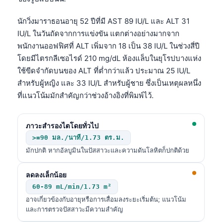
นักวิ่งมาราธอนอายุ 52 ปีที่มี AST 89 IU/L และ ALT 31
IU/L ในวันถัดจากการแข่งขัน แตกต่างอย่างมากจาก
พนักงานออฟฟิศที่ ALT เพิ่มจาก 18 เป็น 38 IU/L ในช่วงสี่ปี
โดยมีไตรกลีเซอไรด์ 210 mg/dL ห้องแล็บในยุโรปบางแห่ง
ใช้ขีดจำกัดบนของ ALT ที่ต่ำกว่าแล้ว ประมาณ 25 IU/L
สำหรับผู้หญิง และ 33 IU/L สำหรับผู้ชาย ซึ่งเป็นเหตุผลหนึ่ง
ที่แนวโน้มมักสำคัญกว่าช่วงอ้างอิงที่พิมพ์ไว้.
ภาวะสำรองไตโดยทั่วไป
>=90 มล./นาที/1.73 ตร.ม.
มักปกติ หากอัลบูมินในปัสสาวะและความดันโลหิตก็ปกติด้วย
ลดลงเล็กน้อย
60-89 mL/min/1.73 m²
Norsk bokmål
อาจเกี่ยวข้องกับอายุหรือการเสื่อมลงระยะเริ่มต้น; แนวโน้ม
และการตรวจปัสสาวะมีความสำคัญ
Ślōnskŏ gŏdka