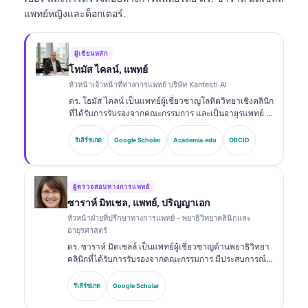
แพทย์หญิงและด็อกเตอร์.
ผู้เขียนหลัก
โทมัส ไคลน์, แพทย์
หัวหน้าเจ้าหน้าที่ทางการแพทย์ บริษัท Kantesti AI
ดร. โธมัส ไคลน์ เป็นแพทย์ผู้เชี่ยวชาญโลหิตวิทยาเชิงคลินิก
ที่ได้รับการรับรองจากคณะกรรมการ และเป็นอายุรแพทย์ มี
ประสบการณ์มากกว่า 15 ปีด้านเวชศาสตร์ห้องปฏิบัติการ
และการวิเคราะห์ทางคลินิกที่ช่วยด้วย AI ในฐานะ Chief
รีเสิร์ชเกต
Google Scholar
Academia.edu
ORCID
Medical Officer ที่ Kantesti AI เขาให้การกำกับดูแลทาง
คลินิกเกี่ยวกับความถูกต้องทางการแพทย์ของโครงข่าย
ประสาทเทียมที่เป็นกรรมสิทธิ์ ดร. ไคลน์ได้ตีพิมพ์ผลงาน
อย่างกว้างขวางเกี่ยวกับการตีความไบโอมาร์กเกอร์และ
ผู้ตรวจสอบทางการแพทย์
การวินิจฉัยทางห้องปฏิบัติการในหัวข้อด้านเวชศาสตร์ห้อง
ซาราห์ มิทเชล, แพทย์, ปริญญาเอก
ปฏิบัติการ.
หัวหน้าฝ่ายที่ปรึกษาทางการแพทย์ - พยาธิวิทยาคลินิกและ
อายุรศาสตร์
ดร. ซาราห์ มิตเชลล์ เป็นแพทย์ผู้เชี่ยวชาญด้านพยาธิวิทยา
คลินิกที่ได้รับการรับรองจากคณะกรรมการ มีประสบการณ์
มากกว่า 18 ปีในด้านเวชศาสตร์ห้องปฏิบัติการและการ
วิเคราะห์การวินิจฉัย เธอมีวุฒิบัตรเฉพาะทางด้านเคมีคลินิก
รีเสิร์ชเกต
Google Scholar
และได้ตีพิมพ์อย่างกว้างขวางเกี่ยวกับชุดตรวจไบโอมาร์ก