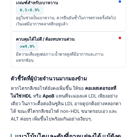
เกณฑ์สำหรับเบาหวาน
6.5-8.9%
อยู่ในช่วงเป็นเบาหวาน; ควรยืนยันซ้ำในการตรวจครั้งถัดไป
เว้นแต่มีอาการคลาสสิกอยู่แล้ว
ควบคุมได้ไม่ดี / ต้องทบทวนด่วน
>=9.0%
มีความเสี่ยงสูงต่อภาวะน้ำตาลสูงที่มีอาการและภาวะ
แทรกซ้อน
ตัวชี้วัดที่ผู้ป่วยจำนวนมากมองข้าม
หากไตรกลีเซอไรด์ยังคงเพิ่มขึ้น ให้ขอ
คอเลสเตอรอลที่
ไม่ใช่ HDL
หรือ
ApoB
แทนที่จะมองแค่ LDL เพียงอย่าง
เดียว ในภาวะดื้อต่ออินซูลิน LDL อาจดูปกติอย่างหลอกตา
ได้ ขณะที่ไตรกลีเซอไรด์ non-HDL ขนาดรอบเอว และ
ALT ค่อยๆ เพิ่มขึ้นไปพร้อมกันอย่างเงียบๆ.
แนวโน้มไตและตับที่อาจแย่ลงได้ แม้ยังดู