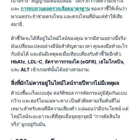
เป้าสร้าง “สัญญาณเตือนปลอม” ได้เร็วกว่าให้ความเข้าใจ
และ
การทบทวนผลตรวจเลือดมาตรฐาน
ของเราชี้ให้เห็นว่า
พาเนลประจำช่วยตรงไหน และตรงไหนที่มันแค่ทำให้เสีย
สมาธิ.
ตัวชี้วัดจะได้ที่อยู่ในไทม์ไลน์ของคุณ หากมีสามอย่างนี้จริง:
มันเปลี่ยนแปลงอย่างมีนัยสำคัญตามเวลา คุณลงมือทำอะไร
กับมันได้ และมันมีเหตุผลเมื่อเทียบเคียงกับตัวชี้วัดอีกตัว.
HbA1c
,
LDL-C
,
อัตราการกรองไต (eGFR)
,
เฮโมโกลบิน
,
และ
ALT
เข้าเกณฑ์นั้นได้อย่างสวยงาม.
สิ่งที่มักไม่ควรอยู่ในไทม์ไลน์รายปีหากไม่มีเหตุผล
ตัวบ่งชี้มะเร็งแบบสุ่ม คอร์ติซอล การคัดกรองภูมิคุ้มกันแบบ
กว้าง และฮอร์โมนเฉพาะทาง เป็นตัวติดตามเริ่มต้นที่ไม่
เหมาะสำหรับคนที่มีความเสี่ยงต่ำ แน่นอนว่ามีประโยชน์ แต่
ไทม์ไลน์ระยะยาวจะดีที่สุดเมื่อจุดทุกจุดมี “การตัดสินใจ
จริง” ผูกอยู่กับมัน.