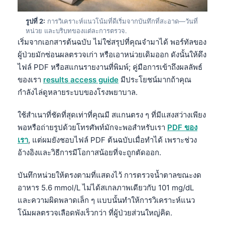
รูปที่ 2:
การวิเคราะห์แนวโน้มที่ดีเริ่มจากบันทึกที่สะอาด—วันที่
หน่วย และบริบทของแต่ละการตรวจ.
เริ่มจากเอกสารต้นฉบับ ไม่ใช่สรุปที่คุณจำมาได้ พอร์ทัลของ
ผู้ป่วยมักซ่อนผลตรวจเก่า หรือเอาหน่วยเดิมออก ดังนั้นให้ดึง
ไฟล์ PDF หรือสแกนรายงานที่พิมพ์; คู่มือการเข้าถึงผลลัพธ์
ของเรา
results access guide
มีประโยชน์มากถ้าคุณ
กำลังไล่ดูหลายระบบของโรงพยาบาล.
ใช้สำเนาที่ชัดที่สุดเท่าที่คุณมี สแกนตรง ๆ ที่มีแสงสว่างเพียง
พอหรือถ่ายรูปด้วยโทรศัพท์มักจะพอสำหรับเรา
PDF ของ
เรา
, แต่ผมยังชอบไฟล์ PDF ต้นฉบับเมื่อทำได้ เพราะช่วง
อ้างอิงและวิธีการมีโอกาสน้อยที่จะถูกตัดออก.
บันทึกหน่วยให้ตรงตามที่แสดงไว้ การตรวจน้ำตาลขณะงด
อาหาร 5.6 mmol/L ไม่ได้สเกลภาพเดียวกับ 101 mg/dL
และความผิดพลาดเล็ก ๆ แบบนั้นทำให้การวิเคราะห์แนว
โน้มผลตรวจเลือดพังเร็วกว่า ที่ผู้ป่วยส่วนใหญ่คิด.