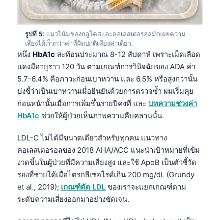
รูปที่ 5:
แนวโน้มของกลูโคสและคอเลสเตอรอลมักเผยความ
เสี่ยงได้เร็วกว่าค่าที่ผิดปกติเพียงค่าเดียว.
หนึ่ง
HbA1c
สะท้อนประมาณ 8-12 สัปดาห์ เพราะเม็ดเลือด
แดงมีอายุราว 120 วัน ตามเกณฑ์การวินิจฉัยของ ADA ค่า
5.7-6.4% คือภาวะก่อนเบาหวาน และ 6.5% หรือสูงกว่านั้น
บ่งชี้ว่าเป็นเบาหวานเมื่อยืนยันด้วยการตรวจซ้ำ ผมเริ่มคุย
ก่อนหน้านั้นเมื่อการเพิ่มขึ้นรายปีคงที่ และ
บทความช่วงค่า
HbA1c
ช่วยให้ผู้ป่วยเห็นภาพความคืบคลานนั้น.
LDL-C ไม่ได้มีขนาดเดียวสำหรับทุกคน แนวทาง
คอเลสเตอรอลของ 2018 AHA/ACC แนะนำเป้าหมายที่เข้ม
งวดขึ้นในผู้ป่วยที่มีความเสี่ยงสูง และใช้ ApoB เป็นตัวชี้วัด
รองที่ช่วยได้เมื่อไตรกลีเซอไรด์เกิน 200 mg/dL (Grundy
et al., 2019);
เกณฑ์ตัด LDL
ของเราจะแยกเกณฑ์ตาม
ระดับความเสี่ยงออกมาอย่างชัดเจน.