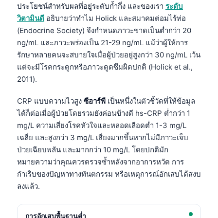
ประโยชน์สำหรับผลที่อยู่ระดับก้ำกึ่ง และของเรา
ระดับ
తెలుగు
วิตามินดี
อธิบายว่าทำไม Holick และสมาคมต่อมไร้ท่อ
(Endocrine Society) จึงกำหนดภาวะขาดเป็นต่ำกว่า 20
मराठी
ng/mL และภาวะพร่องเป็น 21-29 ng/mL แม้ว่าผู้ให้การ
اردو
รักษาหลายคนจะสบายใจเมื่อผู้ป่วยอยู่สูงกว่า 30 ng/mL เว้น
বাংলা
แต่จะมีโรคกระดูกหรือภาวะดูดซึมผิดปกติ (Holick et al.,
Shqip
2011).
Magyar
CRP แบบความไวสูง
ซีอาร์พี
เป็นหนึ่งในตัวชี้วัดที่ให้ข้อมูล
Slovenščina
ได้ก็ต่อเมื่อผู้ป่วยโดยรวมยังค่อนข้างดี hs-CRP ต่ำกว่า 1
mg/L ความเสี่ยงโรคหัวใจและหลอดเลือดต่ำ 1-3 mg/L
한국어
เฉลี่ย และสูงกว่า 3 mg/L เสี่ยงมากขึ้นหากไม่มีภาวะเจ็บ
Polski
ป่วยเฉียบพลัน และมากกว่า 10 mg/L โดยปกติมัก
Lietuvių kalba
หมายความว่าคุณควรตรวจซ้ำหลังจากอาการหวัด การ
กำเริบของปัญหาทางทันตกรรม หรือเหตุการณ์อักเสบได้สงบ
Русский
ลงแล้ว.
ქართული
Čeština
การอักเสบพื้นฐานต่ำ