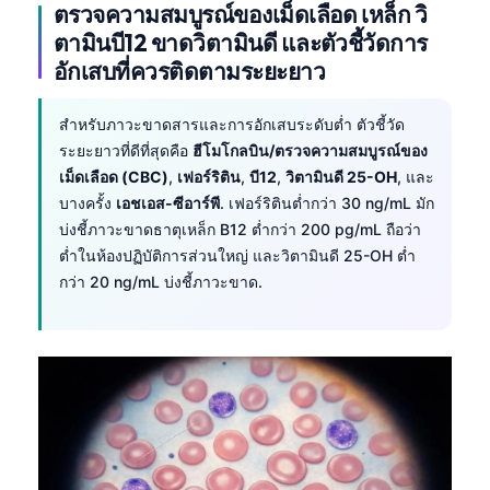
Gàidhlig
ตรวจความสมบูรณ์ของเม็ดเลือด เหล็ก วิ
Euskara
ตามินบี12 ขาดวิตามินดี และตัวชี้วัดการ
อักเสบที่ควรติดตามระยะยาว
Македонски јазик
Latviešu valoda
สำหรับภาวะขาดสารและการอักเสบระดับต่ำ ตัวชี้วัด
Galego
ระยะยาวที่ดีที่สุดคือ
ฮีโมโกลบิน/ตรวจความสมบูรณ์ของ
เม็ดเลือด (CBC)
,
เฟอร์ริติน
,
บี12
,
วิตามินดี 25-OH
, และ
অসমীয়া
บางครั้ง
เอชเอส-ซีอาร์พี
. เฟอร์ริตินต่ำกว่า 30 ng/mL มัก
සිංහල
บ่งชี้ภาวะขาดธาตุเหล็ก B12 ต่ำกว่า 200 pg/mL ถือว่า
سنڌي
ต่ำในห้องปฏิบัติการส่วนใหญ่ และวิตามินดี 25-OH ต่ำ
กว่า 20 ng/mL บ่งชี้ภาวะขาด.
پښتو
Slovenčina
Hrvatski
Suomi
Қазақ тілі