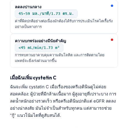
Frysk
ลดลงปานกลาง
45-59 มล./นาที/1.73 ตร.ม.
Esperanto
ค่าที่ผิดปกติอย่างต่อเนื่องมักต้องได้รับการประเมินโรคไตเรื้อรัง
Беларуская мова
อย่างเป็นทางการ
Татар теле
ความบกพร่องอย่างมีนัยสำคัญ
Кыргызча
<45 mL/min/1.73 m²
ئۇيغۇرچە
การทบทวนยาควบคุมความดันโลหิต และการติดตามโดย
แพทย์จะยิ่งเร่งด่วนมากขึ้น
Cebuano
Basa Jawa
เมื่อฉันเพิ่ม cystatin C
ພາສາລາວ
ฉันจะเพิ่ม cystatin C เมื่อเรื่องของครีเอตินินดูไม่ค่อย
Монгол
สอดคล้อง: ผู้ป่วยที่มีกล้ามเนื้อมาก ผู้สูงอายุที่เปราะบาง การ
Afrikaans
ลดน้ำหนักอย่างรวดเร็ว หรือครีเอตินินปกติแต่ eGFR ลดลง
อย่างน่าสงสัย มันไม่จำเป็นสำหรับทุกคน แต่สามารถช่วย
العربية المغربية
“กู้” แนวโน้มไตที่ดูสับสนได้.
Occitan