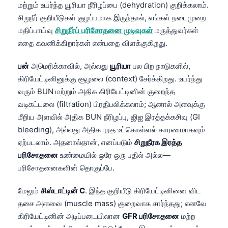
மற்றும் உயர்ந்த யூரியா நீரிழப்பை (dehydration) குறிக்கலாம்.
日本語
சிறுநீர் குறியீடுகள் குழப்பமாக இருந்தால், எங்கள் நடைமுறை
Eesti
மதிப்பாய்வு
சிறுநீர்ப் பரிசோதனை முடிவுகள்
மருத்துவர்கள்
Azərbaycan dili
எதை கவனிக்கிறார்கள் என்பதை விளக்குகிறது.
Bosanski
பன்
அமெரிக்காவில், அல்லது
யூரியா
பல பிற நாடுகளில்,
Svenska
கிரியேட்டினினுக்கு சூழலை (context) சேர்க்கிறது. உயர்ந்து
Српски језик
வரும் BUN மற்றும் அதிக கிரியேட்டினின் குறைந்த
வடிகட்டலை (filtration) பிரதிபலிக்கலாம்; ஆனால் அளவுக்கு
Íslenska
மீறிய அளவில் அதிக BUN நீரிழப்பு, ஜிஐ இரத்தக்கசிவு (GI
Հայերեն
bleeding), அல்லது அதிக புரத உட்கொள்ளல் காரணமாகவும்
Bahasa Indonesia
ஏற்படலாம். அதனால்தான், எனப்படும்
சிறுநீரக இரத்த
பரிசோதனை
உண்மையில் ஒரே ஒரு பதில் அல்ல—
हिन्दी
பரிசோதனைகளின் தொகுப்பே.
Nederlands
Dansk
மேலும்
சிஸ்டாட்டின் C
. இந்த குறியீடு கிரியேட்டினினை விட
தசை அளவை (muscle mass) குறைவாக சார்ந்தது; எனவே
Български
கிரியேட்டினின் அடிப்படையிலான
GFR பரிசோதனை
மற்ற
فارسی