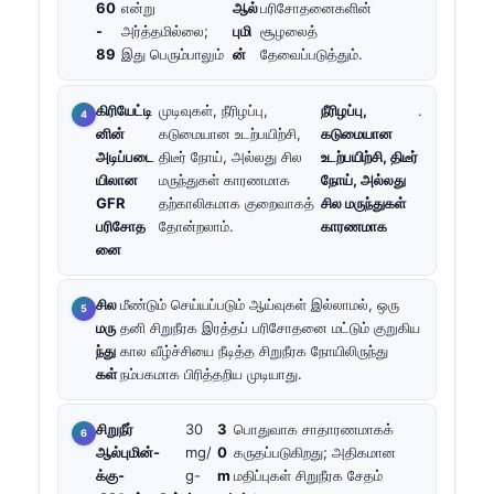
60
என்று
ஆல்
பரிசோதனைகளின்
-
அர்த்தமில்லை;
புமி
சூழலைத்
89
இது பெரும்பாலும்
ன்
தேவைப்படுத்தும்.
கிரியேட்டி
முடிவுகள், நீரிழப்பு,
நீரிழப்பு,
.
னின்
கடுமையான உடற்பயிற்சி,
கடுமையான
அடிப்படை
திடீர் நோய், அல்லது சில
உடற்பயிற்சி, திடீர்
யிலான
மருந்துகள் காரணமாக
நோய், அல்லது
GFR
தற்காலிகமாக குறைவாகத்
சில மருந்துகள்
பரிசோத
தோன்றலாம்.
காரணமாக
னை
சில
மீண்டும் செய்யப்படும் ஆய்வுகள் இல்லாமல், ஒரு
மரு
தனி சிறுநீரக இரத்தப் பரிசோதனை மட்டும் குறுகிய
ந்து
கால வீழ்ச்சியை நீடித்த சிறுநீரக நோயிலிருந்து
கள்
நம்பகமாக பிரித்தறிய முடியாது.
சிறுநீர்
30
3
பொதுவாக சாதாரணமாகக்
ஆல்புமின்-
mg/
0
கருதப்படுகிறது; அதிகமான
க்கு-
g-
m
மதிப்புகள் சிறுநீரக சேதம்