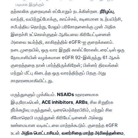
படியாக இருக்கும்
தற்காலிக குறைவுகள் எப்போதும் நடக்கின்றன.
நீரிழப்பு
,
வாந்தி, வயிற்றுப்போக்கு, காய்ச்சல், கடினமான உடற்பயிற்சி,
சமீபத்திய தொற்று, மேலும் பரிசோதனைக்கு முன் அதிக
இறைச்சி உட்கொள்ளுதல் ஆகியவை கிரியேட்டினைன்
அளவை உயர்த்தி, காகிதத்தில் eGFR-ஐ குறைக்கலாம்.
நடைமுறையில், ஒரு வார இறுதி காஸ்ட்ரோஎன்டரைட்டிஸ் ஒரு
நோயாளியின் வழக்கமான eGFR 92-இலிருந்து 61 ஆகக்
குறைத்ததை நான் பார்த்திருக்கிறேன்; பின்னர் திரவங்கள்
மற்றும் மீட்பு கிடைத்த ஒரு வாரத்திற்குப் பிறகு அது
சாதாரணமாகிவிட்டது.
மருந்துகளும் முக்கியம்.
NSAIDs
உதாரணமாக
இபுபுரோஃபென்,
ACE inhibitors
,
ARBs
, சில சிறுநீரக
நீர்க்கழிவு மருந்துகள், டிரைமெத்தோபிரிம், மற்றும் சில
கீமோதெரபி மருந்துகள் கிரியேட்டினைன் அல்லது
உண்மையான வடிகட்டலை மாற்றக்கூடும். குறைந்த eGFR
உடன்
அதிக பொட்டாசியம்
,
வளர்சிதை மாற்ற அமிலத்தன்மை
,