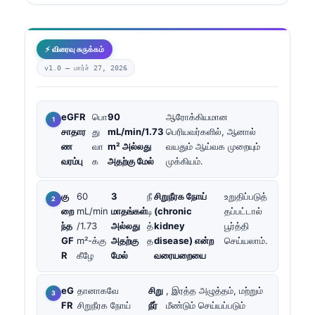
⚡ விரைவு சுருக்கம்
v1.0 —
மார்ச் 27, 2026
eGFR
பொ
90
ஆரோக்கியமான
சாதார
து
mL/min/1.73
பெரியவர்களில், ஆனால்
ண
வா
m² அல்லது
வயதும் ஆய்வக முறையும்
வரம்பு
க
அதற்கு மேல்
முக்கியம்.
கு
60
3
நீ
சிறுநீரக நோய்
உறுதிப்படுத்
றை
mL/min
மாதங்கள்
டி
(chronic
தப்பட்டால்
ந்த
/1.73
அல்லது
த்
kidney
பூர்த்தி
GF
m²-க்கு
அதற்கு
த
disease) என்ற
செய்யலாம்.
R
கீழே
மேல்
வரையறையை
eG
தானாகவே
சிறு
, இரத்த அழுத்தம், மற்றும்
FR
சிறுநீரக நோய்
நீர்
மீண்டும் செய்யப்படும்