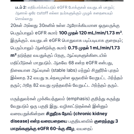
படம் 2:
எதிர்பார்க்கப்படும் eGFR போக்குகள் வயதுடன் மாறும்;
ஆனால் ஒரே cutoff எல்லா நபர்களுக்கும் முழுக் கதையையும்
சொல்லாது
20கள் அல்லது 30களில் உள்ள ஆரோக்கியமான ஒருவருக்கு
பெரும்பாலும் eGFR சுமார்
100 முதல் 120 mL/min/1.73 m²
.
இருக்கும். வயதுடன் eGFR பொதுவாக படிப்படியாக குறையும்;
பெரும்பாலும் ஆண்டுக்கு சுமார்
0.75 முதல் 1 mL/min/1.73
m²
நடுத்தர வயதுக்குப் பிறகு, ஆய்வுகளுக்கிடையில்
மதிப்பீடுகள் மாறுபடும். ஆகவே 68 என்ற eGFR என்பது,
நிலையான ஆய்வுகள் (stable labs) மற்றும் சிறுநீரில் புரதம்
இல்லாத 32 வயது உடல்நலமுள்ள ஒருவரில் வேறுபட்ட அர்த்தம்
தரும்; அதே 82 வயது மூத்தவரில் வேறுபட்ட அர்த்தம் தரும்.
மருத்துவர்கள் முக்கியத்துவம் (emphasis) குறித்து கருத்து
வேறுபடும் ஒரு பகுதி இது. வழிகாட்டுதல்கள் இன்னும்
வரையறுக்கின்றன
சிறுநீரக நோய் (chronic kidney
disease) என்ற வரையறையை
பகுதியளவில்
குறைந்தது 3
மாதங்களுக்கு eGFR 60-க்கு கீழே
, வயதைப்