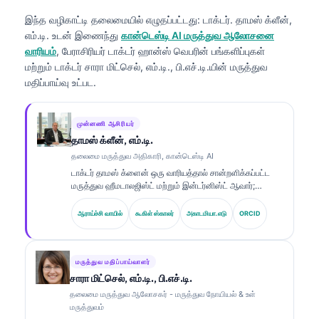
இந்த வழிகாட்டி தலைமையில் எழுதப்பட்டது:
டாக்டர். தாமஸ் க்ளீன்,
எம்.டி.
உடன் இணைந்து
கான்டெஸ்டி AI மருத்துவ ஆலோசனை
வாரியம்
, பேராசிரியர் டாக்டர் ஹான்ஸ் வெபரின் பங்களிப்புகள்
மற்றும் டாக்டர் சாரா மிட்செல், எம்.டி., பி.எச்.டி.யின் மருத்துவ
மதிப்பாய்வு உட்பட.
முன்னணி ஆசிரியர்
தாமஸ் க்ளீன், எம்.டி.
தலைமை மருத்துவ அதிகாரி, கான்டெஸ்டி AI
டாக்டர் தாமஸ் க்ளைன் ஒரு வாரியத்தால் சான்றளிக்கப்பட்ட
மருத்துவ ஹீமடாலஜிஸ்ட் மற்றும் இன்டர்னிஸ்ட் ஆவார்;
ஆய்வக மருத்துவம் மற்றும் AI உதவியுடன் மருத்துவ
பகுப்பாய்வு துறைகளில் 15 ஆண்டுகளுக்கும் மேலான
ஆராய்ச்சி வாயில்
கூகிள் ஸ்காலர்
அகாடமியா.எடு
ORCID
அனுபவம் கொண்டவர். Kantesti AI நிறுவனத்தின் தலைமை
மருத்துவ அதிகாரியாக, சொந்த நரம்பியல் வலையமைப்பின்
மருத்துவ துல்லியத்திற்கான மருத்துவ மேற்பார்வையை அவர்
வழங்குகிறார். உயிர்மார்க்கர் விளக்கம் மற்றும் ஆய்வக
மருத்துவ மதிப்பாய்வாளர்
நோயறிதல் தொடர்பான ஆய்வுகளை டாக்டர் க்ளைன் ஆய்வக
சாரா மிட்செல், எம்.டி., பி.எச்.டி.
மருத்துவம் சார்ந்த தலைப்புகளில் விரிவாக வெளியிட்டுள்ளார்.
தலைமை மருத்துவ ஆலோசகர் - மருத்துவ நோயியல் & உள்
மருத்துவம்