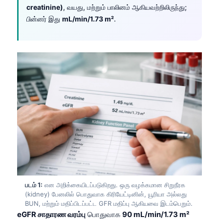
creatinine)
, வயது, மற்றும் பாலினம் ஆகியவற்றிலிருந்து;
பின்னர் இது
mL/min/1.73 m²
.
படம் 1:
என அறிக்கையிடப்படுகிறது. ஒரு வழக்கமான சிறுநீரக
(kidney) பேனலில் பொதுவாக கிரியேட்டினின், யூரியா அல்லது
BUN, மற்றும் மதிப்பிடப்பட்ட GFR மதிப்பு ஆகியவை இடம்பெறும்.
eGFR சாதாரண வரம்பு
பொதுவாக
90 mL/min/1.73 m²