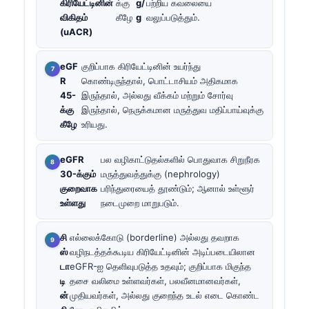
கிரியேட்டினின்
க்கு
g/
பற்றிய கவலையை
விகிதம்
கீழே
g
வலுப்படுத்தும்.
(uACR)
eGF
குறிப்பாக கிரியேட்டினின் உயர்ந்து
R
கொண்டிருந்தால், பொட்டாசியம் அதிகமாக
45-
இருந்தால், அல்லது வீக்கம் மற்றும் சோர்வு
க்கு
இருந்தால், நெருக்கமான மருத்துவ மதிப்பாய்வுக்கு
கீழே
உரியது.
eGFR
பல வழிகாட்டுதல்களில் பொதுவாக சிறுநீரக
30-க்கும்
மருத்துவத்துக்கு (nephrology)
குறைவாக
பரிந்துரையைத் தூண்டும்; ஆனால் உள்ளூர்
உள்ளது
நடைமுறை மாறுபடும்.
சி
எல்லைக்கோடு (borderline) அல்லது தவறாக
ஸ்
வழிநடத்தக்கூடிய கிரியேட்டினின் அடிப்படையிலான
டா
eGFR-ஐ தெளிவுபடுத்த உதவும்; குறிப்பாக மிகுந்த
டி
தசை வலிமை உள்ளவர்கள், பலவீனமானவர்கள்,
ன்
முதியவர்கள், அல்லது குறைந்த உடல் எடை கொண்ட