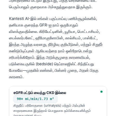
அசாதாரணம் மட்டும் இருப்பது, அந்த சேர்க்கையை விட
Frysk
பெரும்பாலும் குறைவாக அச்சுறுத்துவதாக இருக்கும்.
Esperanto
Kantesti AI-இல் எங்கள் பகுப்பாய்வு பணிச்சூழல்களில்,
Беларуская мова
தனியாக குறைந்த GFR-ஐ நாம் ஒருபோதும்
Татар теле
விளக்குவதில்லை. கிரியேட்டினின், யூரியா, பொட்டாசியம்,
பைக்கார்பனேட், ஹீமோகுளோபின், கால்சியம், பாஸ்பேட்,
Кыргызча
இரத்த அழுத்த வரலாறு, நீரிழிவு குறியீடுகள், மற்றும் சிறுநீர்
ئۇيغۇرچە
கண்டுபிடிப்புகள் ஆகியவற்றை நாம் ஒன்றோடொன்று
Cebuano
சரிபார்க்கிறோம். இந்த அடுக்குமுறை காரணவியல்,
படுக்கையருகில் (bedside) நெப்ராலஜிஸ்ட் சிந்திப்பது
Basa Jawa
போலவே—முதலில் எண்கள், பின்னர் முறை, அதன் பிறகு
ພາສາລາວ
காரணம்.
Монгол
Afrikaans
eGFR மட்டும் வைத்து CKD இல்லை
90+ mL/min/1.73 m²
العربية المغربية
சிறுநீர்ப் பரிசோதனை (urinalysis) மற்றும் அல்புமின்
Occitan
சாதாரணமாக இருந்தால் பொதுவாக நம்பிக்கையளிக்கும்
(reassuring) நிலை