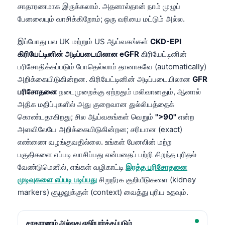
சாதாரணமாக இருக்கலாம். அதனால்தான் நாம் முழுப்
பேனலையும் வாசிக்கிறோம்; ஒரு வரியை மட்டும் அல்ல.
இப்போது பல UK மற்றும் US ஆய்வகங்கள்
CKD-EPI
கிரியேட்டினின் அடிப்படையிலான eGFR
கிரியேட்டினின்
பரிசோதிக்கப்படும் போதெல்லாம் தானாகவே (automatically)
அறிக்கையிடுகின்றன. கிரியேட்டினின் அடிப்படையிலான
GFR
பரிசோதனை
நடைமுறைக்கு ஏற்றதும் மலிவானதும், ஆனால்
அதிக மதிப்புகளில் அது குறைவான துல்லியத்தைக்
கொண்டதாகிறது; சில ஆய்வகங்கள் வெறும்
">90"
என்ற
அளவிலேயே அறிக்கையிடுகின்றன; சரியான (exact)
எண்ணை வழங்குவதில்லை. உங்கள் பேனலின் மற்ற
பகுதிகளை எப்படி வாசிப்பது என்பதைப் பற்றி சிறந்த புரிதல்
வேண்டுமெனில், எங்கள் வழிகாட்டி
இரத்த பரிசோதனை
முடிவுகளை எப்படி படிப்பது
சிறுநீரக குறியீடுகளை (kidney
markers) சூழலுக்குள் (context) வைத்து புரிய உதவும்.
சாதாரணம் அல்லது எதிர்பார்க்கப்படும்