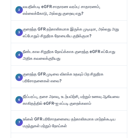
வயதின்படி eGFR சாதாரண வரம்பு: சாதாரணம்,
எல்லைக்கோடு, அல்லது குறைவு எது?
குறைந்த GFR தற்காலிகமாக இருக்க முடியுமா, அல்லது அது
எப்போதும் சிறுநீரக நோயையே குறிக்குமா?
நீண்டகால சிறுநீரக நோய்க்காக குறைந்த eGFR எப்போது
அதிக கவலைக்குரியது
குறைந்த GFR முடிவை விளக்க உதவும் பிற சிறுநீரக
பரிசோதனைகள் எவை?
நீர்ப்பரப்பு, தசை அளவு, உடற்பயிற்சி, மற்றும் உணவு ஆகியவை
காகிதத்தில் eGFR-ஐ எப்படி குறைக்கலாம்
உங்கள் GFR பரிசோதனையை தற்காலிகமாக மாற்றக்கூடிய
மருந்துகள் மற்றும் நோய்கள்