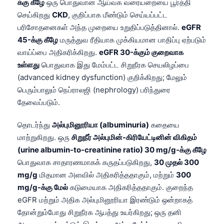
க்கு கீழே
ஒரு பொதுவான ஆய்வக வரையறையை பூர்த்தி
செய்கிறது
CKD
, குறிப்பாக மீண்டும் செய்யப்பட்ட
பரிசோதனைகள் அந்த முறையை உறுதிப்படுத்தினால்.
eGFR
45-க்கு கீழே
மருத்துவ ரீதியாக முக்கியமான பாதிப்பு ஏற்படும்
வாய்ப்பை அதிகரிக்கிறது.
eGFR 30-க்கும் குறைவாக
உள்ளது
பொதுவாக இது மேம்பட்ட சிறுநீரக செயலிழப்பை
(advanced kidney dysfunction) குறிக்கிறது; மேலும்
பெரும்பாலும் நெப்ராலஜி (nephrology) பரிந்துரை
தேவைப்படும்.
தொடர்ந்து
அல்புமினூரியா (albuminuria)
கதையை
மாற்றுகிறது. ஒரு
சிறுநீர் அல்புமின்-கிரியேட்டினின் விகிதம்
(urine albumin-to-creatinine ratio) 30 mg/g-க்கு கீழே
பொதுவாக சாதாரணமாகக் கருதப்படுகிறது,
30 முதல் 300
mg/g
மிதமான அளவில் அதிகரித்ததாகும், மற்றும்
300
mg/g-க்கு மேல்
கடுமையாக அதிகரித்ததாகும். குறைந்த
eGFR மற்றும் அதிக அல்புமினூரியா இரண்டும் ஒன்றாகத்
Norsk bokmål
தோன்றும்போது சிறுநீரக ஆபத்து உயர்கிறது; ஒரு தனி
Ślōnskŏ gŏdka