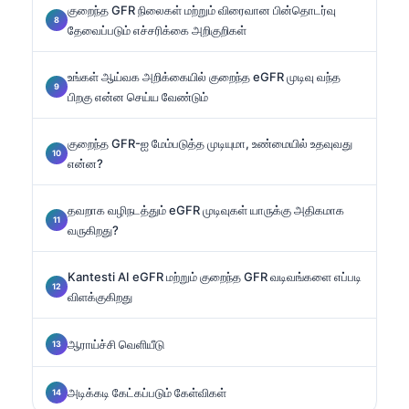
குறைந்த GFR நிலைகள் மற்றும் விரைவான பின்தொடர்வு
தேவைப்படும் எச்சரிக்கை அறிகுறிகள்
உங்கள் ஆய்வக அறிக்கையில் குறைந்த eGFR முடிவு வந்த
பிறகு என்ன செய்ய வேண்டும்
குறைந்த GFR-ஐ மேம்படுத்த முடியுமா, உண்மையில் உதவுவது
என்ன?
தவறாக வழிநடத்தும் eGFR முடிவுகள் யாருக்கு அதிகமாக
வருகிறது?
Kantesti AI eGFR மற்றும் குறைந்த GFR வடிவங்களை எப்படி
விளக்குகிறது
ஆராய்ச்சி வெளியீடு
அடிக்கடி கேட்கப்படும் கேள்விகள்