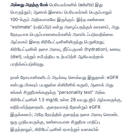
அல்லது அதற்கு மேல்
பெரியவர்களில் (adults) இது
பொருந்தும்; ஆனால் இளைய பெரியவர்கள் பெரும்பாலும்
100-க்கும் அதிகமாகவே இருக்கும். இந்த எண்ணை
“estimate” (மதிப்பீடு) என்று அழைப்பதற்குக் காரணம், அது
நேரடியாக பெரும்பாலானவர்களில் அளவிடப்படுவதில்லை.
ஆய்வகம் இதை கிரியேட்டினினிலிருந்து பெறுகிறது;
கிரியேட்டினின் தசை அளவு, நீர்ப்பருமன் (hydration), உணவு
(diet), மற்றும் சமீபத்திய உடற்பயிற்சி ஆகியவற்றால்
பாதிக்கப்படுகிறது.
நான் நோயாளிகளிடம் அடிக்கடி சொல்வது இதுதான்: eGFR
என்பது மிகவும் பயனுள்ள ஸ்கிரீனிங் கருவி, ஆனால் அது
உங்கள் சிறுநீரகங்களுக்கு “personality test” அல்ல.
கிரியேட்டினின் 1.3 mg/dL உள்ள 28 வயது ஜிம் ஆர்வலருக்கு,
எதிர்பார்த்ததைவிட குறைவாகத் தோன்றும் eGFR
இருக்கலாம்; அதே நேரத்தில் குறைந்த தசை அளவு கொண்ட
ஒரு முதியவருக்கு, உண்மையான சிறுநீரக பாதிப்பு
இருந்தாலும், கிரியேட்டினின் ஏமாற்றும் வகையில்