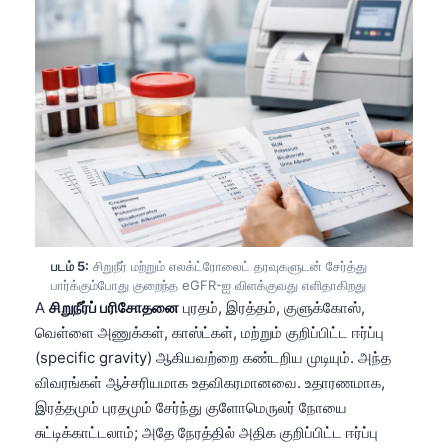
తెలుగు
मराठी
اردو
বাংলা
Shqip
Magyar
Slovenščina
한국어
படம் 5:
சிறுநீர் மற்றும் எலக்ட்ரோலைட் தரவுகளுடன் சேர்த்து
பார்க்கும்போது குறைந்த eGFR-ஐ விளக்குவது எளிதாகிறது
Polski
A
சிறுநீர்ப் பரிசோதனை
புரதம், இரத்தம், குளுக்கோஸ்,
Lietuvių kalba
வெள்ளை அணுக்கள், காஸ்ட்கள், மற்றும் குறிப்பிட்ட ஈர்ப்பு
(specific gravity) ஆகியவற்றை கண்டறிய முடியும். அந்த
Русский
விவரங்கள் ஆச்சரியமாக உதவிகரமானவை. உதாரணமாக,
ქართული
இரத்தமும் புரதமும் சேர்ந்து குளோமெருலர் நோயை
Čeština
சுட்டிக்காட்டலாம்; அதே நேரத்தில் அதிக குறிப்பிட்ட ஈர்ப்பு