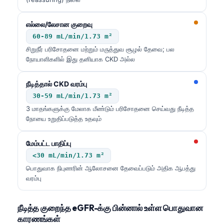
Gàidhlig
Euskara
எல்லை/லேசான குறைவு
Македонски јазик
60-89 mL/min/1.73 m²
சிறுநீர் பரிசோதனை மற்றும் மருத்துவ சூழல் தேவை; பல
Latviešu valoda
நோயாளிகளில் இது தனியாக CKD அல்ல
Galego
অসমীয়া
நீடித்தால் CKD வரம்பு
30-59 mL/min/1.73 m²
සිංහල
3 மாதங்களுக்கு மேலாக மீண்டும் பரிசோதனை செய்வது நீடித்த
سنڌي
நோயை உறுதிப்படுத்த உதவும்
پښتو
மேம்பட்ட பாதிப்பு
<30 mL/min/1.73 m²
Slovenčina
பொதுவாக நிபுணரின் ஆலோசனை தேவைப்படும் அதிக ஆபத்து
வரம்பு
Hrvatski
Suomi
நீடித்த குறைந்த eGFR-க்கு பின்னால் உள்ள பொதுவான
Қазақ тілі
காரணங்கள்