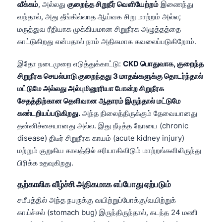
வீக்கம்
, அல்லது
குறைந்த சிறுநீர் வெளியேற்றம்
இணைந்து
வந்தால், அது தீங்கில்லாத ஆய்வக சிறு மாற்றம் அல்ல;
மருத்துவ ரீதியாக முக்கியமான சிறுநீரக அழுத்தத்தை
காட்டுகிறது என்பதால் நாம் அதிகமாக கவலைப்படுகிறோம்.
இதோ நடைமுறை எடுத்துக்காட்டு:
CKD பொதுவாக, குறைந்த
சிறுநீரக செயல்பாடு குறைந்தது 3 மாதங்களுக்கு தொடர்ந்தால்
மட்டுமே அல்லது அல்புமினூரியா போன்ற சிறுநீரக
சேதத்திற்கான தெளிவான ஆதாரம் இருந்தால் மட்டுமே
கண்டறியப்படுகிறது.
அந்த நிலைத்திருக்கும் தேவையானது
தன்னிச்சையானது அல்ல. இது நீடித்த நோயை (chronic
disease) திடீர் சிறுநீரக காயம் (acute kidney injury)
மற்றும் குறுகிய காலத்தில் சரியாகிவிடும் மாற்றங்களிலிருந்து
பிரிக்க உதவுகிறது.
தற்காலிக வீழ்ச்சி அதிகமாக எப்போது ஏற்படும்
சமீபத்தில் அந்த நபருக்கு வயிற்றுப்போக்கு/வயிற்றுக்
காய்ச்சல் (stomach bug) இருந்திருந்தால், கடந்த 24 மணி