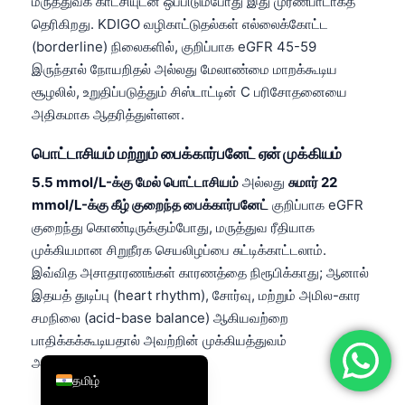
மருத்துவக் காட்சியுடன் ஒப்பிடும்போது இது முரண்பாடாகத்
简体中文
தெரிகிறது. KDIGO வழிகாட்டுதல்கள் எல்லைக்கோட்ட
(borderline) நிலைகளில், குறிப்பாக eGFR 45-59
Română
இருந்தால் நோயறிதல் அல்லது மேலாண்மை மாறக்கூடிய
Türkçe
சூழலில், உறுதிப்படுத்தும் சிஸ்டாட்டின் C பரிசோதனையை
Ελληνικά
அதிகமாக ஆதரித்துள்ளன.
Português
பொட்டாசியம் மற்றும் பைக்கார்பனேட் ஏன் முக்கியம்
Español
5.5 mmol/L-க்கு மேல் பொட்டாசியம்
அல்லது
சுமார் 22
Italiano
mmol/L-க்கு கீழ் குறைந்த பைக்கார்பனேட்
குறிப்பாக eGFR
குறைந்து கொண்டிருக்கும்போது, மருத்துவ ரீதியாக
עִבְרִית
முக்கியமான சிறுநீரக செயலிழப்பை சுட்டிக்காட்டலாம்.
Français
இவ்வித அசாதாரணங்கள் காரணத்தை நிரூபிக்காது; ஆனால்
العربية
இதயத் துடிப்பு (heart rhythm), சோர்வு, மற்றும் அமில-கார
சமநிலை (acid-base balance) ஆகியவற்றை
Deutsch
பாதிக்கக்கூடியதால் அவற்றின் முக்கியத்துவம்
English
அதிகரிக்கிறது.
தமிழ்