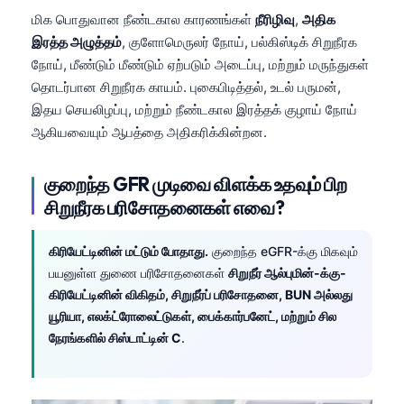
Català
மிக பொதுவான நீண்டகால காரணங்கள்
நீரிழிவு
,
அதிக
இரத்த அழுத்தம்
, குளோமெருலர் நோய், பல்கிஸ்டிக் சிறுநீரக
O‘zbekcha
நோய், மீண்டும் மீண்டும் ஏற்படும் அடைப்பு, மற்றும் மருந்துகள்
Українська
தொடர்பான சிறுநீரக காயம். புகைபிடித்தல், உடல் பருமன்,
አማርኛ
இதய செயலிழப்பு, மற்றும் நீண்டகால இரத்தக் குழாய் நோய்
ஆகியவையும் ஆபத்தை அதிகரிக்கின்றன.
Kiswahili
ភាសាខ្មែរ
குறைந்த GFR முடிவை விளக்க உதவும் பிற
ဗမာစာ
சிறுநீரக பரிசோதனைகள் எவை?
ไทย
கிரியேட்டினின் மட்டும் போதாது.
குறைந்த eGFR-க்கு மிகவும்
Tagalog
பயனுள்ள துணை பரிசோதனைகள்
சிறுநீர் ஆல்புமின்-க்கு-
Tiếng Việt
கிரியேட்டினின் விகிதம், சிறுநீர்ப் பரிசோதனை, BUN அல்லது
Bahasa Melayu
யூரியா, எலக்ட்ரோலைட்டுகள், பைக்கார்பனேட், மற்றும் சில
நேரங்களில் சிஸ்டாட்டின் C
.
മലയാളം
ಕನ್ನಡ
ગુજરાતી