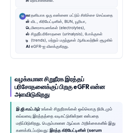
சி
நோயாளிகளில்.
கா
தனியாக ஒரு எண்ணை மட்டும் சிகிச்சை செய்வதை
ன்
விட, கிரியேட்டினின், BUN, யூரியா,
டெ
மினரசாயனங்கள் (electrolytes),
ஸ்
சிறுநீர்பரிசோதனை (urinalysis), போக்குகள்
டி
(trends), மற்றும் மருந்துகள் ஆகியவற்றின் சூழலில்
AI
eGFR-ஐ விளக்குகிறது.
வழக்கமான சிறுநீரக இரத்தப்
பரிசோதனைக்குப் பிறகு eGFR என்ன
அளவிடுகிறது
இ.ஜி.எஃப்.ஆர்
உங்கள் சிறுநீரகங்கள் ஒவ்வொரு நிமிடமும்
எவ்வளவு இரத்தத்தை வடிகட்டுகின்றன என்பதை
மதிப்பிடுகிறது. பெரும்பாலான ஆய்வக அறிக்கைகளில் இது
கணக்கிடப்படுவது:
இரத்த கிரியேட்டினின் (serum