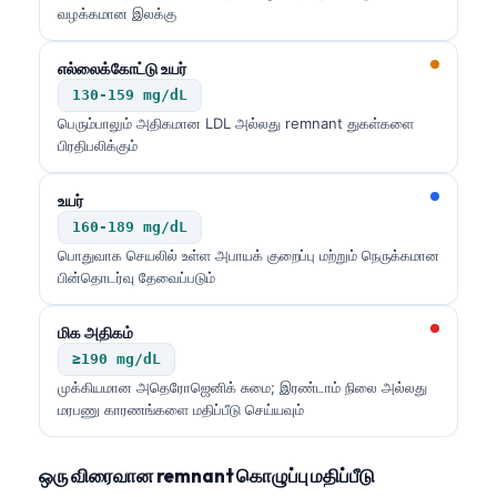
日本語
வழக்கமான இலக்கு
Eesti
எல்லைக்கோட்டு உயர்
Azərbaycan dili
130-159 mg/dL
Bosanski
பெரும்பாலும் அதிகமான LDL அல்லது remnant துகள்களை
பிரதிபலிக்கும்
Svenska
Српски језик
உயர்
160-189 mg/dL
Íslenska
பொதுவாக செயலில் உள்ள அபாயக் குறைப்பு மற்றும் நெருக்கமான
Հայերեն
பின்தொடர்வு தேவைப்படும்
Bahasa Indonesia
மிக அதிகம்
हिन्दी
≥190 mg/dL
Nederlands
முக்கியமான அதெரோஜெனிக் சுமை; இரண்டாம் நிலை அல்லது
மரபணு காரணங்களை மதிப்பீடு செய்யவும்
Dansk
Български
ஒரு விரைவான remnant கொழுப்பு மதிப்பீடு
فارسی