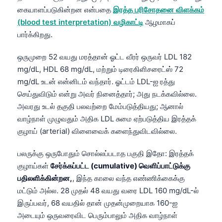
கையாளப்படுகின்றன என்பதை
இரத்த பரிசோதனை விளக்கம்
(blood test interpretation) வழிகாட்டி
ஆழமாகப்
பார்க்கிறது.
ஒருமுறை 52 வயது மரத்தான் ஓட்ட வீரர் ஒருவர் LDL 182
mg/dL, HDL 68 mg/dL, மற்றும் டிரைகிளிசரைட்ஸ் 72
mg/dL உடன் என்னிடம் வந்தார். ஓட்டம் LDL-ஐ ரத்து
செய்துவிடும் என்று அவர் நினைத்தார்; அது நடக்கவில்லை.
அவரது உடல் தகுதி பலவற்றை மேம்படுத்தியது; ஆனால்
வாழ்நாள் முழுவதும் அதிக LDL சுமை ஏற்படுத்திய இரத்தக்
குழாய் (arterial) விளைவைக் களைந்துவிடவில்லை.
பலருக்கு ஒருபோதும் சொல்லப்படாத பகுதி இதோ: இரத்தக்
குழாய்கள்
சேர்க்கப்பட்ட (cumulative) வெளிப்பாட்டுக்கு
பதிலளிக்கின்றன,
, இந்த காலை வந்த எண்ணிக்கைக்கு
மட்டும் அல்ல. 28 முதல் 48 வயது வரை LDL 160 mg/dL-ல்
இருப்பவர், 68 வயதில் தான் முதன்முறையாக 160-ஐ
அடையும் ஒருவரைவிட பெரும்பாலும் அதிக வாழ்நாள்