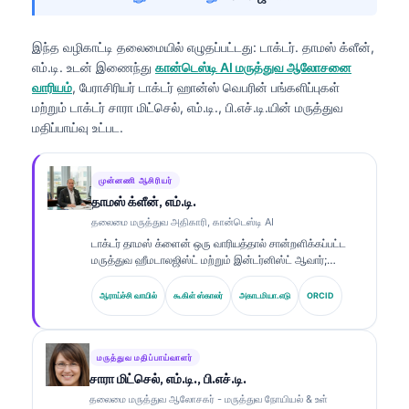
இந்த வழிகாட்டி தலைமையில் எழுதப்பட்டது:
டாக்டர். தாமஸ் க்ளீன்,
எம்.டி.
உடன் இணைந்து
கான்டெஸ்டி AI மருத்துவ ஆலோசனை
வாரியம்
, பேராசிரியர் டாக்டர் ஹான்ஸ் வெபரின் பங்களிப்புகள்
மற்றும் டாக்டர் சாரா மிட்செல், எம்.டி., பி.எச்.டி.யின் மருத்துவ
மதிப்பாய்வு உட்பட.
முன்னணி ஆசிரியர்
தாமஸ் க்ளீன், எம்.டி.
தலைமை மருத்துவ அதிகாரி, கான்டெஸ்டி AI
டாக்டர் தாமஸ் க்ளைன் ஒரு வாரியத்தால் சான்றளிக்கப்பட்ட
மருத்துவ ஹீமடாலஜிஸ்ட் மற்றும் இன்டர்னிஸ்ட் ஆவார்;
ஆய்வக மருத்துவம் மற்றும் AI உதவியுடன் மருத்துவ
பகுப்பாய்வு துறைகளில் 15 ஆண்டுகளுக்கும் மேலான
ஆராய்ச்சி வாயில்
கூகிள் ஸ்காலர்
அகாடமியா.எடு
ORCID
அனுபவம் கொண்டவர். Kantesti AI நிறுவனத்தின் தலைமை
மருத்துவ அதிகாரியாக, சொந்த நரம்பியல் வலையமைப்பின்
மருத்துவ துல்லியத்திற்கான மருத்துவ மேற்பார்வையை அவர்
வழங்குகிறார். உயிர்மார்க்கர் விளக்கம் மற்றும் ஆய்வக
மருத்துவ மதிப்பாய்வாளர்
நோயறிதல் தொடர்பான ஆய்வுகளை டாக்டர் க்ளைன் ஆய்வக
சாரா மிட்செல், எம்.டி., பி.எச்.டி.
மருத்துவம் சார்ந்த தலைப்புகளில் விரிவாக வெளியிட்டுள்ளார்.
தலைமை மருத்துவ ஆலோசகர் - மருத்துவ நோயியல் & உள்