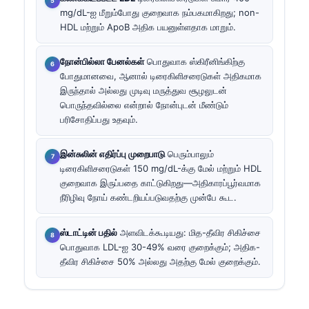
mg/dL-ஐ மீறும்போது குறைவாக நம்பகமாகிறது; non-
HDL மற்றும் ApoB அதிக பயனுள்ளதாக மாறும்.
நோன்பில்லா பேனல்கள்
பொதுவாக ஸ்கிரீனிங்கிற்கு
போதுமானவை, ஆனால் டிரைகிளிசரைடுகள் அதிகமாக
இருந்தால் அல்லது முடிவு மருத்துவ சூழலுடன்
பொருந்தவில்லை என்றால் நோன்புடன் மீண்டும்
பரிசோதிப்பது உதவும்.
இன்சுலின் எதிர்ப்பு முறைபாடு
பெரும்பாலும்
டிரைகிளிசரைடுகள் 150 mg/dL-க்கு மேல் மற்றும் HDL
குறைவாக இருப்பதை காட்டுகிறது—அதிகாரப்பூர்வமாக
நீரிழிவு நோய் கண்டறியப்படுவதற்கு முன்பே கூட.
ஸ்டாட்டின் பதில்
அளவிடக்கூடியது: மித-தீவிர சிகிச்சை
பொதுவாக LDL-ஐ 30-49% வரை குறைக்கும்; அதிக-
தீவிர சிகிச்சை 50% அல்லது அதற்கு மேல் குறைக்கும்.