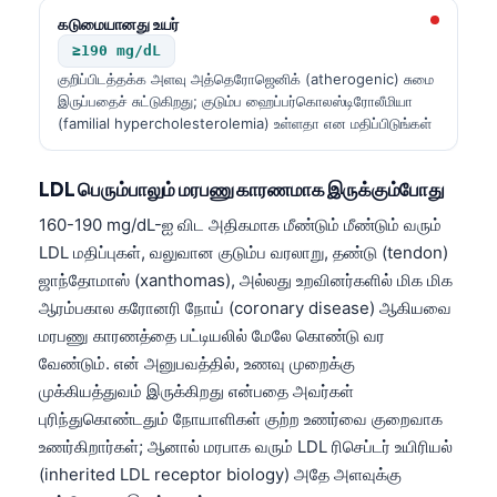
கடுமையானது உயர்
≥190 mg/dL
குறிப்பிடத்தக்க அளவு அத்தெரோஜெனிக் (atherogenic) சுமை
இருப்பதைச் சுட்டுகிறது; குடும்ப ஹைப்பர்கொலஸ்டிரோலீமியா
(familial hypercholesterolemia) உள்ளதா என மதிப்பிடுங்கள்
LDL பெரும்பாலும் மரபணு காரணமாக இருக்கும்போது
160-190 mg/dL-ஐ விட அதிகமாக மீண்டும் மீண்டும் வரும்
LDL மதிப்புகள், வலுவான குடும்ப வரலாறு, தண்டு (tendon)
ஜாந்தோமாஸ் (xanthomas), அல்லது உறவினர்களில் மிக மிக
ஆரம்பகால கரோனரி நோய் (coronary disease) ஆகியவை
மரபணு காரணத்தை பட்டியலில் மேலே கொண்டு வர
வேண்டும். என் அனுபவத்தில், உணவு முறைக்கு
முக்கியத்துவம் இருக்கிறது என்பதை அவர்கள்
புரிந்துகொண்டதும் நோயாளிகள் குற்ற உணர்வை குறைவாக
உணர்கிறார்கள்; ஆனால் மரபாக வரும் LDL ரிசெப்டர் உயிரியல்
(inherited LDL receptor biology) அதே அளவுக்கு