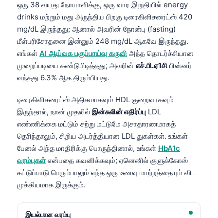
ஒரு 38 வயது நோயாளிக்கு, ஒரு வார இறுதியில் energy
drinks மற்றும் மது அருந்திய பிறகு டிரைகிளிசரைட்ஸ் 420
mg/dL இருந்தது; ஆனால் அவரின் நோன்பு (fasting)
மீள்பரிசோதனை இன்னும் 248 mg/dL ஆகவே இருந்தது.
எங்கள்
AI ஆய்வக பகுப்பாய்வு கருவி
அந்த தொடர்ச்சியான
முறைப்படியை கண்டுபிடித்தது; அவரின்
எச்.பி.ஏ1சி
பின்னர்
வந்தது 6.3% ஆக திரும்பியது.
டிரைகிளிசரைட்ஸ் அதிகமாகவும் HDL குறைவாகவும்
இருந்தால், நான் முதலில்
இன்சுலின் எதிர்ப்பு
LDL
எண்ணிக்கை மட்டும் சற்று மட்டுமே அசாதாரணமாகத்
தெரிந்தாலும், சிறிய அடர்த்தியான LDL துகள்கள். உங்கள்
பேனல் அந்த மாதிரிக்கு பொருந்தினால், உங்கள்
HbA1c
வரம்புகள்
என்பதை கவனிக்கவும்; ஏனெனில் குளுக்கோஸ்
கட்டுப்பாடு பெரும்பாலும் எந்த ஒரு உணவு மாற்றத்தையும் விட
முக்கியமாக இருக்கும்.
இயல்பான வரம்பு