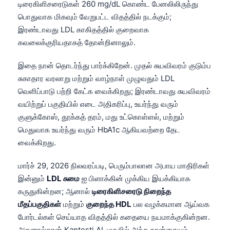
டிரைகிளிசரைடுகள் 260 mg/dL கொண்ட பேனலிலிருந்து
பொதுவாக மிகவும் வேறுபட்ட விதத்தில் நடக்கும்;
இரண்டாவது LDL காகிதத்தில் குறைவாக
கவலைக்குரியதாகத் தோன்றினாலும்.
இதை நான் தொடர்ந்து பார்க்கிறேன். முதல் சுயவிவரம் குடும்ப
சுகாதார வரலாறு மற்றும் வாழ்நாள் முழுவதும் LDL
வெளிப்பாடு பற்றி கேட்க வைக்கிறது; இரண்டாவது சுயவிவரம்
வயிற்றுப் பகுதியில் எடை அதிகரிப்பு, உயர்ந்து வரும்
குளுக்கோஸ், தூக்கத் தரம், மது உட்கொள்ளல், மற்றும்
மெதுவாக உயர்ந்து வரும் HbA1c ஆகியவற்றை தேட
வைக்கிறது.
மார்ச் 29, 2026 நிலவரப்படி, பெரும்பாலான அபாய மாதிரிகள்
இன்னும்
LDL சுமை
ஐ பிளாக்கின் முக்கிய இயக்கியாக
கருதுகின்றன; ஆனால்
டிரைகிளிசரைடு நிறைந்த
மீதப்பகுதிகள்
மற்றும்
குறைந்த HDL
பல வழக்கமான ஆய்வக
போர்டல்கள் செய்யாத விதத்தில் கதையை நயமாக்குகின்றன.
அதனால்தான் Kantesti AI முதலில் அந்த நான்கையும்