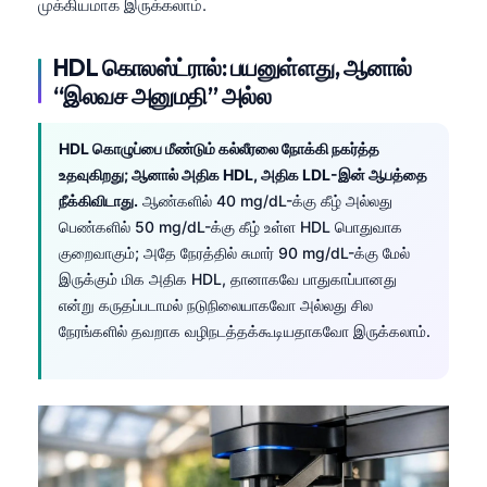
முக்கியமாக இருக்கலாம்.
HDL கொலஸ்ட்ரால்: பயனுள்ளது, ஆனால்
“இலவச அனுமதி” அல்ல
HDL கொழுப்பை மீண்டும் கல்லீரலை நோக்கி நகர்த்த
உதவுகிறது; ஆனால் அதிக HDL, அதிக LDL-இன் ஆபத்தை
நீக்கிவிடாது.
ஆண்களில் 40 mg/dL-க்கு கீழ் அல்லது
பெண்களில் 50 mg/dL-க்கு கீழ் உள்ள HDL பொதுவாக
குறைவாகும்; அதே நேரத்தில் சுமார் 90 mg/dL-க்கு மேல்
இருக்கும் மிக அதிக HDL, தானாகவே பாதுகாப்பானது
என்று கருதப்படாமல் நடுநிலையாகவோ அல்லது சில
நேரங்களில் தவறாக வழிநடத்தக்கூடியதாகவோ இருக்கலாம்.