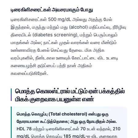
Frysk
டிரைகிளிசரைட்கள் அவசரமாகும் போது
Esperanto
டிரைகிளிசரைட்கள் 500 mg/dL அல்லது அதற்கு மேல்
Беларуская мова
இருந்தால், மருந்து மற்றும் மது (alcohol) மதிப்பாய்வு, நீரிழிவு
திரையிடல் (diabetes screening), மற்றும் பெரும்பாலும்
Татар теле
மாதங்கள் அல்ல; நாட்கள் முதல் வாரங்கள் வரை மீண்டும்
Кыргызча
உண்ணாவிரத பேனல் செய்வது தேவை. மிக அதிக
ئۇيغۇرچە
வரம்புகளில், நீண்டகால உணவுக் கோட்பாட்டை விட உடனடி
கணையழற்சி தடுப்பைப் பற்றி நான் அதிகம்
Cebuano
கவலைப்படுகிறேன்.
Basa Jawa
ພາສາລາວ
மொத்த கொலஸ்ட்ரால் மட்டும் ஏன் பக்கத்தில்
மிகக் குறைவாக பயனுள்ள எண்
Монгол
Afrikaans
மொத்த கொழுப்பு (Total cholesterol) என்பது ஒரு
العربية المغربية
தோராயமான கூட்டுத்தொகை; அது ஒரு நோயறிதல் அல்ல.
Occitan
HDL 78 மற்றும் டிரைகிளிசரைட்கள் 70 உடன் வந்தால், 210
mg/dL மொத்த கொழுப்பு 185 mg/dL-ஐ விட குறைவாக