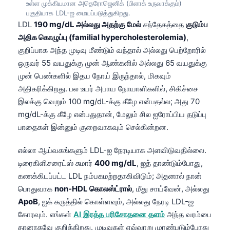
உள்ள முக்கியமான அதெரோஜெனிக் (பிளாக் உருவாக்கும்)
பகுதியாக LDL-ஐ மையப்படுத்துகிறது.
LDL
190 mg/dL அல்லது அதற்கு மேல்
சந்தேகத்தை
குடும்ப
அதிக கொழுப்பு (familial hypercholesterolemia)
,
குறிப்பாக அந்த முடிவு மீண்டும் வந்தால் அல்லது பெற்றோரில்
ஒருவர் 55 வயதுக்கு முன் ஆண்களில் அல்லது 65 வயதுக்கு
முன் பெண்களில் இதய நோய் இருந்தால், மிகவும்
அதிகரிக்கிறது. பல உயர் அபாய நோயாளிகளில், சிகிச்சை
இலக்கு வெறும் 100 mg/dL-க்கு கீழே என்பதல்ல; அது 70
mg/dL-க்கு கீழே என்பதுதான், மேலும் சில ஐரோப்பிய தடுப்பு
பாதைகள் இன்னும் குறைவாகவும் செல்கின்றன.
எல்லா ஆய்வகங்களும் LDL-ஐ நேரடியாக அளவிடுவதில்லை.
டிரைகிளிசரைட்ஸ் சுமார்
400 mg/dL
, ஐத் தாண்டும்போது,
கணக்கிடப்பட்ட LDL நம்பகமற்றதாகிவிடும்; அதனால் நான்
பொதுவாக
non-HDL கொலஸ்ட்ரால்
, மீது சாய்வேன், அல்லது
ApoB
, ஐக் கருத்தில் கொள்ளவும், அல்லது நேரடி LDL-ஐ
கோரவும். எங்கள்
AI இரத்த பரிசோதனை தளம்
அந்த வரம்பை
தானாகவே குறிக்கிறது. முடிவுகள் எவ்வாறு முரண்படும்போது