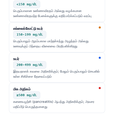
<150 mg/dL
பெரும்பாலான உண்ணாவிரதம் அல்லது வழக்கமான
உண்ணாவிரதமற்ற பேனல்களுக்கு எதிர்பார்க்கப்படும் வரம்பு
எல்லைக்கோட்டு உயர்
150-199 mg/dL
பெரும்பாலும் ஆரம்பகால மாற்றச்சத்து அழுத்தம் அல்லது
உணவுக்குப் பிந்தைய விளைவை பிரதிபலிக்கிறது
உயர்
200-499 mg/dL
இதயநாளக் கவலை அதிகரிக்கும்; மேலும் பெரும்பாலும் செயலில்
உள்ள சிகிச்சை தேவைப்படும்
மிக அதிகம்
≥500 mg/dL
கணையழற்சி (pancreatitis) ஆபத்து அதிகரிக்கும்; அவசர
Norsk bokmål
மதிப்பீடு பொருத்தமானது
Ślōnskŏ gŏdka