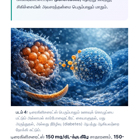
சிகிச்சையின் அவசரத்தன்மை பெரும்பாலும் மாறும்.
படம் 4:
டிரைகிளிசரைட்ஸ் பெரும்பாலும் உணவுக் கொழுப்பை
மட்டும் அல்லாமல் கார்போஹைட்ரேட் கையாளுதல், மது
அருந்துதல், அல்லது நீரிழிவு (diabetes) ஆபத்து ஆகியவற்றை
நோக்கி சுட்டும்.
டிரைகிளிசரைட்ஸ்
150 mg/dL-க்கு கீழே
சாதாரணம்,
150-