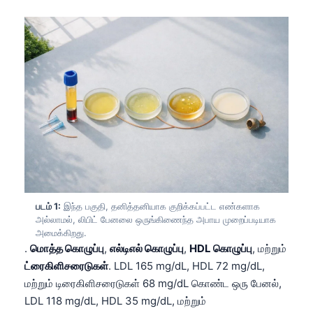
படம் 1:
இந்த பகுதி, தனித்தனியாக குறிக்கப்பட்ட எண்களாக
அல்லாமல், லிபிட் பேனலை ஒருங்கிணைந்த அபாய முறைப்படியாக
அமைக்கிறது.
.
மொத்த கொழுப்பு
,
எல்டிஎல் கொழுப்பு
,
HDL கொழுப்பு
, மற்றும்
ட்ரைகிளிசரைடுகள்
. LDL 165 mg/dL, HDL 72 mg/dL,
மற்றும் டிரைகிளிசரைடுகள் 68 mg/dL கொண்ட ஒரு பேனல்,
LDL 118 mg/dL, HDL 35 mg/dL, மற்றும்