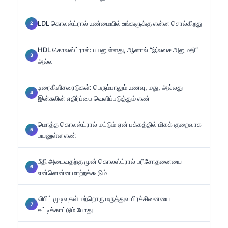
LDL கொலஸ்ட்ரால் உண்மையில் உங்களுக்கு என்ன சொல்கிறது
HDL கொலஸ்ட்ரால்: பயனுள்ளது, ஆனால் “இலவச அனுமதி”
அல்ல
டிரைகிளிசரைடுகள்: பெரும்பாலும் உணவு, மது, அல்லது
இன்சுலின் எதிர்ப்பை வெளிப்படுத்தும் எண்
மொத்த கொலஸ்ட்ரால் மட்டும் ஏன் பக்கத்தில் மிகக் குறைவாக
பயனுள்ள எண்
பீதி அடைவதற்கு முன் கொலஸ்ட்ரால் பரிசோதனையை
என்னென்ன மாற்றக்கூடும்
லிபிட் முடிவுகள் மற்றொரு மருத்துவ பிரச்சினையை
சுட்டிக்காட்டும் போது