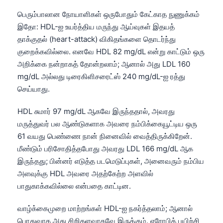
பெரும்பாலான நோயாளிகள் ஒருபோதும் கேட்காத நுணுக்கம்
இதோ: HDL-ஐ உயர்த்திய மருந்து ஆய்வுகள் இதயத்
தாக்குதல் (heart-attack) விகிதங்களை தொடர்ந்து
குறைக்கவில்லை. எனவே HDL 82 mg/dL என்று காட்டும் ஒரு
அறிக்கை நன்றாகத் தோன்றலாம்; ஆனால் அது LDL 160
mg/dL அல்லது டிரைகிளிசரைட்ஸ் 240 mg/dL-ஐ ரத்து
செய்யாது.
HDL சுமார் 97 mg/dL ஆகவே இருந்ததால், அவரது
மருத்துவர் பல ஆண்டுகளாக அவரை நம்பிக்கையூட்டிய ஒரு
61 வயது பெண்ணை நான் நினைவில் வைத்திருக்கிறேன்.
மீண்டும் பரிசோதித்தபோது அவரது LDL 166 mg/dL ஆக
இருந்தது; பின்னர் எடுத்த படமெடுப்புகள், அனைவரும் நம்பிய
அளவுக்கு HDL அவரை அதற்கேற்ற அளவில்
பாதுகாக்கவில்லை என்பதை காட்டின.
வாழ்க்கைமுறை மாற்றங்கள் HDL-ஐ நகர்த்தலாம்; ஆனால்
பொதுவாக அது சிறிதளவாகவே இருக்கும். ஏரோபிக் பயிற்சி