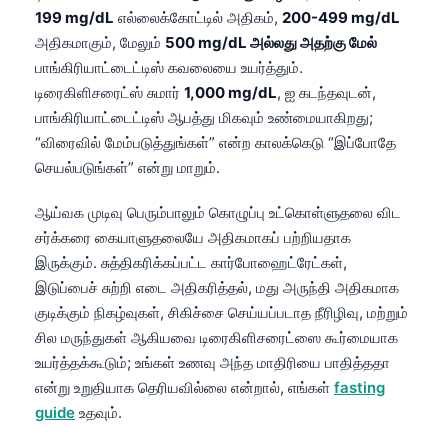
199 mg/dL
எல்லைக்கோட்டில் அதிகம்,
200-499 mg/dL
அதிகமாகும், மேலும்
500 mg/dL அல்லது அதற்கு மேல்
பாங்கிரியாட்டைட்டிஸ் கவலையை உயர்த்தும்.
டிரைகிளிசரைட்ஸ் சுமார்
1,000 mg/dL
, ஐ கடந்தவுடன்,
பாங்கிரியாட்டைட்டிஸ் ஆபத்து மிகவும் உண்மையாகிறது;
“விரைவில் மேம்படுத்துங்கள்” என்ற காலக்கெடு “இப்போதே
செயல்படுங்கள்” என்று மாறும்.
ஆய்வக முடிவு பெரும்பாலும் கொழுப்பு உட்கொள்ளுதலை விட
சர்க்கரை கையாளுதலையே அதிகமாகப் பற்றியதாக
இருக்கும். சுத்திகரிக்கப்பட்ட கார்போஹைட்ரேட்கள்,
இடுப்பைச் சுற்றி எடை அதிகரித்தல், மது அருந்தி அதிகமாக
குடிக்கும் நிகழ்வுகள், சிகிச்சை செய்யப்படாத நீரிழிவு, மற்றும்
சில மருந்துகள் ஆகியவை டிரைகிளிசரைட்ஸை கூர்மையாக
உயர்த்தக்கூடும்; உங்கள் உணவு அந்த மாதிரியை பாதித்ததா
என்று உறுதியாக தெரியவில்லை என்றால், எங்கள்
fasting
guide
உதவும்.