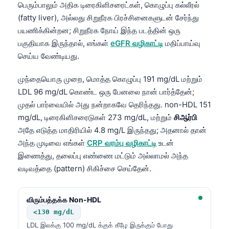
பெரும்பாலும் அதிக டிரைகிளிசரைட்கள், கொழுப்பு கல்லீரல்
తెలుగు
(fatty liver), அல்லது சிறுநீரக பிரச்சினைகளுடன் சேர்ந்து
பயணிக்கின்றன; சிறுநீரக நோய் இந்த படத்தின் ஒரு
मराठी
பகுதியாக இருந்தால், எங்கள்
eGFR வழிகாட்டி
மதிப்பாய்வு
اردو
செய்ய வேண்டியது.
বাংলা
முந்தையொரு முறை, மொத்த கொழுப்பு 191 mg/dL மற்றும்
Shqip
LDL 96 mg/dL கொண்ட ஒரு பேனலை நான் பார்த்தேன்;
Magyar
முதல் பார்வையில் அது நன்றாகவே தெரிந்தது. non-HDL 151
Slovenščina
mg/dL, டிரைகிளிசரைடுகள் 273 mg/dL, மற்றும்
சிஆர்பி
அதே எடுத்த மாதிரியில் 4.8 mg/L இருந்தது; அதனால் தான்
한국어
அந்த முடிவை எங்கள்
CRP வரம்பு வழிகாட்டி
உடன்
Polski
இணைத்து, தலைப்பு எண்ணை மட்டும் அல்லாமல் அந்த
Lietuvių kalba
வடிவத்தை (pattern) சிகிச்சை செய்தேன்.
Русский
விரும்பத்தக்க Non-HDL
ქართული
<130 mg/dL
Čeština
LDL இலக்கு 100 mg/dL க்குக் கீழே இருக்கும் போது