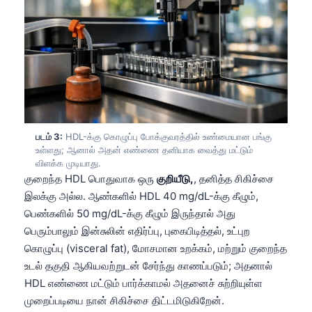
படம் 3:
HDL-க்கு கொழுப்பு போக்குவரத்தில் உண்மையான பங்கு
உள்ளது; ஆனால் அதன் எண்ணை தனியாக வைத்து மட்டும்
விளக்க முடியாது.
குறைந்த HDL பொதுவாக ஒரு
குறியீடு,
, தனித்த சிகிச்சை
இலக்கு அல்ல. ஆண்களில் HDL 40 mg/dL-க்கு கீழும்,
பெண்களில் 50 mg/dL-க்கு கீழும் இருந்தால் அது
பெரும்பாலும் இன்சுலின் எதிர்ப்பு, புகைபிடித்தல், உட்புற
கொழுப்பு (visceral fat), மோசமான உறக்கம், மற்றும் குறைந்த
உடல் தகுதி ஆகியவற்றுடன் சேர்ந்து காணப்படும்; அதனால்
HDL எண்ணை மட்டும் பார்க்காமல் அதனைச் சுற்றியுள்ள
முறைப்படியை நான் சிகிச்சை திட்டமிடுகிறேன்.