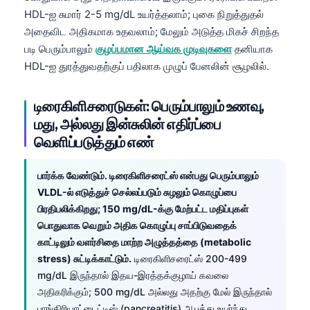
HDL-ஐ சுமார் 2-5 mg/dL உயர்த்தலாம்; புகை நிறுத்துதல்
அதைவிட அதிகமாக உதவலாம்; மேலும் அடுத்த மிகச் சிறந்த
படி பெரும்பாலும்
குழப்பமான ஆய்வக முடிவுகளை
தனியாக
HDL-ஐ துரத்துவதற்குப் பதிலாக முழுப் பேனலின் சூழலில்.
டிரைகிளிசரைடுகள்: பெரும்பாலும் உணவு,
மது, அல்லது இன்சுலின் எதிர்ப்பை
வெளிப்படுத்தும் எண்
பார்க்க வேண்டும். டிரைகிளிசரைட்ஸ் என்பது பெரும்பாலும்
VLDL-ல் எடுத்துச் செல்லப்படும் சுழலும் கொழுப்பை
பிரதிபலிக்கிறது; 150 mg/dL-க்கு மேற்பட்ட மதிப்புகள்
பொதுவாக வெறும் அதிக கொழுப்பு சாப்பிடுவதைக்
காட்டிலும் வளர்சிதை மாற்ற அழுத்தத்தை (metabolic
stress) சுட்டிக்காட்டும்.
டிரைகிளிசரைட்ஸ் 200-499
mg/dL இருந்தால் இதய-இரத்தக்குழாய் கவலை
அதிகரிக்கும்; 500 mg/dL அல்லது அதற்கு மேல் இருந்தால்
பாங்கிரியாட்டைட்டிஸ் (pancreatitis) ஆபத்து உயர்ந்து,