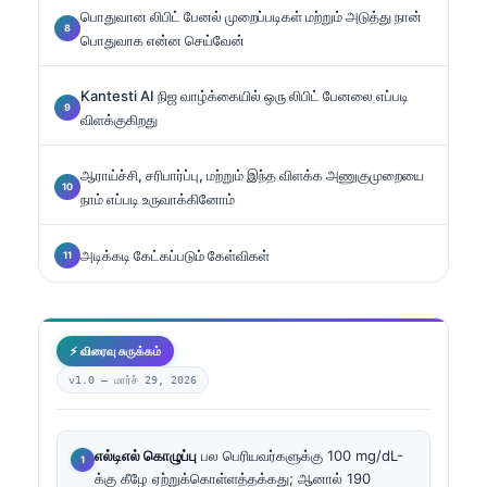
பொதுவான லிபிட் பேனல் முறைப்படிகள் மற்றும் அடுத்து நான்
பொதுவாக என்ன செய்வேன்
Kantesti AI நிஜ வாழ்க்கையில் ஒரு லிபிட் பேனலை எப்படி
விளக்குகிறது
ஆராய்ச்சி, சரிபார்ப்பு, மற்றும் இந்த விளக்க அணுகுமுறையை
நாம் எப்படி உருவாக்கினோம்
அடிக்கடி கேட்கப்படும் கேள்விகள்
⚡ விரைவு சுருக்கம்
v1.0 —
மார்ச் 29, 2026
எல்டிஎல் கொழுப்பு
பல பெரியவர்களுக்கு 100 mg/dL-
க்கு கீழே ஏற்றுக்கொள்ளத்தக்கது; ஆனால் 190