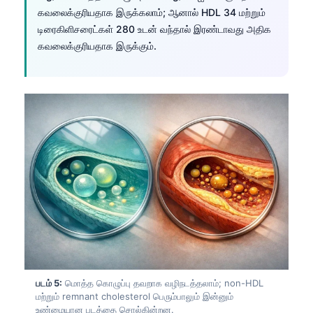
Gàidhlig
கவலைக்குரியதாக இருக்கலாம்; ஆனால் HDL 34 மற்றும்
Euskara
டிரைகிளிசரைட்கள் 280 உடன் வந்தால் இரண்டாவது அதிக
கவலைக்குரியதாக இருக்கும்.
Македонски јазик
Latviešu valoda
Galego
অসমীয়া
සිංහල
سنڌي
پښتو
Slovenčina
Hrvatski
Suomi
படம் 5:
மொத்த கொழுப்பு தவறாக வழிநடத்தலாம்; non-HDL
மற்றும் remnant cholesterol பெரும்பாலும் இன்னும்
Қазақ тілі
உண்மையான படத்தை சொல்கின்றன.