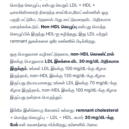
Català
மொத்த கொழுப்பு என்பது வெறும் LDL + HDL +
டிரைகிளிசரைடு நிறைந்த லைப்போபுரோட்டீன்களின் ஒரு
O‘zbekcha
பகுதி மட்டுமே; அதனால் அது காட்டுவதைவிட அதிகமாக
Українська
மறைக்கக்கூடும்.
Non-HDL கொழுப்பு
என்பது மொத்த
አማርኛ
கொழுப்பில் இருந்து HDL-ஐ கழித்தது; இது LDL மற்றும்
remnant துகள்களை ஒரே எண்ணில் பிடிக்கிறது.
Kiswahili
ភាសាខ្មែរ
ஒரு பொதுவான வழிகாட்டுதலாக,
non-HDL கொலஸ்ட்ரால்
இலக்கு பொதுவாக
LDL இலக்கை விட 30 mg/dL அதிகமாக
ဗမာစာ
இருக்கும்.
உங்கள் LDL இலக்கு 100 mg/dL-க்கு கீழாக
ไทย
இருந்தால், non-HDL இலக்கு 130 mg/dL-க்கு கீழாக
Tagalog
இருப்பது நியாயமானது; உங்கள் LDL இலக்கு 70 mg/dL-க்கு
கீழாக இருந்தால், non-HDL இலக்கு 100 mg/dL-க்கு கீழாக
Tiếng Việt
இருப்பது நன்றாக பொருந்தும்.
Bahasa Melayu
മലയാളം
இங்கே இன்னொரு கோணம் உள்ளது:
remnant cholesterol
= மொத்த கொழுப்பு − LDL − HDL. சுமார்
30 mg/dL-க்கு
ಕನ್ನಡ
மேல்
என் கவனத்தை ஈர்க்கிறது; ஏனெனில் அவை
ગુજરાતી