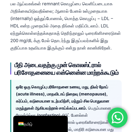
பல ஆய்வகங்கள் remnant கொழுப்பை வெளிப்படையாக
简体中文
அறிக்கையிடுவதில்லை; ஆனால் பேனல் உள்முறையாக
Română
(internally) ஒத்துப்போனால், மொத்த கொழுப்பு − LDL −
HDL என்ற முறையில் அதை நீங்கள் மதிப்பிடலாம். LDL
Türkçe
ஏற்றுக்கொள்ளத்தக்கதாகத் தெரிந்தாலும் டிரைகிளிசரைடுகள்
Ελληνικά
200 mg/dL க்கு மேல் தொடர்ந்து இருப்பவர்களில் இது
Português
குறிப்பாக உதவியாக இருக்கும் என்று நான் காண்கிறேன்.
Español
பீதி அடைவதற்கு முன் கொலஸ்ட்ரால்
Italiano
பரிசோதனையை என்னென்ன மாற்றக்கூடும்
עִבְרִית
Français
ஒரே ஒரு கொழுப்பு பரிசோதனை உணவு, மது, திடீர் நோய்
(acute illness), மாதவிடாய் நிறைவு (menopause),
العربية
கர்ப்பம், கடுமையான உடற்பயிற்சி, மற்றும் சில பொதுவான
Deutsch
மருந்துகள் ஆகியவற்றால் சாய்க்கப்படலாம்.
பெரும்பாலான
English
நோன்பில்லா (nonfasting) லிபிட் பேனல்கள்
ஏற்றுக்கொள்ளத்தக்கவை; ஆனால் டிரைகிளிசரைடுகள்
தமிழ்
200 mg/dL க்கு மேல் இருந்தால், மாதிரி கடுமையான மது