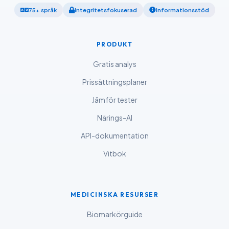
75+ språk
Integritetsfokuserad
Informationsstöd
ဗမာစာ
ไทย
PRODUKT
Tagalog
Gratis analys
Tiếng Việt
Prissättningsplaner
Bahasa Melayu
Jämför tester
മലയാളം
ಕನ್ನಡ
Närings-AI
ગુજરાતી
API-dokumentation
தமிழ்
Vitbok
తెలుగు
मराठी
MEDICINSKA RESURSER
اردو
Biomarkörguide
বাংলা