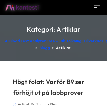
Kategori:
Artiklar
AI Blood Test Analyzer Free – Lab Tolkning, Tillverkad i 
>
Blogg
>
Artiklar
Högt folat: Varför B9 ser
förhöjt ut på labbprover
Av Prof. Dr. Thomas Klein