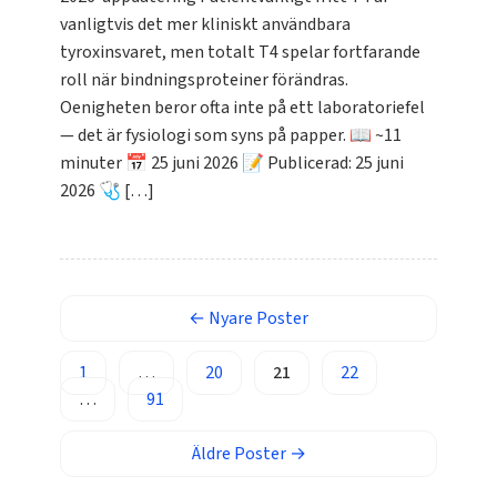
ئۇيغۇرچە
vanligtvis det mer kliniskt användbara
Cebuano
tyroxinsvaret, men totalt T4 spelar fortfarande
Basa Jawa
roll när bindningsproteiner förändras.
Oenigheten beror ofta inte på ett laboratoriefel
ພາສາລາວ
— det är fysiologi som syns på papper. 📖 ~11
Монгол
minuter 📅 25 juni 2026 📝 Publicerad: 25 juni
Afrikaans
2026 🩺 […]
العربية المغربية
Occitan
Gàidhlig
←
Nyare
Poster
Euskara
Македонски јазик
1
…
20
21
22
…
91
Latviešu valoda
Galego
Äldre
Poster
→
অসমীয়া