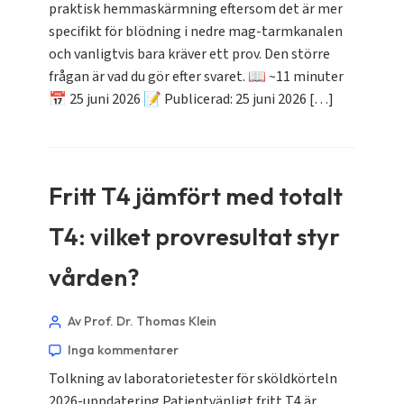
praktisk hemmaskärmning eftersom det är mer
specifikt för blödning i nedre mag-tarmkanalen
och vanligtvis bara kräver ett prov. Den större
frågan är vad du gör efter svaret. 📖 ~11 minuter
📅 25 juni 2026 📝 Publicerad: 25 juni 2026 […]
Fritt T4 jämfört med totalt
Norsk bokmål
Ślōnskŏ gŏdka
T4: vilket provresultat styr
Frysk
vården?
Esperanto
Беларуская мова
Av Prof. Dr. Thomas Klein
Татар теле
Inga kommentarer
Tolkning av laboratorietester för sköldkörteln
Кыргызча
2026-uppdatering Patientvänligt fritt T4 är