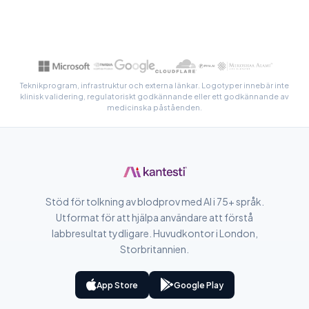
සිංහල
سنڌي
پښتو
Teknikprogram, infrastruktur och externa länkar. Logotyper innebär inte
klinisk validering, regulatoriskt godkännande eller ett godkännande av
Slovenčina
medicinska påståenden.
Hrvatski
Suomi
Қазақ тілі
Català
Stöd för tolkning av blodprov med AI i 75+ språk.
O‘zbekcha
Utformat för att hjälpa användare att förstå
labbresultat tydligare. Huvudkontor i London,
Українська
Storbritannien.
አማርኛ
Kiswahili
App Store
Google Play
ភាសាខ្មែរ