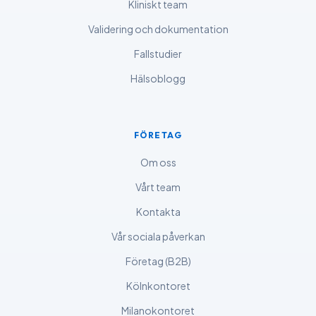
Kliniskt team
Shqip
Validering och dokumentation
Magyar
Fallstudier
Slovenščina
Hälsoblogg
한국어
Polski
Lietuvių kalba
FÖRETAG
Русский
Om oss
ქართული
Vårt team
Čeština
Kontakta
日本語
Vår sociala påverkan
Eesti
Företag (B2B)
Azərbaycan dili
Kölnkontoret
Bosanski
Milanokontoret
Српски језик