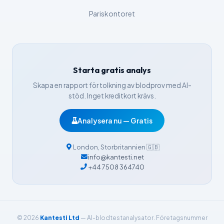
Íslenska
Pariskontoret
Հայերեն
Bahasa Indonesia
हिन्दी
Starta gratis analys
Nederlands
Skapa en rapport för tolkning av blodprov med AI-
Dansk
stöd. Inget kreditkort krävs.
Български
Analysera nu — Gratis
فارسی
简体中文
London
,
Storbritannien
🇬🇧
info@kantesti.net
Română
+44 7508 364740
Türkçe
Ελληνικά
Português
© 2026
Kantesti Ltd
— AI-blodtestanalysator. Företagsnummer