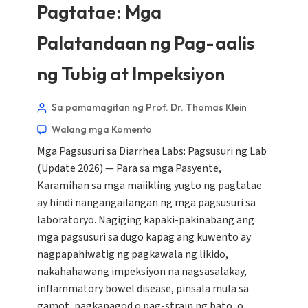
Pagtatae: Mga
Palatandaan ng Pag-aalis
ng Tubig at Impeksiyon
Sa pamamagitan ng Prof. Dr. Thomas Klein
Walang mga Komento
Mga Pagsusuri sa Diarrhea Labs: Pagsusuri ng Lab
(Update 2026) — Para sa mga Pasyente,
Karamihan sa mga maiikling yugto ng pagtatae
ay hindi nangangailangan ng mga pagsusuri sa
laboratoryo. Nagiging kapaki-pakinabang ang
mga pagsusuri sa dugo kapag ang kuwento ay
nagpapahiwatig ng pagkawala ng likido,
nakahahawang impeksiyon na nagsasalakay,
inflammatory bowel disease, pinsala mula sa
gamot, pagkapagod o pag-strain ng bato, o