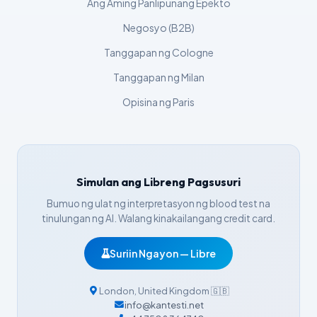
Ang Aming Panlipunang Epekto
Eesti
Negosyo (B2B)
Azərbaycan dili
Tanggapan ng Cologne
Bosanski
Tanggapan ng Milan
Svenska
Opisina ng Paris
Српски језик
Íslenska
Հայերեն
Bahasa Indonesia
Simulan ang Libreng Pagsusuri
हिन्दी
Bumuo ng ulat ng interpretasyon ng blood test na
tinulungan ng AI. Walang kinakailangang credit card.
Nederlands
Dansk
Suriin Ngayon — Libre
Български
فارسی
London
,
United Kingdom
🇬🇧
info@kantesti.net
简体中文