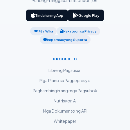
Punong-tanggapan sa London, UK.
O‘zbekcha
Українська
Tindahan ng App
Google Play
አማርኛ
75+ Wika
Nakatuon sa Privacy
Kiswahili
Impormasyong Suporta
ភាសាខ្មែរ
ဗမာစာ
PRODUKTO
ไทย
Libreng Pagsusuri
Tiếng Việt
Mga Plano sa Pagpepresyo
Bahasa Melayu
Paghambingin ang mga Pagsubok
മലയാളം
Nutrisyon AI
ಕನ್ನಡ
ગુજરાતી
Mga Dokumento ng API
தமிழ்
Whitepaper
తెలుగు