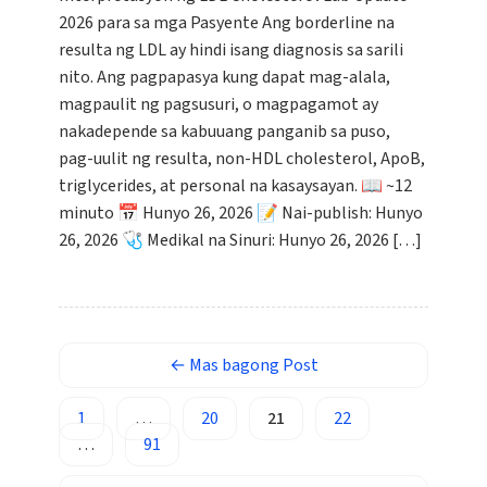
2026 para sa mga Pasyente Ang borderline na
Esperanto
resulta ng LDL ay hindi isang diagnosis sa sarili
Беларуская мова
nito. Ang pagpapasya kung dapat mag-alala,
Татар теле
magpaulit ng pagsusuri, o magpagamot ay
nakadepende sa kabuuang panganib sa puso,
Кыргызча
pag-uulit ng resulta, non-HDL cholesterol, ApoB,
ئۇيغۇرچە
triglycerides, at personal na kasaysayan. 📖 ~12
Cebuano
minuto 📅 Hunyo 26, 2026 📝 Nai-publish: Hunyo
26, 2026 🩺 Medikal na Sinuri: Hunyo 26, 2026 […]
Basa Jawa
ພາສາລາວ
Монгол
Afrikaans
←
Mas bagong
Post
العربية المغربية
1
…
20
21
22
Occitan
…
91
Gàidhlig