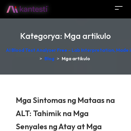
Kategorya:
Mga artikulo
AI Blood Test Analyzer Free – Lab Interpretation, Made
>
Blog
>
Mga artikulo
Mga Sintomas ng Mataas na
ALT: Tahimik na Mga
Senyales ng Atay at Mga