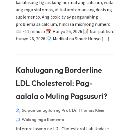
kadalasang ligtas kung normal ang calcium, wala
ang mga sintomas, at katamtaman ang dosis ng
suplemento. Ang toxicity ay pangunahing
problema sa calcium, hindi sa mismong numero.
📖 ~11 minuto 📅 Hunyo 26, 2026 📝 Nai-publish:
Hunyo 26, 2026 🩺 Medikal na Sinuri: Hunyo […]
Kahulugan ng Borderline
LDL Cholesterol: Pag-
aalala o Muling Pagsusuri?
Norsk bokmål
Sa pamamagitan ng Prof. Dr. Thomas Klein
Ślōnskŏ gŏdka
Walang mga Komento
Frysk
Interpretasyon ng LDL Cholesterol Lab Update