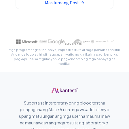
Euskara
Mas lumang
Post
→
Македонски јазик
Latviešu valoda
Galego
অসমীয়া
සිංහල
Mga programang teknolohiya, imprastraktura at mga panlabas na link.
Ang mga logo ay hindi nagpapahiwatig ng klinikal na pag-beripika,
سنڌي
pag-apruba sa regulasyon, o pag-endorso ng mga pahayag na
medikal.
پښتو
Slovenčina
Hrvatski
Suporta sa interpretasyon ng blood test na
Suomi
pinapagana ng AI sa 75+ na mga wika. Idinisenyo
Қазақ тілі
upang matulungan ang mga user na mas malinaw
na maunawaan ang mga resulta ng laboratoryo.
Català