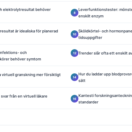
h elektrolytresultat behöver
Leverfunktionstester: mönste
enskilt enzym
resultat är idealiska för planerad
Sköldkörtel- och hormonpane
tidsuppgifter
infektions- och
Trender slår ofta ett enskilt 
rkörer behöver symtom
Hur du laddar upp blodprovsre
virtuell granskning mer försiktigt
sätt
Kantesti forskningsanteckning
 svar från en virtuell läkare
standarder