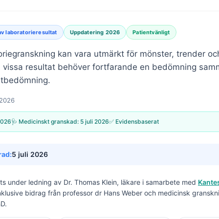
av laboratorieresultat
Uppdatering 2026
Patientvänligt
toriegranskning kan vara utmärkt för mönster, trender oc
 vissa resultat behöver fortfarande en bedömning sam
kutbedömning.
 2026
2026
🩺 Medicinskt granskad:
5 juli 2026
✅ Evidensbaserat
rad:
5 juli 2026
its under ledning av
Dr. Thomas Klein, läkare
i samarbete med
Kantes
inklusive bidrag från professor dr Hans Weber och medicinsk granskn
hD.