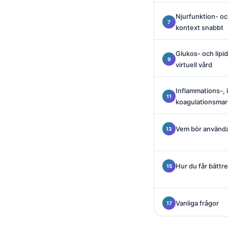
Català
Njurfunktion- oc
O‘zbekcha
kontext snabbt
Українська
Glukos- och lipid
አማርኛ
virtuell vård
Kiswahili
Inflammations-, 
ភាសាខ្មែរ
koagulationsma
ဗမာစာ
ไทย
Vem bör använda 
Tagalog
Tiếng Việt
Hur du får bättre
Bahasa Melayu
മലയാളം
Vanliga frågor
ಕನ್ನಡ
ગુજરાતી