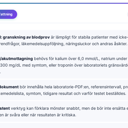
attning
: granskning av blodprov
är lämpligt för stabila patienter med icke
trendfrågor, läkemedelsuppföljning, näringsluckor och andras åsikter.
l/akutmottagning
behövs för kalium över 6,0 mmol/L, natrium under
 300 mg/dL med symtom, eller troponin över laboratoriets gränsvärd
.
 dokument
bör innehålla hela laboratorie-PDF:en, referensintervall, p
kemedelslista, symtom, tidigare resultat och varför testet beställdes.
stent
verktyg kan förklara mönster snabbt, men de bör inte ersätta
 är svåra eller när resultaten är kritiska.