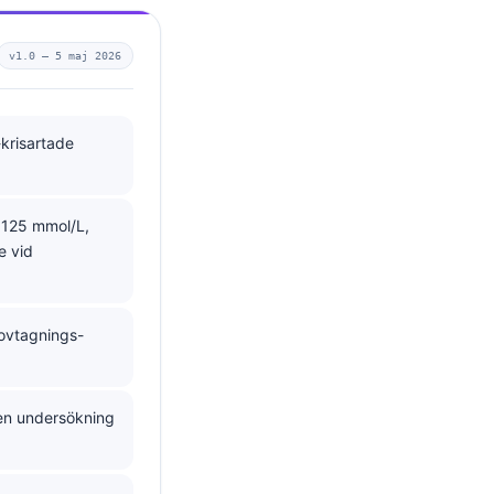
v1.0 —
5 maj 2026
-krisartade
 125 mmol/L,
e vid
rovtagnings-
 en undersökning