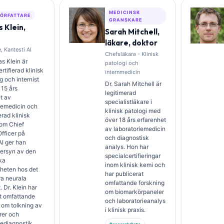
MEDICINSK
ÖRFATTARE
GRANSKARE
 Klein,
Sarah Mitchell,
läkare, doktor
, Kantesti AI
Chefsläkare - Klinisk
s Klein är
patologi och
rtifierad klinisk
internmedicin
 och internist
Dr. Sarah Mitchell är
15 års
legitimerad
t av
specialistläkare i
iemedicin och
klinisk patologi med
erad klinisk
över 18 års erfarenhet
Som Chief
av laboratoriemedicin
fficer på
och diagnostisk
AI ger han
analys. Hon har
versyn av den
specialcertifieringar
ka
inom klinisk kemi och
heten hos det
har publicerat
ra neurala
omfattande forskning
 Dr. Klein har
om biomarkörpaneler
t omfattande
och laboratorieanalys
 om tolkning av
i klinisk praxis.
rer och
iediagnostik