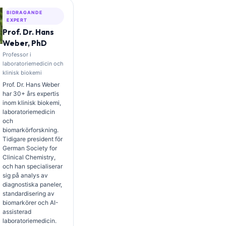
BIDRAGANDE
EXPERT
Prof. Dr. Hans
Weber, PhD
Professor i
laboratoriemedicin och
klinisk biokemi
Prof. Dr. Hans Weber
har 30+ års expertis
inom klinisk biokemi,
laboratoriemedicin
och
biomarkörforskning.
Tidigare president för
German Society for
Clinical Chemistry,
och han specialiserar
sig på analys av
diagnostiska paneler,
standardisering av
biomarkörer och AI-
assisterad
laboratoriemedicin.