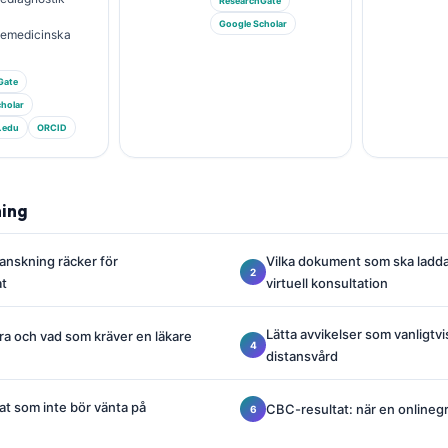
ResearchGate
Google Scholar
riemedicinska
Gate
holar
.edu
ORCID
ning
ranskning räcker för
Vilka dokument som ska ladd
at
virtuell konsultation
Lätta avvikelser som vanligtvi
ara och vad som kräver en läkare
distansvård
at som inte bör vänta på
CBC-resultat: när en onlineg