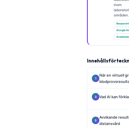
Gàidhlig
inom
Euskara
laborato
områden.
Македонски јазик
Research
Latviešu valoda
Google Sc
Academia
Galego
অসমীয়া
සිංහල
Innehållsförteck
سنڌي
När en virtuell g
پښتو
blodprovsresult
Slovenčina
Vad AI kan förkl
Hrvatski
Suomi
Avvikande result
distansvård
Қазақ тілі