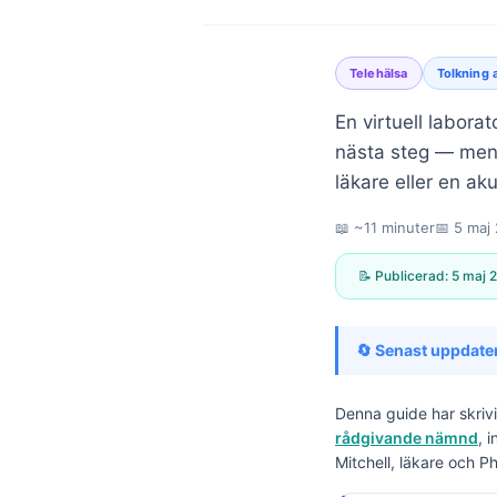
Telehälsa
Tolkning 
En virtuell labora
nästa steg — men
läkare eller en a
📖 ~11 minuter
📅
5 maj
📝 Publicerad:
5 maj 
🔄 Senast uppdate
Denna guide har skriv
rådgivande nämnd
, 
Norsk bokmål
Mitchell, läkare och P
Ślōnskŏ gŏdka