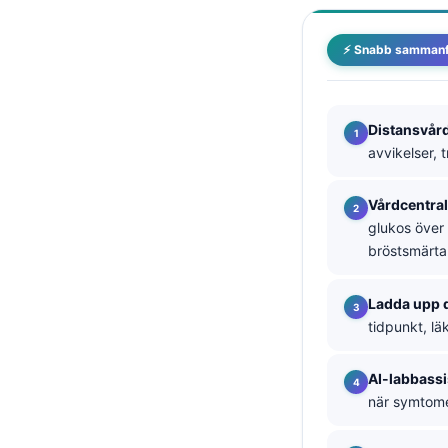
தமிழ்
⚡ Snabb sammanf
తెలుగు
मराठी
اردو
Distansvård
avvikelser, 
বাংলা
Shqip
Vårdcentra
Magyar
glukos över
bröstsmärta
Slovenščina
한국어
Ladda upp
Polski
tidpunkt, lä
Lietuvių kalba
AI-labbassi
Русский
när symtomen
ქართული