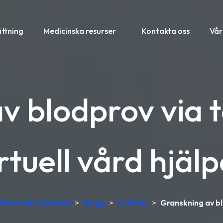
ättning
Medicinska resurser
Kontakta oss
Vår
v blodprov via t
rtuell vård hjäl
illverkad i Tyskland
>
Blogg
>
Artiklar
>
Granskning av blo