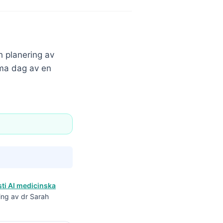
h planering av
ma dag av en
ti AI medicinska
ing av dr Sarah