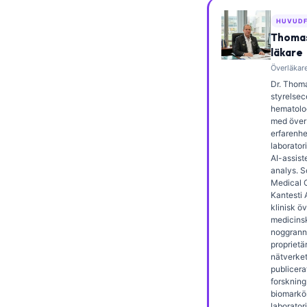
Frysk
HUVUDF
Esperanto
Thomas
läkare
Беларуская мова
Överläkare
Татар теле
Dr. Thoma
styrelsece
Кыргызча
hematolog
med över 
ئۇيغۇرچە
erfarenhe
laborator
Cebuano
AI-assist
analys. 
Basa Jawa
Medical O
ພາສາລາວ
Kantesti 
klinisk ö
Монгол
medicins
noggrann
Afrikaans
proprietä
nätverket.
العربية المغربية
publicera
forskning
Occitan
biomarkö
laborator