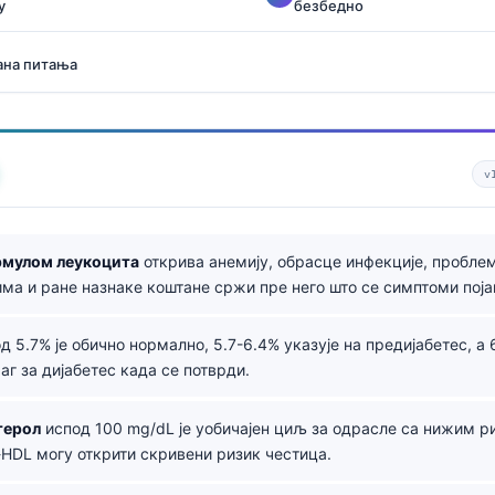
у
безбедно
ана питања
v
рмулом леукоцита
открива анемију, обрасце инфекције, пробле
ма и ране назнаке коштане сржи пре него што се симптоми поја
д 5.7% је обично нормално, 5.7-6.4% указује на предијабетес, а
аг за дијабетес када се потврди.
терол
испод 100 mg/dL је уобичајен циљ за одрасле са нижим р
-HDL могу открити скривени ризик честица.