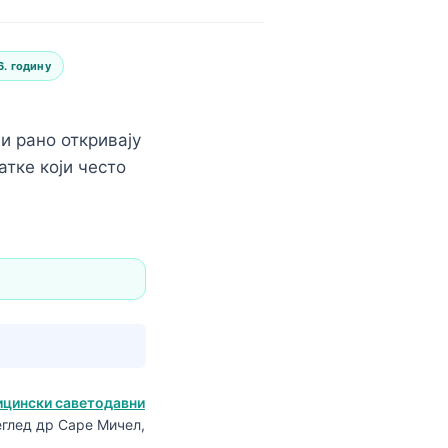
. годину
ји рано откривају
атке који често
а
цински саветодавни
еглед др Саре Мичел,