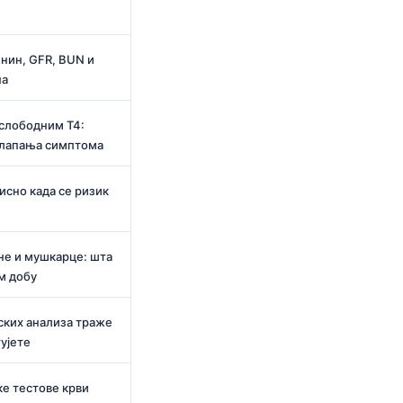
нин, GFR, BUN и
на
слободним T4:
клапања симптома
исно када се ризик
не и мушкарце: шта
м добу
ских анализа траже
ујете
ке тестове крви