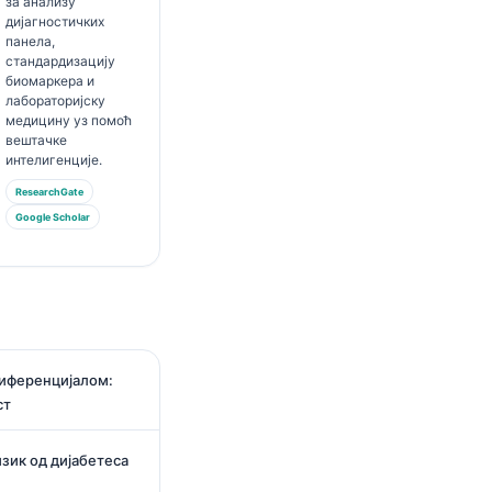
за анализу
дијагностичких
панела,
стандардизацију
биомаркера и
лабораторијску
медицину уз помоћ
вештачке
интелигенције.
ResearchGate
Google Scholar
диференцијалом:
ст
изик од дијабетеса