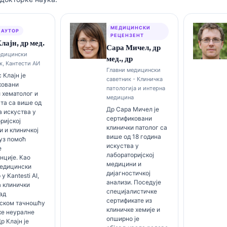
МЕДИЦИНСКИ
 АУТОР
РЕЦЕНЗЕНТ
лајн, др мед.
Сара Мичел, др
едицински
мед., др
к, Кантести АИ
Главни медицински
 Клајн је
саветник - Клиничка
ковани
патологија и интерна
 хематолог и
медицина
та са више од
Др Сара Мичел је
а искуства у
сертификовани
ријској
клинички патолог са
 и клиничкој
више од 18 година
уз помоћ
искуства у
е
лабораторијској
нције. Као
медицини и
медицински
дијагностичкој
у Kantesti AI,
анализи. Поседује
 клинички
специјалистичке
ад
сертификате из
ском тачношћу
клиничке хемије и
ке неуралне
опширно је
р Клајн је