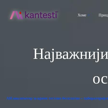
Хоме
Приц
Најважнији 
ос
АИ анализатор за крвне тестове бесплатно – лабораторијс