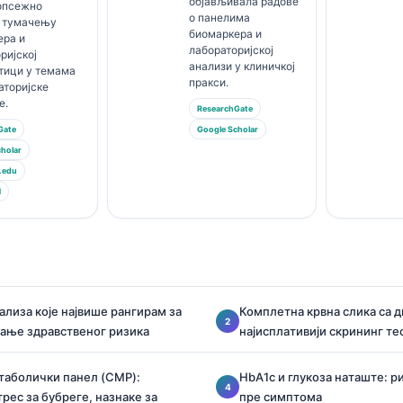
објављивала радове
 опсежно
о панелима
о тумачењу
биомаркера и
ера и
лабораторијској
ријској
анализи у клиничкој
тици у темама
пракси.
аторијске
е.
ResearchGate
Gate
Google Scholar
holar
.edu
М
ализа које највише рангирам за
Комплетна крвна слика са 
ање здравственог ризика
најисплативији скрининг те
таболички панел (CMP):
HbA1c и глукоза наташте: р
рес за бубреге, назнаке за
пре симптома