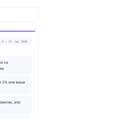
1.0 —
15. мај 2026.
ме са
ве.
 6.5% или више
изиком, али