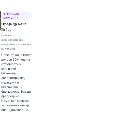
СТРУЧЊАК
САРАДНИК
Проф. др Ханс
Вебер
Професор
лабораторијске
медицине и клиничке
биохемије
Проф. др Ханс Вебер
доноси 30+ година
стручности у
клиничкој
биохемији,
лабораторијској
медицини и
истраживању
биомаркера. Бивши
председник
Немачког друштва
за клиничку хемију,
специјализован је