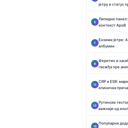
Català
јетру и статус 
O‘zbekcha
Липидни панел:
Українська
контекст ApoB
አማርኛ
Ензими јетре: A
Kiswahili
албумин
ភាសាខ្មែរ
Феритин и заси
ဗမာစာ
гвожђа пре ане
ไทย
Tagalog
CRP и ESR: марк
клиничка прича
Tiếng Việt
Bahasa Melayu
Рутински тестов
മലയാളം
важнији од изо
ಕನ್ನಡ
Популарни дода
ગુજરાતી