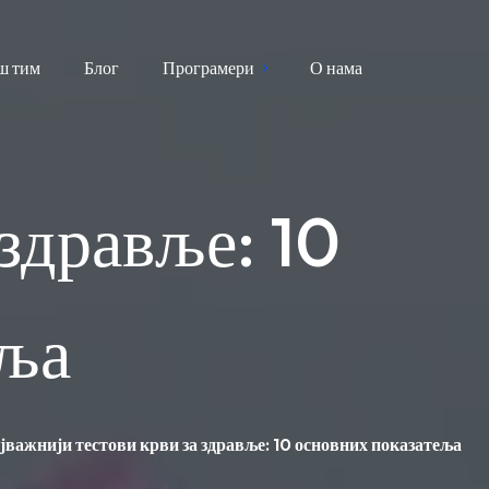
ш тим
Блог
Програмери
О нама
 здравље: 10
еља
јважнији тестови крви за здравље: 10 основних показатеља