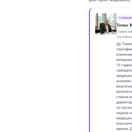
Frysk
Esperanto
ГЛАВНИ
Томас К
Беларуская мова
Главни м
Татар теле
службени
Др Томас
Кыргызча
сертифи
ئۇيغۇرچە
клинички
интернис
Cebuano
15 годин
лаборато
Basa Jawa
медицини
анализи 
ພາສາລາວ
вештачк
интелиге
Монгол
главни 
директор 
Afrikaans
он пружа
العربية المغربية
надзор н
медицин
Occitan
власнич
мреже. Д