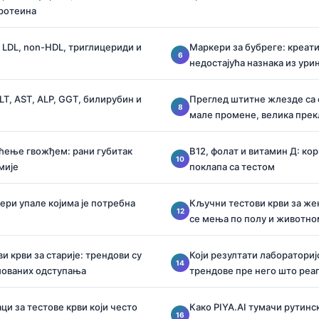
протеина
 LDL, non-HDL, триглицериди и
Маркери за бубреге: креати
недостајућа назнака из ури
LT, AST, ALP, GGT, билирубин и
Преглед штитне жлезде са 
мале промене, велика пре
ћење гвожђем: рани губитак
B12, фолат и витамин Д: кор
мије
поклапа са тестом
ери упале којима је потребна
Кључни тестови крви за же
се мења по полу и животно
и крви за старије: трендови су
Који резултати лабораториј
лованих одступања
трендове пре него што реаг
ци за тестове крви који често
Како PIYA.AI тумачи рутинс