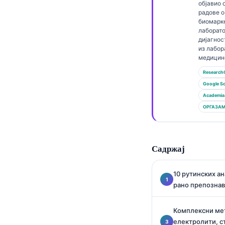
Gàidhlig
објавио
радове 
Euskara
биомарк
лаборато
Македонски јазик
дијагнос
из лабор
Latviešu valoda
медицин
Galego
Research
অসমীয়া
Google Sc
Academia
සිංහල
ОРГАЗА
سنڌي
پښتو
Садржај
Slovenčina
10 рутинских ан
Hrvatski
рано препознав
Suomi
Комплексни ме
Қазақ тілі
електролити, ст