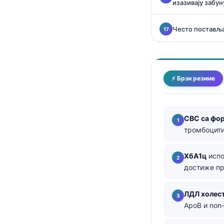
изазивају забун
தமிழ்
Често постављ
తెలుగు
मराठी
اردو
⚡ Брзи резиме
বাংলা
Shqip
Magyar
CBC са фо
тромбоцити
Slovenščina
한국어
ХбА1ц
испо
Polski
достиже пр
Lietuvių kalba
ЛДЛ холес
Русский
ApoB и non
ქართული