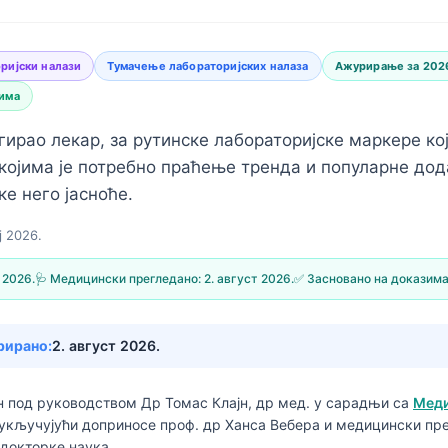
ријски налази
Тумачење лабораторијских налаза
Ажурирање за 2026
има
нгирао лекар, за рутинске лабораторијске маркере ко
 којима је потребно праћење тренда и популарне дод
ке него јасноће.
ј 2026.
ј 2026.
🩺 Медицински прегледано:
2. август 2026.
✅ Засновано на доказим
рирано:
2. август 2026.
ан под руководством
Др Томас Клајн, др мед.
у сарадњи са
Меди
 укључујући доприносе проф. др Ханса Вебера и медицински пр
докторке наука.