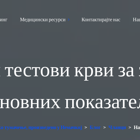
инг
Медицински ресурси
Контактирајте нас
На
тестови крви за
новних показат
ко тумачење, произведено у Немачкој
>
Блог
>
Чланци
>
На