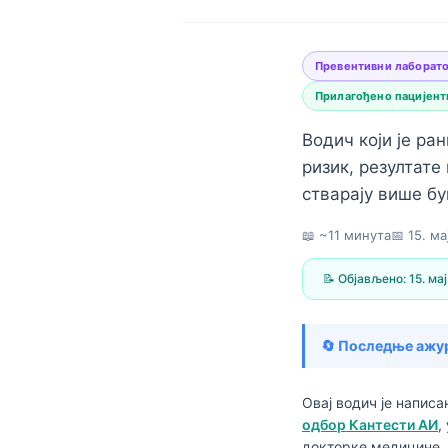
Превентивни лаборато
Прилагођено пацијент
Водич који је ра
ризик, резултате
стварају више бу
📖 ~11 минута
📅
15. ма
📝 Објављено:
15. ма
🔄 Последње ажу
Norsk bokmål
Овај водич је напис
одбор Кантести АИ
,
Ślōnskŏ gŏdka
докторке медицине, 