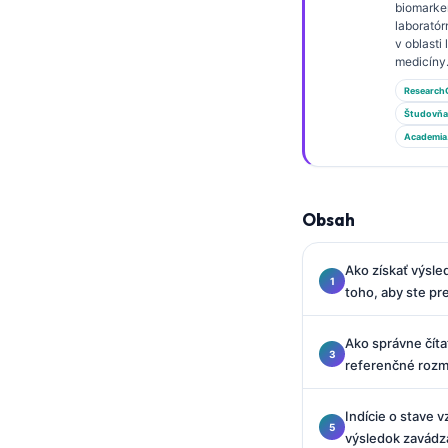
Gàidhlig
biomarke
laboratór
Euskara
v oblasti
medicíny
Македонски јазик
Research
Latviešu valoda
Študovňa
Galego
Academia
অসমীয়া
සිංහල
Obsah
سنڌي
پښتو
Ako získať výsle
toho, aby ste pr
Hrvatski
Ako správne číta
Suomi
referenčné rozm
Қазақ тілі
Indície o stave 
Català
výsledok zavádz