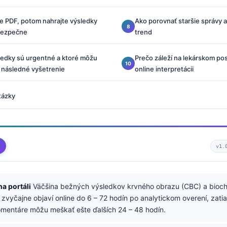
ite PDF, potom nahrajte výsledky
Ako porovnať staršie správy a
bezpečne
trend
ledky sú urgentné a ktoré môžu
Prečo záleží na lekárskom posú
 následné vyšetrenie
online interpretácii
tázky
v1.
a portáli
Väčšina bežných výsledkov krvného obrazu (CBC) a bioc
 zvyčajne objaví online do 6 – 72 hodín po analytickom overení, zatia
mentáre môžu meškať ešte ďalších 24 – 48 hodín.