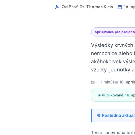
Od Prof. Dr. Thomas Klein
16. a
Sprievodca pre pacient
Výsledky krvných 
nemocnice alebo l
akéhokoľvek výsle
vzorky, jednotky 
📖 ~11 minút
📅
16. aprí
📝 Publikované:
16. a
🔄 Posledná aktual
Norsk bokmål
Ślōnskŏ gŏdka
Tento sprievodca bol