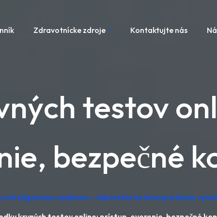
nník
Zdravotnícke zdroje
Kontaktujte nás
Ná
ných testov onl
nie, bezpečné k
u inteligenciou zadarmo – laboratórna interpretácia, vyr
edky krvných testov online: prístup, overenie, bezpečné ko