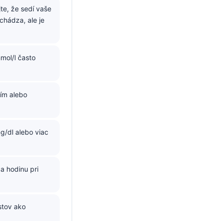
te, že sedí vaše
hádza, ale je
mol/l často
ím alebo
g/dl alebo viac
a hodinu pri
stov ako