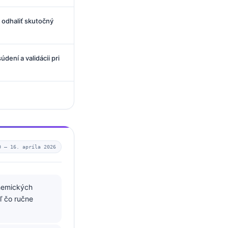
 odhaliť skutočný
dení a validácii pri
0 —
16. apríla 2026
hemických
ľ čo ručne