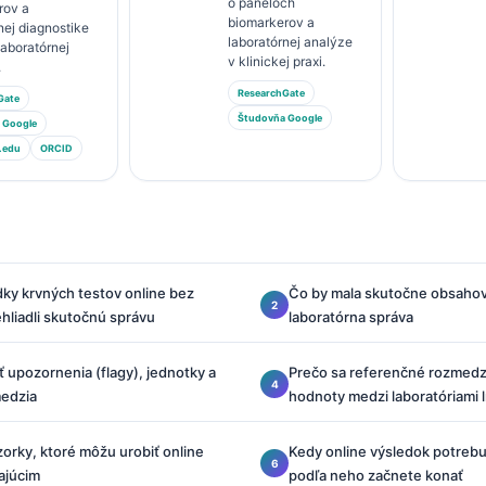
o paneloch
rov a
biomarkerov a
nej diagnostike
laboratórnej analýze
 laboratórnej
v klinickej praxi.
.
ResearchGate
Gate
Študovňa Google
 Google
.edu
ORCID
dky krvných testov online bez
Čo by mala skutočne obsahov
ehliadli skutočnú správu
laboratórna správa
ť upozornenia (flagy), jednotky a
Prečo sa referenčné rozmedz
edzia
hodnoty medzi laboratóriami l
vzorky, ktoré môžu urobiť online
Kedy online výsledok potrebu
ajúcim
podľa neho začnete konať