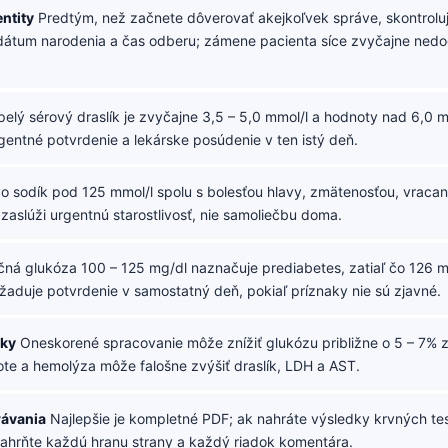
entity
Predtým, než začnete dôverovať akejkoľvek správe, skontroluj
dátum narodenia a čas odberu; zámene pacienta síce zvyčajne nedoc
elý sérový draslík je zvyčajne 3,5 – 5,0 mmol/l a hodnoty nad 6,0 m
gentné potvrdenie a lekárske posúdenie v ten istý deň.
o sodík pod 125 mmol/l spolu s bolesťou hlavy, zmätenosťou, vracan
 zaslúži urgentnú starostlivosť, nie samoliečbu doma.
ná glukóza 100 – 125 mg/dl naznačuje prediabetes, zatiaľ čo 126 m
žaduje potvrdenie v samostatný deň, pokiaľ príznaky nie sú zjavné.
rky
Oneskorené spracovanie môže znížiť glukózu približne o 5 – 7% z
ote a hemolýza môže falošne zvýšiť draslík, LDH a AST.
rávania
Najlepšie je kompletné PDF; ak nahráte výsledky krvných te
 zahrňte každú hranu strany a každý riadok komentára.