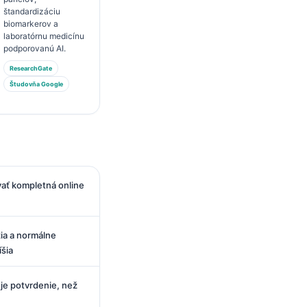
štandardizáciu
biomarkerov a
laboratórnu medicínu
podporovanú AI.
ResearchGate
Študovňa Google
ať kompletná online
ia a normálne
íšia
je potvrdenie, než