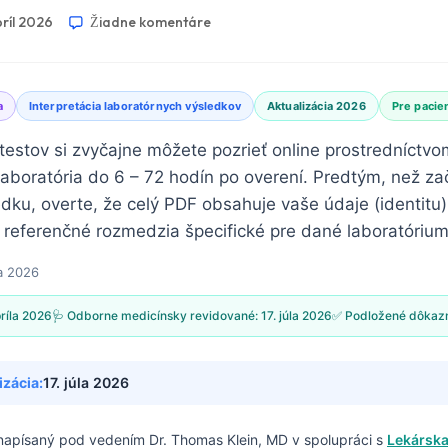
príl 2026
Žiadne komentáre
a
Interpretácia laboratórnych výsledkov
Aktualizácia 2026
Pre pacie
testov si zvyčajne môžete pozrieť online prostredníctvo
aboratória do 6 – 72 hodín po overení. Predtým, než za
dku, overte, že celý PDF obsahuje vaše údaje (identitu)
a referenčné rozmedzia špecifické pre dané laboratórium
la 2026
príla 2026
🩺 Odborne medicínsky revidované:
17. júla 2026
✅ Podložené dôkaz
izácia:
17. júla 2026
 napísaný pod vedením
Dr. Thomas Klein, MD
v spolupráci s
Lekárska