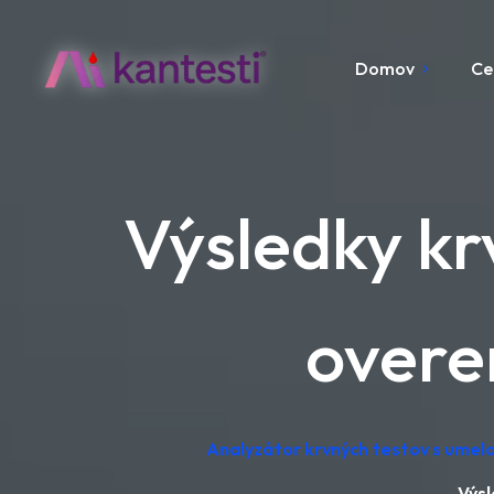
Domov
Ce
Výsledky krv
overe
Analyzátor krvných testov s umelo
Výsl