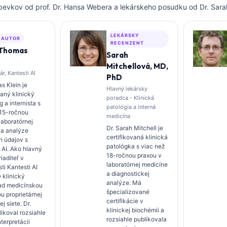
spevkov od prof. Dr. Hansa Webera a lekárskeho posudku od Dr. Sarah
LEKÁRSKY
 AUTOR
RECENZENT
 Thomas
Sarah
Mitchellová, MD,
ár, Kantesti AI
PhD
s Klein je
Hlavný lekársky
vaný klinický
poradca - Klinická
 a internista s
patológia a interná
 15-ročnou
medicína
laboratórnej
Dr. Sarah Mitchell je
 a analýze
certifikovaná klinická
h údajov s
patológka s viac než
 AI. Ako hlavný
18-ročnou praxou v
iaditeľ v
laboratórnej medicíne
ti Kantesti AI
a diagnostickej
 klinický
analýze. Má
ad medicínskou
špecializované
u proprietárnej
certifikácie v
j siete. Dr.
klinickej biochémii a
likoval rozsiahle
rozsiahle publikovala
nterpretácii