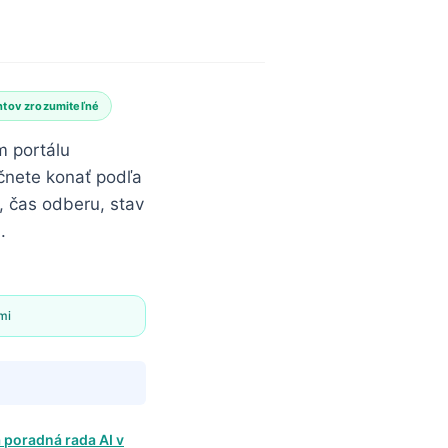
ntov zrozumiteľné
m portálu
čnete konať podľa
, čas odberu, stav
.
mi
 poradná rada AI v