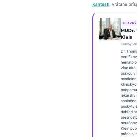
Kantesti
, vrátane prí
Frysk
Esperanto
HLAVNÝ
Беларуская мова
MUDr.
Татар теле
Klein
Hlavný lek
Кыргызча
Dr. Thoma
ئۇيغۇرچە
certifiko
hematológ
Cebuano
viac ako
praxou v 
Basa Jawa
medicíne
klinickýc
ພາສາລາວ
podporou
lekársky r
Монгол
spoločnos
poskytuje
Afrikaans
dohľad n
العربية المغربية
presnosťo
neurónove
Occitan
Klein pub
práce o i