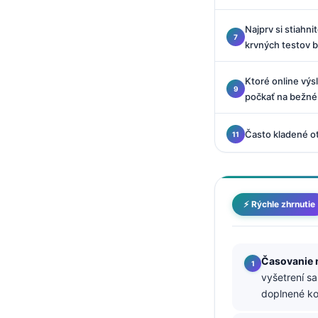
O‘zbekcha
Najprv si stiahn
Українська
krvných testov 
አማርኛ
Kiswahili
Ktoré online výs
počkať na bežné
ភាសាខ្មែរ
ဗမာစာ
Často kladené o
ไทย
Tagalog
Tiếng Việt
⚡ Rýchle zhrnutie
Bahasa Melayu
മലയാളം
Časovanie n
ಕನ್ನಡ
vyšetrení sa
ગુજરાતી
doplnené ko
தமிழ்