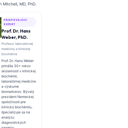
 Mitchell, MD, PhD.
PRISPIEVAJÚCI
EXPERT
Prof. Dr. Hans
Weber, PhD.
Profesor laboratórnej
medicíny a klinickej
biochémie
Prof. Dr. Hans Weber
prináša 30+ rokov
skúseností v klinickej
biochémii,
laboratórnej medicíne
a výskume
biomarkerov. Bývalý
prezident Nemeckej
spoločnosti pre
klinickú biochémiu,
špecializuje sa na
analýzu
diagnostických
panelov,