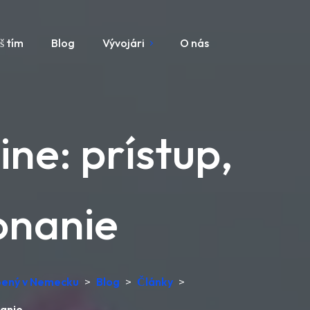
š tím
Blog
Vývojári
O nás
ine: prístup,
onanie
obený v Nemecku
>
Blog
>
Články
>
nanie