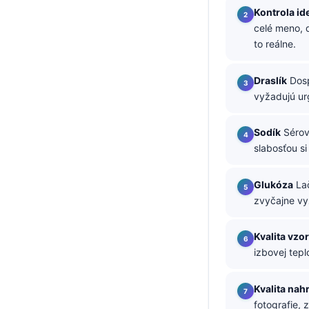
Kontrola id
తెలుగు
celé meno, 
मराठी
to reálne.
اردو
Draslík
Dosp
বাংলা
vyžadujú ur
Shqip
Sodík
Sérov
Magyar
slabosťou si
Slovenščina
한국어
Glukóza
Lač
zvyčajne vy
Polski
Lietuvių kalba
Kvalita vzo
Русский
izbovej tepl
ქართული
Kvalita nah
Čeština
fotografie,