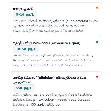
සුළු ඉහළ යාම
5-10 µg/L
මාළු වර්ග, ගර්භණී තත්ත්වය, අතිරේක (supplements) සලකා
බලන්න, සහ නිරාවරණය දිගටම පවතින්නේ නම් හෝ
අවදානම වැඩි නම් පමණක් නැවත පරීක්ෂා කරන්න.
පැහැදිලි නිරාවරණ සංඥාව (exposure signal)
10-50 µg/L
බොහෝ විට නැවත නැවතත් දඩයම් කරන මාළු (predatory
fish) ආහාරයට ගැනීම සමඟ සම්බන්ධ වේ; නිරාවරණය අඩු
කර, සති 8-12 කින් පමණ නැවත පරීක්ෂා කරන්න.
වෛද්‍යවරයාගේ (clinician) සමාලෝචනය අවශ්‍ය
ඉහළ මට්ටම
>50 µg/L
රෝග ලක්ෂණ සහ නිරාවරණ මූලාශ්‍රය ඉක්මනින් තක්සේරු
කරන්න; විෂවිද්‍යා (toxicology) උපදෙස් අවශ්‍ය විය හැක,
විශේෂයෙන් 100 µg/L ඉක්මවූ විට.