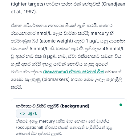
(tighter targets) භාවිතා කරන එක් හේතුවකි (Grandjean
et al., 1997).
ඒකක පරිවර්තනය අනවශ්‍ය බියක් ඇති කරයි. සමහර
රසායනාගාර nmol/L ලෙස වාර්තා කරයි; mercury හි
පරමාණුක බර (atomic weight) අනුව 1 µg/L යනු ආසන්න
වශයෙන් 5 nmol/L කි. ඔබගේ පැරණි ප්‍රතිඵලය 45 nmol/L
වූ අතර නව එක 8 µg/L නම්, ඒවා එකිනෙකට සමාන විය
හැකි අතර හදිසි ඉහළ යාමක් නොවිය හැක; අපගේ
මාර්ගෝපදේශය
රසායනාගාර ඒකක වෙනස් වීම
බොහෝ
ජෛව සලකුණු (biomarkers) හරහා මෙම උගුල පැහැදිලි
කරයි.
සාමාන්‍ය වැඩිහිටි පසුබිම් (background)
<5 µg/L
නිතරම ඉහළ mercury සහිත මාළු නොකා හෝ වෘත්තීය
(occupational) නිරාවරණයක් නොමැති වැඩිහිටියන් තුළ
බොහෝ විට දක්නට ලැබේ.