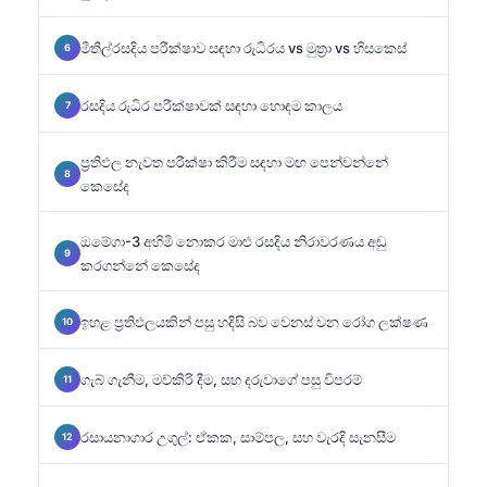
මීතිල්රසදිය පරීක්ෂාව සඳහා රුධිරය vs මුත්‍රා vs හිසකෙස්
රසදිය රුධිර පරීක්ෂාවක් සඳහා හොඳම කාලය
ප්‍රතිඵල නැවත පරීක්ෂා කිරීම සඳහා මඟ පෙන්වන්නේ
කෙසේද
ඔමේගා-3 අහිමි නොකර මාළු රසදිය නිරාවරණය අඩු
කරගන්නේ කෙසේද
ඉහළ ප්‍රතිඵලයකින් පසු හදිසි බව වෙනස් වන රෝග ලක්ෂණ
ගැබ් ගැනීම, මව්කිරි දීම, සහ දරුවාගේ පසු විපරම්
රසායනාගාර උගුල්: ඒකක, සාම්පල, සහ වැරදි සැනසීම