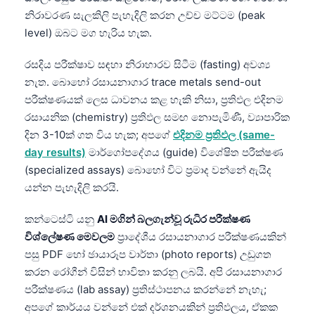
日本語
නිරාවරණ සැලකිලි පැහැදිලි කරන උච්ච මට්ටම (peak
Eesti
level) ඔබට මග හැරිය හැක.
Azərbaycan dili
රසදිය පරීක්ෂාව සඳහා නිරාහාරව සිටීම (fasting) අවශ්‍ය
Bosanski
නැත. බොහෝ රසායනාගාර trace metals send-out
පරීක්ෂණයක් ලෙස ධාවනය කළ හැකි නිසා, ප්‍රතිඵල එදිනම
Svenska
රසායනික (chemistry) ප්‍රතිඵල සමඟ නොපැමිණී, ව්‍යාපාරික
Српски језик
දින 3-10ක් ගත විය හැක; අපගේ
එදිනම ප්‍රතිඵල (same-
Íslenska
day results)
මාර්ගෝපදේශය (guide) විශේෂිත පරීක්ෂණ
(specialized assays) බොහෝ විට ප්‍රමාද වන්නේ ඇයිද
Հայերեն
යන්න පැහැදිලි කරයි.
Bahasa Indonesia
हिन्दी
කන්ටෙස්ටි යනු
AI මගින් බලගැන්වූ රුධිර පරීක්ෂණ
විශ්ලේෂණ මෙවලම
ප්‍රාදේශීය රසායනාගාර පරීක්ෂණයකින්
Nederlands
පසු PDF හෝ ඡායාරූප වාර්තා (photo reports) උඩුගත
Dansk
කරන රෝගීන් විසින් භාවිතා කරනු ලබයි. අපි රසායනාගාර
Български
පරීක්ෂණය (lab assay) ප්‍රතිස්ථාපනය කරන්නේ නැහැ;
අපගේ කාර්යය වන්නේ එක් දර්ශනයකින් ප්‍රතිඵලය, ඒකක
فارسی