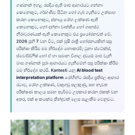
ගණනක් ඉහළ රසදිය ඇති මාළු ආහාරයට ගන්නා
කෙනෙකුට, ගර්භණීව සිටින හෝ ගැබ් ගැනීමට උත්සාහ
කරන කෙනෙකුට, ස්නායු රෝග ලක්ෂණ ඇති
කෙනෙකුට, හෝ දන්නා වෘත්තීය හෝ ගෘහස්ථ
නිරාවරණයක් ඇති කෙනෙකුට එය ප්‍රයෝජනවත් වේ.
2026 ජූනි 7 වන විට, එක් සුෂි රාත්‍රී භෝජනයකින් පසු
පරීක්ෂා කිරීම මම නිර්දේශ නොකරමි; ටූනා ස්ටේක්ස්,
ස්වෝර්ඩ්ෆිෂ් හෝ ඒ හා සමාන විශාල දඩයම් මාළු වැනි
මාස ගණනක් පුරා ආහාරයට ගැනීමෙන් පසු පරීක්ෂා කිරීම
මම නිර්දේශ කරමි. Kantesti යනු
AI blood test
interpretation platform
රෝගීන්ට රසදිය ප්‍රතිඵල ආහාර
රටාව, රෝග ලක්ෂණ, වකුගඩු සලකුණු, සහ නැවත
පරීක්ෂණ කාලය සමඟ තැබීමට උපකාර කරන එකක් වන
අතර, එක් අංකයක්ම තීන්දුවක් ලෙස සැලකීම වෙනුවට.