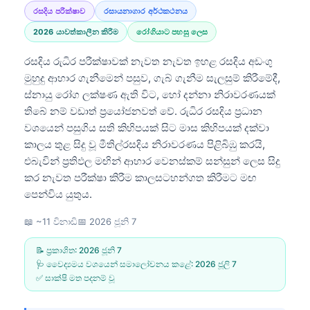
රසදිය පරීක්ෂාව
රසායනාගාර අර්ථකථනය
2026 යාවත්කාලීන කිරීම
රෝගියාට පහසු ලෙස
රසදිය රුධිර පරීක්ෂාවක් නැවත නැවත ඉහළ රසදිය අඩංගු
මුහුදු ආහාර ගැනීමෙන් පසුව, ගැබ් ගැනීම සැලසුම් කිරීමේදී,
ස්නායු රෝග ලක්ෂණ ඇති විට, හෝ දන්නා නිරාවරණයක්
තිබේ නම් වඩාත් ප්‍රයෝජනවත් වේ. රුධිර රසදිය ප්‍රධාන
වශයෙන් පසුගිය සති කිහිපයක් සිට මාස කිහිපයක් දක්වා
කාලය තුළ සිදු වූ මීතිල්රසදිය නිරාවරණය පිළිබිඹු කරයි,
එබැවින් ප්‍රතිඵල මඟින් ආහාර වෙනස්කම් සන්සුන් ලෙස සිදු
කර නැවත පරීක්ෂා කිරීම කාලසටහන්ගත කිරීමට මඟ
පෙන්විය යුතුය.
📖 ~11 විනාඩි
📅
2026 ජූනි 7
📝 ප්‍රකාශිත:
2026 ජූනි 7
🩺 වෛද්‍යමය වශයෙන් සමාලෝචනය කළේ:
2026 ජූලි 7
✅ සාක්ෂි මත පදනම් වූ