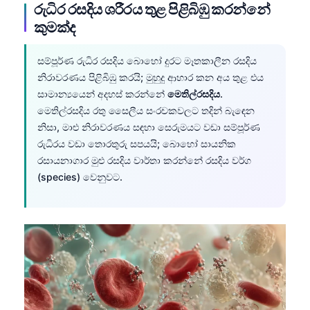
රුධිර රසදිය ශරීරය තුළ පිළිබිඹු කරන්නේ
කුමක්ද
සම්පූර්ණ රුධිර රසදිය බොහෝ දුරට මෑතකාලීන රසදිය
නිරාවරණය පිළිබිඹු කරයි; මුහුදු ආහාර කන අය තුළ එය
සාමාන්‍යයෙන් අදහස් කරන්නේ
මෙතිල්රසදිය
.
මෙතිල්රසදිය රතු සෛලීය සංරචකවලට තදින් බැඳෙන
නිසා, මාළු නිරාවරණය සඳහා සෙරුමයට වඩා සම්පූර්ණ
රුධිරය වඩා තොරතුරු සපයයි; බොහෝ සායනික
රසායනාගාර මුළු රසදිය වාර්තා කරන්නේ රසදිය වර්ග
(species) වෙනුවට.