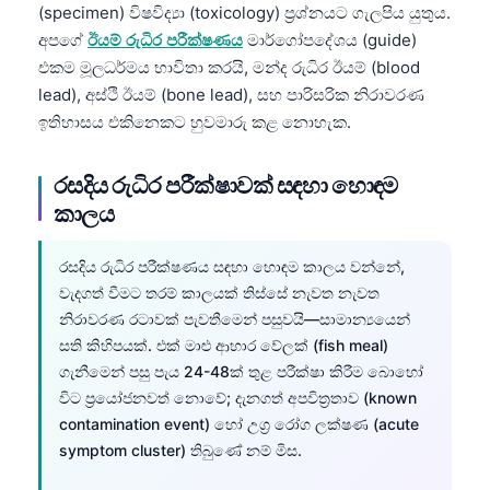
(specimen) විෂවිද්‍යා (toxicology) ප්‍රශ්නයට ගැලපිය යුතුය.
O‘zbekcha
අපගේ
ඊයම් රුධිර පරීක්ෂණය
මාර්ගෝපදේශය (guide)
Українська
එකම මූලධර්මය භාවිතා කරයි, මන්ද රුධිර ඊයම් (blood
አማርኛ
lead), අස්ථි ඊයම් (bone lead), සහ පාරිසරික නිරාවරණ
ඉතිහාසය එකිනෙකට හුවමාරු කළ නොහැක.
Kiswahili
ភាសាខ្មែរ
රසදිය රුධිර පරීක්ෂාවක් සඳහා හොඳම
ဗမာစာ
කාලය
ไทย
රසදිය රුධිර පරීක්ෂණය සඳහා හොඳම කාලය වන්නේ,
Tagalog
වැදගත් වීමට තරම් කාලයක් තිස්සේ නැවත නැවත
Tiếng Việt
නිරාවරණ රටාවක් පැවතීමෙන් පසුවයි—සාමාන්‍යයෙන්
Bahasa Melayu
සති කිහිපයක්. එක් මාළු ආහාර වේලක් (fish meal)
ගැනීමෙන් පසු පැය 24-48ක් තුළ පරීක්ෂා කිරීම බොහෝ
മലയാളം
විට ප්‍රයෝජනවත් නොවේ; දැනගත් අපවිත්‍රතාව (known
ಕನ್ನಡ
contamination event) හෝ උග්‍ර රෝග ලක්ෂණ (acute
ગુજરાતી
symptom cluster) තිබුණේ නම් මිස.
தமிழ்