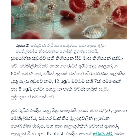
රූපය 2:
සම්පූර්ණ රුධිරය සෙරුමයට වඩා මෑතකාලීන
මෙතිල්රසදිය නිරාවරණය හොඳින් ග්‍රහණය කරයි.
ප්‍රායෝගික කවුළුව සති කිහිපයක සිට මාස කිහිපයක් දක්වා
වේ. මෙතිල්රසදියට සාමාන්‍ය රුධිර අර්ධ ආයු කාලය දින
50ක් පමණ වේ; එයින් අදහස් වන්නේ නිරාවරණය සැලකිය
යුතු ලෙස අඩුවේ නම්, 12 µg/L මට්ටම සති 7ක් පමණෙන්
පසු 6 µg/L දක්වා පහළ යා හැකි බවයි; නමුත් සැබෑ
පුද්ගලයන් වෙනස් වේ.
මුළු රුධිර රසදිය යනු මිශ්‍ර සංඥාවකි: එයට මාළු වලින් ලැබෙන
මෙතිල්රසදිය, සමහර වෘත්තීය මූලාශ්‍රවලින් ලැබෙන
අකාබනික රසදිය, සහ ඉතා කලාතුරකින් වෙනත් ආකාරද
ඇතුළත් විය හැක. Kantesti රසදිය අපගේ
අවශ්‍ය වේ,
සමඟ