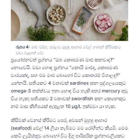
රූපය 4:
මාළු වර්ග, සරලව මුහුදු ආහාර වේල් ගණන් කිරීමකට
වඩා වැදගත් වේ.
ප්‍රයෝජනවත් ප්‍රශ්නය “ඔබ කොපමණ මාළු කනවාද?”
නොවෙයි. වඩා හොඳ ප්‍රශ්නය “කොයි මාළුද, කොපමණ
වාරයක්ද, සහ එම මාළු බොහෝ විට කොතරම් විශාලද?”
යන්නයි. සතියකට 4 වතාවක් sardines කන පුද්ගලයෙකුට
omega-3 තත්ත්වය ඉතා හොඳ විය හැකි අතර mercury අඩු
විය හැක; සතියකට 2 වතාවක් swordfish කන කෙනෙකුට
නම් මාස කිහිපයක් ඇතුළත 10 µg/L ඉක්මවා යා හැක.
කිසිවක් වෙනස් කිරීමට පෙර, අවසන් මුහුදු ආහාර
(seafood) වේල් 14 ලියා තැබීමට මම රෝගීන්ට කියමි. මෙම
කෙටි ලැයිස්තුව බොහෝ විට දිගු පාරිසරික ප්‍රශ්නාවලියකට