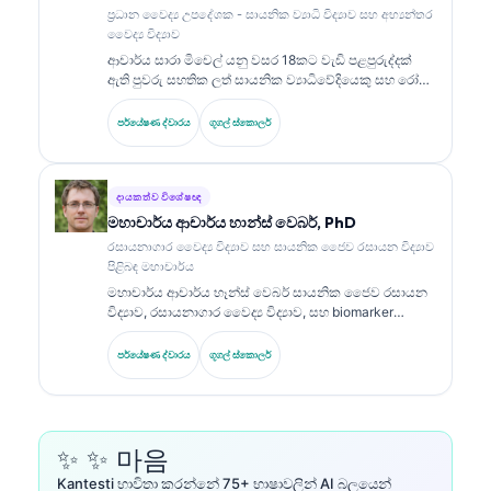
පුළුල් ලෙස ප්‍රකාශන කර ඇත.
ප්‍රධාන වෛද්‍ය උපදේශක - සායනික ව්‍යාධි විද්‍යාව සහ අභ්‍යන්තර
වෛද්‍ය විද්‍යාව
ආචාර්ය සාරා මිචෙල් යනු වසර 18කට වැඩි පළපුරුද්දක්
ඇති පුවරු සහතික ලත් සායනික ව්‍යාධිවේදියෙකු සහ රෝග
විනිශ්චය විශ්ලේෂණ විශේෂඥවරියකි. ඇය සායනික
රසායන විද්‍යාව පිළිබඳ විශේෂ සහතික දරන අතර, සායනික
පර්යේෂණ ද්වාරය
ගූගල් ස්කොලර්
භාවිතයේදී biomarker පැනල් සහ රසායනාගාර විශ්ලේෂණ
පිළිබඳව පුළුල් ලෙස ප්‍රකාශයට පත් කර ඇත.
දායකත්ව විශේෂඥ
මහාචාර්ය ආචාර්ය හාන්ස් වෙබර්, PhD
රසායනාගාර වෛද්‍ය විද්‍යාව සහ සායනික ජෛව රසායන විද්‍යාව
පිළිබඳ මහාචාර්ය
මහාචාර්ය ආචාර්ය හෑන්ස් වෙබර් සායනික ජෛව රසායන
විද්‍යාව, රසායනාගාර වෛද්‍ය විද්‍යාව, සහ biomarker
පර්යේෂණය යන ක්ෂේත්‍රවල වසර 30+ක විශේෂඥතාවක්
ගෙන එයි. ජර්මන් සායනික රසායන විද්‍යා සංගමයේ හිටපු
පර්යේෂණ ද්වාරය
ගූගල් ස්කොලර්
සභාපතිවරයෙකු ලෙස, ඔහු රෝග විනිශ්චය පැනල්
විශ්ලේෂණය, biomarker ප්‍රමිතිකරණය, සහ AI සහාය ඇති
රසායනාගාර වෛද්‍ය විද්‍යාව පිළිබඳව විශේෂීකරණය කරයි.
✨ ✨ 마음
Kantesti භාවිතා කරන්නේ 75+ භාෂාවලින් AI බලයෙන්