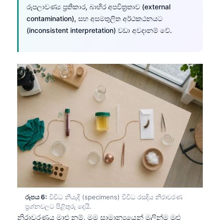
රූපලාවණ්‍ය ප්‍රතිකාර, බාහිර අපවිත්‍රතාව (external
Frysk
contamination), සහ අසමතුලිත අර්ථකථනයට
Esperanto
(inconsistent interpretation) වඩා අවදානම් වේ.
Беларуская мова
Татар теле
Кыргызча
ئۇيغۇرچە
Cebuano
Basa Jawa
ພາສາລາວ
Монгол
Afrikaans
العربية المغربية
රූපය 6:
විවිධ නියැදි (specimens) විවිධ රසදිය නිරාවරණ
Occitan
ප්‍රශ්නවලට පිළිතුරු දෙයි.
නිරාවරණය මාළු නම්, මම සාමාන්‍යයෙන් මුලින්ම මුළු