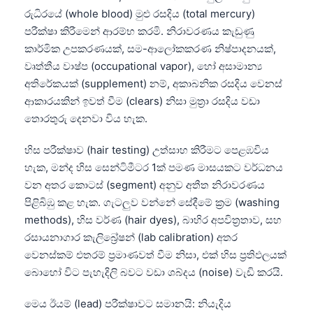
Gàidhlig
රුධිරයේ (whole blood) මුළු රසදිය (total mercury)
Euskara
පරීක්ෂා කිරීමෙන් ආරම්භ කරමි. නිරාවරණය කැඩුණු
Македонски јазик
කාර්මික උපකරණයක්, සම-ආලෝකකරණ නිෂ්පාදනයක්,
වෘත්තීය වාෂ්ප (occupational vapor), හෝ අසාමාන්‍ය
Latviešu valoda
අතිරේකයක් (supplement) නම්, අකාබනික රසදිය වෙනස්
Galego
ආකාරයකින් ඉවත් වීම (clears) නිසා මුත්‍රා රසදිය වඩා
অসমীয়া
තොරතුරු දෙනවා විය හැක.
سنڌي
හිස පරීක්ෂාව (hair testing) උත්සාහ කිරීමට පෙළඹවිය
پښتو
හැක, මන්ද හිස සෙන්ටිමීටර 1ක් පමණ මාසයකට වර්ධනය
වන අතර කොටස් (segment) අනුව අතීත නිරාවරණය
පිළිබිඹු කළ හැක. ගැටලුව වන්නේ සේදීමේ ක්‍රම (washing
Slovenčina
methods), හිස වර්ණ (hair dyes), බාහිර අපවිත්‍රතාව, සහ
Hrvatski
රසායනාගාර කැලිබ්‍රේෂන් (lab calibration) අතර
වෙනස්කම් එතරම් ප්‍රමාණවත් වීම නිසා, එක් හිස ප්‍රතිඵලයක්
Suomi
බොහෝ විට පැහැදිලි බවට වඩා ශබ්දය (noise) වැඩි කරයි.
Қазақ тілі
Català
මෙය ඊයම් (lead) පරීක්ෂාවට සමානයි: නියැදිය