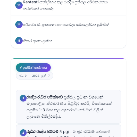
Kantesti සන්දර්භය තුළ රසදිය ප්‍රතිඵල අර්ථකථනය
කරන්නේ කෙසේද
පර්යේෂණ ප්‍රකාශන සහ වෛද්‍ය සමාලෝචන ප්‍රමිතීන්
නිතර අසන ප්‍රශ්න
⚡ ඉක්මන් සාරාංශය
v1.0 —
2026 ජූනි 7
රසදිය රුධිර පරීක්ෂාව
ප්‍රතිඵල ප්‍රධාන වශයෙන්
මෑතකාලීන නිරාවරණය පිළිබිඹු කරයි, විශේෂයෙන්
පසුගිය 1-3 මාස තුළ ආහාරයට ගත් මාළු වලින්
ලැබෙන මීතිල්රසදිය.
රුධිර රසදිය මට්ටම්
5 µg/L ට අඩු මට්ටම් බොහෝ