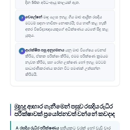
දින 50ක අර්ධ-ආයු කාලයක් ඇත.
චෙලේෂන්
මෘදු ලෙස ඉහළ ගිය මාළු ආශ්‍රිත රසදිය
මට්ටම් සඳහා භාවිතා නොකරයි; එය හානි කළ හැකි
අතර විෂවිද්‍යාඥයෙකුගේ අධීක්ෂණය යටතේ සිදු කළ
යුතුය.
ආරක්ෂිත පසු අනුගමනය
යනු මාළු විශේෂය වෙනස්
කිරීම, ඒකක පරීක්ෂා කිරීම, එමම පරීක්ෂණ ක්‍රමයම
නැවත කිරීම, සහ රෝග ලක්ෂණ හෝ ඉහළ මට්ටම්
සාධාරණීකරණය කරන විට පමණක් උත්සන්න
කිරීමයි.
මුහුදු ආහාර ගැනීමෙන් පසුව රසදිය රුධිර
පරීක්ෂාවක් ප්‍රයෝජනවත් වන්නේ කවදාද
A
රසදිය රුධිර පරීක්ෂණය
සතියකට වරක් හෝ වැඩි වාර