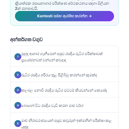
ක්‍රියාත්මක රසායනාගාර පරීක්ෂණ අර්ථකථනය සඳහා මිලියන
2ක් ජනතාවයි.
Kantesti සමඟ ආරම්භ කරන්න →
අන්තර්ගත වගුව
මුහුදු ආහාර ගැනීමෙන් පසුව රසදිය රුධිර පරීක්ෂාවක්
ප්‍රයෝජනවත් වන්නේ කවදාද
රුධිර රසදිය ශරීරය තුළ පිළිබිඹු කරන්නේ කුමක්ද
කලබල නොවී රසදිය රුධිර මට්ටම් කියවන්නේ කෙසේද
බොහෝ විට රසදිය වැඩි කරන මාළු වර්ග
මාළු නිරාවරණයෙන් පසුව කවුරුන් ඉක්මනින් පරීක්ෂා කළ
යුතුද