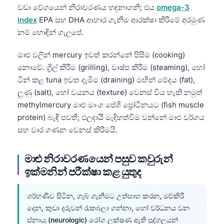
වඩා වේගයෙන් නිරාවරණය හඳුනාගනී; එය
omega-3
index
EPA සහ DHA ආහාර ගැනීම ආරක්ෂා කිරීමේ අරමුණ
නම් හොඳින් ගැලපේ.
මාළු වලින් mercury ඉවත් කරන්නේ පිසීම (cooking)
නොවේ. ග්‍රිල් කිරීම (grilling), වාෂ්ප කිරීම (steaming), හෝ
ටින් කළ tuna ඉවත දැමීම (draining) මඟින් මේදය (fat),
ලුණු (salt), හෝ වයනය (texture) වෙනස් විය හැකි නමුත්
methylmercury මාළු මාංශ පේශි ප්‍රෝටීනයට (fish muscle
protein) බැඳී පවතී; ඵලදායී මැදිහත්වීම වන්නේ මාළු වර්ගය
සහ වාර ගණන වෙනස් කිරීමයි.
මාළු නිරාවරණයෙන් පසුව කවුරුන්
ඉක්මනින් පරීක්ෂා කළ යුතුද
ගර්භණීව සිටින, ගැබ් ගැනීමට උත්සාහ කරන, මව්කිරි
දෙන, කුඩා දරුවන් රැකබලා ගන්නා, හෝ වර්ධනය වන
ස්නායු (neurologic) රෝග ලක්ෂණ ඇති පුද්ගලයන්