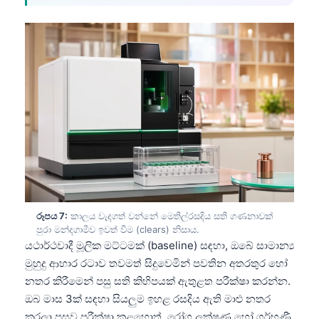
తెలుగు
मराठी
اردو
বাংলা
Shqip
Magyar
Slovenščina
한국어
Polski
රූපය 7:
කාලය වැදගත් වන්නේ මෙතිල්රසදිය සති ගණනාවක්
පුරා මන්දගාමීව ඉවත් වීම (clears) නිසාය.
Lietuvių kalba
යථාර්ථවාදී මූලික මට්ටමක් (baseline) සඳහා, ඔබේ සාමාන්‍ය
Русский
මුහුදු ආහාර රටාව තවමත් සිදුවෙමින් පවතින අතරතුර හෝ
ქართული
නතර කිරීමෙන් පසු සති කිහිපයක් ඇතුළත පරීක්ෂා කරන්න.
ඔබ මාස 3ක් සඳහා සියලුම ඉහළ රසදිය ඇති මාළු නතර
Čeština
කරලා පසුව පරීක්ෂා කළහොත්, රෝග ලක්ෂණ හෝ ගර්භණී