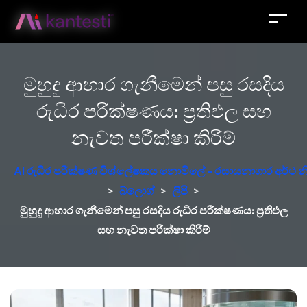
මුහුදු ආහාර ගැනීමෙන් පසු රසදිය
රුධිර පරීක්ෂණය: ප්‍රතිඵල සහ
නැවත පරීක්ෂා කිරීම්
AI රුධිර පරීක්ෂණ විශ්ලේෂකය නොමිලේ - රසායනාගාර අර්ථ න
>
බ්ලොග්
>
ලිපි
>
මුහුදු ආහාර ගැනීමෙන් පසු රසදිය රුධිර පරීක්ෂණය: ප්‍රතිඵල
සහ නැවත පරීක්ෂා කිරීම්