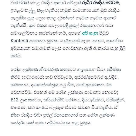
එක් වරක් ඉහළ රසදිය ආහාර වේලක්
රුධිර රසදිය මට්ටම්
,
ඉහළට තල්ලු කළ හැකිය; නමුත් සාමාන්‍යයෙන් මුළු රසදිය
සැලකිය යුතු ලෙස ඉහළ දමන්නේ නැවත නැවත ආහාර
ගැනීමයි. ඔබ එකම වේලාවේදී පුළුල් රසායනාගාර රටා
සමාලෝචනය කරන්නේ නම්, අපගේ
අපි ගැන
පිටුව
Kantesti සාමාන්‍ය සුවතා ගණකයක් ලෙස නොව, සායනික
අර්ථකථන සමාගමක් ලෙස ගොඩනගා ඇති ආකාරය පැහැදිලි
කරයි.
රෝග ලක්ෂණ නිරාවරණ කතාවට ගැළපෙන විටද පරීක්ෂා
කිරීම සාධාරණයි: නව හිරිවැටීම, අස්ථිර/අසමබර ඇවිදීම,
කම්පනය, දෘශ්‍ය ක්ෂේත්‍රය පටු වීම, හෝ අසාමාන්‍ය රස
වෙනස්වීම්. එහෙත් මේ රෝග ලක්ෂණ සාමාන්‍ය නොවේ;
B12 ඌනතාවය, තයිරොයිඩ් රෝගය, දියවැඩියාව, මයිග්‍රේන්,
කාංසාව, සහ ඖෂධ බලපෑම් ඒවාට සමාන විය හැකිය. ඒ
නිසා රසදිය වඩා පුළුල් රසායනාගාර සහ රෝග ලක්ෂණ
සන්දර්භයක් සමඟ අර්ථකථනය කළ යුතුය.