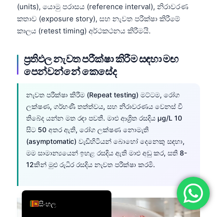
(units), යොමු පරාසය (reference interval), නිරාවරණ
简体中文
කතාව (exposure story), සහ නැවත පරීක්ෂා කිරීමේ
Română
කාලය (retest timing) අර්ථකථනය කිරීමයි.
Türkçe
ප්‍රතිඵල නැවත පරීක්ෂා කිරීම සඳහා මඟ
Ελληνικά
පෙන්වන්නේ කෙසේද
Português
Español
නැවත පරීක්ෂා කිරීම (Repeat testing) මට්ටම, රෝග
ලක්ෂණ, ගර්භණී තත්ත්වය, සහ නිරාවරණය වෙනස් වී
Italiano
තිබේද යන්න මත රඳා පවතී. මාළු ආශ්‍රිත රසදිය µg/L 10
עִבְרִית
සිට 50 අතර ඇති, රෝග ලක්ෂණ නොමැති
Français
(asymptomatic) වැඩිහිටියන් බොහෝ දෙනෙකු සඳහා,
මම සාමාන්‍යයෙන් ඉහළ රසදිය ඇති මාළු අඩු කර, සති 8-
العربية
12කින් මුළු රුධිර රසදිය නැවත පරීක්ෂා කරමි.
Deutsch
English
සිංහල