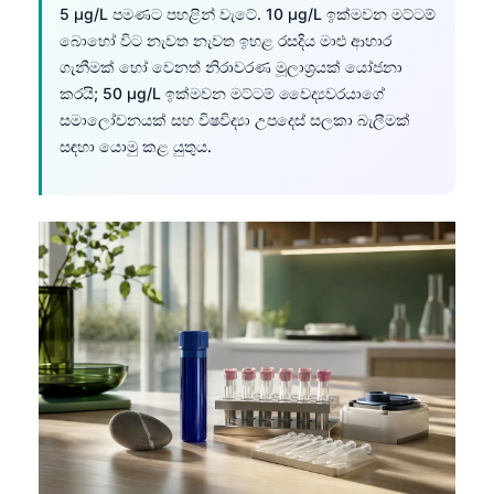
5 µg/L පමණට පහළින් වැටේ. 10 µg/L ඉක්මවන මට්ටම්
බොහෝ විට නැවත නැවත ඉහළ රසදිය මාළු ආහාර
ගැනීමක් හෝ වෙනත් නිරාවරණ මූලාශ්‍රයක් යෝජනා
කරයි; 50 µg/L ඉක්මවන මට්ටම් වෛද්‍යවරයාගේ
සමාලෝචනයක් සහ විෂවිද්‍යා උපදෙස් සලකා බැලීමක්
සඳහා යොමු කළ යුතුය.