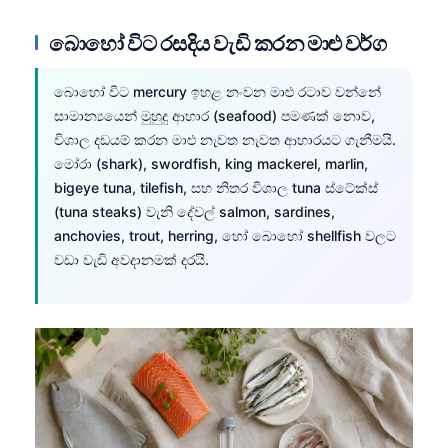
බොහෝ විට රසදිය වැඩි කරන මාළු වර්ග
බොහෝ විට mercury ඉහළ නංවන මාළු රටාව වන්නේ
සාමාන්‍යයෙන් මුහුදු ආහාර (seafood) පමණක් නොව,
විශාල දඩයම් කරන මාළු නැවත නැවත ආහාරයට ගැනීමයි.
මෝරා (shark), swordfish, king mackerel, marlin,
bigeye tuna, tilefish, සහ නිතර විශාල tuna ස්ටේක්ස්
(tuna steaks) වැනි දේවල් salmon, sardines,
anchovies, trout, herring, හෝ බොහෝ shellfish වලට
වඩා වැඩි අවදානමක් දරයි.