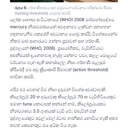
රූපය 5:
ගර්භණීභාවය සහ දරුවාගේ වර්ධනය පරීක්ෂණ සීමාව
(testing threshold) වෙනස් කරයි.
ලෝක සෞඛ්‍ය සංවිධානයේ (WHO) 2008 මාර්ගෝපදේශය
mercury නිරාවරණයෙන් අවදානමට ලක්වන ජනගහන
හඳුනාගැනීම කෙරෙහි අවධානය යොමු කරයි; විශේෂයෙන්ම
නිතර මාළු ආහාරයට ගන්නා ප්‍රජාවන් සහ ගර්භණී
පුද්ගලයන් (WHO, 2008). ප්‍රායෝගිකව, වැඩිහිටියාට
අසනීපයක් දැනෙනවාද නැද්ද යන්නට වඩා, කලල මොළයේ
වර්ධනය ගැන ඇති කනස්සල්ල නිසා ගර්භණී සැලසුම්
කිරීමේදී මම අඩු ක්‍රියාකාරී සීමාවක් (action threshold)
භාවිතා කරමි.
ශරීර බර වෙනස් වීම නිසා දරුවන් විශේෂ අවස්ථාවකි.
කිලෝග්‍රෑම් 20 ක දරුවෙකු කිලෝග්‍රෑම් 70 ක වැඩිහිටියෙකුට
සමාන tuna කොටසක් කන්නේ නම්, කිලෝග්‍රෑමයකට
නිරාවරණය 3.5 ගුණයක් වැඩි වේ; එබැවින් එක්
පුද්ගලයෙකුට පවුල් වේල් රටාව හානිකර නොවිය හැකි අතර
තවත් කෙනෙකුට එය අධික විය හැක.