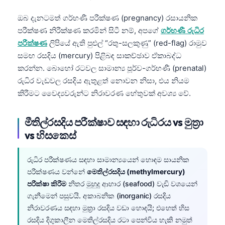
ඔබ දැනටමත් ගර්භණී පරීක්ෂණ (pregnancy) රසායනික
පරීක්ෂණ නිරීක්ෂණ කරමින් සිටී නම්, අපගේ
ගර්භණී රුධිර
පරීක්ෂණ
ලිපියේ ඇති පුළුල් “රතු-සලකුණු” (red-flag) රාමුව
සමඟ රසදිය (mercury) පිළිබඳ සාකච්ඡාව ඒකාබද්ධ
කරන්න. බොහෝ රටවල සාමාන්‍ය පූර්ව-ගර්භණී (prenatal)
රුධිර වැඩවල රසදිය ඇතුළත් නොවන නිසා, එය නියම
කිරීමට වෛද්‍යවරුන්ට නිරාවරණ හේතුවක් අවශ්‍ය වේ.
මීතිල්රසදිය පරීක්ෂාව සඳහා රුධිරය vs මුත්‍රා
vs හිසකෙස්
රුධිර පරීක්ෂණය සඳහා සාමාන්‍යයෙන් හොඳම සායනික
පරීක්ෂණය වන්නේ
මෙතිල්රසදිය (methylmercury)
පරීක්ෂා කිරීම
නිතර මුහුදු ආහාර (seafood) වැඩි වශයෙන්
ගැනීමෙන් පසුවයි. අකාබනික (inorganic) රසදිය
Norsk bokmål
නිරාවරණය සඳහා මුත්‍රා රසදිය වඩා හොඳයි; එහෙත් හිස
Ślōnskŏ gŏdka
රසදිය දිගුකාලීන මෙතිල්රසදිය රටා පෙන්විය හැකි නමුත්