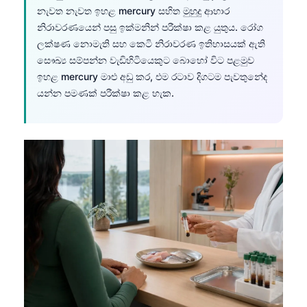
නැවත නැවත ඉහළ mercury සහිත මුහුදු ආහාර
නිරාවරණයෙන් පසු ඉක්මනින් පරීක්ෂා කළ යුතුය. රෝග
ලක්ෂණ නොමැති සහ කෙටි නිරාවරණ ඉතිහාසයක් ඇති
සෞඛ්‍ය සම්පන්න වැඩිහිටියෙකුට බොහෝ විට පළමුව
ඉහළ mercury මාළු අඩු කර, එම රටාව දිගටම පැවතුනේද
යන්න පමණක් පරීක්ෂා කළ හැක.