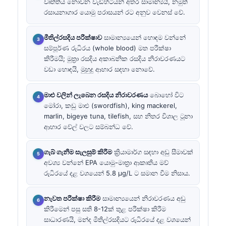
වෘත්තීය නොවන වැඩිහිටියන් අතර සාමාන්‍යයි, නමුත්
රසායනාගාර යොමු පරාසයන් රට අනුව වෙනස් වේ.
මීතිල්රසදිය පරීක්ෂාව
සාමාන්‍යයෙන් හොඳම වන්නේ
සම්පූර්ණ රුධිරය (whole blood) මත පරීක්ෂා
කිරීමයි; මුත්‍රා රසදිය අකාබනික රසදිය නිරාවරණයට
වඩා හොඳයි, මුහුදු ආහාර සඳහා නොවේ.
මාළු වලින් ලැබෙන රසදිය නිරාවරණය
බොහෝ විට
මෝරා, කඩු මාළු (swordfish), king mackerel,
marlin, bigeye tuna, tilefish, සහ නිතර විශාල ටූනා
ආහාර වේල් වලට සම්බන්ධ වේ.
ගැබ් ගැනීම සැලසුම් කිරීම
ක්‍රියාමාර්ග සඳහා අඩු සීමාවක්
අවශ්‍ය වන්නේ EPA යොමු-මාත්‍රා ආකෘතිය මව්
රුධිරයේ දළ වශයෙන් 5.8 µg/L ට සමාන වීම නිසාය.
නැවත පරීක්ෂා කිරීම
සාමාන්‍යයෙන් නිරාවරණය අඩු
කිරීමෙන් පසු සති 8-12ක් තුළ පරීක්ෂා කිරීම
සාධාරණයි, මන්ද මීතිල්රසදියට රුධිරයේ දළ වශයෙන්