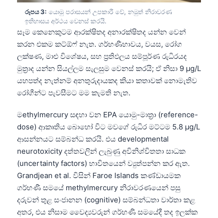
රූපය 3:
යොමු පරාසයන් උපකාරී වේ, නමුත් නිරාවරණ
ඉතිහාසය අර්ථය වෙනස් කරයි.
සෑම කෙනෙකුටම ආරක්ෂිතද අනාරක්ෂිතද යන්න වෙන්
කරන එකම කට්ඕෆ් නැත. ගර්භණීභාවය, වයස, රෝග
ලක්ෂණ, මාළු විශේෂය, සහ ප්‍රතිඵලය සම්පූර්ණ රුධිරයද
මුත්‍රාද යන්න සියල්ලම සැලසුම වෙනස් කරයි; ඒ නිසා 9 µg/L
යහපත්ද නැත්නම් අනතුරුදායකද කියා කතාවක් නොමැතිව
රෝගීන්ට පැවසීමට මම කැමති නැත.
මethylmercury සඳහා වන EPA යොමු-මාත්‍රා (reference-
dose) ආකෘතිය බොහෝ විට මවගේ රුධිර මට්ටම 5.8 µg/L
ආසන්නයට සම්බන්ධ කරයි. එය developmental
neurotoxicity දත්තවලින් ලැබුණු අවිනිශ්චිතතා සාධක
(uncertainty factors) භාවිතයෙන් ව්‍යුත්පන්න කර ඇත.
Grandjean et al. විසින් Faroe Islands කණ්ඩායමක
ගර්භණී සමයේ methylmercury නිරාවරණයෙන් පසු
දරුවන් තුළ සංජානන (cognitive) සම්බන්ධතා වාර්තා කළ
අතර, එය නිසාම වෛද්‍යවරුන් ගර්භණී සමයේදී තද ඉලක්ක