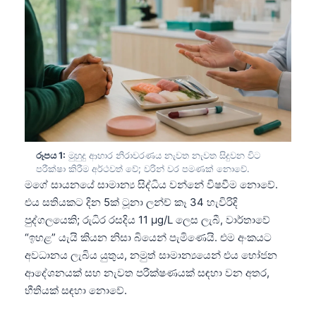
රූපය 1:
මුහුදු ආහාර නිරාවරණය නැවත නැවත සිදුවන විට
පරීක්ෂා කිරීම අර්ථවත් වේ; වරින් වර පමණක් නොවේ.
මගේ සායනයේ සාමාන්‍ය සිද්ධිය වන්නේ විෂවීම නොවේ.
එය සතියකට දින 5ක් ටූනා ලන්ච් කෑ 34 හැවිරිදි
පුද්ගලයෙකි; රුධිර රසදිය 11 µg/L ලෙස ලැබී, වාර්තාවේ
“ඉහළ” යැයි කියන නිසා බියෙන් පැමිණෙයි. එම අංකයට
අවධානය ලැබිය යුතුය, නමුත් සාමාන්‍යයෙන් එය භෝජන
ආදේශනයක් සහ නැවත පරීක්ෂණයක් සඳහා වන අතර,
භීතියක් සඳහා නොවේ.