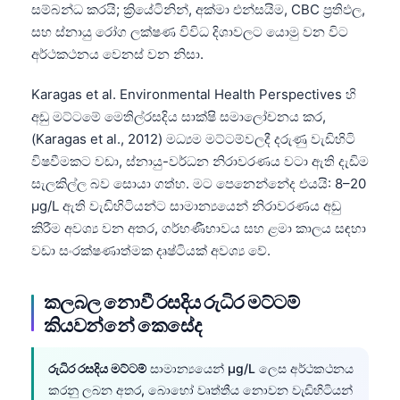
සම්බන්ධ කරයි; ක්‍රියේටිනින්, අක්මා එන්සයිම, CBC ප්‍රතිඵල,
සහ ස්නායු රෝග ලක්ෂණ විවිධ දිශාවලට යොමු වන විට
අර්ථකථනය වෙනස් වන නිසා.
Karagas et al. Environmental Health Perspectives හි
අඩු මට්ටමේ මෙතිල්රසදිය සාක්ෂි සමාලෝචනය කර,
(Karagas et al., 2012) මධ්‍යම මට්ටම්වලදී දරුණු වැඩිහිටි
විෂවීමකට වඩා, ස්නායු-වර්ධන නිරාවරණය වටා ඇති දැඩිම
සැලකිල්ල බව සොයා ගත්හ. මට පෙනෙන්නේද එයයි: 8–20
µg/L ඇති වැඩිහිටියන්ට සාමාන්‍යයෙන් නිරාවරණය අඩු
කිරීම අවශ්‍ය වන අතර, ගර්භණීභාවය සහ ළමා කාලය සඳහා
වඩා සංරක්ෂණාත්මක දෘෂ්ටියක් අවශ්‍ය වේ.
කලබල නොවී රසදිය රුධිර මට්ටම්
කියවන්නේ කෙසේද
රුධිර රසදිය මට්ටම්
සාමාන්‍යයෙන් µg/L ලෙස අර්ථකථනය
කරනු ලබන අතර, බොහෝ වෘත්තීය නොවන වැඩිහිටියන්