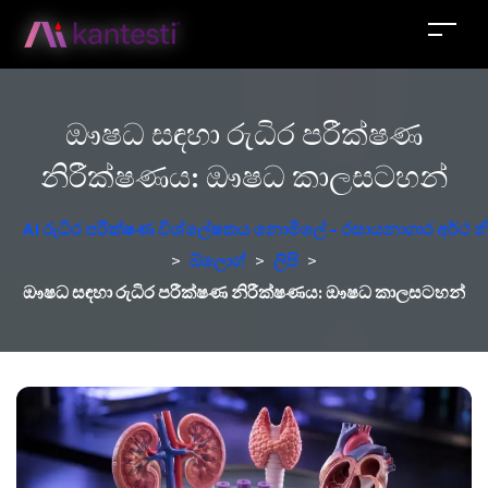
ඖෂධ සඳහා රුධිර පරීක්ෂණ
නිරීක්ෂණය: ඖෂධ කාලසටහන්
AI රුධිර පරීක්ෂණ විශ්ලේෂකය නොමිලේ - රසායනාගාර අර්ථ න
>
බ්ලොග්
>
ලිපි
>
ඖෂධ සඳහා රුධිර පරීක්ෂණ නිරීක්ෂණය: ඖෂධ කාලසටහන්