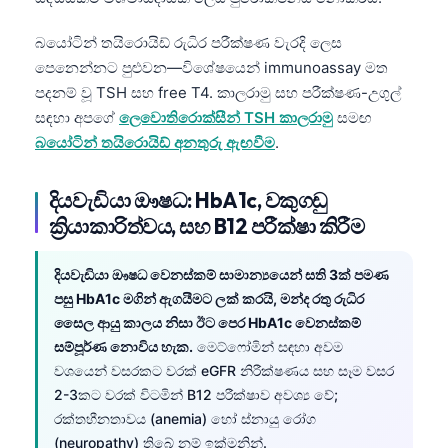
O‘zbekcha
බයෝටින් තයිරොයිඩ් රුධිර පරීක්ෂණ වැරදි ලෙස
Українська
පෙනෙන්නට පුළුවන—විශේෂයෙන් immunoassay මත
አማርኛ
පදනම් වූ TSH සහ free T4. කාලරාමු සහ පරීක්ෂණ-උගුල්
Kiswahili
සඳහා අපගේ
ලෙවොතිරොක්සීන් TSH කාලරාමු
සමඟ
බයෝටින් තයිරොයිඩ් අනතුරු ඇඟවීම
.
ភាសាខ្មែរ
ဗမာစာ
දියවැඩියා ඖෂධ: HbA1c, වකුගඩු
ไทย
ක්‍රියාකාරිත්වය, සහ B12 පරීක්ෂා කිරීම
Tagalog
දියවැඩියා ඖෂධ වෙනස්කම් සාමාන්‍යයෙන් සති 3ක් පමණ
Tiếng Việt
පසු HbA1c මගින් ඇගයීමට ලක් කරයි, මන්ද රතු රුධිර
Bahasa Melayu
සෛල ආයු කාලය නිසා ඊට පෙර HbA1c වෙනස්කම්
മലയാളം
සම්පූර්ණ නොවිය හැක.
මෙට්ෆෝමින් සඳහා අවම
වශයෙන් වසරකට වරක් eGFR නිරීක්ෂණය සහ සෑම වසර
ಕನ್ನಡ
2-3කට වරක් විටමින් B12 පරීක්ෂාව අවශ්‍ය වේ;
ગુજરાતી
රක්තහීනතාවය (anemia) හෝ ස්නායු රෝග
(neuropathy) තිබේ නම් ඉක්මනින්.
தமிழ்