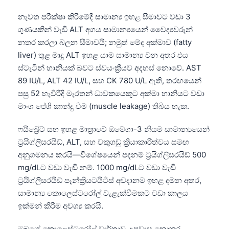
නැවත පරීක්ෂා කිරීමේදී සාමාන්‍ය ඉහළ සීමාවට වඩා 3
ගුණයකින් වැඩි ALT අගය සාමාන්‍යයෙන් වෛද්‍යවරුන්
නතර කරලා බලන සීමාවයි; නමුත් මේද අක්මාව (fatty
liver) තුළ මෘදු ALT ඉහළ යාම සාමාන්‍ය වන අතර එය
ස්ටැටින් හානියක් බවට ස්වයංක්‍රීයව අදහස් නොවේ. AST
89 IU/L, ALT 42 IU/L, සහ CK 780 U/L ඇති, තරඟයෙන්
පසු 52 හැවිරිදි මැරතන් ධාවකයෙකුට අක්මා හානියට වඩා
මාංශ පේශි කාන්දු වීම (muscle leakage) තිබිය හැක.
ෆයිබ්‍රේට් සහ ඉහළ මාත්‍රාවේ ඔමේගා-3 නියම සාමාන්‍යයෙන්
ට්‍රයිග්ලිසරයිඩ්, ALT, සහ වකුගඩු ක්‍රියාකාරිත්වය සමඟ
අනුගමනය කරයි—විශේෂයෙන් පදනම් ට්‍රයිග්ලිසරයිඩ් 500
mg/dLට වඩා වැඩි නම්. 1000 mg/dLට වඩා වැඩි
ට්‍රයිග්ලිසරයිඩ් පෑන්ක්‍රියටයිටිස් අවදානම ඉහළ දමන අතර,
සාමාන්‍ය කොලෙස්ටරෝල් වැළැක්වීමකට වඩා කාලය
ඉක්මන් කිරීම අවශ්‍ය කරයි.
ඔබගේ කොලෙස්ටරෝල් වාර්තාව උපවාස නොකර