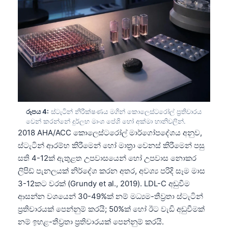
රූපය 4:
ස්ටැටින් නිරීක්ෂණය මගින් කොලෙස්ටරෝල් ප්‍රතිචාරය
වෙන් කරන්නේ දුර්ලභ මාංශ පේශි හෝ අක්මා හානිවලින්.
2018 AHA/ACC කොලෙස්ටරෝල් මාර්ගෝපදේශය අනුව,
ස්ටැටින් ආරම්භ කිරීමෙන් හෝ මාත්‍රා වෙනස් කිරීමෙන් පසු
සති 4-12ක් ඇතුළත උපවාසයෙන් හෝ උපවාස නොකර
ලිපිඩ් පැනලයක් නිර්දේශ කරන අතර, අවශ්‍ය පරිදි සෑම මාස
3-12කට වරක් (Grundy et al., 2019). LDL-C අඩුවීම
ආසන්න වශයෙන් 30-49%ක් නම් මධ්‍යම-තීව්‍රතා ස්ටැටින්
ප්‍රතිචාරයක් පෙන්නුම් කරයි; 50%ක් හෝ ඊට වැඩි අඩුවීමක්
නම් ඉහළ-තීව්‍රතා ප්‍රතිචාරයක් පෙන්නුම් කරයි.