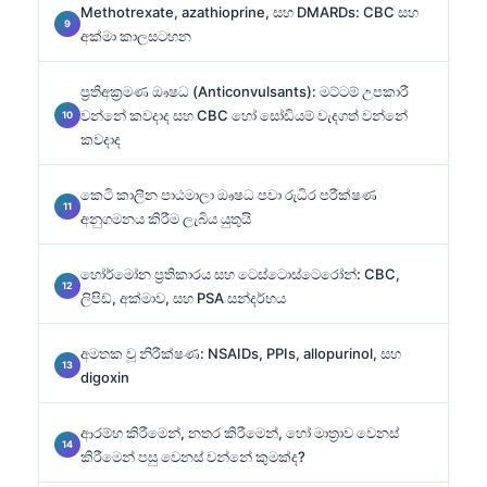
Methotrexate, azathioprine, සහ DMARDs: CBC සහ
අක්මා කාලසටහන
ප්‍රතිඅක්‍රමණ ඖෂධ (Anticonvulsants): මට්ටම් උපකාරී
වන්නේ කවදාද සහ CBC හෝ සෝඩියම් වැදගත් වන්නේ
කවදාද
කෙටි කාලීන පාඨමාලා ඖෂධ පවා රුධිර පරීක්ෂණ
අනුගමනය කිරීම ලැබිය යුතුයි
හෝර්මෝන ප්‍රතිකාරය සහ ටෙස්ටොස්ටෙරෝන්: CBC,
ලිපිඩ්, අක්මාව, සහ PSA සන්දර්භය
අමතක වූ නිරීක්ෂණ: NSAIDs, PPIs, allopurinol, සහ
digoxin
ආරම්භ කිරීමෙන්, නතර කිරීමෙන්, හෝ මාත්‍රාව වෙනස්
කිරීමෙන් පසු වෙනස් වන්නේ කුමක්ද?