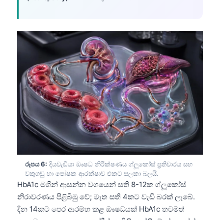
తెలుగు
मराठी
اردو
বাংলা
Shqip
Magyar
Slovenščina
한국어
Polski
Lietuvių kalba
රූපය 6:
දියවැඩියා ඖෂධ නිරීක්ෂණය ග්ලූකෝස් ප්‍රතිචාරය සහ
වකුගඩු හා පෝෂක ආරක්ෂාව එකට සලකා බලයි.
Русский
HbA1c මගින් ආසන්න වශයෙන් සති 8-12ක ග්ලූකෝස්
ქართული
නිරාවරණය පිළිබිඹු වේ; මෑත සති 4කට වැඩි බරක් ලැබේ.
දින 14කට පෙර ආරම්භ කළ ඖෂධයක් HbA1c තවමත්
Čeština