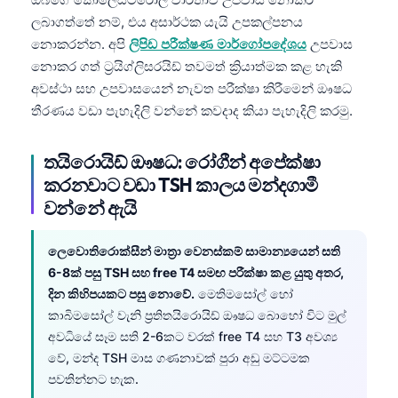
ලබාගත්තේ නම්, එය අසාර්ථක යැයි උපකල්පනය
නොකරන්න. අපි
ලිපිඩ පරීක්ෂණ මාර්ගෝපදේශය
උපවාස
නොකර ගත් ට්‍රයිග්ලිසරයිඩ් තවමත් ක්‍රියාත්මක කළ හැකි
අවස්ථා සහ උපවාසයෙන් නැවත පරීක්ෂා කිරීමෙන් ඖෂධ
තීරණය වඩා පැහැදිලි වන්නේ කවදාද කියා පැහැදිලි කරමු.
තයිරොයිඩ් ඖෂධ: රෝගීන් අපේක්ෂා
කරනවාට වඩා TSH කාලය මන්දගාමී
වන්නේ ඇයි
ලෙවොතිරොක්සීන් මාත්‍රා වෙනස්කම් සාමාන්‍යයෙන් සති
6-8ක් පසු TSH සහ free T4 සමඟ පරීක්ෂා කළ යුතු අතර,
දින කිහිපයකට පසු නොවේ.
මෙතිමසෝල් හෝ
කාබිමසෝල් වැනි ප්‍රතිතයිරොයිඩ් ඖෂධ බොහෝ විට මුල්
අවධියේ සෑම සති 2-6කට වරක් free T4 සහ T3 අවශ්‍ය
Norsk bokmål
වේ, මන්ද TSH මාස ගණනාවක් පුරා අඩු මට්ටමක
පවතින්නට හැක.
Ślōnskŏ gŏdka