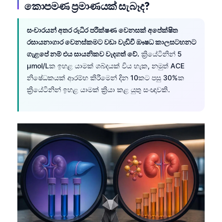
කොපමණ ප්‍රමාණයක් සැබෑද?
සංචාරයන් අතර රුධිර පරීක්ෂණ වෙනසක් අපේක්ෂිත
රසායනාගාර වෙනස්කමට වඩා වැඩිවී ඖෂධ කාලසටහනට
ගැළපේ නම් එය සායනිකව වැදගත් වේ.
ක්‍රියේටිනින් 5
µmol/Lක ඉහළ යාමක් ශබ්දයක් විය හැක, නමුත් ACE
නිෂේධකයක් ආරම්භ කිරීමෙන් දින 10කට පසු 30%ක
ක්‍රියේටිනින් ඉහළ යාමක් ක්‍රියා කළ යුතු සංඥාවකි.