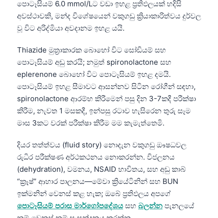
පොටෑසියම් 6.0 mmol/Lට වඩා ඉහළ ප්‍රතිඵලයක් හදිසි
අවස්ථාවකි, මන්ද විශේෂයෙන් වකුගඩු ක්‍රියාකාරිත්වය දුර්වල
වූ විට අරිද්මියා අවදානම ඉහළ යයි.
Thiazide මුත්‍රාකාරක බොහෝ විට සෝඩියම් සහ
පොටෑසියම් අඩු කරයි; නමුත් spironolactone සහ
eplerenone බොහෝ විට පොටෑසියම් ඉහළ දමයි.
පොටෑසියම් ඉහළ සීමාවට ආසන්නව සිටින රෝගීන් සඳහා,
spironolactone ආරම්භ කිරීමෙන් පසු දින 3-7කදී පරීක්ෂා
කිරීම, නැවත 1 මසකදී, ඉන්පසු රටාව හැසිරෙන තුරු සෑම
මාස 3කට වරක් පරීක්ෂා කිරීම මම කැමැත්තෙමි.
දියර තත්ත්වය (fluid story) නොදැන වකුගඩු ඖෂධවල
රුධිර පරීක්ෂණ අර්ථකථනය නොකරන්න. විජලනය
(dehydration), වමනය, NSAID භාවිතය, සහ අඩු කාබ්
“ක්‍රෑෂ්” ආහාර පාලනය—මේවා ක්‍රියේටිනින් සහ BUN
ඉක්මනින් වෙනස් කළ හැක; ඔබේ ප්‍රතිඵලය අපගේ
පොටෑසියම් පරාස මාර්ගෝපදේශය
සහ
බලන්න
පැනලයේ
නම් වෙනස් නම් සංසන්දනය කරන්න.