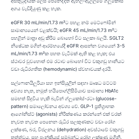
අසතුටුදායක ලෙස පෙනෙද්දීත් ඇඟිලි-ඇල්ලීමේ ග්ලූකෝස්
日本語
අගය වැඩිදියුණු කළ හැක.
Eesti
eGFR 30 mL/min/1.73 m²ට පහළ නම් මෙට්ෆෝමින්
Azərbaycan dili
සාමාන්‍යයෙන් වළක්වයි; eGFR 45 mL/min/1.73 m²ට
Bosanski
පහළින් මාත්‍රා අඩු කිරීම බොහෝ විට සලකා බලයි. SGLT2
Svenska
නිෂේධක මගින් ආරම්භයේදී eGFR ආසන්න වශයෙන් 3-5
mL/min/1.73 m²ක පහත වැටීමක් ඇති කළ හැක; එය
Српски језик
ස්ථාවර වුවහොත් එම රටාව බොහෝ විට වකුගඩු හානියට
Íslenska
වඩා රුධිරගතික (hemodynamic) ස්වභාවයක් දරයි.
Հայերեն
සල්ෆොනයිලුරියා සහ ඉන්සියුලින් සඳහා ඖෂධ මට්ටම්
Bahasa Indonesia
අවශ්‍ය නැත, නමුත් හයිපොග්ලිසීමියාව සාමාන්‍ය HbA1c
हिन्दी
සමඟත් සිදුවිය හැකි බැවින් ග්ලූකෝස්-රටා (glucose-
Nederlands
pattern) සමාලෝචනය අවශ්‍ය වේ. GLP-1 ප්‍රතිග්‍රාහක
ආගෝනිස්ට් (agonists) නිරීක්ෂණය කරන්නේ එක් වරක්
Dansk
නැවත නැවත පෙනෙන රුධිර සලකුණකට වඩා රෝග
Български
ලක්ෂණ, බර, විජලනය (dehydration) අවස්ථාවේ වකුගඩු
فارسی
තත්ත්වය, සහ පෑන්ක්‍රියස් සම්බන්ධ රෝග ලක්ෂණ මගිනි.