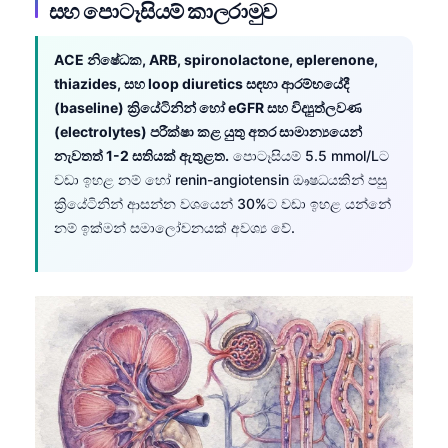
සහ පොටෑසියම් කාලරාමුව
ACE නිෂේධක, ARB, spironolactone, eplerenone,
thiazides, සහ loop diuretics සඳහා ආරම්භයේදී
(baseline) ක්‍රියේටිනින් හෝ eGFR සහ විද්‍යුත්ලවණ
(electrolytes) පරීක්ෂා කළ යුතු අතර සාමාන්‍යයෙන්
නැවතත් 1-2 සතියක් ඇතුළත.
පොටෑසියම් 5.5 mmol/Lට
වඩා ඉහළ නම් හෝ renin-angiotensin ඖෂධයකින් පසු
ක්‍රියේටිනින් ආසන්න වශයෙන් 30%ට වඩා ඉහළ යන්නේ
නම් ඉක්මන් සමාලෝචනයක් අවශ්‍ය වේ.