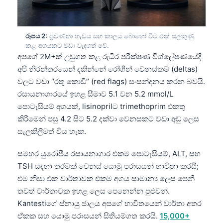
රූපය 2:
ප්‍රවණතා හැඩය සහ කාලය බොහෝ විට එක් සලකුණු
කළ අගයකට වඩා වැදගත් වේ.
අපගේ 2M+ක් උඩුගත කළ රුධිර පරීක්ෂණ විශ්ලේෂණයේදී
අපි නිරන්තරයෙන් දකින්නේ රෝගීන් වෙනස්කම් (deltas)
වලට වඩා “රතු කොඩි” (red flags) සංසන්දනය කරන බවයි.
රසායනාගාරයේ ඉහළ සීමාව 5.1 වන 5.2 mmol/L
පොටෑසියම් අගයක්, lisinoprilට trimethoprim එකතු
කිරීමෙන් පසු 4.2 සිට 5.2 දක්වා වෙනසකට වඩා අඩු ලෙස
සැලකිලිමත් විය හැක.
සමහර යුරෝපීය රසායනාගාර එකම පොටෑසියම්, ALT, සහ
TSH සඳහා තරමක් වෙනස් යොමු පරාසයන් භාවිතා කරයි;
එම නිසා එක වාර්තාවක එකම අගය සාමාන්‍ය ලෙස පෙනී
තවත් වාර්තාවක ඉහළ ලෙස පෙනෙන්න පුළුවන්.
Kantestiගේ ස්නායු ජාලය අපගේ භාවිතයෙන් වාර්තා අතර
ඒකක සහ යොමු පරාසයන් සිතියම්ගත කරයි.
15,000+