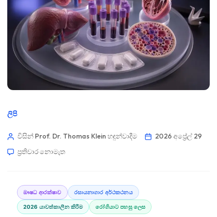
ලිපි
විසින් Prof. Dr. Thomas Klein
හඳුන්වාදීම
2026 අප්‍රේල් 29
ප්‍රතිචාර නොමැත
ඖෂධ ආරක්ෂාව
රසායනාගාර අර්ථකථනය
2026 යාවත්කාලීන කිරීම
රෝගියාට පහසු ලෙස