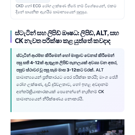
CKD හෝ ECG රෝග ලක්ෂණ තිබේ නම් විශේෂයෙන්, එකම
දිනේ සායනික ඇගයීම සාමාන්‍යයෙන් සුදුසුය.
ස්ටැටින් සහ ලිපිඩ් ඖෂධ: ලිපිඩ්, ALT, සහ
CK නැවත පරීක්ෂා කළ යුත්තේ කවදාද
ස්ටැටින් ආරම්භ කිරීමෙන් හෝ මාත්‍රාව වෙනස් කිරීමෙන්
පසු සති 4-12ක් ඇතුළත ලිපිඩ් පැනලයක් අවශ්‍ය වන අතර,
පසුව ස්ථාවර වූ පසු සෑම මාස 3-12කට වරක්.
ALT
සාමාන්‍යයෙන් ප්‍රතිකාරයට පෙර පරීක්ෂා කරයි; මාංශ පේශි
රෝග ලක්ෂණ, දැඩි දුර්වලතාව, හෝ ඉහළ අවදානම්
අන්තර්ක්‍රියාකාරකයක් පෙනෙන්නේ නැතිනම් CK
සාමාන්‍යයෙන් නිරීක්ෂණය නොකරයි.