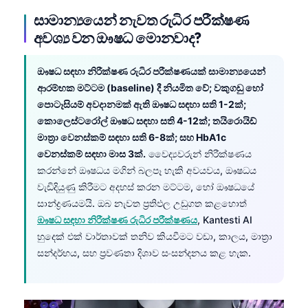
සාමාන්‍යයෙන් නැවත රුධිර පරීක්ෂණ
අවශ්‍ය වන ඖෂධ මොනවාද?
ඖෂධ සඳහා නිරීක්ෂණ රුධිර පරීක්ෂණයක් සාමාන්‍යයෙන්
ආරම්භක මට්ටම (baseline) දී නියමිත වේ; වකුගඩු හෝ
පොටෑසියම් අවදානමක් ඇති ඖෂධ සඳහා සති 1-2ක්;
කොලෙස්ටරෝල් ඖෂධ සඳහා සති 4-12ක්; තයිරොයිඩ්
මාත්‍රා වෙනස්කම් සඳහා සති 6-8ක්; සහ HbA1c
වෙනස්කම් සඳහා මාස 3ක්.
වෛද්‍යවරුන් නිරීක්ෂණය
කරන්නේ ඖෂධය මගින් බලපෑ හැකි අවයවය, ඖෂධය
වැඩිදියුණු කිරීමට අදහස් කරන මට්ටම, හෝ ඖෂධයේ
සාන්ද්‍රණයමයි. ඔබ නැවත ප්‍රතිඵල උඩුගත කළහොත්
ඖෂධ සඳහා නිරීක්ෂණ රුධිර පරීක්ෂණය
, Kantesti AI
හුදෙක් එක් වාර්තාවක් තනිව කියවීමට වඩා, කාලය, මාත්‍රා
සන්දර්භය, සහ ප්‍රවණතා දිශාව සංසන්දනය කළ හැක.