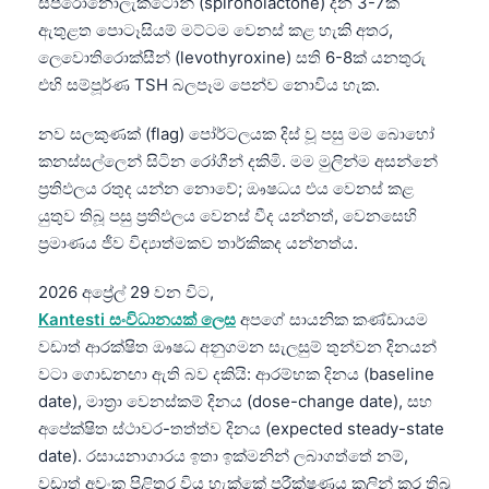
ස්පිරෝනොලැක්ටෝන් (spironolactone) දින 3-7ක්
ඇතුළත පොටෑසියම් මට්ටම වෙනස් කළ හැකි අතර,
ලෙවොතිරොක්සීන් (levothyroxine) සති 6-8ක් යනතුරු
එහි සම්පූර්ණ TSH බලපෑම පෙන්ව නොවිය හැක.
නව සලකුණක් (flag) පෝර්ටලයක දිස් වූ පසු මම බොහෝ
කනස්සල්ලෙන් සිටින රෝගීන් දකිමි. මම මුලින්ම අසන්නේ
ප්‍රතිඵලය රතුද යන්න නොවේ; ඖෂධය එය වෙනස් කළ
යුතුව තිබූ පසු ප්‍රතිඵලය වෙනස් වීද යන්නත්, වෙනසෙහි
ප්‍රමාණය ජීව විද්‍යාත්මකව තාර්කිකද යන්නත්ය.
2026 අප්‍රේල් 29 වන විට,
Kantesti සංවිධානයක් ලෙස
අපගේ සායනික කණ්ඩායම
වඩාත් ආරක්ෂිත ඖෂධ අනුගමන සැලසුම් තුන්වන දිනයන්
වටා ගොඩනඟා ඇති බව දකියි: ආරම්භක දිනය (baseline
date), මාත්‍රා වෙනස්කම් දිනය (dose-change date), සහ
අපේක්ෂිත ස්ථාවර-තත්ත්ව දිනය (expected steady-state
date). රසායනාගාරය ඉතා ඉක්මනින් ලබාගත්තේ නම්,
වඩාත් අවංක පිළිතුර විය හැක්කේ පරීක්ෂණය කලින් කර තිබූ