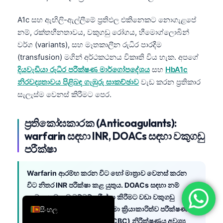
简体中文
A1c සහ ඇඟිලි-ඇල්ලීමේ ප්‍රතිඵල එකිනෙකට නොගැළපේ
Română
නම්, රක්තහීනතාවය, වකුගඩු රෝගය, හීමොග්ලොබින්
වර්ග (variants), සහ මෑතකාලීන රුධිර පාරදීම
Türkçe
(transfusion) මගින් අර්ථකථනය විකෘති විය හැක. අපගේ
Ελληνικά
දියවැඩියා රුධිර පරීක්ෂණ මාර්ගෝපදේශය
සහ
HbA1c
Português
නිරවද්‍යතාවය පිළිබඳ ගැඹුරු සාකච්ඡාව
වැඩ කරන ප්‍රතිකාර
සැලැස්ම වෙනස් කිරීමට පෙර.
Español
Italiano
ප්‍රතිකෝඝකාරක (Anticoagulants):
עִבְרִית
warfarin සඳහා INR, DOACs සඳහා වකුගඩු
Français
පරීක්ෂා
العربية
Warfarin ආරම්භ කරන විට හෝ මාත්‍රාව වෙනස් කරන
Deutsch
විට නිතර INR පරීක්ෂා කළ යුතුය. DOACs සඳහා නම්
English
සාමාන්‍ය ඖෂධ මට්ටම් පරීක්ෂා කිරීමට වඩා වකුගඩු
ක්‍රියාකාරිත්ව පරීක්ෂණය, අක්මා ක්‍රියාකාරිත්ව පරීක්ෂණය,
සිංහල
සහ සම්පූර්ණ රුධිර ගණනය (CBC) නිරීක්ෂණය අවශ්‍ය