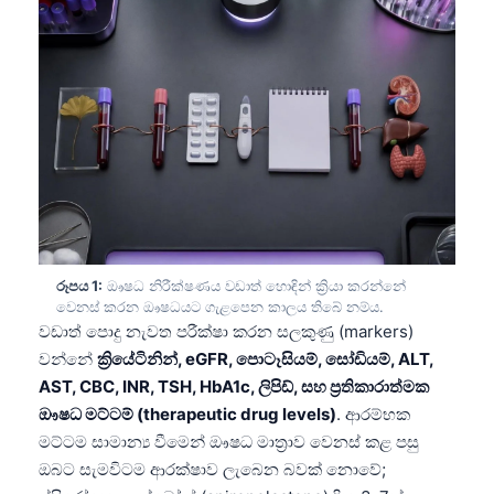
රූපය 1:
ඖෂධ නිරීක්ෂණය වඩාත් හොඳින් ක්‍රියා කරන්නේ
වෙනස් කරන ඖෂධයට ගැළපෙන කාලය තිබේ නම්ය.
වඩාත් පොදු නැවත පරීක්ෂා කරන සලකුණු (markers)
වන්නේ
ක්‍රියේටිනින්, eGFR, පොටෑසියම්, සෝඩියම්, ALT,
AST, CBC, INR, TSH, HbA1c, ලිපිඩ්, සහ ප්‍රතිකාරාත්මක
ඖෂධ මට්ටම් (therapeutic drug levels)
. ආරම්භක
මට්ටම සාමාන්‍ය වීමෙන් ඖෂධ මාත්‍රාව වෙනස් කළ පසු
ඔබට සැමවිටම ආරක්ෂාව ලැබෙන බවක් නොවේ;