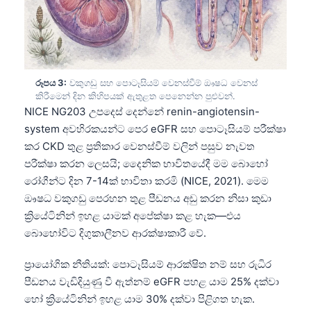
රූපය 3:
වකුගඩු සහ පොටෑසියම් වෙනස්වීම් ඖෂධ වෙනස්
කිරීමෙන් දින කිහිපයක් ඇතුළත පෙනෙන්න පුළුවන්.
NICE NG203 උපදෙස් දෙන්නේ renin-angiotensin-
system අවහිරකයන්ට පෙර eGFR සහ පොටෑසියම් පරීක්ෂා
කර CKD තුළ ප්‍රතිකාර වෙනස්වීම් වලින් පසුව නැවත
පරීක්ෂා කරන ලෙසයි; දෛනික භාවිතයේදී මම බොහෝ
රෝගීන්ට දින 7-14ක් භාවිතා කරමි (NICE, 2021). මෙම
ඖෂධ වකුගඩු පෙරහන තුළ පීඩනය අඩු කරන නිසා කුඩා
ක්‍රියේටිනින් ඉහළ යාමක් අපේක්ෂා කළ හැක—එය
බොහෝවිට දිගුකාලීනව ආරක්ෂාකාරී වේ.
ප්‍රායෝගික නීතියක්: පොටෑසියම් ආරක්ෂිත නම් සහ රුධිර
පීඩනය වැඩිදියුණු වී ඇත්නම් eGFR පහළ යාම 25% දක්වා
හෝ ක්‍රියේටිනින් ඉහළ යාම 30% දක්වා පිළිගත හැක.