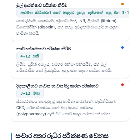
මුල් ආරක්ෂාව පරීක්ෂා කිරීම
ආරම්භ කිරීමෙන් හෝ මාත්‍රාව ඉහළ දැමීමෙන් පසු දින 3-14
පොටෑසියම්, සෝඩියම්, ක්‍රියේටිනින්, INR, ලිතියම් (lithium),
ඩිගොක්සින් (digoxin), සහ ඉහළ අවදානම් සංයෝජන සඳහා
භාවිතා කරයි.
කාර්යක්ෂමතාව පරීක්ෂා කිරීම
4-12 සති
ලිපිඩ්, යූරික් අම්ලය, සමහර අක්මා එන්සයිම, සහ මුල්
තයිරොයිඩ් හෝ දියවැඩියා අනුගමන සඳහා භාවිතා කරයි.
දිගුකාලීනව නැවත නැවත සිදු කරන පරීක්ෂාව
3-12 මාස
ස්ථාවරත්වය තහවුරු වූ පසු භාවිතා කරන්නේ; වැඩිහිටියන්,
CKD, ගර්භණීභාවය, හෝ බහු ඖෂධ භාවිතය
(polypharmacy) ඇති විට කෙටි කාල පරතරයන් සමඟ.
සංචාර අතර රුධිර පරීක්ෂණ වෙනස