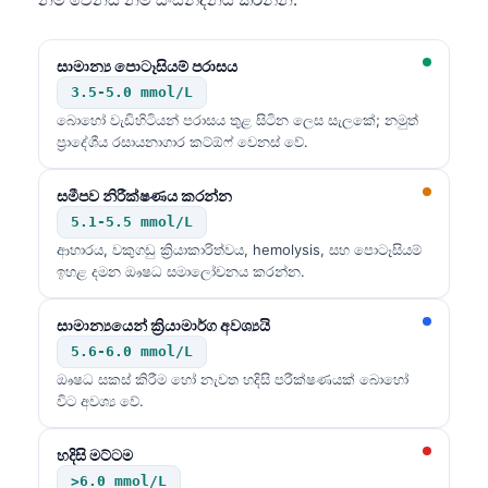
සාමාන්‍ය පොටෑසියම් පරාසය
3.5-5.0 mmol/L
බොහෝ වැඩිහිටියන් පරාසය තුළ සිටින ලෙස සැලකේ; නමුත්
ප්‍රාදේශීය රසායනාගාර කට්ඕෆ් වෙනස් වේ.
සමීපව නිරීක්ෂණය කරන්න
5.1-5.5 mmol/L
ආහාරය, වකුගඩු ක්‍රියාකාරිත්වය, hemolysis, සහ පොටෑසියම්
ඉහළ දමන ඖෂධ සමාලෝචනය කරන්න.
සාමාන්‍යයෙන් ක්‍රියාමාර්ග අවශ්‍යයි
5.6-6.0 mmol/L
ඖෂධ සකස් කිරීම හෝ නැවත හදිසි පරීක්ෂණයක් බොහෝ
විට අවශ්‍ය වේ.
හදිසි මට්ටම
>6.0 mmol/L