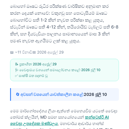
බොහෝ ඖෂධ රුධිර පරීක්ෂණ වාර්ෂිකව අනුමාන කර
කරන දෙයක් නොවේ: වකුගඩු සහ පොටෑසියම් ඖෂධ
බොහෝවිට සති 1-2 කින් නැවත පරීක්ෂා කළ යුතුය,
ස්ටැටින් ඖෂධ සති 4-12 කින්, තයිරොයිඩ් ටැබ්ලට් සති 6-8
කින්, සහ දියවැඩියා පාලනය සාමාන්‍යයෙන් මාස 3 කින්
පමණ නැවත ඇගයීමට ලක් කළ යුතුය.
📖 ~11 විනාඩි
📅
2026 අප්‍රේල් 29
📝 ප්‍රකාශිත:
2026 අප්‍රේල් 29
🩺 වෛද්‍යමය වශයෙන් සමාලෝචනය කළේ:
2026 ජූලි 10
✅ සාක්ෂි මත පදනම් වූ
🔄 අවසන් වශයෙන් යාවත්කාලීන කළේ:
2026 ජූලි 10
මෙම මාර්ගෝපදේශය ලියා ඇත්තේ මෙහෙයවීම යටතේ
වෛද්‍ය
තෝමස් ක්ලයින්, MD
සමඟ සහයෝගයෙන්
කන්ටෙස්ටි AI
වෛද්‍ය උපදේශක මණ්ඩලය
, මහාචාර්ය ආචාර්ය හාන්ස්