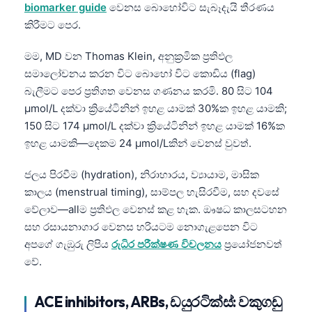
biomarker guide
වෙනස බොහෝවිට සැබෑදැයි තීරණය
කිරීමට පෙර.
මම, MD වන Thomas Klein, අනුක්‍රමික ප්‍රතිඵල
සමාලෝචනය කරන විට බොහෝ විට කොඩිය (flag)
බැලීමට පෙර ප්‍රතිශත වෙනස ගණනය කරමි. 80 සිට 104
µmol/L දක්වා ක්‍රියේටිනින් ඉහළ යාමක් 30%ක ඉහළ යාමකි;
150 සිට 174 µmol/L දක්වා ක්‍රියේටිනින් ඉහළ යාමක් 16%ක
ඉහළ යාමකි—දෙකම 24 µmol/Lකින් වෙනස් වුවත්.
ජලය පිරවීම (hydration), නිරාහාරය, ව්‍යායාම, මාසික
කාලය (menstrual timing), සාම්පල හැසිරවීම, සහ දවසේ
වේලාව—allම ප්‍රතිඵල වෙනස් කළ හැක. ඖෂධ කාලසටහන
සහ රසායනාගාර වෙනස හරියටම නොගැළපෙන විට
අපගේ ගැඹුරු ලිපිය
රුධිර පරීක්ෂණ විචලනය
ප්‍රයෝජනවත්
වේ.
ACE inhibitors, ARBs, ඩයුරටික්ස්: වකුගඩු