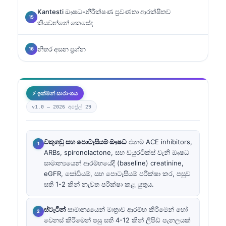
Kantesti ඖෂධ-නිරීක්ෂණ ප්‍රවණතා ආරක්ෂිතව
කියවන්නේ කෙසේද
නිතර අසන ප්‍රශ්න
⚡ ඉක්මන් සාරාංශය
v1.0 —
2026 අප්‍රේල් 29
වකුගඩු සහ පොටෑසියම් ඖෂධ
එනම් ACE inhibitors,
ARBs, spironolactone, සහ ඩයුරටික්ස් වැනි ඖෂධ
සාමාන්‍යයෙන් ආරම්භයේදී (baseline) creatinine,
eGFR, සෝඩියම්, සහ පොටෑසියම් පරීක්ෂා කර, පසුව
සති 1-2 කින් නැවත පරීක්ෂා කළ යුතුය.
ස්ටැටින්
සාමාන්‍යයෙන් මාත්‍රාව ආරම්භ කිරීමෙන් හෝ
වෙනස් කිරීමෙන් පසු සති 4-12 කින් ලිපිඩ් පැනලයක්