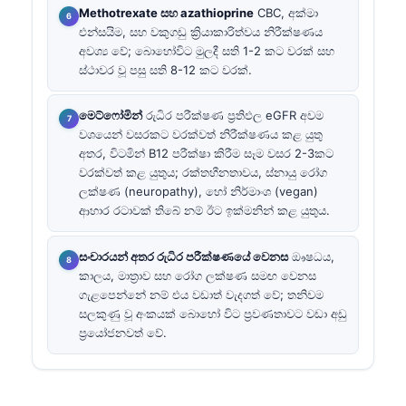
Methotrexate සහ azathioprine
CBC, අක්මා
එන්සයිම, සහ වකුගඩු ක්‍රියාකාරිත්වය නිරීක්ෂණය
අවශ්‍ය වේ; බොහෝවිට මුලදී සති 1-2 කට වරක් සහ
ස්ථාවර වූ පසු සති 8-12 කට වරක්.
මෙට්ෆෝමින්
රුධිර පරීක්ෂණ ප්‍රතිඵල eGFR අවම
වශයෙන් වසරකට වරක්වත් නිරීක්ෂණය කළ යුතු
අතර, විටමින් B12 පරීක්ෂා කිරීම සෑම වසර 2-3කට
වරක්වත් කළ යුතුය; රක්තහීනතාවය, ස්නායු රෝග
ලක්ෂණ (neuropathy), හෝ නිර්මාංශ (vegan)
ආහාර රටාවක් තිබේ නම් ඊට ඉක්මනින් කළ යුතුය.
සංචාරයන් අතර රුධිර පරීක්ෂණයේ වෙනස
ඖෂධය,
කාලය, මාත්‍රාව සහ රෝග ලක්ෂණ සමඟ වෙනස
ගැළපෙන්නේ නම් එය වඩාත් වැදගත් වේ; තනිවම
සලකුණු වූ අංකයක් බොහෝ විට ප්‍රවණතාවට වඩා අඩු
ප්‍රයෝජනවත් වේ.