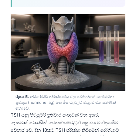
Frysk
Esperanto
Беларуская мова
Татар теле
Кыргызча
ئۇيغۇرچە
Cebuano
Basa Jawa
ພາສາລາວ
Монгол
රූපය 5:
තයිරොයිඩ් නිරීක්ෂණය රඳා පවතින්නේ හෝමෝන
ප්‍රමාදය (hormone lag) මත මිස ටැබ්ලට් මාත්‍රාව මත පමණක්
Afrikaans
නොවේ.
TSH යනු පිටියුටරි ප්‍රතිචාර සංඥාවක් වන අතර,
العربية المغربية
ලෙවොතිරොක්සීන් වෙනස්කම්වලින් පසු එය මන්දගාමීව
Occitan
වෙනස් වේ. දින 10කට TSH පරීක්ෂා කිරීමෙන් රෝගියාට