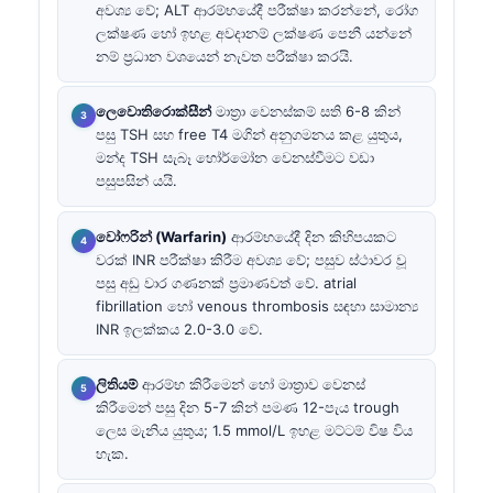
අවශ්‍ය වේ; ALT ආරම්භයේදී පරීක්ෂා කරන්නේ, රෝග
ලක්ෂණ හෝ ඉහළ අවදානම් ලක්ෂණ පෙනී යන්නේ
නම් ප්‍රධාන වශයෙන් නැවත පරීක්ෂා කරයි.
ලෙවොතිරොක්සීන්
මාත්‍රා වෙනස්කම් සති 6-8 කින්
පසු TSH සහ free T4 මගින් අනුගමනය කළ යුතුය,
මන්ද TSH සැබෑ හෝර්මෝන වෙනස්වීමට වඩා
පසුපසින් යයි.
වෝෆරින් (Warfarin)
ආරම්භයේදී දින කිහිපයකට
වරක් INR පරීක්ෂා කිරීම අවශ්‍ය වේ; පසුව ස්ථාවර වූ
පසු අඩු වාර ගණනක් ප්‍රමාණවත් වේ. atrial
fibrillation හෝ venous thrombosis සඳහා සාමාන්‍ය
INR ඉලක්කය 2.0-3.0 වේ.
ලිතියම්
ආරම්භ කිරීමෙන් හෝ මාත්‍රාව වෙනස්
කිරීමෙන් පසු දින 5-7 කින් පමණ 12-පැය trough
ලෙස මැනිය යුතුය; 1.5 mmol/L ඉහළ මට්ටම් විෂ විය
හැක.