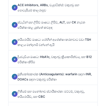
ACE inhibitors, ARBs, ඩයුරටික්ස්: වකුගඩු සහ
පොටෑසියම් කාලරාමුව
ස්ටැටින් සහ ලිපිඩ් ඖෂධ: ලිපිඩ්, ALT, සහ CK නැවත
පරීක්ෂා කළ යුත්තේ කවදාද
තයිරොයිඩ් ඖෂධ: රෝගීන් අපේක්ෂා කරනවාට වඩා TSH
කාලය මන්දගාමී වන්නේ ඇයි
දියවැඩියා ඖෂධ: HbA1c, වකුගඩු ක්‍රියාකාරිත්වය, සහ B12
පරීක්ෂා කිරීම
ප්‍රතිකෝඝකාරක (Anticoagulants): warfarin සඳහා INR,
DOACs සඳහා වකුගඩු පරීක්ෂා
ලිතියම් සහ මනෝභාව ස්ථායීකාරක: මට්ටම්, වකුගඩු,
තයිරොයිඩ්, සහ CBC