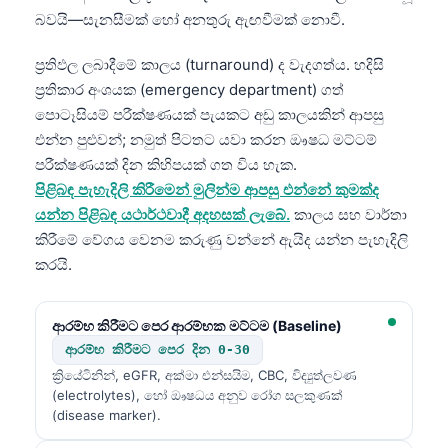
බවයි—සැනසීමක් හෝ අනතුරු ඇඟවීමක් නොවී.
ප්‍රතිඵල ලබාදීමේ කාලය (turnaround) ද වැදගත්ය. හදිසි
ප්‍රතිකාර අංශයක (emergency department) ගත්
පොටෑසියම් පරීක්ෂණයක් පැයකට අඩු කාලයකින් ආපසු
එන්න පුළුවන්; නමුත් පිටතට යවා කරන ඖෂධ මට්ටම්
පරීක්ෂණයක් දින කිහිපයක් ගත විය හැක.
පිළිබඳ පැහැදිලි කිරීමෙන් මුලින්ම ආපසු එන්නේ කුමක්ද
යන්න පිළිබඳ යථාර්ථවාදී අදහසක් ලැබේ.
කාලය සහ වාර්තා
කිරීමේ වේගය වෙනම කරුණු වන්නේ ඇයිද යන්න පැහැදිලි
කරයි.
ආරම්භ කිරීමට පෙර ආරම්භක මට්ටම (Baseline)
ආරම්භ කිරීමට පෙර දින 0-30
ක්‍රියේටිනින්, eGFR, අක්මා එන්සයිම, CBC, විද්‍යුත්ලවණ
(electrolytes), හෝ ඖෂධය අනුව රෝග සලකුණක්
(disease marker).