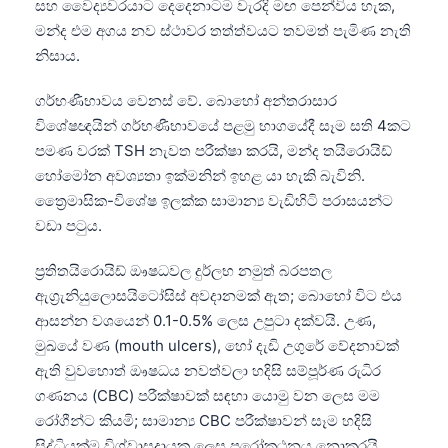
Gàidhlig
සහ වෛද්‍යවරයාට දෙදෙනාටම වැරදි මඟ පෙන්විය හැක,
මන්ද එම අගය නව ස්ථාවර තත්ත්වයට තවමත් පැමිණ නැති
Euskara
නිසාය.
Македонски јазик
ගර්භණීභාවය වෙනස් වේ. බොහෝ අන්තරාසාර
Latviešu valoda
විශේෂඥයින් ගර්භණීභාවයේ පළමු භාගයේදී සෑම සති 4කට
Galego
පමණ වරක් TSH නැවත පරීක්ෂා කරයි, මන්ද තයිරොයිඩ්
অসমীয়া
හෝමෝන අවශ්‍යතා ඉක්මනින් ඉහළ යා හැකි බැවිනි.
سنڌي
ත්‍රෛමාසික-විශේෂ ඉලක්ක සාමාන්‍ය වැඩිහිටි පරාසයන්ට
වඩා පටුය.
پښتو
ප්‍රතිතයිරොයිඩ් ඖෂධවල දුර්ලභ නමුත් බරපතල
ඇග්‍රැනියුලොසයිටෝසිස් අවදානමක් ඇත; බොහෝ විට එය
Slovenčina
ආසන්න වශයෙන් 0.1-0.5% ලෙස උපුටා දක්වයි. උණ,
Hrvatski
මුඛයේ වණ (mouth ulcers), හෝ දැඩි උගුරේ වේදනාවක්
Suomi
ඇති වුවහොත් ඖෂධය නවත්වලා හදිසි සම්පූර්ණ රුධිර
ගණනය (CBC) පරීක්ෂාවක් සඳහා යොමු වන ලෙස මම
Қазақ тілі
රෝගීන්ට කියමි; සාමාන්‍ය CBC පරීක්ෂාවන් සෑම හදිසි
Català
සිද්ධියක්ම විශ්වාසදායක ලෙස පුරෝකථනය නොකරයි.