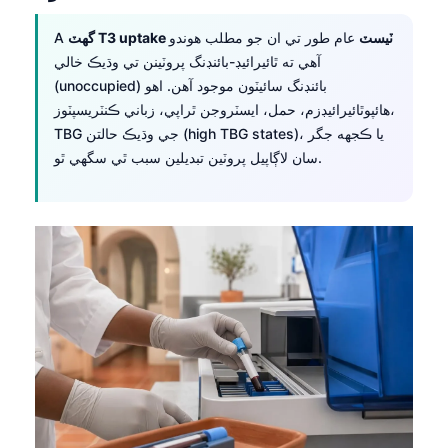
گهٽ T3 uptake ٽيسٽ
عام طور تي ان جو مطلب هوندو
A
آهي ته ٿائيرائيڊ-بائنڊنگ پروٽينن تي وڌيڪ خالي
(unoccupied) بائنڊنگ سائيٽون موجود آهن. اهو
هائپوٿائيرائيڊزم، حمل، ايسٽروجن ٿراپي، زباني ڪنٽريسپٽوز،
TBG جي وڌيڪ حالتن (high TBG states)، يا ڪجهه جگر
سان لاڳاپيل پروٽين تبديلين سبب ٿي سگهي ٿو.