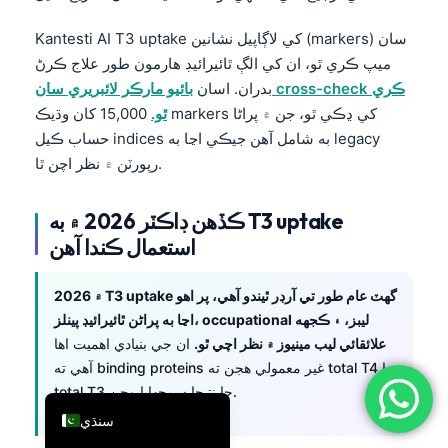
简体中文
Kantesti AI T3 uptake کي لاڳاپيل نشانين (markers) سان
Română
ميپ ڪري ٿو، ان کي الڳ ٿائيرائيڊ هارمون طور علاج ڪرڻ
بدران. اسان
بائيو مارڪر لائبريري سان cross-check ڪري
Türkçe
ٿو.
15,000 کان وڌيڪ markers کي ڍڪي ٿو، جن ۾ پراڻا
Ελληνικά
حساب ڪيل indices به شامل آهن جيڪي اڃا به legacy
Português
رپورٽن ۾ نظر اچن ٿا.
Español
ڪڏهن ڊاڪٽر 2026 ۾ به T3 uptake
Italiano
استعمال ڪندا آهن
עִבְרִית
Français
2026 ۾ T3 uptake گهٽ عام طور تي آرڊر ٿيندو آهي، پر اهو
اڃا به پراڻن ٿائيرائيڊ پينلز، occupational ليبز، ۽ ڪجهه
العربية
علائقائي ليب مينيوز ۾ نظر اچي ٿو.
ان جي بنيادي اهميت اها
Deutsch
آهي ته binding proteins غير معمولي هجن ته total T4 يا
English
total T3 جا نتيجا سمجهايا وڃن.
سنڌي