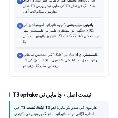
فري T3 مختلف آهي
ڇاڪاڻ⁠تہ اهو اڻبند (unbound)
فعال T3 کي ماپي ٿو؛ ريورس T3 هڪ الڳ غيرفعال
هارمون ميٽابولائٽ آهي.
بائوٽين سپليمينٽس
ڪجهه ٿائيرائيڊ اميونواسَيز کي
بگاڙي سگهي ٿو، تنهنڪري ڪيترائي ڪلينيشين ٻيهر
ٽيسٽ کان 48–72 ڪلاڪ اڳ هاءِ ڊوز بائيوٽين بند ڪن
ٿا.
ڪينٽيسٽي اي آءِ
هڪ ئي “فليگ” کي تشخيص نه بڻائي،
T3 اپٽيڪ کي TSH، فري T4، ڪل T4، دوائن، حمل، ۽
رجحانن سان گڏ پڙهي ٿو.
T3 uptake ٽيسٽ اصل ۾ ڇا ماپي ٿي
T3 هارمون کي سڌو نٿو ماپي؛ اهو
T3 اپٽيڪ ٽيسٽ
جي
اندازو لڳائي ٿو ته ٿائيرائيڊ-بائنڊنگ پروٽينن تي ڪيتري