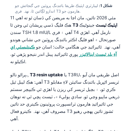
شڪل 1:
ليبارٽري اپٽيڪ طريقا بائنڊنگ پروٽين جي گنجائش جو
اندازو لڳائين ٿا، نه⁠تہ فري T3 هارمون جو.
11 مئي 2026 تائين، مان اڃا به مريضن کي ڏسان ٿو ته اهي
T3 اپٽيڪ ٽيسٽ
جيتوڻيڪ
هڪ فليگ ڏسي پريشان ٿي وڃن ٿا
سندن TSH 1.8 mIU/L آهي ۽ فري T4 نارمل آهي. اهڙي
صورتحال ۾ اهو فليگ اڪثر بائنڊنگ پروٽين جي نشاني هوندو
آهي، نه⁠تہ ٿائيرائيڊ جي هنگامي حالت؛ اسان جو
ڪينٽيسٽي اي
آءِ بلڊ ٽيسٽ اينالائيزر
پوري ٿائيرائيڊ پينل اندر نتيجو پڙهي ٿو،
اڪيلو نه.
يا T3RU، اصل طريقي مان آيو
T3 resin uptake
پراڻو نالو،,
آهي: هڪ ليبل ٿيل T3 ٽريسر اڻڀريل بائنڊنگ سائيٽن لاءِ مقابلو
ڪري ٿو، ۽ بچيل ٽريسر کي ريزن يا اهڙي ئي ڪيپچر سسٽم
ذريعي ماپيو وڃي ٿو. سادي ٻوليءَ ۾، ٽيسٽ پڇي ٿي ته توهان
جي ٿائيرائيڊ هارمون ٽرانسپورٽ پروٽينون ڪيتري حد تائين
مصروف آهن، نه⁠تہ ڪيترو فعال T3 ٽشوز تائين پهچي رهيو
آهي.