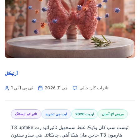
آرٽيڪل
تاثرات کان خالي
مَي 11, 2026
1 ٽي پي 1 ٽي
مريض لاءِ آسان
2026 اپڊيٽ
ليب جي تشريح
ٿائيرائيڊ ٽيسٽنگ
T3 uptake ٽيسٽ سڀ کان وڌيڪ غلط سمجهيل ٿائيرائيڊ رت
جاچن مان هڪ آهي، ڇاڪاڻ⁠تہ هي سڌو سنئون T3 هارمون