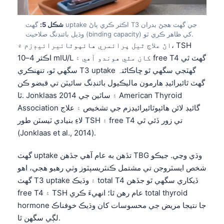
شڪل 5:
گهٽ uptake اڪثر ڪري پاڻ T3 جي گهٽ هجڻ بدران
وڌيل بائنڊنگ صلاحيت (binding capacity) کي ظاهر ڪري ٿو.
اڻ علاج ٿيل پرائمري هائپوٿائيرائيڊزم ۾، TSH
اڪثر 4–10 mIU/L کان مٿي هوندو آهي ۽ free T4 گهٽ ٿي
سگهي ٿو، تنهنڪري T3 uptake گهٽجي سگهي ٿو ڇاڪاڻ⁠تہ
گهٽ ٿائيرائيڊ هارمون ماليڪيول بائنڊنگ سائيٽن تي قبضو ڪن
ٿا. Jonklaas ۽ ساٿين جي 2014 American Thyroid
Association گائيڊ لائن هائپوٿائيرائيڊزم جي تشخيص ۽ علاج
لاءِ بنيادي ٽيسٽن طور TSH ۽ free T4 تي زور ڏئي ٿي
(Jonklaas et al., 2014).
گهٽ uptake تڏهن به عام آهي جڏهن TBG وڌي وڃي. جيڪو
شخص ايسٽروجن تي مشتمل ڪنٽريسپٽوز وٺي رهيو هجي، اهو
گهٽ T3 uptake ۽ وڌيڪ total T4 ڏيکاري سگهي ٿو جڏهن
free T4 ۽ TSH عام رهن ٿا؛ انهيءَ ڪري total thyroid
hormone جا نتيجا مريض جي محسوسات کان وڌيڪ خوفناڪ
لڳي سگهن ٿا.