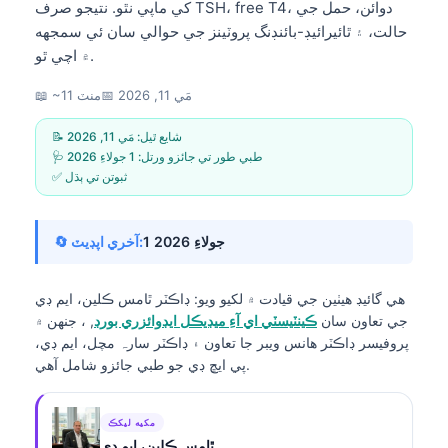
کي ماپي نٿو. نتيجو صرف TSH، free T4، دوائن، حمل جي
حالت، ۽ ٿائيرائيڊ-بائنڊنگ پروٽينز جي حوالي سان ئي سمجهه
۾ اچي ٿو.
مَي 11, 2026
📅
📖 ~11 منٽ
📝 شايع ٿيل:
مَي 11, 2026
🩺 طبي طور تي جائزو ورتل:
1 جولاءِ 2026
✅ ثبوتن تي ٻڌل
1 جولاءِ 2026
🔄 آخري اپڊيٽ:
هي گائيڊ هيٺين جي قيادت ۾ لکيو ويو:
ڊاڪٽر ٿامس ڪلين، ايم ڊي
جي تعاون سان
ڪينٽيسٽي اي آءِ ميڊيڪل ايڊوائزري بورڊ
, ، جنهن ۾
پروفيسر ڊاڪٽر هانس ويبر جا تعاون ۽ ڊاڪٽر سارہ مچل، ايم ڊي،
پي ايڇ ڊي جو طبي جائزو شامل آهي.
مکيه ليکڪ
ٿامس ڪلين، ايم ڊي