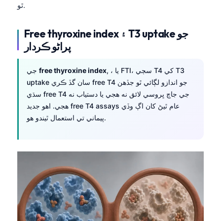
ٿو.
తెలుగు
मराठी
Free thyroxine index ۽ T3 uptake جو
پراڻو ڪردار
اردو
বাংলা
, ، يا FTI، سڄي T4 کي T3
free thyroxine index
جي
Shqip
uptake سان گڏ ڪري free T4 جو اندازو لڳائي ٿو جڏهن
سڌي free T4 جي جاچ ڀروسي لائق نه هجي يا دستياب نه
Magyar
هجي. اهو جديد free T4 assays عام ٿيڻ کان اڳ وڏي
Slovenščina
پيماني تي استعمال ٿيندو هو.
한국어
Polski
Lietuvių kalba
Русский
ქართული
Čeština