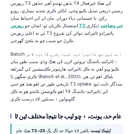
ريورس T3 تڏهن ٺهندو آهي جڏهن T4 کي هڪ غيرفعال
رستي ذريعي تبديل ڪيو وڃي، اڪثر ڪري شديد بيماري، روزو
رکڻ، يا جسماني دٻاءَ دوران. مان ان کي احتياط سان
ريورس T3 جي وضاحت
ڏيکاري
استعمال ڪريان ٿو؛ اسان جو
ٿي ته اعليٰ ريورس T3 پاڻمرادو ٿائيرائيڊ دوائن کي شروع
ڪرڻ جو سبب ڇو نه بڻجڻ گهرجي.
Baloch ۽ ساٿين جي ٿائيرائيڊ ليبارٽري گائيڊ لائن
۾
ٿائرائيڊ
بائنڊنگ-پروٽين اثرن کي هڪ وڏي سبب طور بيان
ڪيو ويو آهي ته ڪل ٿائيرائيڊ هارمونز ڪلينيشين کي گمراهه
ڪري سگهن ٿا (Baloch et al., 2003). بلڪل اهو ئي هن
تاريخي طور تي اهو هنڌ هو جتي T3 uptake مددگار ثابت ٿيو:
اهو ڪوشش ڪندو هو ته ڪل T4 کي ٿائيرائيڊ-بائنڊنگ
گلوبولين ۾ تبديلين لاءِ درست ڪري.
عام حد، يونٽ، ۽ ڇو ليب جا نتيجا مختلف ٿين ٿا
T3 اپٽيڪ ٽيسٽ
بالغن لاءِ حوالا حد لڳ ڀڳ
25–
هڪ عام