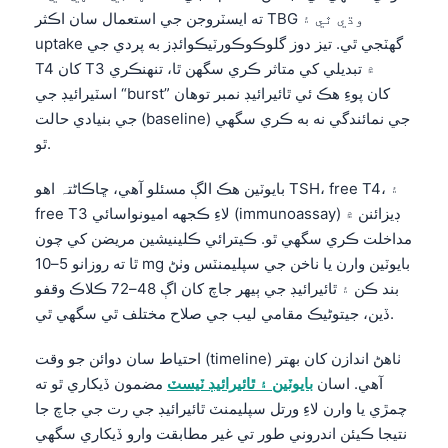
O‘zbekcha
ته ايسٽروجن جي استعمال سان اڪثر TBG وڌي ٿي ۽
uptake گهٽجي ٿي. تيز دوز گلوڪوڪورٽيڪوائڊز به پردي جي
Українська
T4 کان T3 ۾ تبديلي کي متاثر ڪري سگهن ٿا، تنهنڪري
አማርኛ
اسٽيرائيڊ جي “burst” کان پوءِ هڪ ئي ٿائيرائيڊ نمبر توهان
Kiswahili
جي بنيادي حالت (baseline) جي نمائندگي نه به ڪري سگهي
ٿو.
ភាសាខ្មែរ
ဗမာစာ
بايوٽين هڪ الڳ مسئلو آهي، ڇاڪاڻ⁠تہ اهو TSH، free T4، ۽
free T3 لاءِ ڪجهه اميونواسائي (immunoassay) ڊيزائنن ۾
ไทย
مداخلت ڪري سگهي ٿو. ڪيترائي ڪلينيشين مريضن کي چون
Tagalog
ٿا ته روزانو 5–10 mg بايوٽين وارن يا ناخن جي سپليمنٽس وٺڻ
Tiếng Việt
بند ڪن ۽ ٿائيرائيڊ جي ٻيهر جاچ کان اڳ 48–72 ڪلاڪ وقفو
Bahasa Melayu
ڏين، جيتوڻيڪ مقامي ليب جي صلاح مختلف ٿي سگهي ٿي.
മലയാളം
احتياط سان دوائن جو وقت (timeline) ٺاهڻ اندازن کان بهتر
ಕನ್ನಡ
آهي. اسان
بايوٽين ۽ ٿائيرائيڊ ٽيسٽ
مضمون ڏيکاري ٿو ته
چمڙي يا وارن لاءِ ورتل سپليمنٽ ٿائيرائيڊ جي رت جي جاچ جا
ગુજરાતી
نتيجا ڪيئن اندروني طور تي غير مطابقت وارو ڏيکاري سگهي
தமிழ்