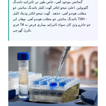
گنجائش موجود آهي، خاص طور تي ٿائيرائيڊ-بائنڊنگ
گلوبولين. اعليٰ نتيجو اڪثر گهٽ کليل بائنڊنگ سائيٽن جو
مطلب هوندو آهي، جڏهن⁠تہ گهٽ نتيجو اڪثر وڌيڪ کليل
بائنڊنگ سائيٽن جو مطلب هوندو آهي. توهان کي TSH ۽
فري T4 جو جائزو وٺڻ کان سواءِ ٿائيرائيڊ بيماري فرض نه
ڪرڻ گهرجي.