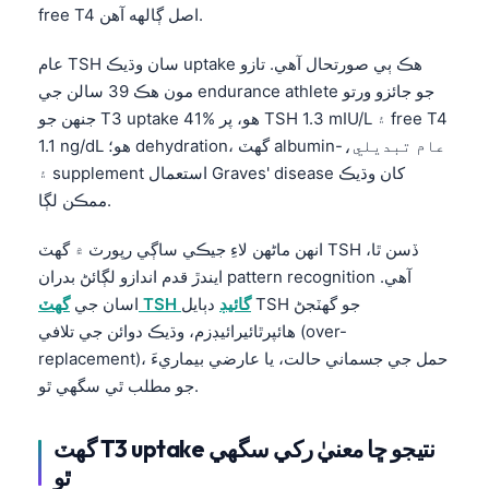
free T4 اصل ڳالهه آهن.
عام TSH سان وڌيڪ uptake هڪ ٻي صورتحال آهي. تازو
مون هڪ 39 سالن جي endurance athlete جو جائزو ورتو
جنهن جو T3 uptake 41% هو، پر TSH 1.3 mIU/L ۽ free T4
1.1 ng/dL هو؛ dehydration، گهٽ albumin-عام تبديلي،
۽ supplement استعمال Graves' disease کان وڌيڪ
ممڪن لڳا.
انهن ماڻهن لاءِ جيڪي ساڳي رپورٽ ۾ گهٽ TSH ڏسن ٿا،
ايندڙ قدم اندازو لڳائڻ بدران pattern recognition آهي.
گهٽ TSH گائيڊ
دٻايل TSH جو گهٽجڻ
اسان جي
هائپرٿائيرائيڊزم، وڌيڪ دوائن جي تلافي (over-
replacement)، حمل جي جسماني حالت، يا عارضي بيماريءَ
جو مطلب ٿي سگهي ٿو.
گهٽ T3 uptake نتيجو ڇا معنيٰ رکي سگهي
ٿو