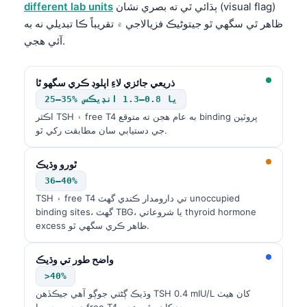
ٻڌائي ٿي ته بصري نشان (visual flag)
different lab units
ظاهر ٿي سگهي ٿو جيتوڻيڪ فزيالاجي ۾ تقريباً ڪا تبديلي نه به
آئي هجي.
ذريعي جائزي لاءِ اپلوڊ ڪري سگهو ٿا
25–35% يا 0.8–1.3 انڊيڪس
اڪثر TSH ۽ free T4 به عام هجن ته متوقع binding پروٽين
جي دستيابي سان مطابقت رکي ٿو.
ٿورو وڌيڪ
36–40%
TSH ۽ free T4 تي دارومدار ڪندي گهٽ unoccupied
binding sites، گهٽ TBG، يا شروعاتي thyroid hormone
excess ظاهر ڪري سگهي ٿو.
واضح طور تي وڌيڪ
>40%
وڌيڪ ڳڻتي جوڳو آهي جيڪڏهن TSH 0.4 mIU/L کان هيٺ
دٻجي وڃي يا free T4 حد کان مٿي هجي.