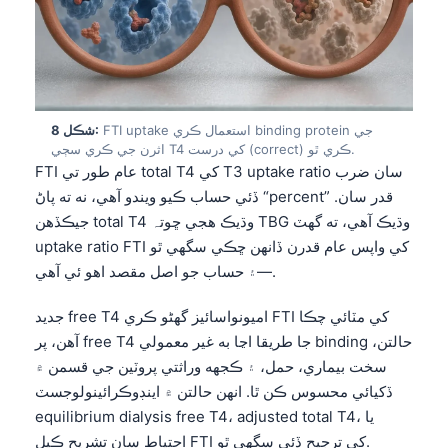
日本語
Eesti
Azərbaycan dili
Bosanski
FTI uptake استعمال ڪري binding protein جي
شڪل 8:
Svenska
اثرن جي ڪري سڄي T4 کي درست (correct) ڪري ٿو.
FTI عام طور تي total T4 کي T3 uptake ratio سان ضرب
Српски језик
ڏئي حساب ڪيو ويندو آهي، نه ته پاڻ “percent” قدر سان.
Íslenska
جيڪڏهن total T4 وڌيڪ هجي ڇو⁠تہ TBG وڌيڪ آهي، ته گهٽ
Հայերեն
uptake ratio FTI کي واپس عام قدرن ڏانهن ڇڪي سگهي ٿو
—۽ حساب جو اصل مقصد اهو ئي آهي.
Bahasa Indonesia
हिन्दी
جديد free T4 اميونواسائيز گهڻو ڪري FTI کي مٽائي چڪا
Nederlands
آهن، پر free T4 جا طريقا اڃا به غير معمولي binding حالتن،
سخت بيماري، حمل، ۽ ڪجهه وراثتي پروٽين جي قسمن ۾
Dansk
ڏکيائي محسوس ڪن ٿا. انهن حالتن ۾ اينڊوڪرائينولوجسٽ
Български
equilibrium dialysis free T4، adjusted total T4، يا
فارسی
احتياط سان تشريح ڪيل FTI کي ترجيح ڏئي سگهي ٿو.