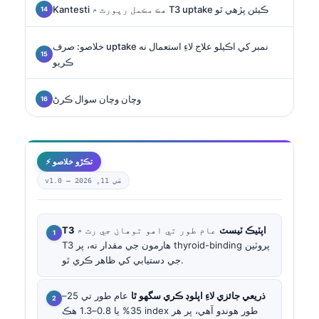
Kantesti هڪ مڪمل رپورٽ ۾ T3 uptake ڪيئن پڙهي ٿو
خلاصو: صرف uptake نمبر کي اڪيلو علاج لاءِ استعمال نه
ڪريو
وچان وچان سوال ڪرڻ
⚡ تڪڙو خلاصو
مَي 11, 2026
v1.0 —
T3 اپٽيڪ ٽيسٽ
عام طور تي اهو توهان جي رت ۾
T3 هارمون جي مقدار نه، پر thyroid-binding پروٽين
جي دستيابي کي ظاهر ڪري ٿو.
ذريعي جائزي لاءِ اپلوڊ ڪري سگهو ٿا
عام طور تي 25–
35% يا 0.8–1.3 هڪ index طور هوندو آهي، پر هر