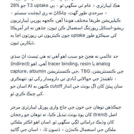
28% جو T3 uptake هڪ ليبارٽري ۾ عام ٿي سگهي ٿو ۽ ٻي
۾ سرحدي طور گهٽ، ڇاڪاڻ ته ري ايجئنٽ سسٽم ۽
ڪيلبريشن طريقا مختلف هوندا آهن. ڪجهه يورپي ليبارٽريون
ريشو-اسٽائل رپورٽنگ استعمال ڪن ٿيون، جڏهن ته اتر آمريڪا
جون ڪيتريون ئي رپورٽون اڃا به uptake کي سيڪڙو طور
ڏيکارين ٿيون.
حد عالمي نه هجڻ جو سبب اهو آهي ته هي ٽيسٽ اڻ سڌي
(indirect) آهي. اهو tracer binding، resin يا analog
capture، albumin جي ڪنسنٽريشن، TBG جي ڪنسنٽريشن،
۽ ٺاهيندڙ جي حوالائي آبادي تي دارومدار رکي ٿو، تنهنڪري
اسان جو AI ڪنهن به cutoff سان ڀيٽڻ کان اڳ يونٽ جي انداز
کي چيڪ ڪري ٿو.
جيڪڏهن توهان جي خون جي جاچ واري پورٽل ليبارٽري مرجر
کان پوءِ يونٽ تبديل ڪيا، ته توهان جو رجحان (trend) اصل
کان وڌيڪ ڊرامائي لڳي سگهي ٿو. اسان اهو اڪثر ملڪي
ملڪن جي استعمال ڪندڙن ۾ ڏسون ٿا، ۽ اسان جي گائيڊ