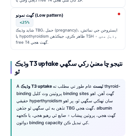
گهٽ نمونو (Low pattern)
<25%
شايد وڌيڪ TBG، حمل (pregnancy)، ايسٽروجن جي نمائش،
يا hypothyroidism ظاهر ڪري، جيڪڏهن TSH وڌيل هجي ۽
free T4 گهٽ هجي.
وڌيڪ T3 uptake نتيجو ڇا معنيٰ رکي سگهي
ٿو
وڌيڪ T3 uptake ٽيسٽ
عام طور تي مطلب ته thyroid-
A
binding پروٽينن وٽ کليل binding sites گهٽ آهن. اهو
حقيقي hyperthyroidism سان ٺهڪي سگهي ٿو، پر اهو
تڏهن به ٿي سگهي ٿو جڏهن TBG گهٽ هجي، albumin
گهٽ هجي، پروٽين پيشاب ۾ ضايع ٿي رهيو هجي، يا ڪجهه
دوائون binding capacity کي تبديل ڪن.