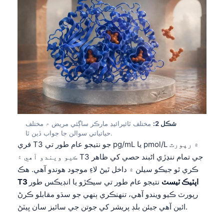
شڪل 2:
مختلف ٿائيرائيڊ مارڪر ساڳئي مريض ۾ مختلف
حياتياتي سوالن جا جواب ڏين ٿا.
فري T3 جو نتيجو عام طور تي pg/mL يا pmol/L ۾ رپورٽ
ڪيو ويندو آهي ۽ T3 جي تمام ننڍڙي اڻبند حصي کي ظاهر
ڪري ٿو جيڪو سيلن ۾ داخل ٿيڻ لاءِ موجود هوندو آهي. هڪ
T3 اپٽيڪ ٽيسٽ
نتيجو عام طور تي سيڪڙو يا انڊيڪس طور
رپورٽ ڪيو ويندو آهي، تنهنڪري ٻنهي جو سڌو مقابلو ڪرڻ
ائين آهي جيئن بلڊ پريشر کي جوتن جي سائيز سان ڀيٽڻ.