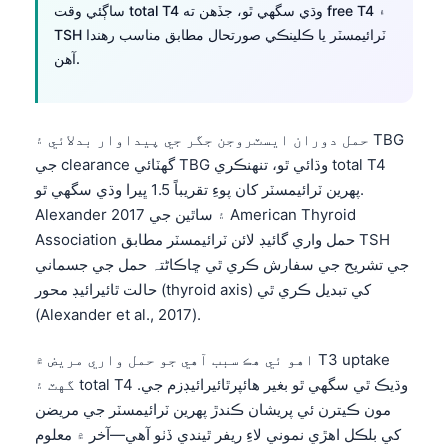
ساڳئي وقت total T4 وڌي سگهي ٿو، جڏهن ته free T4 ۽
TSH ٽرائيمسٽر يا ڪلينڪي صورتحال مطابق مناسب رهندا
آهن.
حمل دوران ايسٽروجن جگر جي پيداوار بدلائي ۽ TBG
جي clearance گهٽائي TBG وڌائي ٿو، تنهنڪري total T4
پهرين ٽرائيمسٽر کان پوءِ تقريباً 1.5 ڀيرا وڌي سگهي ٿو.
Alexander ۽ ساٿين جي 2017 American Thyroid
Association حمل واري گائيڊ لائن ٽرائيمسٽر مطابق TSH
جي تشريح جي سفارش ڪري ٿي ڇاڪاڻ⁠تہ حمل جي جسماني
حالت ٿائيرائيڊ محور (thyroid axis) کي تبديل ڪري ٿي
(Alexander et al., 2017).
اهو ئي هڪ سبب آهي جو حمل واري مريض ۾ T3 uptake
گهٽ ۽ total T4 وڌيڪ ٿي سگهي ٿو بغير هائپرٿائيرائيڊزم جي.
Norsk bokmål
مون ڪيترن ئي پريشان ڪندڙ پهرين ٽرائيمسٽر جي مريضن
کي بلڪل اهڙي نموني لاءِ ريفر ٿيندي ڏٺو آهي—آخر ۾ معلوم
Ślōnskŏ gŏdka