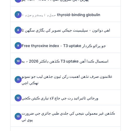
حمل، ايسٽروجن، ۽ thyroid-binding globulin
اهي دوائون ۽ سپليمينٽ جيڪي تصوير کي بگاڙي سگهن ٿا
Free thyroxine index ۽ T3 uptake جو پراڻو ڪردار
ڪڏهن ڊاڪٽر 2026 ۾ به T3 uptake استعمال ڪندا آهن
علامتون صرف تڏهن اهميت رکن ٿيون جڏهن ليب جو نمونو
ٺهڪي اچي
ورجائي ٿائيرائيڊ رت جي جاچ لاءِ تياري ڪيئن ڪجي
ڪڏهن غير معمولي نتيجي کي جلدي طبي جائزي جي ضرورت
پوي ٿي