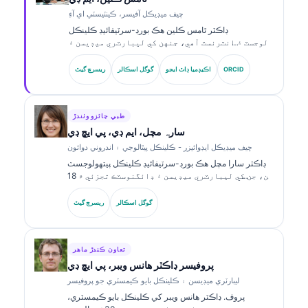
چيف ميڊيڪل آفيسر، ڪينٽيسٽي اي آءِ
ڊاڪٽر ٿامس ڪلين هڪ بورڊ-سرٽيفائيڊ ڪلينڪل
هيماتولوجسٽ ۽ انٽرنسٽ آهي، جنهن کي ليبارٽري ميڊيسن ۽
AI-سهائتا ڪيل ڪلينڪل تجزيي ۾ 15 سالن کان وڌيڪ جو
تجربو آهي. Kantesti AI ۾ چيف ميڊيڪل آفيسر جي حيثيت ۾،
ORCID
اڪيڊميا ڊاٽ ايجو
گوگل اسڪالر
ريسرچ گيٽ
هو ملڪيت واري نيورل نيٽ ورڪ جي طبي درستگي بابت
ڪلينڪل نگراني فراهم ڪري ٿو. ڊاڪٽر ڪلين بائيو مارڪر جي
تشريح ۽ ليبارٽري ڊائگنوسٽڪس بابت ليبارٽري ميڊيسن جي
موضوعن تي وڏي پيماني تي شايع ڪيو آهي.
طبي جائزو وٺندڙ
سارہ مچل، ايم ڊي، پي ايڇ ڊي
چيف ميڊيڪل ايڊوائيزر - ڪلينڪل پيٿالوجي ۽ اندروني دوائون
ڊاڪٽر سارا مچل هڪ بورڊ-سرٽيفائيڊ ڪلينڪل پيتھولوجسٽ
آهن، جن کي ليبارٽري ميڊيسن ۽ ڊائگنوسٽڪ تجزئي ۾ 18
سالن کان وڌيڪ جو تجربو آهي. انهن وٽ ڪلينڪل ڪيمسٽري
۾ خاص سرٽيفڪيشنون آهن ۽ ڪلينڪل مشق ۾ بائيو مارڪر
گوگل اسڪالر
ريسرچ گيٽ
پينلز ۽ ليبارٽري تجزئي بابت ڪيترائي تحقيقي ڪم شايع ڪيا
آهن.
تعاون ڪندڙ ماهر
پروفيسر ڊاڪٽر هانس ويبر، پي ايڇ ڊي
ليبارٽري ميڊيسن ۽ ڪلينڪل بايو ڪيمسٽري جو پروفيسر
پروف. ڊاڪٽر هانس ويبر کي ڪلينڪل بايو ڪيمسٽري،