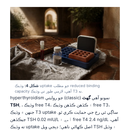
شڪل 4:
وڌيڪ uptake جو مطلب reduced binding
capacity آهي، لازمي طور تي وڌيڪ T3 نه.
hyperthyroidism جو روايتي (classic) نمونو آهي
گهٽ
, ، وڌيڪ free T4، ۽ ڪڏهن ڪڏهن وڌيڪ free T3،
TSH
جنهن ۾ وڌيڪ T3 uptake ساڳي ئي رخ جي حمايت ڪري ٿو.
جيڪڏهن TSH 0.02 mIU/L آهي ۽ free T4 2.4 ng/dL آهي،
ته وڌيڪ uptake اصل ڪهاڻي ناهي؛ دٻجي ويل TSH ۽ وڌيل