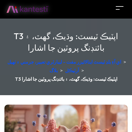
T3 اپٽيڪ ٽيسٽ: وڌيڪ، گهٽ، ۽
بائنڊنگ پروٽين جا اشارا
>
اي آءِ بلڊ ٽيسٽ اينالائيزر مفت - ليبارٽري تعبير، جرمني ۾ ٺهيل
>
آرٽيڪل
>
بلاگ
T3 اپٽيڪ ٽيسٽ: وڌيڪ، گهٽ، ۽ بائنڊنگ پروٽين جا اشارا