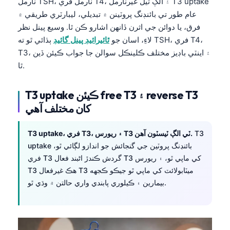
نارمل TSH، نارمل فري T4، ۽ الڳ ٿيل غيرنارمل T3 uptake
عام طور تي بائنڊنگ پروٽينن ۾ تبديلي، ليبارٽري طريقي ۾
فرق، يا دوائن جي اثرن ڏانهن اشارو ڪن ٿا. وسيع پينل نظر
لاءِ، اسان جو
ٿائيرائيڊ پينل گائيڊ
ٻڌائي ٿو ته TSH، فري T4،
T3، ۽ اينٽي باڊيز مختلف ڪلينڪل سوالن جا جواب ڪيئن ڏين
ٿا.
T3 uptake ڪيئن free T3 ۽ reverse T3
کان مختلف آهي
T3
T3 uptake، فري T3، ۽ ريورس T3 ٽي الڳ ٽيسٽون آهن.
uptake بائنڊنگ پروٽين جي گنجائش جو اندازو لڳائي ٿو،
فري T3 گردش ڪندڙ اڻبند فعال T3 کي ماپي ٿو، ۽ ريورس
T3 هڪ غيرفعال T3 ميٽابولائٽ کي ماپي ٿو جيڪو ڪجهه
بيمارين ۽ ڪيلوري پابندي واري حالتن ۾ وڌي ٿو.