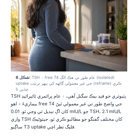
TSH ۽ free T4 عام طور تي هڪ الڳ (isolated)
شڪل 6:
uptake جي غير معمولي ڳالهه کي ٻيهر ترتيب (reframe) ڪري
ڇڏين ٿا.
TSH پٽيوٽري جو فيڊ بيڪ سگنل آهي، ۽ عام پرائمري ٿائيرائيڊ
بيماريءَ ۾ اهو free T4 جي واضح طور تي غير معمولي ٿيڻ
کان اڳ تبديل ٿي وڃي ٿو. 0.01 mIU/L جو TSH، 2.1 mIU/L
واري TSH کان مختلف گفتگو جو مطالبو ڪري ٿو، جيتوڻيڪ
ساڳيو T3 uptake فليگ نظر اچي.