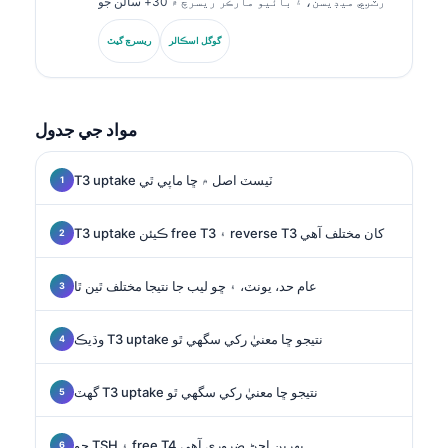
ليبارٽري ميڊيسن، ۽ بائيو مارڪر ريسرچ ۾ 30+ سالن جو
ماهرانه تجربو آهي. جرمن سوسائٽي فار ڪلينڪل ڪيمسٽري
جا اڳوڻا صدر، هو ڊائگنوسٽڪ پينل تجزئي، بائيو مارڪر معياري
گوگل اسڪالر
ريسرچ گيٽ
ڪرڻ، ۽ AI-مدد ٿيل ليبارٽري ميڊيسن ۾ ماهر آهن.
مواد جي جدول
T3 uptake ٽيسٽ اصل ۾ ڇا ماپي ٿي
T3 uptake ڪيئن free T3 ۽ reverse T3 کان مختلف آهي
عام حد، يونٽ، ۽ ڇو ليب جا نتيجا مختلف ٿين ٿا
وڌيڪ T3 uptake نتيجو ڇا معنيٰ رکي سگهي ٿو
گهٽ T3 uptake نتيجو ڇا معنيٰ رکي سگهي ٿو
ڇو TSH ۽ free T4 پهرين اچڻ ضروري آهي