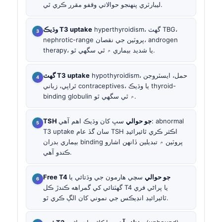
ليبارٽري پنهنجو حوالاتي وقفو مقرر ڪري ٿي.
hyperthyroidism، گهٽ TBG،
وڌيڪ T3 uptake
nephrotic-range پروٽين جي نقصان، androgen
therapy، يا شديد بيماري ۾ ٿي سگهي ٿو.
hypothyroidism، حمل، ايسٽروجن
گهٽ T3 uptake
ٿراپي، زباني contraceptives، يا وڌيڪ thyroid-
binding globulin ۾ ٿي سگهي ٿو.
TSH جو حوالي
سڀ کان وڌيڪ اهم آهي: abnormal
T3 uptake سان گڏ عام TSH اڪثر ڪري ٿائيرائيڊ
بيماري بدران binding پروٽين ۾ تبديلين ڏانهن اشارو
ڪندو آهي.
Free T4 جو حوالي
سچي هارمون جي وڌتائي يا
گهٽتائي کي گمراهه ڪندڙ ڪل T4 يا پراڻي فري
ٿائيرائيڊ انڊيڪس جي نموني کان الڳ ڪري ٿو.