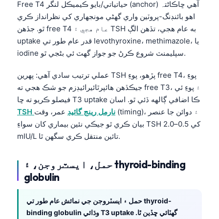
Free T4 حياتياتي/بايو ڪيميڪل لنگر (anchor) آهي ڇاڪاڻ⁠تہ
اهو بائنڊنگ-پروٽين واري گهڻي مونجهاري کي نظرانداز ڪري
ٿو. جڏهن free T4 عام هجي ۽ TSH به عام هجي، تڏهن الڳ
uptake قدر عام طور تي levothyroxine، methimazole، يا
iodine سپليمنٽ شروع ڪرڻ جو جواز گهٽ ئي بڻجي ٿو.
عملي ترتيب سادي آهي: پهرين TSH پڙهو، پوءِ free T4، پوءِ
جيڪڏهن هائپرٿائيرائيڊزم جو شڪ هجي ته free T3، ۽ پوءِ ئي
فيصلو ڪريو ته ڇا T3 uptake ڪا اضافي ڳالهه ڏئي ٿو. اسان
TSH نارمل رينج گائيڊ
عمر، وقت (timing)، ۽ دوائن جا عنصر
بيان ڪري ٿو جيڪي نئين بيماري کان سواءِ TSH کي 0.5–2.0
mIU/L تائين منتقل ڪري سگهن ٿا.
حمل، ايسٽروجن، ۽ thyroid-binding
globulin
حمل ۽ ايسٽروجن جي نمائش عام طور تي thyroid-
binding globulin وڌائي T3 uptake گهٽائي ڇڏين ٿا.