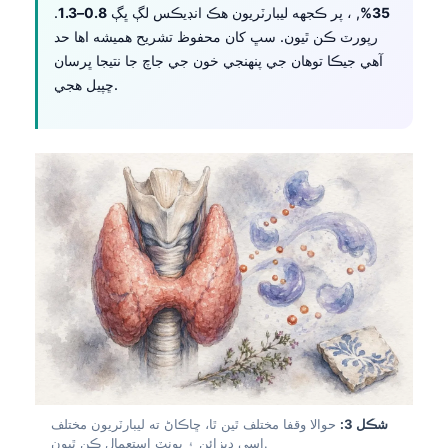
35%
, ، پر ڪجهه ليبارٽريون هڪ انڊيڪس لڳ ڀڳ
0.8–1.3
.
رپورٽ ڪن ٿيون. سڀ کان محفوظ تشريح هميشه اها حد
آهي جيڪا توهان جي پنهنجي خون جي جاچ جا نتيجا ڀرسان
ڇپيل هجي.
شڪل 3:
حوالا وقفا مختلف ٿين ٿا، ڇاڪاڻ ته ليبارٽريون مختلف
اسي ڊيزائن ۽ يونٽ استعمال ڪن ٿيون.