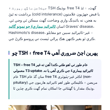
جيڪڏهن ساڳي رپورٽ ۾ TSH وڌيڪ، free T4 گهٽ، ۽ ٿڌ
برداشت نه ٿيڻ (cold intolerance) يا قبض جهڙيون علامتون
به هجن، ته بائنڊنگ واري وضاحت گهٽ ممڪن ٿي وڃي ٿي.
Graves' disease،
اسان
ٿائيرائيڊ بيماريءَ جو نمونو گائيڊ
Hashimoto's disease، ۽ غير-ٿائيرائيڊ سببن جو مقابلو
ڪري ٿو بغير ڪنهن هڪ پراڻي ٽيسٽ تي ڀروسو ڪرڻ جي.
ڇو TSH ۽ free T4 پهرين اچڻ ضروري آهي
TSH ۽ free T4 عام طور تي اهو طئي ڪندا آهن ته غير
معمولي T3 uptake ٿائيرائيڊ بيماريءَ جي ڪري آهي يا نه.
عام TSH سان گڏ عام free T4 اڪثر غير-پٽيوٽري (non-
pituitary) مريضن ۾ ڪلينڪي طور اهم ٿائيرائيڊ هارمون جي
وڌيڪ مقدار يا گهٽتائي جا امڪان تمام گهٽ ڪري ڇڏين ٿا.