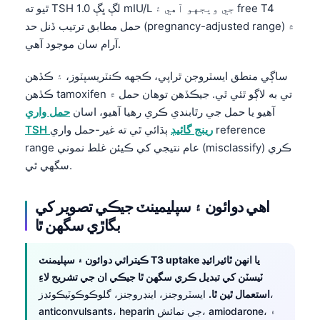
ٿيو ته TSH لڳ ڀڳ 1.0 mIU/L جي ويجهو آهي ۽ free T4
Frysk
حمل مطابق ترتيب ڏنل حد (pregnancy-adjusted range) ۾
Esperanto
آرام سان موجود آهي.
Беларуская мова
ساڳي منطق ايسٽروجن ٿراپي، ڪجهه ڪنٽريسپٽوز، ۽ ڪڏهن
Татар теле
ڪڏهن tamoxifen تي به لاڳو ٿئي ٿي. جيڪڏهن توهان حمل ۾
Кыргызча
آهيو يا حمل جي رٿابندي ڪري رهيا آهيو، اسان
حمل واري
TSH رينج گائيڊ
ٻڌائي ٿي ته غير-حمل واري reference
ئۇيغۇرچە
range عام نتيجي کي ڪيئن غلط نموني (misclassify) ڪري
Cebuano
سگهي ٿي.
Basa Jawa
ພາສາລາວ
اهي دوائون ۽ سپليمينٽ جيڪي تصوير کي
بگاڙي سگهن ٿا
Монгол
Afrikaans
ڪيترائي دوائون ۽ سپليمنٽ T3 uptake يا انهن ٿائيرائيڊ
العربية المغربية
ٽيسٽن کي تبديل ڪري سگهن ٿا جيڪي ان جي تشريح لاءِ
استعمال ٿين ٿا.
ايسٽروجنز، اينڊروجنز، گلوڪوڪوٽيڪوئڊز،
Occitan
anticonvulsants، heparin جي نمائش، amiodarone، ۽