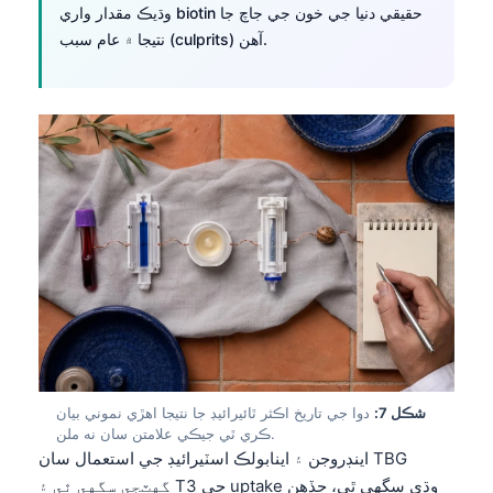
Gàidhlig
وڌيڪ مقدار واري biotin حقيقي دنيا جي خون جي جاچ جا
Euskara
نتيجا ۾ عام سبب (culprits) آهن.
Македонски јазик
Latviešu valoda
Galego
অসমীয়া
සිංහල
پښتو
Slovenčina
Hrvatski
Suomi
شڪل 7:
دوا جي تاريخ اڪثر ٿائيرائيڊ جا نتيجا اهڙي نموني بيان
ڪري ٿي جيڪي علامتن سان نه ملن.
Қазақ тілі
اينڊروجن ۽ اينابولڪ اسٽيرائيڊ جي استعمال سان TBG
Català
گهٽجي سگهي ٿي ۽ T3 جي uptake وڌي سگهي ٿي، جڏهن