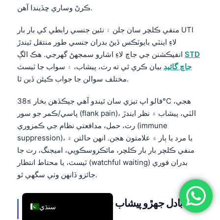
ڪرڻ وساري ڇڏيندا آهن.
简体中文
Română
منفي ڪلچر سان جلن ۽ نئين جنسي رابطي کي بار بار UTI
لاءِ اينٽي بايوٽڪس ڏيڻ بدران جنسي طور منتقل ٿيندڙ
Türkçe
STD
انفيڪشنن جي جاچ لاءِ اشارو سمجهڻ گهرجي. هڪ الڳ
Ελληνικά
جاچ گائيڊ
بيان ڪري ٿي ته رت، پيشاب، ۽ سواب جا ٽيسٽ
Português
مختلف سوالن جا جواب ڪيئن ڏين ٿا.
Español
فالو اپ تيزي سان ٿيندو آهي جيڪڏهن بخار ≥38°C هجي،
Italiano
پاسي/ڪمر جو سور (flank pain)، الٽي، پيشاب ۾ نظر ايندڙ
رت، حمل، مدافعتي نظام جي ڪمزوري (immune
עִבְרִית
suppression)، يا مرد يا ٻار ۾ علامتون هجن. انهن حالتن ۾
Français
منفي ڪلچر بار بار ڪلچر، مائڪروسڪوپي، اميجنگ، رت جا
العربية
ٽيسٽ، يا محتاط انتظار (watchful waiting) بدران فوري
Deutsch
جائزو ڏانهن وٺي سگهي ٿو.
English
بادل جهڙو پيشاب جا سبب جيڪي هميشه
سنڌي
انفيڪشن ناهن