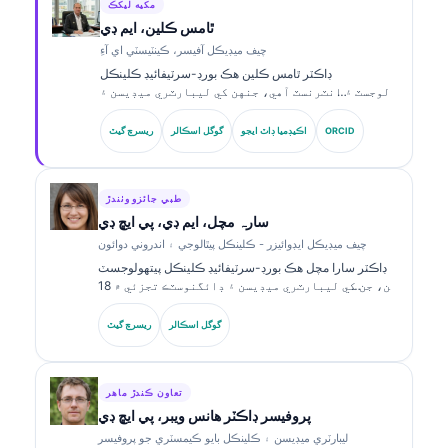
مکيه ليکڪ
ٿامس ڪلين، ايم ڊي
چيف ميڊيڪل آفيسر، ڪينٽيسٽي اي آءِ
ڊاڪٽر ٿامس ڪلين هڪ بورڊ-سرٽيفائيڊ ڪلينڪل
هيماتولوجسٽ ۽ انٽرنسٽ آهي، جنهن کي ليبارٽري ميڊيسن ۽
AI-سهائتا ڪيل ڪلينڪل تجزيي ۾ 15 سالن کان وڌيڪ جو
تجربو آهي. Kantesti AI ۾ چيف ميڊيڪل آفيسر جي حيثيت ۾،
ORCID
اڪيڊميا ڊاٽ ايجو
گوگل اسڪالر
ريسرچ گيٽ
هو ملڪيت واري نيورل نيٽ ورڪ جي طبي درستگي بابت
ڪلينڪل نگراني فراهم ڪري ٿو. ڊاڪٽر ڪلين بائيو مارڪر جي
تشريح ۽ ليبارٽري ڊائگنوسٽڪس بابت ليبارٽري ميڊيسن جي
موضوعن تي وڏي پيماني تي شايع ڪيو آهي.
طبي جائزو وٺندڙ
سارہ مچل، ايم ڊي، پي ايڇ ڊي
چيف ميڊيڪل ايڊوائيزر - ڪلينڪل پيٿالوجي ۽ اندروني دوائون
ڊاڪٽر سارا مچل هڪ بورڊ-سرٽيفائيڊ ڪلينڪل پيتھولوجسٽ
آهن، جن کي ليبارٽري ميڊيسن ۽ ڊائگنوسٽڪ تجزئي ۾ 18
سالن کان وڌيڪ جو تجربو آهي. انهن وٽ ڪلينڪل ڪيمسٽري
۾ خاص سرٽيفڪيشنون آهن ۽ ڪلينڪل مشق ۾ بائيو مارڪر
گوگل اسڪالر
ريسرچ گيٽ
پينلز ۽ ليبارٽري تجزئي بابت ڪيترائي تحقيقي ڪم شايع ڪيا
آهن.
تعاون ڪندڙ ماهر
پروفيسر ڊاڪٽر هانس ويبر، پي ايڇ ڊي
ليبارٽري ميڊيسن ۽ ڪلينڪل بايو ڪيمسٽري جو پروفيسر