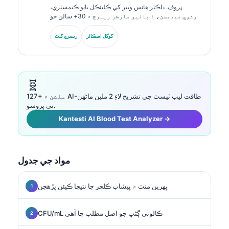
پروف. ڊاڪٽر هانس ويبر کي ڪلينڪل بايو ڪيمسٽري،
ليبارٽري ميڊيسن، ۽ بائيو مارڪر ريسرچ ۾ 30+ سالن جو
ماهرانه تجربو آهي. جرمن سوسائٽي فار ڪلينڪل ڪيمسٽري
جا اڳوڻا صدر، هو ڊائگنوسٽڪ پينل تجزئي، بائيو مارڪر معياري
گوگل اسڪالر
ريسرچ گيٽ
ڪرڻ، ۽ AI-مدد ٿيل ليبارٽري ميڊيسن ۾ ماهر آهن.
🧬
127+ ملڪن ۾ AI-طاقت ليب ٽيسٽ جي تشريح لاءِ 2 ملين ماڻهن
تي ڀروسو.
Kantesti AI Blood Test Analyzer →
مواد جي جدول
پهرين منٽ ۾ پيشاب ڪلچر جا نتيجا ڪيئن پڙهجن
CFU/mL ڪالوني ڳڻپ جو اصل مطلب ڇا آهي