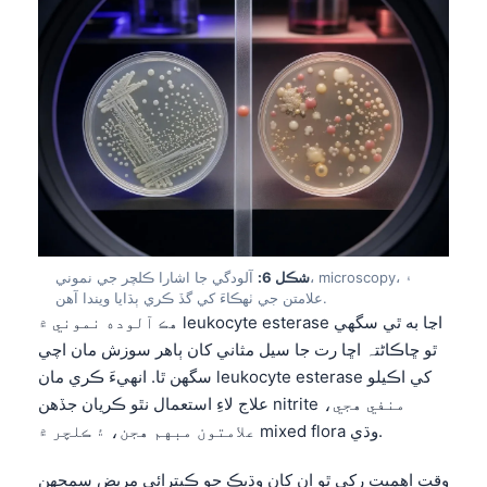
Gàidhlig
Euskara
Македонски јазик
Latviešu valoda
Galego
অসমীয়া
සිංහල
پښتو
شڪل 6:
آلودگي جا اشارا ڪلچر جي نموني، microscopy، ۽
علامتن جي ٺهڪاءَ کي گڏ ڪري ٻڌايا ويندا آهن.
هڪ آلوده نموني ۾ leukocyte esterase اڃا به ٿي سگهي
Slovenčina
ٿو ڇاڪاڻ⁠تہ اڇا رت جا سيل مثاني کان ٻاهر سوزش مان اچي
Hrvatski
سگهن ٿا. انهيءَ ڪري مان leukocyte esterase کي اڪيلو
Suomi
علاج لاءِ استعمال نٿو ڪريان جڏهن nitrite منفي هجي،
علامتون مبهم هجن، ۽ ڪلچر ۾ mixed flora وڌي.
Қазақ тілі
Català
وقت اهميت رکي ٿو ان کان وڌيڪ جو ڪيترائي مريض سمجهن