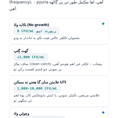
(frequency)، ۽ pyuria آهي، اها مڪمل طور تي ٻي ڳالهه
آهي.
ڪابه واڌ (No growth)
0 CFU/mL رپورٽ ٿيو
معمولي ڪلچر حالتن هيٺ ڪو به جاندار نه وڌو.
گهٽ ڳڻپ
<1,000 CFU/mL
صاف-پڪڙ (clean-catch) پيشاب ۾ اڪثر غير اهم هوندو آهي،
پر نموني جو قسم اهميت رکي ٿو.
علامتن سان گڏ هجي ته ممڪن UTI
1,000-10,000 CFU/mL
علامتي مريضن، ڪيٿٽر نمونن، يا اينٽي بايوٽڪس کان پوءِ اهم
ٿي سگهي ٿو.
وچولي واڌ