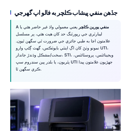
తెలుగు
جڏهن منفي پيشاب ڪلچر به فالو اپ گهرجي
मराठी
منفي يورين ڪلچر
يعني معمولي واڌ غير حاضر هئي يا
A
اردو
ليبارٽري جي رپورٽنگ حد کان هيٺ هئي، پر مسلسل
বাংলা
علامتون اڃا به طبي جائزي جي ضرورت ٿي سگهن ٿيون.
Shqip
نمونو وٺڻ کان اڳ اينٽي بايوٽڪس، گهٽ ڳڻپ وارو UTI،
سخت/مشڪل وڌندڙ جاندار، STI، ويجينائٽس، پروسٽائٽس،
Magyar
پٿريون، يا بلڊر پين سنڊروم سڀ UTI جهڙيون علامتون پيدا
Slovenščina
ڪري سگهن ٿا.
한국어
Polski
Lietuvių kalba
Русский
ქართული
Čeština