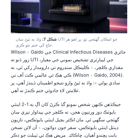
日本語
Eesti
Azərbaycan dili
Bosanski
شڪل 7:
واڌ نه ٿيڻ سان UTI جو امڪان گهٽجي ٿو، پر اهو هر
Svenska
جاچ کي ختم نٿو ڪري.
Wilson ۽ Gaido جي Clinical Infectious Diseases جائزي
Српски језик
زور ڏنو ته UTI جي ليبارٽري تشخيص نموني جي معيار،
Íslenska
مقداري ڪلچر، ۽ ڪلينڪل سنڊروم تي دارومدار رکي ٿي، نه
Հայերեն
ڪي هڪ ئي عالمي ڪٽ آف تي (Wilson ۽ Gaido, 2004).
سادي ٻولي ۾: واڌ نه ٿيڻ وارو نتيجو اطمينان ڏيندڙ آهي، پر
Bahasa Indonesia
علامتن لاءِ جادوئي ختم ڪندڙ نه آهي.
हिन्दी
جيڪڏهن ڪنهن شخص نمونو گڏ ڪرڻ کان اڳ به 1-2 اينٽي
Nederlands
بايوٽڪ ڊوز ورتيون هجن، ته ڪلچر جي پيداوار تيزي سان
Dansk
گهٽجي سگهي ٿي. مان اڪثر بچيل اينٽي بايوٽڪس، تازيون
Български
ڊينٽل اينٽي بايوٽڪس، سفر جون دوائون، ۽ آن لائن نسخن
بابت پڇندو آهيان، ڇاڪاڻ⁠تہ مريض هڪ ئي ٽيبلٽ جو ذڪر
فارسی