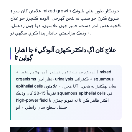
Frysk
علامتن کان سواءِ mixed growth خودڪار طور اينٽي بايوٽڪ
Esperanto
شروع ڪرڻ جو سبب نه بڻجڻ گهرجي. آلوده ڪلچرز جو علاج
ڪجهه هفتن اندر دست، خمير جون علامتون، دوا جون ردعمل،
Беларуская мова
۽ وڌيڪ مزاحمتي جاندار پيدا ڪري سگهي ٿو.
Татар теле
Кыргызча
علاج کان اڳ ڊاڪٽر ڪهڙن آلودگيءَ جا اشارا
ئۇيغۇرچە
ڳولين ٿا
Cebuano
آلودگي جو شڪ تڏهن ٿيندو آهي جڏهن ڪلچر ۾ mixed
Basa Jawa
organisms نظر اچن، urinalysis ۾ ڪيترائي squamous
ພາສາລາວ
epithelial cells هجن، ۽ علامتون UTI سان ٺهڪندڙ نه هجن.
تقريباً 15-20 کان وڌيڪ squamous epithelial cells في
Монгол
high-power field اڪثر ظاهر ڪن ٿا ته نمونو چمڙي يا
Afrikaans
جينٽيل سطح سان رابطي ۾ آيو.
العربية المغربية
Occitan