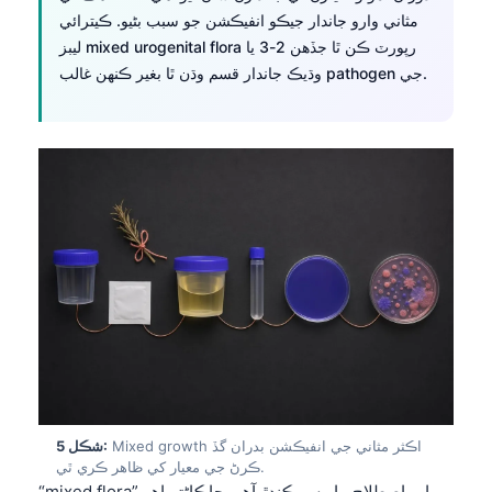
مثاني وارو جاندار جيڪو انفيڪشن جو سبب بڻيو. ڪيترائي
ليبز mixed urogenital flora رپورٽ ڪن ٿا جڏهن 2-3 يا
وڌيڪ جاندار قسم وڌن ٿا بغير ڪنهن غالب pathogen جي.
Mixed growth اڪثر مثاني جي انفيڪشن بدران گڏ
شڪل 5:
ڪرڻ جي معيار کي ظاهر ڪري ٿي.
“mixed flora” وارو اصطلاح مايوس ڪندڙ آهي ڇاڪاڻ⁠تہ اهو