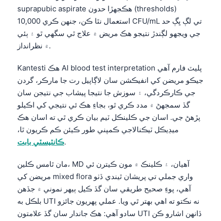
suprapubic aspirate هڪجهڙا حدون (thresholds)
استعمال نٿا ڪن، جنهن ڪري 10,000 CFU/mL تي لڳ ڀڳ حد
جي ويجهو لڳندڙ نتيجو هڪ مريض ۾ علاج ٿي سگهي ٿو ۽ ٻئي
۾ نظرانداز.
Kantesti هڪ AI blood test interpretation پليٽ فارم آهي
جيڪو مريضن کي انفيڪشن سان لاڳاپيل رت جا مارڪر، گردن
جي ڪارڪردگي، ۽ سوزش جا نتيجا پيشاب جي نتيجن سان
گڏ سمجهڻ ۾ مدد ڪري ٿو، بجاءِ هڪ ئي نتيجي کي اڪيلو
پڙهڻ جي. اسان جي ڪلينڪل ٽيم بيان ڪري ٿي ته اسان هڪ
ميڊيڪل ٽيڪنالاجي ڪمپني طور ڪيئن ڪم ڪريون ٿا،
.
ڪانٽيسٽي بابت
مان ٿامس ڪلين، MD آهيان، ۽ ڪلينڪ ۾ مون ڪيترن ئي
مريضن کي mixed flora واري جملي تي پريشان ٿيندي ڏٺو
آهي، پوءِ صحيح طريقي سان گڏ ڪيل ٻيهر نموني ۾ جڏهن
بلڪل به UTI نه نڪتو ته اهي بهتر ٿي ويا. عملي پهريون جائزو
سادو آهي: هڪ جاندار سان گڏ علامتون UTI ڏانهن اشارو ڪن