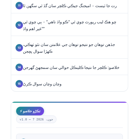
رت جا ٽيسٽ ۽ اميجنگ جيڪي ڪلچر سان گڏ ٿي سگهن ٿا
ڇو هڪ ليب رپورٽ چوي ٿي “ڪو واڌ ناهي” ۽ ٻي چوي ٿي
“غير اهم واڌ”
جڏهن توهان جو نتيجو توهان جي علامتن سان نٿو ٺهڪي،
ڪهڙا سوال پڇجن
خلاصو: ڪلچر جا نتيجا ڪلينڪل حوالي سان سمجهڻ گهرجن
وچان وچان سوال ڪرڻ
⚡ تڪڙو خلاصو
7 جون، 2026
v1.0 —