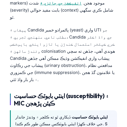
markers) موجود هجن.
انفيڪشن جي جائزي ۾
شدت
(severity) بابت مفيد حوالي (context) شامل ڪري سگهي
ٿو.
پيشاب ۾ Candida پاڻمرادو خمير (yeast) واري UTI جو
مطلب ناهي. منهنجي تجربي ۾، Candida جي واڌ اڪثر
ڪري ڪيٿٽر استعمال ڪندڙن يا تازو اينٽي بايوٽڪس
وٺندڙ ماڻهن ۾ colonisation هوندي آهي، جڏهن ته سچي
Candida پيشاب واري انفيڪشن وڌيڪ ممڪن آهي جڏهن
پيشاب جي رڪاوٽ (urinary obstruction)، مدافعتي نظام
جي ڪمزوري (immune suppression)، يا علامتون گڏ هجن
۽ بار بار واڌ ٿئي.
اينٽي بايوٽڪ حساسيت (susceptibility) ۽
MIC ڪيئن پڙهجن
اينٽي بايوٽڪ حساسيت
ڏيکاري ٿو ته ڪلچر ۾ وڌندڙ جاندار
جي خلاف ڪهڙا اينٽي بايوٽڪس ممڪن طور ڪم ڪندا. S