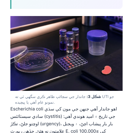
شڪل 3:
جاندار جي سڃاڻپ ظاهر ڪري سگهي ٿي ته UTI جو
نمونو عام آهي يا پيچيده.
Escherichia coli اهو جاندار آهي جنهن جي مون کي سڌي
سادي سيسٽائٽس (cystitis) جي تاريخ ۾ اميد هوندي آهي:
اوچتو جلڻ، تڪڙ (urgency)، بار بار پيشاب اچڻ، ۽ ويجنل
علامتون نه هئڻ. جڏهن رپورٽ E. coli کي ≥100,000