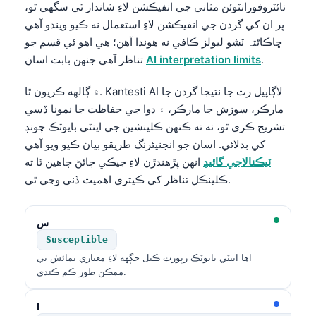
نائٽروفورانٽوئن مثاني جي انفيڪشن لاءِ شاندار ٿي سگهي ٿو،
پر ان کي گردن جي انفيڪشن لاءِ استعمال نه ڪيو ويندو آهي
ڇاڪاڻ⁠تہ ٽشو ليولز ڪافي نه هوندا آهن؛ هي اهو ئي قسم جو
.
AI interpretation limits
تناظر آهي جنهن بابت اسان
۾ ڳالهه ڪريون ٿا. Kantesti AI لاڳاپيل رت جا نتيجا گردن جا
مارڪر، سوزش جا مارڪر، ۽ دوا جي حفاظت جا نمونا ڏسي
تشريح ڪري ٿو، نه ته ڪنهن ڪلينشين جي اينٽي بايوٽڪ چونڊ
کي بدلائي. اسان جو انجنيئرنگ طريقو بيان ڪيو ويو آهي
ٽيڪنالاجي گائيڊ
انهن پڙهندڙن لاءِ جيڪي ڄاڻڻ چاهين ٿا ته
ڪلينڪل تناظر کي ڪيتري اهميت ڏني وڃي ٿي.
س
Susceptible
اها اينٽي بايوٽڪ رپورٽ ڪيل جڳهه لاءِ معياري نمائش تي
ممڪن طور ڪم ڪندي.
I