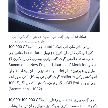
شڪل 2:
ڪالوني ڳڻپ جون حدون علامتن ۽ گڏ ڪرڻ جي
طريقي سان بدلجن ٿيون.
100,000 CFU/mL جي cutoff پراڻي ڪم مان آئي جيڪا
مثاني جي bacteriuria کي آلودگي کان ڌار ڪرڻ لاءِ ٺهيل
هئي، نه ته علامتي گهٽ ڳڻپ واري بيماري کي رد ڪرڻ لاءِ.
Stamm et al. New England Journal of Medicine ۾ ڏٺو
ته تيزي سان پيشاب ۾ جلن (dysuric) واريون عورتون تمام
گهٽ ڳڻپن تي به ڪلينڪي طور اهم coliform انفيڪشن رکي
سگهن ٿيون، ڪڏهن ڪڏهن لڳ ڀڳ 100 CFU/mL جي ويجهو
(Stamm et al., 1982).
10,000-100,000 CFU/mL جي ڳڻپ واري حد ۾ مان رفتار
سست ڪري وڌيڪ تيز سوال پڇان ٿو: ڇا پيشاب dilute ڪيو