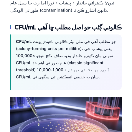
ٿيون؛ ڪيترائي جاندار ۽ پيشاب ۾ ٿورا اڇا رت جا سيل عام
طور تي آلودگي (contamination) ڏانهن اشارو ڪن ٿا.
CFU/mL ڪالوني ڳڻپ جو اصل مطلب ڇا آهي
جو مطلب آهي في ملي ليٽر ڪالوني ٺاهيندڙ يونٽ
CFU/mL
(colony-forming units per millilitre)، يعني پيشاب جي
نموني مان ڪيترو جاندار وڌو. صاف-ڪچ نتيجو ≥100,000
CFU/mL عام طور تي اهم حد (classic significant
threshold) آهي، پر علامتي عورتن ۾ 1,000-10,000
CFU/mL سان به حقيقي انفيڪشن ٿي سگهي ٿي.