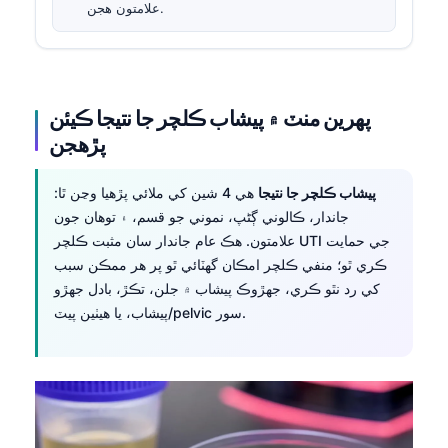
علامتون هجن.
پهرين منٽ ۾ پيشاب ڪلچر جا نتيجا ڪيئن
پڙهجن
پيشاب ڪلچر جا نتيجا
هي 4 شين کي ملائي پڙهيا وڃن ٿا:
جاندار، ڪالوني ڳڻپ، نموني جو قسم، ۽ توهان جون
علامتون. هڪ عام جاندار سان مثبت ڪلچر UTI جي حمايت
ڪري ٿو؛ منفي ڪلچر امڪان گهٽائي ٿو پر هر ممڪن سبب
کي رد نٿو ڪري، جهڙوڪ پيشاب ۾ جلن، تڪڙ، بادل جهڙو
پيشاب، يا هيٺين پيٽ/pelvic سور.