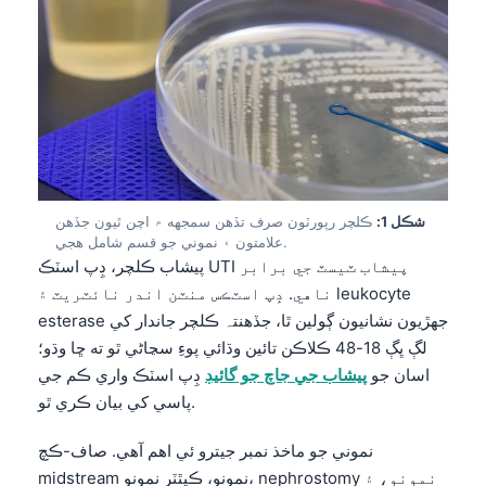
شڪل 1:
ڪلچر رپورٽون صرف تڏهن سمجهه ۾ اچن ٿيون جڏهن
علامتون ۽ نموني جو قسم شامل هجي.
پيشاب ڪلچر، ڊِپ اسٽڪ UTI پيشاب ٽيسٽ جي برابر
ناهي. ڊِپ اسٽڪس منٽن اندر نائٽريٽ ۽ leukocyte
esterase جهڙيون نشانيون ڳولين ٿا، جڏهن⁠تہ ڪلچر جاندار کي
لڳ ڀڳ 18-48 ڪلاڪن تائين وڌائي پوءِ سڃاڻي ٿو ته ڇا وڌو؛
اسان جو
پيشاب جي جاچ جو گائيڊ
ڊِپ اسٽڪ واري ڪم جي
پاسي کي بيان ڪري ٿو.
نموني جو ماخذ نمبر جيترو ئي اهم آهي. صاف-ڪچ
midstream نمونو، ڪيٿٽر نمونو، nephrostomy نمونو، ۽