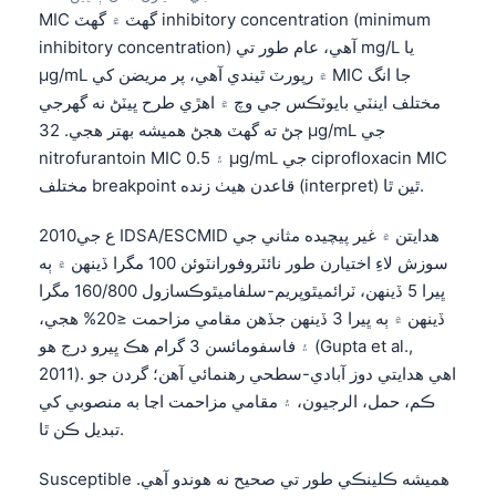
MIC گهٽ ۾ گهٽ inhibitory concentration (minimum
inhibitory concentration) آهي، عام طور تي mg/L يا
µg/mL ۾ رپورٽ ٿيندي آهي، پر مريضن کي MIC جا انگ
مختلف اينٽي بايوٽڪس جي وچ ۾ اهڙي طرح ڀيٽڻ نه گهرجي
ڄڻ ته گهٽ هجڻ هميشه بهتر هجي. 32 µg/mL جي
nitrofurantoin MIC ۽ 0.5 µg/mL جي ciprofloxacin MIC
مختلف breakpoint قاعدن هيٺ زنده (interpret) ٿين ٿا.
2010ع جي IDSA/ESCMID هدايتن ۾ غير پيچيده مثاني جي
سوزش لاءِ اختيارن طور نائٽروفورانٽوئن 100 مگرا ڏينهن ۾ ٻه
ڀيرا 5 ڏينهن، ٽرائميٿوپريم-سلفاميٿوڪسازول 160/800 مگرا
ڏينهن ۾ ٻه ڀيرا 3 ڏينهن جڏهن مقامي مزاحمت ≤20% هجي،
۽ فاسفومائسن 3 گرام هڪ ڀيرو درج هو (Gupta et al.,
2011). اهي هدايتي دوز آبادي-سطحي رهنمائي آهن؛ گردن جو
ڪم، حمل، الرجيون، ۽ مقامي مزاحمت اڃا به منصوبي کي
تبديل ڪن ٿا.
Susceptible هميشه ڪلينڪي طور تي صحيح نه هوندو آهي.