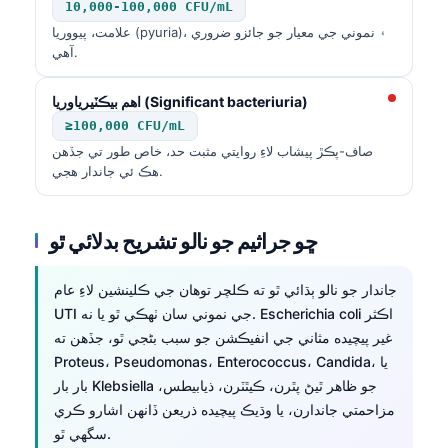
10,000-100,000 CFU/mL
علامت، پيووريا (pyuria)، ۽ نموني جي معيار جو جائزو ضروري
آهي.
اهم بيڪٽيرياوريا (Significant bacteriuria)
≥100,000 CFU/mL
صاف-پڪڙ پيشاب لاءِ روايتي مثبت حد، خاص طور تي جڏهن
هڪ ئي جاندار هجي.
ڇو جراثيم جو نالو تشريح بدلائي ٿو
جاندار جو نالو ٻڌائي ٿو ته ڪلچر توهان جي ڪلينشين لاءِ عام
UTI جي نموني سان ٺهڪي ٿو يا نه. Escherichia coli اڪثر
غير پيچيده مثاني جي انفيڪشن جو سبب بڻجي ٿو، جڏهن ته
Proteus، Pseudomonas، Enterococcus، Candida، يا
بار بار Klebsiella جو ظاهر ٿيڻ پٿرن، ڪيٿٽرن، ذيابيطس،
مزاحمتي جاندارن، يا وڌيڪ پيچيده ذريعن ڏانهن اشارو ڪري
سگهي ٿو.