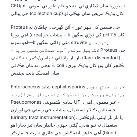
CFU/mL ۽ پيووريا سان ڏيکاري ٿي، نتيجو عام طور تي نموني
جي پيالي (collection cup) کان وڌيڪ مريض سان ٺهڪي ٿو.
Proteus جي قسمن کي ٻيهر غور ۾ آڻڻ گهرجي، ڇاڪاڻ ته
اهي يوريا (urea) کي ٽوڙي سگهن ٿا ۽ پيشاب جو pH 7.5 کان
مٿي وڌائي سگهن ٿا—اهو نمونو struvite پٿرن سان
لاڳاپيل هوندو آهي. جيڪڏهن ڪنهن مريض ۾ Proteus جي
بار بار واڌ ٿئي ۽ پاسن/ڪمر ۾ تڪليف (flank discomfort)
هجي، ته مان هڪ ئي E. coli ڪلچر کان پوءِ کان وڌيڪ تيزيءَ
سان اميجنگ بابت پڇندس.
Enterococcus شايد cephalosporins لاءِ مزاحمتي هجي،
جيتوڻيڪ رپورٽ ٻين لحاظن کان اطمينان بخش لڳي، ۽
Pseudomonas سادي ڪميونٽي UTI ۾ غير معمولي آهي،
جيستائين ڪيٿٽر استعمال، پيشاب جي رستي جي اوزارن
(urinary tract instrumentation)، يا بار بار اينٽي بايوٽڪس
استعمال نه ٿيو هجي. ڳڻتي جهڙي جاندار سان تيز بخار اهو
آهي جڏهن انفيڪشن جي جائزي ۾ رت جا مارڪر (blood