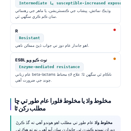
Intermediate يا susceptible-increased exposure
وڌيڪ نمائش، پيشاب جي ڪنسنٽريشن، يا ماهر جي رهنمائي
سان ڪم ڪري سگهي ٿي.
R
Resistant
اهو جاندار عام دوز تي جواب ڏيڻ ممڪن ناهي.
ESBL نوٽ ڪيو ويو
Enzyme-mediated resistance
عام زباني beta-lactams ناڪام ٿي سگهن ٿا؛ علاج لاءِ محتاط
چونڊ جي ضرورت آهي.
مخلوط واڌ يا مخلوط فلورا عام طور تي ڇا
مطلب رکن ٿا
مخلوط واڌ
عام طور تي مطلب اهو هوندو آهي ته گڏ ڪرڻ
دوران نمونو ڪيترن ئي جاندارن سان آيو آهي، نه ته هڪ ئي