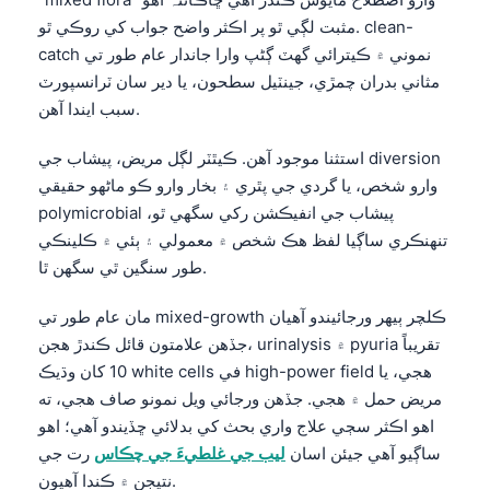
مثبت لڳي ٿو پر اڪثر واضح جواب کي روڪي ٿو. clean-
catch نموني ۾ ڪيترائي گهٽ ڳڻپ وارا جاندار عام طور تي
مثاني بدران چمڙي، جينٽيل سطحون، يا دير سان ٽرانسپورٽ
سبب ايندا آهن.
استثنا موجود آهن. ڪيٿٽر لڳل مريض، پيشاب جي diversion
وارو شخص، يا گردي جي پٿري ۽ بخار وارو ڪو ماڻهو حقيقي
polymicrobial پيشاب جي انفيڪشن رکي سگهي ٿو،
تنهنڪري ساڳيا لفظ هڪ شخص ۾ معمولي ۽ ٻئي ۾ ڪلينڪي
طور سنگين ٿي سگهن ٿا.
مان عام طور تي mixed-growth ڪلچر ٻيهر ورجائيندو آهيان
جڏهن علامتون قائل ڪندڙ هجن، urinalysis ۾ pyuria تقريباً
10 کان وڌيڪ white cells في high-power field هجي، يا
مريض حمل ۾ هجي. جڏهن ورجائي ويل نمونو صاف هجي، ته
اهو اڪثر سڄي علاج واري بحث کي بدلائي ڇڏيندو آهي؛ اهو
Norsk bokmål
ساڳيو آهي جيئن اسان
ليب جي غلطيءَ جي چڪاس
رت جي
Ślōnskŏ gŏdka
نتيجن ۾ ڪندا آهيون.