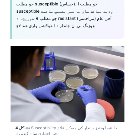
جو مطلب susceptible (حساس)، I جو مطلب
susceptible وڌيڪ نمائش سان يا غير يقيني سائيٽ
ڪوريج، ۽ R جو مطلب resistant (مزاحمتي) آهي عام
ڊوزنگ تي ان جاندار ۽ انفيڪشن واري هنڌ لاءِ.
Susceptibility جا نتيجا وڌندڙ جاندار کي ممڪن علاج
شڪل 4:
جي اختيارن سان ڳنڍين ٿا.