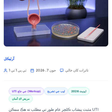
آرٽيڪل
تاثرات کان خالي
جون 7، 2026
1 ٽي پي 1 ٽي
2026 اپڊيٽ
ليب جي تشريح
UTI جي جاچ (Workup)
مريض لاءِ آسان
مثبت پيشاب ڪلچر عام طور تي مطلب ته هڪ ممڪن UTI