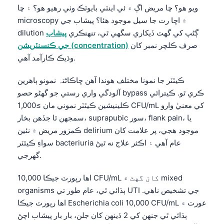
ويو هو؟ ڇا مريض اڳ ۾ ئي اينٽي بايوٽڪ وٺي رهيو هو؟ ۽ ڇا
microscopy ۾ اڇا رت جا سيل موجود هئا؟ پيشاب جي
dilution ڳڻپ کي گهٽ ڏيکاري سگهي ٿي، تنهنڪري
پيشاب
صرف ڪلچر نمبر کان
جي ڪنسنٽريشن (concentration)
وڌيڪ ڪارآمد آهي.
ڪيٿٽر جا نمونا مختلف هوندا آهن ڇاڪاڻ⁠تہ نمونو ٻاهرين
آلودگي واري رستي جو گهڻو حصو bypass ڪري ٿو. ڪيترائي
ڪلينيشين ڪيٿٽر نموني مان ≥1,000 CFU/mL کي معنيٰ وارو
سمجهن ٿا جڏهن بخار، suprapubic سور، flank pain، يا
ڪمزور مريض ۾ نئين delirium موجود هجي، پر علامت کان
سواءِ ڪيٿٽر bacteriuria عام آهي ۽ اڪثر علاج نه ٿيڻ
گهرجي.
اها رپورٽ جيڪا 10,000 CFU/mL کان گهٽ ۾ mixed
organisms ٻڌائي ٿي، عام طور تي UTI جي تشخيص ناهي.
اها رپورٽ جيڪا Escherichia coli 10,000 CFU/mL عورت ۾
ٻڌائي ٿي جنهن کي 2 ڏينهن کان جلن، بار بار پيشاب اچڻ