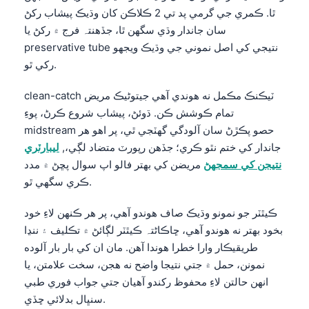
O‘zbekcha
ٿا. ڪمري جي گرمي پد تي 2 ڪلاڪن کان وڌيڪ پيشاب رکڻ
سان جاندار وڌي سگهن ٿا، جڏهن⁠تہ فرج ۾ رکڻ يا
Українська
preservative tube نتيجي کي اصل نموني جي وڌيڪ ويجهو
አማርኛ
رکي ٿو.
Kiswahili
clean-catch ٽيڪنڪ مڪمل نه هوندي آهي جيتوڻيڪ مريض
ភាសាខ្មែរ
تمام ڪوشش ڪن. ڌوئڻ، پيشاب شروع ڪرڻ، پوءِ
ဗမာစာ
midstream حصو پڪڙڻ سان آلودگي گهٽجي ٿي، پر اهو هر
جاندار کي ختم نٿو ڪري؛ جڏهن رپورٽ متضاد لڳي،,
ليبارٽري
ไทย
نتيجن کي سمجهڻ
مريضن کي بهتر فالو اپ سوال پڇڻ ۾ مدد
Tagalog
ڪري سگهي ٿو.
Tiếng Việt
ڪيٿٽر جو نمونو وڌيڪ صاف هوندو آهي، پر هر ڪنهن لاءِ خود
Bahasa Melayu
بخود بهتر نه هوندو آهي، ڇاڪاڻ⁠تہ ڪيٿٽر لڳائڻ ۾ تڪليف ۽ ننڍا
മലയാളം
طريقيڪار وارا خطرا هوندا آهن. مان ان کي بار بار آلوده
ಕನ್ನಡ
نمونن، حمل ۾ جتي نتيجا واضح نه هجن، سخت علامتن، يا
انهن حالتن لاءِ محفوظ رکندو آهيان جتي جواب فوري طبي
ગુજરાતી
سنڀال بدلائي ڇڏي.
தமிழ்