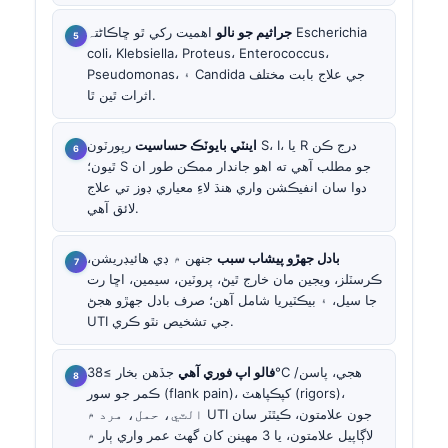
جراثيم جو نالو
اهميت رکي ٿو ڇاڪاڻ⁠تہ Escherichia
coli، Klebsiella، Proteus، Enterococcus،
Pseudomonas، ۽ Candida جي علاج بابت مختلف
اثرات ٿين ٿا.
اينٽي بايوٽڪ حساسيت
رپورٽون S، I، يا R درج ڪن
ٿيون؛ S جو مطلب آهي ته اهو جاندار ممڪن طور ان
دوا سان انفيڪشن واري هنڌ لاءِ معياري ڊوز تي علاج
لائق آهي.
بادل جهڙو پيشاب سبب
جنهن ۾ ڊي هائيڊريشن،
ڪرسٽلز، ويجين مان خارج ٿيڻ، پروٽين، سيمين، اڇا رت
جا سيل، ۽ بيڪٽيريا شامل آهن؛ صرف بادل جهڙو هجڻ
UTI جي تشخيص نٿو ڪري.
فالو اپ فوري آهي
جڏهن بخار ≥38°C هجي، پاسن/
ڪمر جو سور (flank pain)، کپڪپاهٽ (rigors)،
الٽي، حمل، مرد ۾ UTI جون علامتون، ڪيٿٽر سان
لاڳاپيل علامتون، يا 3 مهينن کان گهٽ عمر واري ٻار ۾