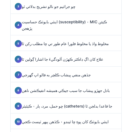
ڇو جراثيم جو نالو تشريح بدلائي ٿو
اينٽي بايوٽڪ حساسيت (susceptibility) ۽ MIC ڪيئن
پڙهجن
مخلوط واڌ يا مخلوط فلورا عام طور تي ڇا مطلب رکن ٿا
علاج کان اڳ ڊاڪٽر ڪهڙن آلودگيءَ جا اشارا ڳولين ٿا
جڏهن منفي پيشاب ڪلچر به فالو اپ گهرجي
بادل جهڙو پيشاب جا سبب جيڪي هميشه انفيڪشن ناهن
ڇو حمل، مرد، ٻار ۽ ڪيٿيٽر (catheters) جا قاعدا بدلجن ٿا
اينٽي بايوٽڪ کان پوءِ ڇا ٿيندو ۽ ڪڏهن ٻيهر ٽيسٽ ڪجي