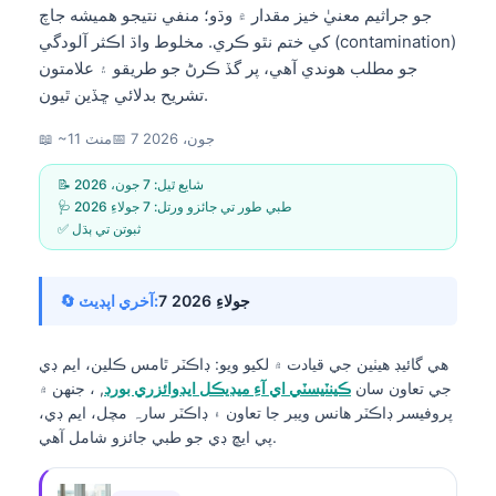
جو جراثيم معنيٰ خيز مقدار ۾ وڌو؛ منفي نتيجو هميشه جاچ
کي ختم نٿو ڪري. مخلوط واڌ اڪثر آلودگي (contamination)
جو مطلب هوندي آهي، پر گڏ ڪرڻ جو طريقو ۽ علامتون
تشريح بدلائي ڇڏين ٿيون.
7 جون، 2026
📅
📖 ~11 منٽ
📝 شايع ٿيل:
7 جون، 2026
🩺 طبي طور تي جائزو ورتل:
7 جولاءِ 2026
✅ ثبوتن تي ٻڌل
7 جولاءِ 2026
🔄 آخري اپڊيٽ:
هي گائيڊ هيٺين جي قيادت ۾ لکيو ويو:
ڊاڪٽر ٿامس ڪلين، ايم ڊي
جي تعاون سان
ڪينٽيسٽي اي آءِ ميڊيڪل ايڊوائزري بورڊ
, ، جنهن ۾
پروفيسر ڊاڪٽر هانس ويبر جا تعاون ۽ ڊاڪٽر سارہ مچل، ايم ڊي،
پي ايڇ ڊي جو طبي جائزو شامل آهي.