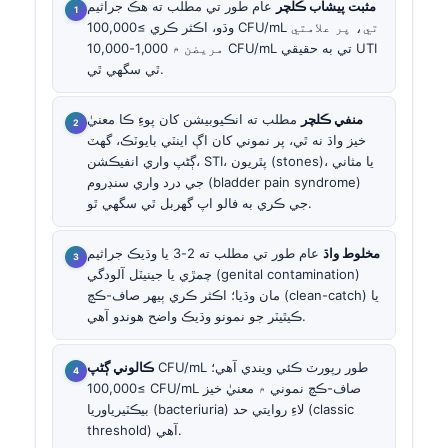
مثبت پيشاب ڪلچر
عام طور تي مطلب ته هڪ جراثيم
وڌو، اڪثر ڪري ≥100,000 CFU/mL تي، پر علامتي
مريضن ۾ 1,000-10,000 CFU/mL تي به حقيقي UTI
ٿي سگهي ٿي.
منفي ڪلچر
مطلب ته انڪيوبيشن کان پوءِ ڪا معنيٰ
خيز واڌ نه ٿي، پر نموني کان اڳ اينٽي بايوٽڪ، گهٽ
ڳڻپ واري انفيڪشن، STI، پٿريون (stones)، يا مثاني
جي درد واري سنڊروم (bladder pain syndrome)
جي ڪري به فالو اپ گهربل ٿي سگهي ٿو.
مخلوط واڌ
عام طور تي مطلب ته 2-3 يا وڌيڪ جراثيم
چمڙي يا جينيٽل آلودگي (genital contamination)
مان وڌيا؛ اڪثر ڪري ٻيهر صاف-ڪچ (clean-catch) يا
ڪيٿيٽر جو نمونو وڌيڪ واضح هوندو آهي.
CFU/mL طور رپورٽ ڪئي ويندي آهي؛
ڪالوني ڳڻپ
≥100,000 CFU/mL صاف-ڪچ نموني ۾ معنيٰ خيز
بيڪٽيرياوريا (bacteriuria) لاءِ روايتي حد (classic
threshold) آهي.