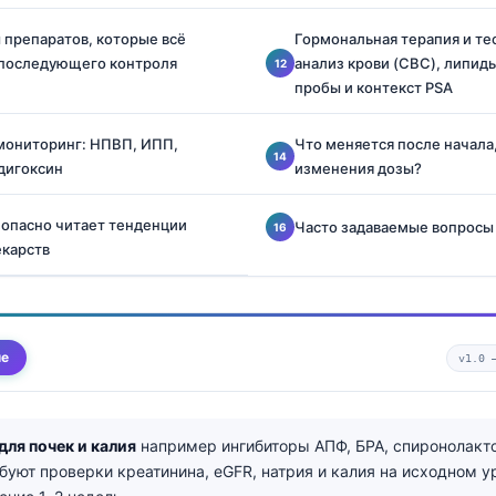
 препаратов, которые всё
Гормональная терапия и те
 последующего контроля
анализ крови (CBC), липид
пробы и контекст PSA
ониторинг: НПВП, ИПП,
Что меняется после начала
дигоксин
изменения дозы?
езопасно читает тенденции
Часто задаваемые вопросы
екарств
ме
v1.0
для почек и калия
например ингибиторы АПФ, БРА, спиронолакто
буют проверки креатинина, eGFR, натрия и калия на исходном у