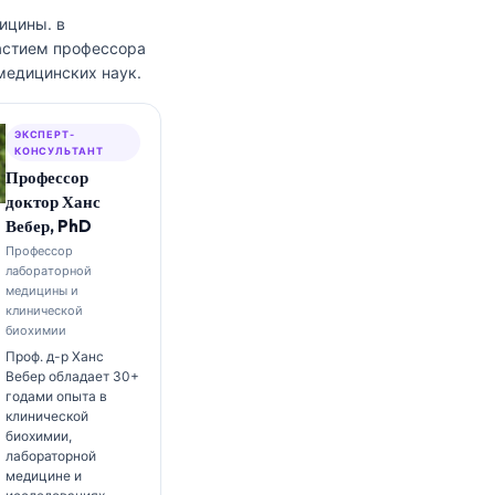
дицины.
в
частием профессора
медицинских наук.
ЭКСПЕРТ-
КОНСУЛЬТАНТ
Профессор
доктор Ханс
Вебер, PhD
Профессор
лабораторной
медицины и
клинической
биохимии
Проф. д-р Ханс
Вебер обладает 30+
годами опыта в
клинической
биохимии,
лабораторной
медицине и