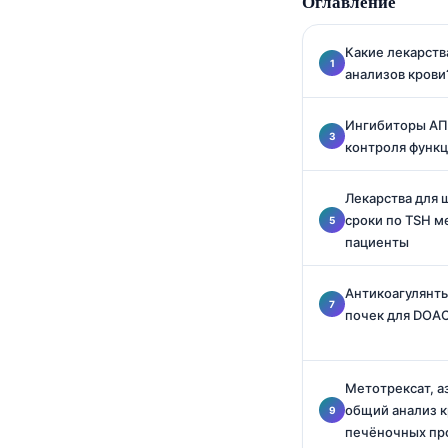
Оглавление
Català
O‘zbekcha
Какие лекарств
анализов крови
Українська
አማርኛ
Ингибиторы АПФ
Kiswahili
контроля функц
ភាសាខ្មែរ
Лекарства для
ဗမာစာ
сроки по TSH 
пациенты
ไทย
Tagalog
Антикоагулянты
Tiếng Việt
почек для DOA
Bahasa Melayu
മലയാളം
Метотрексат, а
общий анализ к
ಕನ್ನಡ
печёночных пр
ગુજરાતી