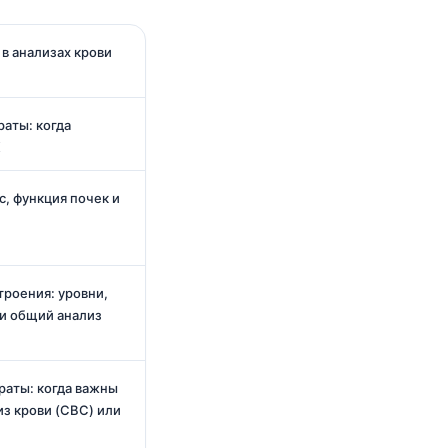
в анализах крови
аты: когда
K
c, функция почек и
троения: уровни,
 и общий анализ
аты: когда важны
из крови (CBC) или