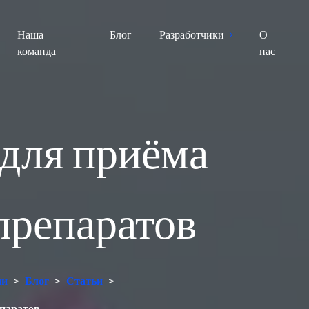
Наша
Блог
Разработчики
О
команда
нас
 для приёма
препаратов
ии
>
Блог
>
Статьи
>
епаратов