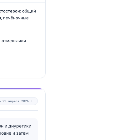
стостерон: общий
ы, печёночные
, отмены или
 —
29 апреля 2026 г.
н и диуретики
ровне и затем