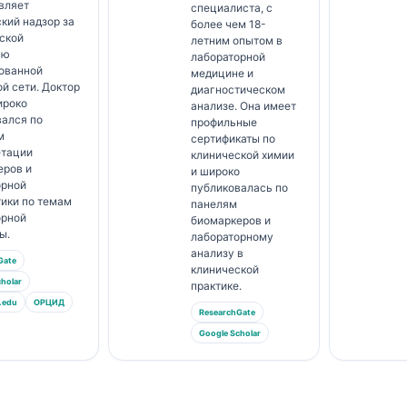
вляет
специалиста, с
кий надзор за
более чем 18-
ской
летним опытом в
ью
лабораторной
тованной
медицине и
й сети. Доктор
диагностическом
ироко
анализе. Она имеет
вался по
профильные
м
сертификаты по
етации
клинической химии
еров и
и широко
орной
публиковалась по
ики по темам
панелям
орной
биомаркеров и
ы.
лабораторному
анализу в
Gate
клинической
holar
практике.
.edu
ОРЦИД
ResearchGate
Google Scholar