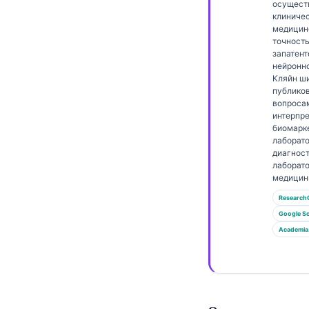
Gàidhlig
осущест
клиничес
Euskara
медицин
точност
Македонски јазик
запатен
нейронно
Latviešu valoda
Кляйн ш
публико
Galego
вопроса
অসমীয়া
интерпр
биомарк
සිංහල
лаборат
диагност
سنڌي
лаборат
медицин
پښتو
Research
Google Sc
Slovenčina
Academia
Hrvatski
Suomi
Қазақ тілі