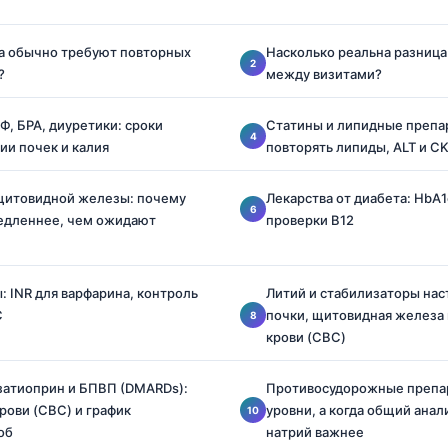
а обычно требуют повторных
Насколько реальна разница 
?
между визитами?
, БРА, диуретики: сроки
Статины и липидные препар
ии почек и калия
повторять липиды, ALT и C
 щитовидной железы: почему
Лекарства от диабета: HbA1
медленнее, чем ожидают
проверки B12
: INR для варфарина, контроль
Литий и стабилизаторы нас
C
почки, щитовидная железа
крови (CBC)
затиоприн и БПВП (DMARDs):
Противосудорожные препар
рови (CBC) и график
уровни, а когда общий анал
об
натрий важнее