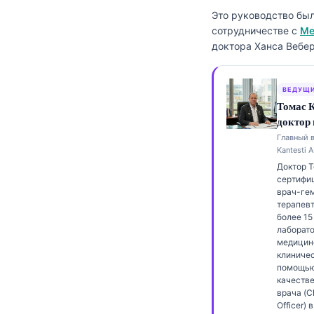
Frysk
Это руководство бы
сотрудничестве с
Ме
Esperanto
доктора Ханса Вебер
Беларуская мова
Татар теле
ВЕДУЩИ
Томас 
Кыргызча
доктор
ئۇيغۇرچە
Главный 
Kantesti A
Cebuano
Доктор 
Basa Jawa
сертифи
врач-гем
ພາສາລາວ
терапев
более 15
Монгол
лаборат
медицин
Afrikaans
клиничес
помощью
العربية المغربية
качестве
Occitan
врача (C
Officer) в