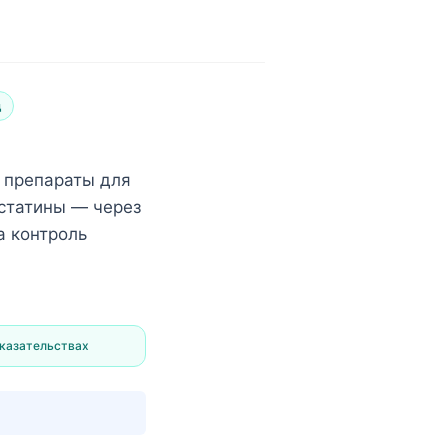
д
 препараты для
 статины — через
а контроль
оказательствах