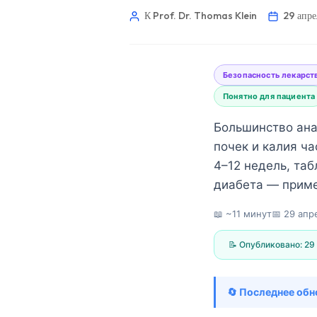
К Prof. Dr. Thomas Klein
29 апре
Безопасность лекарст
Понятно для пациента
Большинство ана
почек и калия ча
4–12 недель, та
диабета — приме
📖 ~11 минут
📅
29 апр
📝 Опубликовано:
29
Norsk bokmål
🔄 Последнее обн
Ślōnskŏ gŏdka