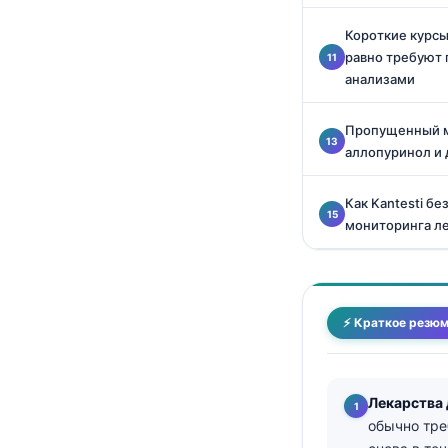
தமிழ்
Короткие курсы
равно требуют
తెలుగు
анализами
मराठी
اردو
Пропущенный м
аллопуринол и 
বাংলা
Shqip
Как Kantesti б
мониторинга л
Magyar
Slovenščina
한국어
⚡ Краткое резю
Polski
Lietuvių kalba
ქართული
Лекарства 
Čeština
обычно тре