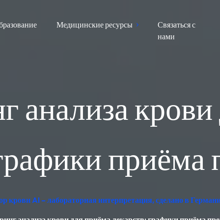
бразование
Медицинские ресурсы
Связаться с
нами
 анализа крови
 графики приёма 
р крови AI – лабораторная интерпретация, сделано в Герман
инг анализа крови для приёма лекарств: графики приёма пр