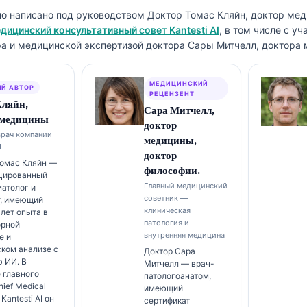
ло написано под руководством
Доктор Томас Кляйн, доктор ме
дицинский консультативный совет Kantesti AI
, в том числе с у
а и медицинской экспертизой доктора Сары Митчелл, доктора 
МЕДИЦИНСКИЙ
Й АВТОР
РЕЦЕНЗЕНТ
Кляйн,
Сара Митчелл,
 медицины
доктор
врач компании
медицины,
I
доктор
Томас Кляйн —
философии.
цированный
Главный медицинский
атолог и
советник —
т, имеющий
клиническая
 лет опыта в
патология и
орной
внутренняя медицина
е и
ком анализе с
Доктор Сара
 ИИ. В
Митчелл — врач-
 главного
патологоанатом,
hief Medical
имеющий
 Kantesti AI он
сертификат