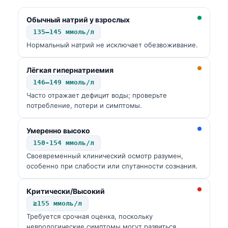
Frysk
Обычный натрий у взрослых
Esperanto
135–145 ммоль/л
Беларуская мова
Нормальный натрий не исключает обезвоживание.
Татар теле
Лёгкая гипернатриемия
Кыргызча
146–149 ммоль/л
ئۇيغۇرچە
Часто отражает дефицит воды; проверьте
потребление, потери и симптомы.
Cebuano
Basa Jawa
Умеренно высоко
150-154 ммоль/л
ພາສາລາວ
Своевременный клинический осмотр разумен,
Монгол
особенно при слабости или спутанности сознания.
Afrikaans
Критически/Высокий
العربية المغربية
≥155 ммоль/л
Occitan
Требуется срочная оценка, поскольку
неврологические симптомы могут развиться