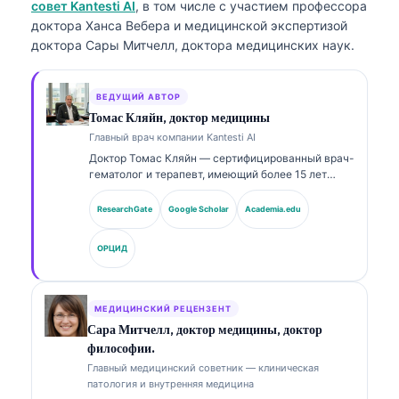
совет Kantesti AI
, в том числе с участием профессора
доктора Ханса Вебера и медицинской экспертизой
доктора Сары Митчелл, доктора медицинских наук.
ВЕДУЩИЙ АВТОР
Томас Кляйн, доктор медицины
Главный врач компании Kantesti AI
Доктор Томас Кляйн — сертифицированный врач-
гематолог и терапевт, имеющий более 15 лет
опыта в лабораторной медицине и клиническом
анализе с помощью ИИ. В качестве главного
ResearchGate
Google Scholar
Academia.edu
врача (Chief Medical Officer) в Kantesti AI он
осуществляет клинический надзор за
ОРЦИД
медицинской точностью запатентованной
нейронной сети. Доктор Кляйн широко
публиковался по вопросам интерпретации
биомаркеров и лабораторной диагностики по
МЕДИЦИНСКИЙ РЕЦЕНЗЕНТ
темам лабораторной медицины.
Сара Митчелл, доктор медицины, доктор
философии.
Главный медицинский советник — клиническая
патология и внутренняя медицина