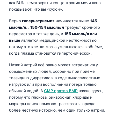
как BUN, гематокрит и концентрация мочи явно
показывают, что вы «сухой».
Верно
гипернатриемия
начинается выше
145
ммоль/л
. .
150-154 ммоль/л
требуют срочного
пересмотра в тот же день, и
155 ммоль/л или
выше
является медицинской неотложностью,
потому что клетки мозга уменьшаются в объёме,
когда плазма становится гипертонической.
Низкий натрий всё равно может встречаться у
обезвоженных людей, особенно при приёме
тиазидных диуретиков, в ходе выносливостных
нагрузок или при восполнении потерь только
обычной водой. А
CMP против BMP
важно здесь,
потому что глюкоза, бикарбонат, хлориды и
маркеры почек помогают рассказать гораздо
Norsk bokmål
более честную историю, чем один только натрий.
Ślōnskŏ gŏdka