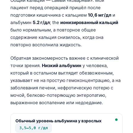
Общий кальций — самый «коварный». Мой
日本語
пациент перед операцией пришёл после
Eesti
подготовки кишечника с кальцием
10,6 мг/дл
и
альбумин
5.2 г/дл
;
the
ионизированный кальций
Azərbaycan dili
было нормальным, а повторное общее
Bosanski
содержание кальция снизилось, когда она
Svenska
повторно восполнила жидкость.
Српски језик
Обратная закономерность важнее с клинической
Íslenska
точки зрения.
Низкий альбумин
у человека,
Հայերեն
который в остальном выглядит обезвоженным,
указывает не на простую гемоконцентрацию, а на
Bahasa Indonesia
заболевания печени, нефротическую потерю с
हिन्दी
мочой, белково-потеряющую энтеропатию,
Nederlands
выраженное воспаление или недоедание.
Dansk
Български
Обычный уровень альбумина у взрослых
3,5–5,0 г/дл
فارسی