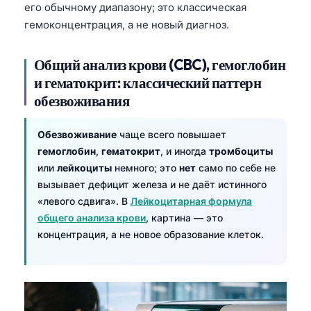
его обычному диапазону; это классическая
гемоконцентрация, а не новый диагноз.
Общий анализ крови (CBC), гемоглобин
и гематокрит: классический паттерн
обезвоживания
Обезвоживание
чаще всего повышает
гемоглобин
,
гематокрит
, и иногда
тромбоциты
или
лейкоциты
немного; это
нет
само по себе не
вызывает дефицит железа и не даёт истинного
«левого сдвига». В
Лейкоцитарная формула
общего анализа крови
, картина — это
концентрация, а не новое образование клеток.