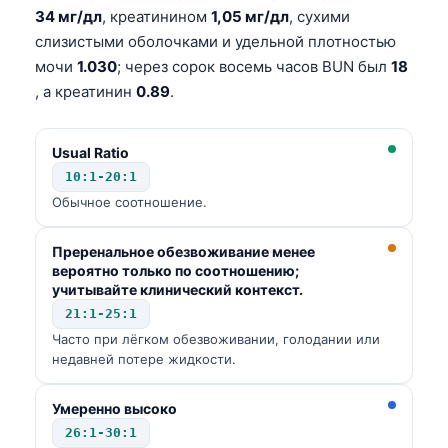
34 мг/дл
, креатинином
1,05 мг/дл
, сухими
слизистыми оболочками и удельной плотностью
мочи
1.030
; через сорок восемь часов BUN был
18
, а креатинин
0.89
.
Usual Ratio
10:1-20:1
Обычное соотношение.
Преренальное обезвоживание менее
вероятно только по соотношению;
учитывайте клинический контекст.
21:1-25:1
Часто при лёгком обезвоживании, голодании или
недавней потере жидкости.
Умеренно высоко
26:1-30:1