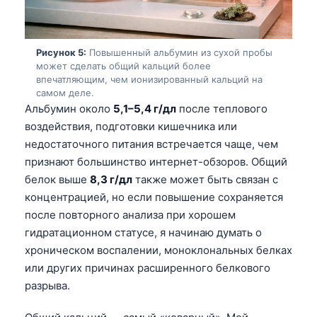
தமிழ்
తెలుగు
Рисунок 5:
Повышенный альбумин из сухой пробы
может сделать общий кальций более
मराठी
впечатляющим, чем ионизированный кальций на
اردو
самом деле.
Альбумин около
5,1–5,4 г/дл
после теплового
বাংলা
воздействия, подготовки кишечника или
Shqip
недостаточного питания встречается чаще, чем
Magyar
признают большинство интернет-обзоров. Общий
белок выше
8,3 г/дл
также может быть связан с
Slovenščina
концентрацией, но если повышение сохраняется
한국어
после повторного анализа при хорошем
Polski
гидратационном статусе, я начинаю думать о
хроническом воспалении, моноклональных белках
Lietuvių kalba
или других причинах расширенного белкового
ქართული
разрыва.
Čeština