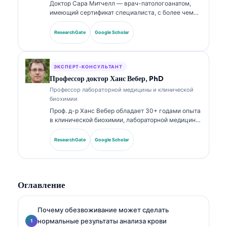
Доктор Сара Митчелл — врач-патологоанатом,
имеющий сертификат специалиста, с более чем
18-летним опытом в лабораторной медицине и
диагностическом анализе. Она имеет профильные
ResearchGate
Google Scholar
сертификаты по клинической химии и широко
публиковалась по панелям биомаркеров и
лабораторному анализу в клинической практике.
ЭКСПЕРТ-КОНСУЛЬТАНТ
Профессор доктор Ханс Вебер, PhD
Профессор лабораторной медицины и клинической
биохимии
Проф. д-р Ханс Вебер обладает 30+ годами опыта
в клинической биохимии, лабораторной медицине
и исследованиях биомаркеров. Бывший президент
Немецкого общества клинической химии, он
ResearchGate
Google Scholar
специализируется на анализе диагностических
панелей, стандартизации биомаркеров и
лабораторной медицине с поддержкой ИИ.
Оглавление
Почему обезвоживание может сделать
нормальные результаты анализа крови