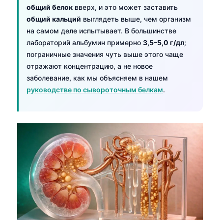
общий белок
вверх, и это может заставить
Català
общий кальций
выглядеть выше, чем организм
O‘zbekcha
на самом деле испытывает. В большинстве
Українська
лабораторий альбумин примерно
3,5–5,0 г/дл
;
пограничные значения чуть выше этого чаще
አማርኛ
отражают концентрацию, а не новое
Kiswahili
заболевание, как мы объясняем в нашем
ភាសាខ្មែរ
руководстве по сывороточным белкам
.
ဗမာစာ
ไทย
Tagalog
Tiếng Việt
Bahasa Melayu
മലയാളം
ಕನ್ನಡ
ગુજરાતી