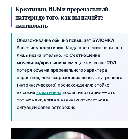
Креатинин, BUN и преренальный
паттерн до того, как вы начнёте
паниковать
Обезвоживание обычно повышает
БУЛОЧКА
более чем
креатинин
. Когда креатинин повышен
лишь незначительно, но
Соотношение
мочевины/креатинина
смещается выше
20:1
,
потеря объёма преренального характера
вероятнее, чем повреждение почек внутреннего
(интринсического) происхождения; стойко
высокий
креатинина
после гидратации — это
тот момент, когда я начинаю относиться к
ситуации более осторожно.