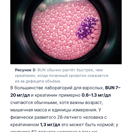
Рисунок 3:
BUN обычно растёт быстрее, чем
креатинин, когда почечный кровоток снижается
из‑за дефицита объёма.
В большинстве лабораторий для взрослых,
BUN 7–
20 мг/дл
и креатинин примерно
0.6–1.3 мг/дл
считаются обычными, хотя важны возраст,
мышечная масса и единицы измерения. У
физически развитого 28‑летнего человека с
креатинином
1,3 мг/дл
это может быть нормой; у
хрупкого 82‑летнего человека с тем же