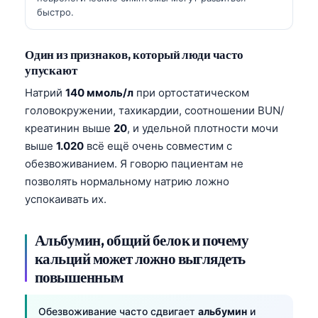
Gàidhlig
быстро.
Euskara
Македонски јазик
Один из признаков, который люди часто
упускают
Latviešu valoda
Натрий
140 ммоль/л
при ортостатическом
Galego
головокружении, тахикардии, соотношении BUN/
অসমীয়া
креатинин выше
20
, и удельной плотности мочи
සිංහල
выше
1.020
всё ещё очень совместим с
обезвоживанием. Я говорю пациентам не
سنڌي
позволять нормальному натрию ложно
پښتو
успокаивать их.
Slovenčina
Альбумин, общий белок и почему
кальций может ложно выглядеть
Hrvatski
повышенным
Suomi
Қазақ тілі
Обезвоживание часто сдвигает
альбумин
и