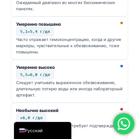
Ожидаемый диапазон во многих биохимических
简体中文
панелях.
Română
Умеренно повышено
Türkçe
5,1–5,4 г/дл
Ελληνικά
Часто отражает гемоконцентрацию, когда и другие
маркеры, чувствительные к обезвоживанию, тоже
Português
повышены.
Español
Умеренно высоко
Italiano
5,5–6,0 г/дл
עִבְרִית
Следует учитывать выраженное обезвоживание,
длительную потерю воды или иногда лабораторный
Français
артефакт.
العربية
Deutsch
Необычно высокий
>6,0 г/дл
English
Редкий результат, который требует подтверждения
Русский
и более широкой оценки.