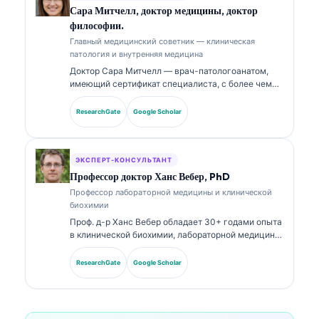
Сара Митчелл, доктор медицины, доктор
философии.
Главный медицинский советник — клиническая
патология и внутренняя медицина
Доктор Сара Митчелл — врач-патологоанатом,
имеющий сертификат специалиста, с более чем
18-летним опытом в лабораторной медицине и
диагностическом анализе. Она имеет профильные
ResearchGate
Google Scholar
сертификаты по клинической химии и широко
публиковалась по панелям биомаркеров и
лабораторному анализу в клинической практике.
ЭКСПЕРТ-КОНСУЛЬТАНТ
Профессор доктор Ханс Вебер, PhD
Профессор лабораторной медицины и клинической
биохимии
Проф. д-р Ханс Вебер обладает 30+ годами опыта
в клинической биохимии, лабораторной медицине
и исследованиях биомаркеров. Бывший президент
Немецкого общества клинической химии, он
ResearchGate
Google Scholar
специализируется на анализе диагностических
панелей, стандартизации биомаркеров и
лабораторной медицине с поддержкой ИИ.