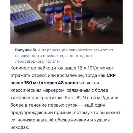
Frysk
Esperanto
Беларуская мова
Татар теле
Кыргызча
Рисунок 5:
Интерпретация панкреатита зависит от
ئۇيغۇرچە
совокупности признаков, а не от одного
лабораторного «флага».
Cebuano
Количество лейкоцитов выше 12 × 10⁹/л может
Basa Jawa
отражать стресс или воспаление, тогда как
CRP
выше 150 мг/л через 48 часов
является
ພາສາລາວ
классическим маркёром, связанным с более
Монгол
тяжёлым панкреатитом. Рост BUN на 5 мг/дл или
Afrikaans
более в течение первых суток — ещё один
предупреждающий признак, потому что он может
العربية المغربية
сигнализировать об обезвоживании и худших
Occitan
исходах.