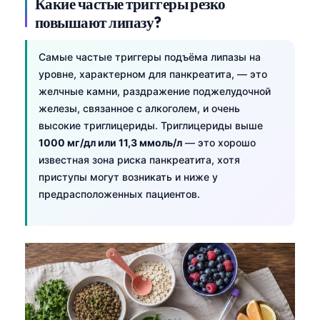
Какие частые триггеры резко
Català
повышают липазу?
O‘zbekcha
Самые частые триггеры подъёма липазы на
Українська
уровне, характерном для панкреатита, — это
አማርኛ
желчные камни, раздражение поджелудочной
Kiswahili
железы, связанное с алкоголем, и очень
высокие триглицериды. Триглицериды выше
ភាសាខ្មែរ
1000 мг/дл или 11,3 ммоль/л
— это хорошо
ဗမာစာ
известная зона риска панкреатита, хотя
ไทย
приступы могут возникать и ниже у
предрасположенных пациентов.
Tagalog
Tiếng Việt
Bahasa Melayu
മലയാളം
ಕನ್ನಡ
ગુજરાતી