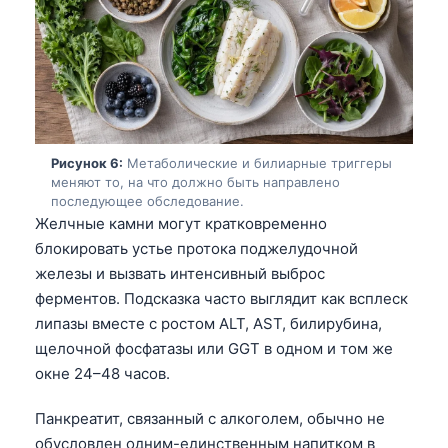
தமிழ்
తెలుగు
मराठी
اردو
বাংলা
Рисунок 6:
Метаболические и билиарные триггеры
меняют то, на что должно быть направлено
Shqip
последующее обследование.
Желчные камни могут кратковременно
Magyar
блокировать устье протока поджелудочной
Slovenščina
железы и вызвать интенсивный выброс
한국어
ферментов. Подсказка часто выглядит как всплеск
липазы вместе с ростом ALT, AST, билирубина,
Polski
щелочной фосфатазы или GGT в одном и том же
Lietuvių kalba
окне 24–48 часов.
ქართული
Панкреатит, связанный с алкоголем, обычно не
Čeština
обусловлен одним-единственным напитком в