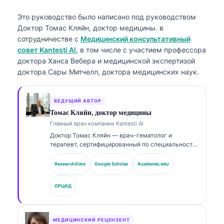
Это руководство было написано под руководством
Доктор Томас Кляйн, доктор медицины.
в
сотрудничестве с
Медицинский консультативный
совет Kantesti AI
, в том числе с участием профессора
доктора Ханса Вебера и медицинской экспертизой
доктора Сары Митчелл, доктора медицинских наук.
ВЕДУЩИЙ АВТОР
Томас Кляйн, доктор медицины
Главный врач компании Kantesti AI
Доктор Томас Кляйн — врач-гематолог и
терапевт, сертифицированный по специальности,
с более чем 15-летним опытом работы в
лабораторной медицине и клиническом анализе с
ResearchGate
Google Scholar
Academia.edu
помощью ИИ. В качестве главного медицинского
директора в Kantesti AI он осуществляет
ОРЦИД
клинический надзор за медицинской точностью
запатентованной нейросети. Доктор Кляйн
публиковался по вопросам интерпретации
биомаркеров и лабораторной диагностики.
МЕДИЦИНСКИЙ РЕЦЕНЗЕНТ