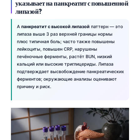
указывает на панкреатит с повышенной
липазой?
A
панкреатит с высокой липазой
паттерн — это
липаза выше 3 раз верхней границы нормы
плюс типичная боль; часто также повышены
лейкоциты, повышен CRP, нарушены
печёночные ферменты, растёт BUN, низкий
кальций или высокие триглицериды. Липаза
подтверждает высвобождение панкреатических
ферментов; окружающие анализы оценивают
причину и риск.
Norsk bokmål
Ślōnskŏ gŏdka