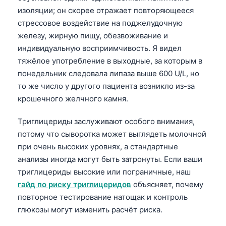
日本語
изоляции; он скорее отражает повторяющееся
Eesti
стрессовое воздействие на поджелудочную
железу, жирную пищу, обезвоживание и
Azərbaycan dili
индивидуальную восприимчивость. Я видел
Bosanski
тяжёлое употребление в выходные, за которым в
Svenska
понедельник следовала липаза выше 600 U/L, но
то же число у другого пациента возникло из-за
Српски језик
крошечного желчного камня.
Íslenska
Триглицериды заслуживают особого внимания,
Հայերեն
потому что сыворотка может выглядеть молочной
Bahasa Indonesia
при очень высоких уровнях, а стандартные
हिन्दी
анализы иногда могут быть затронуты. Если ваши
триглицериды высокие или пограничные, наш
Nederlands
гайд по риску триглицеридов
объясняет, почему
Dansk
повторное тестирование натощак и контроль
Български
глюкозы могут изменить расчёт риска.
فارسی