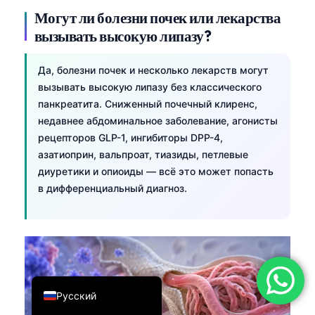
Могут ли болезни почек или лекарства
简体中文
вызывать высокую липазу?
Română
Türkçe
Да, болезни почек и несколько лекарств могут
Ελληνικά
вызывать высокую липазу без классического
панкреатита. Сниженный почечный клиренс,
Português
недавнее абдоминальное заболевание, агонисты
Español
рецепторов GLP-1, ингибиторы DPP-4,
азатиоприн, вальпроат, тиазиды, петлевые
Italiano
диуретики и опиоиды — всё это может попасть
עִבְרִית
в дифференциальный диагноз.
Français
العربية
Deutsch
English
Русский