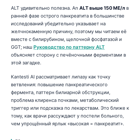
Gàidhlig
ALT удивительно полезна. An
ALT выше 150 МЕ/л
в
Euskara
ранней фазе острого панкреатита в большинстве
Македонски јазик
исследований убедительно указывает на
желчнокаменную причину, поэтому мы читаем её
Latviešu valoda
вместе с билирубином, щелочной фосфатазой и
Galego
GGT; наш
Руководство по паттерну ALT
অসমীয়া
объясняет сторону с печёночными ферментами в
සිංහල
этой загадке.
سنڌي
Kantesti AI рассматривает липазу как точку
پښتو
ветвления: повышение панкреатического
фермента, паттерн билиарной обструкции,
проблема клиренса почками, метаболический
Slovenčina
триггер или подсказка по лекарствам. Это ближе к
Hrvatski
тому, как врачи рассуждают у постели больного,
чем упрощённый ярлык «высокая = панкреатит».
Suomi
Қазақ тілі