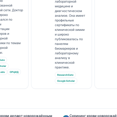
ью
лабораторной
тованной
медицине и
й сети. Доктор
диагностическом
ироко
анализе. Она имеет
вался по
профильные
м
сертификаты по
етации
клинической химии
еров и
и широко
орной
публиковалась по
ики по темам
панелям
орной
биомаркеров и
ы.
лабораторному
анализу в
Gate
клинической
holar
практике.
.edu
ОРЦИД
ResearchGate
Google Scholar
 крови делают новорождённым
Скрининг крови новорождё