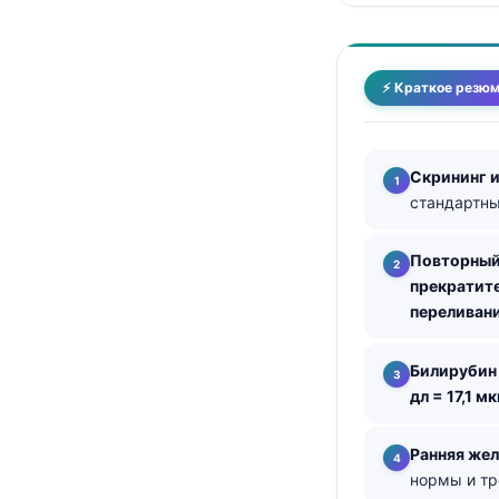
தமிழ்
తెలుగు
⚡ Краткое резю
मराठी
اردو
Скрининг и
বাংলা
стандартны
Shqip
Magyar
Повторный
прекратите
Slovenščina
переливан
한국어
Polski
Билирубин
дл = 17,1 м
Lietuvių kalba
ქართული
Ранняя жел
Čeština
нормы и тр