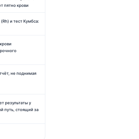
ет пятно крови
(Rh) и тест Кумбса:
 крови
рочного
тчёт, не поднимая
ет результаты у
й путь, стоящий за