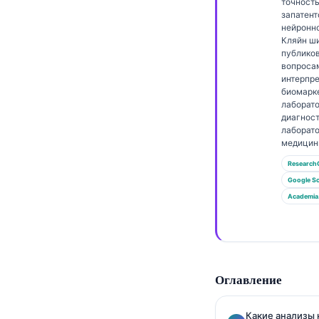
Gàidhlig
точност
запатен
Euskara
нейронно
Кляйн ш
Македонски јазик
публико
вопроса
Latviešu valoda
интерпр
биомарк
Galego
лаборат
диагност
অসমীয়া
лаборат
සිංහල
медицин
سنڌي
Research
Google Sc
پښتو
Academia
Slovenčina
Hrvatski
Оглавление
Suomi
Қазақ тілі
Какие анализы