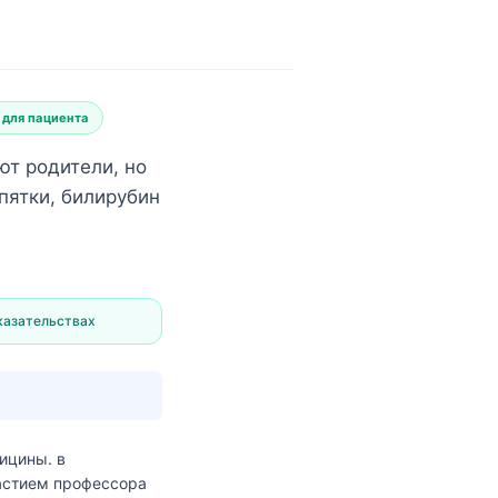
 для пациента
т родители, но
пятки, билирубин
казательствах
дицины.
в
частием профессора