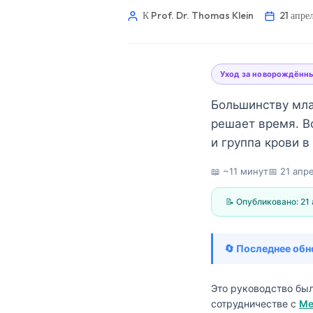
К Prof. Dr. Thomas Klein
21 апре
Уход за новорождённ
Большинству мла
решает время. Во
и группа крови 
📖 ~11 минут
📅
21 апре
📝 Опубликовано:
21 
🔄 Последнее обн
Norsk bokmål
Это руководство бы
сотрудничестве с
Ме
Ślōnskŏ gŏdka