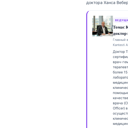
доктора Ханса Вебер
Frysk
Esperanto
ВЕДУЩИ
Беларуская мова
Томас 
доктор
Татар теле
Главный 
Кыргызча
Kantesti A
Доктор 
ئۇيغۇرچە
сертифи
врач-гем
Cebuano
терапев
Basa Jawa
более 15
лаборат
ພາສາລາວ
медицин
клиничес
Монгол
помощью
качестве
Afrikaans
врача (C
Officer) в
العربية المغربية
осущест
клиничес
Occitan
медицин