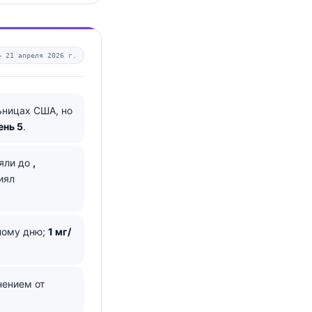
 —
21 апреля 2026 г.
ьницах США, но
ень 5
.
зяли до
,
иял
рному дню;
1 мг/
нением от