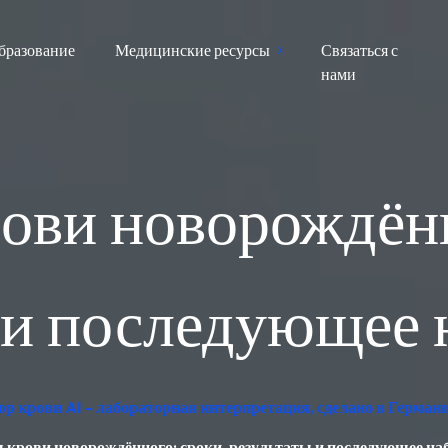
бразование
Медицинские ресурсы
Связаться с
нами
ови новорождённ
 и последующее
р крови AI – лабораторная интерпретация, сделано в Герман
 крови новорождённого: сроки, результаты и последующее на