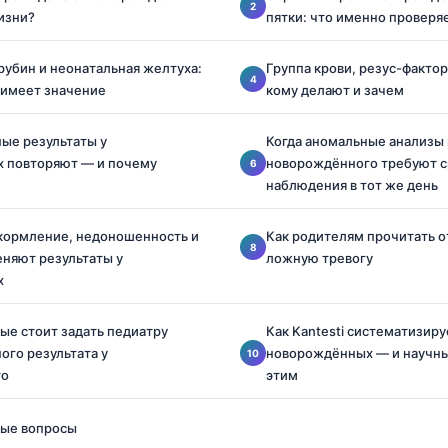
изни?
пятки: что именно проверя
рубин и неонатальная желтуха:
Группа крови, резус-фактор 
 имеет значение
кому делают и зачем
ые результаты у
Когда аномальные анализы
 повторяют — и почему
новорождённого требуют с
наблюдения в тот же день
 кормление, недоношенность и
Как родителям прочитать о
няют результаты у
ложную тревогу
х
ые стоит задать педиатру
Как Kantesti систематизиру
ого результата у
новорождённых — и научны
го
этим
мые вопросы