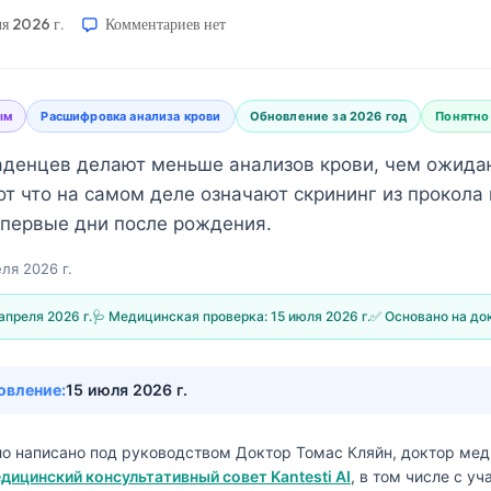
ля 2026 г.
Комментариев
нет
ым
Расшифровка анализа крови
Обновление за 2026 год
Понятно
денцев делают меньше анализов крови, чем ожидаю
т что на самом деле означают скрининг из прокола 
в первые дни после рождения.
ля 2026 г.
апреля 2026 г.
🩺 Медицинская проверка:
15 июля 2026 г.
✅ Основано на до
овление:
15 июля 2026 г.
ло написано под руководством
Доктор Томас Кляйн, доктор ме
дицинский консультативный совет Kantesti AI
, в том числе с у