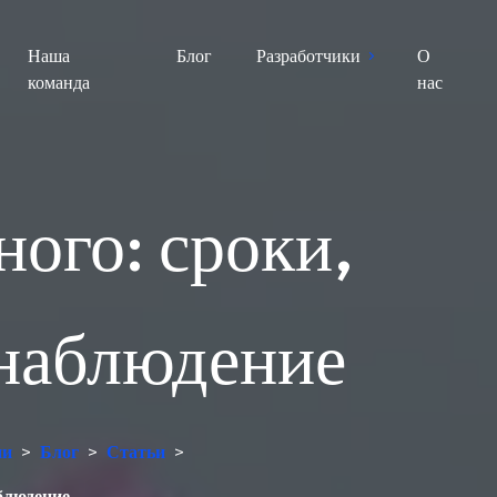
Наша
Блог
Разработчики
О
команда
нас
ого: сроки,
 наблюдение
ии
>
Блог
>
Статьи
>
блюдение