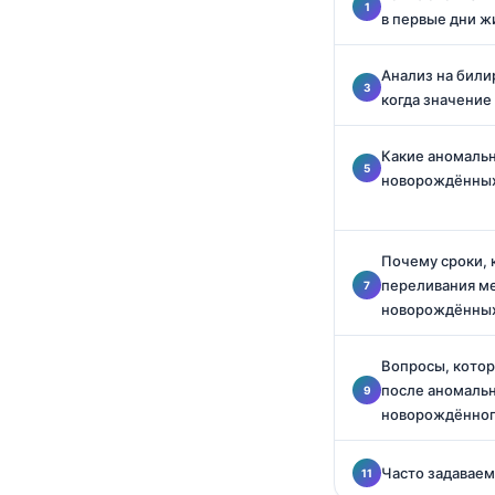
Català
в первые дни ж
O‘zbekcha
Анализ на били
Українська
когда значение
አማርኛ
Какие аномальн
Kiswahili
новорождённых
ភាសាខ្មែរ
ဗမာစာ
Почему сроки,
ไทย
переливания ме
Tagalog
новорождённы
Tiếng Việt
Вопросы, котор
Bahasa Melayu
после аномальн
новорождённо
മലയാളം
ಕನ್ನಡ
Часто задавае
ગુજરાતી