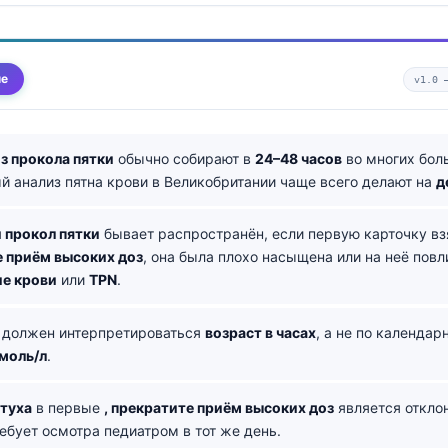
ме
v1.0
з прокола пятки
обычно собирают в
24–48 часов
во многих бол
й анализ пятна крови в Великобритании чаще всего делают на
д
 прокол пятки
бывает распространён, если первую карточку в
 приём высоких доз
, она была плохо насыщена или на неё повл
ие крови
или
TPN
.
должен интерпретироваться
возраст в часах
, а не по календа
кмоль/л
.
туха
в первые
, прекратите приём высоких доз
является откло
ебует осмотра педиатром в тот же день.