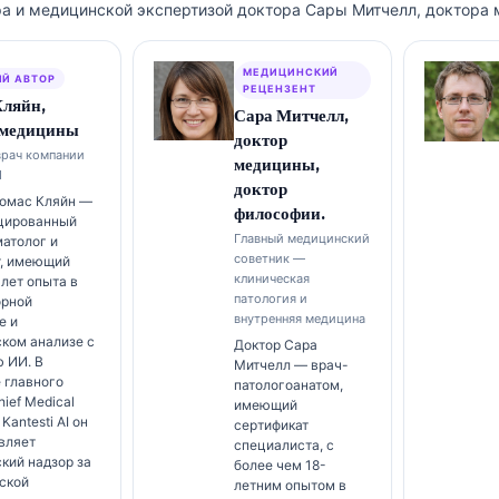
а и медицинской экспертизой доктора Сары Митчелл, доктора 
МЕДИЦИНСКИЙ
Й АВТОР
РЕЦЕНЗЕНТ
Кляйн,
Сара Митчелл,
 медицины
доктор
врач компании
медицины,
I
доктор
Томас Кляйн —
философии.
цированный
Главный медицинский
атолог и
советник —
т, имеющий
клиническая
 лет опыта в
патология и
орной
внутренняя медицина
е и
ком анализе с
Доктор Сара
 ИИ. В
Митчелл — врач-
 главного
патологоанатом,
hief Medical
имеющий
 Kantesti AI он
сертификат
вляет
специалиста, с
кий надзор за
более чем 18-
ской
летним опытом в