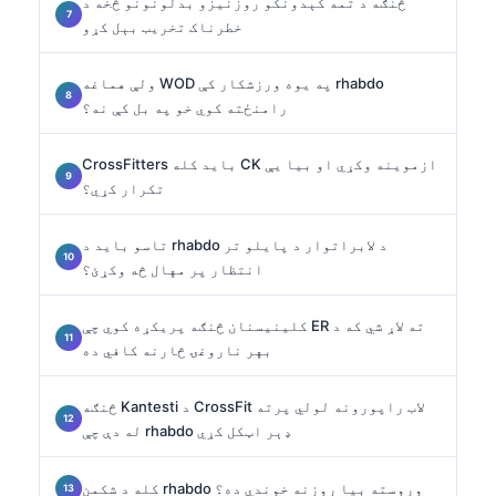
څنګه د تمه کېدونکو روزنیزو بدلونونو څخه د
خطرناک تخریب بېل کړو
ولې هماغه WOD په یوه ورزشکار کې rhabdo
رامنځته کوي خو په بل کې نه؟
CrossFitters باید کله CK ازموینه وکړي او بیا یې
تکرار کړي؟
تاسو باید د rhabdo د لابراتوار د پایلو تر
انتظار پر مهال څه وکړئ؟
کلینیسنان څنګه پریکړه کوي چې ER ته لاړ شي که د
بهر ناروغۍ څارنه کافي ده
څنګه Kantesti د CrossFit لاب راپورونه لولي پرته
له دې چې rhabdo ډېر اټکل کړي
کله د شکمن rhabdo وروسته بیا روزنه خوندي ده؟