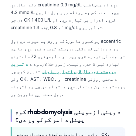
نورمال وي، creatinine 0.9 mg/dL وي، او پوټاشیم
4.2 mmol/L وي، د هغه کس په پرتله ډېر بېل ناروغ
دی چې CK 1,400 U/L لري، ادرار یې تیاره وي، او
creatinine له 0.8 څخه 1.3 mg/dL ته لوړېږي.
یو ګټور قانون: که ورزش په غیرعادي ډول eccentric
و، د روزنې له وقفې وروسته ترسره شوی وي، یا په
تودوخه کې ترسره شوی وي، نو د لومړنیو 72 ساعتونو
لپاره نښې لا جدي ونیسئ. زموږ جلا لارښود د
د تمرین
وروسته نورمال لابراتواري پایلې
تشریح کوي چې
ولې CK، AST، WBC، او creatinine د سختې روزنې
وروسته بدلون موندلی شي، پرته له دې چې په اتومات
ډول معنا یې ناورین وي.
کوم rhabdomyolysis د وینې ازموینې
پینل د امر کولو وړ دی؟
CK،
یو ګټور
د رابدومایولیزم د وینې ازموینه