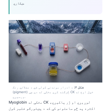
ښکاري.
شکل ۴:
د ادرار موندنې کولی شي د عضلاتي رنګ
(pigment) څرګند کړي مخکې له دې چې CK خپل اوج ته
ورسېږي.
Myoglobin مخکې له CK لوړېږي او ژر پاکېږي،
اکثره په څو ساعتونو کې که د پښتورګو فلټر کول