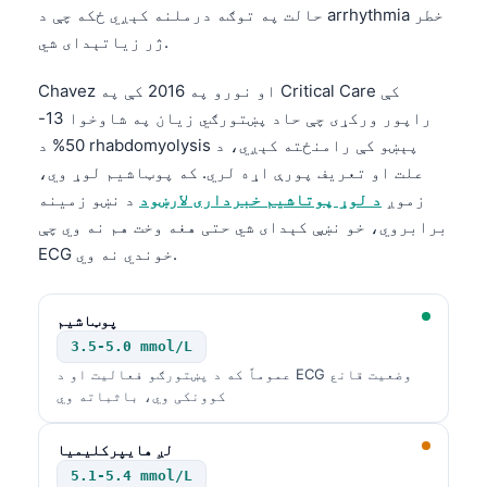
حالت په توګه درملنه کېږي ځکه چې د arrhythmia خطر
ژر زیاتېدای شي.
Chavez او نورو په 2016 کې په Critical Care کې
راپور ورکړی چې حاد پښتورګي زیان په شاوخوا 13-
50% د rhabdomyolysis پېښو کې رامنځته کېږي، د
علت او تعریف پورې اړه لري. که پوټاشیم لوړ وي،
زموږ
د لوړ پوتاشیم خبرداری لارښود
د نښو زمینه
برابروي، خو نښې کېدای شي حتی هغه وخت هم نه وي چې
ECG خوندي نه وي.
پوټاشیم
3.5-5.0 mmol/L
عموماً که د پښتورګو فعالیت او د ECG وضعیت قانع
کوونکی وي، باثباته وي
لږ هایپرکلیمیا
5.1-5.4 mmol/L