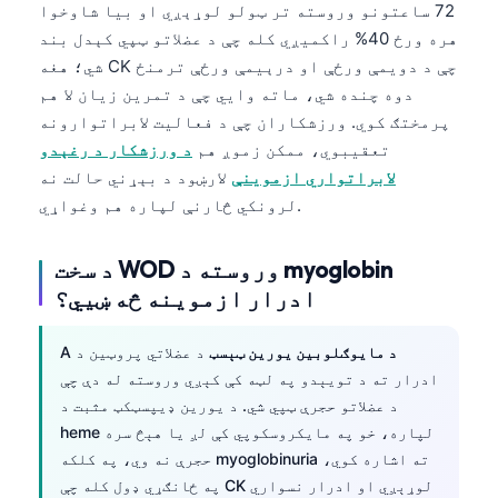
72 ساعتونو وروسته تر ټولو لوړېږي او بیا شاوخوا
هره ورځ 40% راکمیږي کله چې د عضلاتو ټپي کېدل بند
شي؛ هغه CK چې د دویمې ورځې او درېیمې ورځې ترمنځ
دوه چنده شي، ماته وايي چې د تمرین زیان لا هم
پرمختګ کوي. ورزشکاران چې د فعالیت لابراتوارونه
تعقیبوي، ممکن زموږ هم
د ورزشکار د رغېدو
لابراتواري ازموینې
لارښود د بېړني حالت نه
لرونکي څارنې لپاره هم وغواړي.
د سخت WOD وروسته د myoglobin
ادرار ازموینه څه ښيي؟
د مایوګلوبین یورین ټېسټ
د عضلاتي پروټین د
A
ادرار ته د تویېدو په لټه کې کېږي وروسته له دې چې
د عضلاتو حجرې ټپي شي. د یورین ډیپسټکټ مثبت د
heme لپاره، خو په مایکروسکوپي کې لږ یا هېڅ سره
حجرې نه وي، په کلکه myoglobinuria ته اشاره کوي،
په ځانګړي ډول کله چې CK لوړېږي او ادرار نسواري