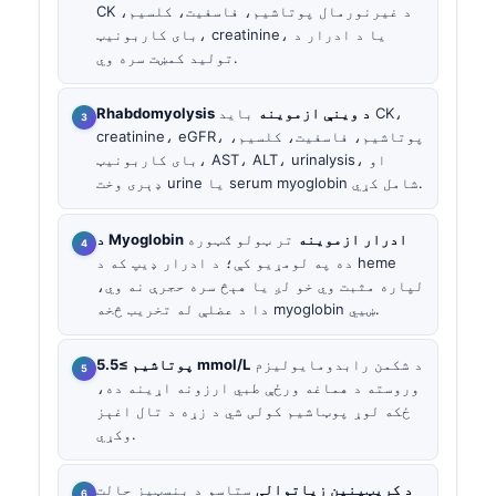
CK د غیرنورمال پوتاشیم، فاسفیت، کلسیم،
بای کاربونیټ، creatinine، یا د ادرار د
تولید کمښت سره وي.
Rhabdomyolysis د وینې ازموینه
باید CK،
creatinine، eGFR، پوتاشیم، فاسفیت، کلسیم،
بای کاربونیټ، AST، ALT، urinalysis، او
ډېری وخت urine یا serum myoglobin شامل کړي.
د Myoglobin ادرار ازموینه
تر ټولو ګټوره
ده په لومړیو کې؛ د ادرار ډیپ که د heme
لپاره مثبت وي خو لږ یا هېڅ سره حجرې نه وي،
دا د عضلې له تخریب څخه myoglobin ښيي.
د شکمن رابدومایولیزم
پوتاشیم ≥5.5 mmol/L
وروسته د هماغه ورځې طبي ارزونه اړینه ده،
ځکه لوړ پوټاشیم کولی شي د زړه د تال اغېز
وکړي.
د کریټینین زیاتوالی
ستاسو د بنسټیز حالت