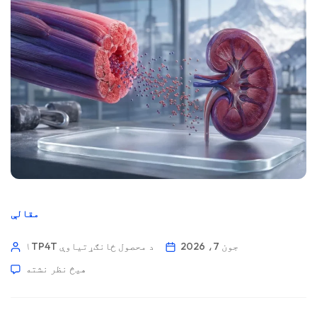
مقالې
جون 7، 2026
۱TP4T د محصول ځانګړتیاوې
هیڅ نظر نشته