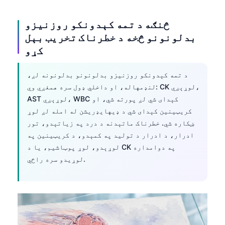
O‘zbekcha
څنګه د تمه کېدونکو روزنیزو
Українська
بدلونونو څخه د خطرناک تخریب بېل
አማርኛ
کړو
Kiswahili
ភាសាខ្មែរ
د تمه کېدونکو روزنیزو بدلونونو بدلونونه لږ،
لنډمهاله، او داخلي ډول سره همغږي وي: CK لوړېږي،
ဗမာစာ
AST لوړېږي، WBC کېدای شي لږ پورته شي، او
ไทย
کریټینین کېدای شي د ډیهایډریشن له امله لږ لوړ
ښکاره شي. خطرناک ماتېدنه د درد په زیاتېدو، تور
Tagalog
ادرار، د ادرار د تولید په کمېدو، د کریټینین په
Tiếng Việt
لوړېدو، لوړ پوټاشیم، یا د CK په دوامداره
Bahasa Melayu
لوړیدو سره راځي.
മലയാളം
ಕನ್ನಡ
ગુજરાતી
தமிழ்