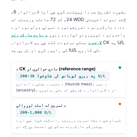
بشپړه تشریح هم دا پوښتنه کوي چې ایا لابراتوار 6،
24، که 72 ساعته وروسته له WOD څخه نمونه اخیستې
ده. د مارکرونو د تعریفونو، د نمونې ډولونو، او د
واحدونو د توپیرونو لپاره، زموږ
د بایومارکرونو
لارښود
عملي مرجع ده کله چې یو لابراتوار CK په U/L
کې راپور کړي او بل یې په IU/L کې کاروي.
د CK عادي حوالوي لړ (reference range)
په ډېرو لویانو کې شاوخوا 30-200 U/L
د جنس، د عضلې د اندازې (muscle mass)، د نسب
(ancestry)، او د لابراتوار د طریقې له مخې بدلېږي
د تمرین له امله لوړوالی
200-1,000 U/L
کېدای شي د سخت تمرین وروسته رامنځته شي؛ نښې او د
پښتورګو مارکرونه ټاکي چې اهمیت یې څه دی