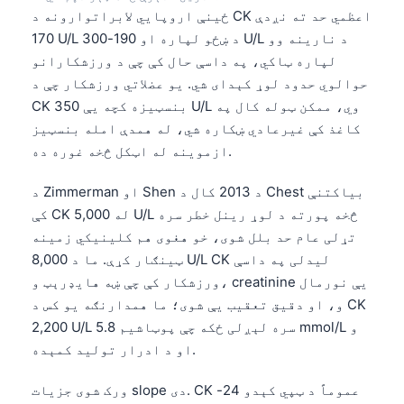
ځینې اروپایي لابراتوارونه د CK اعظمي حد ته نږدې
170 U/L د ښځو لپاره او 190-300 U/L د نارینه وو
لپاره ټاکي، په داسې حال کې چې د ورزشکارانو
حوالوي حدود لوړ کېدای شي. یو عضلاتي ورزشکار چې د
CK بنسټیزه کچه یې 350 U/L وي، ممکن ټوله کال په
کاغذ کې غیرعادي ښکاره شي، له همدې امله بنسټیز
ازموینه له اټکل څخه غوره ده.
د Zimmerman او Shen د 2013 کال د Chest بیاکتنې
کې CK له 5,000 U/L څخه پورته د لوړ رینل خطر سره
تړلی عام حد بلل شوی، خو هغوی هم کلینیکي زمینه
ټینګار کړې. ما د 8,000 U/L CK لیدلی په داسې
ورزشکار کې چې ښه هایډرېټ و، creatinine یې نورمال
و، او دقیق تعقیب یې شوی؛ ما همدارنګه یو کس د CK
2,200 U/L سره لېږلی ځکه چې پوټاشیم 5.8 mmol/L و
او د ادرار تولید کمېده.
ورک شوی جزیات slope دی. CK عموماً د ټپي کېدو 24-