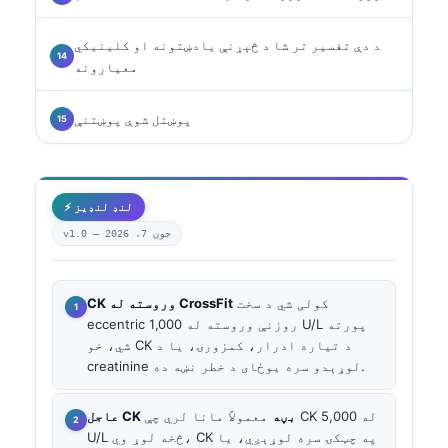
د دې تفسیر تر شا د څېړنې یادښتونه او کلینیکي
معیارونه
پوښتل شوې پوښتنې
⚡ لنډ لنډیز
جون 7، 2026
v1.0 —
کولی شي د سخت
CK وروسته له CrossFit
eccentric روزنې وروسته له 1,000 U/L پورته
شي، خو CK د تیاره ادرار، کمزورۍ، یا د
creatinine لوړېدو سره یوځای د خطر نښه ده.
عاجل CK بڼه
معمولاً مانا لري چې CK له 5,000
U/L څخه لوړ وي، CK په چټکۍ سره لوړېږي، یا