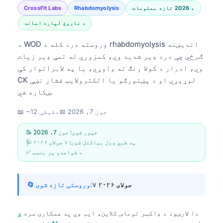
د 2026 تازه معلومات
Rhabdomyolysis
CrossFit Labs
د ناروغ لپاره اسانه
د WOD وروسته درد کله د rhabdomyolysis اندېښنه
ګرځي چې درد ډېر شدید وي، کمزوري له تمې ډېر زیات
وي، ادرار د کولا رنګ ته واوړي، یا په لابراتوار کې
CK لوړېږي او د پښتورګو یا الکترولایټ فشار نښې
ښکاره شي.
جون 7، 2026
📅
📖 ~12 دقیقې
📝 خپور شوی:
جون 7، 2026
🩺 په طبي ډول بیاکتل شوی:
۷ جولای ۲۰۲۶
✅ د شواهدو پر بنسټ
۷ جولای ۲۰۲۶
🔄 وروستی تازه شوی:
دا لارښود د
ډاکټر توماس کلاین، ایم ډي
په همکارۍ سره
د