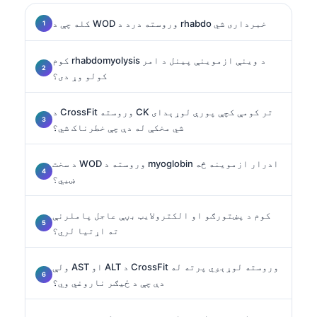
کله چې د WOD وروسته درد د rhabdo خبرداری شي
کوم rhabdomyolysis د وینې ازموینې پینل د امر
کولو وړ دی؟
د CrossFit وروسته CK تر کومې کچې پورې لوړېدای
شي مخکې له دې چې خطرناک شي؟
د سخت WOD وروسته د myoglobin ادرار ازموینه څه
ښيي؟
کوم د پښتورګو او الکترولایټ بڼې عاجل پاملرنې
ته اړتیا لري؟
ولې AST او ALT د CrossFit وروسته لوړېږي پرته له
دې چې د ځیګر ناروغي وي؟