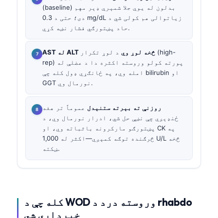
(baseline) بدلون له یوې جلا شمېرې ډېر مهم
دی؛ حتی د 0.3 mg/dL زیاتوالی هم کولی شي د
حاد پښتورګي فشار نښه کړي.
AST له ALT څخه لوړ وي
د لوړ تکرار (high-
rep) پورته کولو وروسته اکثره دا د عضلې له
امله وي، په ځانګړي ډول کله چې bilirubin او
GGT نورمال وي.
روزنې ته بېرته ستنېدل
عموماً تر هغه
ځنډېږي چې نښې حل شي، ادرار نورمال وي، د
پښتورګو مارکرونه باثباته وي، او CK په
څرګنده توګه کمېږي—اکثر له 1,000 U/L څخه
ښکته.
کله چې د WOD وروسته درد د rhabdo
خبرداری شي