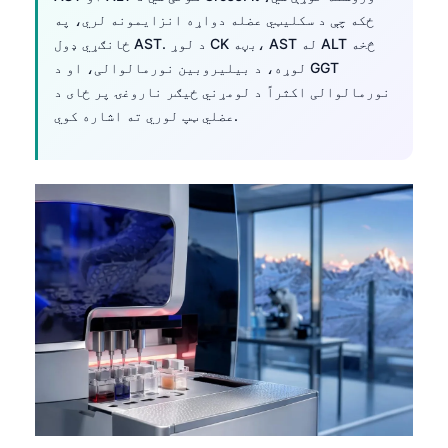
ځکه چې د سکلیټي عضله دواړه انزایمونه لري، په
Frysk
ځانګړي ډول AST. د لوړ CK بڼه، AST له ALT څخه
Esperanto
لوړه، د بیلیروبین نورمالوالی، او د GGT
Беларуская мова
نورمالوالی اکثراً د لومړني ځیګر ناروغۍ پر ځای د
عضلي ټپ لوري ته اشاره کوي.
Татар теле
Кыргызча
ئۇيغۇرچە
Cebuano
Basa Jawa
ພາສາລາວ
Монгол
Afrikaans
العربية المغربية
Occitan