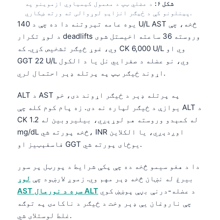
Gàidhlig
شکل ۶:
د عضلي ټپ د معمول کیمیاوي ازموینو په
پینلونو کې د ځیګر انزایم لوړوالی ته ورته ښکاري.
Euskara
یوه عامه تېروتنه دا ده چې د 140 U/L AST څخه، چې
Македонски јазик
د لوړ تکرار deadlifts وروسته 36 ساعته اخیستل شوی
وي، غوړ ځیګر تشخیص کړي. که CK 6,000 U/L وي او
Latviešu valoda
GGT 22 U/L وي، نو عضله د صفرايي نل یا د الکول
Galego
اړوند ځیګر ټپ په پرتله ډېر احتمال لري.
অসমীয়া
ALT د AST په پرتله ډېر د ځیګر اړوند دی، خو
සිංහල
یوازې د ځیګر لپاره نه دی. زه پام کوم کله چې ALT د
سنڌي
CK له کمېدو وروسته هم لوړېږي، بیلیروبین له 1.2
mg/dL څخه پورته شي، INR اوږدېږي، یا الکلاین
فاسفېټیز او GGT یوځای پورته شي.
Slovenčina
Hrvatski
دا د هغو سیمو څخه ده چې پکې شرایط د پورټل پر سور
بیرغ له نښان څخه ډېر مهم وي. زموږ لارښود چې
لوړ
Suomi
د عضله-درنې بڼې پوښښ کوي
AST سره د نورمال ALT
Қазақ тілі
چې ناروغان یې ډېر وخت د ځیګر د ناکامۍ په توګه
Català
غلط لوستلای شي.