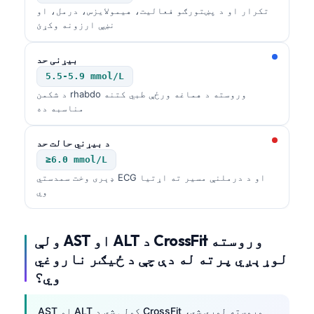
تکرار او د پښتورګو فعالیت، هیمولایزس، درمل، او
نښې ارزونه وکړئ
بیړنی حد
5.5-5.9 mmol/L
د شکمن rhabdo وروسته د هماغه ورځې طبي کتنه
مناسبه ده
د بیړني حالت حد
≥6.0 mmol/L
ډېری وخت سمدستي ECG او د درملنې مسیر ته اړتیا
وي
ولې AST او ALT د CrossFit وروسته
لوړېږي پرته له دې چې د ځیګر ناروغي
وي؟
Norsk bokmål
Ślōnskŏ gŏdka
AST او ALT کولی شي د CrossFit وروسته لوړې شي،