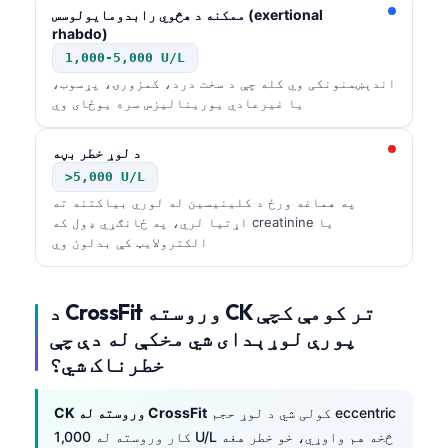
ممکنه د هڅوي رابدومایولوسس (exertional
rhabdo)
1,000-5,000 U/L
اندېښمنونکی وي کله چې د سخت درد، کمزورۍ، پړسوب،
یا غیرعادي یورینالیزس سره یوځای وي
د لوړ خطر بڼه
>5,000 U/L
په هماغه ورځ د کلینیسین له لوري بیاکتنه ته
اړتیا لري، په ځانګړي ډول که creatinine یا
الکترولایټ کې بدلون وي
د CrossFit وروسته CK تر کومې کچې
پورې لوړېدای شي مخکې له دې چې
خطرناک شي؟
کولی شي د لوړ حجم eccentric
CK وروسته له CrossFit
کار وروسته له 1,000 U/L څخه هم واوړي، خو خطر هغه