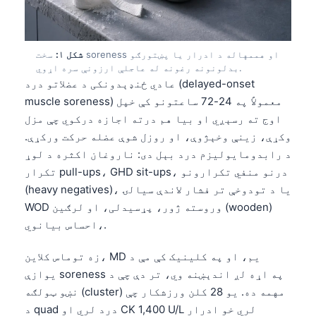
شکل ۱:
سخت soreness او هممهاله د ادرار یا پښتورګو
بدلونونه رغونه له عاجلې ارزونې سره اړوي.
عادي ځنډېدونکی د عضلاتو درد (delayed-onset
muscle soreness) معمولاً په 24-72 ساعتونو کې خپل
اوج ته رسېږي او بیا هم درته اجازه درکوي چې مزل
وکړې، زینې وخېژوې، او روزل شوې عضله حرکت ورکړې.
د رابدومایولیزم درد بېل دی: ناروغان اکثره د لوړ
تکرار pull-ups، GHD sit-ups، درنو منفي تکرارونو
(heavy negatives)، یا د تودوخې تر فشار لاندې سیالۍ
WOD وروسته ژور، پړسیدلی، او لرګین (wooden)
احساس بیانوي،.
زه توماس کلاین، MD یم، او په کلینیک کې مې د
یوازې soreness په اړه لږ اندېښنه وي، تر دې چې د
نښو ټولګه (cluster) مهمه ده. یو 28 کلن ورزشکار چې
د quad درد لري او CK 1,400 U/L لري خو ادرار