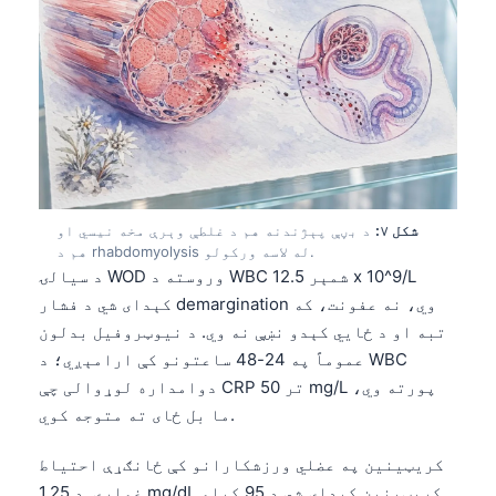
తెలుగు
मराठी
اردو
বাংলা
Shqip
Magyar
شکل ۷:
د بڼې پېژندنه هم د غلطې وېرې مخه نیسي او
Slovenščina
هم د rhabdomyolysis له لاسه ورکولو.
د سیالۍ WOD وروسته د WBC شمېر 12.5 x 10^9/L
한국어
کېدای شي د فشار demargination وي، نه عفونت، که
Polski
تبه او د ځایي کېدو نښې نه وي. د نیوټروفیل بدلون
عموماً په 24-48 ساعتونو کې ارامېږي؛ د WBC
Lietuvių kalba
دوامداره لوړوالی چې CRP تر 50 mg/L پورته وي،
Русский
ما بل ځای ته متوجه کوي.
ქართული
کریټینین په عضلي ورزشکارانو کې ځانګړې احتیاط
Čeština
غواړي. د 1.25 mg/dL کریټینین کېدای شي د 95 کیلو