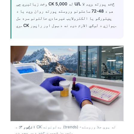
وخت زیاتېږي چې CK له 5,000 U/L څخه پورته وي، لا
هم د 48-72 ساعتونو وروسته پورته روان وي، یا د
پښتورګو یا الکترولایټ غیرعادي حالتونو سره مل
وي. CK یوازې د لوګي الارم دی، نه د ټول اور راپور.
انځور ۳:
د CK بدلونونه (trends) له یوې جلا وروسته-
تمرین شمېرې څخه ډېر مهم دي.