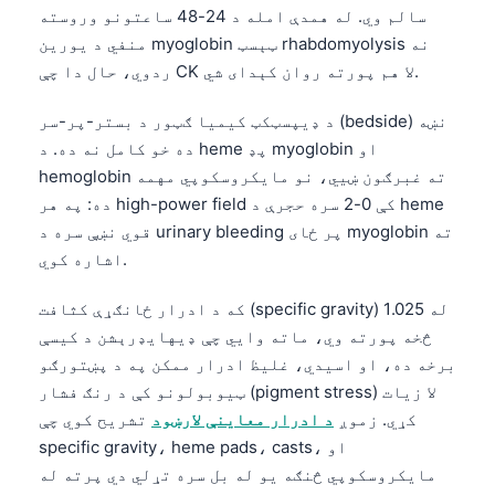
سالم وي. له همدې امله د 24-48 ساعتونو وروسته
منفي د یورین myoglobin ټېسټ rhabdomyolysis نه
ردوي، حال دا چې CK لا هم پورته روان کېدای شي.
د ډیپسټکټ کیمیا ګټور د بستر-پر-سر (bedside) نښه
ده خو کامل نه ده. د heme پډ myoglobin او
hemoglobin ته غبرګون ښيي، نو مایکروسکوپي مهمه
ده: په هر high-power field کې 0-2 سره حجرې د heme
قوي نښې سره د urinary bleeding پر ځای myoglobin ته
اشاره کوي.
که د ادرار ځانګړې کثافت (specific gravity) له 1.025
څخه پورته وي، ماته وایي چې ډیهایډرېشن د کیسې
برخه ده، او اسیدي، غلیظ ادرار ممکن په د پښتورګو
ټیوبولونو کې د رنګ فشار (pigment stress) لا زیات
کړي. زموږ
د ادرار معاینې لارښود
تشریح کوي چې
specific gravity، heme pads، casts، او
مایکروسکوپي څنګه یو له بل سره تړلي دي پرته له