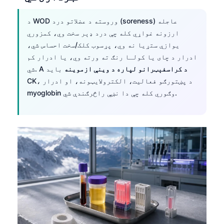
د WOD وروسته د عضلاتو درد (soreness) عاجله
ارزونه غواړي کله چې درد ډېر سخت وي، کمزوري
یوازې ستړیا نه وي، پړسوب کلک/سخت احساس شي،
ادرار د چای یا کولـا رنګ ته ورته وي، یا ادرار کم
د کراسفېټرانو لپاره د وینې ازموینه
باید
شي. A
CK، د پښتورګو فعالیت، الکترولایټونه، او ادرار
myoglobin وګوري کله چې دا نښې راڅرګندې شي.