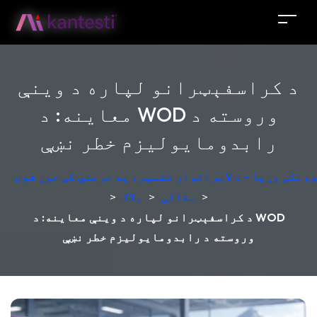
د کراسفېټرانو لپاره د وینې
معاینه: د WOD وروسته د
رابدومایولیزم خطر نښې
ونکی وړیا - د لابراتوار تفسیر، په جرمني کې جوړ شوی
>
مقالې
>
بلاګ
>
د کراسفېټرانو لپاره د وینې معاینه: د WOD
وروسته د رابدومایولیزم خطر نښې