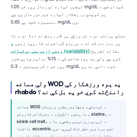
日本語
لیفټر لپاره نورمال وي، خو 1.05 mg/dL کېدای شي د
Eesti
یو کوچني ورزشکار لپاره غیرنورمال وي چې
بنسټیزه کچه یې 0.65 mg/dL وي.
Azərbaycan dili
Bosanski
عملي پرتله نن د نن ورځې پر لاب رینج نه ده؛ نن د تا
پر بدن ده. که ته د ټرېنډ ګرافونه کاروې، زموږ
د
Svenska
مقاله تشریح
وینې ازموینې بې‌ثباتۍ (variability)
Српски језик
کوي چې ولې په یوه شاخص کې د 15% بدلون ښایي شور
Íslenska
وي، خو د کریټینین د 0.3 mg/dL کود داسې نه وي.
Հայերեն
ولې هماغه WOD په یوه ورزشکار کې
Bahasa Indonesia
rhabdo رامنځته کوي خو په بل کې نه؟
हिन्दी
Nederlands
هماغه WOD د تودوخې، ډیهایډریشن، وروستۍ
ناروغۍ، الکول، د محرکاتو کارولو، statins، د
Dansk
sickle cell trait، د اوږدې روزنیزې وقفې، یا د
Български
نااشنا eccentric حجم سره ډېر خطرناک کېږي. نوي
فارسی
ورزشکاران او بېرته راستنېدونکي ورزشکاران ډېر