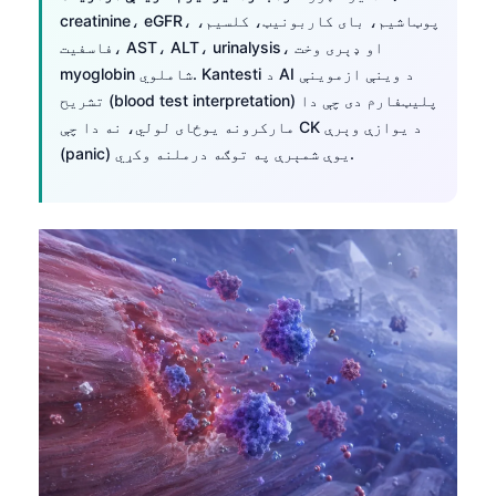
creatinine، eGFR، پوټاشیم، بای کاربونیټ، کلسیم،
فاسفیت، AST، ALT، urinalysis، او ډېری وخت
myoglobin شاملوي. Kantesti د AI د وینې ازموینې
تشریح (blood test interpretation) پلیټفارم دی چې دا
مارکرونه یوځای لولي، نه دا چې CK د یوازې وېرې
(panic) یوې شمېرې په توګه درملنه وکړي.