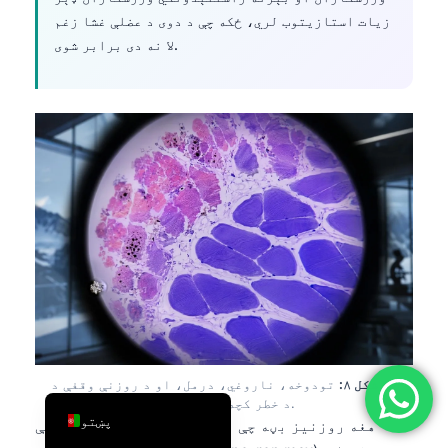
زیات استازیتوب لري، ځکه چې د دوی د عضلې غشا زغم
简体中文
لا نه دی برابر شوی.
Română
Türkçe
Ελληνικά
Português
Español
Italiano
עִבְרִית
Français
العربية
Deutsch
شکل ۸:
تودوخه، ناروغي، درمل، او د روزنې وقفې د
English
rhabdo د خطر کچه په چټکۍ سره بدلوي.
پښتو
هغه روزنیز بڼه چې زه یې ډېر اورم دا نه ده چې