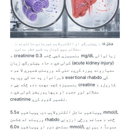
شکل ۵:
د پښتورګو او الکترولایټ غیرعادي حالتونه د
عضلاتو ټپي کېدل په طبي خطر بدلوي.
د creatinine بنسټیزې کچې څخه 0.3 mg/dL زیاتوالی
کولی شي د حاد پښتورګي زیان (acute kidney injury)
معیارونه پوره کړي، حتی که وروستۍ شمېرې لا هم د
لابراتوار په حد کې وي. په exertional rhabdo کې
بنسټیزه کچه مهمه ده، ځکه چې د creatine کارول، د
عضلاتو لوړ حجم، او ډیهایډرېشن کولی شي د
creatinine تفسیر ګډوډ کړي.
پوټاشیم عاجل الکترولایټ دی. پوټاشیم ≥5.5 mmol/L
وروسته له شکمن rhabdo څخه د هماغه ورځې ارزونې
مستحق دی، او پوټاشیم ≥6.0 mmol/L عموماً د بېړني