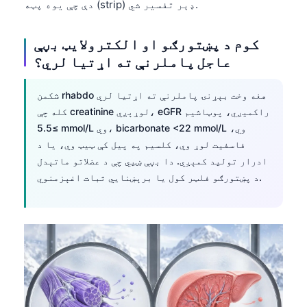
دې چې یوه پټه (strip) ډېر تفسیر شي.
کوم د پښتورګو او الکترولایټ بڼې
عاجل پاملرنې ته اړتیا لري؟
شکمن rhabdo هغه وخت بېړنۍ پاملرنې ته اړتیا لري
کله چې creatinine لوړېږي، eGFR راکمیږي، پوټاشیم
≥5.5 mmol/L وي، bicarbonate <22 mmol/L وي،
فاسفیت لوړ وي، کلسیم په پیل کې ټیټ وي، یا د
ادرار تولید کمېږي. دا بڼې ښيي چې د عضلاتو ماتېدل
د پښتورګو فلټر کول یا برېښنایي ثبات اغېزمنوي.