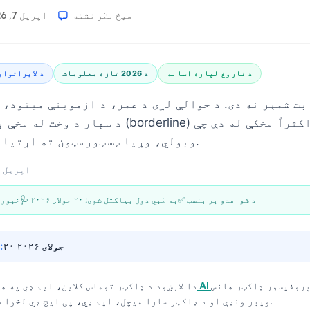
هیڅ نظر نشته
اپریل 7, 2026
د ناروغ لپاره اسانه
د 2026 تازه معلومات
د لابراتوار
ت شمېر نه دی. د حوالې لړۍ د عمر، د ازموینې میتود، 
د سهار د وخت له مخې بدلېږي—او سرحدي (orderline
څوک یې ټیټ-T وبولي، وړیا ټسټورسټون ته اړتیا لري.
اپریل 7, 2026
✅ د شواهدو پر بنسټ
🩺 په طبي ډول بیاکتل شوی:
۲۰ جولای ۲۰۲۶
📝 خپو
۲۰ جولای ۲۰۲۶
🔄 وروستی تازه شوی:
 پروفیسور ډاکټر هانس
دا لارښود د
ډاکټر توماس کلاین، ایم ډي
په هم
ویبر ونډې او د ډاکټر سارا میچل، ایم ډي، پی ایچ ډي لخوا طبي بیاکتنه شامله ده.