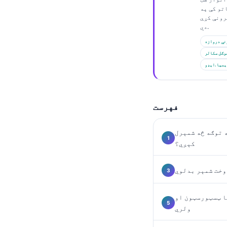
Gàidhlig
تو کې په
Euskara
رونې کړې
دي.
Македонски јазик
نې دروازه
Latviešu valoda
وګل سکالر
یمیا.ایډو
Galego
অসমীয়া
සිංහල
فهرست
سنڌي
 توګه څه شمېرل
کېږي؟
Slovenčina
Hrvatski
وخت شمېر بدلوي
Suomi
سټورسټون او SHBG
Қазақ тілі
ولري
Català