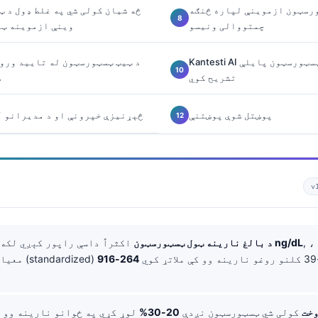
رسټون ازموینې لپاره څنګه
څه شیان کولی شي په غلط ډول د 
چمتووالی ونیسو
وینې ازموینه ټی
Kantesti AI څنګه د سرحدي ټسټورسټون پایلې
د ټیټ ټسټورسټون له تایید ورو
تشریح کوي
ش
پوښتل شوې پوښتنې
د Kantesti څېړنیزې خپرونې او د مدیرانو
v
, ، که څه هم د
300-1,000 ng/dL
د بالغ نارینه ټول ټسټورسټون
اکثراً داسې راپور کېږي لکه
264-916
وخت
کولی شي ټسټورسټون نږدې
20-30%
لوړ کړي په ځوانو نارینه وو 