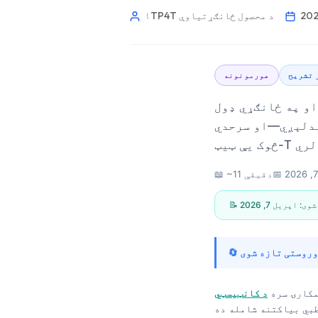
۱TP4T د محصول ځانګړتیاوې
 تشریح
هورمونونه
او په ځانګړي ډول
b) ټول ټسټورسټون اکثراً مخکې له دې چې
📅
📖 ~11 دقیقې
ر شوی:
اپریل 7, 2026
Norsk bokmål
کارۍ سره
Ślōnskŏ gŏdka