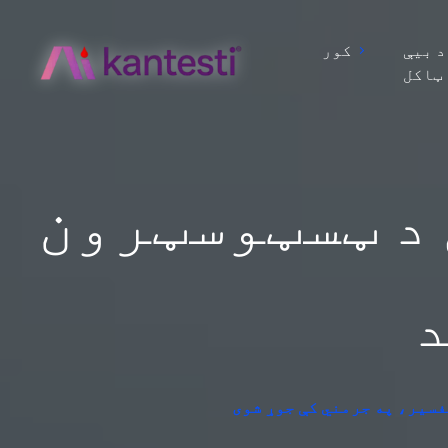
د بیې
کور
ټاکل
 د ټسټوسټرون
د
فسیر، په جرمني کې جوړ شوی
د