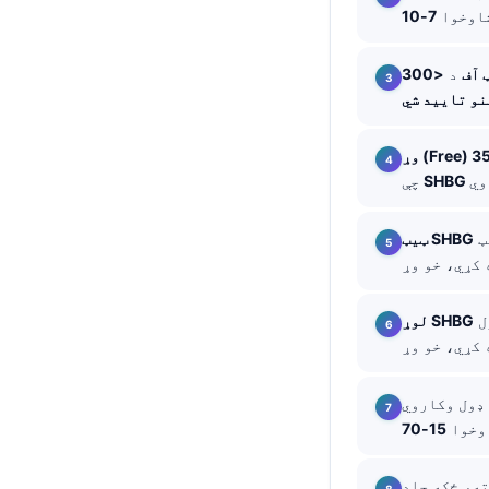
شاوخوا
తెలుగు
मराठी
 آف
د
اردو
বাংলা
Shqip
چې
Magyar
په چاغښت، د انسولین مقاومت، او هایپوتایرایډیزم کې کولی شي ټول ټسټوسټرون ټیټ
ټیټ SHBG
Slovenščina
한국어
Polski
په عمر زیاتېدو، هایپرتایرایډیزم، د ځیګر ناروغۍ، او ځینو درملو کې کولی شي ټول
لوړ SHBG
Lietuvių kalba
Русский
اوخوا
ქართული
Čeština
ه، ځکه حاد