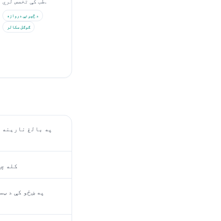
طب کې تخصص لري.
د څېړنې دروازه
ګوګل سکالر
په بالغ نارینه و
کله چې
په ښځو کې د ټ
ا