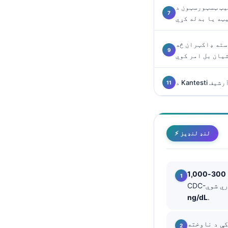
ټیټ ټسټورسټون د
O‘zbekcha
ټه یا بدله کړي
Українська
አማርኛ
سته ډاکټران څه
یان بل امر کوي
Kiswahili
ភាសាខ្មែរ
 آرشیف
ဗမာစာ
ไทย
Tagalog
⚡ لنډ لنډیز
Tiếng Việt
Bahasa Melayu
മലയാളം
ಕನ್ನಡ
ng/dL
.
ગુજરાતી
کې د ناوخته
தமிழ்