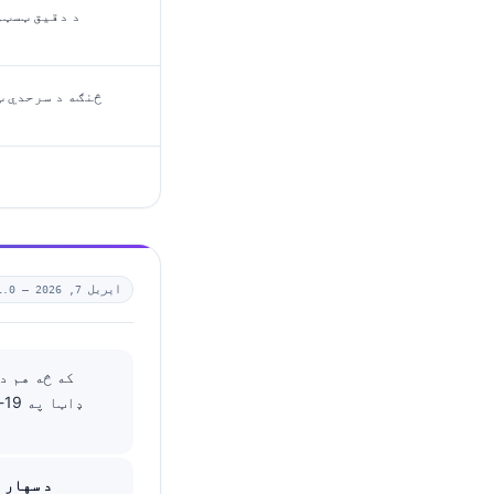
د دقیق ټسټو
اپریل 7, 2026
1.0 —
CDC-معیاري شوې (standardized) ډاټا په 19-39 کلنو روغو نارینه وو کې ملاتړ کوي
د سهار 