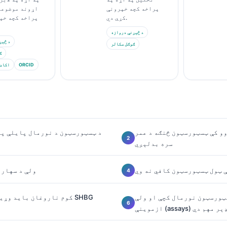
پراخه کچه خپرونې
اړوند موضوعا
کړې دي.
پراخه کچه خپ
د څېړنې دروازه
د څېړ
ګوګل سکالر
ګ
ORCID
اکاډ
و کې ټسټورسټون څنګه د عمر
د ټسټورسټون د نورمال پایلې په
سره بدلېږي
 ټول ټسټورسټون کافي نه وي
ولې د سهار 
سټورسټون نورمال کچې او ولې
کوم ناروغان باید وړیا ټ
زموینې (assays) ډېر مهم دي