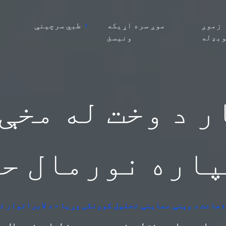
زموږ
موږ سره اړیکه
طبي سرچینې
بډله
ونیسئ
ار د وخت له مخې
اره نورمال ح
ذهانت د وینې معاینې تحلیل کوونکی وړیا - د لابراتوار ت
عمر او د سهار د وخت له مخې د ټسټوسټرون لپاره نورمال ح