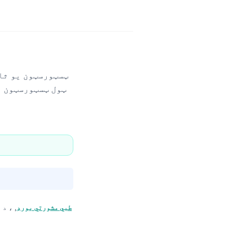
ټسټورسټون یو ثاب
د کانټیسټي AI طبي مشورتي بورډ
, ، د