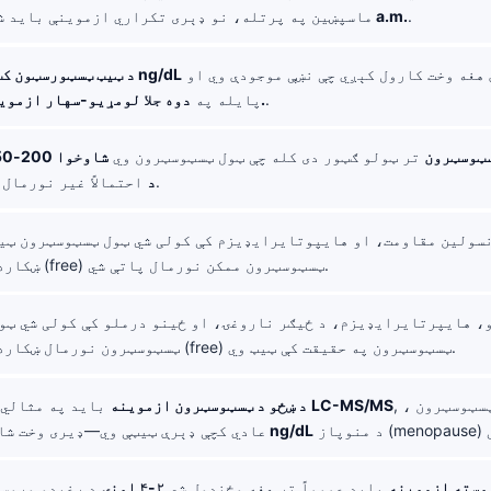
.
7-10 a.m.
ماسپښین په پرتله، نو ډېری تکراري ازموینې باید 
عموماً یوازې هغه وخت کارول کېږي چې نښې موجودې وي او
<300 ng/dL
د ټیټ ټسټورسټون کټ
.
دوه جلا لومړیو-سهار ازموینو تایید شي.
پایله په
(Free) ټسټوسټرون
تر ټولو ګټور دی کله چې ټول ټسټوسټرون وي
احتمالاً غیر نورمال وي.
SHBG د
ښکاره کړي، خو وړ (free) ټسټوسټرون ممکن نورمال پاتې شي.
ټسټوسټرون نورمال ښکاره کړي، خو وړ (free) ټسټوسټرون په حقیقت کې ټیټ وي.
, ، ځکه چې د ټول ټسټوسټرون
LC-MS/MS
باید په مثالي ډول وکاروي
د ښځو د ټسټوسټرون ازموینه
15-70 ng/dL
عادي کچې ډېرې ټیټې وي—ډیری وخت ش
وسته ازموینه
باید عموماً تر هغه وځنډول شي
۲-۴ اونۍ
د رغېدو وروست