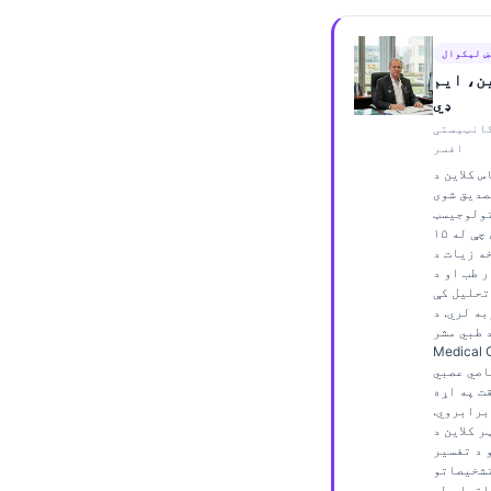
Frysk
 لیکوال
Esperanto
ن، ایم
Беларуская мова
ډي
ټیستی AI مشر طبي
Татар теле
افسر
Кыргызча
 کلاین د
صدیق شوی
ئۇيغۇرچە
ولوجیسټ
او انټرنیسټ دی چې له ۱۵
Cebuano
ه زیات د
ب او د AI په
Basa Jawa
تحلیل کې
ພາສາລາວ
ري. د Kantesti AI
ي مشر (Chief
Монгол
Medi) په حیث،
اصي عصبي
Afrikaans
ت په اړه
برابروي.
العربية المغربية
ر کلاین د
 د تفسیر
Occitan
تشخیصاتو
اتوار طب