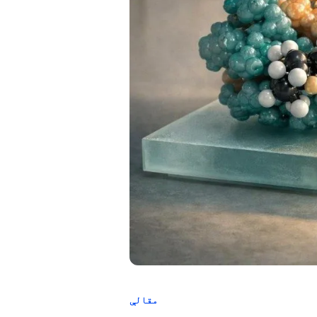
مقالې