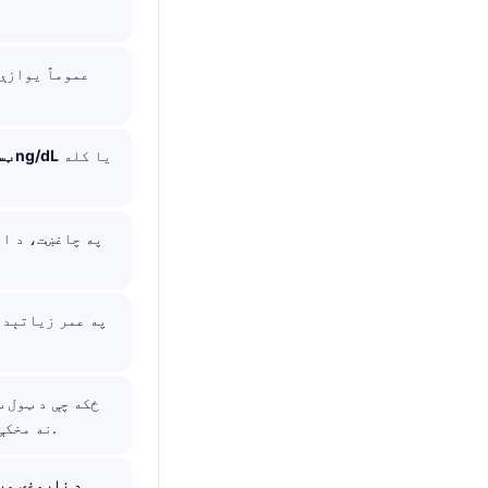
یا کله
شاوخوا 200-350 ng/dL
وړ 
د منوپاز (menopause) نه مخکې.
د ناروغۍ ور