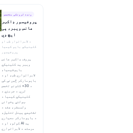
ونډه لرونکی متخصص
پروفیسور ډاکټر
هانس ویبر، پی
ایچ ډي
د لابراتوار طب او
کلینیکي بایو کیمیا
پروفیسور
پروف. ډاکټر هانس
وېبر په کلینیکي
بایوشیمیا،
لابراتواري طب، او د
بایومارکر څېړنې کې
د 30+ کلونو تخصص
لري. د جرمني د
کلینیکي کیمیا د
ټولنې پخوانی
ولسمشر، هغه د
تشخیصي پینل تحلیل،
د بایومارکر معیاري
کولو، او د AI په
مرسته د لابراتواري