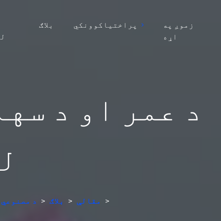
زموږ په
پراختیاکوونکي
بلاګ
اړه
لو
د عمر او د سه
لپ
>
مقالې
>
بلاګ
>
د مصنوعي 
د 