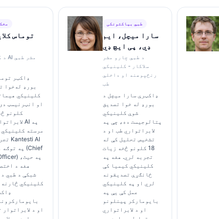
طبي بیاکتونکی
مخکښ
سارا میچل، ایم
توماس کلای
ډي، پی ایچ ډي
د طبي چارو مشر
د کان
سلاکار - کلینیکي
رنځپوهنه او داخلي
ډاکټر توماس
طب
بورډ له‌خوا ت
ډاکټرې سارا میچل د
کلینیکي هیمات
بورډ له خوا تصدیق
شوې کلینیکي
کلونو څخ
پتالوجیست ده، چې په
لابراتوار ط
لابراتواري طب او د
مرسته کلینیکي 
تشخیص تحلیل کې له
تجربه ل
18 کلونو څخه زیات
په توګه د طب
تجربه لري. هغه په
cal Officer
کلینیکي کیمیا کې
هغه د اختص
ځانګړې تصدیقونه
شبکې د طبي دق
لري او په کلینیکي
کلینیکي څارنه 
عمل کې یې په
ډاکټ
بایومارکر پینلونو
بایومارکرونو
او د لابراتواري
او د لابراتوار 
تحلیل په اړه په
په اړه په لابر