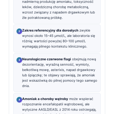
nadmierną produkcję amoniaku, toksyczność
leków, dziedziczną chorobę metaboliczną,
wzrost związany z napadem drgawkowym lub
źle potraktowaną próbkę.
Zakres referencyjny dla dorosłych
zwykle
wynosi około 15–45 µmol/L, ale laboratoria się
różnią; wartości powyżej 80–100 µmol/L
wymagają pilnego kontekstu klinicznego.
Neurologiczne czerwone flagi
obejmują nową
dezorientację, wyraźną senność, wymioty,
bełkotliwą mowę, asterixis, napad drgawkowy
lub śpiączkę; te objawy sprawiają, że amoniak
jest wskazówką do pilnej pomocy tego samego
dnia.
Amoniak a choroby wątroby
może wspierać
rozpoznanie encefalopatii wątrobowej, ale
wytyczne AASLD/EASL z 2014 roku ostrzegają,