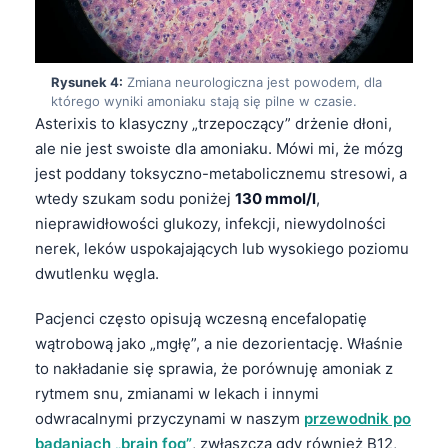
Rysunek 4:
Zmiana neurologiczna jest powodem, dla
którego wyniki amoniaku stają się pilne w czasie.
Asterixis to klasyczny „trzepoczący” drżenie dłoni,
ale nie jest swoiste dla amoniaku. Mówi mi, że mózg
jest poddany toksyczno-metabolicznemu stresowi, a
wtedy szukam sodu poniżej
130 mmol/l
,
nieprawidłowości glukozy, infekcji, niewydolności
nerek, leków uspokajających lub wysokiego poziomu
dwutlenku węgla.
Pacjenci często opisują wczesną encefalopatię
wątrobową jako „mgłę”, a nie dezorientację. Właśnie
to nakładanie się sprawia, że porównuję amoniak z
rytmem snu, zmianami w lekach i innymi
odwracalnymi przyczynami w naszym
przewodnik po
badaniach „brain fog”
, zwłaszcza gdy również B12,