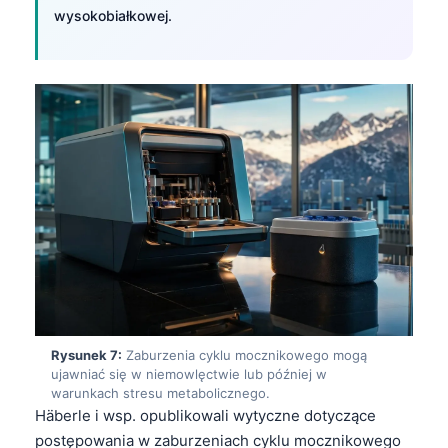
日本語
wysokobiałkowej.
Eesti
Azərbaycan dili
Bosanski
Svenska
Српски језик
Íslenska
Հայերեն
Bahasa Indonesia
हिन्दी
Nederlands
Rysunek 7:
Zaburzenia cyklu mocznikowego mogą
Dansk
ujawniać się w niemowlęctwie lub później w
warunkach stresu metabolicznego.
Български
Häberle i wsp. opublikowali wytyczne dotyczące
فارسی
postępowania w zaburzeniach cyklu mocznikowego