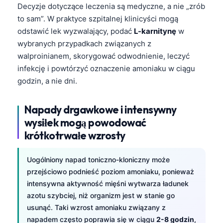
Decyzje dotyczące leczenia są medyczne, a nie „zrób
Frysk
to sam”. W praktyce szpitalnej klinicyści mogą
Esperanto
odstawić lek wyzwalający, podać
L-karnitynę
w
Беларуская мова
wybranych przypadkach związanych z
walproinianem, skorygować odwodnienie, leczyć
Татар теле
infekcję i powtórzyć oznaczenie amoniaku w ciągu
Кыргызча
godzin, a nie dni.
ئۇيغۇرچە
Napady drgawkowe i intensywny
Cebuano
wysiłek mogą powodować
Basa Jawa
krótkotrwałe wzrosty
ພາສາລາວ
Монгол
Uogólniony napad toniczno-kloniczny może
przejściowo podnieść poziom amoniaku, ponieważ
Afrikaans
intensywna aktywność mięśni wytwarza ładunek
العربية المغربية
azotu szybciej, niż organizm jest w stanie go
Occitan
usunąć. Taki wzrost amoniaku związany z
napadem często poprawia się w ciągu
2-8 godzin
,