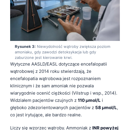
Rysunek 3:
Niewydolność wątroby zwiększa poziom
amoniaku, gdy zawodzi detoksykacja lub gdy
zaburzone jest kierowanie krwi.
Wytyczne AASLD/EASL dotyczące encefalopatii
wątrobowej z 2014 roku stwierdzają, że
encefalopatia wątrobowa jest rozpoznaniem
klinicznym i że sam amoniak nie pozwala
wiarygodnie ocenić ciężkości (Vilstrup i wsp., 2014).
Widziałem pacjentów czujnych z
110 µmol/L
i
głęboko zdezorientowanych pacjentów z
58 µmol/L
,
co jest irytujące, ale bardzo realne.
Liczy się wzorzec wątroby. Ammoniak z
INR powyżej