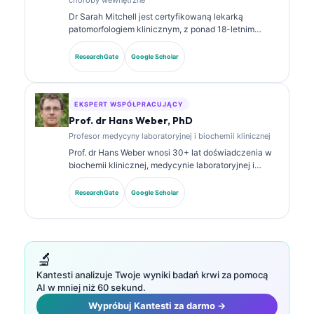
Dr Sarah Mitchell jest certyfikowaną lekarką
patomorfologiem klinicznym, z ponad 18-letnim
doświadczeniem w medycynie laboratoryjnej i
analizie diagnostycznej. Posiada specjalistyczne
ResearchGate
Google Scholar
certyfikaty z chemii klinicznej i opublikowała
obszernie prace dotyczące paneli biomarkerów oraz
analizy laboratoryjnej w praktyce klinicznej.
EKSPERT WSPÓŁPRACUJĄCY
Prof. dr Hans Weber, PhD
Profesor medycyny laboratoryjnej i biochemii klinicznej
Prof. dr Hans Weber wnosi 30+ lat doświadczenia w
biochemii klinicznej, medycynie laboratoryjnej i
badaniach nad biomarkerami. Były prezes
Niemieckiego Towarzystwa Chemii Klinicznej,
ResearchGate
Google Scholar
specjalizuje się w analizie paneli diagnostycznych,
standaryzacji biomarkerów oraz w medycynie
laboratoryjnej wspomaganej przez AI.
🔬
Kantesti analizuje Twoje wyniki badań krwi za pomocą
AI w mniej niż 60 sekund.
Wypróbuj Kantesti za darmo →