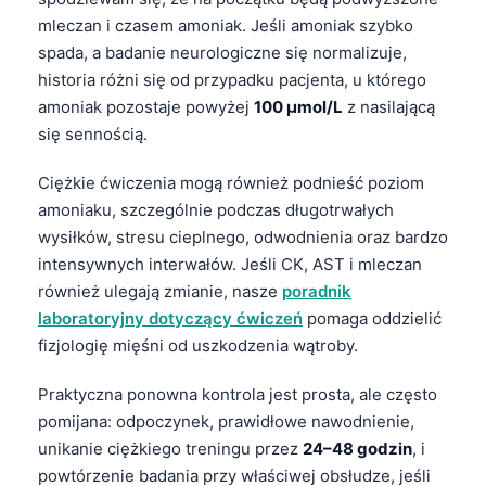
Català
mleczan i czasem amoniak. Jeśli amoniak szybko
spada, a badanie neurologiczne się normalizuje,
O‘zbekcha
historia różni się od przypadku pacjenta, u którego
Українська
amoniak pozostaje powyżej
100 µmol/L
z nasilającą
አማርኛ
się sennością.
Kiswahili
Ciężkie ćwiczenia mogą również podnieść poziom
ភាសាខ្មែរ
amoniaku, szczególnie podczas długotrwałych
ဗမာစာ
wysiłków, stresu cieplnego, odwodnienia oraz bardzo
intensywnych interwałów. Jeśli CK, AST i mleczan
ไทย
również ulegają zmianie, nasze
poradnik
Tagalog
laboratoryjny dotyczący ćwiczeń
pomaga oddzielić
Tiếng Việt
fizjologię mięśni od uszkodzenia wątroby.
Bahasa Melayu
Praktyczna ponowna kontrola jest prosta, ale często
മലയാളം
pomijana: odpoczynek, prawidłowe nawodnienie,
ಕನ್ನಡ
unikanie ciężkiego treningu przez
24–48 godzin
, i
powtórzenie badania przy właściwej obsłudze, jeśli
ગુજરાતી