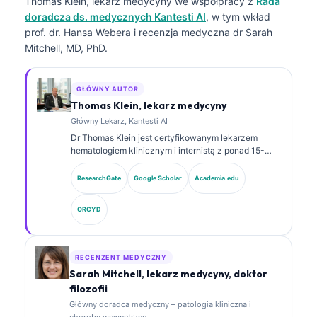
Thomas Klein, lekarz medycyny
we współpracy z
Rada
doradcza ds. medycznych Kantesti AI
, w tym wkład
prof. dr. Hansa Webera i recenzja medyczna dr Sarah
Mitchell, MD, PhD.
GŁÓWNY AUTOR
Thomas Klein, lekarz medycyny
Główny Lekarz, Kantesti AI
Dr Thomas Klein jest certyfikowanym lekarzem
hematologiem klinicznym i internistą z ponad 15-
letnim doświadczeniem w medycynie laboratoryjnej
oraz analizie klinicznej wspomaganej przez AI. Jako
ResearchGate
Google Scholar
Academia.edu
Chief Medical Officer w Kantesti AI sprawuje nadzór
kliniczny nad medyczną dokładnością zastrzeżonej
ORCYD
sieci neuronowej. Dr Klein publikował prace
dotyczące interpretacji biomarkerów i diagnostyki
laboratoryjnej.
RECENZENT MEDYCZNY
Sarah Mitchell, lekarz medycyny, doktor
filozofii
Główny doradca medyczny – patologia kliniczna i
choroby wewnętrzne