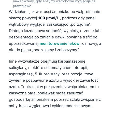
nawet wtedy, gdy enzymy wątrobowe wyglądają na
prawidłowe.
Widziałem, jak wartości amoniaku po walproinianie
skaczą powyżej
100 µmol/L
, podczas gdy panel
wątrobowy wyglądał zaskakująco „porządnie”.
Dlatego każda nowa senność, wymioty, drżenie lub
dezorientacja po zmianie dawki powinna trafić do
uporządkowanej
monitorowanie leków
rozmowy, a
nie do planu „poczekamy i zobaczymy”.
Inne wyzwalacze obejmują karbamazepinę,
salicylany, niektóre schematy chemioterapii,
asparaginazę, 5-fluorouracyl oraz pozajelitowe
żywienie pozbawione azotu o wysokiej zawartości
azotu. Topiramat w połączeniu z walproinianem to
klasyczna para, ponieważ może zaburzać
gospodarkę amoniakiem poprzez szlaki związane z
Norsk bokmål
anhydrazą węglanową i cyklem mocznikowym.
Ślōnskŏ gŏdka