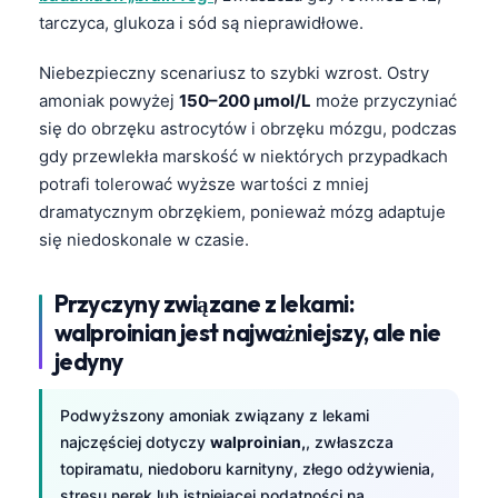
tarczyca, glukoza i sód są nieprawidłowe.
Niebezpieczny scenariusz to szybki wzrost. Ostry
amoniak powyżej
150–200 µmol/L
może przyczyniać
się do obrzęku astrocytów i obrzęku mózgu, podczas
gdy przewlekła marskość w niektórych przypadkach
potrafi tolerować wyższe wartości z mniej
dramatycznym obrzękiem, ponieważ mózg adaptuje
się niedoskonale w czasie.
Przyczyny związane z lekami:
walproinian jest najważniejszy, ale nie
jedyny
Podwyższony amoniak związany z lekami
najczęściej dotyczy
walproinian,
, zwłaszcza
topiramatu, niedoboru karnityny, złego odżywienia,
stresu nerek lub istniejącej podatności na