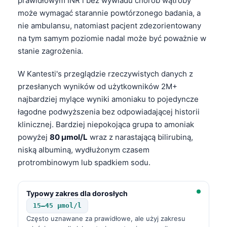
prawidłowym INR i bez wywiadu chorób wątroby
może wymagać starannie powtórzonego badania, a
nie ambulansu, natomiast pacjent zdezorientowany
na tym samym poziomie nadal może być poważnie w
stanie zagrożenia.
W Kantesti's przeglądzie rzeczywistych danych z
przesłanych wyników od użytkowników 2M+
najbardziej mylące wyniki amoniaku to pojedyncze
łagodne podwyższenia bez odpowiadającej historii
klinicznej. Bardziej niepokojąca grupa to amoniak
powyżej
80 µmol/L
wraz z narastającą bilirubiną,
niską albuminą, wydłużonym czasem
protrombinowym lub spadkiem sodu.
Typowy zakres dla dorosłych
15–45 µmol/l
Często uznawane za prawidłowe, ale użyj zakresu