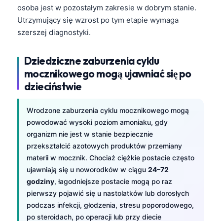
osoba jest w pozostałym zakresie w dobrym stanie.
தமிழ்
Utrzymujący się wzrost po tym etapie wymaga
తెలుగు
szerszej diagnostyki.
मराठी
Dziedziczne zaburzenia cyklu
اردو
mocznikowego mogą ujawniać się po
বাংলা
dzieciństwie
Shqip
Wrodzone zaburzenia cyklu mocznikowego mogą
Magyar
powodować wysoki poziom amoniaku, gdy
Slovenščina
organizm nie jest w stanie bezpiecznie
한국어
przekształcić azotowych produktów przemiany
materii w mocznik. Chociaż ciężkie postacie często
Lietuvių kalba
ujawniają się u noworodków w ciągu
24–72
Русский
godziny
, łagodniejsze postacie mogą po raz
pierwszy pojawić się u nastolatków lub dorosłych
ქართული
podczas infekcji, głodzenia, stresu poporodowego,
Čeština
po steroidach, po operacji lub przy diecie