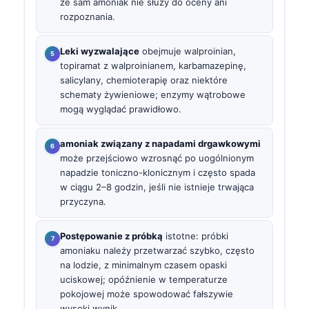
że sam amoniak nie służy do oceny ani
rozpoznania.
Leki wyzwalające
obejmuje walproinian,
topiramat z walproinianem, karbamazepinę,
salicylany, chemioterapię oraz niektóre
schematy żywieniowe; enzymy wątrobowe
mogą wyglądać prawidłowo.
amoniak związany z napadami drgawkowymi
może przejściowo wzrosnąć po uogólnionym
napadzie toniczno-klonicznym i często spada
w ciągu 2–8 godzin, jeśli nie istnieje trwająca
przyczyna.
Postępowanie z próbką
istotne: próbki
amoniaku należy przetwarzać szybko, często
na lodzie, z minimalnym czasem opaski
uciskowej; opóźnienie w temperaturze
pokojowej może spowodować fałszywie
wysoki wynik.