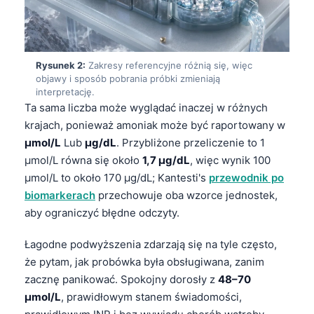
Rysunek 2:
Zakresy referencyjne różnią się, więc
objawy i sposób pobrania próbki zmieniają
interpretację.
Ta sama liczba może wyglądać inaczej w różnych
krajach, ponieważ amoniak może być raportowany w
µmol/L
Lub
µg/dL
. Przybliżone przeliczenie to 1
µmol/L równa się około
1,7 µg/dL
, więc wynik 100
µmol/L to około 170 µg/dL; Kantesti's
przewodnik po
biomarkerach
przechowuje oba wzorce jednostek,
aby ograniczyć błędne odczyty.
Łagodne podwyższenia zdarzają się na tyle często,
że pytam, jak probówka była obsługiwana, zanim
zacznę panikować. Spokojny dorosły z
48–70
µmol/L
, prawidłowym stanem świadomości,