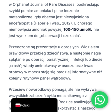
w Orphanet Journal of Rare Diseases, podkreślając
简体中文
szybki pomiar amoniaku i pilne leczenie
Română
metaboliczne, gdy obecna jest niewyjaśniona
Türkçe
encefalopatia (Häberle i wsp., 2012). U chorego
niemowlęcia amoniak powyżej
100-150 µmol/L
nie
Ελληνικά
jest wynikiem do „obserwacji i czekania”.
Português
Przeoczone są prezentacje u dorosłych. Widziałem
Español
prawidłowy przebieg dzieciństwa, a następnie nagłe
Italiano
splątanie po operacji bariatrycznej, infekcji lub diecie
עִבְרִית
„crash”; wtedy aminokwasy w osoczu oraz kwas
orotowy w moczu stają się bardziej informatywne niż
Français
kolejny rutynowy panel wątrobowy.
العربية
Deutsch
Przesiew noworodkowy pomaga, ale nie wykrywa
wszystkich zaburzeń cyklu mocznikowego z
English
jednakową wiarygodnością. Rodzice analizujący
Polski
nieprawidłowy wynik mogą skorzystać z naszego