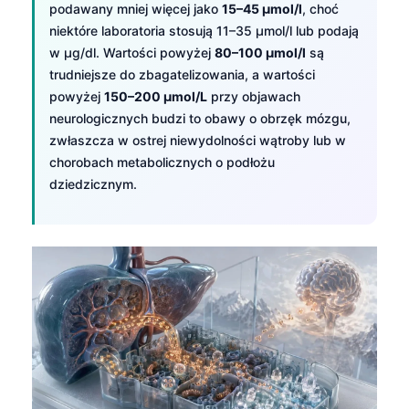
podawany mniej więcej jako
15–45 µmol/l
, choć
niektóre laboratoria stosują 11–35 µmol/l lub podają
w µg/dl. Wartości powyżej
80–100 µmol/l
są
trudniejsze do zbagatelizowania, a wartości
powyżej
150–200 µmol/L
przy objawach
neurologicznych budzi to obawy o obrzęk mózgu,
zwłaszcza w ostrej niewydolności wątroby lub w
chorobach metabolicznych o podłożu
dziedzicznym.