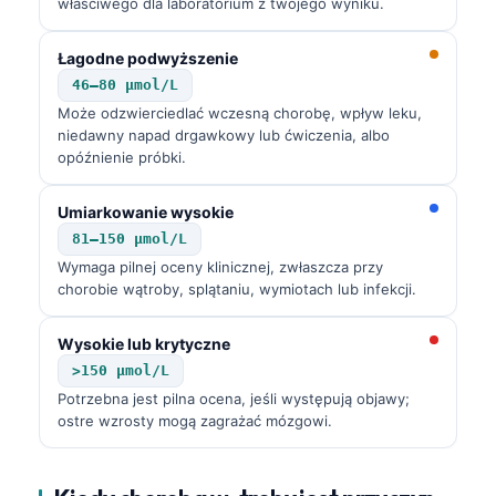
właściwego dla laboratorium z twojego wyniku.
Łagodne podwyższenie
46–80 µmol/L
Może odzwierciedlać wczesną chorobę, wpływ leku,
niedawny napad drgawkowy lub ćwiczenia, albo
opóźnienie próbki.
Umiarkowanie wysokie
81–150 µmol/L
Wymaga pilnej oceny klinicznej, zwłaszcza przy
chorobie wątroby, splątaniu, wymiotach lub infekcji.
Wysokie lub krytyczne
>150 µmol/L
Potrzebna jest pilna ocena, jeśli występują objawy;
ostre wzrosty mogą zagrażać mózgowi.