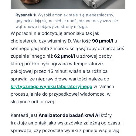
Rysunek 1:
Wysoki amoniak staje się niebezpieczny,
gdy nakładają się na siebie upośledzone oczyszczanie
wątrobowe i objawy ze strony mózgu.
W poradni nie odczytuję amoniaku tak jak
cholesterolu czy witaminy D. Wartość
90 µmol/l
u
sennego pacjenta z marskością wątroby oznacza coś
zupełnie innego niż
62 µmol/l
u zdrowej osoby,
której próbka była ogrzana w temperaturze
pokojowej przez 45 minut; właśnie ta różnica
sprawia, że nieprawidłowe wartości należą do
krytycznego wyniku laboratoryjnego
w ramach
procesu, a nie do przypadkowej wiadomości w
skrzynce odbiorczej.
Kantesti jest
Analizator do badań krwi AI
który
traktuje amoniak jako wskazówkę zależną od czasu i
sprawdza, czy pozostałe wyniki z panelu wspierają