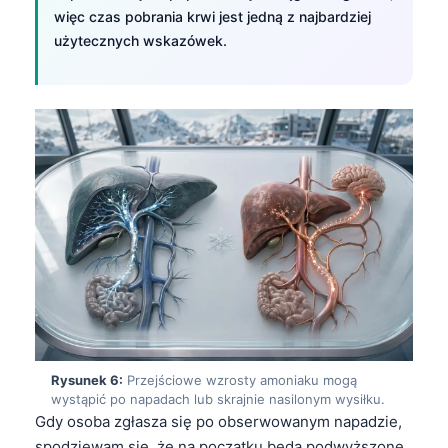
Gàidhlig
więc czas pobrania krwi jest jedną z najbardziej
Euskara
użytecznych wskazówek.
Македонски јазик
Latviešu valoda
Galego
অসমীয়া
සිංහල
سنڌي
پښتو
Slovenčina
Hrvatski
Rysunek 6:
Przejściowe wzrosty amoniaku mogą
Suomi
wystąpić po napadach lub skrajnie nasilonym wysiłku.
Gdy osoba zgłasza się po obserwowanym napadzie,
Қазақ тілі
spodziewam się, że na początku będą podwyższone