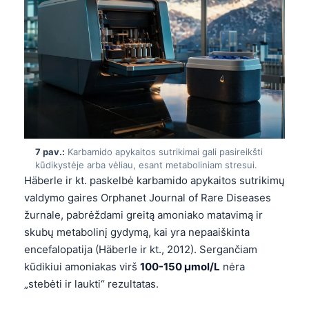
தமிழ்
తెలుగు
मराठी
اردو
বাংলা
Shqip
7 pav.:
Karbamido apykaitos sutrikimai gali pasireikšti
Magyar
kūdikystėje arba vėliau, esant metaboliniam stresui.
Slovenščina
Häberle ir kt. paskelbė karbamido apykaitos sutrikimų
valdymo gaires Orphanet Journal of Rare Diseases
한국어
žurnale, pabrėždami greitą amoniako matavimą ir
Polski
skubų metabolinį gydymą, kai yra nepaaiškinta
Русский
encefalopatija (Häberle ir kt., 2012). Sergančiam
kūdikiui amoniakas virš
100-150 µmol/L
nėra
ქართული
„stebėti ir laukti“ rezultatas.
Čeština