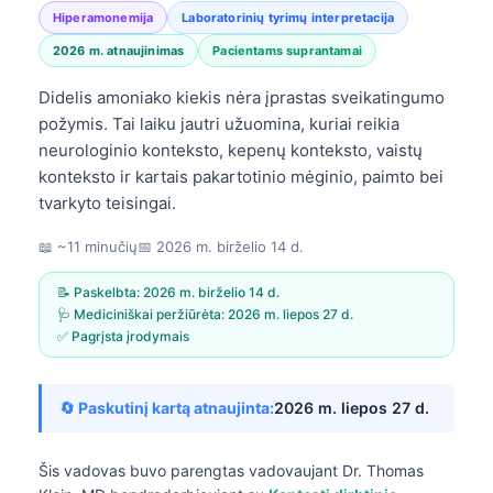
Hiperamonemija
Laboratorinių tyrimų interpretacija
2026 m. atnaujinimas
Pacientams suprantamai
Didelis amoniako kiekis nėra įprastas sveikatingumo
požymis. Tai laiku jautri užuomina, kuriai reikia
neurologinio konteksto, kepenų konteksto, vaistų
konteksto ir kartais pakartotinio mėginio, paimto bei
tvarkyto teisingai.
📖 ~11 minučių
📅
2026 m. birželio 14 d.
📝 Paskelbta:
2026 m. birželio 14 d.
🩺 Mediciniškai peržiūrėta:
2026 m. liepos 27 d.
✅ Pagrįsta įrodymais
🔄 Paskutinį kartą atnaujinta:
2026 m. liepos 27 d.
Šis vadovas buvo parengtas vadovaujant
Dr. Thomas