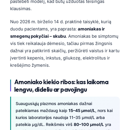
pastebėti modelį, kad būtų užduotas teisingas
klausimas.
Nuo 2026 m. birželio 14 d. praktinė taisyklė, kurią
duodu pacientams, yra paprasta:
amoniakas ir
smegenų pokyčiai – skubu
. Amoniakas be simptomų
vis tiek reikalauja dėmesio, tačiau pirmas žingsnis
dažnai yra patikrinti skaičių, peržiūrėti vaistus ir kartu
įvertinti kepenis, inkstus, gliukozę, elektrolitus ir
krešėjimo žymenis.
Amoniako kiekio ribos: kas laikoma
lengvu, dideliu ar pavojingu
Suaugusiųjų plazmos amoniakas dažnai
pateikiamas maždaug kaip
15–45 µmol/L
, nors kai
kurios laboratorijos naudoja 11–35 µmol/L arba
pateikia µg/dL. Reikšmės virš
80–100 µmol/L
yra