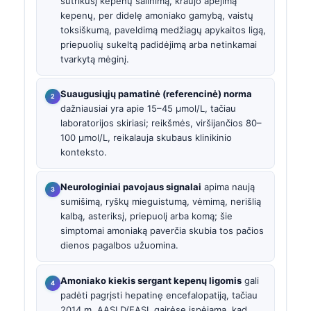
sutrikusį kepenų šalinimą, kraujo apėjimą
kepenų, per didelę amoniako gamybą, vaistų
toksiškumą, paveldimą medžiagų apykaitos ligą,
priepuolių sukeltą padidėjimą arba netinkamai
tvarkytą mėginį.
Suaugusiųjų pamatinė (referencinė) norma
dažniausiai yra apie 15–45 µmol/L, tačiau
laboratorijos skiriasi; reikšmės, viršijančios 80–
100 µmol/L, reikalauja skubaus klinikinio
konteksto.
Neurologiniai pavojaus signalai
apima naują
sumišimą, ryškų mieguistumą, vėmimą, nerišlią
kalbą, asteriksį, priepuolį arba komą; šie
simptomai amoniaką paverčia skubia tos pačios
dienos pagalbos užuomina.
Amoniako kiekis sergant kepenų ligomis
gali
padėti pagrįsti hepatinę encefalopatiją, tačiau
2014 m. AASLD/EASL gairėse įspėjama, kad