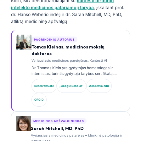
Klein, MD
bendradarbiaujant su
Kantesti dirbtinio
intelekto medicinos patariamoji taryba
, įskaitant prof.
dr. Hanso Weberio indėlį ir dr. Sarah Mitchell, MD, PhD,
atliktą medicininę apžvalgą.
PAGRINDINIS AUTORIUS
Tomas Kleinas, medicinos mokslų
daktaras
Vyriausiasis medicinos pareigūnas, Kantesti AI
Dr. Thomas Klein yra gydytojas hematologas ir
internistas, turintis gydytojo tarybos sertifikatą,
daugiau nei 15 metų patirties laboratorinės medicinos
ir AI paremtos klinikinės analizės srityje. Būdamas
ResearchGate
„Google Scholar“
Academia.edu
vyriausiuoju medicinos pareigūnu (Chief Medical
Officer) Kantesti AI, jis užtikrina klinikinę patentuoto
ORCID
neuroninio tinklo medicininio tikslumo priežiūrą. Dr.
Klein yra publikavęs straipsnius apie biomarkerių
interpretavimą ir laboratorinę diagnostiką.
MEDICINOS APŽVALGININKAS
Sarah Mitchell, MD, PhD
Vyriausiasis medicinos patarėjas – klinikinė patologija ir
vidaus ligos