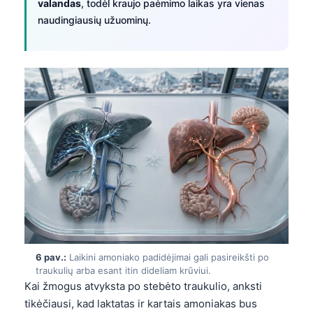
valandas
, todėl kraujo paėmimo laikas yra vienas
Frysk
naudingiausių užuominų.
Esperanto
Беларуская мова
Татар теле
Кыргызча
ئۇيغۇرچە
Cebuano
Basa Jawa
ພາສາລາວ
Монгол
Afrikaans
6 pav.:
Laikini amoniako padidėjimai gali pasireikšti po
العربية المغربية
traukulių arba esant itin dideliam krūviui.
Kai žmogus atvyksta po stebėto traukulio, anksti
Occitan
tikėčiausi, kad laktatas ir kartais amoniakas bus