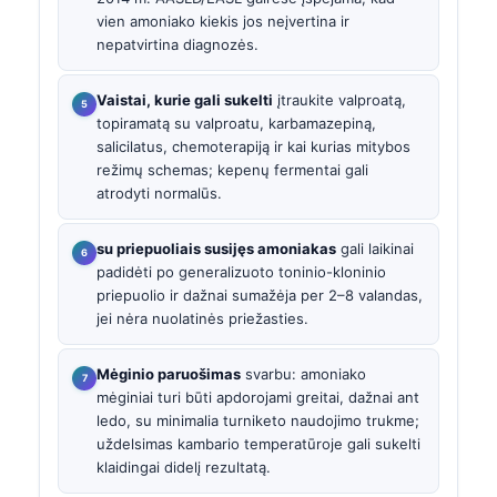
vien amoniako kiekis jos neįvertina ir
nepatvirtina diagnozės.
Vaistai, kurie gali sukelti
įtraukite valproatą,
topiramatą su valproatu, karbamazepiną,
salicilatus, chemoterapiją ir kai kurias mitybos
režimų schemas; kepenų fermentai gali
atrodyti normalūs.
su priepuoliais susijęs amoniakas
gali laikinai
padidėti po generalizuoto toninio-kloninio
priepuolio ir dažnai sumažėja per 2–8 valandas,
jei nėra nuolatinės priežasties.
Mėginio paruošimas
svarbu: amoniako
mėginiai turi būti apdorojami greitai, dažnai ant
ledo, su minimalia turniketo naudojimo trukme;
uždelsimas kambario temperatūroje gali sukelti
klaidingai didelį rezultatą.