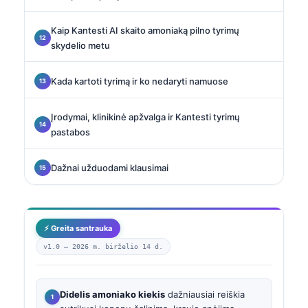
Kaip Kantesti AI skaito amoniaką pilno tyrimų
skydelio metu
Kada kartoti tyrimą ir ko nedaryti namuose
Įrodymai, klinikinė apžvalga ir Kantesti tyrimų
pastabos
Dažnai užduodami klausimai
⚡ Greita santrauka
v1.0 —
2026 m. birželio 14 d.
Didelis amoniako kiekis
dažniausiai reiškia