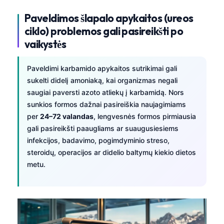
Català
Paveldimos šlapalo apykaitos (ureos
O‘zbekcha
ciklo) problemos gali pasireikšti po
Українська
vaikystės
አማርኛ
Paveldimi karbamido apykaitos sutrikimai gali
Kiswahili
sukelti didelį amoniaką, kai organizmas negali
ភាសាខ្មែរ
saugiai paversti azoto atliekų į karbamidą. Nors
sunkios formos dažnai pasireiškia naujagimiams
ဗမာစာ
per
24–72 valandas
, lengvesnės formos pirmiausia
ไทย
gali pasireikšti paaugliams ar suaugusiesiems
Tagalog
infekcijos, badavimo, pogimdyminio streso,
steroidų, operacijos ar didelio baltymų kiekio dietos
Tiếng Việt
metu.
Bahasa Melayu
മലയാളം
ಕನ್ನಡ
ગુજરાતી