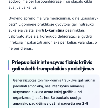
apdorojimą per karboanhidrazę ir su šlapalo ciklu
susijusius kelius.
Gydymo sprendimai yra medicininiai, o ne „pasidaryk
pats“. Ligoninėje praktikoje gydytojai gali nutraukti
sukėlėją vaistą, skirti
L-karnitiną
pasirinktais
valproato atvejais, koreguoti dehidrataciją, gydyti
infekciją ir pakartoti amoniaką per kelias valandas, o
ne per dienas.
Priepuoliai ir intensyvus fizinis krūvis
gali sukelti trumpalaikius padidėjimus
Generalizuotas toninis-kloninis traukulys gali laikinai
padidinti amoniaką, nes intensyvus raumenų
aktyvumas sukuria azoto krūvį greičiau, nei
Norsk bokmål
organizmas jį pašalina. Su traukuliu susijęs
amoniako padidėjimas dažnai pagerėja per
2-8
Ślōnskŏ gŏdka