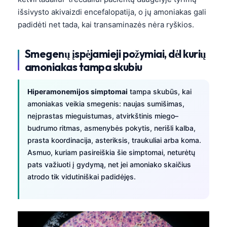
išsivysto akivaizdi encefalopatija, o jų amoniakas gali
padidėti net tada, kai transaminazės nėra ryškios.
Smegenų įspėjamieji požymiai, dėl kurių
amoniakas tampa skubiu
Hiperamonemijos simptomai
tampa skubūs, kai
amoniakas veikia smegenis: naujas sumišimas,
neįprastas mieguistumas, atvirkštinis miego–
budrumo ritmas, asmenybės pokytis, nerišli kalba,
prasta koordinacija, asteriksis, traukuliai arba koma.
Asmuo, kuriam pasireiškia šie simptomai, neturėtų
pats važiuoti į gydymą, net jei amoniako skaičius
atrodo tik vidutiniškai padidėjęs.