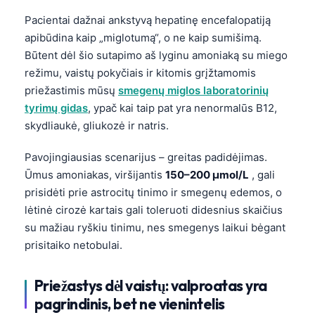
Pacientai dažnai ankstyvą hepatinę encefalopatiją
apibūdina kaip „miglotumą“, o ne kaip sumišimą.
Būtent dėl šio sutapimo aš lyginu amoniaką su miego
režimu, vaistų pokyčiais ir kitomis grįžtamomis
priežastimis mūsų
smegenų miglos laboratorinių
tyrimų gidas
, ypač kai taip pat yra nenormalūs B12,
skydliaukė, gliukozė ir natris.
Pavojingiausias scenarijus – greitas padidėjimas.
Ūmus amoniakas, viršijantis
150–200 µmol/L
, gali
prisidėti prie astrocitų tinimo ir smegenų edemos, o
lėtinė cirozė kartais gali toleruoti didesnius skaičius
su mažiau ryškiu tinimu, nes smegenys laikui bėgant
prisitaiko netobulai.
Priežastys dėl vaistų: valproatas yra
pagrindinis, bet ne vienintelis