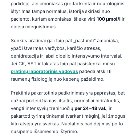
Gàidhlig
padidėję. Jei amoniakas greitai krinta ir neurologinis
Euskara
ištyrimas tampa normalus, istorija skiriasi nuo
paciento, kuriam amoniakas išlieka virš
100 µmol/l
ir
Македонски јазик
didėja mieguistumas.
Latviešu valoda
Sunkūs pratimai gali taip pat „pastumti“ amoniaką,
Galego
ypač ištvermės varžybos, karščio stresas,
অসমীয়া
dehidratacija ir labai didelio intensyvumo intervalai.
සිංහල
Jei CK, AST ir laktatas taip pat pasislenka, mūsų
pratimų laboratorinis vadovas
padeda atskirti
سنڌي
raumenų fiziologiją nuo kepenų pažeidimo.
پښتو
Praktinis pakartotinis patikrinimas yra paprastas, bet
dažnai praleidžiamas: ilsėtis, normaliai hidratuotis,
Slovenčina
vengti intensyvių treniruočių
per 24–48 val.
, ir
Hrvatski
pakartoti tyrimą tinkamai tvarkant mėginį, jei žmogus
Suomi
kitu atveju yra sveikas. Nuolatinis padidėjimas po to
nusipelno išsamesnio ištyrimo.
Қазақ тілі