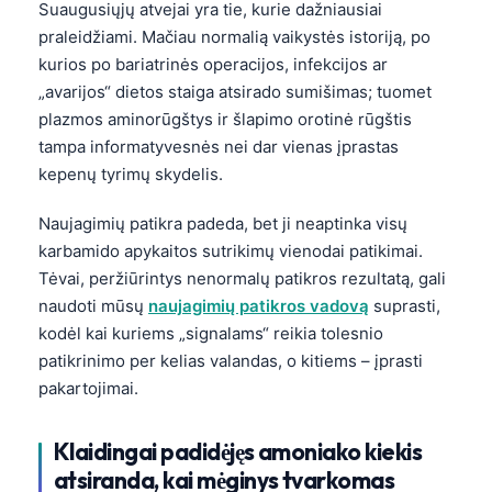
Suaugusiųjų atvejai yra tie, kurie dažniausiai
日本語
praleidžiami. Mačiau normalią vaikystės istoriją, po
Eesti
kurios po bariatrinės operacijos, infekcijos ar
Azərbaycan dili
„avarijos“ dietos staiga atsirado sumišimas; tuomet
plazmos aminorūgštys ir šlapimo orotinė rūgštis
Bosanski
tampa informatyvesnės nei dar vienas įprastas
Svenska
kepenų tyrimų skydelis.
Српски језик
Naujagimių patikra padeda, bet ji neaptinka visų
Íslenska
karbamido apykaitos sutrikimų vienodai patikimai.
Հայերեն
Tėvai, peržiūrintys nenormalų patikros rezultatą, gali
Bahasa Indonesia
naudoti mūsų
naujagimių patikros vadovą
suprasti,
kodėl kai kuriems „signalams“ reikia tolesnio
हिन्दी
patikrinimo per kelias valandas, o kitiems – įprasti
Nederlands
pakartojimai.
Dansk
Български
Klaidingai padidėjęs amoniako kiekis
atsiranda, kai mėginys tvarkomas
فارسی