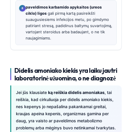
paveldimos karbamido apykaitos (ureos
ciklo) ligos
gali pirmą kartą pasireikšti
suaugusiesiems infekcijos metu, po gimdymo
patiriant stresą, padidinus baltymų suvartojimą,
vartojant steroidus arba badaujant, o ne tik
naujagimiams.
Didelis amoniako kiekis yra laiku jautri
laboratorinė užuomina, o ne diagnozė
Jei jūs klausiate
ką reiškia didelis amoniakas
, tai
reiškia, kad cirkuliuoja per didelis amoniako kiekis,
nes kepenys jo nepašalina pakankamai greitai,
kraujas apeina kepenis, organizmas gamina per
daug, yra vaisto ar paveldimos metabolizmo
problemų arba mėginys buvo netinkamai tvarkytas.