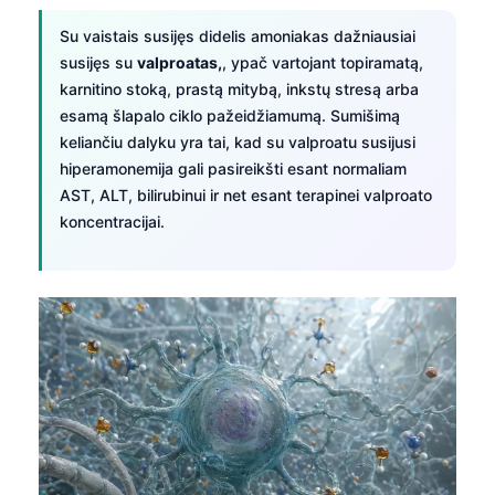
Su vaistais susijęs didelis amoniakas dažniausiai
susijęs su
valproatas,
, ypač vartojant topiramatą,
karnitino stoką, prastą mitybą, inkstų stresą arba
esamą šlapalo ciklo pažeidžiamumą. Sumišimą
keliančiu dalyku yra tai, kad su valproatu susijusi
hiperamonemija gali pasireikšti esant normaliam
AST, ALT, bilirubinui ir net esant terapinei valproato
koncentracijai.