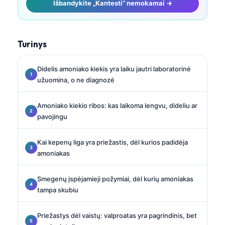
Išbandykite „Kantesti“ nemokamai →
Turinys
Didelis amoniako kiekis yra laiku jautri laboratorinė
užuomina, o ne diagnozė
Amoniako kiekio ribos: kas laikoma lengvu, dideliu ar
pavojingu
Kai kepenų liga yra priežastis, dėl kurios padidėja
amoniakas
Smegenų įspėjamieji požymiai, dėl kurių amoniakas
tampa skubiu
Priežastys dėl vaistų: valproatas yra pagrindinis, bet