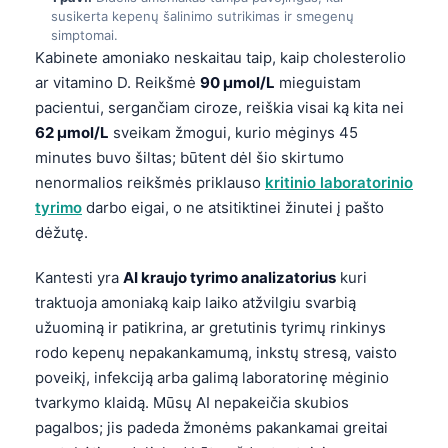
susikerta kepenų šalinimo sutrikimas ir smegenų
simptomai.
Kabinete amoniako neskaitau taip, kaip cholesterolio
ar vitamino D. Reikšmė
90 µmol/L
mieguistam
pacientui, sergančiam ciroze, reiškia visai ką kita nei
62 µmol/L
sveikam žmogui, kurio mėginys 45
minutes buvo šiltas; būtent dėl šio skirtumo
nenormalios reikšmės priklauso
kritinio laboratorinio
tyrimo
darbo eigai, o ne atsitiktinei žinutei į pašto
dėžutę.
Kantesti yra
AI kraujo tyrimo analizatorius
kuri
traktuoja amoniaką kaip laiko atžvilgiu svarbią
užuominą ir patikrina, ar gretutinis tyrimų rinkinys
rodo kepenų nepakankamumą, inkstų stresą, vaisto
poveikį, infekciją arba galimą laboratorinę mėginio
tvarkymo klaidą. Mūsų AI nepakeičia skubios
pagalbos; jis padeda žmonėms pakankamai greitai