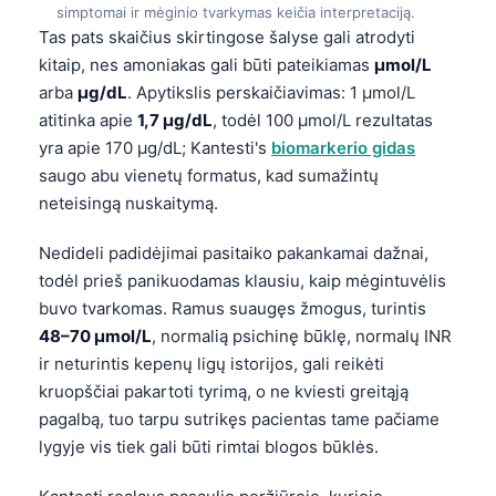
simptomai ir mėginio tvarkymas keičia interpretaciją.
Tas pats skaičius skirtingose šalyse gali atrodyti
kitaip, nes amoniakas gali būti pateikiamas
µmol/L
arba
µg/dL
. Apytikslis perskaičiavimas: 1 µmol/L
atitinka apie
1,7 µg/dL
, todėl 100 µmol/L rezultatas
yra apie 170 µg/dL; Kantesti's
biomarkerio gidas
saugo abu vienetų formatus, kad sumažintų
neteisingą nuskaitymą.
Nedideli padidėjimai pasitaiko pakankamai dažnai,
todėl prieš panikuodamas klausiu, kaip mėgintuvėlis
buvo tvarkomas. Ramus suaugęs žmogus, turintis
48–70 µmol/L
, normalią psichinę būklę, normalų INR
ir neturintis kepenų ligų istorijos, gali reikėti
kruopščiai pakartoti tyrimą, o ne kviesti greitąją
pagalbą, tuo tarpu sutrikęs pacientas tame pačiame
lygyje vis tiek gali būti rimtai blogos būklės.