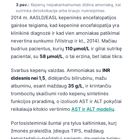
3 pav.:
Kepenų nepakankamumas didina amoniaką, kai
sutrinka detoksikacija arba kraujo nukreipimas.
2014 m. AASLD/EASL kepeninės encefalopatijos
gairėse teigiama, kad kepeninė encefalopatija yra
klinikinė diagnozė ir kad vien amoniakas patikimai
nevertina sunkumo (Vilstrup ir kt., 2014). Mačiau
budrius pacientus, kurių
110 µmol/L
ir giliai sutrikę
pacientai, su
58 µmol/L
, o tai erzina, bet labai tikra.
Svarbus kepenų vaizdas. Ammoniakas su
INR
didesnis nei 1,5
, didėjančiu bilirubinu, mažu
albuminu, esant maždaug
35 g/L
, ir krintančiu
trombocitų skaičiumi rodo kepenų sintetinės
funkcijos praradimą, o izoliuoti AST ir ALT pokyčiai
reikalauja kitokio vertinimo
AST ir ALT modelių
.
Portosisteminiai šuntai yra tylus kaltininkas, kurį
žmonės praleidžia. Įdiegus TIPS, maždaug
ketvirtadaliui–trečdaliui pacientų daugelyje tyrimų