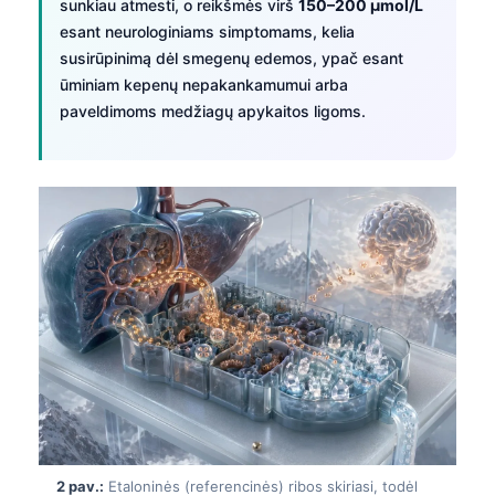
sunkiau atmesti, o reikšmės virš
150–200 µmol/L
esant neurologiniams simptomams, kelia
susirūpinimą dėl smegenų edemos, ypač esant
ūminiam kepenų nepakankamumui arba
paveldimoms medžiagų apykaitos ligoms.
2 pav.:
Etaloninės (referencinės) ribos skiriasi, todėl