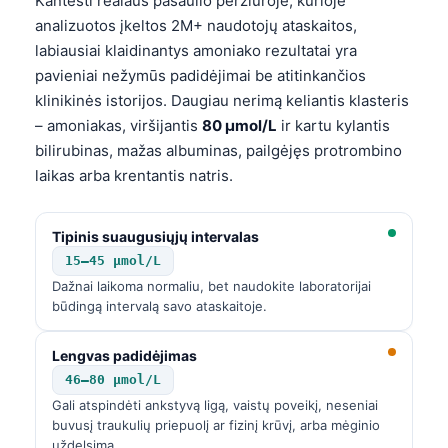
Kantesti realaus pasaulio peržiūroje, kurioje
analizuotos įkeltos 2M+ naudotojų ataskaitos,
labiausiai klaidinantys amoniako rezultatai yra
pavieniai nežymūs padidėjimai be atitinkančios
klinikinės istorijos. Daugiau nerimą keliantis klasteris
– amoniakas, viršijantis
80 µmol/L
ir kartu kylantis
bilirubinas, mažas albuminas, pailgėjęs protrombino
laikas arba krentantis natris.
Tipinis suaugusiųjų intervalas
15–45 µmol/L
Dažnai laikoma normaliu, bet naudokite laboratorijai
būdingą intervalą savo ataskaitoje.
Lengvas padidėjimas
46–80 µmol/L
Gali atspindėti ankstyvą ligą, vaistų poveikį, neseniai
buvusį traukulių priepuolį ar fizinį krūvį, arba mėginio
uždelsimą.