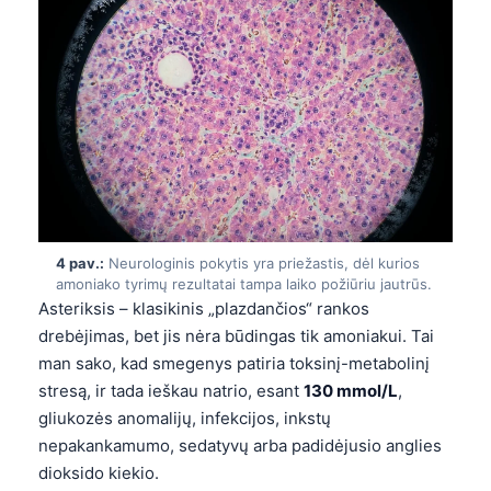
4 pav.:
Neurologinis pokytis yra priežastis, dėl kurios
amoniako tyrimų rezultatai tampa laiko požiūriu jautrūs.
Asteriksis – klasikinis „plazdančios“ rankos
drebėjimas, bet jis nėra būdingas tik amoniakui. Tai
man sako, kad smegenys patiria toksinį-metabolinį
stresą, ir tada ieškau natrio, esant
130 mmol/L
,
gliukozės anomalijų, infekcijos, inkstų
nepakankamumo, sedatyvų arba padidėjusio anglies
dioksido kiekio.