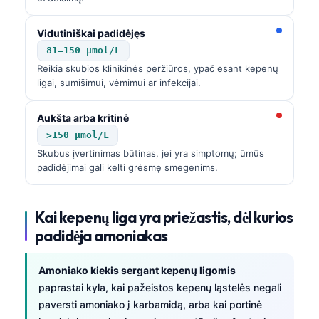
Vidutiniškai padidėjęs
81–150 µmol/L
Reikia skubios klinikinės peržiūros, ypač esant kepenų
ligai, sumišimui, vėmimui ar infekcijai.
Aukšta arba kritinė
>150 µmol/L
Skubus įvertinimas būtinas, jei yra simptomų; ūmūs
padidėjimai gali kelti grėsmę smegenims.
Kai kepenų liga yra priežastis, dėl kurios
padidėja amoniakas
Amoniako kiekis sergant kepenų ligomis
paprastai kyla, kai pažeistos kepenų ląstelės negali
paversti amoniako į karbamidą, arba kai portinė