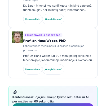
Dr. Sarah Mitchell yra sertifikuota klinikinė patologė,
turinti daugiau nei 18 metų patirtį laboratorinės
medicinos ir diagnostinės analizės srityje. Ji turi
klinikinės chemijos specializacijos sertifikatus ir
ResearchGate
„Google Scholar“
plačiai publikavo biomarkerių panelių bei
laboratorinės analizės klausimais klinikinėje
praktikoje.
PRISIDEDANTIS EKSPERTAS
Prof. dr. Hans Weber, PhD
Laboratorinės medicinos ir klinikinės biochemijos
profesorius
Prof. Dr. Hans Weber turi 30+ metų patirtį klinikinėje
biochemijoje, laboratorinėje medicinoje ir biomarkerių
tyrimuose. Buvęs Vokietijos klinikinės chemijos
draugijos prezidentas, jis specializuojasi diagnostinių
ResearchGate
„Google Scholar“
panelių analizėje, biomarkerių standartizavime ir AI
paremtos laboratorinės medicinos srityje.
🔬
Kantesti analizuoja jūsų kraujo tyrimo rezultatai su AI
per mažiau nei 60 sekundžių.