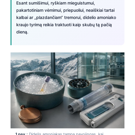
Esant sumišimui, ryškiam mieguistumui,
pakartotiniam vėmimui, priepuoliui, neaiškiai tartai
kalbai ar „plazdančiam“ tremorui, didelio amoniako
kraujo tyrimą reikia traktuoti kaip skubų tą pačią
dieną.
1 pav.:
Didelis amoniakas tampa pavojingas, kai