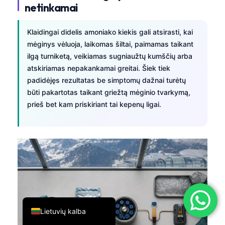
netinkamai
简体中文
Română
Klaidingai didelis amoniako kiekis gali atsirasti, kai
mėginys vėluoja, laikomas šiltai, paimamas taikant
Türkçe
ilgą turniketą, veikiamas sugniaužtų kumščių arba
Ελληνικά
atskiriamas nepakankamai greitai. Šiek tiek
Português
padidėjęs rezultatas be simptomų dažnai turėtų
būti pakartotas taikant griežtą mėginio tvarkymą,
Español
prieš bet kam priskiriant tai kepenų ligai.
Italiano
עִבְרִית
Français
العربية
Deutsch
English
Lietuvių kalba