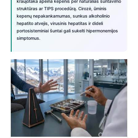
kraujotaka apeina kepenis per natūralias šuntavimo
struktūras ar TIPS procedūrą. Cirozė, ūminis
kepenų nepakankamumas, sunkus alkoholinio
hepatito atvejis, virusinis hepatitas ir dideli
portosisteminiai šuntai gali sukelti hipermonemijos
simptomus.