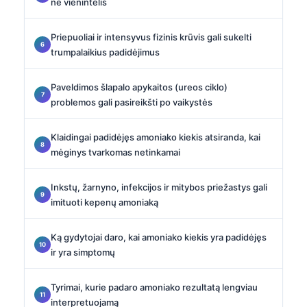
ne vienintelis
Priepuoliai ir intensyvus fizinis krūvis gali sukelti
trumpalaikius padidėjimus
Paveldimos šlapalo apykaitos (ureos ciklo)
problemos gali pasireikšti po vaikystės
Klaidingai padidėjęs amoniako kiekis atsiranda, kai
mėginys tvarkomas netinkamai
Inkstų, žarnyno, infekcijos ir mitybos priežastys gali
imituoti kepenų amoniaką
Ką gydytojai daro, kai amoniako kiekis yra padidėjęs
ir yra simptomų
Tyrimai, kurie padaro amoniako rezultatą lengviau
interpretuojamą