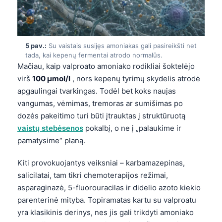
5 pav.:
Su vaistais susijęs amoniakas gali pasireikšti net
tada, kai kepenų fermentai atrodo normalūs.
Mačiau, kaip valproato amoniako rodikliai šoktelėjo
virš
100 µmol/l
, nors kepenų tyrimų skydelis atrodė
apgaulingai tvarkingas. Todėl bet koks naujas
vangumas, vėmimas, tremoras ar sumišimas po
dozės pakeitimo turi būti įtrauktas į struktūruotą
vaistų stebėsenos
pokalbį, o ne į „palaukime ir
pamatysime“ planą.
Kiti provokuojantys veiksniai – karbamazepinas,
salicilatai, tam tikri chemoterapijos režimai,
asparaginazė, 5-fluorouracilas ir didelio azoto kiekio
parenterinė mityba. Topiramatas kartu su valproatu
yra klasikinis derinys, nes jis gali trikdyti amoniako