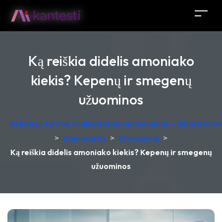
Ką reiškia didelis amoniako
kiekis? Kepenų ir smegenų
užuominos
AI kraujo tyrimo analizatorius nemokamas – laboratorinė
>
Dienoraštis
>
Straipsniai
>
Ką reiškia didelis amoniako kiekis? Kepenų ir smegenų
užuominos