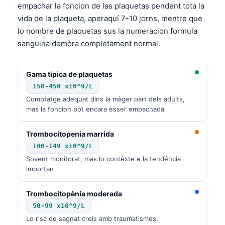
empachar la foncion de las plaquetas pendent tota la
vida de la plaqueta, aperaquí 7-10 jorns, mentre que
lo nombre de plaquetas sus la numeracion formula
sanguina demòra completament normal.
Gama tipica de plaquetas
150-450 x10^9/L
Comptatge adequat dins la màger part dels adults,
mas la foncion pòt encara èsser empachada
Trombocitopenia marrida
100-149 x10^9/L
Sovent monitorat, mas lo contèxte e la tendéncia
importan
Trombocitopènia moderada
50-99 x10^9/L
Lo risc de sagnat creis amb traumatismes,