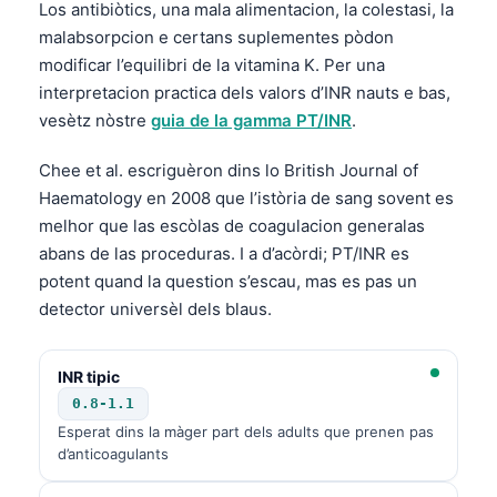
Euskara
Los antibiòtics, una mala alimentacion, la colestasi, la
malabsorpcion e certans suplementes pòdon
Македонски јазик
modificar l’equilibri de la vitamina K. Per una
Latviešu valoda
interpretacion practica dels valors d’INR nauts e bas,
Galego
vesètz nòstre
guia de la gamma PT/INR
.
অসমীয়া
Chee et al. escriguèron dins lo British Journal of
සිංහල
Haematology en 2008 que l’istòria de sang sovent es
سنڌي
melhor que las escòlas de coagulacion generalas
abans de las proceduras. I a d’acòrdi; PT/INR es
پښتو
potent quand la question s’escau, mas es pas un
detector universèl dels blaus.
Slovenčina
Hrvatski
INR tipic
Suomi
0.8-1.1
Esperat dins la màger part dels adults que prenen pas
Қазақ тілі
d’anticoagulants
Català