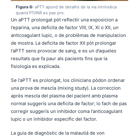
日本語
Figura 6:
aPTT apond de detalhs de la via intrinsèca
quand PT/INR es pas pro.
Eesti
Un aPTT prolongat pòt reflectir una exposicion a
Azərbaycan dili
l’eparina, una deficita de factor VIII, IX, XI o XII, un
Bosanski
anticoagulant lupic, o de problèmas de manipulacion
de mostra. La deficita de factor XII pòt prolongar
Svenska
l’aPTT sens provocar de sang, e es un d’aqueles
Српски језик
resultats que fa paur als pacients fins que la
Íslenska
fisiologia es explicada.
Հայերեն
Se l’aPTT es prolongat, los clinicians pòdon ordenar
Bahasa Indonesia
una prova de mescla (mixing study). La correccion
हिन्दी
après mescla del plasma del pacient amb plasma
normal suggerís una deficita de factor; lo fach de pas
Nederlands
corregir suggerís un inhibidor coma l’anticoagulant
Dansk
lupic o un inhibidor especific del factor.
Български
La guia de diagnòstic de la malautiá de von
فارسی