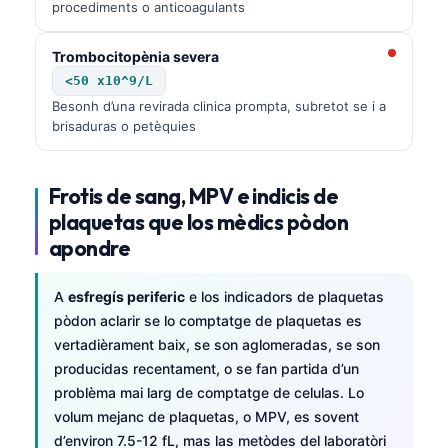
procediments o anticoagulants
Trombocitopènia severa
<50 x10^9/L
Besonh d’una revirada clinica prompta, subretot se i a
brisaduras o petèquies
Frotis de sang, MPV e indicis de
plaquetas que los mèdics pòdon
apondre
A
esfregís periferic
e los indicadors de plaquetas
pòdon aclarir se lo comptatge de plaquetas es
vertadièrament baix, se son aglomeradas, se son
producidas recentament, o se fan partida d’un
problèma mai larg de comptatge de celulas. Lo
volum mejanc de plaquetas, o MPV, es sovent
d’environ 7.5-12 fL, mas las metòdes del laboratòri