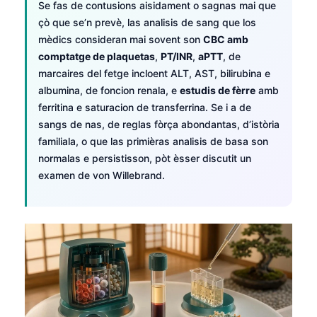
Se fas de contusions aisidament o sagnas mai que
çò que se’n prevè, las analisis de sang que los
mèdics consideran mai sovent son
CBC amb
comptatge de plaquetas
,
PT/INR
,
aPTT
, de
marcaires del fetge incloent ALT, AST, bilirubina e
albumina, de foncion renala, e
estudis de fèrre
amb
ferritina e saturacion de transferrina. Se i a de
sangs de nas, de reglas fòrça abondantas, d’istòria
familiala, o que las primièras analisis de basa son
normalas e persistisson, pòt èsser discutit un
examen de von Willebrand.