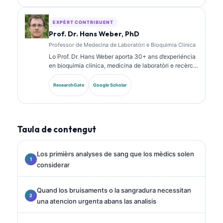
biomarcadors e sus l’analisi de laboratòri dins la
practica clinica.
EXPÈRT CONTRIBUENT
Prof. Dr. Hans Weber, PhD
Professor de Medecina de Laboratòri e Bioquimia Clinica
Lo Prof. Dr. Hans Weber aporta 30+ ans d’experiéncia
en bioquimia clinica, medicina de laboratòri e recèrca
sus biomarcadors. Ancià President de la Societat
Alemana de Quimia Clinica, se especializa dins
ResearchGate
Google Scholar
l’analisi de panèls diagnostics, la standardizacion dels
biomarcadors e la medicina de laboratòri ajudada per
IA.
Taula de contengut
Los primièrs analyses de sang que los mèdics solen
considerar
Quand los bruisaments o la sangradura necessitan
una atencion urgenta abans las analisis