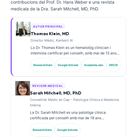
contribucions del Prof. Dr. Hans Weber e una revista
medicala de la Dra. Sarah Mitchell, MD, PhD.
AUTOR PRINCIPAL
Thomas Klein, MD
Director Mèdic, Kantesti AI
Lo Dr. Thomas Klein es un hematològ clinician i
internista certificat pel conselh, amb mai de 15 ans
d’experiència en medicina de laboratòri e anàlisi
clinica assistida per IA. Com a director mèdic a
ResearchGate
Google Scholar
Academia.edu
ORCID
Kantesti AI, proveís una supervisió clinica de
l’exactitud medica de la xarxa neurala proprietària. Lo
Dr. Klein a publicat fòrça sus l’interpretacion de
biomarcadors e los diagnòstics de laboratòri en
REVISOR MEDICAL
temes de medicina de laboratòri.
Sarah Mitchell, MD, PhD
Conselhièr Mèdic en Cap - Patologia Clinica e Medecina
Intèrna
La Dr. Sarah Mitchell es una patològa clinica
certificada pel conselh amb mai de 18 ans
d’experiéncia en medicina de laboratòri e analisi
diagnostica. Tèn de certificacions d’especialitat en
ResearchGate
Google Scholar
quimia clinica e a publicat fòrça sus de panèls de