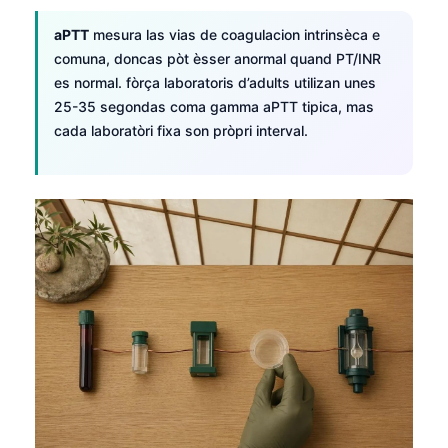
తెలుగు
aPTT
mesura las vias de coagulacion intrinsèca e
comuna, doncas pòt èsser anormal quand PT/INR
मराठी
es normal. fòrça laboratoris d’adults utilizan unes
اردو
25-35 segondas coma gamma aPTT tipica, mas
বাংলা
cada laboratòri fixa son pròpri interval.
Shqip
Magyar
Slovenščina
한국어
Polski
Lietuvių kalba
Русский
ქართული
Čeština