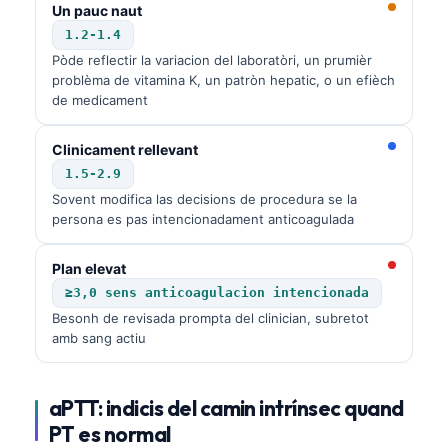
Un pauc naut
O‘zbekcha
1.2-1.4
Українська
Pòde reflectir la variacion del laboratòri, un prumièr
problèma de vitamina K, un patròn hepatic, o un efièch
አማርኛ
de medicament
Kiswahili
ភាសាខ្មែរ
Clinicament rellevant
1.5-2.9
ဗမာစာ
Sovent modifica las decisions de procedura se la
ไทย
persona es pas intencionadament anticoagulada
Tagalog
Plan elevat
Tiếng Việt
≥3,0 sens anticoagulacion intencionada
Bahasa Melayu
Besonh de revisada prompta del clinician, subretot
amb sang actiu
മലയാളം
ಕನ್ನಡ
aPTT: indicis del camin intrínsec quand
ગુજરાતી
PT es normal
தமிழ்