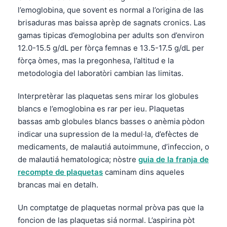
l’emoglobina, que sovent es normal a l’origina de las
brisaduras mas baissa aprèp de sagnats cronics. Las
gamas tipicas d’emoglobina per adults son d’environ
12.0-15.5 g/dL per fòrça femnas e 13.5-17.5 g/dL per
fòrça òmes, mas la pregonhesa, l’altitud e la
metodologia del laboratòri cambian las limitas.
Interpretèrar las plaquetas sens mirar los globules
blancs e l’emoglobina es rar per ieu. Plaquetas
bassas amb globules blancs basses o anèmia pòdon
indicar una supression de la medul·la, d’efèctes de
medicaments, de malautiá autoimmune, d’infeccion, o
de malautiá hematologica; nòstre
guia de la franja de
recompte de plaquetas
caminam dins aqueles
brancas mai en detalh.
Un comptatge de plaquetas normal pròva pas que la
foncion de las plaquetas siá normal. L’aspirina pòt