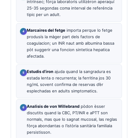
intrínsec; fòrça laboratoris utilizèron aperaquí
25-35 segondas coma interval de referéncia
tipic per un adult.
Marcaires del fetge
importa perque lo fetge
produsís la màger part dels factors de
coagulacion; un INR naut amb albumina bassa
pòt suggerir una foncion sintetica hepatica
afectada.
Estudis d’iron
ajuda quand la sangradura es
estada lenta o recurrenta; la ferritina jos 30
ng/mL sovent confirma de reservas d’èr
esplechadas en adults simptomatics.
Analisis de von Willebrand
pòdon èsser
discutits quand la CBC, PT/INR e aPTT son
normals, mas que lo sagnat mucosal, las reglas
fòrça abondantas o l’istòria sanitària familiala
persistisson.