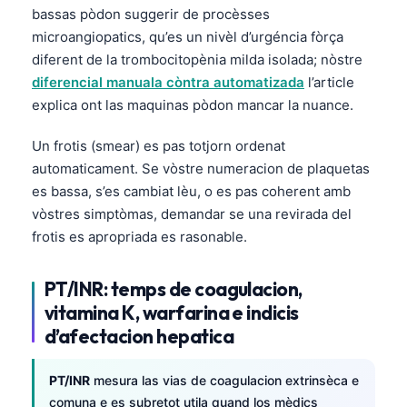
bassas pòdon suggerir de procèsses
microangiopatics, qu’es un nivèl d’urgéncia fòrça
diferent de la trombocitopènia milda isolada; nòstre
diferencial manuala còntra automatizada
l’article
explica ont las maquinas pòdon mancar la nuance.
Un frotis (smear) es pas totjorn ordenat
automaticament. Se vòstre numeracion de plaquetas
es bassa, s’es cambiat lèu, o es pas coherent amb
vòstres simptòmas, demandar se una revirada del
frotis es apropriada es rasonable.
PT/INR: temps de coagulacion,
vitamina K, warfarina e indicis
d’afectacion hepatica
PT/INR
mesura las vias de coagulacion extrinsèca e
comuna e es subretot utila quand los mèdics