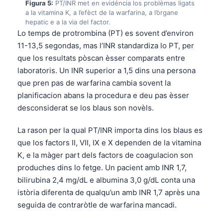
Figura 5:
PT/INR met en evidéncia los problèmas ligats
Frysk
a la vitamina K, a l’efèct de la warfarina, a l’òrgane
hepatic e a la via del factor.
Esperanto
Lo temps de protrombina (PT) es sovent d’environ
Беларуская мова
11-13,5 segondas, mas l’INR standardiza lo PT, per
que los resultats pòscan èsser comparats entre
Татар теле
laboratoris. Un INR superior a 1,5 dins una persona
Кыргызча
que pren pas de warfarina cambia sovent la
ئۇيغۇرچە
planificacion abans la procedura e deu pas èsser
desconsiderat se los blaus son novèls.
Cebuano
Basa Jawa
La rason per la qual PT/INR importa dins los blaus es
ພາສາລາວ
que los factors II, VII, IX e X dependen de la vitamina
K, e la màger part dels factors de coagulacion son
Монгол
produches dins lo fetge. Un pacient amb INR 1,7,
Afrikaans
bilirubina 2,4 mg/dL e albumina 3,0 g/dL conta una
العربية المغربية
istòria diferenta de qualqu’un amb INR 1,7 après una
seguida de contraròtle de warfarina mancadi.
Gàidhlig