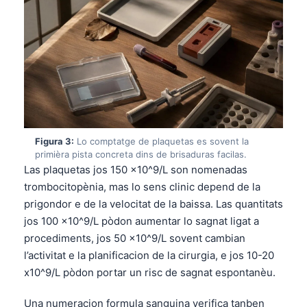
Figura 3:
Lo comptatge de plaquetas es sovent la
primièra pista concreta dins de brisaduras facilas.
Las plaquetas jos 150 x10^9/L son nomenadas
trombocitopènia, mas lo sens clinic depend de la
prigondor e de la velocitat de la baissa. Las quantitats
jos 100 x10^9/L pòdon aumentar lo sagnat ligat a
procediments, jos 50 x10^9/L sovent cambian
l’activitat e la planificacion de la cirurgia, e jos 10-20
x10^9/L pòdon portar un risc de sagnat espontanèu.
Una numeracion formula sanguina verifica tanben