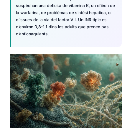
sospèchan una deficita de vitamina K, un efièch de
la warfarina, de problèmas de sintèsi hepatica, o
d’issues de la via del factor VII. Un INR tipic es
d’environ 0,8-1,1 dins los adults que prenen pas
d’anticoagulants.
Norsk bokmål
Ślōnskŏ gŏdka