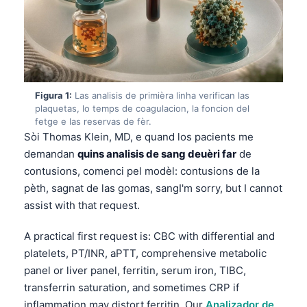
Figura 1:
Las analisis de primièra linha verifican las
plaquetas, lo temps de coagulacion, la foncion del
fetge e las reservas de fèr.
Sòi Thomas Klein, MD, e quand los pacients me
demandan
quins analisis de sang deuèri far
de
contusions, comenci pel modèl: contusions de la
pèth, sagnat de las gomas, sangI'm sorry, but I cannot
assist with that request.
A practical first request is: CBC with differential and
platelets, PT/INR, aPTT, comprehensive metabolic
panel or liver panel, ferritin, serum iron, TIBC,
transferrin saturation, and sometimes CRP if
inflammation may distort ferritin. Our
Analizador de