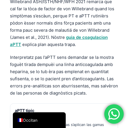
Willebrand ASH/ISTH/NHF/WFH 2021 remarca que
简体中文
cal far la tòca de factor de von Willebrand quand los
simptòmas s’escàun, perque PT e aPTT rutinièrs
Română
pòdon èsser normals dins fòrça pacients amb una
Türkçe
forma pauc severa de malautiá de von Willebrand
Ελληνικά
(James et al., 2021). Nòstre
guia de coagulacion
aPTT
explica plan aquesta trapa.
Português
Español
Interpretatz pas l’aPTT sens demandar se la mostra
Italiano
foguèt tirada dempuèi una linha anticoagulada amb
heparina, se lo tub èra pas emplenat en quantitat
עִבְרִית
sufisenta, o se lo pacient pren d’anticoagulants. Las
Français
errors pre-analiticas son aburrissentas, mas salvèron
العربية
de las personas de diagnòstics picats.
Deutsch
aPTT tipic
English
25-35 segondas
Occitan
Interval comun per adults, mas s’aplican las gamas