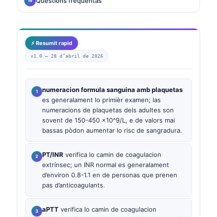
Questions frequentas
⚡ Resumit rapid
v1.0 —
28 d’abril de 2026
numeracion formula sanguina amb plaquetas
es generalament lo primièr examen; las
numeracions de plaquetas dels adultes son
sovent de 150-450 x10^9/L, e de valors mai
bassas pòdon aumentar lo risc de sangradura.
PT/INR
verifica lo camin de coagulacion
extrínsec; un INR normal es generalament
d’environ 0.8-1.1 en de personas que prenen
pas d’anticoagulants.
aPTT
verifica lo camin de coagulacion