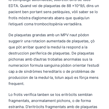
EDTA. Quand vei de plaquetas de 88 x10^9/L dins un
pacient ben portant sens petèquies, vòli saber se lo
frotis mòstra d’aglomerats abans que qualqu’un
l’etiqueti coma trombocitopènia vertadièra.
De plaquetas grandas amb un MPV naut pòdon
suggerir una rotacion aumentada de plaquetas, çò
que pòt arribar quand la medul·la respond a la
destruccion periferica de plaquetas. De plaquetas
pichonas amb d’autras troballas anormalas sus la
numeracion formula sanguina pòdon orientar l’estudi
cap a de sindròmes hereditaris o de problèmas de
produccion de la medul·la, totun aquò es fòrça mens
frequent.
Lo frotis verifica tanben se los eritròcits semblan
fragmentats, anormalament pichons, o de forma
estranha. D’eritròcits fragmentats amb de plaquetas