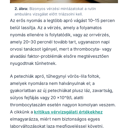
2. ábra:
Bizonyos vérzési mintázatokat a rutin
ambuláns vizsgálat előtt triázsolni kell.
Az erős nyomás a legtöbb apró vágást 10–15 percen
belül lassítja. Az a vérzés, amely a folyamatos
nyomás ellenére is folytatódik, vagy az orrvérzés,
amely 20–30 percnél tovább tart, ugyanazon napi
orvosi tanácsot igényel, mert a thrombocyta- vagy
alvadási faktor-problémák elsőre megtévesztően
nyugodtnak tűnhetnek.
A petechiák apró, tűhegynyi vörös-lila foltok,
amelyek nyomásra nem halványulnak el; a
gyakorlatban az új petechiákat plusz láz, zavartság,
súlyos fejfájás vagy 20 x10^9/L alatti
thrombocytaszám esetén nagyon komolyan veszem.
A cikkünk a
kritikus vérvizsgálati értékekhez
elmagyarázza, miért nem biztonságos egyes
laborváltozásokat laza megfigyeléssel követni.