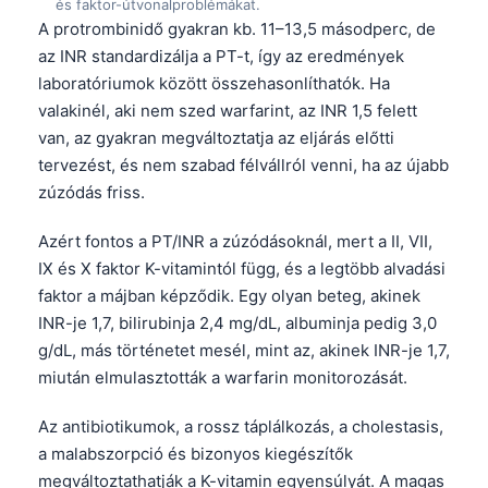
Gàidhlig
és faktor-útvonalproblémákat.
A protrombinidő gyakran kb. 11–13,5 másodperc, de
Euskara
az INR standardizálja a PT-t, így az eredmények
Македонски јазик
laboratóriumok között összehasonlíthatók. Ha
Latviešu valoda
valakinél, aki nem szed warfarint, az INR 1,5 felett
van, az gyakran megváltoztatja az eljárás előtti
Galego
tervezést, és nem szabad félvállról venni, ha az újabb
অসমীয়া
zúzódás friss.
සිංහල
Azért fontos a PT/INR a zúzódásoknál, mert a II, VII,
سنڌي
IX és X faktor K-vitamintól függ, és a legtöbb alvadási
پښتو
faktor a májban képződik. Egy olyan beteg, akinek
INR-je 1,7, bilirubinja 2,4 mg/dL, albuminja pedig 3,0
g/dL, más történetet mesél, mint az, akinek INR-je 1,7,
Slovenčina
miután elmulasztották a warfarin monitorozását.
Hrvatski
Az antibiotikumok, a rossz táplálkozás, a cholestasis,
Suomi
a malabszorpció és bizonyos kiegészítők
Қазақ тілі
megváltoztathatják a K-vitamin egyensúlyát. A magas