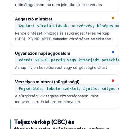
rutinlátogatáson, ha nem jelentkezik más vérzés
Aggasztó mintázat
Gyakori véraláfutások, orrvérzés, bőséges menst
Rendelőintézeti kivizsgálás szükséges: teljes vérkép
(CBC), PT/INR, aPTT, valamint kórtörténet áttekintése
Ugyanazon napi aggodalom
Vérzés >20-30 percig vagy kiterjedt petechiák
Aznap hívjon kezelőorvost vagy sürgősségi ellátást
Veszélyes mintázat (sürgősségi)
Fejsérülés, fekete széklet, ájulás, súlyos vérz
A sürgősségi kivizsgálás biztonságosabb, mint
megvárni a rutin laboreredményeket
Teljes vérkép (CBC) és