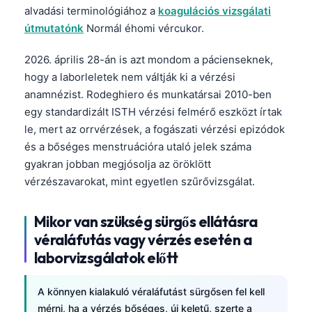
alvadási terminológiához a
koagulációs vizsgálati
útmutatónk
Normál éhomi vércukor.
2026. április 28-án is azt mondom a pácienseknek,
hogy a laborleletek nem váltják ki a vérzési
anamnézist. Rodeghiero és munkatársai 2010-ben
egy standardizált ISTH vérzési felmérő eszközt írtak
le, mert az orrvérzések, a fogászati vérzési epizódok
és a bőséges menstruációra utaló jelek száma
gyakran jobban megjósolja az öröklött
vérzészavarokat, mint egyetlen szűrővizsgálat.
Mikor van szükség sürgős ellátásra
véraláfutás vagy vérzés esetén a
laborvizsgálatok előtt
A könnyen kialakuló véraláfutást sürgősen fel kell
mérni, ha a vérzés bőséges, új keletű, szerte a