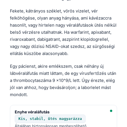
Fekete, kátrányos széklet, vörös vizelet, vér
felköhögése, olyan anyag hányása, ami kávézaccra
hasonlít, vagy hirtelen nagy véraláfutások ütés nélkül
belső vérzésre utalhatnak. Ha warfarint, apixabant,
rivaroxabant, dabigatrant, aszpirint klopidogrellel,
vagy nagy dózisú NSAID-okat szedsz, az sürgősségi
ellátás küszöbe alacsonyabb.
Egy pácienst, akire emlékszem, csak néhány új
lábvéraláfutás miatt láttam, de egy vírusfertőzés után
a thrombocytaszáma 9 x10^9/L lett. Úgy érezte, elég
jól van ahhoz, hogy bevásároljon; a laborlelet mást
mondott.
Enyhe véraláfutás
Kis, stabil, ütés magyarázza
Általában biztonságosan megbeszélhető