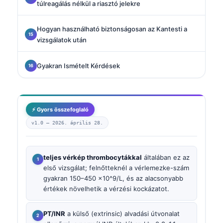
túlreagálás nélkül a riasztó jelekre
Hogyan használható biztonságosan az Kantesti a
vizsgálatok után
Gyakran Ismételt Kérdések
⚡ Gyors összefoglaló
v1.0 —
2026. április 28.
teljes vérkép thrombocytákkal
általában ez az
első vizsgálat; felnőtteknél a vérlemezke-szám
gyakran 150–450 x10^9/L, és az alacsonyabb
értékek növelhetik a vérzési kockázatot.
PT/INR
a külső (extrinsic) alvadási útvonalat