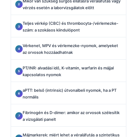
Mikor van szükség sürgős ellátásra véraláfutás vagy
vérzés esetén a laborvizsgálatok előtt
Teljes vérkép (CBC) és thrombocyta-/vérlemezke-
szám: a szokásos kiindulópont
Vérkenet, MPV és vérlemezke-nyomok, amelyeket
az orvosok hozzáadhatnak
PT/INR: alvadási idő, K-vitamin, warfarin és májjal
kapcsolatos nyomok
aPTT: belső (intrinsic) útvonalbeli nyomok, ha a PT
normális
Fibrinogén és D-dimer: amikor az orvosok szélesítik
a vizsgálati panelt
Májmarkerek: miért lehet a véraláfutás a szintetikus