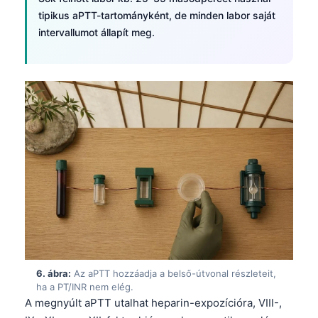
日本語
tipikus aPTT-tartományként, de minden labor saját
Eesti
intervallumot állapít meg.
Azərbaycan dili
Bosanski
Svenska
Српски језик
Íslenska
Հայերեն
Bahasa Indonesia
हिन्दी
Nederlands
Dansk
6. ábra:
Az aPTT hozzáadja a belső-útvonal részleteit,
ha a PT/INR nem elég.
Български
A megnyúlt aPTT utalhat heparin-expozícióra, VIII-,
فارسی