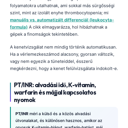
folyamatokra utalhatnak, ami sokkal más sürgősségi
szint, mint az izolált enyhe thrombocytopenia; mi
manuális vs. automatizált differenciál (leukocyta-
formula)
A cikk elmagyarázza, hol hibázhatnak a
gépek a finomságok tekintetében.
A kenetvizsgálat nem mindig történik automatikusan.
Ha a vérlemezkeszámod alacsony, gyorsan változik,
vagy nem egyezik a tüneteiddel, ésszerű
megkérdezni, hogy a kenet felülvizsgálata indokolt-e.
PT/INR: alvadási idő, K-vitamin,
warfarin és májjal kapcsolatos
nyomok
PT/INR
méri a külső és a közös alvadási
Norsk bokmål
útvonalakat, és különösen hasznos, amikor az
Ślōnskŏ gŏdka
orvosok K-vitamin-hiányt, warfarin-hatást, máj