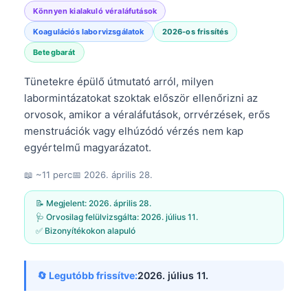
Könnyen kialakuló véraláfutások
Koagulációs laborvizsgálatok
2026-os frissítés
Betegbarát
Tünetekre épülő útmutató arról, milyen
labormintázatokat szoktak először ellenőrizni az
orvosok, amikor a véraláfutások, orrvérzések, erős
menstruációk vagy elhúzódó vérzés nem kap
egyértelmű magyarázatot.
📖 ~11 perc
📅
2026. április 28.
📝 Megjelent:
2026. április 28.
🩺 Orvosilag felülvizsgálta:
2026. július 11.
✅ Bizonyítékokon alapuló
🔄 Legutóbb frissítve:
2026. július 11.