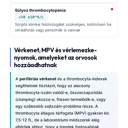
Súlyos thrombocytopenia
<50 x10^9/L
Sürgős klinikai felülvizsgálat szükséges, különösen ha
véraláfutás vagy petechiák is vannak
Vérkenet, MPV és vérlemezke-
nyomok, amelyeket az orvosok
hozzáadhatnak
A
perifériás vérkenet
és a thrombocyta-indexek
segíthetnek tisztázni, hogy az alacsony
thrombocyta-szám valódi-e, összecsapzódás
(clumping) okozza-e, frissen termelődik-e, vagy
egy szélesebb sejtszám-probléma része. A
thrombocyta átlagos térfogata (MPV) gyakran kb.
7,5-12 fL, de a laboratóriumi módszerek elég
eltérőek ahhoz, hogy a trendek fontosabbak