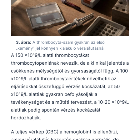
3. ábra:
A thrombocyta-szám gyakran az első
„kemény” jel könnyen kialakuló véraláfutásnál.
A 150 x10^9/L alatti thrombocytákat
thrombocytopeniának nevezik, de a klinikai jelentés a
csökkenés mélységétől és gyorsaságától függ. A 100
x10^9/L alatti thrombocytaértékek növelhetik az
eljárásokkal összefüggő vérzés kockázatát, az 50
x10^9/L alattiak gyakran befolyásolják a
tevékenységet és a műtéti tervezést, a 10-20 x10^9/L
alattiak pedig spontán vérzés kockázatát
hordozhatják.
A teljes vérkép (CBC) a hemoglobint is ellenőrzi,
amely véraláfutás kezdetén gyakran normális, de