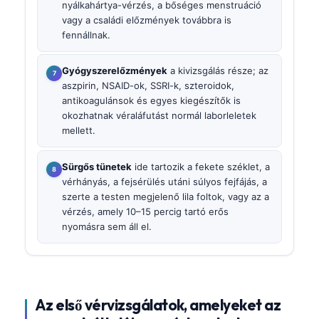
nyálkahártya-vérzés, a bőséges menstruáció
vagy a családi előzmények továbbra is
fennállnak.
Gyógyszerelőzmények
a kivizsgálás része; az
aszpirin, NSAID-ok, SSRI-k, szteroidok,
antikoagulánsok és egyes kiegészítők is
okozhatnak véraláfutást normál laborleletek
mellett.
Sürgős tünetek
ide tartozik a fekete széklet, a
vérhányás, a fejsérülés utáni súlyos fejfájás, a
szerte a testen megjelenő lila foltok, vagy az a
vérzés, amely 10–15 percig tartó erős
nyomásra sem áll el.
Az első vérvizsgálatok, amelyeket az