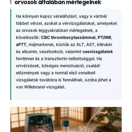
orvosok általában mérlegelnek
Ha könnyen kapsz véraláfutást, vagy a vártnál
többet vérzel, azokat a vérvizsgálatokat, amelyeket
az orvosok leggyakrabban mérlegelnek, a
következők:
CBC thrombocytaszámmal
,
PT/INR
,
aPTT
, májmarkerek, köztük az ALT, AST, bilirubin
és albumin, vesefunkció, valamint
vasvizsgálatok
ferritinnel és a transzferrin-telítettséggel. Ha
orrvérzések, bőséges menstruáció, családi
előzmények vagy a normál első vonalbeli
vizsgálatok továbbra is fennállnak, szóba jöhet a
von Willebrand-vizsgálat.