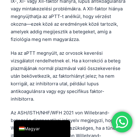
IX-, XI- vagy XII-faktor hiányra, lupus antikoagulánsra
简体中文
vagy mintakezelési problémákra. A XII-faktor hiánya
megnyújthatja az aPTT-t anélkül, hogy vérzést
Română
okozna—ezek közé az eredmények közé tartozik,
Türkçe
amelyek addig megijesztik a betegeket, amíg a
Ελληνικά
fiziológia meg nem magyarázza.
Português
Ha az aPTT megnyúlt, az orvosok keverési
Español
vizsgálatot rendelhetnek el. Ha a korrekció a beteg
Italiano
plazmájának normál plazmával való összekeverése
után bekövetkezik, az faktorhiányt jelez; ha nem
עִבְרִית
korrigál, az inhibitorra utal, például lupus
Français
antikoagulánsra vagy egy specifikus faktor-
العربية
inhibitorra.
Deutsch
Az ASH/ISTH/NHF/WFH 2021 von Willebrand-
English
betegség diagnosztikai irányelv megjegyzi, hogy von
Willebrand-faktor vizsgálat szükséges, ha a tünetek
Magyar
illeszkednek, mert enyhe von Willebrand-