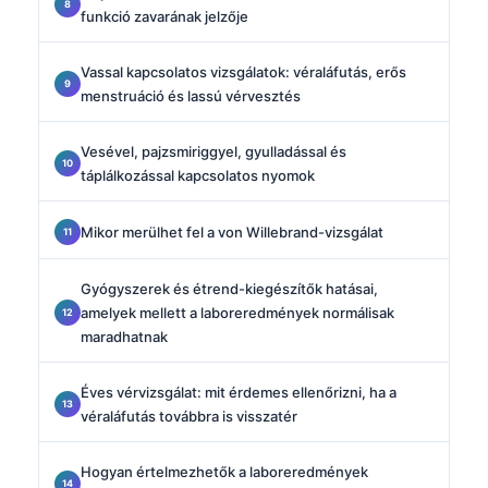
funkció zavarának jelzője
Vassal kapcsolatos vizsgálatok: véraláfutás, erős
menstruáció és lassú vérvesztés
Vesével, pajzsmiriggyel, gyulladással és
táplálkozással kapcsolatos nyomok
Mikor merülhet fel a von Willebrand-vizsgálat
Gyógyszerek és étrend-kiegészítők hatásai,
amelyek mellett a laboreredmények normálisak
maradhatnak
Éves vérvizsgálat: mit érdemes ellenőrizni, ha a
véraláfutás továbbra is visszatér
Hogyan értelmezhetők a laboreredmények