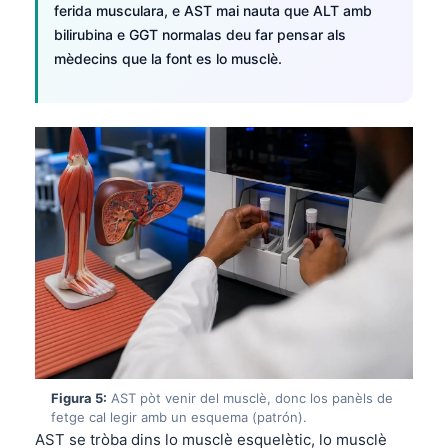
ferida musculara, e AST mai nauta que ALT amb
bilirubina e GGT normalas deu far pensar als
mèdecins que la font es lo musclè.
Figura 5:
AST pòt venir del musclè, donc los panèls de
Norsk bokmål
fetge cal legir amb un esquema (patrón).
Ślōnskŏ gŏdka
AST se tròba dins lo musclè esquelètic, lo musclè