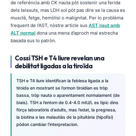
Euskara
de referéncia amb CK nauta pòt sostenir una ferida
dels teissuts, mas LDH sol pòt pas dire se la causa es
Македонски јазик
musclè, fetge, hemòlisi o malignitat. Per lo problèma
Latviešu valoda
frequent de l’AST, nòstre article sus
AST naut amb
Galego
ALT normal
dona una mena d’aproch mai estrecha
basada sus lo patròn.
অসমীয়া
සිංහල
Cossí TSH e T4 liure revelan una
سنڌي
debilitat ligadas a la tiroïda
پښتو
TSH e T4 liure identifican la feblesa ligada a la
tiroida en mostrant se l’ormon tiroidian es tròp
Slovenčina
bassa, tròp nauta o aparentament normalament (de
Hrvatski
biais). TSH a l’entorn de 0.4-4.0 mIU/L es tipic dins
fòrça laboratòris d’adults, mas l’edat, la pregnesa,
Suomi
la biotina e las malautiás de la pituitària (hipofisi)
Қазақ тілі
pòdon cambiar l’interpretacion.
Català