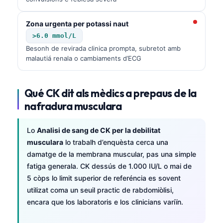
Zona urgenta per potassi naut
>6.0 mmol/L
Besonh de revirada clinica prompta, subretot amb
malautiá renala o cambiaments d’ECG
Qué CK dit als mèdics a prepaus de la
nafradura musculara
Lo
Analisi de sang de CK per la debilitat
musculara
lo trabalh d’enquèsta cerca una
damatge de la membrana muscular, pas una simple
fatiga generala. CK dessús de 1.000 IU/L o mai de
5 còps lo limit superior de referéncia es sovent
utilizat coma un seuil practic de rabdomiòlisi,
encara que los laboratoris e los clinicians variïn.