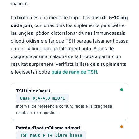
日本語
mancar.
Eesti
La biotina es una mena de trapa. Las dosi de
5-10 mg
Azərbaycan dili
cada jorn
, comunas dins los suplements pels pels e
las ungles, pòdon distorsionar d’unes immunoassais
Bosanski
d’ipotiroïdisme e far que TSH parega falsament bassa
Svenska
o que T4 liura parega falsament auta. Abans de
Српски језик
diagnosticar una malautiá de la tiroida a partir d’un
resultat surprenent, verifiatz la lista dels suplements
Íslenska
e legissètz nòstre
guia de rang de TSH
.
Հայերեն
Bahasa Indonesia
TSH tipic d’adult
हिन्दी
Unas 0,4-4,0 mIU/L
Nederlands
Interval de referéncia comun; l’edat e la pregnesa
cambian los objectius
Dansk
Български
Patrón d’ipotiroïdisme primari
TSH naut + T4 liure bassa
فارسی