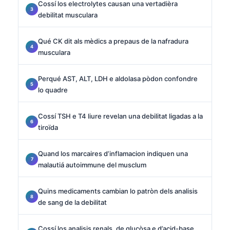
Cossí los electrolytes causan una vertadièra
debilitat musculara
Qué CK dit als mèdics a prepaus de la nafradura
musculara
Perqué AST, ALT, LDH e aldolasa pòdon confondre
lo quadre
Cossí TSH e T4 liure revelan una debilitat ligadas a la
tiroïda
Quand los marcaires d’inflamacion indiquen una
malautiá autoimmune del musclum
Quins medicaments cambian lo patròn dels analisis
de sang de la debilitat
Cossí los analisis renals, de glucòsa e d’acid-base