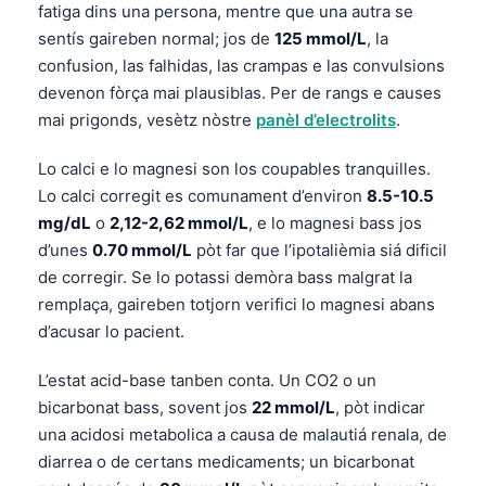
fatiga dins una persona, mentre que una autra se
sentís gaireben normal; jos de
125 mmol/L
, la
confusion, las falhidas, las crampas e las convulsions
devenon fòrça mai plausiblas. Per de rangs e causes
mai prigonds, vesètz nòstre
panèl d’electrolits
.
Lo calci e lo magnesi son los coupables tranquilles.
Lo calci corregit es comunament d’environ
8.5-10.5
mg/dL
o
2,12-2,62 mmol/L
, e lo magnesi bass jos
d’unes
0.70 mmol/L
pòt far que l’ipotalièmia siá dificil
de corregir. Se lo potassi demòra bass malgrat la
remplaça, gaireben totjorn verifici lo magnesi abans
d’acusar lo pacient.
L’estat acid-base tanben conta. Un CO2 o un
bicarbonat bass, sovent jos
22 mmol/L
, pòt indicar
una acidosi metabolica a causa de malautiá renala, de
diarrea o de certans medicaments; un bicarbonat