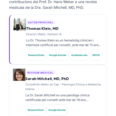
contribucions del Prof. Dr. Hans Weber e una revista
medicala de la Dra. Sarah Mitchell, MD, PhD.
AUTOR PRINCIPAL
Thomas Klein, MD
Director Mèdic, Kantesti AI
Lo Dr. Thomas Klein es un hematològ clinician i
internista certificat pel conselh, amb mai de 15 ans
d’experiència en medicina de laboratòri e anàlisi
clinica assistida per IA. Com a director mèdic a
ResearchGate
Google Scholar
Academia.edu
ORCID
Kantesti AI, proveís una supervisió clinica de
l’exactitud medica de la xarxa neurala proprietària. Lo
Dr. Klein a publicat fòrça sus l’interpretacion de
biomarcadors e los diagnòstics de laboratòri en
REVISOR MEDICAL
temes de medicina de laboratòri.
Sarah Mitchell, MD, PhD
Conselhièr Mèdic en Cap - Patologia Clinica e Medecina
Intèrna
La Dr. Sarah Mitchell es una patològa clinica
certificada pel conselh amb mai de 18 ans
d’experiéncia en medicina de laboratòri e analisi
diagnostica. Tèn de certificacions d’especialitat en
ResearchGate
Google Scholar
quimia clinica e a publicat fòrça sus de panèls de