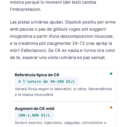
mòstra perqué lo moment (del test) cambia
l’interpretacion.
Las pistas urinàrias ajudan. Dipstick positiu per erme
amb paucas o pas de glòbuls roges pòt suggerir
mioglobina a partir d’una descomposicion muscular,
e la creatinina pòt s’augmentar 24-72 oras aprèp la
mòrt (l’afectacion). Se CK es nauta e l’urina vira color
de te, esperar una visita rutinària es pas sensat.
Referéncia tipica de CK
A l’entorn de 40-200 UI/L
Variarà fòrça segon lo laboratòri, lo sèxe, l’ascendéncia
e la massa musculària
Augment de CK mild
200-1,000 UI/L
Sovent exercici, injeccions, caigudas, convulsions o