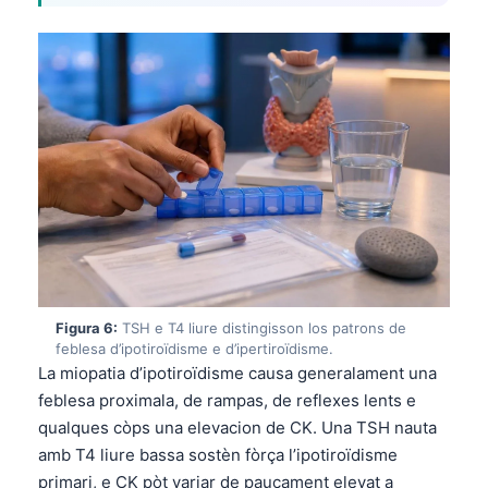
O‘zbekcha
Українська
አማርኛ
Kiswahili
ភាសាខ្មែរ
ဗမာစာ
ไทย
Tagalog
Tiếng Việt
Figura 6:
TSH e T4 liure distingisson los patrons de
Bahasa Melayu
feblesa d’ipotiroïdisme e d’ipertiroïdisme.
La miopatia d’ipotiroïdisme causa generalament una
മലയാളം
feblesa proximala, de rampas, de reflexes lents e
ಕನ್ನಡ
qualques còps una elevacion de CK. Una TSH nauta
ગુજરાતી
amb T4 liure bassa sostèn fòrça l’ipotiroïdisme
primari, e CK pòt variar de paucament elevat a
தமிழ்