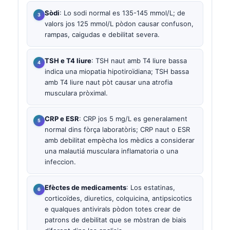
Sòdi
: Lo sodi normal es 135-145 mmol/L; de
valors jos 125 mmol/L pòdon causar confuson,
rampas, caigudas e debilitat severa.
TSH e T4 liure
: TSH naut amb T4 liure bassa
indica una miopatia hipotiroïdiana; TSH bassa
amb T4 liure naut pòt causar una atrofia
musculara pròximal.
CRP e ESR
: CRP jos 5 mg/L es generalament
normal dins fòrça laboratòris; CRP naut o ESR
amb debilitat empècha los mèdics a considerar
una malautiá musculara inflamatoria o una
infeccion.
Efèctes de medicaments
: Los estatinas,
corticoïdes, diuretics, colquicina, antipsicotics
e qualques antivirals pòdon totes crear de
patrons de debilitat que se mòstran de biais