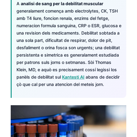
A
analisi de sang per la debilitat muscular
generalament comença amb electrolytes, CK, TSH
amb T4 liure, foncion renala, enzims del fetge,
numeracion formula sanguina, CRP o ESR, glucosa e
una revision dels medicaments. Debilitat sobtada a
una sola part, dificultat de respirar, dolor de pit,
desfaliment o orina fosca son urgents; una debilitat
persistenta e simetrica es generalament estudiada
per patrons suls jorns o setmanas. Sòi Thomas
Klein, MD, e aquò es precisament cossí legissi los
panèls de debilitat sul
Kantesti AI
abans de decidir
çò que cal per una atencion del meteis jorn.