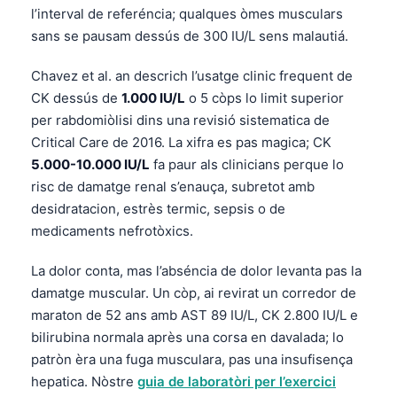
l’interval de referéncia; qualques òmes musculars
sans se pausam dessús de 300 IU/L sens malautiá.
Chavez et al. an descrich l’usatge clinic frequent de
CK dessús de
1.000 IU/L
o 5 còps lo limit superior
per rabdomiòlisi dins una revisió sistematica de
Critical Care de 2016. La xifra es pas magica; CK
5.000-10.000 IU/L
fa paur als clinicians perque lo
risc de damatge renal s’enauça, subretot amb
desidratacion, estrès termic, sepsis o de
medicaments nefrotòxics.
La dolor conta, mas l’abséncia de dolor levanta pas la
damatge muscular. Un còp, ai revirat un corredor de
maraton de 52 ans amb AST 89 IU/L, CK 2.800 IU/L e
bilirubina normala après una corsa en davalada; lo
patròn èra una fuga musculara, pas una insufisença
hepatica. Nòstre
guia de laboratòri per l’exercici