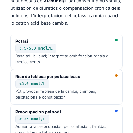
naut dessús de
30 mmol/L
pòt convenir amb vomits,
utilizacion de diuretics o compensacion cronica dels
pulmons. L’interpretacion del potassi cambia quand
lo patròn acid-base cambia.
Potasi
3.5-5.0 mmol/L
Rang adult usual; interpretar amb foncion renala e
medicaments
Risc de feblesa per potassi bass
<3,0 mmol/L
Pòt provocar feblesa de la camba, crampas,
palpitacions e constipacion
Preocupacion pel sodi
<125 mmol/L
Aumenta la preocupacion per confusion, falhidas,
convulsions e feblesa severa