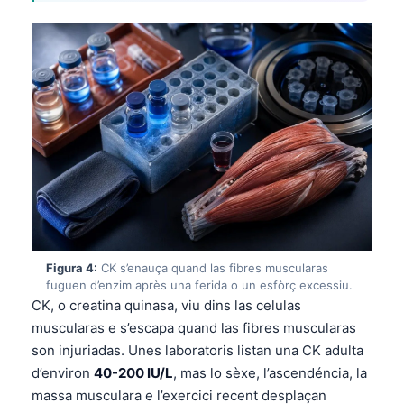
Figura 4:
CK s’enauça quand las fibres muscularas
fuguen d’enzim après una ferida o un esfòrç excessiu.
CK, o creatina quinasa, viu dins las celulas
muscularas e s’escapa quand las fibres muscularas
son injuriadas. Unes laboratoris listan una CK adulta
d’environ
40-200 IU/L
, mas lo sèxe, l’ascendéncia, la
massa musculara e l’exercici recent desplaçan