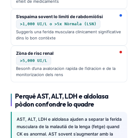
efièit de medicaments
S’espaima sovent lo limiti de rabdomiòlisi
>1,000 UI/L o >5x Nòrmala (LSN)
Suggerís una ferida musculara clinicament significative
dins lo bon contèxte
Zòna de risc renal
>5,000 UI/L
Besonh d’una avaloracion rapida de l’idracion e de la
monitorizacion dels rens
Perqué AST, ALT, LDH e aldolasa
pòdon confondre lo quadre
AST, ALT, LDH e aldolasa ajuden a separar la ferida
musculara de la malautiá de la lenga (fetge) quand
CK es anormal. AST sovent s’augmentar amb la