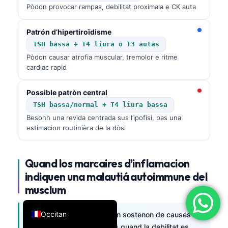
Pòdon provocar rampas, debilitat proximala e CK auta
简体中文
Română
Patrón d’hipertiroïdisme
TSH bassa + T4 liura o T3 autas
Türkçe
Pòdon causar atrofia muscular, tremolor e ritme
Ελληνικά
cardiac rapid
Português
Possible patròn central
Español
TSH bassa/normal + T4 liura bassa
Italiano
Besonh una revida centrada sus l’ipofisi, pas una
estimacion routinièra de la dòsi
עִבְרִית
Français
Quand los marcaires d’inflamacion
العربية
indiquen una malautiá autoimmune del
Deutsch
musclum
English
Occitan
Los marcaires d’inflamacion sostenon de causes
autoimmunas o infecciosas quand la debilitat es