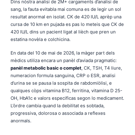
Dins nòstra analisi de 2M+ cargaments d’analisi de
sang, la fauta evitabla mai comuna es de legir un sol
resultat anormal en isolat. CK de 420 IU/L aprèp una
cursa de 10 km en pujada es pas lo meteis que CK de
420 IU/L dins un pacient ligat al lièch que pren un
estatina novèla e colchicina.
En data del 10 de mai de 2026, la màger part dels
mèdics utiliza encara un panèl d’aviada pragmatic:
panèl metabolic basic o complet
, CK, TSH, T4 liure,
numeracion formula sanguina, CRP o ESR, analisi
d’urina se se pausa la sospita de rabdomiòlisi, e
qualques còps vitamina B12, ferritina, vitamina D 25-
OH, HbA1c e valors especificas segon lo medicament.
L’òrdre cambia quand la debilitat es sobtada,
progressiva, dolorosa o associada a reflexes
anormals.