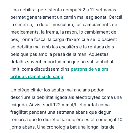
Una debilitat persistenta dempuèi 2 a 12 setmanas
permet generalament un camin mai esglaonat. Cercái
la simetria, la dolor musculara, los cambiaments de
medicaments, la frema, la rason, lo cambiament de
pes, l’orina fosca, la carga d’exercici e se lo pacient
se debilita mai amb las escalièrs e la rentada dels
pels que pas amb la presa de la man. Aquestes
detalhs sovent importan mai que un sol senhal al
limit, coma discutissèm dins
patrons de valors
criticas d’analisi de sang
.
Un piège clinic: los adults mai ancians pòdon
descriure la debilitat ligada als electrolytes coma una
caiguda. Ai vist sodí 122 mmol/L etiquetat coma
fragilitat pendent una setmana abans que degun
remarca que lo diuretic tiazidic èra estat començat 10
jorns abans. Una cronologia bat una longa lista de