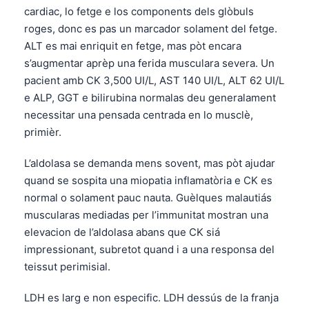
cardiac, lo fetge e los components dels glòbuls
Frysk
roges, donc es pas un marcador solament del fetge.
Esperanto
ALT es mai enriquit en fetge, mas pòt encara
Беларуская мова
s’augmentar aprèp una ferida musculara severa. Un
pacient amb CK 3,500 UI/L, AST 140 UI/L, ALT 62 UI/L
Татар теле
e ALP, GGT e bilirubina normalas deu generalament
Кыргызча
necessitar una pensada centrada en lo musclè,
ئۇيغۇرچە
primièr.
Cebuano
L’aldolasa se demanda mens sovent, mas pòt ajudar
Basa Jawa
quand se sospita una miopatia inflamatòria e CK es
ພາສາລາວ
normal o solament pauc nauta. Guèlques malautiás
muscularas mediadas per l’immunitat mostran una
Монгол
elevacion de l’aldolasa abans que CK siá
Afrikaans
impressionant, subretot quand i a una responsa del
العربية المغربية
teissut perimisial.
Gàidhlig
LDH es larg e non especific. LDH dessús de la franja