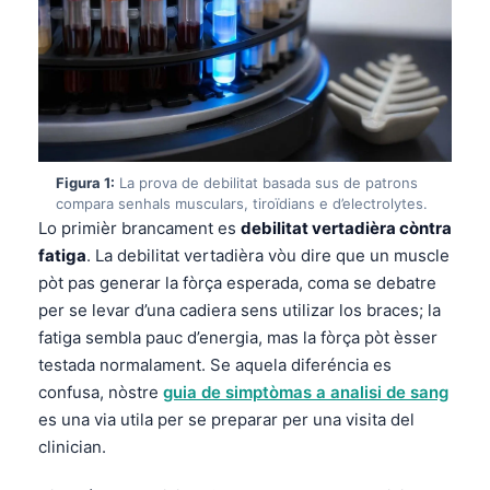
Figura 1:
La prova de debilitat basada sus de patrons
compara senhals musculars, tiroïdians e d’electrolytes.
Lo primièr brancament es
debilitat vertadièra còntra
fatiga
. La debilitat vertadièra vòu dire que un muscle
pòt pas generar la fòrça esperada, coma se debatre
per se levar d’una cadiera sens utilizar los braces; la
fatiga sembla pauc d’energia, mas la fòrça pòt èsser
testada normalament. Se aquela diferéncia es
confusa, nòstre
guia de simptòmas a analisi de sang
es una via utila per se preparar per una visita del
clinician.