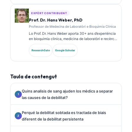
biomarcadors e sus l’analisi de laboratòri dins la
practica clinica.
EXPÈRT CONTRIBUENT
Prof. Dr. Hans Weber, PhD
Professor de Medecina de Laboratòri e Bioquimia Clinica
Lo Prof. Dr. Hans Weber aporta 30+ ans d’experiéncia
en bioquimia clinica, medicina de laboratòri e recèrca
sus biomarcadors. Ancià President de la Societat
Alemana de Quimia Clinica, se especializa dins
ResearchGate
Google Scholar
l’analisi de panèls diagnostics, la standardizacion dels
biomarcadors e la medicina de laboratòri ajudada per
IA.
Taula de contengut
Quins analisis de sang ajuden los mèdics a separar
las causes de la debilitat?
Perqué la debilitat sobtada es tractada de biais
diferent de la debilitat persistenta