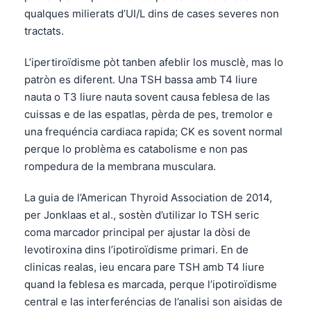
qualques milierats d’UI/L dins de cases severes non
తెలుగు
tractats.
मराठी
L’ipertiroïdisme pòt tanben afeblir los musclè, mas lo
اردو
patròn es diferent. Una TSH bassa amb T4 liure
বাংলা
nauta o T3 liure nauta sovent causa feblesa de las
Shqip
cuissas e de las espatlas, pèrda de pes, tremolor e
una frequéncia cardiaca rapida; CK es sovent normal
Magyar
perque lo problèma es catabolisme e non pas
Slovenščina
rompedura de la membrana musculara.
한국어
La guia de l’American Thyroid Association de 2014,
Polski
per Jonklaas et al., sostèn d’utilizar lo TSH seric
Lietuvių kalba
coma marcador principal per ajustar la dòsi de
levotiroxina dins l’ipotiroïdisme primari. En de
Русский
clinicas realas, ieu encara pare TSH amb T4 liure
ქართული
quand la feblesa es marcada, perque l’ipotiroïdisme
Čeština
central e las interferéncias de l’analisi son aisidas de