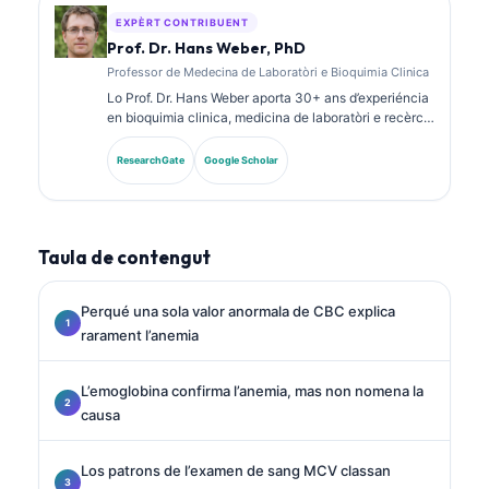
practica clinica.
EXPÈRT CONTRIBUENT
Prof. Dr. Hans Weber, PhD
Professor de Medecina de Laboratòri e Bioquimia Clinica
Lo Prof. Dr. Hans Weber aporta 30+ ans d’experiéncia
en bioquimia clinica, medicina de laboratòri e recèrca
sus biomarcadors. Ancià President de la Societat
Alemana de Quimia Clinica, se especializa dins
ResearchGate
Google Scholar
l’analisi de panèls diagnostics, la standardizacion dels
biomarcadors e la medicina de laboratòri ajudada per
IA.
Taula de contengut
Perqué una sola valor anormala de CBC explica
rarament l’anemia
L’emoglobina confirma l’anemia, mas non nomena la
causa
Los patrons de l’examen de sang MCV classan