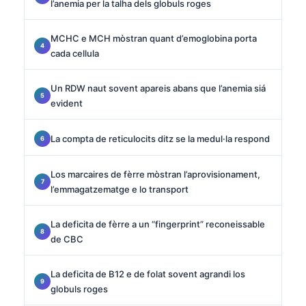
l’anemia per la talha dels globuls roges
MCHC e MCH mòstran quant d’emoglobina porta
cada cellula
Un RDW naut sovent apareis abans que l’anemia siá
evident
La compta de reticulocits ditz se la medul·la respond
Los marcaires de fèrre mòstran l’aprovisionament,
l’emmagatzematge e lo transport
La deficita de fèrre a un “fingerprint” reconeissable
de CBC
La deficita de B12 e de folat sovent agrandi los
globuls roges