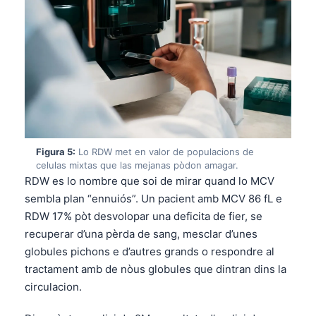
Figura 5:
Lo RDW met en valor de populacions de
celulas mixtas que las mejanas pòdon amagar.
RDW es lo nombre que soi de mirar quand lo MCV
sembla plan “ennuiós”. Un pacient amb MCV 86 fL e
RDW 17% pòt desvolopar una deficita de fier, se
recuperar d’una pèrda de sang, mesclar d’unes
globules pichons e d’autres grands o respondre al
tractament amb de nòus globules que dintran dins la
Norsk bokmål
circulacion.
Ślōnskŏ gŏdka