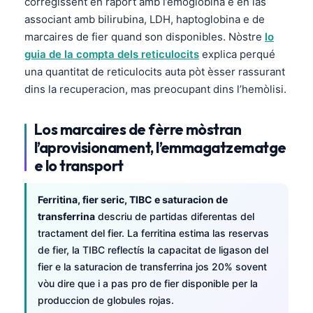
corregissent en rapòrt amb l’emoglobina e en las
associant amb bilirubina, LDH, haptoglobina e de
తెలుగు
marcaires de fier quand son disponibles. Nòstre
lo
मराठी
guia de la compta dels reticulocits
explica perqué
اردو
una quantitat de reticulocits auta pòt èsser rassurant
dins la recuperacion, mas preocupant dins l’hemòlisi.
বাংলা
Shqip
Los marcaires de fèrre mòstran
Magyar
l’aprovisionament, l’emmagatzematge
Slovenščina
e lo transport
한국어
Ferritina, fier seric, TIBC e saturacion de
Polski
transferrina
descriu de partidas diferentas del
Lietuvių kalba
tractament del fier. La ferritina estima las reservas
de fier, la TIBC reflectís la capacitat de ligason del
Русский
fier e la saturacion de transferrina jos 20% sovent
ქართული
vòu dire que i a pas pro de fier disponible per la
Čeština
produccion de globules rojas.