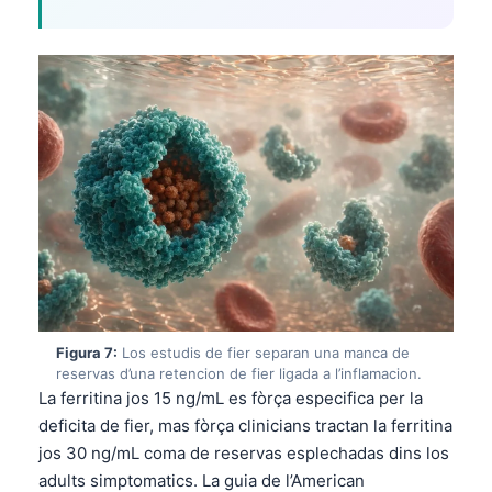
日本語
Eesti
Azərbaycan dili
Bosanski
Svenska
Српски језик
Íslenska
Հայերեն
Bahasa Indonesia
हिन्दी
Figura 7:
Los estudis de fier separan una manca de
Nederlands
reservas d’una retencion de fier ligada a l’inflamacion.
La ferritina jos 15 ng/mL es fòrça especifica per la
Dansk
deficita de fier, mas fòrça clinicians tractan la ferritina
Български
jos 30 ng/mL coma de reservas esplechadas dins los
adults simptomatics. La guia de l’American
فارسی