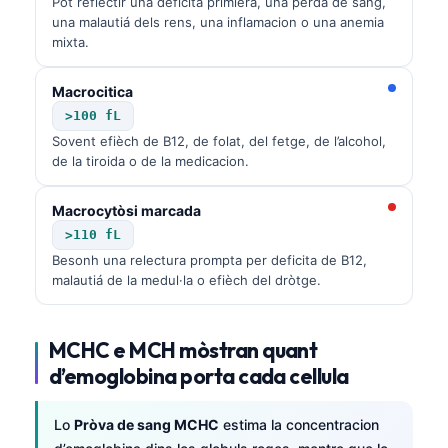
Pòt reflectir una deficita primièra, una pèrda de sang,
una malautiá dels rens, una inflamacion o una anemia
mixta.
Macrocitica
>100 fL
Sovent efièch de B12, de folat, del fetge, de l’alcohol,
de la tiroida o de la medicacion.
Macrocytòsi marcada
>110 fL
Besonh una relectura prompta per deficita de B12,
malautiá de la medul·la o efièch del dròtge.
MCHC e MCH mòstran quant
d’emoglobina porta cada cellula
Lo
Pròva de sang MCHC
estima la concentracion