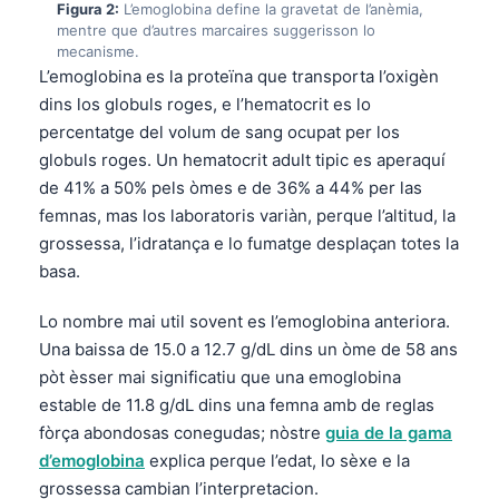
Figura 2:
L’emoglobina define la gravetat de l’anèmia,
mentre que d’autres marcaires suggerisson lo
mecanisme.
L’emoglobina es la proteïna que transporta l’oxigèn
dins los globuls roges, e l’hematocrit es lo
percentatge del volum de sang ocupat per los
globuls roges. Un hematocrit adult tipic es aperaquí
de 41% a 50% pels òmes e de 36% a 44% per las
femnas, mas los laboratoris variàn, perque l’altitud, la
grossessa, l’idratança e lo fumatge desplaçan totes la
basa.
Lo nombre mai util sovent es l’emoglobina anteriora.
Una baissa de 15.0 a 12.7 g/dL dins un òme de 58 ans
pòt èsser mai significatiu que una emoglobina
estable de 11.8 g/dL dins una femna amb de reglas
fòrça abondosas conegudas; nòstre
guia de la gama
d’emoglobina
explica perque l’edat, lo sèxe e la
grossessa cambian l’interpretacion.