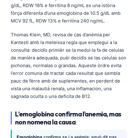
g/dL, RDW 18% e ferritina 8 ng/mL es una istòria
fòrça diferenta d’una emoglobina de 10.5 g/dL amb
MCV 92 fL, RDW 13% e ferritina 240 ng/mL.
Thomas Klein, MD, revisa de cas d’anèmia per
Kantesti amb la meteissa regla que emplegui a la
consulta: decidís primièr se la medul·la fa de celulas
de manièra adequada, puèi decidís se las celulas son
pichonas, normalas o grandas. Aqueste òrdre evita
l’error comuna de tractar cada resultat que sembla
pauc de fèrre amb de suplementes, en perdent de
vista una malautiá renala, una inflamacion, una
sagnada oculta o una deficita de B12.
L’emoglobina confirma l’anemia, mas
non nomena la causa
Emoglobina
confirma se i a anèmia; aquò dit pas