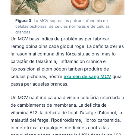
Figura 3:
Lo MCV separa los patrons d’anemia de
celulas pichonas, de celulas normalas e de celulas
grandas.
Un MCV bass indica de problèmas per fabricar
l’emoglobina dins cada globul roge. La deficita d’èr es
la rason mai comuna dins fòrça situacions, mas lo
caractèr de talasèmia, l’inflamacion cronica e
l’exposicion al plom pòdon tanben produire de
celulas pichonas; nòstre
examen de sang MCV
guia
passa per aquelas brancas.
Un MCV naut indica una division celulària retardada o
de cambiaments de membrana. La deficita de
vitamina B12, la deficita de folat, l’usatge d’alcohol, la
malautiá del fetge, l’ipotiroïdisme, l’idroxicarbamida,
lo metotrexat e qualques medicines contra las