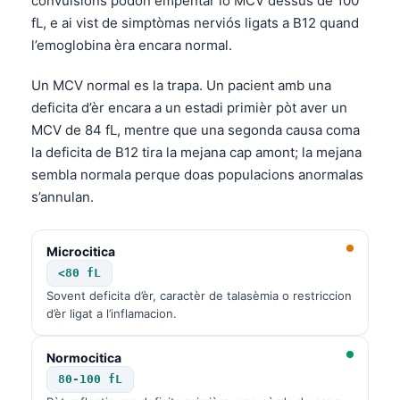
convulsions pòdon empentar lo MCV dessús de 100
fL, e ai vist de simptòmas nerviós ligats a B12 quand
l’emoglobina èra encara normal.
Un MCV normal es la trapa. Un pacient amb una
deficita d’èr encara a un estadi primièr pòt aver un
MCV de 84 fL, mentre que una segonda causa coma
la deficita de B12 tira la mejana cap amont; la mejana
sembla normala perque doas populacions anormalas
s’annulan.
Microcitica
<80 fL
Sovent deficita d’èr, caractèr de talasèmia o restriccion
d’èr ligat a l’inflamacion.
Normocitica
80-100 fL