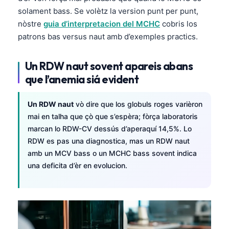
solament bass. Se volètz la version punt per punt,
nòstre
guia d’interpretacion del MCHC
cobris los
patrons bas versus naut amb d’exemples practics.
Un RDW naut sovent apareis abans
que l’anemia siá evident
Un RDW naut
vò dire que los globuls roges varièron
mai en talha que çò que s’espèra; fòrça laboratoris
marcan lo RDW-CV dessús d’aperaquí 14,5%. Lo
RDW es pas una diagnostica, mas un RDW naut
amb un MCV bass o un MCHC bass sovent indica
una deficita d’èr en evolucion.