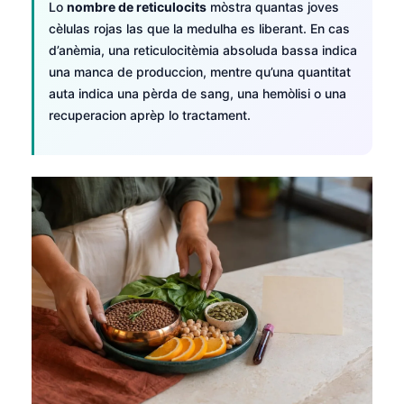
Euskara
Lo
nombre de reticulocits
mòstra quantas joves
cèlulas rojas las que la medulha es liberant. En cas
Македонски јазик
d’anèmia, una reticulocitèmia absoluda bassa indica
Latviešu valoda
una manca de produccion, mentre qu’una quantitat
Galego
auta indica una pèrda de sang, una hemòlisi o una
recuperacion aprèp lo tractament.
অসমীয়া
සිංහල
سنڌي
پښتو
Slovenčina
Hrvatski
Suomi
Қазақ тілі
Català