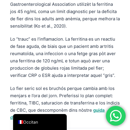
Gastroenterological Association utilizèt la ferritina
简体中文
jos 45 ng/mL coma un limit diagnostic per la deficita
Română
de fier dins los adults amb anèmia, perque melhora la
sensibilitat (Ko et al., 2020).
Türkçe
Ελληνικά
Lo “trauc” es l’inflamacion. La ferritina es un reactiu
Português
de fase aguda, de biais que un pacient amb artritis
reumatoïda, una infeccion o una fetge gras pòt aver
Español
una ferritina de 120 ng/mL e totun aquò aver una
Italiano
produccion de globules rojas limitada pel fier;
עִבְרִית
verificar CRP o ESR ajuda a interpretar aquel “gris”.
Français
Lo fier seric sol es bruchós perque cambia amb los
العربية
menjars e l’ora del jorn. Preferissi lo plan complet:
ferritina, TIBC, saturacion de transferrina e los indicis
Deutsch
de CBC, que descomponèm dins nòstre
guida
English
d'estudis de fèrre
.
Occitan