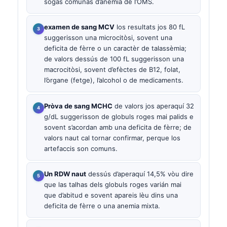
sogas comunas d’anemia de l’OMS.
examen de sang MCV
los resultats jos 80 fL
suggerisson una microcitòsi, sovent una
deficita de fèrre o un caractèr de talassèmia;
de valors dessús de 100 fL suggerisson una
macrocitòsi, sovent d’efèctes de B12, folat,
l’òrgane (fetge), l’alcohol o de medicaments.
Pròva de sang MCHC
de valors jos aperaquí 32
g/dL suggerisson de globuls roges mai palids e
sovent s’acordan amb una deficita de fèrre; de
valors naut cal tornar confirmar, perque los
artefaccis son comuns.
Un RDW naut
dessús d’aperaquí 14,5% vòu dire
que las talhas dels globuls roges varián mai
que d’abitud e sovent apareis lèu dins una
deficita de fèrre o una anemia mixta.