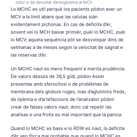
color e de densitat d’emoglobina al MCV.
Lo MCHC es util perquè los pacients pòdon aver un
MCV a la limit abans que las celulas sián
evidentament pichonas. En cas de deficita d’èr,
sovent vei lo MCH baixar primièr, puèi lo MCHC, puèi
lo MCV; aquela sequéncia pòt se desvolopar dins de
setmanas a de meses segon la velocitat de sagnat e
las reservas d’èr.
Un MCHC naut es mens frequent e merita prudéncia.
De valors dessús de 36,5 g/dL pòdon èsser
presentas amb sferocitosi o de problèmas de
membrana dels globuls roges, mas d’aglutinins freds,
de lipèmia e d’artefaccions de l’analizator pòdon
crear de falses valors naut, donc cal repetir las
analisas e una frotis es mai important que la panica.
Quand lo MCHC es bass e lo RDW es naut, la deficita
d’èr ven fòrça mai probable que quand lo MCHC es