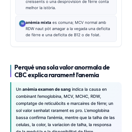
creissents o una desprovision de fèrre conta
melhor la istòria.
anèmia mixta
es comuna; MCV normal amb
RDW naut pòt amagar a la vegada una deficita
de fèrre e una deficita de B12 o de folat.
Perqué una sola valor anormala de
CBC explica rarament l’anemia
Un
anèmia examen de sang
indica la causa en
combinant l’emoglobina, MCV, MCHC, RDW,
comptatge de reticulòcits e marcaires de fèrre; un
sol valor senhalat rarament es pro. L’emoglobina
bassa confirma l’anèmia, mentre que la talha de las
celulas, la color, la variacion de talha, la responsa
de la medul·la e la disponibilitat de fèrre