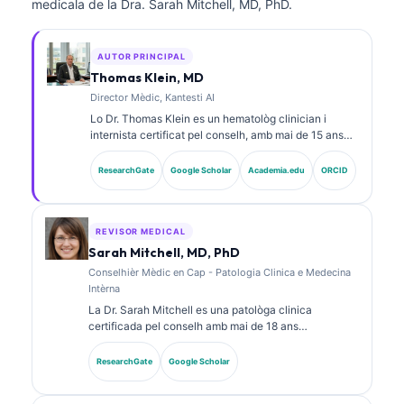
medicala de la Dra. Sarah Mitchell, MD, PhD.
AUTOR PRINCIPAL
Thomas Klein, MD
Director Mèdic, Kantesti AI
Lo Dr. Thomas Klein es un hematològ clinician i
internista certificat pel conselh, amb mai de 15 ans
d’experiència en medicina de laboratòri e anàlisi
clinica assistida per IA. Com a director mèdic a
ResearchGate
Google Scholar
Academia.edu
ORCID
Kantesti AI, proveís una supervisió clinica de
l’exactitud medica de la xarxa neurala proprietària. Lo
Dr. Klein a publicat fòrça sus l’interpretacion de
biomarcadors e los diagnòstics de laboratòri en
REVISOR MEDICAL
temes de medicina de laboratòri.
Sarah Mitchell, MD, PhD
Conselhièr Mèdic en Cap - Patologia Clinica e Medecina
Intèrna
La Dr. Sarah Mitchell es una patològa clinica
certificada pel conselh amb mai de 18 ans
d’experiéncia en medicina de laboratòri e analisi
diagnostica. Tèn de certificacions d’especialitat en
ResearchGate
Google Scholar
quimia clinica e a publicat fòrça sus de panèls de
biomarcadors e sus l’analisi de laboratòri dins la