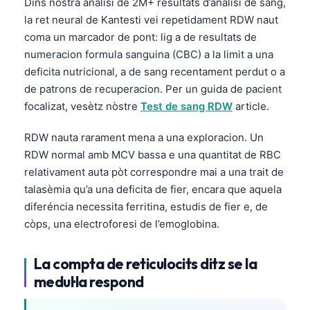
Dins nòstra analisi de 2M+ resultats d’analisi de sang,
Frysk
la ret neural de Kantesti vei repetidament RDW naut
coma un marcador de pont: lig a de resultats de
Esperanto
numeracion formula sanguina (CBC) a la limit a una
Беларуская мова
deficita nutricional, a de sang recentament perdut o a
Татар теле
de patrons de recuperacion. Per un guida de pacient
Кыргызча
focalizat, vesètz nòstre
Test de sang RDW
article.
ئۇيغۇرچە
RDW nauta rarament mena a una exploracion. Un
Cebuano
RDW normal amb MCV bassa e una quantitat de RBC
relativament auta pòt correspondre mai a una trait de
Basa Jawa
talasèmia qu’a una deficita de fier, encara que aquela
ພາສາລາວ
diferéncia necessita ferritina, estudis de fier e, de
Монгол
còps, una electroforesi de l’emoglobina.
Afrikaans
La compta de reticulocits ditz se la
العربية المغربية
medul·la respond
Gàidhlig