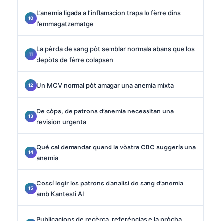
L’anemia ligada a l’inflamacion trapa lo fèrre dins
l’emmagatzematge
La pèrda de sang pòt semblar normala abans que los
depòts de fèrre colapsen
Un MCV normal pòt amagar una anemia mixta
De còps, de patrons d’anemia necessitan una
revision urgenta
Qué cal demandar quand la vòstra CBC suggerís una
anemia
Cossí legir los patrons d’analisi de sang d’anemia
amb Kantesti AI
Publicacions de recèrca, referéncias e la pròcha