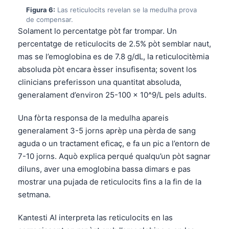
O‘zbekcha
Figura 6:
Las reticulocits revelan se la medulha prova
de compensar.
Українська
Solament lo percentatge pòt far trompar. Un
አማርኛ
percentatge de reticulocits de 2.5% pòt semblar naut,
mas se l’emoglobina es de 7.8 g/dL, la reticulocitèmia
Kiswahili
absoluda pòt encara èsser insufisenta; sovent los
ភាសាខ្មែរ
clinicians preferisson una quantitat absoluda,
ဗမာစာ
generalament d’environ 25-100 × 10^9/L pels adults.
ไทย
Una fòrta responsa de la medulha apareis
Tagalog
generalament 3-5 jorns aprèp una pèrda de sang
Tiếng Việt
aguda o un tractament eficaç, e fa un pic a l’entorn de
7-10 jorns. Aquò explica perqué qualqu’un pòt sagnar
Bahasa Melayu
diluns, aver una emoglobina bassa dimars e pas
മലയാളം
mostrar una pujada de reticulocits fins a la fin de la
ಕನ್ನಡ
setmana.
ગુજરાતી
Kantesti AI interpreta las reticulocits en las
தமிழ்