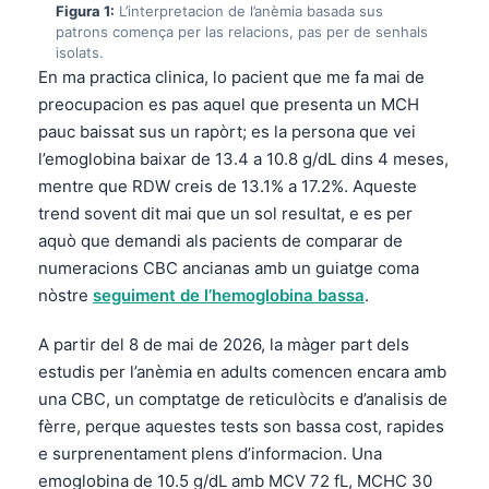
Figura 1:
L’interpretacion de l’anèmia basada sus
patrons comença per las relacions, pas per de senhals
isolats.
En ma practica clinica, lo pacient que me fa mai de
preocupacion es pas aquel que presenta un MCH
pauc baissat sus un rapòrt; es la persona que vei
l’emoglobina baixar de 13.4 a 10.8 g/dL dins 4 meses,
mentre que RDW creis de 13.1% a 17.2%. Aqueste
trend sovent dit mai que un sol resultat, e es per
aquò que demandi als pacients de comparar de
numeracions CBC ancianas amb un guiatge coma
nòstre
seguiment de l’hemoglobina bassa
.
A partir del 8 de mai de 2026, la màger part dels
estudis per l’anèmia en adults comencen encara amb
una CBC, un comptatge de reticulòcits e d’analisis de
fèrre, perque aquestes tests son bassa cost, rapides
e surprenentament plens d’informacion. Una
emoglobina de 10.5 g/dL amb MCV 72 fL, MCHC 30