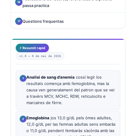
passa practica
Questions frequentas
⚡ Resumit rapid
v1.0 —
8 de mai de 2026
Analisi de sang d’anemia
cossí legir los
resultats comença amb l’emoglobina, mas la
causa ven generalament del patron que se vei
a travèrs MCV, MCHC, RDW, reticulocits e
marcaires de fèrre.
Emoglobina
jos 13,0 g/dL pels òmes adultes,
12,0 g/dL per las femnas adultas sens embaràs
o 11,0 g/dL pendent l’embaràs s’acòrda amb las