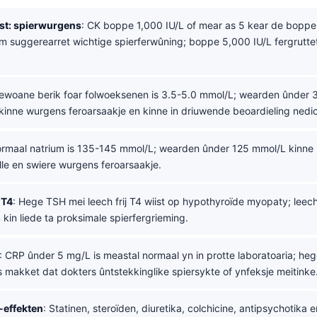
st: spierwurgens
: CK boppe 1,000 IU/L of mear as 5 kear de boppen
um suggerearret wichtige spierferwûning; boppe 5,000 IU/L fergrutte
 gewoane berik foar folwoeksenen is 3.5-5.0 mmol/L; wearden ûnder 
kinne wurgens feroarsaakje en kinne in driuwende beoardieling nedi
ormaal natrium is 135-145 mmol/L; wearden ûnder 125 mmol/L kinne 
lle en swiere wurgens feroarsaakje.
 T4
: Hege TSH mei leech frij T4 wiist op hypothyroïde myopaty; lee
4 kin liede ta proksimale spierfergrieming.
: CRP ûnder 5 mg/L is meastal normaal yn in protte laboratoaria; he
 makket dat dokters ûntstekkinglike spiersykte of ynfeksje meitinke
-effekten
: Statinen, steroïden, diuretika, colchicine, antipsychotika 