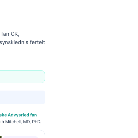
 fan CK,
synskiednis fertelt
ke Advysried fan
ah Mitchell, MD, PhD.