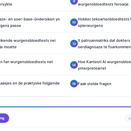
ersykte
wurgensbloedtests feroarje
oaze- en soer-base-ûndersiken yn
Hokker tekoartenbloedtests l
urgens passe
spierwurgens
wikende wurgensbloedtests nei
It patroanmatriks dat dokter
je moatte
oerdiagnoaze te foarkommen
en fan wurgensbloedtests net
Hoe Kantesti AI wurgensblo
ynterpretearret
aasjes en de praktyske folgjende
Faak stelde fragen
ing
v