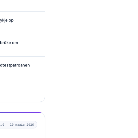
ykje op
s brûke om
edtestpatroanen
1.0 —
10 maaie 2026