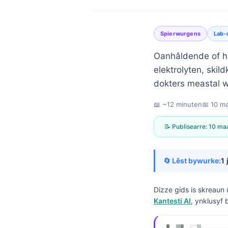
Spierwurgens
Lab-
Oanhâldende of ho
elektrolyten, skil
dokters meastal wê
📖 ~12 minuten
📅
10 m
📝 Publisearre:
10 ma
🔄 Lêst bywurke:
1 
Dizze gids is skreaun 
Kantesti AI
, ynklusyf 
Norsk bokmål
Ślōnskŏ gŏdka