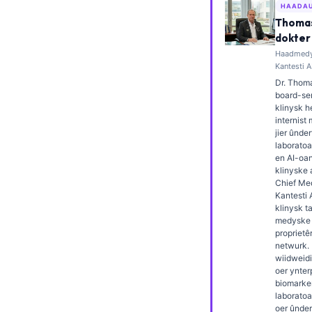
HAADA
Esperanto
Thomas
Беларуская мова
dokter
Haadmedys
Татар теле
Kantesti A
Кыргызча
Dr. Thoma
board-ser
ئۇيغۇرچە
klinysk 
internist
Cebuano
jier ûnder
laborato
Basa Jawa
en AI-oa
klinyske 
ພາສາລາວ
Chief Med
Kantesti 
Монгол
klinysk t
Afrikaans
medyske k
proprietê
العربية المغربية
netwurk. 
wiidweidi
Occitan
oer ynter
biomarke
Gàidhlig
laborato
oer ûnde