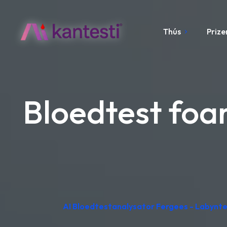
Thús
Prize
Bloedtest foar
AI Bloedtestanalysator Fergees - Labynte