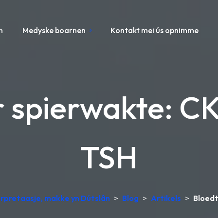
n
Medyske boarnen
Kontakt mei ús opnimme
 spierwakte: CK
TSH
rpretaasje, makke yn Dútslân
>
Blog
>
Artikels
>
Bloedt