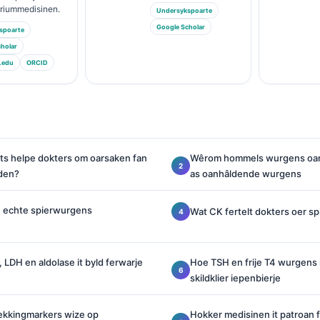
ariummedisinen.
Undersykspoarte
Google Scholar
spoarte
holar
.edu
ORCID
ts helpe dokters om oarsaken fan
Wêrom hommels wurgens oar
den?
as oanhâldende wurgens
n echte spierwurgens
Wat CK fertelt dokters oer s
LDH en aldolase it byld ferwarje
Hoe TSH en frije T4 wurgens 
skildklier iepenbierje
ekkingmarkers wize op
Hokker medisinen it patroan 