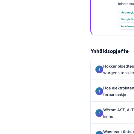
Euskara
laborato
Македонски јазик
Undersyk
Latviešu valoda
Google Sc
Academia
Galego
অসমীয়া
සිංහල
Ynhâldsopjefte
سنڌي
Hokker bloedtes
پښتو
wurgens te skie
Hoe elektrolyte
Slovenčina
feroarsaakje
Hrvatski
Suomi
Wêrom AST, ALT, 
kinne
Қазақ тілі
Català
Wannear’t ûntst