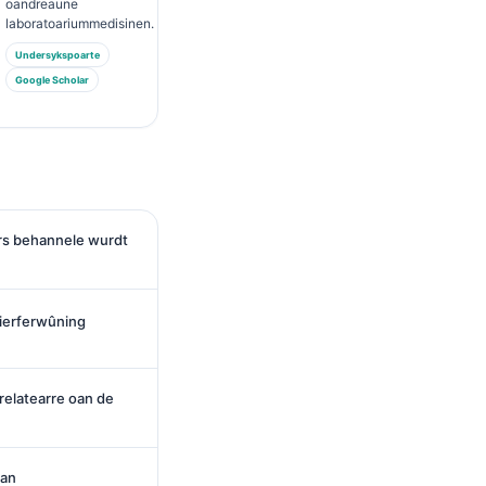
oandreaune
laboratoariummedisinen.
Undersykspoarte
Google Scholar
s behannele wurdt
pierferwûning
relatearre oan de
fan