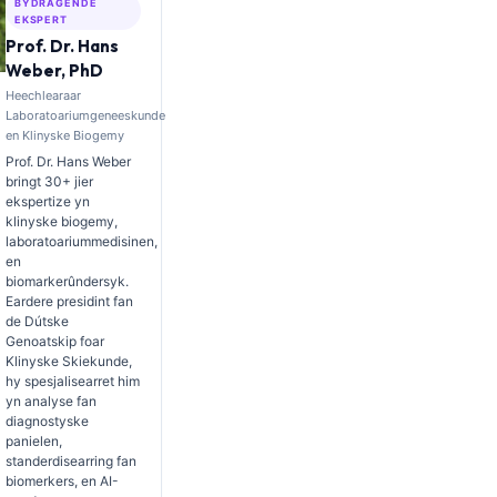
BYDRAGENDE
EKSPERT
Prof. Dr. Hans
Weber, PhD
Heechlearaar
Laboratoariumgeneeskunde
en Klinyske Biogemy
Prof. Dr. Hans Weber
bringt 30+ jier
ekspertize yn
klinyske biogemy,
laboratoariummedisinen,
en
biomarkerûndersyk.
Eardere presidint fan
de Dútske
Genoatskip foar
Klinyske Skiekunde,
hy spesjalisearret him
yn analyse fan
diagnostyske
panielen,
standerdisearring fan
biomerkers, en AI-