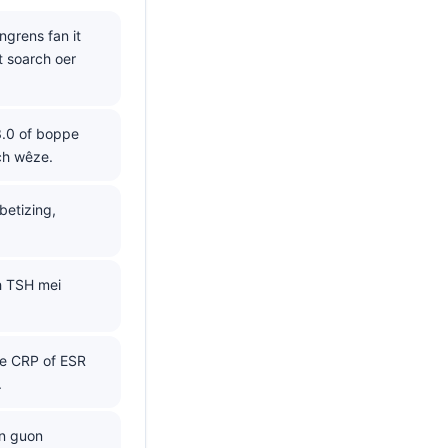
grens fan it
t soarch oer
3.0 of boppe
ch wêze.
betizing,
ch TSH mei
ge CRP of ESR
.
en guon