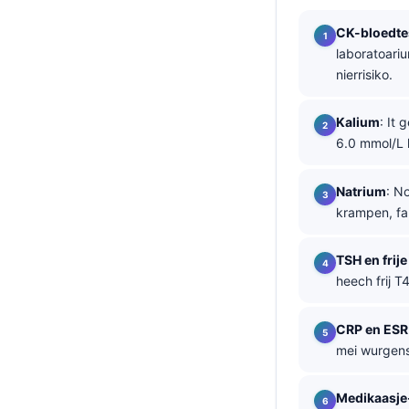
తెలుగు
CK-bloedte
laboratoari
मराठी
nierrisiko.
اردو
বাংলা
Kalium
: It
6.0 mmol/L 
Shqip
Magyar
Natrium
: N
Slovenščina
krampen, fa
한국어
TSH en frije
Polski
heech frij T
Lietuvių kalba
Русский
CRP en ESR
mei wurgens
ქართული
Čeština
Medikaasje