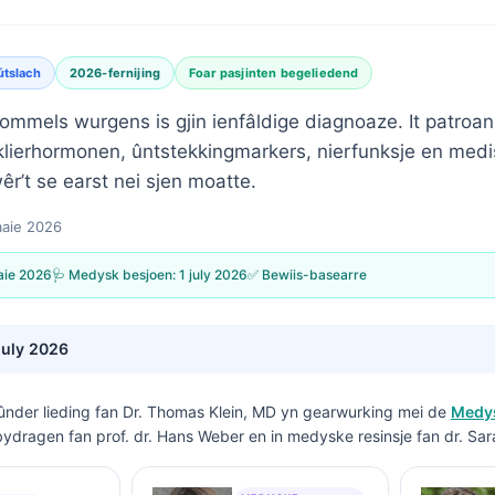
útslach
2026-fernijing
Foar pasjinten begeliedend
mmels wurgens is gjin ienfâldige diagnoaze. It patroan
dklierhormonen, ûntstekkingmarkers, nierfunksje en medi
r’t se earst nei sjen moatte.
aaie 2026
aie 2026
🩺 Medysk besjoen:
1 july 2026
✅ Bewiis-basearre
july 2026
ûnder lieding fan
Dr. Thomas Klein, MD
yn gearwurking mei de
Medys
bydragen fan prof. dr. Hans Weber en in medyske resinsje fan dr. Sar