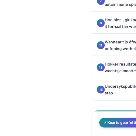
autoimmune spi
O‘zbekcha
Українська
Hoe nier-, gluk
አማርኛ
it ferhaal fan w
Kiswahili
Wannear’t jo ôf
ភាសាខ្មែរ
oefening werhel
ဗမာစာ
Hokker resultat
ไทย
wachtsje moatte
Tagalog
Tiếng Việt
Undersykspublik
stap
Bahasa Melayu
മലയാളം
ಕನ್ನಡ
⚡ Koarte gearfett
ગુજરાતી
தமிழ்