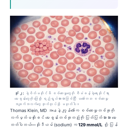
ပုံ ၂:
ခွဲစိတ်မတိုင်မီ စစ်ဆေးမှုတွေကို စီမံခန့်ခွဲရေးဆိုင်ရာ
မေးခွန်းတွေကို ဖြေဖို့ ရည်ရွယ်ထားတာဖြစ်ပြီး မတော်တဆ စစ်ဆေးမှု
အချက်အလက်တွေ ထုတ်လုပ်ဖို့ မဟုတ်ပါ။
Thomas Klein, MD အနေနဲ့ ကျွန်တော်က စစ်ဆေးမှုတစ်ခုကို
လက်မှတ်မထိုးခင် မေးခွန်းတစ်ခုတည်းကို ပြတ်ပြတ်သားသား မေး
တတ်ပါတယ်—ဆိုဒီယမ် (sodium) က
129 mmol/L
လို့ ပြန်