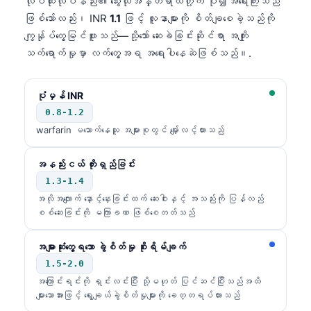
လုပ်ထုံးလုပ်နည်း၏ သွေးယိုအန္တရာယ်တို့က ပို၍အရေးကြီးသည်
Gàidhlig
ဖြစ်သော်လည်း၊ INR
1.1
ဖြင့် လူနာများကို စိတ်ချစေခဲ့သည်ကို
Euskara
ကျွန်ုပ်တွေ့မြင်ဖူးသည်—သို့သော် ဆေးခဲခြင်းဆိုင်ရာ အကျိုး
Македонски јазик
သက်ရောက်မှုမှာ လက်တွေ့အရ အရေးပါနေဆဲဖြစ်သည်။.
Latviešu valoda
Galego
ပုံမှန် INR
0.8-1.2
অসমীয়া
warfarin မသောက်နေသူ အများစုတွင် မျှော်လင့်ထားသည်
සිංහල
سنڌي
အနည်းငယ် တိုးရှည်ခြင်း
1.3-1.4
پښتو
အလိုအလျောက် နှောင့်နှေးခြင်းထက် ဆေးဝါးနှင့် အသည်းကို ပြန်လည်
စစ်ဆေးခြင်းကို မကြာခဏ ဖြစ်စေတတ်သည်
Slovenčina
အများဆုံးတွေ့ရသော ခွဲစိတ်မှု စိုးရိမ်ချက်
Hrvatski
1.5-2.0
Suomi
အကြောင်းရင်းကို ရှင်းလင်းပြီး သို့မဟုတ် ပြင်ဆင်ပြီးသည်အထိ
များသောအားဖြင့် ရွေးချယ်ခွဲစိတ်မှုများကို ခေတ္တရပ်ထားသည်
Қазақ тілі