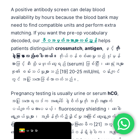
简体中文
A positive antibody screen can delay blood
availability by hours because the blood bank may
Română
need to find compatible units and perform extra
Türkçe
matching. If you want the pre-op vocabulary
Ελληνικά
decoded, our
ဇီဝအမှတ်အသားများလမ်းညွှန်
helps
patients distinguish
crossmatch
,
antigen
, နှင့်
ကို
Português
ခွဲခြားနားလည်စေပါတယ်။
ကိုယ်ဝန်စစ်ဆေးမှုသည် ပုံမှန်
Español
အားဖြင့် ဆီး သို့မဟုတ် သွေးရည် (serum) ဖြစ်ပြီး၊ ဆေးရုံအများ
Italiano
စု၏ စမ်းသပ်မှုများသည် [19] 20-25 mIU/mL ဝန်းကျင်
တွင် အပြုသဘောဖြစ်လာတတ်သည်။.
עִבְרִית
Français
Pregnancy testing is usually urine or serum
hCG
,
العربية
အပြုသဘောရလဒ်က အရေးပေါ် ခွဲစိတ်မှုကို အလိုအလျောက်
ပယ်ဖျက်မထားပေမယ့်၊ fluoroscopy shielding၊ ဆေးဝါး
Deutsch
ရွေးချယ်မှုများ၊ အချိန်ကိုက်ညှိနှိုင်းမှုအကြောင်း ဆွေးနွေးချက်တို့ကို
English
ပြောင်းလဲနိုင်သည်။ သင်သည် မကြာသေးမီက [21] အတွင်း
ဗမာစာ
သွေးသွင်းခံရခြင်း သို့မဟုတ် ကိုယ်ဝန်ရှိခဲ့ပါက၊ အချို့သော