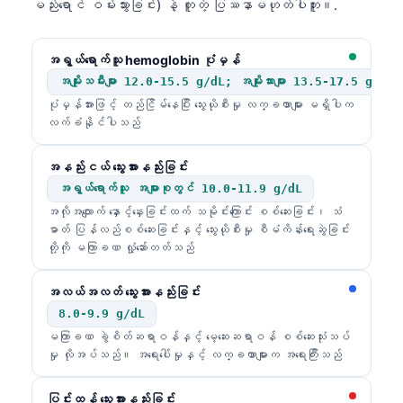
မည်းရောင် ဝမ်းသွားခြင်း) နဲ့ တူတဲ့ ပြဿနာမဟုတ်ပါဘူး။.
အရွယ်ရောက်သူ hemoglobin ပုံမှန်
အမျိုးသမီးများ 12.0-15.5 g/dL; အမျိုးသားများ 13.5-17.5 g/dL
ပုံမှန်အားဖြင့် တည်ငြိမ်နေပြီး သွေးယိုစီးမှု လက္ခဏာများ မရှိပါက
လက်ခံနိုင်ပါသည်
အနည်းငယ် သွေးအားနည်းခြင်း
အရွယ်ရောက်သူ အများစုတွင် 10.0-11.9 g/dL
အလိုအလျောက် နှောင့်နှေးခြင်းထက် သမိုင်းကြောင်း စစ်ဆေးခြင်း၊ သံ
ဓာတ် ပြန်လည်စစ်ဆေးခြင်းနှင့် သွေးယိုစီးမှု စီမံကိန်းရေးဆွဲခြင်း
တို့ကို မကြာခဏ လှုံ့ဆော်တတ်သည်
အလယ်အလတ် သွေးအားနည်းခြင်း
8.0-9.9 g/dL
မကြာခဏ ခွဲစိတ်ဆရာဝန်နှင့် မေ့ဆေးဆရာဝန် စစ်ဆေးသုံးသပ်
မှု လိုအပ်သည်။ အရေးပေါ်မှုနှင့် လက္ခဏာများက အရေးကြီးသည်
ပြင်းထန် သွေးအားနည်းခြင်း