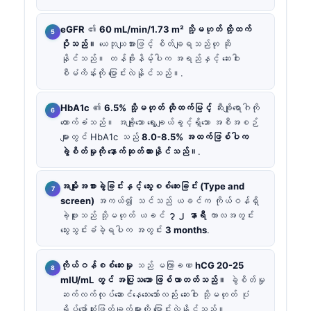
eGFR
၏
60 mL/min/1.73 m² သို့မဟုတ် ထို့ထက်
ပိုသည်။
ယေဘုယျအားဖြင့် စိတ်ချရသည်ဟု ဆို
နိုင်သည်။ တန်ဖိုးနိမ့်ပါက အရည်နှင့် ဆေးဝါး
စီမံကိန်းကို ပြောင်းလဲနိုင်သည်။.
HbA1c
၏
6.5% သို့မဟုတ် ထိုထက်မြင့်
ဆီးချိုရောဂါကို
ထောက်ခံသည်။ အချို့သော ရွေးချယ်ခွင့်ရှိသော အစီအစဉ်
များတွင် HbA1c သည်
8.0-8.5% အထက်ဖြစ်ပါက
ခွဲစိတ်မှုကို နောက်ဆုတ်ထားနိုင်သည်။
.
အမျိုးအစားခွဲခြင်းနှင့် သွေးစစ်ဆေးခြင်း (Type and
screen)
အကယ်၍ သင်သည် ယခင်က ကိုယ်ဝန်ရှိ
ခဲ့ဖူးသည် သို့မဟုတ် ယခင်
၇၂ နာရီ
ကာလအတွင်း
သွေးသွင်းခံခဲ့ရပါက အတွင်း
3 months
.
ကိုယ်ဝန်စစ်ဆေးမှု
သည် မကြာခဏ
hCG 20-25
mIU/mL တွင် အပြုသဘော ဖြစ်လာတတ်သည်။
ခွဲစိတ်မှု
ဆက်လက်လုပ်ဆောင်နေသေးသော်လည်း ဆေးဝါး သို့မဟုတ် ပုံ
ရိပ်ဖော်ဆုံးဖြတ်ချက်များကို ပြောင်းလဲနိုင်သည်။.