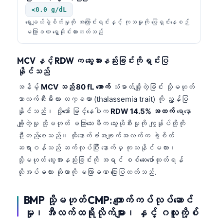
<8.0 g/dL
ရွေးချယ်ခွဲစိတ်မှုကို အကြောင်းရင်းနှင့် ကုသမှုကို ဖြေရှင်းနေစဉ်
မကြာခဏ ရွှေ့ဆိုင်းထားတတ်သည်
MCV နှင့် RDW က သွေးအားနည်းခြင်းကို ရှင်းပြ
နိုင်သည်
အနိမ့်
MCV သည် 80 fL အောက်
သံဓာတ်ချို့တဲ့ခြင်း သို့မဟုတ်
သာလက်ဆီးမီးယား လက္ခဏာ (thalassemia trait) ကို ညွှန်ပြ
နိုင်သည်၊ သို့သော် မြင့်နေပါက
RDW 14.5% အထက်
ရောနှော
ချို့တဲ့မှု သို့မဟုတ် မကြာသေးမီက သွေးယိုစီးမှုကို ကျွန်ုပ်တို့ကို
ဦးတည်စေသည်။ ထိုနောက်ခံအချက်အလက်က ခွဲစိတ်
ဆရာဝန်သည် ဆက်လုပ်ပြီး နောက်မှ ကုသနိုင်မလား၊
သို့မဟုတ် သွေးအားနည်းခြင်းကို အရင် စစ်ဆေးဖော်ထုတ်ရန်
လိုအပ်မလား ဆိုတာကို မကြာခဏ ပြောပြတတ်သည်.
BMP သို့မဟုတ် CMP: ကျောက်ကပ်လုပ်ဆောင်
မှု၊ အီလက်ထရိုလိုက်များ၊ နှင့် ဂလူးကို့စ်