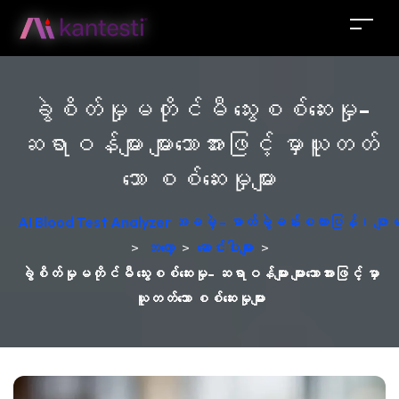
ခွဲစိတ်မှုမတိုင်မီ သွေးစစ်ဆေးမှု-
ဆရာဝန်များ များသောအားဖြင့် မှာယူတတ်
သော စစ်ဆေးမှုများ
AI Blood Test Analyzer အခမဲ့ - ဓာတ်ခွဲခန်းစကားပြန်၊ ဂျ
>
ဘလော့
>
ဆောင်းပါးများ
>
ခွဲစိတ်မှုမတိုင်မီ သွေးစစ်ဆေးမှု- ဆရာဝန်များ များသောအားဖြင့် မှာ
ယူတတ်သော စစ်ဆေးမှုများ