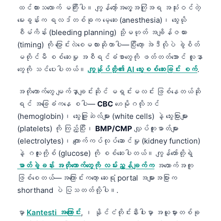
ထင်ထားသလောက် မကြီးပါ။ ကျွန်တော့်အတွေ့အကြုံအရ အသုံးဝင်တဲ့
မေးခွန်းက ရလဒ်တစ်ခုက မေ့ဆေး (anesthesia)၊ သွေးယို
စီမံကိန်း (bleeding planning) သို့မဟုတ် အချိန်ဇယား
(timing) ကို ပြောင်းလဲစေမလားဆိုတာပါ—ပြီးတော့ အဲဒီလိုပဲ ခွဲစိတ်
မတိုင်မီ စစ်ဆေးမှု အစီရင်ခံစာတွေကို ဖတ်တတ်အောင် လူနာ
တွေကို သင်ပေးပါတယ်။
ကျွန်ုပ်တို့၏ AI သွေးစစ်ဆေးခြင်း စက်
.
အတိုကောက်တွေ မျက်နှာချင်းဆိုင် မရှင်းမလင်း ဖြစ်နေတယ်ဆို
ရင် အခြေခံကနေ စပါ—
CBC
ဟေမိုဂလိုဘင်
(hemoglobin)၊ သွေးဖြူဆဲလ်များ (white cells) နဲ့ သွေးပြားများ
(platelets) ကို ကြည့်ပြီး၊
BMP/CMP
လျှပ်ကူးဓာတ်များ
(electrolytes)၊ ကျောက်ကပ်လုပ်ဆောင်မှု (kidney function)
နဲ့ ဂလူးကို့စ် (glucose) ကို စစ်ဆေးပါတယ်။ ကျွန်တော်တို့ရဲ့
ဓာတ်ခွဲခန်း အတိုကောက်တွေကို လမ်းညွှန်ချက်က
အထောက်အကူ
ဖြစ်စေတယ်—အကြောင်းကတော့ ဆေးရုံ portal အများအပြားက
shorthand ပဲ ပြသတတ်လို့ပါ။.
မှာ
Kantesti အကြောင်း
, ၊ နိုင်ငံတိုင်းနီးပါးမှာ အယူမှားတစ်ခု