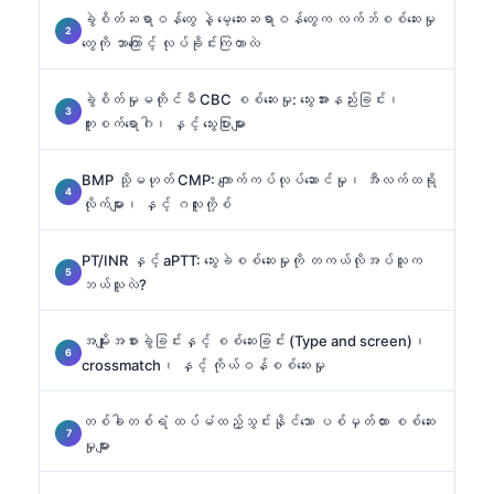
ခွဲစိတ်ဆရာဝန်တွေ နဲ့ မေ့ဆေးဆရာဝန်တွေက လက်ဘ်စစ်ဆေးမှု
တွေကို ဘာကြောင့် လုပ်ခိုင်းကြတာလဲ
ခွဲစိတ်မှုမတိုင်မီ CBC စစ်ဆေးမှု: သွေးအားနည်းခြင်း၊
ကူးစက်ရောဂါ၊ နှင့် သွေးပြားများ
BMP သို့မဟုတ် CMP: ကျောက်ကပ်လုပ်ဆောင်မှု၊ အီလက်ထရို
လိုက်များ၊ နှင့် ဂလူးကို့စ်
PT/INR နှင့် aPTT: သွေးခဲစစ်ဆေးမှုကို တကယ်လိုအပ်သူက
ဘယ်သူလဲ?
အမျိုးအစားခွဲခြင်းနှင့် စစ်ဆေးခြင်း (Type and screen)၊
crossmatch၊ နှင့် ကိုယ်ဝန်စစ်ဆေးမှု
တစ်ခါတစ်ရံ ထပ်မံထည့်သွင်းနိုင်သော ပစ်မှတ်ထား စစ်ဆေး
မှုများ