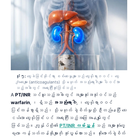
ပုံ ၅:
သွေးခဲခြင်းဆိုင်ရာ စစ်ဆေးမှုများသည် သွေးယိုရာဇဝင်၊ သွေး
ကျဲဆေးများ (anticoagulants) သို့မဟုတ် အသည်းရောဂါများ ပါဝင်လာ
သည့်အခါတွင် အရေးကြီးဆုံးဖြစ်သည်။
A
PT/INR
သင်ယူသည့်အခါတွင် အများဆုံးအသုံးဝင်သည်
warfarin
, ၊ ရှိသည်
အသည်းရောဂါ
, ၊ သွေးယိုရာဇဝင်
ပြင်းထန်စွာရှိသည်၊ သို့မဟုတ် ခွဲစိတ်မှုသို့ ဦးတည်နေပြီး သေး
ငယ်သော သွေးယိုခြင်းပင် အရေးကြီးသည့်အခြေအနေမျိုးတွင်
Norsk bokmål
ဖြစ်သည်။ ကျွန်ုပ်တို့၏
PT/INR လမ်းညွှန်
သည် အများဆုံးတွေ့
ရသော ကန့်သတ်တန်ဖိုးများကို ဖုံးလွှမ်းထားသည်။ ထိုးဖောက်ခွဲစိတ်
Ślōnskŏ gŏdka