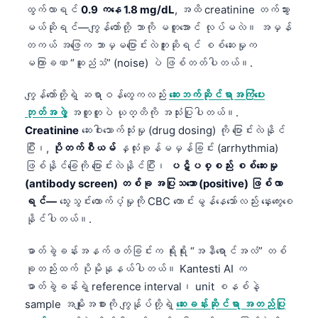
ထွက်လာရင်
0.9 ကနေ 1.8 mg/dL
, အထိ creatinine တက်သွား
မယ်ဆိုရင်—ကျွန်တော်တို့ ဘာကို မတူအောင် လုပ်မလဲ။ အမှန်
တကယ် အဖြေက ဘာမှမပြောင်းလဲဘူးဆိုရင် စစ်ဆေးမှုက
မကြာခဏ “ဆူညံသံ” (noise) ပဲ ဖြစ်တတ်ပါတယ်။.
ကျွန်တော်တို့ရဲ့ ဆရာဝန်တွေကလည်း
ဆေးဘက်ဆိုင်ရာအကြံပေး
ဘုတ်အဖွဲ့
အတူတူပဲ ယုတ္တိကို အသုံးပြုပါတယ်။.
Creatinine
ဆေးဝါးသောက်သုံးမှု (drug dosing) ကို ပြောင်းလဲနိုင်
ပြီး၊,
ပိုတက်စီယမ်
နှလုံးခုန်မမှန်ခြင်း (arrhythmia)
ဖြစ်နိုင်ခြေကို ပြောင်းလဲနိုင်ပြီး၊
ပဋိပစ္စည်း စစ်ဆေးမှု
(antibody screen) တစ်ခု အပြုသဘော (positive) ဖြစ်လာ
ရင်—
သွေးသွင်းထောက်ပံ့မှုကို CBC ကောင်းမွန်နေသော်လည်း နှေးကွေးစေ
နိုင်ပါတယ်။.
ဓာတ်ခွဲခန်းအနက်ဖတ်ခြင်းက ရိုးရိုး “အနီရောင်အလံ” တစ်
ခုတည်းထက် ပိုမိုနုနယ်ပါတယ်။ Kantesti AI က
ဓာတ်ခွဲခန်းရဲ့ reference interval၊ unit စနစ်နဲ့
sample အမျိုးအစားကို ကျွန်ုပ်တို့ရဲ့
ဆေးခန်းဆိုင်ရာ အတည်ပြု