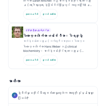
ဒေါက်တာ Sarah Mitchell သည် ဓာတ်ခွဲခန်းဆိုင်ရာ ဆေးပညာ
diagnostics) တို့နှင့်ပတ်သက်၍ ဓာတ်ခွဲခန်းဆိုင်ရာ ဆေး
နှင့် ရောဂါရှာဖွေရေး ခွဲခြမ်းစိတ်ဖြာမှုတွင် အတွေ့အကြုံ 18 နှစ်
ပညာဆိုင်ရာ ခေါင်းစဉ်များအပေါ်တွင် အကြိမ်ကြိမ် ထုတ်ဝေခဲ့
ကျော်ရှိသော ဘုတ်အဖွဲ့မှ အသိအမှတ်ပြု ကလင်နစ် ပက်သော်လော်
သည်။.
ဂျစ် (clinical pathologist) ဖြစ်သည်။ သူမသည် clinical
သုတေသနဂိတ်
ဂူဂယ် စကော်လာ
chemistry တွင် အထူးပြု အသိအမှတ်ပြုလက်မှတ်များကို ကိုင်
ဆောင်ထားပြီး လက်တွေ့ဆေးဘက်ဆိုင်ရာတွင် biomarker panel များ
နှင့် ဓာတ်ခွဲခန်းခွဲခြမ်းစိတ်ဖြာမှုများအကြောင်းကို အများအပြား
ထုတ်ဝေထားသည်။.
ပံ့ပိုးကူညီသူ ကျွမ်းကျင်သူ
ပါမောက္ခ ဒေါက်တာ ဟန်းစ် ဝီဘာ၊ ပါရဂူဘွဲ့
ဓာတ်ခွဲခန်းဆေးပညာနှင့် လက်တွေ့ဇီဝဓာတုဗေဒ ပါမောက္ခ
ပါမောက္ခ ဒေါက်တာ Hans Weber သည် clinical
biochemistry၊ ဓာတ်ခွဲခန်းဆိုင်ရာ ဆေးပညာနှင့်
biomarker သုတေသနတွင် အတွေ့အကြုံ 30+ နှစ်ရှိသည်။
German Society for Clinical Chemistry ၏ ယခင်
သုတေသနဂိတ်
ဂူဂယ် စကော်လာ
ဥက္ကဋ္ဌဟောင်းဖြစ်ပြီး ရောဂါရှာဖွေရေး panel ခွဲခြမ်းစိတ်ဖြာ
မှု၊ biomarker စံချိန်ညှိမှု (standardization) နှင့် AI
အကူအညီဖြင့် ဓာတ်ခွဲခန်းဆိုင်ရာ ဆေးပညာတို့တွင် အထူးပြု
သည်။.
မာတိကာ
ခွဲစိတ်မှုမတိုင်မီ သွေးစစ်ဆေးမှုတွေထဲက ဘာတွေကို ပုံမှန်မှာယူ
ကြသလဲ?