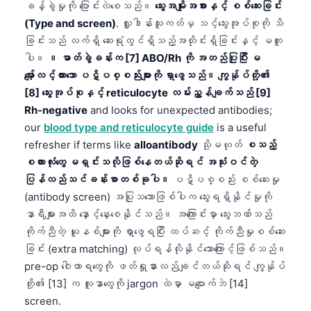
ခန့်ခွဲမှုကို ပြောင်းလဲစေသည်။
သွေးအမျိုးအစားနှင့် စစ်ဆေးခြင်း
日本語
(Type and screen)
. လှူဒါန်းသူကတ်မှ သင့်သွေးအုပ်စုကို သိ
Eesti
ခြင်းသည် လက်ရှိ ဆေးရုံတွင်ရှိသည့်အတိုင်းရှိခြင်းနှင့် မတူ
Azərbaycan dili
ပါ။
။ ဓာတ်ခွဲခန်းက [7] ABO/Rh ကို အတည်ပြုပြီး မ
မျှော်လင့်ထားသော ပဋိပစ္စည်းများကို ရှာဖွေသည်။ ကျွန်ုပ်တို့၏
Bosanski
[8] သွေးအုပ်စုနှင့် reticulocyte လမ်းညွှန်ချက်သည် [9]
Svenska
Rh-negative
and looks for unexpected antibodies;
Српски језик
our
blood type and reticulocyte guide
is a useful
refresher if terms like
alloantibody
သို့မဟုတ်
စသည့်
Íslenska
စကားလုံးတွေ မရှင်းသလိုဖြစ်နေတယ်ဆိုရင် အသုံးဝင်တဲ့
Հայերեն
ပြန်လည်သင်ခန်းစာတစ်ခုပါ။
ပဋိပစ္စည်း စစ်ဆေးမှု
Bahasa Indonesia
(antibody screen) အပြုသဘောဖြစ်ပါက သွေးရရှိနိုင်မှုကို
हिन्दी
နာရီများအထိ နှောင့်နှေးစေနိုင်သည်။ အကြောင်းမှာ သွေးဘဏ်သည်
ကိုက်ညီတဲ့ ယူနစ်များကို ရှာဖွေရပြီး ထပ်ဆင့် ကိုက်ညီမှုစစ်ဆေး
Nederlands
ခြင်း (extra matching) လုပ်ရန်လိုနိုင်သောကြောင့်ဖြစ်သည်။
Dansk
pre-op ဝေါဟာရတွေကို ဖတ်ရှုနားလည်ချင်တယ်ဆိုရင် ကျွန်ုပ်
Български
တို့၏ [13] က လူနာတွေကို jargon ထဲမှာ မပျောက်ဘဲ [14]
screen.
فارسی