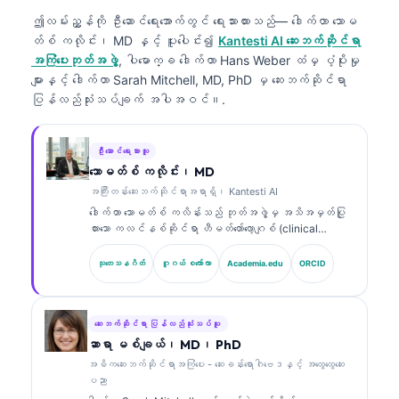
ဤလမ်းညွှန်ကို ဦးဆောင်ရေးအောက်တွင် ရေးသားထားသည်—
ဒေါက်တာ သောမ
တ်စ် ကလိုင်း၊ MD
နှင့် ပူးပေါင်း၍
Kantesti AI ဆေးဘက်ဆိုင်ရာ
အကြံပေးဘုတ်အဖွဲ့
, ပါမောက္ခ ဒေါက်တာ Hans Weber ထံမှ ပံ့ပိုးမှု
များနှင့် ဒေါက်တာ Sarah Mitchell, MD, PhD မှ ဆေးဘက်ဆိုင်ရာ
ပြန်လည်သုံးသပ်ချက် အပါအဝင်။.
ဦးဆောင်ရေးသားသူ
သောမတ်စ် ကလိုင်း၊ MD
အကြီးတန်းဆေးဘက်ဆိုင်ရာအရာရှိ၊ Kantesti AI
ဒေါက်တာ သောမတ်စ် ကလိန်းသည် ဘုတ်အဖွဲ့မှ အသိအမှတ်ပြု
ထားသော ကလင်နစ်ဆိုင်ရာ ဟီမတ်တော်လော့ဂျစ် (clinical
hematologist) နှင့် အတွင်းလူနာဆိုင်ရာ ဆရာဝန်
(internist) ဖြစ်ပြီး ဓာတ်ခွဲခန်းဆိုင်ရာ ဆေးပညာနှင့် AI
သုတေသနဂိတ်
ဂူဂယ် စကော်လာ
Academia.edu
ORCID
အကူအညီဖြင့် ကလင်နစ်ဆိုင်ရာ ခွဲခြမ်းစိတ်ဖြာမှုတွင်
အတွေ့အကြုံ ၁၅ နှစ်ကျော်ရှိသည်။ Kantesti AI တွင် အကြီး
တန်း ဆေးဘက်ဆိုင်ရာ အရာရှိ (Chief Medical Officer)
အဖြစ် သူသည် ပိုင်ဆိုင်မှုဆိုင်ရာ အာရုံကြောကွန်ရက်
ဆေးဘက်ဆိုင်ရာ ပြန်လည်သုံးသပ်သူ
(proprietary neural network) ၏ ဆေးဘက်ဆိုင်ရာ တိကျမှုကို
ဆာရာ မစ်ချယ်၊ MD၊ PhD
စောင့်ကြည့်ကြီးကြပ်ပေးသည်။ ဒေါက်တာ ကလိန်းသည် ဇီဝ
အဓိကဆေးဘက်ဆိုင်ရာအကြံပေး - ဆေးခန်းရောဂါဗေဒနှင့် အထွေထွေဆေး
အမှတ်အသား (biomarker) အဓိပ္ပာယ်ဖော်ခြင်းနှင့်
ပညာ
ဓာတ်ခွဲခန်းဆိုင်ရာ ရောဂါရှာဖွေခြင်း (laboratory