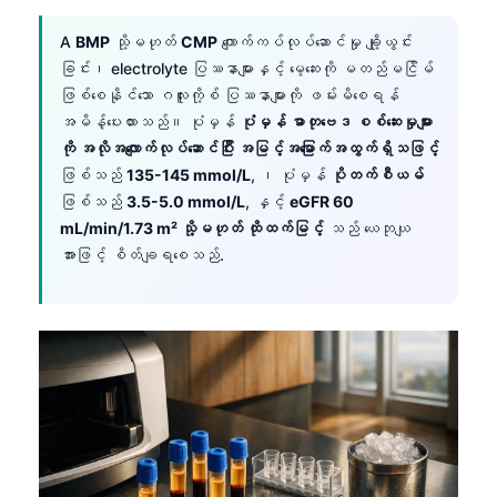
A
BMP
သို့မဟုတ်
CMP
ကျောက်ကပ်လုပ်ဆောင်မှု ချို့ယွင်း
ခြင်း၊ electrolyte ပြဿနာများနှင့် မေ့ဆေးကို မတည်မငြိမ်
ဖြစ်စေနိုင်သော ဂလူးကို့စ် ပြဿနာများကို ဖမ်းမိစေရန်
အမိန့်ပေးထားသည်။ ပုံမှန်
ပုံမှန် ဓာတုဗေဒ စစ်ဆေးမှုများ
ကို အလိုအလျောက်လုပ်ဆောင်ပြီး အမြင့်အမြောက်အထွက်ရှိသဖြင့်
ဖြစ်သည်
135-145 mmol/L
, ၊ ပုံမှန်
ပိုတက်စီယမ်
ဖြစ်သည်
3.5-5.0 mmol/L
, နှင့်
eGFR 60
mL/min/1.73 m² သို့မဟုတ် ထိုထက်မြင့်
သည် ယေဘုယျ
အားဖြင့် စိတ်ချရစေသည်.