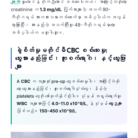
ချက်
မူဘောင်နဲ့ ကိုက်ညီအောင် စစ်ဆေးပါတယ်၊ ဘာကြောင့်လဲဆိုတော့
creatinine က
1.3 mg/dL
ကြွက်သားများတဲ့ အသက် 90-
ကီလိုဂရမ် အားကစားသမားတစ်ယောက်မှာ အဓိပ္ပါယ်က အလွန်
ကွာခြားပြီး၊ အားနည်းတဲ့ အသက်ကြီးသူ 48-ကီလိုဂရမ်မှာတော့
အဓိပ္ပါယ်က မတူပါဘူး။.
ခွဲစိတ်မှုမတိုင်မီ CBC စစ်ဆေးမှု:
သွေးအားနည်းခြင်း၊ ကူးစက်ရောဂါ၊ နှင့် သွေးပြား
များ
A
CBC
က အများဆုံး pre-op သွေးစစ်ဆေးမှုပါ၊ ဘာကြောင့်လဲဆို
တော့ သွေးအားနည်းခြင်း၊ ကူးစက်ရောဂါပုံစံတွေ၊ နိမ့်တဲ့
platelets တွေကို ဖော်ထုတ်နိုင်လို့ပါ။ ပုံမှန် အရွယ်ရောက်သူ
WBC
အများအားဖြင့်
4.0-11.0 x10^9/L
, နဲ့ ပုံမှန်
သွေးဥများ
ဖြစ်သည်။
150-450 x10^9/L
.