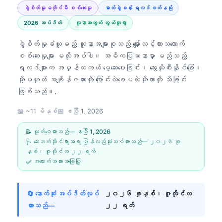
ခွဲစိတ်မှုမတိုင်မီ စစ်ဆေးမှု
ဓာတ်ခွဲခန်း ရလဒ်ဖတ်နည်း
2026 အပ်ဒိတ်
လူနာအတွက် လွယ်ကူစွာ
ခွဲစိတ်မှုခံယူမည့် လူနာအများစုသည် မျှော်လင့်ထားသလောက်
စစ်ဆေးမှုများ မလိုအပ်ပါ။ အဓိကပြဿနာမှာ မည်သည့်
ရလဒ်များက အမှန်တကယ် မေ့ဆေးပေးခြင်း၊ သွေးယိုစီးနိုင်ခြေ၊
သို့မဟုတ် အချိန်ဇယားကို ပြောင်းလဲစေမလဲဆိုတာကို သိခြင်း
ဖြစ်သည်။.
📖 ~11 မိနစ်
📅
ဧပြီ 1, 2026
📝 ထုတ်ဝေထားသည်—
ဧပြီ 1, 2026
🩺 ဆေးဘက်ဆိုင်ရာအရ ပြန်လည်သုံးသပ်ထားသည်—
၂၀၂၆ ခု
နှစ်၊ ဇူလိုင်လ ၂၂ ရက်
✅ အထောက်အထားအခြေပြု
🔄 နောက်ဆုံး အပ်ဒိတ်လုပ်
၂၀၂၆ ခုနှစ်၊ ဇူလိုင်လ
ထားသည်—
၂၂ ရက်