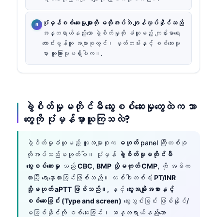
ပုံမှန်စစ်ဆေးမှုများကို မလိုအပ်ဘဲ ချန်လှပ်နိုင်သည်
အန္တရာယ်နည်းသော ခွဲစိတ်မှုကို ခံယူမည့် ကျန်းမာရေး
ကောင်းမွန်သူ အများစုတွင်၊ မှတ်တမ်းနှင့် စစ်ဆေးမှု
မှာ ထူးခြားမှုမရှိပါက။.
ခွဲစိတ်မှုမတိုင်မီ သွေးစစ်ဆေးမှုတွေထဲက ဘာ
တွေကို ပုံမှန်မှာယူကြသလဲ?
ခွဲစိတ်မှုခံယူမည့် လူအများစုက
မဟုတ်
panel ကြီးတစ်ခု
လိုအပ်သည်မဟုတ်ပါ။ ပုံမှန်
ခွဲစိတ်မှုမတိုင်မီ
သွေးစစ်ဆေးမှု
သည်
CBC
,
BMP သို့မဟုတ် CMP
, ကို အဓိက
ထားပြီး ရောနှောထားခြင်းဖြစ်သည်။ တစ်ခါတစ်ရံ
PT/INR
သို့မဟုတ် aPTT ဖြစ်သည်။
, နှင့်
သွေးအမျိုးအစားနှင့်
စစ်ဆေးခြင်း (Type and screen)
သွေးသွင်းခြင်း ဖြစ်နိုင်/
မဖြစ်နိုင်ကို စစ်ဆေးခြင်း၊ အန္တရာယ်နည်းသော