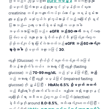
ဖြစ်သည်။ ကျွန်ုပ်တို့၏
eGFR လမ်းညွှန်
အသက်ကြီးသူများ
သို့မဟုတ် ကြွက်သားထုနည်းသူများတွင် ပုံမှန်လိုထင်ရသော
creatinine တစ်ခုက ကျောက်ကပ်လုပ်ဆောင်မှု အရန်စွမ်းအား
လျော့နည်းမှုကို မဖုံးကွယ်ဘဲ ဖုံးကွယ်ထားနိုင်သည့်အကြောင်းကို ရှင်း
ပြထားသည်—ဥရောပဓာတ်ခွဲခန်းအချို့က ယခုအခါ
အမှတ်အသားပြုလာကြသည်။
eGFR သည် 90 အောက်
အရင်ကတော့
ဖြစ်ပေမယ့် အများစုမှာ ခွဲစိတ်မတိုင်မီ ဆုံးဖြတ်ချက်တွေက
ပိုမိုတင်းကျပ်စွာ ပြောင်းလဲလာတတ်သည်
eGFR သည် 60 အောက်ကျ
သွားတဲ့အခါ
သို့မဟုတ် အထူးသဖြင့်
30
.
သွေးချို (Glucose) က ကိုယ်ပိုင်အချက်တစ်ချက်အဖြစ်
သီးသန့်ထားထိုက်ပါတယ်။ အစာရှောင်ပြီး သွေးချို (fasting
glucose) သည်
70-99 mg/dL
သည် ပုံမှန်ဖြစ်ပြီး,
သည်
သည် အစာရှောင်ပြီး သွေးချို မမှန်ခြင်း (impaired fasting
glucose) ကို ညွှန်ပြပြီး၊
HbA1c 6.5% သို့မဟုတ် အထက်
သည် ဆီးချိုရောဂါကို ထောက်ခံပါတယ်။ အချို့သော အရိုးအထူးကုနှင့်
သွေးကြောဆိုင်ရာ အစီအစဉ်တွေက လျှပ်တပြက် (elective)
ခွဲစိတ်မှုကို around
8.0-8.5%
, အထိ နောက်ကျစေတတ်ကြပြီး၊