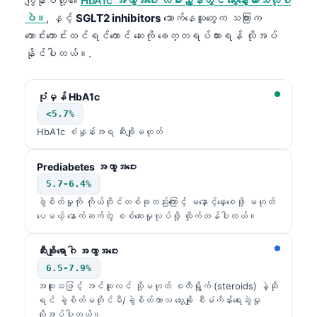
ကျွန်ုပ်တို့၏
HbA1c အကွာအဝေး လမ်းညွှန်တွင် ဆွေးနွေးထားသလိုပါ
ပဲ။
, နှင့်
SGLT2 inhibitors
သောက်နေသူတွေက သကြားက
ကောင်းကောင်းထင်ရင်တောင် ဆေးကို ခေတ္တရပ်ထားရန် လိုအပ်
နိုင်ပါတယ်။.
ပုံမှန် HbA1c
<5.7%
HbA1c စံနှုန်းအရ ဆီးချိုမဟုတ်
Prediabetes အကွာအဝေး
5.7-6.4%
ခွဲစိတ်မှုကို ကိုယ်တိုင်တစ်ခုတည်းကြောင့် မနှောင့်နှေးစေဖို့ မဟုတ်
ပေမယ့် နောက်ဆက်တွဲ စစ်ဆေးမှုလုပ်ဖို့ ထိုက်တန်ပါတယ်။
ဆီးချိုရောဂါ အကွာအဝေး
6.5-7.9%
အထူးသဖြင့် အင်ဆူလင် သို့မဟုတ် စတီရွိုက် (steroids) နဲ့ဆို
ရင် ခွဲစိတ်မတိုင်မီ/ခွဲစိတ်ကာလ သွေးချို စီမံကိန်းရေးဆွဲမှု
လိုအပ်ပါတယ်။