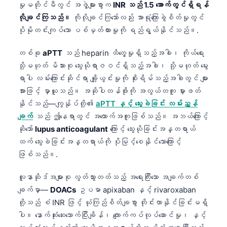
မှုမတိုင်မီတွင် အဖွဲ့များစွာက
INR သည် 1.5 အောက်တွင်ရှိရန်
Frysk
လိုချင်ကြသည်။
ကိုလိုချင်ကြသော်လည်း အာရုံကြောခွဲစိတ်မှုတွင်
Esperanto
ပိုမိုတင်းကျပ်သော ပစ်မှတ်ထားမှုကို ရည်ရွယ်နိုင်သည်။.
Беларуская мова
တစ်ခု
aPTT
သည် heparin ထိတွေ့မှုရှိသည့်အခါ၊ ကိုယ်ရေး
Татар теле
သို့မဟုတ် မိသားစု သွေးယိုရာဇဝင်ရှိသည့်အခါ၊ သို့မဟုတ် မွေး
Кыргызча
ရာပါ လမ်းကြောင်းဆိုင်ရာ ချို့ယွင်းမှုကို စိုးရိမ်သည့်အခါတွင် များ
အားဖြင့် မှာယူသည်။ အဆိုပါတန်ဖိုးကို အလွယ်တကူ မှားဖတ်
ئۇيغۇرچە
နိုင်သည်—ကျွန်ုပ်တို့၏
aPTT နှင့် သွေးခဲခြင်း လမ်းညွှန်
Cebuano
ချက်
သည် ဤနေရာတွင် အထောက်အကူဖြစ်သည်။ အဘယ်ကြောင့်
Basa Jawa
ဆိုသော်
lupus anticoagulant
ကြောင့် သွေးယိုခြင်းအန္တရာယ်
ထက် သွေးခဲခြင်းအန္တရာယ်ကို ပိုမြင့်စေနိုင်သောကြောင့်
ພາສາລາວ
ဖြစ်သည်။.
Монгол
လူနာဆိုဒ်အများစု လွတ်သွားတတ်သည့် အရေးကြီးသော အချက်တစ်
Afrikaans
ချက်မှာ—
DOACs
ဥပမာ apixaban နှင့် rivaroxaban
العربية المغربية
တို့သည် စံ INR ဖြင့် ယုံကြည်စိတ်ချစွာ တိုင်းတာနိုင်ခြင်းမရှိ
Occitan
ပါ။ နောက်ဆုံးဆေးသောက်ပြီးချိန်၊ ကျောက်ကပ်လုပ်ဆောင်မှု၊ နှင့်