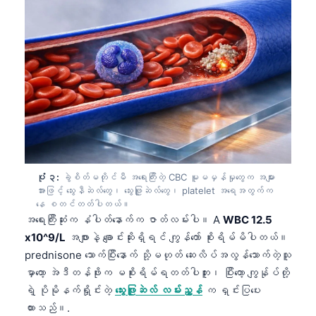
ပုံ ၃:
ခွဲစိတ်မတိုင်မီ အရေးကြီးတဲ့ CBC မူမမှန်မှုတွေက အများ
အားဖြင့် သွေးနီဆဲလ်တွေ၊ သွေးဖြူဆဲလ်တွေ၊ platelet အရေအတွက်က
နေ စတင်တတ်ပါတယ်။
အရေးကြီးဆုံးက နံပါတ်နောက်က ဇာတ်လမ်းပါ။ A
WBC 12.5
x10^9/L
အဖျားနဲ့ ချောင်းဆိုးရှိရင် ကျွန်တော် စိုးရိမ်မိပါတယ်။
prednisone သောက်ပြီးနောက် သို့မဟုတ် ဆေးလိပ်အလွန်သောက်တဲ့သူ
မှာတော့ အဲဒီတန်ဖိုးက မစိုးရိမ်ရတတ်ပါဘူး၊ ပြီးတော့ ကျွန်ုပ်တို့
ရဲ့ ပိုမိုနက်ရှိုင်းတဲ့
သွေးဖြူဆဲလ် လမ်းညွှန်
က ရှင်းပြပေး
ထားသည်။.