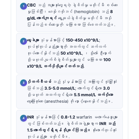
CBC
သည် အများဆုံးတွေ့ရတဲ့ ခွဲစိတ်မှုမတိုင်မီ စစ်ဆေး
မှုဖြစ်ပြီး၊ ဟေမိုဂလိုဘင် (hemoglobin) သည်
8
g/dL အောက်ကျရင်
ရွေးချယ်ခွဲစိတ်မှုမတိုင်မီ အပို
ပြန်လည်စစ်ဆေးမှုကို မကြာခဏ ဖြစ်စေတတ်သည်။.
သွေးခဲများ
ပုံမှန်အားဖြင့်
150-450 x10^9/L
;
လုပ်ထုံးလုပ်နည်းများစွာကို အထက်တွင် ဆက်လက်
လုပ်ဆောင်နိုင်သည်
50 x10^9/L
, ၊ သို့သော် ဦးနှောက်
သို့မဟုတ် မျက်စိခွဲစိတ်မှုများတွင် မကြာခဏ
100
x10^9/L ထက်ပိုလိုချင်တတ်သည်
.
ပိုတက်စီယမ်
သည် ပုံမှန်အားဖြင့် အကြားတွင် လုံခြုံဆုံး
ဖြစ်သည်
3.5-5.0 mmol/L
; အောက်တွင်ရှိသော
3.0
သို့မဟုတ် အထက်တွင်ရှိသော
5.5 mmol/L ထက်ပိုသော
သွေးကြောထုံဆေး (anesthesia) ကို နှောင့်နှေးစေနိုင်သည်။.
INR
ပုံမှန်အားဖြင့်
0.8-1.2
warfarin မသောက်နေသူများ
တွင် ဖြစ်တတ်သည်။ ခွဲစိတ်အဖွဲ့များစွာက
INR သည်
1.5 အောက်တွင်ရှိရန် လိုချင်ကြသည်။
ထိုးဖောက်လုပ်ထုံး
လုပ်နည်းများ မတိုင်မီ။.