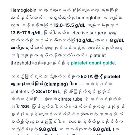
Hemoglobin က နှောင့်နှေးစေမယ့် ဆုံးဖြတ်ချက်တွေ အများကြီးကို
မောင်းနှင်ပါတယ်။ အရွယ်ရောက်သူ hemoglobin က အမျိုးသား
တွေမှာ ခန့်မှန်းအားဖြင့်
12.0-15.5 g/dL
အမျိုးသမီးများတွင်
13.5-17.5 g/dL
ဖြစ်ပါတယ်။ elective surgery မှာတော့
အောက်ဘက်ကို ထပ်မံစစ်ဆေးတတ်ပြီး
10 g/dL
, အောက်၊
8 g/dL
အောက်ကျရင်
အောက်မှာတော့ လုပ်ငန်းစဉ်က အရေးပေါ်မဟုတ်သရွေ့
အဖွဲ့အများစုက ရပ်တန့်ထားတတ်ပါတယ်။ platelet
threshold တွေကိုတော့ ကျွန်ုပ်တို့ရဲ့
platelet count guide
.
လစဉ်မြင်ရတဲ့ ထောင်ချောက်တစ်ခုက
EDTA ကြောင့် platelet
တွေ စုပုံကပ်ခြင်း (clumping) ပါ။
— ဓာတ်ခွဲခန်းက
platelets ကို
38 x10^9/L
, လို့ ဖော်ပြလိုက်ရင် လူတိုင်း
ထိတ်လန့်ကြပြီး၊ ထို့နောက် citrate tube နဲ့ ထပ်စစ်လိုက်တဲ့
အခါ
186
. ပြန်ထွက်လာပါတယ်။ နောက်တစ်ခုကတော့ နှလုံးခုန်
နှုန်းပုံမှန်နဲ့ လေ့ကျင့်ခန်းခံနိုင်ရည်ကောင်းတဲ့ နာတာရှည် သံ
ဓာတ်ချို့တဲ့ သွေးအားနည်းခြင်းပါ။ အသေးစား ခွဲစိတ်မှုမတိုင်မီက
တည်ငြိမ်နေတဲ့
9.8 g/dL
က အသစ်ကျလာတဲ့
9.8 g/dL
(အ