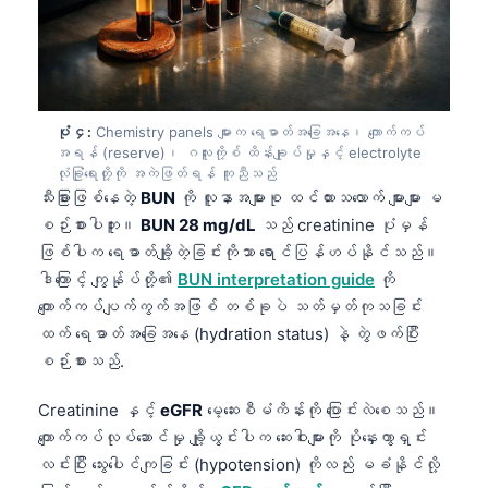
ပုံ ၄:
Chemistry panels များက ရေဓာတ်အခြေအနေ၊ ကျောက်ကပ်
အရန် (reserve)၊ ဂလူးကို့စ် ထိန်းချုပ်မှုနှင့် electrolyte
လုံခြုံရေးတို့ကို အကဲဖြတ်ရန် ကူညီသည်
သီးခြားဖြစ်နေတဲ့
BUN
ကို လူနာအများစု ထင်ထားသလောက် များများ မ
စဉ်းစားပါဘူး။
BUN 28 mg/dL
သည် creatinine ပုံမှန်
ဖြစ်ပါက ရေဓာတ်ချို့တဲ့ခြင်းကိုသာ ရောင်ပြန်ဟပ်နိုင်သည်။
ဒါကြောင့် ကျွန်ုပ်တို့၏
BUN interpretation guide
ကို
ကျောက်ကပ်ပျက်ကွက်အဖြစ် တစ်ခုပဲ သတ်မှတ်ကုသခြင်း
ထက် ရေဓာတ်အခြေအနေ (hydration status) နဲ့ တွဲဖက်ပြီး
စဉ်းစားသည်.
Creatinine နှင့်
eGFR
မေ့ဆေးစီမံကိန်းကို ပြောင်းလဲစေသည်။
ကျောက်ကပ်လုပ်ဆောင်မှု ချို့ယွင်းပါက ဆေးဝါးများကို ပိုနှေးကွာရှင်း
လင်းပြီး သွေးပေါင်ကျခြင်း (hypotension) ကိုလည်း မခံနိုင်လို့