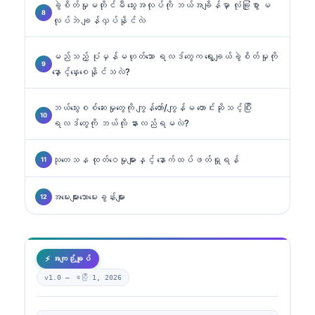
ခွဲစိတ်မှုမတိုင်မီ သွေးအလုပ်ကို ဘယ်အချိန်မှာ လုံခြုံစွာ မ
လုပ်ဘဲ ချန်လှပ်နိုင်လဲ
မည်သည့် ပုံမှန်မဟုတ်သော ရလဒ်တွေက ရွေးချယ်ခွဲစိတ်မှုကို
နှောင့်နှေးစေနိုင်သလဲ?
ဘယ်သွေးစစ်ဆေးမှုတွေကို ကျွန်တော်/ကျွန်မ တောင်းဆိုသင့်ပြီး
ရလဒ်တွေကို ဘယ်လို နားလည်ရမလဲ?
သုတေသန ထုတ်ဝေမှုများနှင့် နောက်ထပ်ဖတ်ရှုရန်
အမေးများသောမေးခွန်းများ
⚡ အကျဉ်းချုပ်
v1.0 —
ဧပြီ 1, 2026