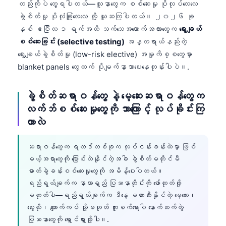
တည်းကိုပဲ တွေ့ရပါတယ်—လူနာတွေက စစ်ဆေးမှု ပိုလုပ်လေလေ
ခွဲစိတ်မှု ပိုလုံခြုံလေလေ လို့ ယူဆကြပါတယ်။ ၂၀၂၆ ခု
နှစ် ဧပြီလ ၁ ရက်အထိ သက်သေအထောက်အထားတွေက
ရွေးချယ်
စစ်ဆေးခြင်း (selective testing)
အန္တရာယ်နည်းတဲ့
ရွေးချယ်ခွဲစိတ်မှု (low-risk elective) အမှုကိစ္စတွေမှာ
blanket panels တွေထက် ပိုမျက်နှာသာပေးနေတုန်းပါပဲ။.
ခွဲစိတ်ဆရာဝန်တွေ နဲ့ မေ့ဆေးဆရာဝန်တွေက
လက်ဘ်စစ်ဆေးမှုတွေကို ဘာကြောင့် လုပ်ခိုင်းကြ
တာလဲ
ဆရာဝန်တွေက ရလဒ်တစ်ခုက လုပ်ငန်းခန်းထဲမှာ ဖြစ်
မယ့်အရာတွေကို ပြောင်းလဲနိုင်တဲ့အခါ ခွဲစိတ်မတိုင်မီ
ဓာတ်ခွဲခန်းစစ်ဆေးမှုတွေကို အမိန့်ပေးပါတယ်။
ရည်ရွယ်ချက်က နာတာရှည် ပြဿနာတိုင်းကို ဖော်ထုတ်ဖို့
မဟုတ်ပါ—ရည်ရွယ်ချက်က ဒီနေ့ မတားဆီးနိုင်တဲ့ မေ့ဆေး၊
သွေးယို၊ ကျောက်ကပ် သို့မဟုတ် ကူးစက်ရောဂါ နောက်ဆက်တွဲ
ပြဿနာတွေကို ရှောင်ရှားဖို့ပါ။.