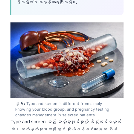
ရှိသည့်အခါ အလွန်အရေးကြီးသည်။.
తెలుగు
मराठी
اردو
বাংলা
Shqip
Magyar
Slovenščina
한국어
Polski
Lietuvių kalba
ပုံ ၆:
Type and screen is different from simply
Русский
knowing your blood group, and pregnancy testing
changes management in selected patients
ქართული
Type and screen သည် သင့်သွေးအုပ်စုကို သိရုံတင်မဟုတ်
Čeština
ဘဲ၊ သတ်မှတ်လူနာအချို့တွင် ကိုယ်ဝန်စစ်ဆေးမှုက စီမံ