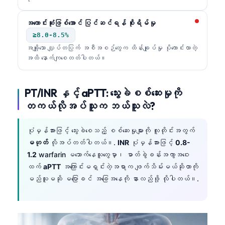
အကောင်းဆုံးဖြစ်အောင် ပြင်ဆင်ရန် စိုးရိမ်မှု
≥8.0-8.5%
အချို့သော လျှပ်တပြက် အစီအစဉ်တွေက ထိန်းချုပ်မှု ပိုကောင်းလာတဲ့
အထိ နောက်ကျစေတတ်ပါတယ်။
PT/INR နှင့် aPTT: သွေးခဲစစ်ဆေးမှုကို
တကယ်လိုအပ်သူက ဘယ်သူလဲ?
ပုံမှန်အားဖြင့် သွေးခဲစေသည့် စစ်ဆေးမှုများကို လူတိုင်းအတွက်
မဟုတ်
လိုအပ်တတ်ပါတယ်။.
INR
ပုံမှန်အားဖြင့်
0.8-
1.2
warfarin မသောက်နေသူတွေမှာ၊ ဓာတ်ခွဲခန်းအကွာအဝေး
ထက်
aPTT
အကြောင်းမရှင်းတဲ့အရာက ဖျက်သိမ်းမယ်ဆိုတာကို
မည်သူမဆို မပြောခင် အခြေအနေကို နားလည်ဖို့ လိုပါတယ်။.