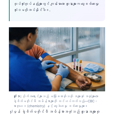
လုပ်ထုံးလုပ်နည်းများတွင် ကျန်းမာသော လူနာများက သွေးစစ်ဆေးမှု
လုံးဝမလိုအပ်နိုင်ပါ။.
ပုံ ၁:
ပိုက်အရောင်များသည် မကြာခဏဆိုသလို အများဆုံး အသုံးများသော
ခွဲစိတ်မတိုင်မီ အမိန့်စာများကို ထင်ဟပ်တတ်သည်—CBC၊
ဓာတုဗေဒ (chemistry) နှင့် သွေးခဲစေမှု စစ်ဆေးမှုများ။
ပုံမှန် ခွဲစိတ်မတိုင်မီ အမိန့်စာအစုံသည် လူနာအများစု