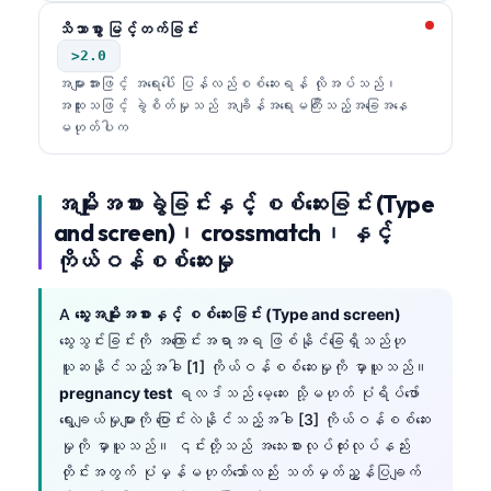
Català
သိသာစွာ မြင့်တက်ခြင်း
O‘zbekcha
>2.0
အများအားဖြင့် အရေးပေါ် ပြန်လည်စစ်ဆေးရန် လိုအပ်သည်၊
Українська
အထူးသဖြင့် ခွဲစိတ်မှုသည် အချိန်အရေးမကြီးသည့်အခြေအနေ
አማርኛ
မဟုတ်ပါက
Kiswahili
ភាសាខ្មែរ
အမျိုးအစားခွဲခြင်းနှင့် စစ်ဆေးခြင်း (Type
and screen)၊ crossmatch၊ နှင့်
ไทย
ကိုယ်ဝန်စစ်ဆေးမှု
Tagalog
Tiếng Việt
A
သွေးအမျိုးအစားနှင့် စစ်ဆေးခြင်း (Type and screen)
သွေးသွင်းခြင်းကို အကြောင်းအရာအရ ဖြစ်နိုင်ခြေရှိသည်ဟု
Bahasa Melayu
ယူဆနိုင်သည့်အခါ [1] ကိုယ်ဝန်စစ်ဆေးမှုကို မှာယူသည်။
മലയാളം
pregnancy test
ရလဒ်သည် မေ့ဆေး သို့မဟုတ် ပုံရိပ်ဖော်
ಕನ್ನಡ
ရွေးချယ်မှုများကို ပြောင်းလဲနိုင်သည့်အခါ [3] ကိုယ်ဝန်စစ်ဆေး
မှုကို မှာယူသည်။ ၎င်းတို့သည် အသေးစားလုပ်ထုံးလုပ်နည်း
ગુજરાતી
တိုင်းအတွက် ပုံမှန်မဟုတ်သော်လည်း သတ်မှတ်ညွှန်ပြချက်
தமிழ்