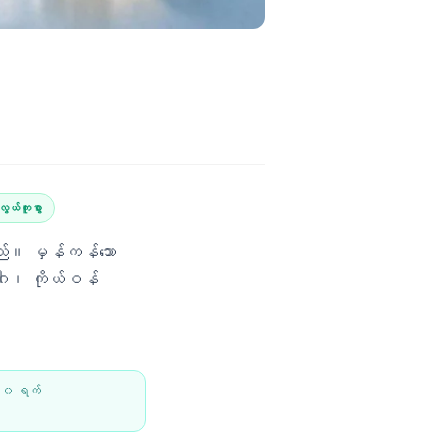
ွယ်ကူစွာ
ည်။ မှန်ကန်သော
ဂါ၊ ကိုယ်ဝန်
၂၀ ရက်