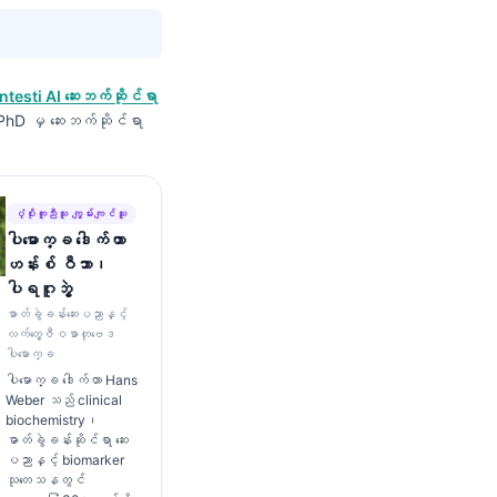
ntesti AI ဆေးဘက်ဆိုင်ရာ
, PhD မှ ဆေးဘက်ဆိုင်ရာ
ပံ့ပိုးကူညီသူ ကျွမ်းကျင်သူ
ပါမောက္ခ ဒေါက်တာ
ဟန်းစ် ဝီဘာ၊
ပါရဂူဘွဲ့
ဓာတ်ခွဲခန်းဆေးပညာနှင့်
လက်တွေ့ဇီဝဓာတုဗေဒ
ပါမောက္ခ
ပါမောက္ခ ဒေါက်တာ Hans
Weber သည် clinical
biochemistry၊
ဓာတ်ခွဲခန်းဆိုင်ရာ ဆေး
ပညာနှင့် biomarker
သုတေသနတွင်