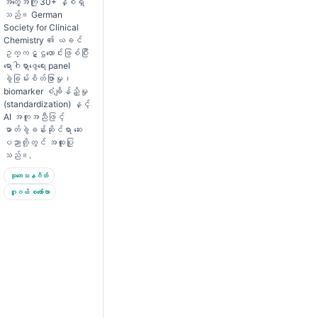
အတွေ့အကြုံ 30+ နှစ်ရှိ
သည်။ German
Society for Clinical
Chemistry ၏ ယခင်
ဥက္ကဋ္ဌဟောင်းဖြစ်ပြီး
ရောဂါရှာဖွေရေး panel
ခွဲခြမ်းစိတ်ဖြာမှု၊
biomarker စံချိန်ညှိမှု
(standardization) နှင့်
AI အကူအညီဖြင့်
ဓာတ်ခွဲခန်းဆိုင်ရာ ဆေး
ပညာတို့တွင် အထူးပြု
သည်။.
သုတေသနဂိတ်
ဂူဂယ် စကော်လာ