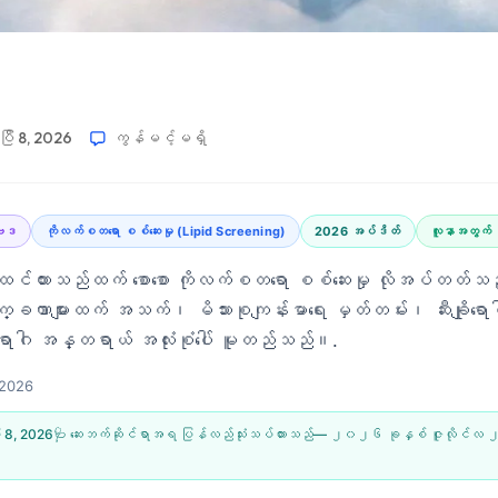
ြီ 8, 2026
ကွန်မင့်မရှိ
ါဗေဒ
ကိုလက်စတရော စစ်ဆေးမှု (Lipid Screening)
2026 အပ်ဒိတ်
လူနာအတွက် လ
ထင်ထားသည်ထက် စောစော ကိုလက်စတရော စစ်ဆေးမှု လိုအပ်တတ်သ
ခဏာများထက် အသက်၊ မိသားစုကျန်းမာရေး မှတ်တမ်း၊ ဆီးချိုရော
ံးရောဂါ အန္တရာယ် အလုံးစုံပေါ် မူတည်သည်။.
 2026
ီ 8, 2026
🩺 ဆေးဘက်ဆိုင်ရာအရ ပြန်လည်သုံးသပ်ထားသည်—
၂၀၂၆ ခုနှစ် ဇူလိုင်လ 