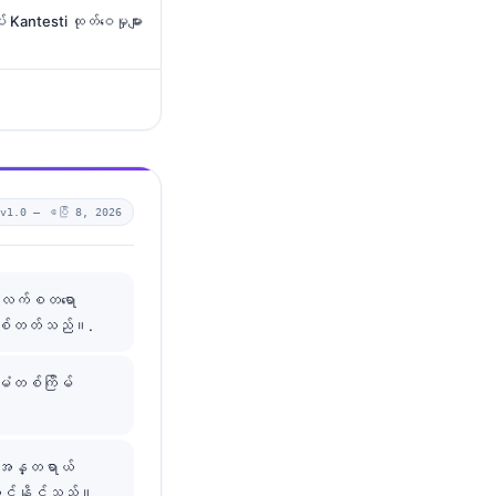
် Kantesti ထုတ်ဝေမှုများ
v1.0 —
ဧပြီ 8, 2026
ိုလက်စတရော
န်စစ်တတ်သည်။.
မံတစ်ကြိမ်
မှ အန္တရာယ်
ောင်နိုင်သည်။.