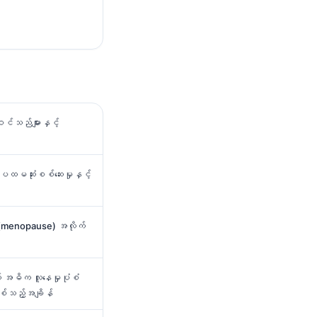
င်သည်များနှင့်
 ပထမဆုံးစစ်ဆေးမှုနှင့်
န် (menopause) အလိုက်
် အဓိက လူနေမှုပုံစံ
်စစ်သည့်အချိန်