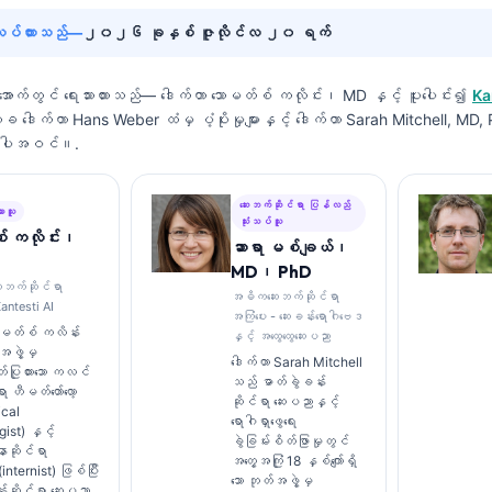
်လုပ်ထားသည်—
၂၀၂၆ ခုနှစ် ဇူလိုင်လ ၂၀ ရက်
းအောက်တွင် ရေးသားထားသည်—
ဒေါက်တာ သောမတ်စ် ကလိုင်း၊ MD
နှင့် ပူးပေါင်း၍
Ka
က္ခ ဒေါက်တာ Hans Weber ထံမှ ပံ့ပိုးမှုများနှင့် ဒေါက်တာ Sarah Mitchell, MD
 အပါအဝင်။.
ဆေးဘက်ဆိုင်ရာ ပြန်လည်
ားသူ
သုံးသပ်သူ
် ကလိုင်း၊
ဆာရာ မစ်ချယ်၊
MD၊ PhD
ေးဘက်ဆိုင်ရာ
အဓိကဆေးဘက်ဆိုင်ရာ
antesti AI
အကြံပေး - ဆေးခန်းရောဂါဗေဒ
ောမတ်စ် ကလိန်း
နှင့် အထွေထွေဆေးပညာ
ဖွဲ့မှ
ဒေါက်တာ Sarah Mitchell
ပြုထားသော ကလင်
သည် ဓာတ်ခွဲခန်း
 ဟီမတ်တော်လော့
ဆိုင်ရာ ဆေးပညာနှင့်
ical
ရောဂါရှာဖွေရေး
ist) နှင့်
ခွဲခြမ်းစိတ်ဖြာမှုတွင်
ာဆိုင်ရာ
အတွေ့အကြုံ 18 နှစ်ကျော်ရှိ
ternist) ဖြစ်ပြီး
သော ဘုတ်အဖွဲ့မှ
်းဆိုင်ရာ ဆေးပညာ