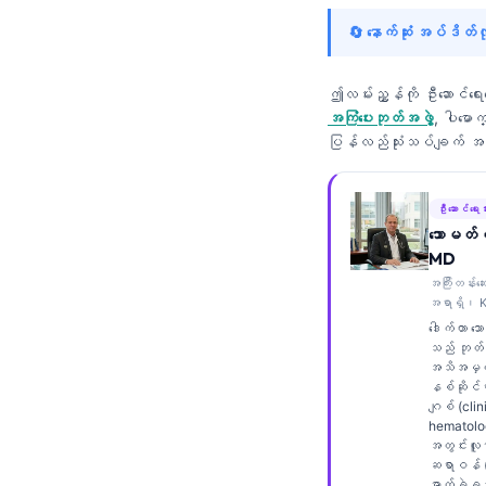
Frysk
🔄 နောက်ဆုံး အပ်ဒိတ
Esperanto
Беларуская мова
ဤလမ်းညွှန်ကို ဦးဆောင်ရေ
အကြံပေးဘုတ်အဖွဲ့
, ပါမော
Татар теле
ပြန်လည်သုံးသပ်ချက်
Кыргызча
ئۇيغۇرچە
ဦးဆောင်ရေးသ
သောမတ်စ
Cebuano
MD
Basa Jawa
အကြီးတန်းဆ
အရာရှိ၊ K
ພາສາລາວ
ဒေါက်တာ သ
Монгол
သည် ဘုတ်အ
အသိအမှတ်
Afrikaans
နစ်ဆိုင်ရာ
ဂျစ် (clin
العربية المغربية
hematolog
အတွင်းလူန
Occitan
ဆရာဝန် (in
ဓာတ်ခွဲခန