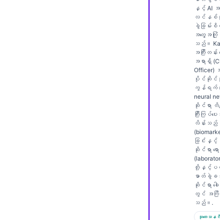
Gàidhlig
နှင့် AI 
Euskara
လင်နစ်ဆိ
ခွဲခြမ်းစိ
Македонски јазик
အတွေ့အကြုံ
သည်။ Kan
Latviešu valoda
အကြီးတန်း
အရာရှိ (C
Galego
Officer)
ပိုင်ဆိုင်မ
অসমীয়া
ကွန်ရက် (
neural n
සිංහල
ဆိုင်ရာ တိက
سنڌي
ကြီးကြပ်ပ
လိန်းသည်
پښتو
(biomarke
ခြင်းနှင့်
ဆိုင်ရာ ရော
(laborato
Slovenčina
တို့နှင့
ဓာတ်ခွဲခန
Hrvatski
ဆိုင်ရာ ခေါ
တွင် အကြိ
Suomi
သည်။.
Қазақ тілі
သုတေသနဂိ