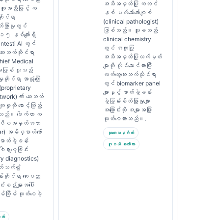
အသိအမှတ်ပြု ကလင်
အကူအညီဖြင့် က
နစ် ပက်သော်လော်ဂျစ်
ုင်ရာ
(clinical pathologist)
တ်ဖြာမှုတွင်
ဖြစ်သည်။ သူမသည်
 ၁၅ နှစ်ကျော်ရှိ
clinical chemistry
testi AI တွင်
တွင် အထူးပြု
 ဆေးဘက်ဆိုင်ရာ
အသိအမှတ်ပြုလက်မှတ်
hief Medical
များကို ကိုင်ဆောင်ထားပြီး
 အဖြစ် သူသည်
လက်တွေ့ဆေးဘက်ဆိုင်ရာ
ှုဆိုင်ရာ အာရုံကြော
တွင် biomarker panel
proprietary
များနှင့် ဓာတ်ခွဲခန်း
etwork) ၏ ဆေးဘက်
ခွဲခြမ်းစိတ်ဖြာမှုများ
ျမှုကို စောင့်ကြည့်
အကြောင်းကို အများအပြား
ေးသည်။ ဒေါက်တာ က
ထုတ်ဝေထားသည်။.
 ဇီဝအမှတ်အသား
r) အဓိပ္ပာယ်ဖော်
သုတေသနဂိတ်
 ဓာတ်ခွဲခန်း
ဂူဂယ် စကော်လာ
ဂါရှာဖွေခြင်း
ry diagnostics)
်ပတ်သက်၍
်းဆိုင်ရာ ဆေးပညာ
င်းစဉ်များအပေါ်
မ်ကြိမ် ထုတ်ဝေခဲ့
တ်