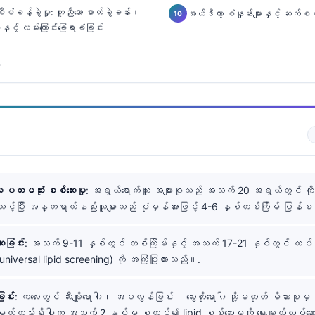
စီမံခန့်ခွဲမှု: တူညီသော ဓာတ်ခွဲခန်း၊
အယ်ဒီတာ့ စံနှုန်းများနှင့် ဆက်စပ
နှင့် လမ်းကြောင်းခြေရာခံခြင်း
း
ူ ပထမဆုံး စစ်ဆေးမှု
: အရွယ်ရောက်သူ အများစုသည် အသက် 20 အရွယ်တွင် က
ိသင့်ပြီး အန္တရာယ်နည်းသူများသည် ပုံမှန်အားဖြင့် 4-6 နှစ်တစ်ကြိမ် ပြ
ေးခြင်း
: အသက် 9-11 နှစ်တွင် တစ်ကြိမ်နှင့် အသက် 17-21 နှစ်တွင် ထပ်
(universal lipid screening) ကို အကြံပြုထားသည်။.
ြင်း
: ကလေးတွင် ဆီးချိုရောဂါ၊ အဝလွန်ခြင်း၊ သွေးတိုးရောဂါ သို့မဟုတ် မိသားစု
မှတ်တမ်းရှိပါက အသက် 2 နှစ်မှ စတင်၍ lipid စစ်ဆေးမှုကို ရွေးချယ်လုပ်ဆ