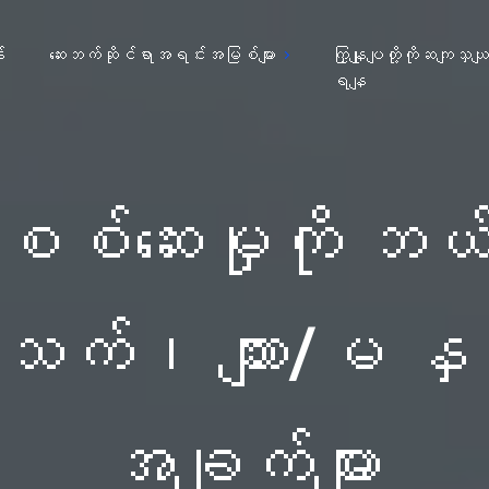
း
ဆေးဘက်ဆိုင်ရာအရင်းအမြစ်များ
ကြှနျုပျတို့ကိုဆကျသှယ
ရနျ
စ်ဆေးမှုကို ဘယ်
်၊ ကျား/မ နှ
အချက်များ