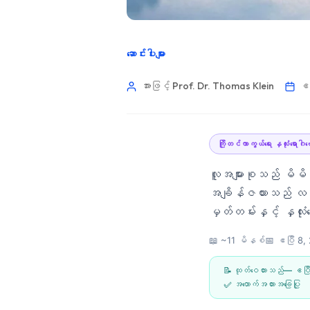
ဆောင်းပါးများ
အားဖြင့် Prof. Dr. Thomas Klein
ဧပ
ကြိုတင်ကာကွယ်ရေး နှလုံးရောဂ
လူအများစုသည် မိမိ
အချိန်ဇယားသည် လက္
မှတ်တမ်းနှင့် နှလု
📖 ~11 မိနစ်
📅
ဧပြီ 8,
📝 ထုတ်ဝေထားသည်—
ဧပြ
Norsk bokmål
✅ အထောက်အထားအခြေပြု
Ślōnskŏ gŏdka