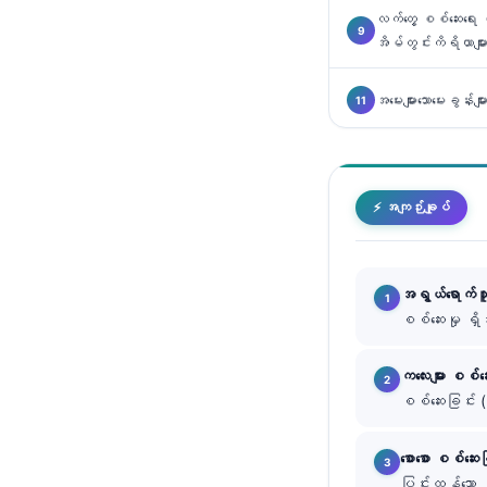
လက်တွေ့ စစ်ဆေးရေး 
తెలుగు
အိမ်တွင်းကိရိယာများ
मराठी
အမေးများသောမေးခွန်းမျာ
اردو
বাংলা
Shqip
⚡ အကျဉ်းချုပ်
Magyar
Slovenščina
한국어
အရွယ်ရောက်သ
Polski
စစ်ဆေးမှု ရှ
Lietuvių kalba
ကလေးများ စစ်ဆ
Русский
စစ်ဆေးခြင်း 
ქართული
စောစော စစ်ဆေးခ
Čeština
ပြင်းထန်သော 