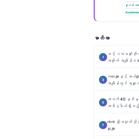
Català
ဂူဂယ် စကော
Academia
O‘zbekcha
Українська
አማርኛ
မာတိကာ
Kiswahili
သင့် ပထမဆုံး ကိ
ភាសាខ្មែរ
အလိုက် အချိန်ဇယာ
ไทย
Tagalog
ကလေးများနှင့် ဆယ်က
အချိန်တွင် ရယူ
Tiếng Việt
Bahasa Melayu
အသက် 40 နှစ်နှင
အဓိပ္ပါယ်ရှိသည့
മലയാളം
ಕನ್ನಡ
စောစော သို့မဟုတ် ပ
ગુજરાતી
သူများ
தமிழ்