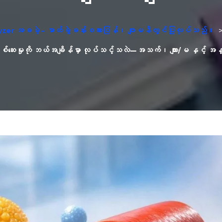
yzer အခမဲ့ - ဓာတ်ခွဲခန်းစကားပြန်၊ ဂျာမနီတွင်ပြုလုပ်သည်။
်ဆေးမှုကို ဘယ်အချိန်မှာ လုပ်သင့်သလဲ—အသက်၊ ကျား/မ နှင့် အန