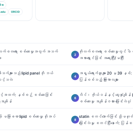
်လာ
.edu
ORCID
ုလက်စတရော စစ်ဆေးမှုအတွက် အသက်
ကိုလက်စတရော စစ်ဆေးမှုတွင် ပါဝ
း
အစာရှောင်ခြင်း အရေးကြီး/မကြီး
ျော်သက်များသည် lipid panel ကို ဘယ်
အရွယ်ရောက်သူများ 20 မှ 39 နှစ်:
သင့်သလဲ
ပြန်စစ်သည့် ကြားကာလများ
့်အထက်: နှစ်စဉ် စစ်ဆေးခြင်း
လိင်၊ ကိုယ်ဝန်နှင့် သွေးဆုံးချိ
်အချိန်
စစ်ဆေးမှု အချိန်ဇယား ပြောင်းလဲပုံ
ိုမို မကြာခဏ lipid စစ်ဆေးမှု လိုအပ်
statin စတင်သောက်ခြင်း သို့မဟုတ
ပြောင်းလဲမှု စတင်ပြီးနောက်: ပြန