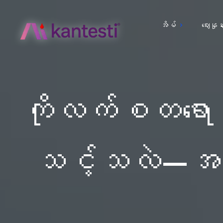
အိမ်
ဈေးနှုန်
ကိုလက်စတရော စ
သင့်သလဲ—အသက