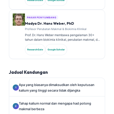
ResearchGate
Google Scholar
dalam kimia klinikal dan telah menerbitkan secara
meluas tentang panel biomarker dan analisis makmal
dalam amalan klinikal.
PAKAR PENYUMBANG
Madya Dr. Hans Weber, PhD
Profesor Perubatan Makmal & Biokimia Klinikal
Prof. Dr. Hans Weber membawa pengalaman 30+
tahun dalam biokimia klinikal, perubatan makmal, dan
penyelidikan biomarker. Bekas Presiden Persatuan
Kimia Klinikal Jerman, beliau pakar dalam analisis
ResearchGate
Google Scholar
panel diagnostik, penyeragaman biomarker, dan
perubatan makmal berbantukan AI.
Jadual Kandungan
Apa yang biasanya dimaksudkan oleh keputusan
kalium yang tinggi secara tidak dijangka
Tahap kalium normal dan mengapa had potong
makmal berbeza