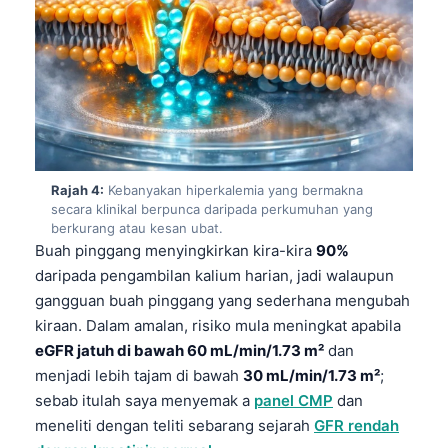
Rajah 4:
Kebanyakan hiperkalemia yang bermakna
secara klinikal berpunca daripada perkumuhan yang
berkurang atau kesan ubat.
Buah pinggang menyingkirkan kira-kira
90%
daripada pengambilan kalium harian, jadi walaupun
gangguan buah pinggang yang sederhana mengubah
kiraan. Dalam amalan, risiko mula meningkat apabila
eGFR jatuh di bawah 60 mL/min/1.73 m²
dan
menjadi lebih tajam di bawah
30 mL/min/1.73 m²
;
sebab itulah saya menyemak a
panel CMP
dan
meneliti dengan teliti sebarang sejarah
GFR rendah