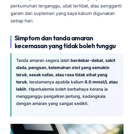
Català
perkumuhan terganggu, ubat terlibat, atau pengganti
garam dan suplemen yang kaya kalium digunakan
O‘zbekcha
setiap hari.
Українська
አማርኛ
Simptom dan tanda amaran
Kiswahili
kecemasan yang tidak boleh tunggu
ភាសាខ្មែរ
Tanda amaran segera ialah
berdebar-debar, sakit
ဗမာစာ
dada, pengsan, kelemahan otot yang semakin
ไทย
teruk, sesak nafas, atau rasa tidak sihat yang
teruk
, terutamanya apabila kalium
6.0 mmol/L atau
Tagalog
lebih
. Hiperkalemia boleh berbahaya kerana ia
Tiếng Việt
mengganggu pengaliran jantung, kadangkala
മലയാളം
dengan amaran yang sangat sedikit.
ಕನ್ನಡ
ગુજરાતી
தமிழ்