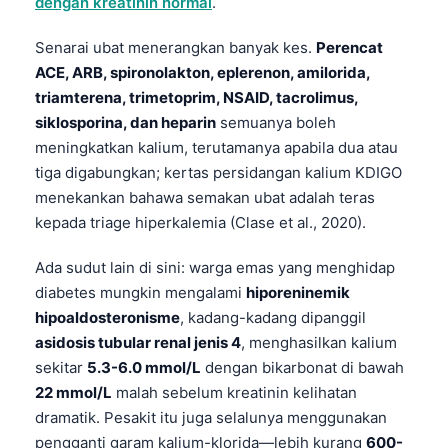
dengan kreatinin normal
.
Senarai ubat menerangkan banyak kes.
Perencat
ACE, ARB, spironolakton, eplerenon, amilorida,
triamterena, trimetoprim, NSAID, tacrolimus,
siklosporina, dan heparin
semuanya boleh
meningkatkan kalium, terutamanya apabila dua atau
tiga digabungkan; kertas persidangan kalium KDIGO
menekankan bahawa semakan ubat adalah teras
kepada triage hiperkalemia (Clase et al., 2020).
Ada sudut lain di sini: warga emas yang menghidap
diabetes mungkin mengalami
hiporeninemik
hipoaldosteronisme
, kadang-kadang dipanggil
asidosis tubular renal jenis 4
, menghasilkan kalium
sekitar
5.3-6.0 mmol/L
dengan bikarbonat di bawah
22 mmol/L
malah sebelum kreatinin kelihatan
dramatik. Pesakit itu juga selalunya menggunakan
pengganti garam kalium-klorida—lebih kurang
600-