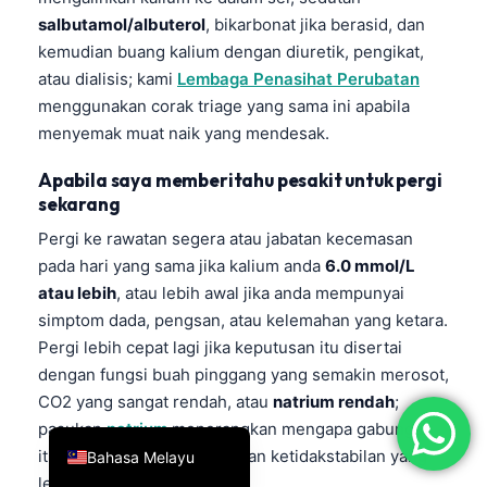
salbutamol/albuterol
, bikarbonat jika berasid, dan
简体中文
kemudian buang kalium dengan diuretik, pengikat,
Română
atau dialisis; kami
Lembaga Penasihat Perubatan
Türkçe
menggunakan corak triage yang sama ini apabila
menyemak muat naik yang mendesak.
Ελληνικά
Português
Apabila saya memberitahu pesakit untuk pergi
sekarang
Español
Pergi ke rawatan segera atau jabatan kecemasan
Italiano
pada hari yang sama jika kalium anda
6.0 mmol/L
עִבְרִית
atau lebih
, atau lebih awal jika anda mempunyai
Français
simptom dada, pengsan, atau kelemahan yang ketara.
Pergi lebih cepat lagi jika keputusan itu disertai
العربية
dengan fungsi buah pinggang yang semakin merosot,
Deutsch
CO2 yang sangat rendah, atau
natrium rendah
;
English
pasukan
natrium
menerangkan mengapa gabungan
itu membuat saya memikirkan ketidakstabilan yang
Bahasa Melayu
lebih luas.