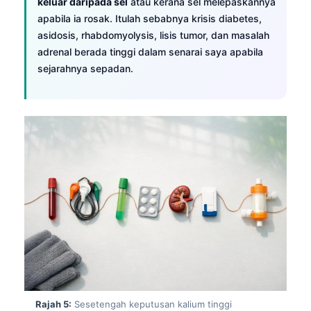
keluar daripada sel
atau kerana sel melepaskannya
apabila ia rosak. Itulah sebabnya krisis diabetes,
asidosis, rhabdomyolysis, lisis tumor, dan masalah
adrenal berada tinggi dalam senarai saya apabila
sejarahnya sepadan.
Norsk bokmål
Ślōnskŏ gŏdka
Rajah 5:
Sesetengah keputusan kalium tinggi