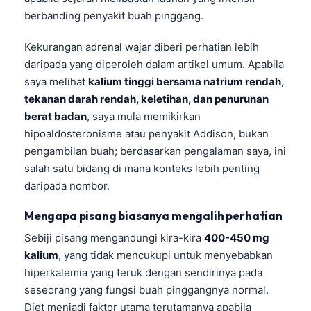
Gàidhlig
berbanding penyakit buah pinggang.
Euskara
Kekurangan adrenal wajar diberi perhatian lebih
Македонски јазик
daripada yang diperoleh dalam artikel umum. Apabila
Latviešu valoda
saya melihat
kalium tinggi bersama natrium rendah,
Galego
tekanan darah rendah, keletihan, dan penurunan
অসমীয়া
berat badan
, saya mula memikirkan
hipoaldosteronisme atau penyakit Addison, bukan
සිංහල
pengambilan buah; berdasarkan pengalaman saya, ini
سنڌي
salah satu bidang di mana konteks lebih penting
پښتو
daripada nombor.
Mengapa pisang biasanya mengalih perhatian
Slovenčina
Sebiji pisang mengandungi kira-kira
400-450 mg
Hrvatski
kalium
, yang tidak mencukupi untuk menyebabkan
hiperkalemia yang teruk dengan sendirinya pada
Suomi
seseorang yang fungsi buah pinggangnya normal.
Қазақ тілі
Diet menjadi faktor utama terutamanya apabila