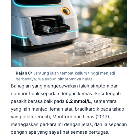
తెలుగు
मराठी
اردو
বাংলা
Shqip
Magyar
Slovenščina
Rajah 6:
Jantung ialah tempat kalium tinggi menjadi
berbahaya, walaupun simptomnya halus.
한국어
Bahagian yang mengecewakan ialah simptom dan
Polski
nombor tidak sepadan dengan kemas. Sesetengah
Lietuvių kalba
pesakit berasa baik pada
6.2 mmol/L
, sementara
yang lain menjadi lemah atau bradikardik pada tahap
Русский
yang lebih rendah; Montford dan Linas (2017)
ქართული
menegaskan perkara ini dengan jelas, dan ia sepadan
Čeština
dengan apa yang saya lihat semasa bertugas.