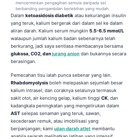
mencerminkan pengagihan semula daripada sel
Frysk
berbanding pengambilan berlebihan yang mudah.
Dalam
ketoasidosis diabetik
atau kekurangan insulin
Esperanto
yang teruk, kalium bergerak dari dalam sel ke dalam
Беларуская мова
aliran darah. Kalium serum mungkin
5.5-6.5 mmol/L
Татар теле
walaupun jumlah kalium badan sebenarnya telah
berkurang, jadi saya sentiasa membacanya bersama
Кыргызча
glukosa, CO2, dan
jurang anion
dan bukannya secara
ئۇيغۇرچە
berasingan.
Cebuano
Pemecahan tisu ialah punca sebenar yang lain.
Basa Jawa
Rhabdomyolysis
boleh melepaskan sejumlah besar
ພາສາລາວ
kalium intrasel, dan coraknya selalunya termasuk
Монгол
sakit otot, air kencing gelap, kalium tinggi
CK
, dan
kadangkala peningkatan yang mengelirukan dalam
Afrikaans
AST
selepas senaman yang teruk, sawan,
العربية المغربية
kecederaan remuk, atau imobilisasi yang
Occitan
berpanjangan; kami
ujian darah atlet
membantu
apabila sejarah melibatkan latihan yang intensif