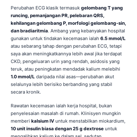
日本語
Perubahan ECG klasik termasuk
gelombang T yang
Eesti
runcing, pemanjangan PR, pelebaran QRS,
kehilangan gelombang P, morfologi gelombang-sin,
Azərbaycan dili
dan bradiaritmia
. Ambang yang kebanyakan hospital
Bosanski
gunakan untuk tindakan kecemasan ialah
6.5 mmol/L
Svenska
atau sebarang tahap dengan perubahan ECG, tetapi
saya akan meningkatkannya lebih awal jika terdapat
Српски језик
CKD, pengeluaran urin yang rendah, asidosis yang
Íslenska
teruk, atau peningkatan mendadak kalium melebihi
Հայերեն
1.0 mmol/L
daripada nilai asas—perubahan akut
Bahasa Indonesia
selalunya lebih berisiko berbanding yang stabil
secara kronik.
हिन्दी
Nederlands
Rawatan kecemasan ialah kerja hospital, bukan
penyelesaian masalah di rumah. Klinisyen mungkin
Dansk
memberi
kalsium IV
untuk menstabilkan miokardium,
Български
10 unit insulin biasa dengan 25 g dextrose
untuk
فارسی
mengalihkan kalium ke dalam sel, sedutan