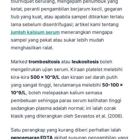
tourniquet berulang, mengepam penumbuk yang
ketat, peranti pengambilan berjarum kecil, gegaran
tiub yang kuat, atau apabila sampel dibiarkan terlalu
lama sebelum disentrifugasi; artikel kami tentang
jumlah kalsium serum
menerangkan mengapa
sampel yang pekat atau sukar lebih mudah
menghasilkan ralat.
Marked
trombositosis
atau
leukositosis
boleh
mengelirukan ujian serum. Kiraan platelet melebihi
kira-kira
500 x 10^9/L
dan kiraan sel darah putih
yang sangat tinggi, terutamanya melebihi
50-100 x
10^9/L
, boleh melepaskan kalium semasa
pembekuan sehingga paras serum kelihatan tinggi
sedangkan plasma adalah normal; ini ialah corak
klasik yang diterangkan oleh Sevastos et al. (2006).
Satu perangkap yang kurang diberi perhatian ialah
pencemaran EDTA
akibat susunan pengambilan yang