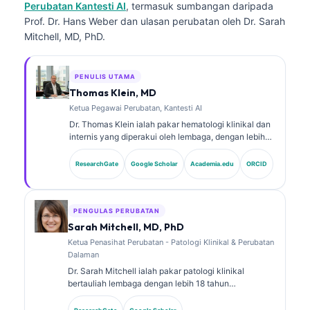
Perubatan Kantesti AI
, termasuk sumbangan daripada
Prof. Dr. Hans Weber dan ulasan perubatan oleh Dr. Sarah
Mitchell, MD, PhD.
PENULIS UTAMA
Thomas Klein, MD
Ketua Pegawai Perubatan, Kantesti AI
Dr. Thomas Klein ialah pakar hematologi klinikal dan
internis yang diperakui oleh lembaga, dengan lebih
15 tahun pengalaman dalam perubatan makmal dan
analisis klinikal berbantukan AI. Sebagai Ketua
ResearchGate
Google Scholar
Academia.edu
ORCID
Pegawai Perubatan di Kantesti AI, beliau
menyediakan penyeliaan klinikal terhadap ketepatan
perubatan rangkaian saraf proprietari tersebut. Dr.
Klein telah menerbitkan secara meluas mengenai
PENGULAS PERUBATAN
tafsiran biomarker dan diagnostik makmal dalam
Sarah Mitchell, MD, PhD
topik perubatan makmal.
Ketua Penasihat Perubatan - Patologi Klinikal & Perubatan
Dalaman
Dr. Sarah Mitchell ialah pakar patologi klinikal
bertauliah lembaga dengan lebih 18 tahun
pengalaman dalam perubatan makmal dan analisis
diagnostik. Beliau memiliki pensijilan kepakaran