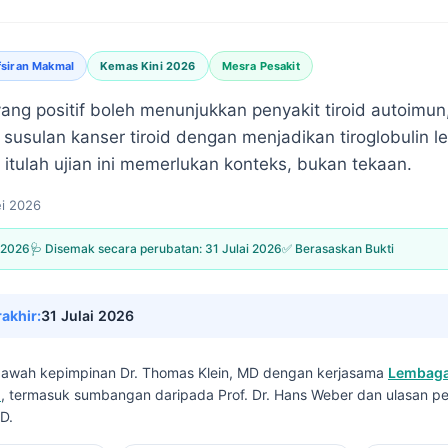
fsiran Makmal
Kemas Kini 2026
Mesra Pesakit
ng positif boleh menunjukkan penyakit tiroid autoimun, 
susulan kanser tiroid dengan menjadikan tiroglobulin l
 itulah ujian ini memerlukan konteks, bukan tekaan.
i 2026
 2026
🩺 Disemak secara perubatan:
31 Julai 2026
✅ Berasaskan Bukti
rakhir:
31 Julai 2026
i bawah kepimpinan
Dr. Thomas Klein, MD
dengan kerjasama
Lembaga
I
, termasuk sumbangan daripada Prof. Dr. Hans Weber dan ulasan pe
D.