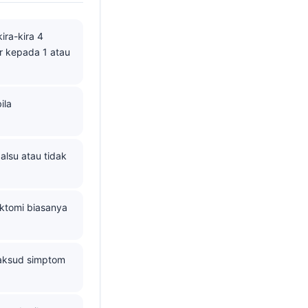
ra-kira 4
r kepada 1 atau
ila
alsu atau tidak
ktomi biasanya
aksud simptom