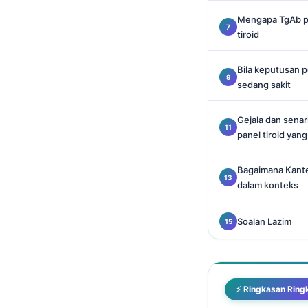
Català
Mengapa TgAb pe
O‘zbekcha
tiroid
Українська
Bila keputusan p
አማርኛ
sedang sakit
Kiswahili
Gejala dan sena
ភាសាខ្មែរ
panel tiroid yang
ဗမာစာ
ไทย
Bagaimana Kantes
dalam konteks
Tagalog
Tiếng Việt
Soalan Lazim
മലയാളം
ಕನ್ನಡ
ગુજરાતી
⚡ Ringkasan Ring
தமிழ்