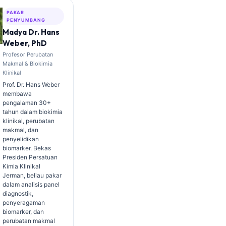
PAKAR
PENYUMBANG
Madya Dr. Hans
Weber, PhD
Profesor Perubatan
Makmal & Biokimia
Klinikal
Prof. Dr. Hans Weber
membawa
pengalaman 30+
tahun dalam biokimia
klinikal, perubatan
makmal, dan
penyelidikan
biomarker. Bekas
Presiden Persatuan
Kimia Klinikal
Jerman, beliau pakar
dalam analisis panel
diagnostik,
penyeragaman
biomarker, dan
perubatan makmal