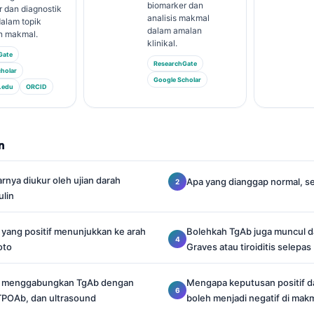
biomarker dan
 dan diagnostik
analisis makmal
alam topik
dalam amalan
n makmal.
klinikal.
Gate
ResearchGate
holar
Google Scholar
.edu
ORCID
n
nya diukur oleh ujian darah
Apa yang dianggap normal, se
ulin
yang positif menunjukkan ke arah
Bolehkah TgAb juga muncul d
oto
Graves atau tiroiditis selepas
 menggabungkan TgAb dengan
Mengapa keputusan positif d
TPOAb, dan ultrasound
boleh menjadi negatif di makm