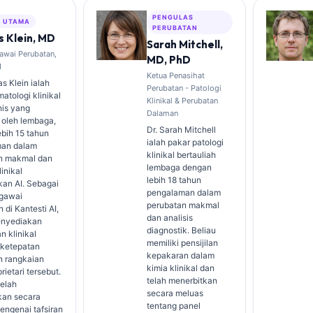
PENGULAS
S UTAMA
PERUBATAN
 Klein, MD
Sarah Mitchell,
awai Perubatan,
MD, PhD
I
Ketua Penasihat
s Klein ialah
Perubatan - Patologi
atologi klinikal
Klinikal & Perubatan
nis yang
Dalaman
 oleh lembaga,
Dr. Sarah Mitchell
bih 15 tahun
ialah pakar patologi
an dalam
klinikal bertauliah
n makmal dan
lembaga dengan
linikal
lebih 18 tahun
kan AI. Sebagai
pengalaman dalam
gawai
perubatan makmal
 di Kantesti AI,
dan analisis
enyediakan
diagnostik. Beliau
n klinikal
memiliki pensijilan
 ketepatan
kepakaran dalam
n rangkaian
kimia klinikal dan
rietari tersebut.
telah menerbitkan
telah
secara meluas
kan secara
tentang panel
engenai tafsiran