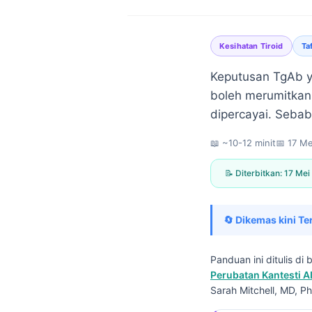
Kesihatan Tiroid
Ta
Keputusan TgAb ya
boleh merumitkan 
dipercayai. Sebab
📖 ~10-12 minit
📅
17 Me
📝 Diterbitkan:
17 Mei
🔄 Dikemas kini Te
Panduan ini ditulis d
Perubatan Kantesti A
Norsk bokmål
Sarah Mitchell, MD, Ph
Ślōnskŏ gŏdka