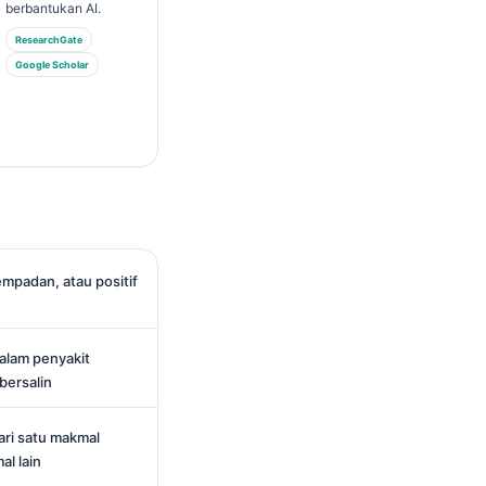
berbantukan AI.
ResearchGate
Google Scholar
mpadan, atau positif
alam penyakit
 bersalin
ari satu makmal
al lain