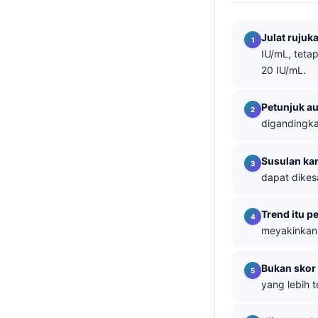
తెలుగు
Julat rujuk
मराठी
IU/mL, teta
اردو
20 IU/mL.
বাংলা
Petunjuk a
Shqip
digandingka
Magyar
Susulan ka
Slovenščina
dapat dikes
한국어
Polski
Trend itu p
meyakinkan;
Lietuvių kalba
Русский
Bukan skor
ქართული
yang lebih 
Čeština