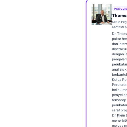
Frysk
PENULI
Esperanto
Thomas
Ketua Peg
Беларуская мова
Kantesti A
Татар теле
Dr. Thoma
pakar hem
Кыргызча
dan inter
diperakui
ئۇيغۇرچە
dengan le
pengalam
Cebuano
perubata
analisis k
Basa Jawa
berbantu
Ketua Pe
ພາສາລາວ
Perubatan
Монгол
beliau m
penyeliaa
Afrikaans
terhadap
perubata
العربية المغربية
saraf prop
Dr. Klein 
Occitan
menerbit
meluas m