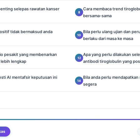
nting selepas rawatan kanser
Cara membaca trend tiroglob
bersama-sama
ositif tidak bermaksud anda
Bila perlu ulang ujian dan pe
berlaku dari masa ke masa
rio pesakit yang membenarkan
Apa yang perlu dilakukan sele
 lebih lengkap
antibodi tiroglobulin yang posi
ti AI mentafsir keputusan ini
Bila anda perlu mendapatkan
segera
kas