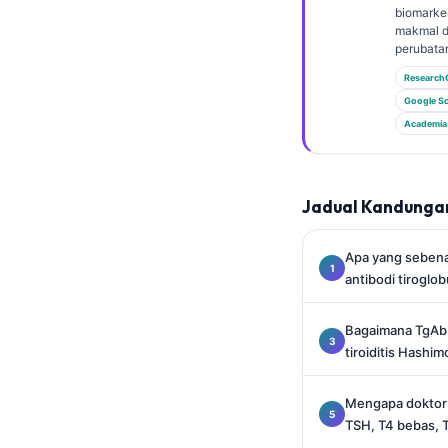
Gàidhlig
biomarker
makmal d
Euskara
perubata
Македонски јазик
Research
Latviešu valoda
Google Sc
Academia
Galego
অসমীয়া
සිංහල
Jadual Kandunga
سنڌي
Apa yang sebenar
پښتو
antibodi tiroglob
Bagaimana TgAb 
Slovenčina
tiroiditis Hashim
Hrvatski
Suomi
Mengapa doktor
TSH, T4 bebas, 
Қазақ тілі