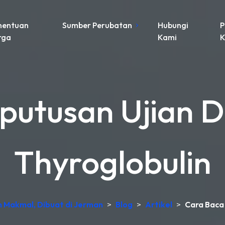
nentuan
Sumber Perubatan
Hubungi
P
rga
Kami
K
putusan Ujian D
Thyroglobulin
an Makmal, Dibuat di Jerman
>
Blog
>
Artikel
>
Cara Baca 