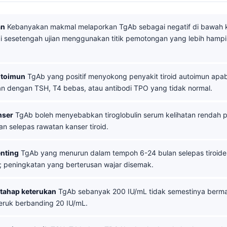
an
Kebanyakan makmal melaporkan TgAb sebagai negatif di bawah ki
pi sesetengah ujian menggunakan titik pemotongan yang lebih hampi
utoimun
TgAb yang positif menyokong penyakit tiroid autoimun apab
n dengan TSH, T4 bebas, atau antibodi TPO yang tidak normal.
nser
TgAb boleh menyebabkan tiroglobulin serum kelihatan rendah p
an selepas rawatan kanser tiroid.
enting
TgAb yang menurun dalam tempoh 6-24 bulan selepas tiroide
 peningkatan yang berterusan wajar disemak.
 tahap keterukan
TgAb sebanyak 200 IU/mL tidak semestinya berm
teruk berbanding 20 IU/mL.