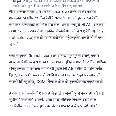
आकृती ६:
मोठ्या प्रमाणात लाल रक्तपेशी बदलण्याच्या घटना HbA1c ला
पेशींचा साठा पुन्हा स्थिर होईपर्यंत अविश्वसनीय बनवू शकतात.
तीव्र रक्तस्रावामुळे अस्थिमज्जा (marrow) तरुण बदल्या पाठवत
असल्याने रक्ताभिसरणातील पेशींचे सरासरी वय कमी होते. तरुण पेशींना
ग्लायकेट होण्यासाठी कमी वेळ मिळालेला असतो, त्यामुळे HbA1c अनेकदा
खऱ्या 2 ते 8 आठवड्यांच्या ग्लुकोज संपर्कापेक्षा कमी दिसते; रेटिक्युलोसाइट
(reticulocyte) वाढ ही प्रयोगशाळेतील “ब्रेडक्रंब” असते जी ही कथा
जुळवते.
रक्त संक्रमण (transfusion) तर आणखी गुंतागुंतीचे असते, कारण
दात्याच्या पेशींमध्ये दुसऱ्याच्या ग्लायकेशनचा इतिहास असतो. 2 किंवा अधिक
युनिट्सनंतर मी रुग्णांना सांगतो की पुढील HbA1c पुढील 3 महिन्यांपर्यंत
दिशाभूल करणारे ठरू शकते, आणि मला लवकर उत्तर हवे असल्यास मी
उपाशीपोटी ग्लुकोज, CGM, किंवा कधी कधी फ्रुक्टोसामाइनकडे वळतो.
हे फारच कमी वेळांपैकी एक आहे जेव्हा तीच चाचणी पुन्हा करणे हा अनेकदा
चुकीचा “रिफ्लेक्स” असतो. आत्ता वेगळा मेट्रिक निवडणे आणि लाल
Norsk bokmål
रक्तपेशींचा साठा स्थिर झाल्यावर नंतर HbA1c कडे परत येणे चांगले.
Ślōnskŏ gŏdka