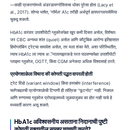
Català
—काही प्रकरणांमध्ये अंडरडायग्नोसिसचा धोका पुरेसा होता (Lacy et
al., 2017). सोप्या भाषेत, 'नॉर्मल' A1c तरीही अर्थपूर्ण हायपरग्लायसेमिया
O‘zbekcha
चुकवू शकतो.
Українська
HbA1c वारंवार उपाशीपोटी ग्लुकोजपेक्षा खूप कमी दिसत असेल, विशेषतः
አማርኛ
जर CBC अन्यथा शांत (quiet) असेल आणि कौटुंबिक आरोग्य इतिहासात
Kiswahili
हिमोग्लोबिन ट्रेटचा समावेश असेल, तर मला शंका येते. अशा परिस्थितीत,
ភាសាខ្មែរ
त्याच HbA1c ला त्याच अॅनालायझरकडे परत पाठवण्यापेक्षा उपाशीपोटी
प्लाझ्मा ग्लुकोज, OGTT, किंवा CGM अनेकदा अधिक विश्वासार्ह ठरते.
ဗမာစာ
ไทย
प्रयोगशाळेला विचारा की कोणती पद्धत वापरली होती
Tagalog
ट्रेट विंडो (variant window) किंवा हस्तक्षेप (interference)
फ्लॅगबद्दलची प्रयोगशाळेची टिप्पणी ही तांत्रिक “फूटनोट” नाही. निकाल
Tiếng Việt
आणि रुग्णाच्या ग्लुकोज प्रोफाइलमध्ये जुळवाजुळव का होत नाही याचे हे
Bahasa Melayu
मध्यवर्ती कारण असू शकते.
മലയാളം
ಕನ್ನಡ
HbA1c अविश्वसनीय असताना निदानाची पुष्टी
कोणती रक्तातील साखर चाचणी करते?
ગુજરાતી