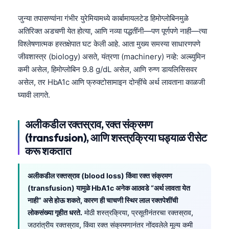
जुन्या तपासण्यांना गंभीर युरेमियामध्ये कार्बामायलटेड हिमोग्लोबिनमुळे
अतिरिक्त अडचणी येत होत्या, आणि नव्या पद्धतींनी—पण पूर्णपणे नाही—त्या
विश्लेषणात्मक हस्तक्षेपात घट केली आहे. आता मुख्य समस्या साधारणपणे
जीवशास्त्र (biology) असते, यंत्रणा (machinery) नव्हे: अल्ब्युमिन
कमी असेल, हिमोग्लोबिन 9.8 g/dL असेल, आणि रुग्ण डायलिसिसवर
असेल, तर HbA1c आणि फ्रुक्टोसामाइन दोन्हींचे अर्थ लावताना काळजी
घ्यावी लागते.
अलीकडील रक्तस्राव, रक्त संक्रमण
(transfusion), आणि शस्त्रक्रिया घड्याळ रीसेट
करू शकतात
अलीकडील रक्तस्राव (blood loss) किंवा रक्त संक्रमण
(transfusion) यामुळे HbA1c अनेक आठवडे “अर्थ लावता येत
नाही” असे होऊ शकते, कारण ही चाचणी स्थिर लाल रक्तपेशींची
लोकसंख्या गृहीत धरते.
मोठी शस्त्रक्रिया, प्रसूतीनंतरचा रक्तस्राव,
जठरांत्रीय रक्तस्राव, किंवा रक्त संक्रमणानंतर नोंदवलेले मूल्य कमी