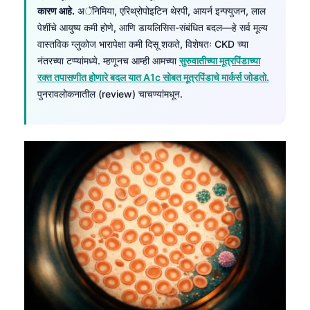
कारण आहे.
अॅनिमिया, एरिथ्रोपोइटिन थेरपी, आयर्न इन्फ्युजन, लाल
पेशींचे आयुष्य कमी होणे, आणि डायलिसिस-संबंधित बदल—हे सर्व मूल्य
वास्तविक ग्लुकोज भारापेक्षा कमी दिसू शकते, विशेषतः CKD च्या
नंतरच्या टप्प्यांमध्ये. म्हणूनच आम्ही आमच्या
सुरुवातीच्या मूत्रपिंडाच्या
रक्त तपासणीत होणारे बदल यात A1c सोबत मूत्रपिंडाचे मार्कर्स जोडतो.
पुनरावलोकनातील (review) चाचण्यांमधून.