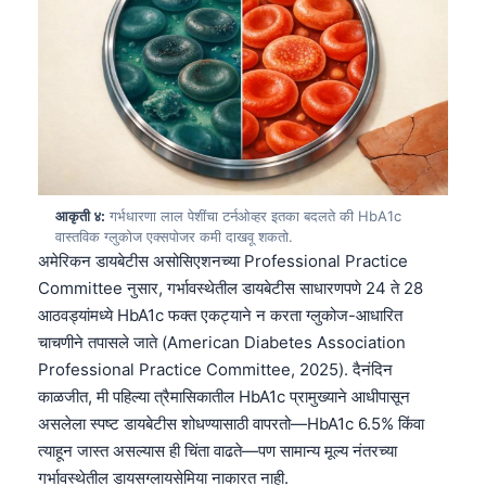
आकृती ४:
गर्भधारणा लाल पेशींचा टर्नओव्हर इतका बदलते की HbA1c
वास्तविक ग्लुकोज एक्सपोजर कमी दाखवू शकतो.
अमेरिकन डायबेटीस असोसिएशनच्या Professional Practice
Committee नुसार, गर्भावस्थेतील डायबेटीस साधारणपणे 24 ते 28
आठवड्यांमध्ये HbA1c फक्त एकट्याने न करता ग्लुकोज-आधारित
चाचणीने तपासले जाते (American Diabetes Association
Professional Practice Committee, 2025). दैनंदिन
काळजीत, मी पहिल्या त्रैमासिकातील HbA1c प्रामुख्याने आधीपासून
असलेला स्पष्ट डायबेटीस शोधण्यासाठी वापरतो—HbA1c 6.5% किंवा
त्याहून जास्त असल्यास ही चिंता वाढते—पण सामान्य मूल्य नंतरच्या
गर्भावस्थेतील डायसग्लायसेमिया नाकारत नाही.