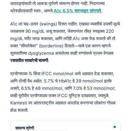
आठवड्यांसाठी तो आकडा पूर्णपणे सामान्य होणार नाही. निदानाच्या
थ्रेशहोल्डसाठी स्वतः, आमचे
A1c 6.5% समजावून सांगणारे
.
A1c ला चढ-उतार (swings) दिसत नाहीत. एखाद्या व्यक्तीचे उपाशी मूल्ये
जवळपास 90 mg/dL असू शकतात, जेवणानंतर तीव्र स्पाइक्स 220
mg/dL पर्यंत जाऊ शकतात, आणि तरीही A1c असा येऊ शकतो की तो
फक्त “सीमारेषेवर” (borderline) दिसतो—याचे एक कारण म्हणजे
सुरुवातीच्या dysglycemia असलेल्या काही रुग्णांमध्ये प्रथम वेगळ्या
रक्तातील साखरेची चाचणी
.
प्रयोगशाळा % किंवा IFCC mmol/mol असे अहवाल देऊ शकतात,
आणि दोन्ही वैध आहेत. 5.7% चे HbA1c हे 39 mmol/mol इतके
असते, 6.5% हे 48 mmol/mol, आणि 7.0% हे 53 mmol/mol;
काही युरोपीय प्रयोगशाळा फक्त IFCC युनिट्स दाखवतात, ज्यामुळे
Kantesti वर आंतरराष्ट्रीय अहवाल अपलोड करणाऱ्या लोकांना गोंधळ
होऊ शकतो.
सामान्य श्रेणी