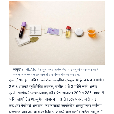
日本語
Eesti
Azərbaycan dili
Bosanski
Svenska
Српски језик
Íslenska
Հայերեն
आकृती ८:
HbA1c दिशाभूल करत असेल तेव्हा थेट ग्लुकोज चाचण्या आणि
Bahasa Indonesia
अल्पकालीन ग्लायकेशन मार्कर्स हे सर्वोत्तम बॅकअप असतात.
हिन्दी
फ्रक्टोसामाइन आणि ग्लायकेटेड अल्ब्युमिन उपयुक्त आहेत कारण ते मागील
2 ते 3 आठवडे प्रतिबिंबित करतात, मागील 2 ते 3 महिने नव्हे. अनेक
Nederlands
प्रयोगशाळांमध्ये फ्रक्टोसामाइनची श्रेणी साधारण 200 ते 285 µmol/L
Dansk
आणि ग्लायकेटेड अल्ब्युमिन साधारण 11% ते 16% असते, जरी अचूक
Български
कटऑफ वेगवेगळे असतात; निदानासाठी ग्लायकेटेड अल्ब्युमिनचा सर्वोत्तम
थ्रेशोल्ड काय असावा यावर चिकित्सकांमध्ये थोडे मतभेद आहेत, त्यामुळे मी
فارسی