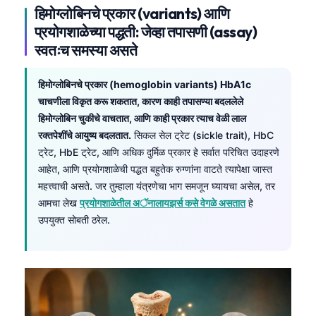
हिमोग्लोबिनचे प्रकार (variants) आणि
Frysk
प्रयोगशाळेच्या पद्धती: जेव्हा तपासणी (assay)
Esperanto
स्वतःच समस्या असते
Беларуская мова
Татар теле
हिमोग्लोबिनचे प्रकार (hemoglobin variants) HbA1c
चाचणीला विकृत करू शकतात, कारण काही तपासण्या बदललेले
Кыргызча
हिमोग्लोबिन चुकीचे वाचतात, आणि काही प्रकार त्याच वेळी लाल
ئۇيغۇرچە
रक्तपेशींचे आयुष्य बदलतात.
सिकल सेल ट्रेट (sickle trait), HbC
ट्रेट, HbE ट्रेट, आणि अधिक दुर्मिळ प्रकार हे सर्वात परिचित उदाहरणे
Cebuano
आहेत, आणि प्रयोगशाळेची पद्धत बहुतेक रुग्णांना वाटते त्यापेक्षा जास्त
Basa Jawa
महत्त्वाची असते. जर तुम्हाला यंत्रणेचा भाग समजून घ्यायचा असेल, तर
ພາສາລາວ
आमचा लेख
प्रयोगशाळेतील अॅनालायझर्स कसे वेगळे असतात
हे
उपयुक्त सोबती ठरेल.
Монгол
Afrikaans
العربية المغربية
Occitan