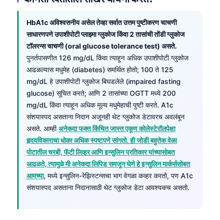
தமிழ்
HbA1c अविश्वसनीय असेल तेव्हा सर्वात उत्तम पुष्टीकरण चाचणी
తెలుగు
साधारणपणे उपाशीपोटी प्लाझ्मा ग्लुकोज किंवा 2 तासांची तोंडी ग्लुकोज
टॉलरन्स चाचणी (oral glucose tolerance test) असते.
اردو
पुनर्तपासणीत 126 mg/dL किंवा त्याहून अधिक उपाशीपोटी ग्लुकोज
বাংলা
आढळल्यास मधुमेह (diabetes) समर्थित होतो; 100 ते 125
Shqip
mg/dL हे उपाशीपोटी ग्लुकोज बिघडलेले (impaired fasting
glucose) सूचित करते; आणि 2 तासांच्या OGTT मध्ये 200
Magyar
mg/dL किंवा त्याहून अधिक मूल्य मधुमेहाची पुष्टी करते. A1c
Slovenščina
संशयास्पद असताना निदान अजूनही थेट ग्लुकोज डेटावरच अवलंबून
한국어
असते. आम्ही
अनेकदा फक्त किंचित जास्त एकूण कोलेस्टेरॉलपेक्षा
हृदयविकाराचा धोका अधिक स्पष्टपणे सांगतो. ही जोडी बहुतेक वेळा
Polski
पोटातील चरबी, फॅटी लिव्हर आणि इन्सुलिन प्रतिकार यांच्यासोबत
Lietuvių kalba
आढळते, त्यामुळे मी अनेकदा लिपिड समजून घेणे हे इन्सुलिन मार्कर्ससोबत
आमच्या
, मध्ये इन्सुलिन-रेझिस्टन्सचा भाग वेगळा कव्हर करतो, पण A1c
Русский
संशयास्पद असताना निदानासाठी थेट ग्लुकोज डेटा आवश्यकच असतो.
ქართული
Čeština