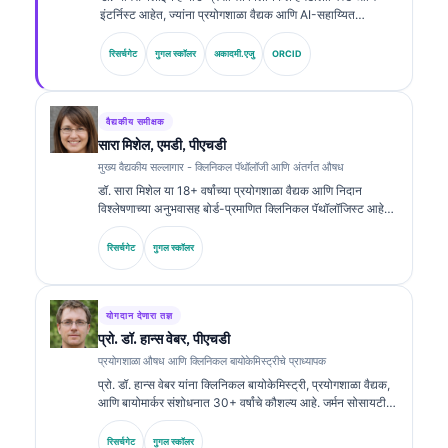
इंटर्निस्ट आहेत, ज्यांना प्रयोगशाळा वैद्यक आणि AI-सहाय्यित
क्लिनिकल विश्लेषणामध्ये 15 हून अधिक वर्षांचा अनुभव आहे. Kantesti
AI येथे मुख्य वैद्यकीय अधिकारी म्हणून, ते मालकीच्या न्यूरल नेटवर्कच्या
रिसर्चगेट
गुगल स्कॉलर
अकादमी.एजु
ORCID
वैद्यकीय अचूकतेवर क्लिनिकल देखरेख प्रदान करतात. बायोमार्करचे अर्थ
लावणे आणि प्रयोगशाळा वैद्यक विषयांवरील प्रयोगशाळा निदान यांवर डॉ.
क्लाइन यांनी मोठ्या प्रमाणावर प्रकाशने केली आहेत.
वैद्यकीय समीक्षक
सारा मिशेल, एमडी, पीएचडी
मुख्य वैद्यकीय सल्लागार - क्लिनिकल पॅथॉलॉजी आणि अंतर्गत औषध
डॉ. सारा मिशेल या 18+ वर्षांच्या प्रयोगशाळा वैद्यक आणि निदान
विश्लेषणाच्या अनुभवासह बोर्ड-प्रमाणित क्लिनिकल पॅथॉलॉजिस्ट आहेत.
त्यांच्याकडे क्लिनिकल केमिस्ट्रीमध्ये विशेष प्रमाणपत्रे आहेत आणि
क्लिनिकल प्रॅक्टिसमध्ये बायोमार्कर पॅनेल्स व प्रयोगशाळा विश्लेषणावर
रिसर्चगेट
गुगल स्कॉलर
त्यांनी मोठ्या प्रमाणावर प्रकाशने केली आहेत.
योगदान देणारा तज्ञ
प्रो. डॉ. हान्स वेबर, पीएचडी
प्रयोगशाळा औषध आणि क्लिनिकल बायोकेमिस्ट्रीचे प्राध्यापक
प्रो. डॉ. हान्स वेबर यांना क्लिनिकल बायोकेमिस्ट्री, प्रयोगशाळा वैद्यक,
आणि बायोमार्कर संशोधनात 30+ वर्षांचे कौशल्य आहे. जर्मन सोसायटी
फॉर क्लिनिकल केमिस्ट्रीचे माजी अध्यक्ष म्हणून, ते निदान पॅनेल विश्लेषण,
बायोमार्कर मानकीकरण, आणि AI-सहाय्यित प्रयोगशाळा वैद्यक यात
रिसर्चगेट
गुगल स्कॉलर