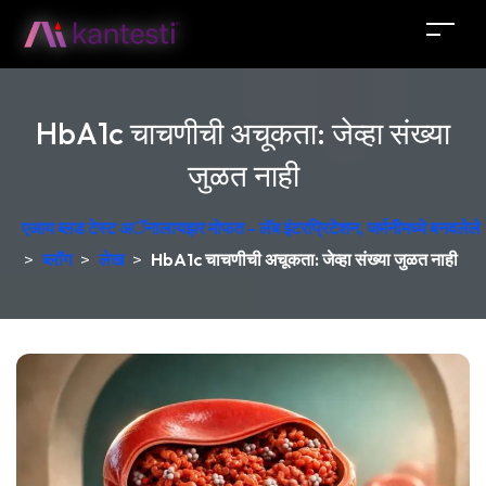
HbA1c चाचणीची अचूकता: जेव्हा संख्या
जुळत नाही
एआय ब्लड टेस्ट अॅनालायझर मोफत - लॅब इंटरप्रिटेशन, जर्मनीमध्ये बनवलेले
>
ब्लॉग
>
लेख
>
HbA1c चाचणीची अचूकता: जेव्हा संख्या जुळत नाही