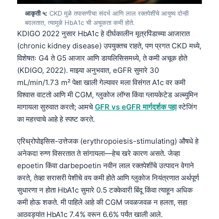
आकृती ५:
CKD मुळे तपासणीचा संदर्भ आणि लाल रक्तपेशींचे आयुष्य दोन्ही
बदलतात, त्यामुळे HbA1c ची अचूकता कमी होते.
KDIGO 2022 नुसार HbA1c हे दीर्घकालीन मूत्रपिंडाच्या आजारात
(chronic kidney disease) उपयुक्तच राहते, पण प्रगत CKD मध्ये,
विशेषतः G4 ते G5 आजार आणि डायलिसिसमध्ये, ते कमी अचूक होते
(KDIGO, 2022). माझ्या अनुभवात, eGFR सुमारे 30
mL/min/1.73 m² पेक्षा खाली गेल्यावर मला विसंगत A1c वर कमी
विश्वास वाटतो आणि मी CGM, ग्लुकोज लॉग्स किंवा ग्लायकेटेड अल्ब्युमिन
मागायला सुरुवात करतो; आमचे
GFR vs eGFR मार्गदर्शक पहा
स्टेजिंग
का महत्त्वाचे आहे हे स्पष्ट करते.
एरिथ्रोपोइसिस-उत्तेजक (erythropoiesis-stimulating) औषधे हे
अनेकदा रुग्ण विसरतात ते सांगायला—हेच खरे कारण असते. जेव्हा
epoetin किंवा darbepoetin नवीन लाल रक्तपेशींचे उत्पादन वेगाने
करते, तेव्हा सरासरी पेशीचे वय कमी होते आणि ग्लुकोज नियंत्रणात अर्थपूर्ण
सुधारणा न होता HbA1c सुमारे 0.5 टक्केवारी बिंदू किंवा त्याहून अधिक
कमी होऊ शकते. मी पाहिले आहे की CGM जवळजवळ न हलता, सहा
आठवड्यांत HbA1c 7.4% वरून 6.6% पर्यंत खाली आले.