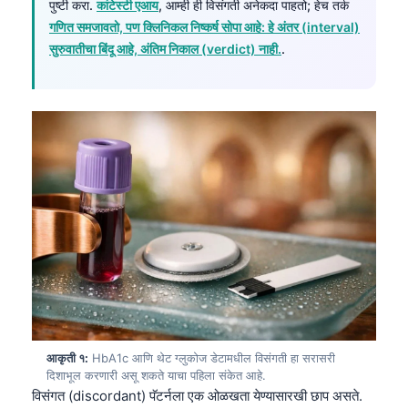
पुष्टी करा.
कांटेस्टी एआय
, आम्ही ही विसंगती अनेकदा पाहतो; हेच तर्क
गणित समजावतो, पण क्लिनिकल निष्कर्ष सोपा आहे: हे अंतर (interval)
सुरुवातीचा बिंदू आहे, अंतिम निकाल (verdict) नाही.
.
आकृती १:
HbA1c आणि थेट ग्लुकोज डेटामधील विसंगती हा सरासरी
दिशाभूल करणारी असू शकते याचा पहिला संकेत आहे.
विसंगत (discordant) पॅटर्नला एक ओळखता येण्यासारखी छाप असते.