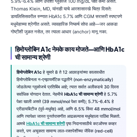
5.9%-6.4% आणि उपाशी ग्लुकोज 100 mg/dL पेक्षा कमी असते.
Thomas Klein, MD, यांनाही याचे आरशासारखे चित्र दिसते:
डायलिसिसवरील रुग्णात HbA1c 5.7% आणि CGM सरासरी स्पष्टपणे
मधुमेहाच्या श्रेणीत असते. व्यावहारिक निष्कर्ष सोपा आहे—जर आकडा
गोष्टीशी जुळत नसेल, तर त्याला आधार (anchor) मानू नका.
हिमोग्लोबिन A1c नेमके काय मोजते—आणि HbA1c
ची सामान्य श्रेणी
हिमोग्लोबिन A1c
हे सुमारे 8 ते 12 आठवड्यांच्या कालावधीत
हिमोग्लोबिनला न-एन्झायमॅटिक पद्धतीने (non-enzymatically)
जोडलेल्या ग्लुकोजचे प्रतिबिंब आहे; त्यात सर्वात अलीकडचे 30 दिवस
सर्वाधिक योगदान देतात. नेहमीचे
HbA1c ची सामान्य श्रेणी
हे 5.7%
पेक्षा खाली असते (39 mmol/mol पेक्षा कमी); 5.7%-6.4% हे
प्रीडायबिटीज (पूर्व-मधुमेह) आहे, आणि 6.5% किंवा 48 mmol/mol
आणि त्यापेक्षा जास्त पुनर्तपासणीत आढळल्यास मधुमेहाला पाठिंबा मिळतो.
आमचे
HbA1c ची सामान्य श्रेणी
पृष्ठ निदानासाठीचे कटऑफ्स कव्हर
करते, पण अचूकता सामान्य लाल-रक्तपेशींच्या जैविक (red-cell)