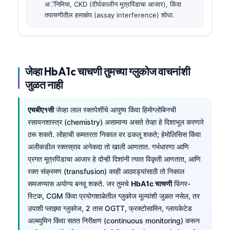
अॅनिमिया, CKD (दीर्घकालीन मूत्रपिंडाचा आजार), किंवा
तपासणीतील हस्तक्षेप (assay interference) शोधा.
जेव्हा HbA1c चाचणी तुमच्या ग्लुकोज वाचनांशी
जुळत नाही
एचबीए१सी
जेव्हा लाल रक्तपेशींचे आयुष्य किंवा हिमोग्लोबिनची
रसायनशास्त्र (chemistry) असामान्य असते तेव्हा हे दिशाभूल करणारे
ठरू शकते. लोहाची कमतरता निकाल वर ढकलू शकते; हेमोलिसिस किंवा
अलीकडील रक्तस्राव अनेकदा तो खाली आणतात. गर्भधारणा आणि
प्रगत मूत्रपिंडाचा आजार हे दोन्ही दिशांनी त्यात विकृती आणतात, आणि
रक्त संक्रमण (transfusion) काही आठवड्यांसाठी तो निकाल
समजण्यास अयोग्य बनवू शकते. जर तुमचे
HbA1c चाचणी
फिंगर-
स्टिक, CGM किंवा प्रयोगशाळेतील ग्लुकोज मूल्यांशी जुळत नसेल, तर
उपाशी प्लाझ्मा ग्लुकोज, 2 तास OGTT, फ्रक्टोसामिन, ग्लायकेटेड
अल्ब्युमिन किंवा सतत निरीक्षण (continuous monitoring) करून