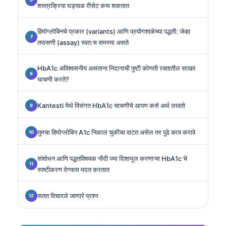
शस्त्रक्रिया घड्याळ रीसेट करू शकतात
हिमोग्लोबिनचे प्रकार (variants) आणि प्रयोगशाळेच्या पद्धती: जेव्हा
तपासणी (assay) स्वतःच समस्या असते
HbA1c अविश्वसनीय असताना निदानाची पुष्टी कोणती रक्तातील साखर
चाचणी करते?
Kantesti येथे विसंगत HbA1c चाचणीचे आपण कसे अर्थ लावतो
तुमचा हिमोग्लोबिन A1c निकाल चुकीचा वाटत असेल तर पुढे काय करावे
संशोधन आणि पद्धतविषयक नोंदी ज्या दिशाभूल करणाऱ्या HbA1c चे
स्पष्टीकरण देण्यास मदत करतात
सतत विचारले जाणारे प्रश्न