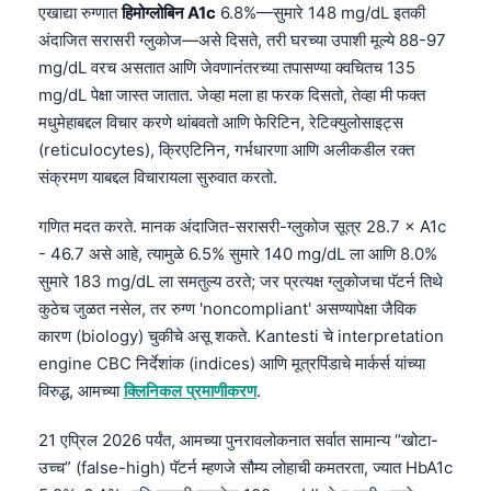
एखाद्या रुग्णात
हिमोग्लोबिन A1c
6.8%—सुमारे 148 mg/dL इतकी
अंदाजित सरासरी ग्लुकोज—असे दिसते, तरी घरच्या उपाशी मूल्ये 88-97
mg/dL वरच असतात आणि जेवणानंतरच्या तपासण्या क्वचितच 135
mg/dL पेक्षा जास्त जातात. जेव्हा मला हा फरक दिसतो, तेव्हा मी फक्त
मधुमेहाबद्दल विचार करणे थांबवतो आणि फेरिटिन, रेटिक्युलोसाइट्स
(reticulocytes), क्रिएटिनिन, गर्भधारणा आणि अलीकडील रक्त
संक्रमण याबद्दल विचारायला सुरुवात करतो.
गणित मदत करते. मानक अंदाजित-सरासरी-ग्लुकोज सूत्र 28.7 × A1c
- 46.7 असे आहे, त्यामुळे 6.5% सुमारे 140 mg/dL ला आणि 8.0%
सुमारे 183 mg/dL ला समतुल्य ठरते; जर प्रत्यक्ष ग्लुकोजचा पॅटर्न तिथे
कुठेच जुळत नसेल, तर रुग्ण 'noncompliant' असण्यापेक्षा जैविक
कारण (biology) चुकीचे असू शकते. Kantesti चे interpretation
engine CBC निर्देशांक (indices) आणि मूत्रपिंडाचे मार्कर्स यांच्या
विरुद्ध, आमच्या
क्लिनिकल प्रमाणीकरण
.
21 एप्रिल 2026 पर्यंत, आमच्या पुनरावलोकनात सर्वात सामान्य “खोटा-
उच्च” (false-high) पॅटर्न म्हणजे सौम्य लोहाची कमतरता, ज्यात HbA1c