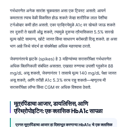
गर्भधारणेत अनेक सारांश चुकवतात असा एक ट्विस्ट असतो: आयर्न
कमतरता त्याच वेळी विकसित होऊ शकते जेव्हा शारीरिक लाल पेशींचा
टर्नओव्हर कमी होत असतो. एका प्रक्रियेमुळे A1c वर खेचले जाऊ शकते
तर दुसरी ते खाली ओढू शकते, त्यामुळे दुसऱ्या त्रैमासिकात 5.5% सारखे
मूल्य खोटे सामान्य, खोटे जास्त किंवा साधारण बरोबरही दिसू शकते. हा असा
भाग आहे जिथे संदर्भ हा संख्येपेक्षा अधिक महत्त्वाचा ठरतो.
जेवणानंतरचे झटके (spikes) हे 3 महिन्यांच्या सरासरीपेक्षा गर्भधारणेत
अधिक क्लिनिकली संबंधित असतात. एखाद्या रुग्णाचा उपाशी ग्लुकोज 88
mg/dL असू शकतो, जेवणानंतर 1 तासाचे मूल्य 140 mg/dL पेक्षा जास्त
असू शकते, आणि तरीही A1c 5.3% वरच राहू शकतो—म्हणूनच मी
सरासरीपेक्षा लॉग्स किंवा CGM वर अधिक विश्वास ठेवतो.
मूत्रपिंडाचा आजार, डायलिसिस, आणि
एरिथ्रोपोइटिन: एक क्लासिक HbA1c सापळा
प्रगत मूत्रपिंडाचा आजार हा दिशाभूल करणाऱ्या HbA1c चे एक क्लासिक