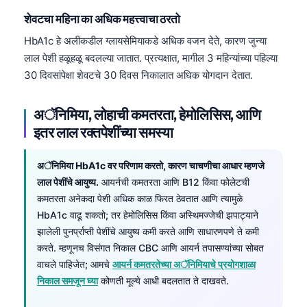
शेवटचा महिना का अधिक महत्त्वाचा ठरतो
HbA1c हे अलीकडील ग्लायसेमियाकडे अधिक वजन देते, कारण जुन्या
लाल पेशी हळूहळू बदलल्या जातात. प्रत्यक्षात, मागील 3 महिन्यांच्या पहिल्या
30 दिवसांपेक्षा शेवटचे 30 दिवस निकालात अधिक योगदान देतात.
अॅनिमिया, लोहाची कमतरता, हेमोलिसिस, आणि
इतर लाल रक्तपेशींच्या समस्या
अॅनिमिया HbA1c वर परिणाम करतो, कारण चाचणीचा आधार म्हणजे
लाल पेशींचे आयुष्य.
आयर्नची कमतरता आणि B12 किंवा फोलेटची
कमतरता अनेकदा पेशी अधिक काळ फिरत ठेवतात आणि त्यामुळे
HbA1c वाढू शकतो; तर हेमोलिसिस किंवा अस्थिमज्जेची झपाट्याने
झालेली पुनर्प्राप्ती पेशींचे आयुष्य कमी करते आणि साधारणपणे ते कमी
करते. म्हणूनच विसंगत निकाल CBC आणि आयर्न तपासण्यांच्या सोबत
वाचले पाहिजेत; आमचे
आयर्न कमतरतेच्या अॅनिमियाचे प्रयोगशाळा
निकाल समजून घ्या
कोणती मूल्ये आधी बदलतात ते दाखवते.