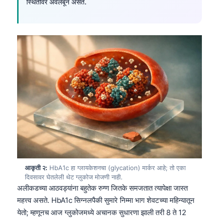
स्थितीवर अवलंबून असते.
आकृती २:
HbA1c हा ग्लायकेशनचा (glycation) मार्कर आहे; तो एका
दिवसावर घेतलेली थेट ग्लुकोज मोजणी नाही.
अलीकडच्या आठवड्यांना बहुतेक रुग्ण जितके समजतात त्यापेक्षा जास्त
महत्त्व असते. HbA1c सिग्नलपैकी सुमारे निम्मा भाग शेवटच्या महिन्यातून
येतो; म्हणूनच आज ग्लुकोजमध्ये अचानक सुधारणा झाली तरी 8 ते 12