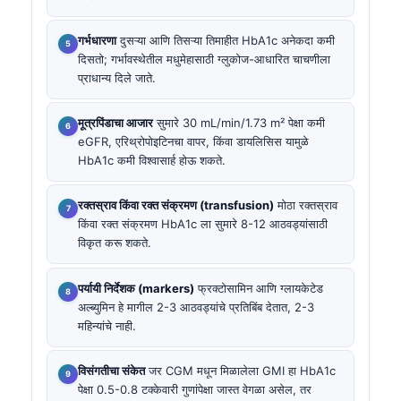
गर्भधारणा
दुसऱ्या आणि तिसऱ्या तिमाहीत HbA1c अनेकदा कमी
दिसतो; गर्भावस्थेतील मधुमेहासाठी ग्लुकोज-आधारित चाचणीला
प्राधान्य दिले जाते.
मूत्रपिंडाचा आजार
सुमारे 30 mL/min/1.73 m² पेक्षा कमी
eGFR, एरिथ्रोपोइटिनचा वापर, किंवा डायलिसिस यामुळे
HbA1c कमी विश्वासार्ह होऊ शकते.
रक्तस्राव किंवा रक्त संक्रमण (transfusion)
मोठा रक्तस्राव
किंवा रक्त संक्रमण HbA1c ला सुमारे 8-12 आठवड्यांसाठी
विकृत करू शकते.
पर्यायी निर्देशक (markers)
फ्रक्टोसामिन आणि ग्लायकेटेड
अल्ब्युमिन हे मागील 2-3 आठवड्यांचे प्रतिबिंब देतात, 2-3
महिन्यांचे नाही.
विसंगतीचा संकेत
जर CGM मधून मिळालेला GMI हा HbA1c
पेक्षा 0.5-0.8 टक्केवारी गुणांपेक्षा जास्त वेगळा असेल, तर