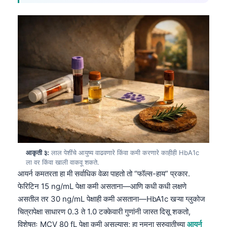
आकृती ३:
लाल पेशींचे आयुष्य वाढवणारे किंवा कमी करणारे काहीही HbA1c
ला वर किंवा खाली वाकवू शकते.
आयर्न कमतरता हा मी सर्वाधिक वेळा पाहतो तो “फॉल्स-हाय” प्रकार.
फेरिटिन 15 ng/mL पेक्षा कमी असताना—आणि कधी कधी लक्षणे
असतील तर 30 ng/mL पेक्षाही कमी असताना—HbA1c खऱ्या ग्लुकोज
चित्रापेक्षा साधारण 0.3 ते 1.0 टक्केवारी गुणांनी जास्त दिसू शकतो,
विशेषतः MCV 80 fL पेक्षा कमी असल्यास; हा नमुना सुरुवातीच्या
आयर्न