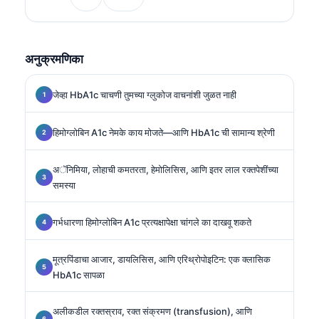
विशेष तज्ज्ञ आहेत.
अनुक्रमणिका
जेव्हा HbA1c चाचणी तुमच्या ग्लुकोज वाचनांशी जुळत नाही
हिमोग्लोबिन A1c नेमके काय मोजते—आणि HbA1c ची सामान्य श्रेणी
अॅनिमिया, लोहाची कमतरता, हेमोलिसिस, आणि इतर लाल रक्तपेशींच्या
समस्या
गर्भधारणा हिमोग्लोबिन A1c प्रत्यक्षापेक्षा चांगले का दाखवू शकते
मूत्रपिंडाचा आजार, डायलिसिस, आणि एरिथ्रोपोइटिन: एक क्लासिक
HbA1c सापळा
अलीकडील रक्तस्राव, रक्त संक्रमण (transfusion), आणि