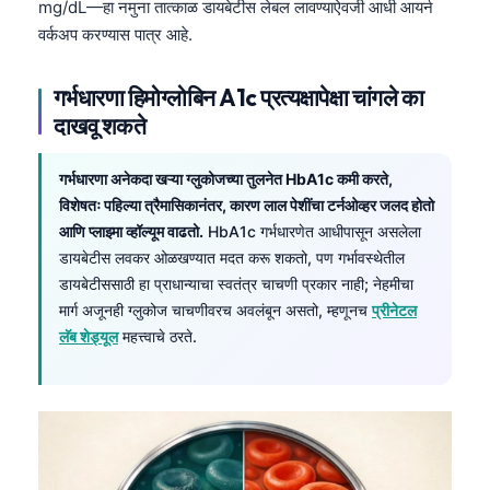
mg/dL—हा नमुना तात्काळ डायबेटीस लेबल लावण्याऐवजी आधी आयर्न
वर्कअप करण्यास पात्र आहे.
गर्भधारणा हिमोग्लोबिन A1c प्रत्यक्षापेक्षा चांगले का
दाखवू शकते
गर्भधारणा अनेकदा खऱ्या ग्लुकोजच्या तुलनेत HbA1c कमी करते,
विशेषतः पहिल्या त्रैमासिकानंतर, कारण लाल पेशींचा टर्नओव्हर जलद होतो
आणि प्लाझ्मा व्हॉल्यूम वाढतो.
HbA1c गर्भधारणेत आधीपासून असलेला
डायबेटीस लवकर ओळखण्यात मदत करू शकतो, पण गर्भावस्थेतील
डायबेटीससाठी हा प्राधान्याचा स्वतंत्र चाचणी प्रकार नाही; नेहमीचा
मार्ग अजूनही ग्लुकोज चाचणीवरच अवलंबून असतो, म्हणूनच
प्रीनेटल
लॅब शेड्यूल
महत्त्वाचे ठरते.