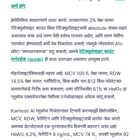
कमी होणे
.
हेमोलिसिस साधारणपणे उलट करते. उपचारानंतर 2% पेक्षा जास्त
रेटिक्युलोसाइट काउंट किंवा रेटिक्युलोसाइट्सची absolute संख्या वाढत
असल्यास याचा अर्थ तरुण पेशी वर्चस्व गाजवत आहेत, आणि तरुण पेशींना
ग्लायकेट होण्यासाठी कमी वेळ मिळालेला असतो; त्यामुळे नोंदवलेला A1c
खोटा “समाधानकारक” वाटू शकतो; आमचे
रेटिक्युलोसाइट काउंट
मार्गदर्शक (guide)
ही कथा उलगडत असताना उपयुक्त ठरते.
मॅक्रोसाइटोसिसलाही महत्त्व आहे. MCV 100 fL पेक्षा जास्त, RDW
14.5% पेक्षा जास्त, ग्लॉसिटिस, किंवा बधीर पाय B12 किंवा फोलेटच्या
कमतरतेकडे निर्देश करू शकतात; अशा परिस्थितीत 6.1% चा HbA1c हा
ग्लुकोज एक्सपोजरपेक्षा पेशींच्या टर्नओव्हरबद्दल अधिक सांगू शकतो.
Kantesti AI ग्लुकोज नियंत्रणावर टिप्पणी करण्यापूर्वी हिमोग्लोबिन,
MCV, RDW, फेरिटिन आणि रेटिक्युलोसाइट्सची क्रॉस-चेक करते.
आमच्या डेटासेटमध्ये एक पुनरुत्पादनीय विसंगती क्लस्टर असा आहे:
HbA1c 6.2%, फेरिटिन 8 ng/mL, MCV 74 fL, उपाशी ग्लुकोज 92