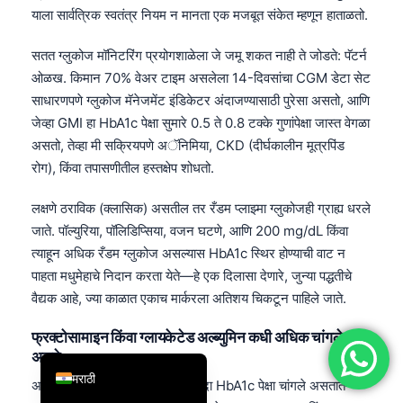
याला सार्वत्रिक स्वतंत्र नियम न मानता एक मजबूत संकेत म्हणून हाताळतो.
简体中文
Română
सतत ग्लुकोज मॉनिटरिंग प्रयोगशाळेला जे जमू शकत नाही ते जोडते: पॅटर्न
ओळख. किमान 70% वेअर टाइम असलेला 14-दिवसांचा CGM डेटा सेट
Türkçe
साधारणपणे ग्लुकोज मॅनेजमेंट इंडिकेटर अंदाजण्यासाठी पुरेसा असतो, आणि
Ελληνικά
जेव्हा GMI हा HbA1c पेक्षा सुमारे 0.5 ते 0.8 टक्के गुणांपेक्षा जास्त वेगळा
Português
असतो, तेव्हा मी सक्रियपणे अॅनिमिया, CKD (दीर्घकालीन मूत्रपिंड
रोग), किंवा तपासणीतील हस्तक्षेप शोधतो.
Español
Italiano
लक्षणे ठराविक (क्लासिक) असतील तर रँडम प्लाझ्मा ग्लुकोजही ग्राह्य धरले
עִבְרִית
जाते. पॉल्युरिया, पॉलिडिप्सिया, वजन घटणे, आणि 200 mg/dL किंवा
त्याहून अधिक रँडम ग्लुकोज असल्यास HbA1c स्थिर होण्याची वाट न
Français
पाहता मधुमेहाचे निदान करता येते—हे एक दिलासा देणारे, जुन्या पद्धतीचे
العربية
वैद्यक आहे, ज्या काळात एकाच मार्करला अतिशय चिकटून पाहिले जाते.
Deutsch
फ्रक्टोसामाइन किंवा ग्लायकेटेड अल्ब्युमिन कधी अधिक चांगले
English
असते
मराठी
अल्पकालीन ग्लायकेशन मार्कर्स अनेकदा HbA1c पेक्षा चांगले असतात—