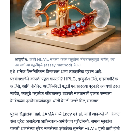
Gàidhlig
Euskara
Македонски јазик
Latviešu valoda
Galego
অসমীয়া
සිංහල
आकृती ७:
काही HbA1c समस्या फक्त ग्लुकोज जीवशास्त्रामुळे नाहीत; त्या
तपासणीच्या पद्धतीमुळे (assay method) येतात.
سنڌي
इथे अनेक क्लिनिशियन विसरतात असा व्यावहारिक प्रश्न आहे:
پښتو
प्रयोगशाळेने कोणती पद्धत वापरली? HPLC, इम्युनोअॅसे, एन्झायमॅटिक
अॅसे, आणि बोरोनेट अॅफिनिटी पद्धती एकसारख्या प्रकारे अपयशी ठरत
नाहीत, त्यामुळे ग्लुकोज जीवशास्त्र बदलले नसतानाही एकाच रुग्णाला
Slovenčina
वेगवेगळ्या प्रयोगशाळांकडून थोडी वेगळी उत्तरे मिळू शकतात.
Hrvatski
पुरावा सैद्धांतिक नाही. JAMA मध्ये Lacy et al. यांनी आढळले की सिकल
Suomi
सेल ट्रेट असलेल्या आफ्रिकन-अमेरिकन प्रौढांमध्ये, समान ग्लुकोज
Қазақ тілі
पातळी असलेल्या ट्रेट नसलेल्या प्रौढांच्या तुलनेत HbA1c मूल्ये कमी होती