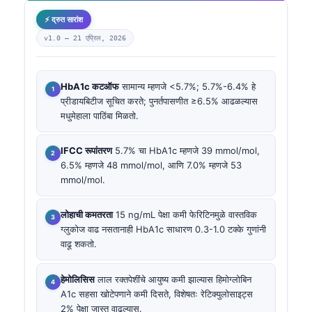
⚡ द्रुत सारांश
v1.0 —
21 एप्रिल, 2026
HbA1c कटऑफ
सामान्य म्हणजे <5.7%; 5.7%-6.4% हे
प्रीडायबिटीज सूचित करते; पुनर्तपासणीत ≥6.5% आढळल्यास
मधुमेहाला पाठिंबा मिळतो.
IFCC रूपांतरण
5.7% चा HbA1c म्हणजे 39 mmol/mol,
6.5% म्हणजे 48 mmol/mol, आणि 7.0% म्हणजे 53
mmol/mol.
लोहाची कमतरता
15 ng/mL पेक्षा कमी फेरिटिनमुळे वास्तविक
ग्लुकोज वाढ नसतानाही HbA1c साधारण 0.3-1.0 टक्के गुणांनी
वाढू शकतो.
हेमोलिसिस
लाल रक्तपेशींचे आयुष्य कमी झाल्यास हिमोग्लोबिन
A1c सहसा खोटेपणाने कमी दिसते, विशेषतः रेटिक्युलोसाइट्स
2% पेक्षा जास्त वाढल्यास.