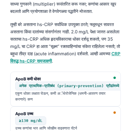
साध्या गुणकाने (multiplier) रूपांतरित करू नका; कणांचा आकार खूप
बदलतो आणि प्रयोगशाळा ते वेगवेगळ्या पद्धतीने मोजतात.
तुम्ही बरे असताना hs-CRP सर्वाधिक उपयुक्त ठरते; फ्लूमधून सावरत
असताना किंवा दातांच्या संसर्गानंतर नाही. 2.0 mg/L पेक्षा जास्त असलेला
सततचा hs-CRP अधिक हृदयविकाराचा धोका दर्शवू शकतो, पण 35
mg/L चा CRP हा आता “सूक्ष्म” रक्तवाहिन्यांचा संकेत राहिलेला नसतो; तो
बहुधा तीव्र दाह (acute inflammation) दर्शवतो. आम्ही आमच्या
CRP
विरुद्ध hs-CRP समजावणी
.
ApoB कमी धोका
अनेक प्राथमिक-प्रतिबंध (primary-prevention) प्रौढांमध्ये <9
एकूण धोका लक्षात घेऊन, कमी अॅथेरोजेनिक (धमनी-आवरण तयार
करणारे) कण
ApoB उच्च
Norsk bokmål
≥130 mg/dL
Ślōnskŏ gŏdka
उच्च कणांचा भार आणि जोखीम वाढवणारा पॅटर्न