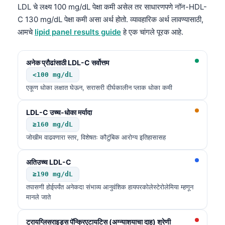
LDL चे लक्ष्य 100 mg/dL पेक्षा कमी असेल तर साधारणपणे नॉन-HDL-
C 130 mg/dL पेक्षा कमी असा अर्थ होतो. व्यावहारिक अर्थ लावण्यासाठी,
आमचे
lipid panel results guide
हे एक चांगले पूरक आहे.
अनेक प्रौढांसाठी LDL-C सर्वोत्तम
<100 mg/dL
एकूण धोका लक्षात घेऊन, सरासरी दीर्घकालीन प्लाक धोका कमी
LDL-C उच्च-धोका मर्यादा
≥160 mg/dL
जोखीम वाढवणारा स्तर, विशेषतः कौटुंबिक आरोग्य इतिहासासह
अतिउच्च LDL-C
≥190 mg/dL
तपासणी होईपर्यंत अनेकदा संभाव्य आनुवंशिक हायपरकोलेस्टेरोलेमिया म्हणून
मानले जाते
ट्रायग्लिसराइड्स पॅन्क्रिएटायटिस (अग्न्याशयाचा दाह) श्रेणी