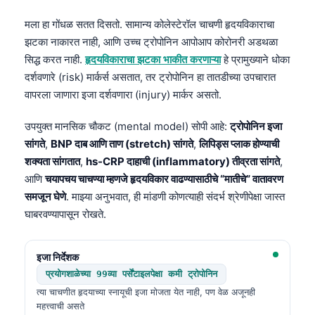
मला हा गोंधळ सतत दिसतो. सामान्य कोलेस्टेरॉल चाचणी हृदयविकाराचा
झटका नाकारत नाही, आणि उच्च ट्रोपोनिन आपोआप कोरोनरी अडथळा
सिद्ध करत नाही.
हृदयविकाराचा झटका भाकीत करणाऱ्या
हे प्रामुख्याने धोका
दर्शवणारे (risk) मार्कर्स असतात, तर ट्रोपोनिन हा तातडीच्या उपचारात
वापरला जाणारा इजा दर्शवणारा (injury) मार्कर असतो.
उपयुक्त मानसिक चौकट (mental model) सोपी आहे:
ट्रोपोनिन इजा
सांगते
,
BNP दाब आणि ताण (stretch) सांगते
,
लिपिड्स प्लाक होण्याची
शक्यता सांगतात
,
hs-CRP दाहाची (inflammatory) तीव्रता सांगते
,
आणि
चयापचय चाचण्या म्हणजे हृदयविकार वाढण्यासाठीचे “मातीचे” वातावरण
समजून घेणे
. माझ्या अनुभवात, ही मांडणी कोणत्याही संदर्भ श्रेणीपेक्षा जास्त
घाबरवण्यापासून रोखते.
इजा निर्देशक
प्रयोगशाळेच्या 99व्या पर्सेंटाइलपेक्षा कमी ट्रोपोनिन
त्या चाचणीत हृदयाच्या स्नायूची इजा मोजता येत नाही, पण वेळ अजूनही
महत्त्वाची असते