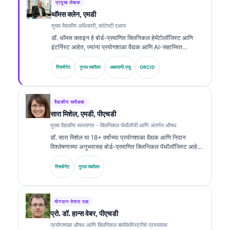
प्रमुख लेखक
थॉमस क्लेन, एमडी
मुख्य वैद्यकीय अधिकारी, कांटेस्टी एआय
डॉ. थॉमस क्लाइन हे बोर्ड-प्रमाणित क्लिनिकल हेमॅटोलॉजिस्ट आणि
इंटर्निस्ट आहेत, ज्यांना प्रयोगशाळा वैद्यक आणि AI-सहाय्यित
क्लिनिकल विश्लेषणामध्ये 15 हून अधिक वर्षांचा अनुभव आहे. Kantesti
AI येथे मुख्य वैद्यकीय अधिकारी म्हणून, ते मालकीच्या न्यूरल नेटवर्कच्या
रिसर्चगेट
गुगल स्कॉलर
अकादमी.एजु
ORCID
वैद्यकीय अचूकतेवर क्लिनिकल देखरेख प्रदान करतात. बायोमार्करचे अर्थ
लावणे आणि प्रयोगशाळा वैद्यक विषयांवरील प्रयोगशाळा निदान यांवर डॉ.
क्लाइन यांनी मोठ्या प्रमाणावर प्रकाशने केली आहेत.
वैद्यकीय समीक्षक
सारा मिशेल, एमडी, पीएचडी
मुख्य वैद्यकीय सल्लागार - क्लिनिकल पॅथॉलॉजी आणि अंतर्गत औषध
डॉ. सारा मिशेल या 18+ वर्षांच्या प्रयोगशाळा वैद्यक आणि निदान
विश्लेषणाच्या अनुभवासह बोर्ड-प्रमाणित क्लिनिकल पॅथॉलॉजिस्ट आहेत.
त्यांच्याकडे क्लिनिकल केमिस्ट्रीमध्ये विशेष प्रमाणपत्रे आहेत आणि
क्लिनिकल प्रॅक्टिसमध्ये बायोमार्कर पॅनेल्स व प्रयोगशाळा विश्लेषणावर
रिसर्चगेट
गुगल स्कॉलर
त्यांनी मोठ्या प्रमाणावर प्रकाशने केली आहेत.
योगदान देणारा तज्ञ
प्रो. डॉ. हान्स वेबर, पीएचडी
प्रयोगशाळा औषध आणि क्लिनिकल बायोकेमिस्ट्रीचे प्राध्यापक