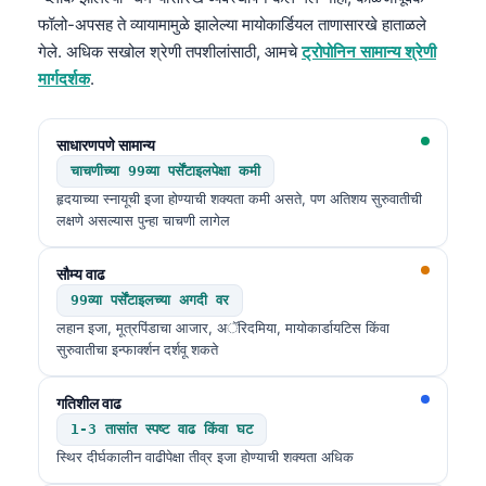
फॉलो-अपसह ते व्यायामामुळे झालेल्या मायोकार्डियल ताणासारखे हाताळले
गेले. अधिक सखोल श्रेणी तपशीलांसाठी, आमचे
ट्रोपोनिन सामान्य श्रेणी
मार्गदर्शक
.
साधारणपणे सामान्य
चाचणीच्या 99व्या पर्सेंटाइलपेक्षा कमी
हृदयाच्या स्नायूची इजा होण्याची शक्यता कमी असते, पण अतिशय सुरुवातीची
लक्षणे असल्यास पुन्हा चाचणी लागेल
सौम्य वाढ
99व्या पर्सेंटाइलच्या अगदी वर
लहान इजा, मूत्रपिंडाचा आजार, अॅरिदमिया, मायोकार्डायटिस किंवा
सुरुवातीचा इन्फार्क्शन दर्शवू शकते
गतिशील वाढ
1-3 तासांत स्पष्ट वाढ किंवा घट
स्थिर दीर्घकालीन वाढीपेक्षा तीव्र इजा होण्याची शक्यता अधिक