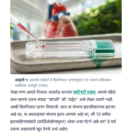
आकृती १:
हृदयाचे मार्कर्स हे क्लिनिकल प्रश्नानुसार गट करून पाहिल्यास
सर्वाधिक अर्थपूर्ण ठरतात.
जेव्हा रुग्ण आपले निकाल अपलोड करतात
कांटेस्टी एआय
, आमचे पहिले
काम म्हणजे एकच संख्या “चांगली” की “वाईट” असे लेबल लावणे नाही.
आम्ही क्लिनिकल प्रश्न विचारतो: आज हा संभाव्य हृदयविकाराचा झटका
आहे का, या आठवड्यात संभाव्य हृदय अपयश आहे का, की 10 वर्षांचा
हृदयवहिन्यासंबंधी (कार्डिओव्हॅस्क्युलर) धोका असा पॅटर्न आहे का? हे सर्व
एकाच अहवालाचे खूप वेगळे अर्थ आहेत.