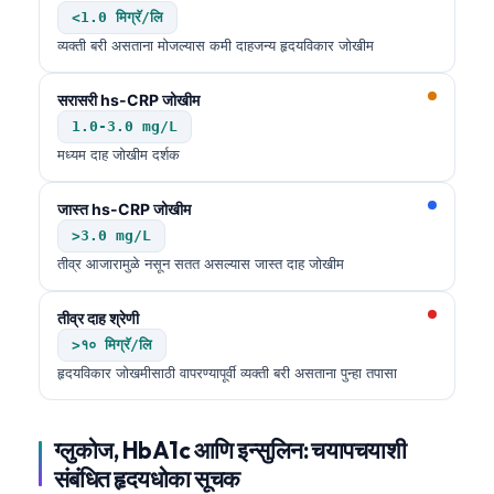
<1.0 मिग्रॅ/लि
தமிழ்
व्यक्ती बरी असताना मोजल्यास कमी दाहजन्य हृदयविकार जोखीम
తెలుగు
सरासरी hs-CRP जोखीम
اردو
1.0-3.0 mg/L
বাংলা
मध्यम दाह जोखीम दर्शक
Shqip
जास्त hs-CRP जोखीम
Magyar
>3.0 mg/L
Slovenščina
तीव्र आजारामुळे नसून सतत असल्यास जास्त दाह जोखीम
한국어
तीव्र दाह श्रेणी
Polski
>१० मिग्रॅ/लि
Lietuvių kalba
हृदयविकार जोखमीसाठी वापरण्यापूर्वी व्यक्ती बरी असताना पुन्हा तपासा
Русский
ქართული
ग्लुकोज, HbA1c आणि इन्सुलिन: चयापचयाशी
Čeština
संबंधित हृदयधोका सूचक