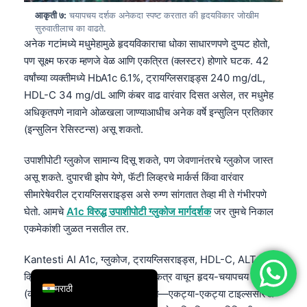
आकृती ७:
चयापचय दर्शक अनेकदा स्पष्ट करतात की हृदयविकार जोखीम
简体中文
सुरुवातीलाच का वाढते.
Română
अनेक गटांमध्ये मधुमेहामुळे हृदयविकाराचा धोका साधारणपणे दुप्पट होतो,
पण सूक्ष्म फरक म्हणजे वेळ आणि एकत्रित (क्लस्टर) होणारे घटक. 42
Türkçe
वर्षांच्या व्यक्तीमध्ये HbA1c 6.1%, ट्रायग्लिसराइड्स 240 mg/dL,
Ελληνικά
HDL-C 34 mg/dL आणि कंबर वाढ वारंवार दिसत असेल, तर मधुमेह
Português
अधिकृतपणे नावाने ओळखला जाण्याआधीच अनेक वर्षे इन्सुलिन प्रतिकार
(इन्सुलिन रेसिस्टन्स) असू शकतो.
Español
Italiano
उपाशीपोटी ग्लुकोज सामान्य दिसू शकते, पण जेवणानंतरचे ग्लुकोज जास्त
עִבְרִית
असू शकते. दुपारची झोप येणे, फॅटी लिव्हरचे मार्कर्स किंवा वारंवार
सीमारेषेवरील ट्रायग्लिसराइड्स असे रुग्ण सांगतात तेव्हा मी ते गंभीरपणे
Français
घेतो. आमचे
A1c विरुद्ध उपाशीपोटी ग्लुकोज मार्गदर्शक
जर तुमचे निकाल
العربية
एकमेकांशी जुळत नसतील तर.
Deutsch
Kantesti AI A1c, ग्लुकोज, ट्रायग्लिसराइड्स, HDL-C, ALT,
English
क्रिएटिनिन आणि औषधांचा संदर्भ हे एकत्र वाचून हृदय-चयापचय
मराठी
(कार्डिओमेटाबॉलिक) धोका समजून घेते—एकट्या-एकट्या टाइल्ससारखे