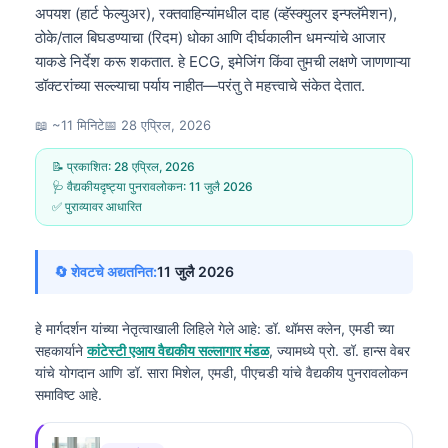
अपयश (हार्ट फेल्युअर), रक्तवाहिन्यांमधील दाह (व्हॅस्क्युलर इन्फ्लॅमेशन),
ठोके/ताल बिघडण्याचा (रिदम) धोका आणि दीर्घकालीन धमन्यांचे आजार
याकडे निर्देश करू शकतात. हे ECG, इमेजिंग किंवा तुमची लक्षणे जाणणाऱ्या
डॉक्टरांच्या सल्ल्याचा पर्याय नाहीत—परंतु ते महत्त्वाचे संकेत देतात.
📖 ~11 मिनिटे
📅
28 एप्रिल, 2026
📝 प्रकाशित:
28 एप्रिल, 2026
🩺 वैद्यकीयदृष्ट्या पुनरावलोकन:
11 जुलै 2026
✅ पुराव्यावर आधारित
🔄 शेवटचे अद्यतनित:
11 जुलै 2026
हे मार्गदर्शन यांच्या नेतृत्वाखाली लिहिले गेले आहे:
डॉ. थॉमस क्लेन, एमडी
च्या
सहकार्याने
कांटेस्टी एआय वैद्यकीय सल्लागार मंडळ
, ज्यामध्ये प्रो. डॉ. हान्स वेबर
यांचे योगदान आणि डॉ. सारा मिशेल, एमडी, पीएचडी यांचे वैद्यकीय पुनरावलोकन
समाविष्ट आहे.