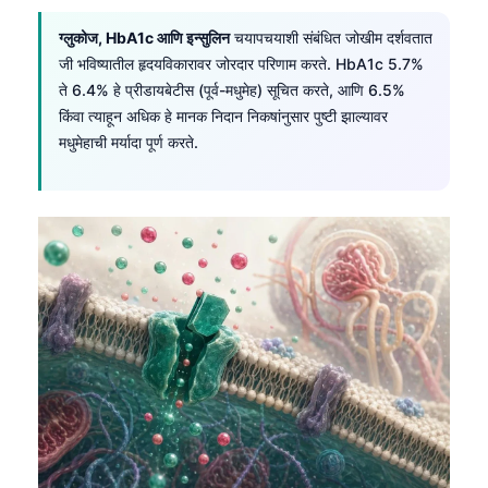
日本語
ग्लुकोज, HbA1c आणि इन्सुलिन
चयापचयाशी संबंधित जोखीम दर्शवतात
Eesti
जी भविष्यातील हृदयविकारावर जोरदार परिणाम करते. HbA1c 5.7%
Azərbaycan dili
ते 6.4% हे प्रीडायबेटीस (पूर्व-मधुमेह) सूचित करते, आणि 6.5%
किंवा त्याहून अधिक हे मानक निदान निकषांनुसार पुष्टी झाल्यावर
Bosanski
मधुमेहाची मर्यादा पूर्ण करते.
Svenska
Српски језик
Íslenska
Հայերեն
Bahasa Indonesia
हिन्दी
Nederlands
Dansk
Български
فارسی