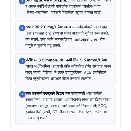
हे अनेक कार्डिओलॉजी मार्गदर्शक तत्त्वांमध्ये जोखीम-वर्धक
(रिस्क-एन्हान्सिंग) वारशाने मिळालेला सूचक मानला जातो.
hs-CRP 2.0 mg/L पेक्षा जास्त
रक्तवाहिन्यांमध्ये जास्त दाह
(inflammation) होण्याचा धोका वाढल्याचे सूचित करू शकते,
पण संसर्ग, इजा आणि स्वयंप्रतिकार (autoimmune) रोग
यामुळे ते चुकीने वाढू शकते.
पोटॅशियम 3.5 mmol/L पेक्षा कमी किंवा 5.5 mmol/L पेक्षा
जास्त
अॅरिदमिया (हृदयाची ठोके अनियमित होणे) होण्याचा धोका
वाढवू शकते, विशेषतः जे लोक डाययुरेटिक्स, ACE इनहिबिटर्स
किंवा मूत्रपिंडाच्या औषधांचे सेवन करतात त्यांच्यात.
रक्त तपासणी एकट्याने निदान करू शकत नाही
अडथळलेली
रक्तवाहिन्या, झडपांचे आजार, अॅरिदमिया किंवा कार्डिओमायोपॅथी
(हृदयाच्या स्नायूंचा आजार) यांचे एकट्याने निदान नाही; ECG,
इकोकार्डिओग्राफी, CT अँजिओग्राफी किंवा स्ट्रेस टेस्टिंगची
गरज भासू शकते.