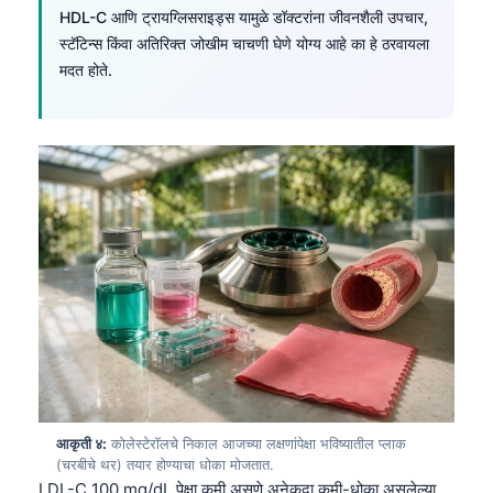
HDL-C आणि ट्रायग्लिसराइड्स यामुळे डॉक्टरांना जीवनशैली उपचार,
स्टॅटिन्स किंवा अतिरिक्त जोखीम चाचणी घेणे योग्य आहे का हे ठरवायला
मदत होते.
आकृती ४:
कोलेस्टेरॉलचे निकाल आजच्या लक्षणांपेक्षा भविष्यातील प्लाक
(चरबीचे थर) तयार होण्याचा धोका मोजतात.
LDL-C 100 mg/dL पेक्षा कमी असणे अनेकदा कमी-धोका असलेल्या