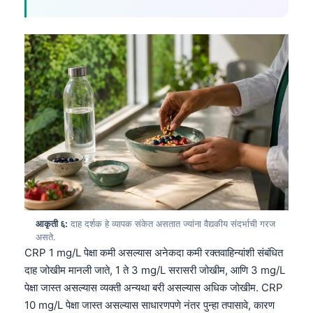
Gàidhlig
Euskara
Македонски јазик
Latviešu valoda
Galego
অসমীয়া
සිංහල
سنڌي
پښتو
आकृती ६:
दाह दर्शक हे व्यापक संकेत असतात ज्यांना वैद्यकीय संदर्भाची गरज
Slovenčina
असते.
CRP 1 mg/L पेक्षा कमी असल्यास अनेकदा कमी रक्तवाहिन्यांशी संबंधित
Hrvatski
दाह जोखीम मानली जाते, 1 ते 3 mg/L सरासरी जोखीम, आणि 3 mg/L
Suomi
पेक्षा जास्त असल्यास व्यक्ती अन्यथा बरी असल्यास अधिक जोखीम. CRP
Қазақ тілі
10 mg/L पेक्षा जास्त असल्यास साधारणपणे नंतर पुन्हा तपासावे, कारण