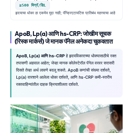
≥500 मिग्रॅ/डिL
हृदयाचा धोका हा एकमेव मुद्दा नाही; पॅन्क्रिएटायटिस प्रतिबंध महत्त्वाचा आहे
ApoB, Lp(a) आणि hs-CRP: जोखीम सूचक
(रिस्क मार्कर्स) जे मानक पॅनेल अनेकदा चुकवतात
ApoB, Lp(a) आणि hs-CRP
हे हृदयविकाराच्या धोक्यासाठीचे रक्त
तपासणी अहवाल आहेत; जेव्हा मानक कोलेस्टेरॉल पॅनेल वरवर सरासरी
दिसते तेव्हा अर्थ लावणे बदलू शकते. ApoB कणांची संख्या दर्शवते,
Lp(a) वारशाने आलेला धोका दर्शवते, आणि hs-CRP कमी-स्तरीय
रक्तवाहिन्यांतील दाहक क्रियाशीलता दर्शवते.