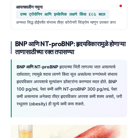
आपत्कालीन नमुना
उच्च ट्रोपोनिन आणि इस्केमिक लक्षणे किंवा ECG बदल
अन्यथा सिद्ध होईपर्यंत संभाव्य तीव्र कोरोनरी सिंड्रोम म्हणून उपचार करा
BNP आणि NT-proBNP: हृदयविकारामुळे होणाऱ्या
ताणासाठीच्या रक्त तपासण्या
BNP आणि NT-proBNP
हृदयाच्या भिंती ताणल्या जात असल्याचे
दर्शवतात; त्यामुळे श्वास लागणे किंवा सूज असलेल्या रुग्णांमध्ये संभाव्य
हृदयविकार अपयशाचे मूल्यांकन डॉक्टरांना करण्यात मदत होते. BNP
100 pg/mL पेक्षा कमी आणि NT-proBNP 300 pg/mL पेक्षा
कमी असल्यास अनेकदा तीव्र हृदयविकार अपयश कमी शक्य असते, जरी
स्थूलता (obesity) ही मूल्ये कमी करू शकते.