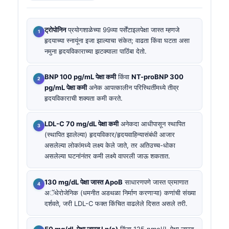
ट्रोपोनिन
प्रयोगशाळेच्या 99व्या पर्सेंटाइलपेक्षा जास्त म्हणजे
हृदयाच्या स्नायूंना इजा झाल्याचा संकेत; वाढता किंवा घटता असा
नमुना हृदयविकाराच्या झटक्याला पाठिंबा देतो.
BNP 100 pg/mL पेक्षा कमी
किंवा
NT-proBNP 300
pg/mL पेक्षा कमी
अनेक आपत्कालीन परिस्थितींमध्ये तीव्र
हृदयविकाराची शक्यता कमी करते.
LDL-C 70 mg/dL पेक्षा कमी
अनेकदा आधीपासून स्थापित
(स्थापित झालेल्या) हृदयविकार/हृदयवाहिन्यासंबंधी आजार
असलेल्या लोकांमध्ये लक्ष्य केले जाते, तर अतिउच्च-धोका
असलेल्या घटनांनंतर कमी लक्ष्ये वापरली जाऊ शकतात.
130 mg/dL पेक्षा जास्त ApoB
साधारणपणे जास्त प्रमाणात
अॅथेरोजेनिक (धमनीत अडथळा निर्माण करणाऱ्या) कणांची संख्या
दर्शवते, जरी LDL-C फक्त किंचित वाढलेले दिसत असले तरी.
50 mg/dL पेक्षा जास्त Lp(a)
किंवा 125 nmol/L पेक्षा जास्त