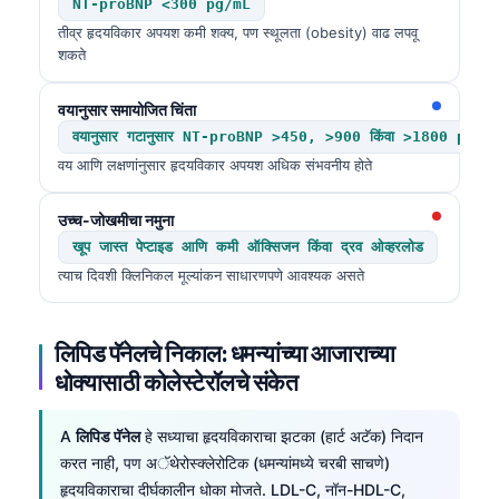
NT-proBNP <300 pg/mL
तीव्र हृदयविकार अपयश कमी शक्य, पण स्थूलता (obesity) वाढ लपवू
शकते
वयानुसार समायोजित चिंता
वयानुसार गटानुसार NT-proBNP >450, >900 किंवा >1800 pg/m
वय आणि लक्षणांनुसार हृदयविकार अपयश अधिक संभवनीय होते
उच्च-जोखमीचा नमुना
खूप जास्त पेप्टाइड आणि कमी ऑक्सिजन किंवा द्रव ओव्हरलोड
त्याच दिवशी क्लिनिकल मूल्यांकन साधारणपणे आवश्यक असते
लिपिड पॅनेलचे निकाल: धमन्यांच्या आजाराच्या
धोक्यासाठी कोलेस्टेरॉलचे संकेत
A
लिपिड पॅनेल
हे सध्याचा हृदयविकाराचा झटका (हार्ट अटॅक) निदान
करत नाही, पण अॅथेरोस्क्लेरोटिक (धमन्यांमध्ये चरबी साचणे)
हृदयविकाराचा दीर्घकालीन धोका मोजते. LDL-C, नॉन-HDL-C,