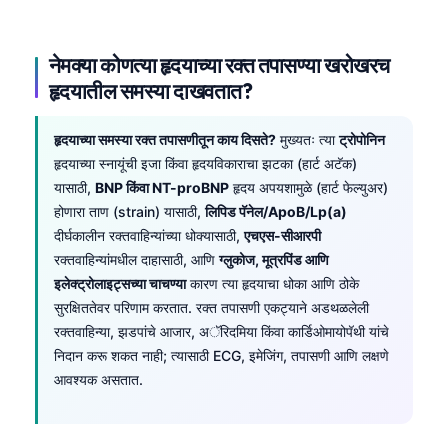
नेमक्या कोणत्या हृदयाच्या रक्त तपासण्या खरोखरच
हृदयातील समस्या दाखवतात?
हृदयाच्या समस्या रक्त तपासणीतून काय दिसते?
मुख्यतः त्या
ट्रोपोनिन
हृदयाच्या स्नायूंची इजा किंवा हृदयविकाराचा झटका (हार्ट अटॅक)
यासाठी,
BNP किंवा NT-proBNP
हृदय अपयशामुळे (हार्ट फेल्युअर)
होणारा ताण (strain) यासाठी,
लिपिड पॅनेल/ApoB/Lp(a)
दीर्घकालीन रक्तवाहिन्यांच्या धोक्यासाठी,
एचएस-सीआरपी
रक्तवाहिन्यांमधील दाहासाठी, आणि
ग्लुकोज, मूत्रपिंड आणि
इलेक्ट्रोलाइट्सच्या चाचण्या
कारण त्या हृदयाचा धोका आणि ठोके
सुरक्षिततेवर परिणाम करतात. रक्त तपासणी एकट्याने अडथळलेली
रक्तवाहिन्या, झडपांचे आजार, अॅरिदमिया किंवा कार्डिओमायोपॅथी यांचे
निदान करू शकत नाही; त्यासाठी ECG, इमेजिंग, तपासणी आणि लक्षणे
आवश्यक असतात.