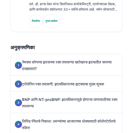
प्रो. डॉ. हान्स वेबर यांना क्लिनिकल बायोकेमिस्ट्री, प्रयोगशाळा वैद्यक,
आणि बायोमार्कर संशोधनात 30+ वर्षांचे कौशल्य आहे. जर्मन सोसायटी
फॉर क्लिनिकल केमिस्ट्रीचे माजी अध्यक्ष म्हणून, ते निदान पॅनेल विश्लेषण,
बायोमार्कर मानकीकरण, आणि AI-सहाय्यित प्रयोगशाळा वैद्यक यात
रिसर्चगेट
गुगल स्कॉलर
विशेष तज्ज्ञ आहेत.
अनुक्रमणिका
नेमक्या कोणत्या हृदयाच्या रक्त तपासण्या खरोखरच हृदयातील समस्या
दाखवतात?
ट्रोपोनिन रक्त तपासणी: हृदयविकाराच्या झटक्याचा मुख्य सूचक
BNP आणि NT-proBNP: हृदयविकारामुळे होणाऱ्या ताणासाठीच्या रक्त
तपासण्या
लिपिड पॅनेलचे निकाल: धमन्यांच्या आजाराच्या धोक्यासाठी कोलेस्टेरॉलचे
संकेत