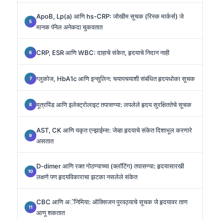
ApoB, Lp(a) आणि hs-CRP: जोखीम सूचक (रिस्क मार्कर्स) जे
मानक पॅनेल अनेकदा चुकवतात
CRP, ESR आणि WBC: दाहाचे संकेत, हृदयाचे निदान नाही
ग्लुकोज, HbA1c आणि इन्सुलिन: चयापचयाशी संबंधित हृदयधोका सूचक
मूत्रपिंड आणि इलेक्ट्रोलाइट तपासण्या: लपलेले हृदय सुरक्षिततेचे सूचक
AST, CK आणि यकृत एन्झाईम्स: जेव्हा हृदयाचे संकेत दिशाभूल करणारे
असतात
D-dimer आणि रक्त गोठण्याच्या (क्लॉटिंग) तपासण्या: हृदयासारखी
लक्षणे पण हृदयविकाराचा झटका नसलेले संकेत
CBC आणि अॅनिमिया: ऑक्सिजन पुरवठ्याचे सूचक जे हृदयावर ताण
आणू शकतात