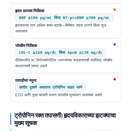
हृदय अपयश निर्देशक
BNP ≥100 pg/mL किंवा NT-proBNP ≥300 pg/mL
हृदयावरचा ताण अधिक शक्य वाटतो—विशेषतः श्वास लागणे किंवा सूज
असल्यास
जोखीम निर्देशक
LDL-C ≥160 mg/dL किंवा ApoB ≥130 mg/dL
दीर्घकालीन अॅथेरोस्क्लेरोटिक (धमन्यांच्या कडकपणाशी संबंधित) जोखीम
साधारणपणे जास्त असते
तातडीचा नमुना
छातीत दुखणे असताना ट्रोपोनिन वाढत जाणे
ECG आणि पुन्हा चाचणी करून तातडीचे मूल्यांकन आवश्यक असते
ट्रोपोनिन रक्त तपासणी: हृदयविकाराच्या झटक्याचा
मुख्य सूचक