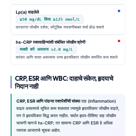
Frysk
Lp(a) वाढलेले
Esperanto
≥50 mg/dL किंवा ≥125 nmol/L
Беларуская мова
वारसागत जोखीम दर्शक; कौटुंबिक तपासणीबाबत चर्चा होऊ शकते
Татар теле
hs-CRP रक्तवाहिन्यांशी संबंधित जोखीम श्रेणी
Кыргызча
व्यक्ती बरी असताना >2.0 mg/L
ئۇيغۇرچە
वारंवार आणि सतत असल्यास उच्च हृदयविकार जोखीम समर्थित करू शकते
Cebuano
Basa Jawa
CRP, ESR आणि WBC: दाहाचे संकेत, हृदयाचे
निदान नाही
ພາສາລາວ
Монгол
CRP, ESR आणि पांढऱ्या रक्तपेशींची संख्या
दाह (inflammation)
Afrikaans
वाढत असल्याचे सूचित करू शकतात ज्यामुळे हृदयविकार जोखीम वाढते,
पण ते हृदयविकार सिद्ध करत नाहीत. सर्वात हृदय-विशिष्ट दाह जोखीम
العربية المغربية
चाचणी म्हणजे hs-CRP; तर सामान्य CRP आणि ESR हे अधिक
Occitan
व्यापक आजाराचे सूचक आहेत.