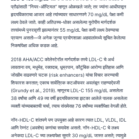
प्रौढांसाठी “नियर-ऑप्टिमल” म्हणून ओळखले जाते; तर ज्यांना आधीपासून
हृदयविकाराचा आजार आहे त्यांच्यावर साधारणपणे 70 mg/dL पेक्षा कमी
लक्ष्य ठेवले जाते. काही अतिउच्च-धोका असलेल्या युरोपीय मार्गदर्शक
तत्त्वांमध्ये पुनरावृत्ती झाल्यानंतर 55 mg/dL पेक्षा कमी लक्ष्य ठेवण्याचा
प्रयत्न असतो—जे अनेक जुन्या प्रयोगशाळा अहवालांमध्ये सूचित केलेल्या
निकषांपेक्षा अधिक कडक आहे.
2018 AHA/ACC कोलेस्टेरॉल मार्गदर्शक तत्त्वे LDL-C चे अर्थ
लावताना वय, मधुमेह, रक्तदाब, धूम्रपान, कौटुंबिक आरोग्य इतिहास आणि
जोखीम वाढवणारे घटक (risk enhancers) यांचा विचार करण्याची
शिफारस करतात; एकाच सार्वत्रिक कटऑफवर अवलंबून राहण्याऐवजी
(Grundy et al., 2019). म्हणूनच LDL-C 155 mg/dL असलेला
38 वर्षांचा आणि 49 व्या वर्षी हृदयविकाराचा झटका आलेले पालक असलेला
व्यक्ती यांच्याबाबतची चर्चा, त्याच संख्येसह 76 वर्षांच्या व्यक्तीपेक्षा वेगळी होते.
नॉन-HDL-C शांतपणे पण उपयुक्त आहे कारण त्यात LDL, VLDL, IDL
आणि रेम्नंट (अवशेष) कणांचा समावेश असतो. नॉन-HDL-C चे लक्ष्य
अनेकदा LDL-C च्या लक्ष्यापेक्षा सुमारे 30 mg/dL जास्त असते; त्यामुळे