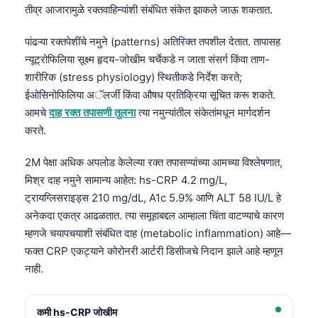
तीव्र आजारामुळे रक्तवाहिन्यांशी संबंधित संकेत झाकले जाऊ शकतात.
Català
O‘zbekcha
पांढऱ्या रक्तपेशींचे नमुने (patterns) अतिरिक्त तपशील देतात. तापासह
Українська
न्यूट्रोफिलिया सूक्ष्म हृदय-जोखीम चर्चेकडे न जाता संसर्ग किंवा ताण-
शारीरिक (stress physiology) स्थितीकडे निर्देश करते;
አማርኛ
ईओसिनोफिलिया अॅलर्जी किंवा औषध प्रतिक्रिया सूचित करू शकते.
Kiswahili
आमचे
दाह रक्त तपासणी तुलना
त्या नमुन्यांतील संकेतांमधून मार्गदर्शन
ភាសាខ្មែរ
करते.
ဗမာစာ
2M पेक्षा अधिक अपलोड केलेल्या रक्त तपासण्यांच्या आमच्या विश्लेषणात,
ไทย
मिश्र दाह नमुने सामान्य आहेत: hs-CRP 4.2 mg/L,
ट्रायग्लिसराइड्स 210 mg/dL, A1c 5.9% आणि ALT 58 IU/L हे
Tagalog
अनेकदा एकत्र आढळतात. त्या समूहाबद्दल आम्हाला चिंता वाटण्याचे कारण
Tiếng Việt
म्हणजे चयापचयाशी संबंधित दाह (metabolic inflammation) आहे—
Bahasa Melayu
फक्त CRP एकट्याने कोरोनरी आर्टरी डिसीजचे निदान झाले आहे म्हणून
नाही.
മലയാളം
ಕನ್ನಡ
कमी hs-CRP जोखीम
ગુજરાતી