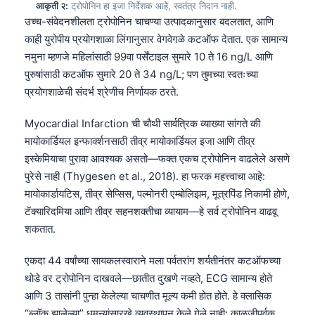
आकृती २:
ट्रोपोनिन हा इजा निर्देशक आहे, स्वतंत्र निदान नाही.
उच्च-संवेदनशीलता ट्रोपोनिन चाचण्या उत्पादकानुसार बदलतात, आणि
काही युरोपीय प्रयोगशाळा लिंगानुसार वेगवेगळे कटऑफ देतात. एक सामान्य
नमुना म्हणजे महिलांसाठी 99वा पर्सेंटाइल सुमारे 10 ते 16 ng/L आणि
पुरुषांसाठी कटऑफ सुमारे 20 ते 34 ng/L; पण तुमच्या स्वतःच्या
प्रयोगशाळेची संदर्भ श्रेणीच निर्णायक ठरते.
Myocardial Infarction ची चौथी सार्वत्रिक व्याख्या सांगते की
मायोकार्डियल इन्फार्क्शनसाठी तीव्र मायोकार्डियल इजा आणि तीव्र
इस्केमियाचा पुरावा आवश्यक असतो—फक्त एकच ट्रोपोनिन वाढलेले असणे
पुरेसे नाही (Thygesen et al., 2018). हा फरक महत्त्वाचा आहे:
मायोकार्डायटिस, तीव्र सेप्सिस, पल्मोनरी एम्बोलिझम, मूत्रपिंड निकामी होणे,
टॅक्यारिदमिया आणि तीव्र सहनशक्तीचा व्यायाम—हे सर्व ट्रोपोनिन वाढवू
शकतात.
एकदा 44 वर्षांच्या सायकलस्वाराने मला पर्वतरांग शर्यतीनंतर कटऑफच्या
थोडे वर ट्रोपोनिन दाखवले—छातीत दुखणे नव्हते, ECG सामान्य होते
आणि 3 तासांनी पुन्हा केलेल्या चाचणीत मूल्य कमी होत होते. हे क्लासिक
“ब्लॉक झालेल्या” धमन्यांसारखे व्यवस्थापन केले गेले नाही; काळजीपूर्वक