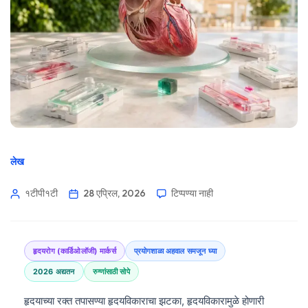
लेख
१टीपी१टी
28 एप्रिल, 2026
टिप्पण्या नाही
हृदयरोग (कार्डिओलॉजी) मार्कर्स
प्रयोगशाळा अहवाल समजून घ्या
2026 अद्यतन
रुग्णांसाठी सोपे
हृदयाच्या रक्त तपासण्या हृदयविकाराचा झटका, हृदयविकारामुळे होणारी