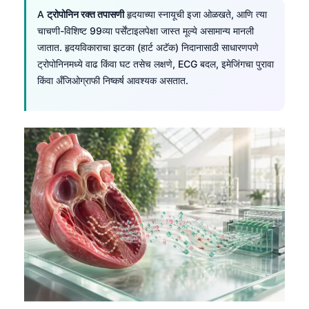
A
ट्रोपोनिन रक्त तपासणी
हृदयाच्या स्नायूची इजा ओळखते, आणि त्या
चाचणी-विशिष्ट 99व्या पर्सेंटाइलपेक्षा जास्त मूल्ये असामान्य मानली
जातात. हृदयविकाराचा झटका (हार्ट अटॅक) निदानासाठी साधारणपणे
ट्रोपोनिनमध्ये वाढ किंवा घट तसेच लक्षणे, ECG बदल, इमेजिंगचा पुरावा
किंवा अँजिओग्राफी निष्कर्ष आवश्यक असतात.