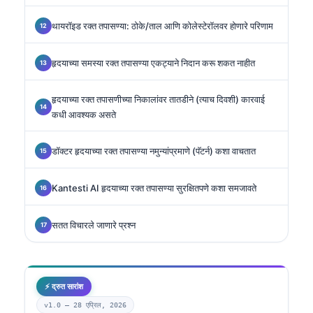
थायरॉइड रक्त तपासण्या: ठोके/ताल आणि कोलेस्टेरॉलवर होणारे परिणाम
हृदयाच्या समस्या रक्त तपासण्या एकट्याने निदान करू शकत नाहीत
हृदयाच्या रक्त तपासणीच्या निकालांवर तातडीने (त्याच दिवशी) कारवाई
कधी आवश्यक असते
डॉक्टर हृदयाच्या रक्त तपासण्या नमुन्यांप्रमाणे (पॅटर्न) कशा वाचतात
Kantesti AI हृदयाच्या रक्त तपासण्या सुरक्षितपणे कशा समजावते
सतत विचारले जाणारे प्रश्न
⚡ द्रुत सारांश
v1.0 —
28 एप्रिल, 2026