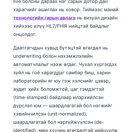
live болсны дараах нэг сарын дотор дан
తెలుగు
харагчийг ашиглах нь ховор. Тиймээс манай
технологийн гарын авлага
нь визуал дизайн
मराठी
хийхээс илүү HL7/FHIR нийцтэй байдлыг
اردو
онцолдог.
বাংলা
Даатгагчдын хувьд бүтэцтэй өгөгдөл нь
Shqip
underwriting болон нэхэмжлэлийн
Magyar
автоматчлалыг нээж өгдөг. Чухал хүргэгдэх
Slovenščina
зүйл нь гоё харагддаг самбар биш, харин
한국어
лабораторийн яг юу гэж хэлснийг цэвэр,
Polski
аудит хийх боломжтой, цаг тэмдэгтэй
Lietuvių kalba
(time-stamped) байдлаар илэрхийлсэн
дүрслэл юм — шаардлагатай бол нэгжийг
Русский
хэвийнчилсэн (unit-normalized),
ქართული
шаардлагатай бол нэргүйжүүлсэн (de-
Čeština
identified), мөн хуучин өгөгдөлтэй нийцүүлж