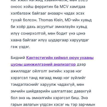
оноос хойш ферритин ба MCV хамтдаа
хэлбэлзэж байгааг анзаарч чадах эсэх
тухай болсон. Thomas Klein, MD-ийн хувьд
би хоёр дахь асуултыг эмнэлзүйн хувьд
илүү сонирхолтой, мөн бодит үнэ цэнэ
хаана байгааг илүү шударгаар харуулдаг
гэж үздэг.
Бидний
Кантестигийн хиймэл оюун ухааны
цусны шинжилгээний анализатор
дээр
ажилладаг ойлголт энгийн: хэрэв нэг
хэрэгсэл танд яагаад ямар нэг зүйлийг
тэмдэглэснийг харуулж чадахгүй, мөн
эмчийн шийдвэрийн шалгалтаас давахгүй
бол энэ нь эмнэлгийн хэрэгсэл биш. Энэ
гарын авлагын үлдсэн хэсэг нь тэр зарчмын