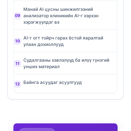
Манай AI цусны шинжилгээний
анализатор клиникийн AI-г хэрхэн
хэрэгжүүлдэг вэ
AI-г огт тойрч гарах ёстой яаралтай
улаан дохиоллууд
Судалгааны хэвлэлүүд ба илүү гүнзгий
унших материал
Байнга асуудаг асуултууд