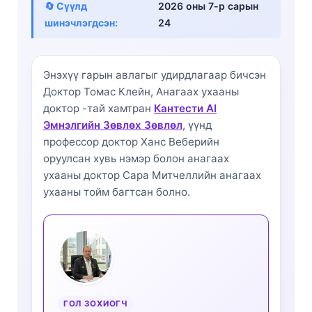
🔄 Сүүлд
2026 оны 7-р сарын
шинэчлэгдсэн:
24
Энэхүү гарын авлагыг удирдлагаар бичсэн
Доктор Томас Клейн, Анагаах ухааны
доктор
-тай хамтран
Кантести AI
Эмнэлгийн Зөвлөх Зөвлөл
, үүнд
профессор доктор Ханс Веберийн
оруулсан хувь нэмэр болон анагаах
ухааны доктор Сара Митчеллийн анагаах
ухааны тойм багтсан болно.
ГОЛ ЗОХИОГЧ