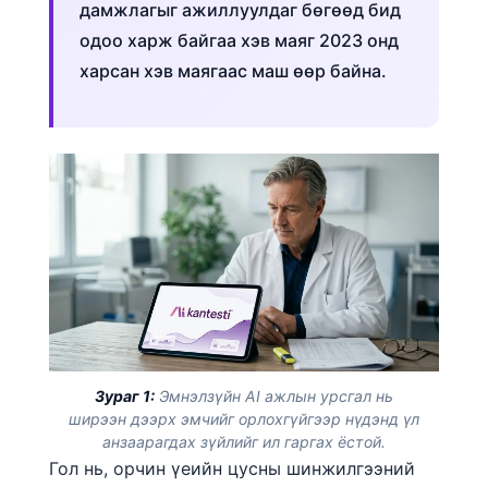
дамжлагыг ажиллуулдаг бөгөөд бид
одоо харж байгаа хэв маяг 2023 онд
харсан хэв маягаас маш өөр байна.
Зураг 1:
Эмнэлзүйн AI ажлын урсгал нь
ширээн дээрх эмчийг орлохгүйгээр нүдэнд үл
анзаарагдах зүйлийг ил гаргах ёстой.
Гол нь, орчин үеийн цусны шинжилгээний