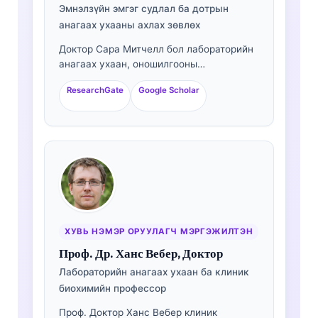
Эмнэлзүйн эмгэг судлал ба дотрын
анагаах ухааны ахлах зөвлөх
Доктор Сара Митчелл бол лабораторийн
анагаах ухаан, оношилгооны
шинжилгээнд 18+ жилийн туршлагатай,
ResearchGate
Google Scholar
зөвлөлөөр баталгаажсан клиник эмгэг
судлаач (клиник патологоанатом) юм.
Тэрээр клиник химийн чиглэлээр
мэргэшлийн гэрчилгээтэй бөгөөд
эмнэлзүйн практикт биомаркерийн багц
болон лабораторийн шинжилгээний
талаар өргөнөөр нийтэлсэн.
ХУВЬ НЭМЭР ОРУУЛАГЧ МЭРГЭЖИЛТЭН
Проф. Др. Ханс Вебер, Доктор
Лабораторийн анагаах ухаан ба клиник
биохимийн профессор
Проф. Доктор Ханс Вебер клиник