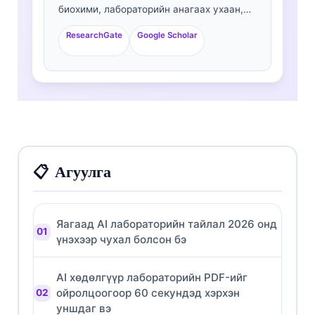
биохими, лабораторийн анагаах ухаан,
биомаркерийн судалгаанд 30+ жилийн
ResearchGate
Google Scholar
туршлагатай. Германы Клиник химийн
нийгэмлэгийн (German Society for Clinical
Chemistry) Ерөнхийлөгчөөр ажиллаж
байсан тэрээр оношилгооны багцын
шинжилгээ, биомаркерийн
стандартчилал, AI-д тулгуурласан
лабораторийн анагаах ухааны чиглэлээр
мэргэшсэн.
Агуулга
Яагаад AI лабораторийн тайлал 2026 онд
үнэхээр чухал болсон бэ
AI хөдөлгүүр лабораторийн PDF-ийг
ойролцоогоор 60 секундэд хэрхэн
уншдаг вэ