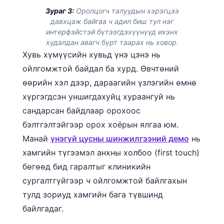
Euskara
Зураг 3:
Оролцогч талуудын хэрэгцээ
Македонски јазик
давхцаж байгаа ч адил биш тул нэг
интерфэйстэй бүтээгдэхүүнүүд ихэнх
Latviešu valoda
худалдан авагч бүрт таарах нь ховор.
Galego
Хувь хүмүүсийн хувьд үнэ цэнэ нь
অসমীয়া
ойлгомжтой байдал ба хурд. Өвчтөний
өөрийн хэл дээр, дараагийн үзлэгийн өмнө
සිංහල
хүргэгдсэн уншигдахуйц хураангуй нь
سنڌي
сандарсан байдлаар орохоос
پښتو
бэлтгэлтэйгээр орох хоёрын ялгаа юм.
Манай
үнэгүй цусны шинжилгээний демо
нь
Slovenčina
хамгийн түгээмэл анхны холбоо (first touch)
Hrvatski
бөгөөд бид гаралтыг клиникийн
сургалтгүйгээр ч ойлгомжтой байлгахын
Suomi
тулд зориуд хамгийн бага түвшинд
Қазақ тілі
байлгадаг.
Català