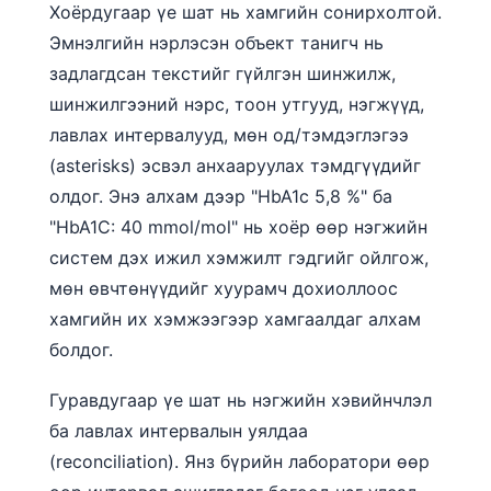
Хоёрдугаар үе шат нь хамгийн сонирхолтой.
Эмнэлгийн нэрлэсэн объект танигч нь
задлагдсан текстийг гүйлгэн шинжилж,
шинжилгээний нэрс, тоон утгууд, нэгжүүд,
лавлах интервалууд, мөн од/тэмдэглэгээ
(asterisks) эсвэл анхааруулах тэмдгүүдийг
олдог. Энэ алхам дээр "HbA1c 5,8 %" ба
"HbA1C: 40 mmol/mol" нь хоёр өөр нэгжийн
систем дэх ижил хэмжилт гэдгийг ойлгож,
мөн өвчтөнүүдийг хуурамч дохиоллоос
хамгийн их хэмжээгээр хамгаалдаг алхам
болдог.
Гуравдугаар үе шат нь нэгжийн хэвийнчлэл
ба лавлах интервалын уялдаа
(reconciliation). Янз бүрийн лаборатори өөр