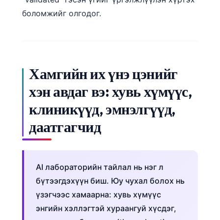
боломжийг олгодог.
Хамгийн их үнэ цэнийг
хэн авдаг вэ: хувь хүмүүс,
клиникүүд, эмнэлгүүд,
даатгагчид
AI лабораторийн тайлал нь нэг л
бүтээгдэхүүн биш. Юу чухал болох нь
үзэгчээс хамаарна: хувь хүмүүс
Norsk bokmål
энгийн хэллэгтэй хураангуй хүсдэг,
Ślōnskŏ gŏdka