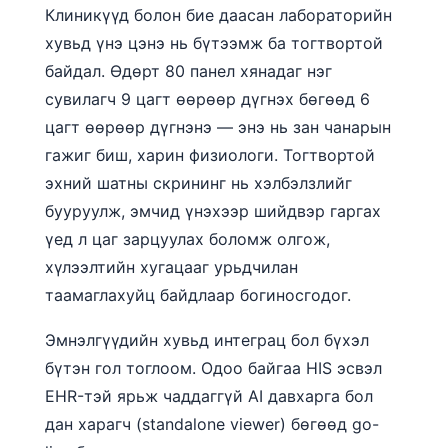
Клиникүүд болон бие даасан лабораторийн
O‘zbekcha
хувьд үнэ цэнэ нь бүтээмж ба тогтвортой
Українська
байдал. Өдөрт 80 панел хянадаг нэг
አማርኛ
сувилагч 9 цагт өөрөөр дүгнэх бөгөөд 6
Kiswahili
цагт өөрөөр дүгнэнэ — энэ нь зан чанарын
ភាសាខ្មែរ
гажиг биш, харин физиологи. Тогтвортой
ဗမာစာ
эхний шатны скрининг нь хэлбэлзлийг
бууруулж, эмчид үнэхээр шийдвэр гаргах
ไทย
үед л цаг зарцуулах боломж олгож,
Tagalog
хүлээлтийн хугацааг урьдчилан
Tiếng Việt
таамаглахуйц байдлаар богиносгодог.
Bahasa Melayu
Эмнэлгүүдийн хувьд интеграц бол бүхэл
മലയാളം
бүтэн гол тоглоом. Одоо байгаа HIS эсвэл
ಕನ್ನಡ
EHR-тэй ярьж чаддаггүй AI давхарга бол
ગુજરાતી
дан харагч (standalone viewer) бөгөөд go-
தமிழ்