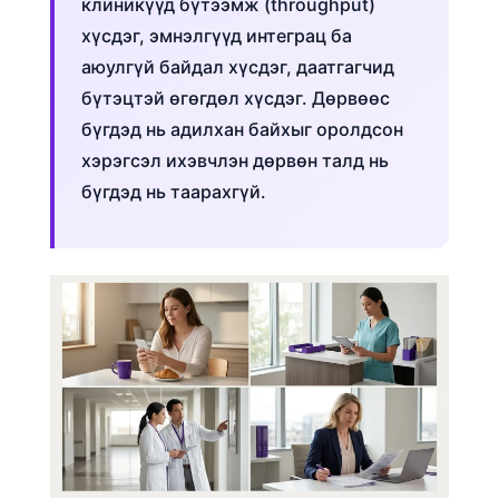
клиникүүд бүтээмж (throughput)
Frysk
хүсдэг, эмнэлгүүд интеграц ба
Esperanto
аюулгүй байдал хүсдэг, даатгагчид
Беларуская мова
бүтэцтэй өгөгдөл хүсдэг. Дөрвөөс
бүгдэд нь адилхан байхыг оролдсон
Татар теле
хэрэгсэл ихэвчлэн дөрвөн талд нь
Кыргызча
бүгдэд нь таарахгүй.
ئۇيغۇرچە
Cebuano
Basa Jawa
ພາສາລາວ
Afrikaans
العربية المغربية
Occitan
Gàidhlig