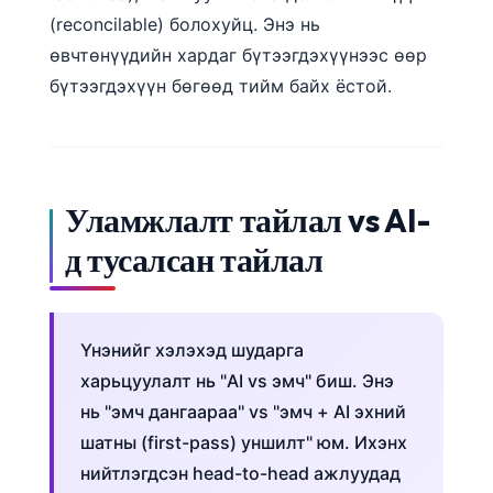
日本語
(reconcilable) болохуйц. Энэ нь
Eesti
өвчтөнүүдийн хардаг бүтээгдэхүүнээс өөр
Azərbaycan dili
бүтээгдэхүүн бөгөөд тийм байх ёстой.
Bosanski
Svenska
Српски језик
Уламжлалт тайлал vs AI-
Íslenska
д тусалсан тайлал
Հայերեն
Bahasa Indonesia
हिन्दी
Үнэнийг хэлэхэд шударга
Nederlands
харьцуулалт нь "AI vs эмч" биш. Энэ
нь "эмч дангаараа" vs "эмч + AI эхний
Dansk
шатны (first-pass) уншилт" юм. Ихэнх
Български
нийтлэгдсэн head-to-head ажлуудад
فارسی