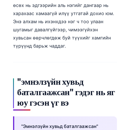
өсөх нь эдгээрийн аль нэгийг дангаар нь
харахаас хамаагүй илүү утгатай дохио юм.
Энэ алхам нь ихэнхдээ нэг ч тоо улаан
шугамыг давалгүйгээр, чимээгүйхэн
хувьсан өөрчлөгдөж буй түүхийг хамгийн
түрүүнд барьж чаддаг.
"эмнэлзүйн хувьд
баталгаажсан" гэдэг нь яг
юу гэсэн үг вэ
"Эмнэлзүйн хувьд баталгаажсан"