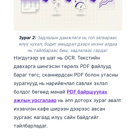
Зураг 2:
Задлалын дамжлага нь гол загвараас
илүү чухал; бодит амьдрал дээрх ихэнх алдаа
нь тайлбараас биш, задлалаас гардаг.
Нэгдүгээр үе шат нь OCR. Текстийн
давхарга шингэсэн төрөлх PDF файлууд
бараг төгс; сканнердсан PDF болон утасны
зурагнууд нь нарийвчлал савлах эхлэл
болдог бөгөөд манай
PDF байршуулах
ажлын урсгалаар
нь апп доторх зураг авалт
ихэвчлэн кафе ширээн дээрээс авсан
зургаас яагаад илүү сайн байдгийг
тайлбарладаг.