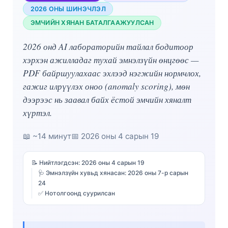
2026 ОНЫ ШИНЭЧЛЭЛ
ЭМЧИЙН ХЯНАН БАТАЛГААЖУУЛСАН
2026 онд AI лабораторийн тайлал бодитоор
хэрхэн ажилладаг тухай эмнэлзүйн өнцгөөс —
PDF байршуулахаас эхлээд нэгжийн нормчлох,
гажиг илрүүлэх оноо (anomaly scoring), мөн
дээрээс нь заавал байх ёстой эмчийн хяналт
хүртэл.
📖 ~14 минут
📅
2026 оны 4 сарын 19
📝 Нийтлэгдсэн:
2026 оны 4 сарын 19
🩺 Эмнэлзүйн хувьд хянасан:
2026 оны 7-р сарын
24
✅ Нотолгоонд суурилсан