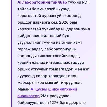
AI лабораторийн тайлбар
түүхий PDF
тайлан ба эмнэлзүйн хувьд
хэрэгцээтэй хураангуйн хооронд
оршдог давхарга юм. 2026 оны
хэрэгцээтэй хувилбар нь дөрвөн зүйл
хийдэг: шинжилгээний бүх
үзүүлэлтийг түүний нэгжийн хамт
гаргаж авдаг, лабораториудын
хоорондын ялгааг хэвийнчилдэг,
хэвийн лавлах интервалаас гадуур
орших утгуудыг тэмдэглэдэг, мөн нэг
хуудсанд ховор харагддаг олон
маркерын хэв маягийг илрүүлдэг.
Манай
AI цусны шинжилгээний
анализатор
2M+ улсуудаас
байршуулагдсан 127+ багц дээр энэ