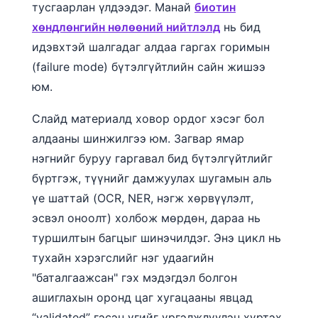
тусгаарлан үлдээдэг. Манай
биотин
хөндлөнгийн нөлөөний нийтлэлд
нь бид
идэвхтэй шалгадаг алдаа гаргах горимын
(failure mode) бүтэлгүйтлийн сайн жишээ
юм.
Слайд материалд ховор ордог хэсэг бол
алдааны шинжилгээ юм. Загвар ямар
нэгнийг буруу гаргавал бид бүтэлгүйтлийг
бүртгэж, түүнийг дамжуулах шугамын аль
үе шаттай (OCR, NER, нэгж хөрвүүлэлт,
эсвэл оноолт) холбож мөрдөн, дараа нь
туршилтын багцыг шинэчилдэг. Энэ цикл нь
тухайн хэрэгслийг нэг удаагийн
"баталгаажсан" гэх мэдэгдэл болгон
ашиглахын оронд цаг хугацааны явцад
“validated” гэсэн үгийг үргэлжлүүлэн хүртэх