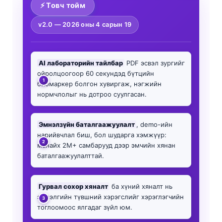
⚡ Товч тойм
v2.0 —
2026 оны 4 сарын 19
AI лабораторийн тайлбар
PDF эсвэл зургийг
ойролцоогоор 60 секундэд бүтцийн
биомаркер болгон хувиргаж, нэгжийн
нормчлолыг нь дотроо суулгасан.
Эмнэлзүйн баталгаажуулалт
, demo-ийн
нарийвчлал биш, бол шударга хэмжүүр:
манайх 2M+ самбарууд дээр эмчийн хянан
баталгаажуулалттай.
Гурвал сохор хяналт
ба хүний хяналт нь
эмнэлгийн түвшний хэрэгслийг хэрэглэгчийн
тоглоомоос ялгадаг зүйл юм.