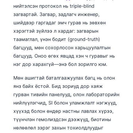
нийтэлсэн протокол нь triple-blind
загвартай. Загвар, задлагч инженер,
шийдвэр гаргадаг эмч гурав нь зөвхөн
хэрэгтэй зүйлээ л хардаг: загварын
таамаглал, үнэн бодит (ground-truth)
багцууд, мөн сохорлосон харьцуулалтын
багцууд. Оноо өгөх явцад хэн ч гуравыг нь
нэг дор харахгүй—энэ бол зорилго юм.
Мөн ашигтай баталгаажуулах багц нь олон
янз байх ёстой. Бид зориуд дор хаяж
гурван тивийн панелууд, олон лабораторийн
нийлүүлэгчид, SI болон уламжлалт нэгжүүд,
хүүхэд болон өндөр настны лавлах хүрээ,
түүнчлэн гемолиздсэн дээжүүд, биотины
нөлөөлөл зэрэг захын тохиолдлуудыг