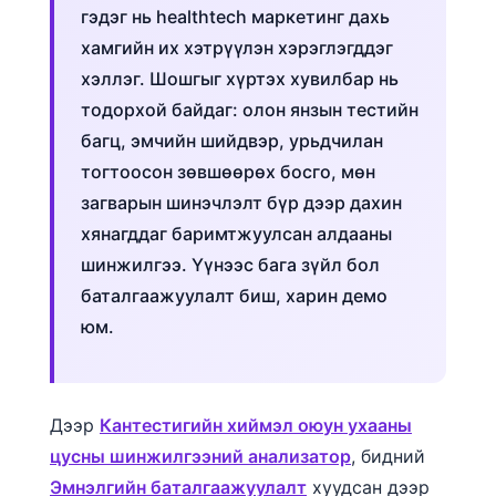
гэдэг нь healthtech маркетинг дахь
хамгийн их хэтрүүлэн хэрэглэгддэг
хэллэг. Шошгыг хүртэх хувилбар нь
тодорхой байдаг: олон янзын тестийн
багц, эмчийн шийдвэр, урьдчилан
тогтоосон зөвшөөрөх босго, мөн
загварын шинэчлэлт бүр дээр дахин
хянагддаг баримтжуулсан алдааны
шинжилгээ. Үүнээс бага зүйл бол
баталгаажуулалт биш, харин демо
юм.
Дээр
Кантестигийн хиймэл оюун ухааны
цусны шинжилгээний анализатор
, бидний
Эмнэлгийн баталгаажуулалт
хуудсан дээр