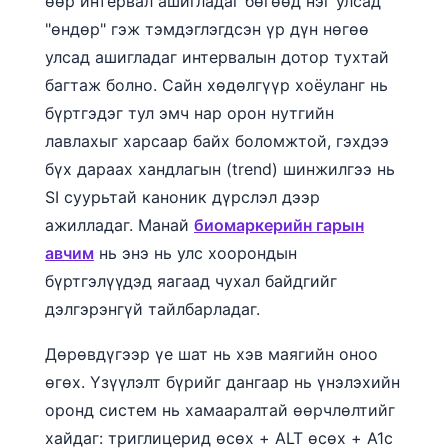
өөр интервал ашигладаг бөгөөд нэг улсад
"өндөр" гэж тэмдэглэгдсэн үр дүн нөгөө
улсад ашигладаг интервалын дотор тухтай
багтаж болно. Сайн хөдөлгүүр хоёуланг нь
бүртгэдэг тул эмч нар орон нутгийн
лавлахыг харсаар байх боломжтой, гэхдээ
бүх дараах хандлагын (trend) шинжилгээ нь
SI суурьтай каноник дүрслэл дээр
ажилладаг. Манай
биомаркерийн гарын
авчим
нь энэ нь улс хоорондын
бүртгэлүүдэд яагаад чухал байдгийг
дэлгэрэнгүй тайлбарладаг.
Дөрөвдүгээр үе шат нь хэв маягийн оноо
өгөх. Үзүүлэлт бүрийг дангаар нь үнэлэхийн
оронд систем нь хамааралтай өөрчлөлтийг
хайдаг: триглицерид өсөх + ALT өсөх + A1c