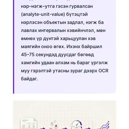
нэр–нэгж–утга гэсэн гурвалсан
(analyte-unit-value) бүтэцтэй
нэрлэсэн объектын задлал, нэгж ба
лавлах интервалын хэвийнчлэл, мөн
өмнөх үр дүнтэй харьцуулан хэв
маягийн оноо өгөх. Ихэнх байршил
45–75 секундэд дуусдаг бөгөөд
хамгийн удаан алхам нь бараг үргэлж
муу гэрэлтэй утасны зураг дээрх OCR
байдаг.