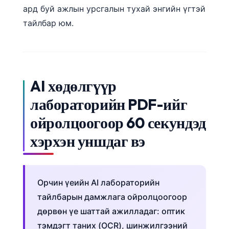
ард буй ажлын урсгалын тухай энгийн үгтэй
тайлбар юм.
AI хөдөлгүүр
лабораторийн PDF-ийг
ойролцоогоор 60 секундэд
хэрхэн уншдаг вэ
Орчин үеийн AI лабораторийн
тайлбарын дамжлага ойролцоогоор
дөрвөн үе шаттай ажилладаг: оптик
тэмдэгт таних (OCR), шинжилгээний