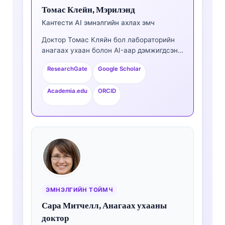
Томас Клейн, Мэрилэнд
Кантести AI эмнэлгийн ахлах эмч
Доктор Томас Кляйн бол лабораторийн
анагаах ухаан болон AI-аар дэмжигдсэн
клиник шинжилгээнд 15 гаруй жилийн
ResearchGate
Google Scholar
туршлагатай, зөвшөөрөгдсөн (board-
certified) клиник гематологич, дотрын эмч
Academia.edu
ORCID
юм. Kantesti AI компанийн Анагаах
ухааны ерөнхий захирлын хувьд тэрээр
өмчийн мэдрэлийн сүлжээний эмнэлзүйн
үнэн зөв байдлын талаар эмнэлзүйн
хяналтыг хэрэгжүүлдэг. Доктор Кляйн нь
биомаркерын тайлбар болон
лабораторийн оношилгооны чиглэлээр
лабораторийн анагаах ухааны сэдвүүд
дээр өргөн хүрээнд хэвлүүлсэн.
ЭМНЭЛГИЙН ТОЙМЧ
Сара Митчелл, Анагаах ухааны
доктор