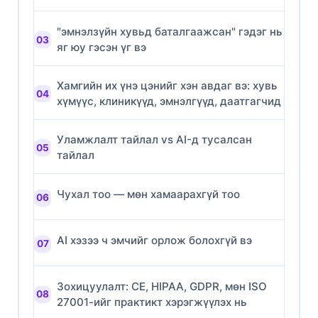
"эмнэлзүйн хувьд баталгаажсан" гэдэг нь
яг юу гэсэн үг вэ
Хамгийн их үнэ цэнийг хэн авдаг вэ: хувь
хүмүүс, клиникүүд, эмнэлгүүд, даатгагчид
Уламжлалт тайлал vs AI-д тусалсан
тайлал
Чухал тоо — мөн хамаарахгүй тоо
AI хэзээ ч эмчийг орлож болохгүй вэ
Зохицуулалт: CE, HIPAA, GDPR, мөн ISO
27001-ийг практикт хэрэгжүүлэх нь