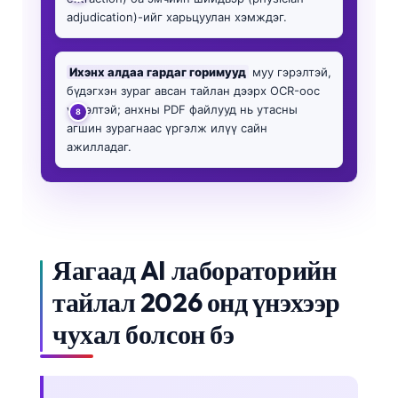
adjudication)-ийг харьцуулан хэмждэг.
Ихэнх алдаа гардаг горимууд
муу гэрэлтэй,
бүдэгхэн зураг авсан тайлан дээрх OCR-оос
үүдэлтэй; анхны PDF файлууд нь утасны
агшин зурагнаас үргэлж илүү сайн
ажилладаг.
Яагаад AI лабораторийн
тайлал 2026 онд үнэхээр
чухал болсон бэ