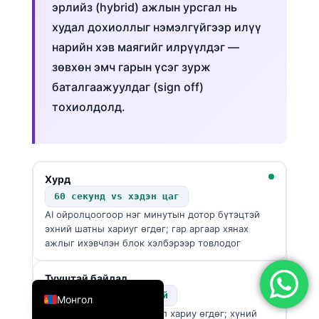
эрлийз (hybrid) ажлын урсгал нь
简体中文
худал дохиоллыг нэмэлгүйгээр илүү
Română
нарийн хэв маягийг илрүүлдэг —
Türkçe
зөвхөн эмч гарын үсэг зурж
баталгаажуулдаг (sign off)
Ελληνικά
тохиолдолд.
Português
Español
Italiano
●
Хурд
עִבְרִית
60 секунд vs хэдэн цаг
Français
AI ойролцоогоор нэг минутын дотор бүтэцтэй
эхний шатны хариуг өгдөг; гар аргаар хянах
العربية
ажлыг ихэвчлэн блок хэлбэрээр товлодог
Deutsch
English
●
Тууштай байдал
Өндөр vs хувьсамтгай
Монгол
AI өдрийн аль ч цагт ижил хариу өгдөг; хүний