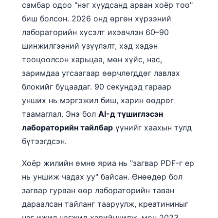
самбар одоо "нэг хуудсанд арван хоёр тоо"
биш болсон. 2026 онд өргөн хүрээний
лабораторийн хүсэлт ихэвчлэн 60–90
шинжилгээний үзүүлэлт, хэд хэдэн
тооцоолсон харьцаа, мөн хүйс, нас,
заримдаа угсаагаар өөрчлөгддөг лавлах
блокийг буцаадаг. 90 секундэд гараар
унших нь мэргэжил биш, харин өөдрөг
таамаглал. Энэ бол
AI-д түшиглэсэн
лабораторийн тайлбар
үүнийг хаахын тулд
бүтээгдсэн.
Хоёр жилийн өмнө яриа нь "загвар PDF-г ер
нь уншиж чадах уу" байсан. Өнөөдөр бол
загвар гурван өөр лабораторийн таван
дараалсан тайланг тааруулж, креатининыг
нэг ижил нэгжид хэвийнчилж, мөн 2023