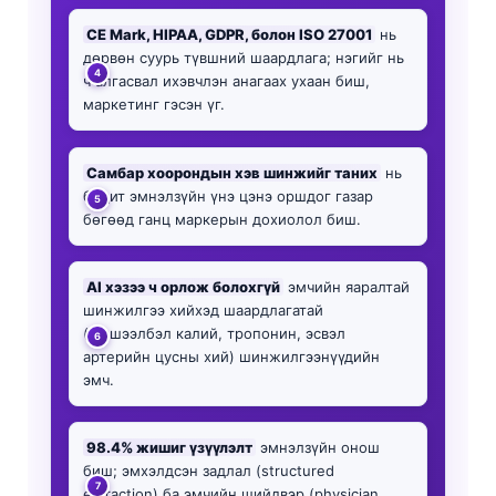
CE Mark, HIPAA, GDPR, болон ISO 27001
нь
дөрвөн суурь түвшний шаардлага; нэгийг нь
ч алгасвал ихэвчлэн анагаах ухаан биш,
маркетинг гэсэн үг.
Самбар хоорондын хэв шинжийг таних
нь
бодит эмнэлзүйн үнэ цэнэ оршдог газар
бөгөөд ганц маркерын дохиолол биш.
AI хэзээ ч орлож болохгүй
эмчийн яаралтай
шинжилгээ хийхэд шаардлагатай
(жишээлбэл калий, тропонин, эсвэл
артерийн цусны хий) шинжилгээнүүдийн
эмч.
98.4% жишиг үзүүлэлт
эмнэлзүйн онош
биш; эмхэлдсэн задлал (structured
extraction) ба эмчийн шийдвэр (physician