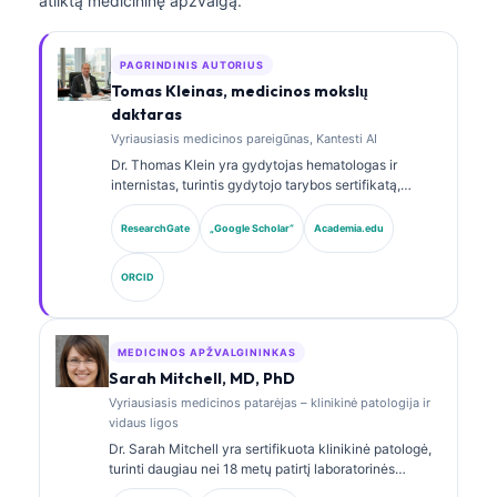
atliktą medicininę apžvalgą.
PAGRINDINIS AUTORIUS
Tomas Kleinas, medicinos mokslų
daktaras
Vyriausiasis medicinos pareigūnas, Kantesti AI
Dr. Thomas Klein yra gydytojas hematologas ir
internistas, turintis gydytojo tarybos sertifikatą,
daugiau nei 15 metų patirties laboratorinės medicinos
ir AI paremtos klinikinės analizės srityje. Būdamas
ResearchGate
„Google Scholar“
Academia.edu
vyriausiuoju medicinos pareigūnu (Chief Medical
Officer) Kantesti AI, jis užtikrina klinikinę patentuoto
ORCID
neuroninio tinklo medicininio tikslumo priežiūrą. Dr.
Klein yra publikavęs straipsnius apie biomarkerių
interpretavimą ir laboratorinę diagnostiką.
MEDICINOS APŽVALGININKAS
Sarah Mitchell, MD, PhD
Vyriausiasis medicinos patarėjas – klinikinė patologija ir
vidaus ligos
Dr. Sarah Mitchell yra sertifikuota klinikinė patologė,
turinti daugiau nei 18 metų patirtį laboratorinės
medicinos ir diagnostinės analizės srityje. Ji turi