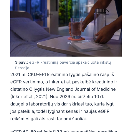
3 pav.:
eGFR kreatininą paverčia apskaičiuota inkstų
filtracija.
2021 m. CKD-EPI kreatinino lygtis pašalino rasę iš
eGFR vertinimo, o Inker et al. paskelbė kreatinino ir
cistatino C lygtis New England Journal of Medicine
(Inker et al., 2021). Nuo 2026 m. birželio 10 d.
daugelis laboratorijų vis dar skiriasi tuo, kurią lygtį
jos pateikia, todėl lyginant senas ir naujas eGFR
reikšmes gali atsirasti tariami šuoliai.
eGFR 60–89 mL/min/1,73 m² automatiškai nereiškia