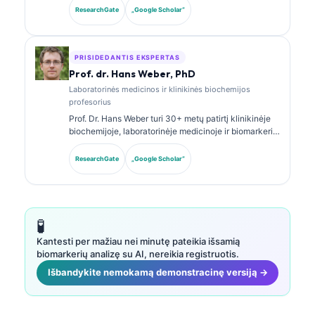
klinikinės chemijos specializacijos sertifikatus ir
ResearchGate
„Google Scholar“
plačiai publikavo biomarkerių panelių bei
laboratorinės analizės klausimais klinikinėje
praktikoje.
PRISIDEDANTIS EKSPERTAS
Prof. dr. Hans Weber, PhD
Laboratorinės medicinos ir klinikinės biochemijos
profesorius
Prof. Dr. Hans Weber turi 30+ metų patirtį klinikinėje
biochemijoje, laboratorinėje medicinoje ir biomarkerių
tyrimuose. Buvęs Vokietijos klinikinės chemijos
draugijos prezidentas, jis specializuojasi diagnostinių
ResearchGate
„Google Scholar“
panelių analizėje, biomarkerių standartizavime ir AI
paremtos laboratorinės medicinos srityje.
🧪
Kantesti per mažiau nei minutę pateikia išsamią
biomarkerių analizę su AI, nereikia registruotis.
Išbandykite nemokamą demonstracinę versiją →