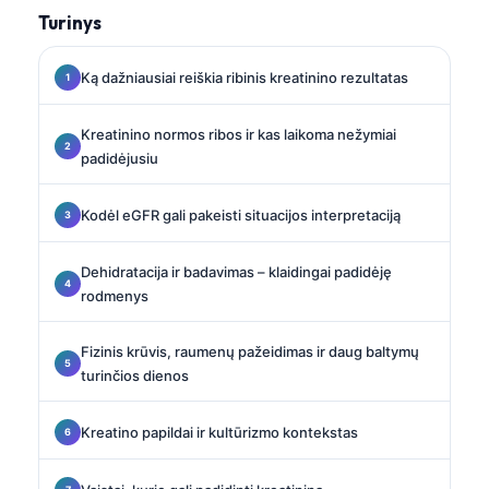
Turinys
Ką dažniausiai reiškia ribinis kreatinino rezultatas
Kreatinino normos ribos ir kas laikoma nežymiai
padidėjusiu
Kodėl eGFR gali pakeisti situacijos interpretaciją
Dehidratacija ir badavimas – klaidingai padidėję
rodmenys
Fizinis krūvis, raumenų pažeidimas ir daug baltymų
turinčios dienos
Kreatino papildai ir kultūrizmo kontekstas