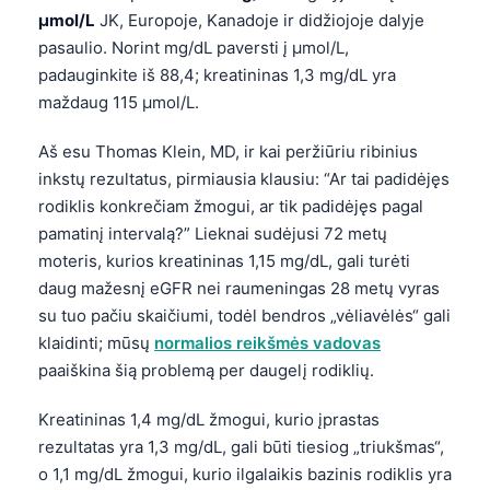
µmol/L
JK, Europoje, Kanadoje ir didžiojoje dalyje
pasaulio. Norint mg/dL paversti į µmol/L,
padauginkite iš 88,4; kreatininas 1,3 mg/dL yra
maždaug 115 µmol/L.
Aš esu Thomas Klein, MD, ir kai peržiūriu ribinius
inkstų rezultatus, pirmiausia klausiu: “Ar tai padidėjęs
rodiklis konkrečiam žmogui, ar tik padidėjęs pagal
pamatinį intervalą?” Lieknai sudėjusi 72 metų
moteris, kurios kreatininas 1,15 mg/dL, gali turėti
daug mažesnį eGFR nei raumeningas 28 metų vyras
su tuo pačiu skaičiumi, todėl bendros „vėliavėlės“ gali
klaidinti; mūsų
normalios reikšmės vadovas
paaiškina šią problemą per daugelį rodiklių.
Kreatininas 1,4 mg/dL žmogui, kurio įprastas
rezultatas yra 1,3 mg/dL, gali būti tiesiog „triukšmas“,
o 1,1 mg/dL žmogui, kurio ilgalaikis bazinis rodiklis yra