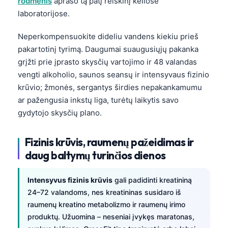
rodmenis
aprašo tą patį reiškinį keliose
laboratorijose.
Neperkompensuokite dideliu vandens kiekiu prieš
pakartotinį tyrimą. Daugumai suaugusiųjų pakanka
grįžti prie įprasto skysčių vartojimo ir 48 valandas
vengti alkoholio, saunos seansų ir intensyvaus fizinio
krūvio; žmonės, sergantys širdies nepakankamumu
ar pažengusia inkstų liga, turėtų laikytis savo
gydytojo skysčių plano.
Fizinis krūvis, raumenų pažeidimas ir
daug baltymų turinčios dienos
Intensyvus fizinis krūvis
gali padidinti kreatininą
24–72 valandoms, nes kreatininas susidaro iš
raumenų kreatino metabolizmo ir raumenų irimo
produktų. Užuomina – neseniai įvykęs maratonas,