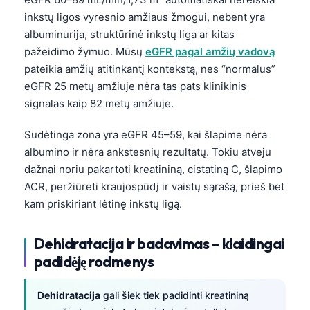
inkstų ligos vyresnio amžiaus žmogui, nebent yra
albuminurija, struktūrinė inkstų liga ar kitas
pažeidimo žymuo. Mūsų
eGFR pagal amžių vadovą
pateikia amžių atitinkantį kontekstą, nes “normalus”
eGFR 25 metų amžiuje nėra tas pats klinikinis
signalas kaip 82 metų amžiuje.
Sudėtinga zona yra eGFR 45–59, kai šlapime nėra
albumino ir nėra ankstesnių rezultatų. Tokiu atveju
dažnai noriu pakartoti kreatininą, cistatiną C, šlapimo
ACR, peržiūrėti kraujospūdį ir vaistų sąrašą, prieš bet
kam priskiriant lėtinę inkstų ligą.
Dehidratacija ir badavimas – klaidingai
padidėję rodmenys
Dehidratacija
gali šiek tiek padidinti kreatininą