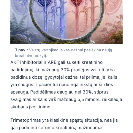
Català
O‘zbekcha
Українська
አማርኛ
Kiswahili
7 pav.:
Vaistų vartojimo laikas dažnai paaiškina naują
ភាសាខ្មែរ
kreatinino pokytį.
AKF inhibitoriai ir ARB gali sukelti kreatinino
ဗမာစာ
padidėjimą iki maždaug 30% pradėjus vartoti arba
ไทย
padidinus dozę; gydytojai dažnai tai priima, jei kalis
Tagalog
yra saugus ir pacientui naudinga inkstų ar širdies
apsauga. Padidėjimas daugiau nei 30%, stiprus
Tiếng Việt
svaigimas ar kalis virš maždaug 5,5 mmol/L reikalauja
Bahasa Melayu
skubaus įvertinimo.
മലയാളം
Trimetoprimas yra klasikinė spąstų situacija, nes jis
ಕನ್ನಡ
gali padidinti serumo kreatininą mažindamas
ગુજરાતી