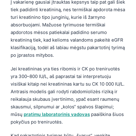
Į vakarienę gausiai įtrauktas kepsnys taip pat gali šiek
tiek padidinti kreatininą, nes termiškai apdorota mėsa
turi kreatinino tipo junginių, kurie iš žarnyno
absorbuojami. Mažuose tyrimuose termiškai
apdorotos mėsos patiekalai padidino serumo
kreatininą tiek, kad kelioms valandoms pakeitė eGFR
klasifikaciją, todėl aš labiau mėgstu pakartotinį tyrimą
po įprastos mitybos.
Jei kreatininas yra ties ribomis ir CK po treniruotės
yra 300–800 IU/L, aš paprastai tai interpretuoju
visiškai kitaip nei kreatininas kartu su CK 10 000 IU/L.
Antrasis modelis gali rodyti rabdomiolizės riziką ir
reikalauja skubaus įvertinimo, ypač esant raumenų
skausmui, silpnumui ar „kolos“ spalvos šlapimui;
mūsų
pratimų laboratorinis vadovas
paaiškina šiuos
pokyčius po treniruotės.
Kad pakartotinis tyrimas būtų „švarus“, venkite