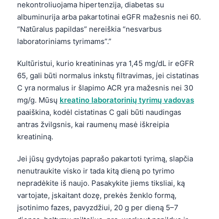
nekontroliuojama hipertenzija, diabetas su
Frysk
albuminurija arba pakartotinai eGFR mažesnis nei 60.
Esperanto
“Natūralus papildas” nereiškia “nesvarbus
laboratoriniams tyrimams”.”
Беларуская мова
Татар теле
Kultūristui, kurio kreatininas yra 1,45 mg/dL ir eGFR
Кыргызча
65, gali būti normalus inkstų filtravimas, jei cistatinas
C yra normalus ir šlapimo ACR yra mažesnis nei 30
ئۇيغۇرچە
mg/g. Mūsų
kreatino laboratorinių tyrimų vadovas
Cebuano
paaiškina, kodėl cistatinas C gali būti naudingas
Basa Jawa
antras žvilgsnis, kai raumenų masė iškreipia
kreatininą.
ພາສາລາວ
Монгол
Jei jūsų gydytojas paprašo pakartoti tyrimą, slapčia
nenutraukite visko ir tada kitą dieną po tyrimo
Afrikaans
nepradėkite iš naujo. Pasakykite jiems tiksliai, ką
العربية المغربية
vartojate, įskaitant dozę, prekės ženklo formą,
Occitan
įsotinimo fazes, pavyzdžiui, 20 g per dieną 5–7