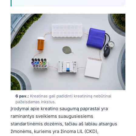
6 pav.:
Kreatinas gali padidinti kreatininą nebūtinai
pažeisdamas inkstus.
Įrodymai apie kreatino saugumą paprastai yra
raminantys sveikiems suaugusiesiems
Norsk bokmål
standartinėmis dozėmis, tačiau aš labiau atsargus
žmonėms, kuriems yra žinoma LIL (CKD),
Ślōnskŏ gŏdka