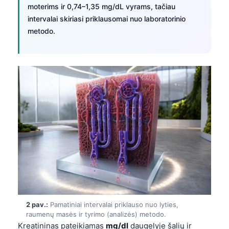
moterims ir 0,74–1,35 mg/dL vyrams, tačiau
intervalai skiriasi priklausomai nuo laboratorinio
metodo.
2 pav.:
Pamatiniai intervalai priklauso nuo lyties,
raumenų masės ir tyrimo (analizės) metodo.
Kreatininas pateikiamas
mg/dl
daugelyje šalių ir