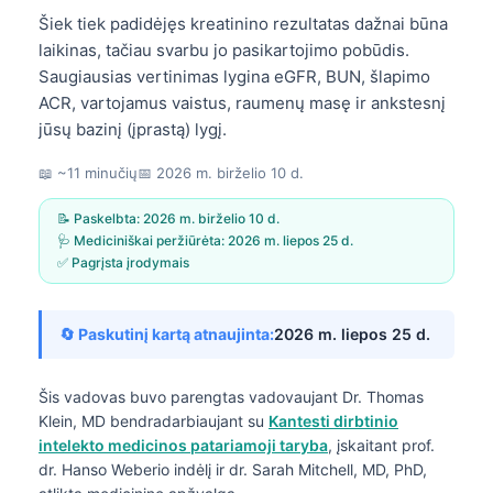
Šiek tiek padidėjęs kreatinino rezultatas dažnai būna
laikinas, tačiau svarbu jo pasikartojimo pobūdis.
Saugiausias vertinimas lygina eGFR, BUN, šlapimo
ACR, vartojamus vaistus, raumenų masę ir ankstesnį
jūsų bazinį (įprastą) lygį.
📖 ~11 minučių
📅
2026 m. birželio 10 d.
📝 Paskelbta:
2026 m. birželio 10 d.
🩺 Mediciniškai peržiūrėta:
2026 m. liepos 25 d.
✅ Pagrįsta įrodymais
🔄 Paskutinį kartą atnaujinta:
2026 m. liepos 25 d.
Šis vadovas buvo parengtas vadovaujant
Dr. Thomas
Klein, MD
bendradarbiaujant su
Kantesti dirbtinio
intelekto medicinos patariamoji taryba
, įskaitant prof.
dr. Hanso Weberio indėlį ir dr. Sarah Mitchell, MD, PhD,