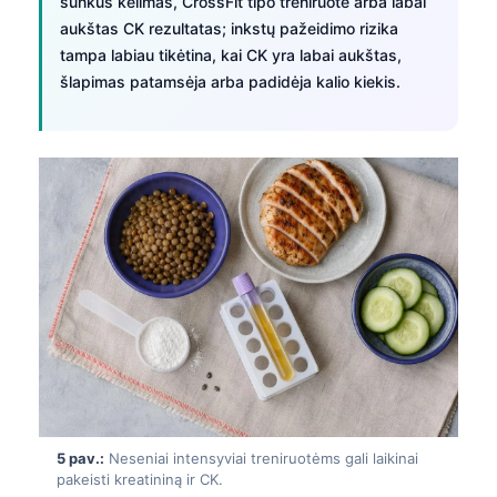
sunkus kėlimas, CrossFit tipo treniruotė arba labai
aukštas CK rezultatas; inkstų pažeidimo rizika
tampa labiau tikėtina, kai CK yra labai aukštas,
šlapimas patamsėja arba padidėja kalio kiekis.
5 pav.:
Neseniai intensyviai treniruotėms gali laikinai
pakeisti kreatininą ir CK.