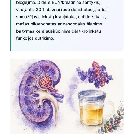
blogėjimo. Didelis BUN/kreatinino santykis,
日本語
viršijantis 20:1, dažnai rodo dehidrataciją arba
Eesti
sumažėjusią inkstų kraujotaką, o didelis kalis,
Azərbaycan dili
mažas bikarbonatas ar nenormalus šlapimo
baltymas kelia susirūpinimą dėl tikro inkstų
Bosanski
funkcijos sutrikimo.
Svenska
Српски језик
Íslenska
Հայերեն
Bahasa Indonesia
हिन्दी
Nederlands
Dansk
Български
فارسی