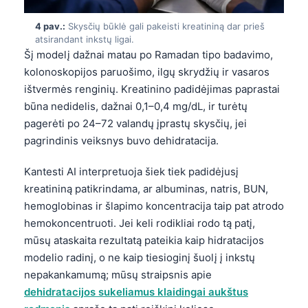
4 pav.:
Skysčių būklė gali pakeisti kreatininą dar prieš
atsirandant inkstų ligai.
Šį modelį dažnai matau po Ramadan tipo badavimo,
kolonoskopijos paruošimo, ilgų skrydžių ir vasaros
ištvermės renginių. Kreatinino padidėjimas paprastai
būna nedidelis, dažnai 0,1–0,4 mg/dL, ir turėtų
pagerėti po 24–72 valandų įprastų skysčių, jei
pagrindinis veiksnys buvo dehidratacija.
Kantesti AI interpretuoja šiek tiek padidėjusį
kreatininą patikrindama, ar albuminas, natris, BUN,
hemoglobinas ir šlapimo koncentracija taip pat atrodo
hemokoncentruoti. Jei keli rodikliai rodo tą patį,
mūsų ataskaita rezultatą pateikia kaip hidratacijos
modelio radinį, o ne kaip tiesioginį šuolį į inkstų
nepakankamumą; mūsų straipsnis apie
dehidratacijos sukeliamus klaidingai aukštus