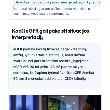
Greitas padvigubėjimas nuo pradinio lygio arba 
Paprastai reikalingas tos pačios dienos medicininis
įvertinimas, ypač esant simptomams.
Kodėl eGFR gali pakeisti situacijos
interpretaciją
eGFR
įvertina inkstų filtraciją pagal kreatininą,
amžių, lytį ir kartais cistatiną C, todėl dažnai
svarbiau nei pats kreatinino rodiklio „įspėjimas“.
eGFR virš 90 mL/min/1,73 m² paprastai yra
normalus, jei šlapimo tyrimai švarūs; eGFR žemiau
60 per 3 mėnesius atitinka LIL (CKD) kriterijų.