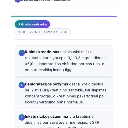
⚡ Greita santrauka
v1.0 —
2026 m. birželio 10 d.
Ribinis kreatininas
dažniausiai reiškia
rezultatą, kuris yra apie 0,1–0,3 mg/dL didesnis
už jūsų laboratorijos viršutinę normos ribą, o
ne automatišką inkstų ligą.
Dehidratacijos požymis
dažnai yra didesnis
nei 20:1 BUN/kreatinino santykis, kai šlapimas
koncentruotas, o kreatininas pakartotinai po
skysčių vartojimo būna normalus.
Inkstų rizikos užuomina
yra kreatinino
didėjimas per savaites ar mėnesius, eGFR