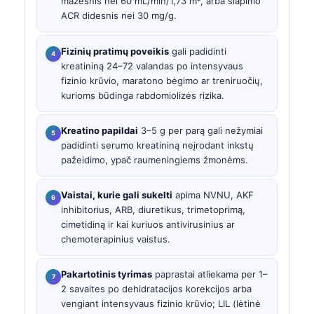
mažesnis nei 60 mL/min/1,73 m², arba šlapimo
ACR didesnis nei 30 mg/g.
Fizinių pratimų poveikis
gali padidinti
kreatininą 24–72 valandas po intensyvaus
fizinio krūvio, maratono bėgimo ar treniruočių,
kurioms būdinga rabdomiolizės rizika.
Kreatino papildai
3–5 g per parą gali nežymiai
padidinti serumo kreatininą neįrodant inkstų
pažeidimo, ypač raumeningiems žmonėms.
Vaistai, kurie gali sukelti
apima NVNU, AKF
inhibitorius, ARB, diuretikus, trimetoprimą,
cimetidiną ir kai kuriuos antivirusinius ar
chemoterapinius vaistus.
Pakartotinis tyrimas
paprastai atliekama per 1–
2 savaites po dehidratacijos korekcijos arba
vengiant intensyvaus fizinio krūvio; LIL (lėtinė