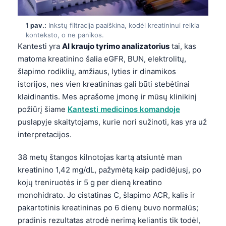
1 pav.:
Inkstų filtracija paaiškina, kodėl kreatininui reikia
konteksto, o ne panikos.
Kantesti yra
AI kraujo tyrimo analizatorius
tai, kas
matoma kreatinino šalia eGFR, BUN, elektrolitų,
šlapimo rodiklių, amžiaus, lyties ir dinamikos
istorijos, nes vien kreatininas gali būti stebėtinai
klaidinantis. Mes aprašome įmonę ir mūsų klinikinį
požiūrį šiame
Kantesti medicinos komandoje
puslapyje skaitytojams, kurie nori sužinoti, kas yra už
interpretacijos.
38 metų štangos kilnotojas kartą atsiuntė man
kreatinino 1,42 mg/dL, pažymėtą kaip padidėjusį, po
kojų treniruotės ir 5 g per dieną kreatino
monohidrato. Jo cistatinas C, šlapimo ACR, kalis ir
pakartotinis kreatininas po 6 dienų buvo normalūs;
pradinis rezultatas atrodė nerimą keliantis tik todėl,