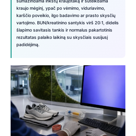
sumažindama inkstų kraujotaką ir sutelkdama
kraujo mėginį, ypač po vėmimo, viduriavimo,
karščio poveikio, ilgo badavimo ar prasto skysčių
vartojimo. BUN/kreatinino santykis virš 20:1, didelis
šlapimo savitasis tankis ir normalus pakartotinis
rezultatas palaiko laikiną su skysčiais susijusį
padidėjimą.