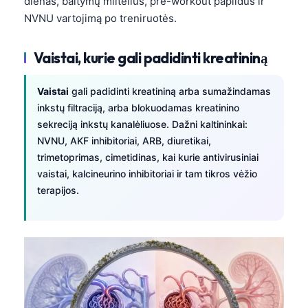
dienas, baltymų miltelius, pre-workout papildus ir
Gàidhlig
NVNU vartojimą po treniruotės.
Euskara
Македонски јазик
Vaistai, kurie gali padidinti kreatininą
Latviešu valoda
Vaistai
gali padidinti kreatininą arba sumažindamas
Galego
inkstų filtraciją, arba blokuodamas kreatinino
অসমীয়া
sekreciją inkstų kanalėliuose. Dažni kaltininkai:
සිංහල
NVNU, AKF inhibitoriai, ARB, diuretikai,
trimetoprimas, cimetidinas, kai kurie antivirusiniai
سنڌي
vaistai, kalcineurino inhibitoriai ir tam tikros vėžio
پښتو
terapijos.
Slovenčina
Hrvatski
Suomi
Қазақ тілі