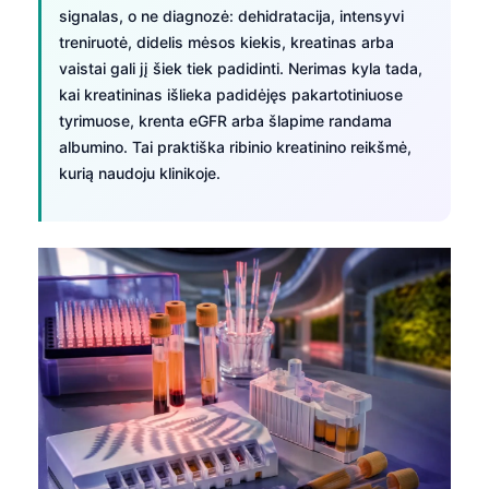
signalas, o ne diagnozė: dehidratacija, intensyvi
treniruotė, didelis mėsos kiekis, kreatinas arba
vaistai gali jį šiek tiek padidinti. Nerimas kyla tada,
kai kreatininas išlieka padidėjęs pakartotiniuose
tyrimuose, krenta eGFR arba šlapime randama
albumino. Tai praktiška ribinio kreatinino reikšmė,
kurią naudoju klinikoje.