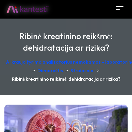
Ribinė kreatinino reikšmė:
dehidratacija ar rizika?
AI kraujo tyrimo analizatorius nemokamas – laboratorinė
>
Dienoraštis
>
Straipsniai
>
Ribinė kreatinino reikšmė: dehidratacija ar rizika?