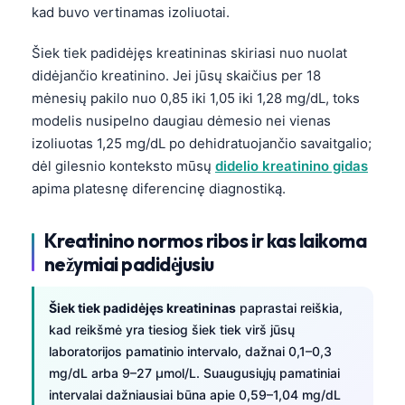
kad buvo vertinamas izoliuotai.
Šiek tiek padidėjęs kreatininas skiriasi nuo nuolat
didėjančio kreatinino. Jei jūsų skaičius per 18
mėnesių pakilo nuo 0,85 iki 1,05 iki 1,28 mg/dL, toks
modelis nusipelno daugiau dėmesio nei vienas
izoliuotas 1,25 mg/dL po dehidratuojančio savaitgalio;
dėl gilesnio konteksto mūsų
didelio kreatinino gidas
apima platesnę diferencinę diagnostiką.
Kreatinino normos ribos ir kas laikoma
nežymiai padidėjusiu
Šiek tiek padidėjęs kreatininas
paprastai reiškia,
kad reikšmė yra tiesiog šiek tiek virš jūsų
laboratorijos pamatinio intervalo, dažnai 0,1–0,3
mg/dL arba 9–27 µmol/L. Suaugusiųjų pamatiniai
intervalai dažniausiai būna apie 0,59–1,04 mg/dL