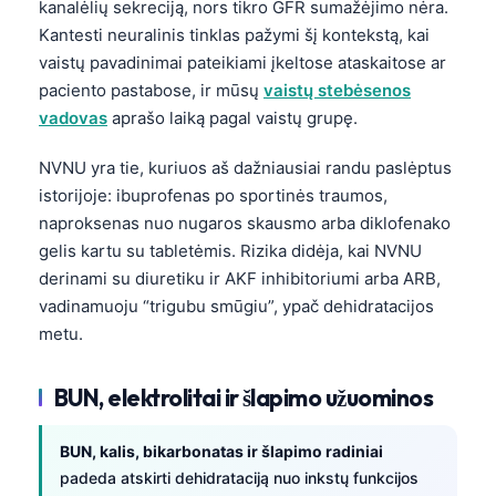
kanalėlių sekreciją, nors tikro GFR sumažėjimo nėra.
தமிழ்
Kantesti neuralinis tinklas pažymi šį kontekstą, kai
vaistų pavadinimai pateikiami įkeltose ataskaitose ar
తెలుగు
paciento pastabose, ir mūsų
vaistų stebėsenos
मराठी
vadovas
aprašo laiką pagal vaistų grupę.
اردو
NVNU yra tie, kuriuos aš dažniausiai randu paslėptus
বাংলা
istorijoje: ibuprofenas po sportinės traumos,
Shqip
naproksenas nuo nugaros skausmo arba diklofenako
gelis kartu su tabletėmis. Rizika didėja, kai NVNU
Magyar
derinami su diuretiku ir AKF inhibitoriumi arba ARB,
Slovenščina
vadinamuoju “trigubu smūgiu”, ypač dehidratacijos
한국어
metu.
Polski
BUN, elektrolitai ir šlapimo užuominos
Русский
ქართული
BUN, kalis, bikarbonatas ir šlapimo radiniai
Čeština
padeda atskirti dehidrataciją nuo inkstų funkcijos