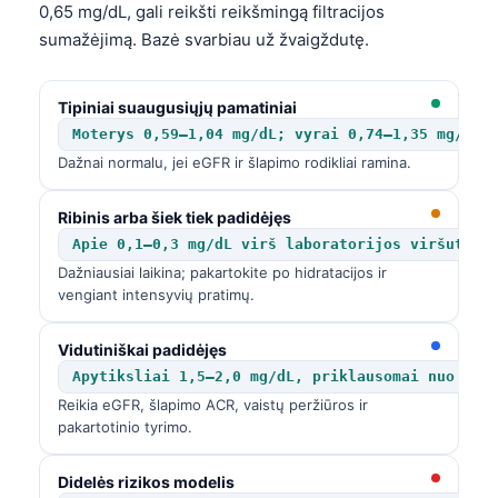
0,65 mg/dL, gali reikšti reikšmingą filtracijos
sumažėjimą. Bazė svarbiau už žvaigždutę.
Tipiniai suaugusiųjų pamatiniai
Moterys 0,59–1,04 mg/dL; vyrai 0,74–1,35 mg/dL
Dažnai normalu, jei eGFR ir šlapimo rodikliai ramina.
Ribinis arba šiek tiek padidėjęs
Apie 0,1–0,3 mg/dL virš laboratorijos viršutinė
Dažniausiai laikina; pakartokite po hidratacijos ir
vengiant intensyvių pratimų.
Vidutiniškai padidėjęs
Apytiksliai 1,5–2,0 mg/dL, priklausomai nuo pra
Reikia eGFR, šlapimo ACR, vaistų peržiūros ir
pakartotinio tyrimo.
Didelės rizikos modelis