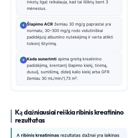
inkstų liga) reikalauja, kad tai išliktų bent 3
mėnesius.
Šlapimo ACR
žemiau 30 mg/g paprastai yra
normalu; 30–300 mg/g rodo vidutiniškai
padidėjusį albumino nutekėjimą ir verta atlikti
tolesnį ištyrimą.
Kada sunerimti
apima greitą kreatinino
padidėjimą, krentantį šlapimo kiekį, tinimą,
dusulį, sumišimą, didelį kalio kiekį arba GFR
žemiau 30 mL/min/1,73 m².
Ką dažniausiai reiškia ribinis kreatinino
rezultatas
A
ribinis kreatininas
rezultatas dažnai yra laikinas