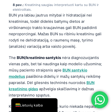
8 pav.:
Kreatininą saugiau interpretuoti kartu su BUN ir
简体中文
elektrolitais.
Română
BUN yra labiau jautrus mitybai ir hidratacijai nei
kreatininas, todėl didelės baltymų dietos ar
Türkçe
virškinamojo trakto kraujavimas gali BUN padidinti
Ελληνικά
neproporcingai. Mažas BUN su ribiniu kreatininu gali
Português
rodyti ne dehidrataciją, o raumenų masę, tyrimo
(analizės) variaciją arba vaisto poveikį.
Español
Italiano
The
BUN/kreatinino santykis
nėra diagnozuojantis
vienas pats, bet tai naudinga kaip modelio užuomina;
עִבְרִית
mūsų paciento straipsnis apie
BUN santykio
Français
modelius
paaiškina didelių ir mažų santykių reikšmę
العربية
paprastai. Dėl gilesnės techninės nuorodos
BUN
Deutsch
kreatinino gidas
apžvelgia skaičiavimą ir dažnas
interpretavimo spąstus.
English
Lietuvių kalba
Kalis yra saugumo žymeklis, kurio niekada nepaisau.