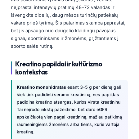
neįprastai intensyvių pratimų 48–72 valandas ir
išvengkite didelių, daug mėsos turinčių patiekalų
vakare prieš tyrimą. Šis patarimas skamba paprastai,
bet jis apsaugo nuo daugelio klaidingų pavojaus
signalų sportininkams ir žmonėms, grįžtantiems į
sporto salės rutiną.
Kreatino papildai ir kultūrizmo
kontekstas
Kreatino monohidratas
esant 3–5 g per dieną gali
šiek tiek padidinti serumo kreatininą, nes papildas
padidina kreatino atsargas, kurios virsta kreatininu.
Tai neįrodo inkstų pažeidimo, bet daro eGFR,
apskaičiuotą vien pagal kreatininą, mažiau patikimą
raumeningiems žmonėms arba tiems, kurie vartoja
kreatiną.